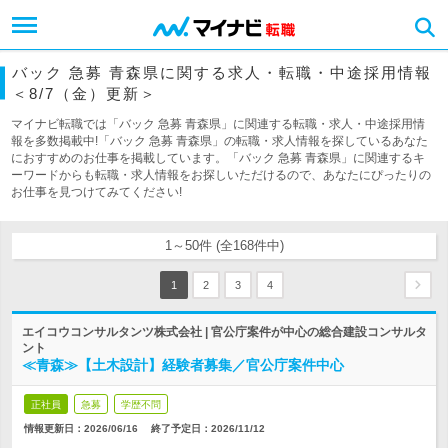
バック 急募 青森県に関する求人・転職・中途採用情報
＜8/7（金）更新＞
マイナビ転職では「バック 急募 青森県」に関連する転職・求人・中途採用情
報を多数掲載中!「バック 急募 青森県」の転職・求人情報を探しているあなた
におすすめのお仕事を掲載しています。「バック 急募 青森県」に関連するキ
ーワードからも転職・求人情報をお探しいただけるので、あなたにぴったりの
お仕事を見つけてみてください!
1～50件 (全168件中)
1
2
3
4
エイコウコンサルタンツ株式会社 | 官公庁案件が中心の総合建設コンサルタ
ント
≪青森≫【土木設計】経験者募集／官公庁案件中心
正社員
急募
学歴不問
情報更新日：2026/06/16
終了予定日：
2026/11/12