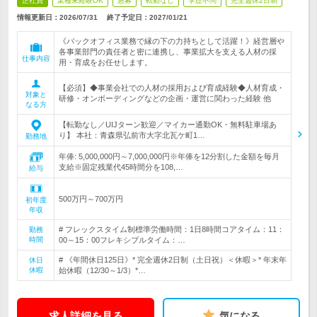
正社員
業種未経験OK
急募
転勤なし
学歴不問
完全週休2日制
情報更新日：2026/07/31
終了予定日：
2027/01/21
《バックオフィス業務で縁の下の力持ちとして活躍！》経営層や
各事業部門の責任者と密に連携し、事業拡大を支える人材の採
仕事内容
用・育成をお任せします。
【必須】◆事業会社での人材の採用および育成経験◆人材育成・
対象と
研修・オンボーディングなどの企画・運営に関わった経験 他
なる方
【転勤なし／UIJターン歓迎／マイカー通勤OK・無料駐車場あ
り】 本社：青森県弘前市大字北瓦ケ町1…
勤務地
年俸: 5,000,000円～7,000,000円※年俸を12分割した金額を毎月
支給※固定残業代45時間分を108,…
給与
500万円～700万円
初年度
年収
# フレックスタイム制標準労働時間：1日8時間コアタイム：11：
勤務
時間
00～15：00フレキシブルタイム：…
# 《年間休日125日》* 完全週休2日制（土日祝）＜休暇＞* 年末年
休日
休暇
始休暇（12/30～1/3）*…
求人詳細を見る
気になる