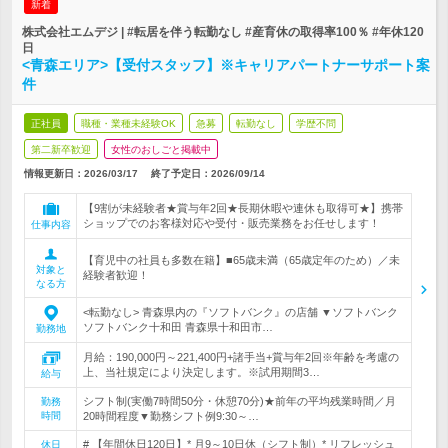
新着
株式会社エムデジ | #転居を伴う転勤なし #産育休の取得率100％ #年休120
日
<青森エリア>【受付スタッフ】※キャリアパートナーサポート案
件
正社員
職種・業種未経験OK
急募
転勤なし
学歴不問
第二新卒歓迎
女性のおしごと掲載中
情報更新日：2026/03/17
終了予定日：
2026/09/14
【9割が未経験者★賞与年2回★長期休暇や連休も取得可★】携帯
ショップでのお客様対応や受付・販売業務をお任せします！
仕事内容
【育児中の社員も多数在籍】■65歳未満（65歳定年のため）／未
対象と
経験者歓迎！
なる方
<転勤なし> 青森県内の『ソフトバンク』の店舗 ▼ソフトバンク
ソフトバンク十和田 青森県十和田市…
勤務地
月給：190,000円～221,400円+諸手当+賞与年2回※年齢を考慮の
上、当社規定により決定します。※試用期間3…
給与
シフト制(実働7時間50分・休憩70分)★前年の平均残業時間／月
勤務
時間
20時間程度▼勤務シフト例9:30～…
# 【年間休日120日】* 月9～10日休（シフト制）* リフレッシュ
休日