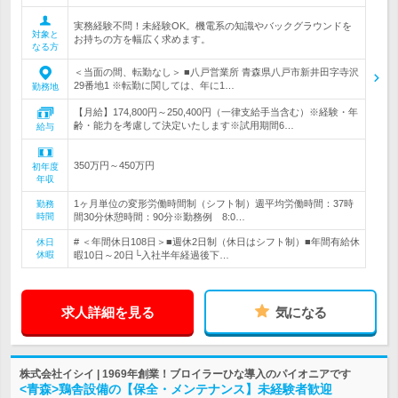
実務経験不問！未経験OK。機電系の知識やバックグラウンドを
対象と
お持ちの方を幅広く求めます。
なる方
＜当面の間、転勤なし＞ ■八戸営業所 青森県八戸市新井田字寺沢
29番地1 ※転勤に関しては、年に1…
勤務地
【月給】174,800円～250,400円（一律支給手当含む）※経験・年
齢・能力を考慮して決定いたします※試用期間6…
給与
350万円～450万円
初年度
年収
1ヶ月単位の変形労働時間制（シフト制）週平均労働時間：37時
勤務
時間
間30分休憩時間：90分※勤務例 8:0…
# ＜年間休日108日＞■週休2日制（休日はシフト制）■年間有給休
休日
休暇
暇10日～20日└入社半年経過後下…
求人詳細を見る
気になる
株式会社イシイ | 1969年創業！ブロイラーひな導入のパイオニアです
<青森>鶏舎設備の【保全・メンテナンス】未経験者歓迎