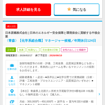
求人詳細を見る
気になる
残り2日
日本原燃株式会社 | 日本のエネルギー安全保障と環境保全に貢献する中核企
業
〈青森〉【化学系総合職】マネージャー候補／年間休日124日
正社員
急募
転勤なし
完全週休2日制
女性のおしごと掲載中
情報更新日：2026/02/17
終了予定日：
2026/08/10
放射性物質等の分析・評価、工程改善、品質保証業務などを担っ
ていただきます。将来的にはチームを率いるマネジメントの役割
仕事内容
をお任せします。
経験者募集！＜必須＞■高卒以上■化学分野での実務経験（分析・
評価・工程改善・プロセスエンジニア・品質保証のいずれか）■
対象と
マネジメント経験
なる方
【本社】 青森県上北郡六ヶ所村大字尾駮字沖付4番地108 ※転勤
なし ※無料送迎バスあり 【雇入れ…
勤務地
月給：300,000円～450,000円 ＋ 諸手当 ＋ 賞与年2回※経験・能