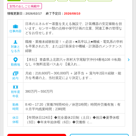
女性のおしごと掲載中
情報更新日：2026/02/17
終了予定日：
2026/08/10
日本のエネルギー基盤を支える施設で、計装機器の安定稼動を担
います。センサー類の点検や保守計画の立案、関連工事の管理な
仕事内容
どをお任せします。
職種・業種未経験歓迎！＜必須＞■高卒以上■機械・電気系の学科
を卒業された方、または計装保全や機械・計測器のメンテナンス
対象と
経験
なる方
【本社】 青森県上北郡六ヶ所村大字尾駮字沖付4番地108 ※転勤
なし ※無料送迎バスあり 【雇入れ…
勤務地
月給：218,600円～300,000円 ＋ 諸手当 ＋ 賞与年2回※経験・能
力を考慮の上、当社規定により決定します…
給与
380万円～550万円
初年度
年収
8:40～17:20（実働7時間40分／休憩1時間）時間外労働有無：有
勤務
時間
※月平均残業時間：23時間
【年間休日124日】◆完全週休2日制（土日）◆祝日◆夏季休暇
休日
休暇
（3日）◆年末年始休暇（6日）◆労働祭（…