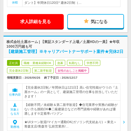
休暇
ダント】年間休日120日* 週休2日制（…
求人詳細を見る
気になる
株式会社土屋ホーム | 【東証スタンダード上場／土屋HDの一員】★年収
1000万円超も可
【建築施工管理】※キャリアパートナーサポート案件★完休2日
正社員
職種・業種未経験OK
急募
転勤なし
学歴不問
完全週休2日制
第二新卒歓迎
女性のおしごと掲載中
情報更新日：2026/06/26
終了予定日：
2026/12/17
【完全週休2日制／年間休日は121日】高い住宅性能がウリの『土
屋ホーム』の一員として、建築施工管理の仕事を担当していただ
仕事内容
きます！
【経験不問／未経験＆第二新卒歓迎】◆住宅業界や実務の経験が
ない方も挑戦OK◆二級建築士などの専門資格や経験があれば優
対象と
遇します※定着率バツグン
なる方
★UIターン歓迎/マイカー通勤OK(ガソリン代支給あり) ＜東北＞
青森支店/青森市 弘前営業所/…
勤務地