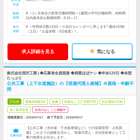
初年度
年収
# ＜1ヶ月単位の変形労働時間制＞1週間の平均労働時間…40時間
勤務
時間
以内基本的な勤務時間…8:15～17…
# ＜年間休日数123日＞※会社カレンダーに準じます* 週休2日制
休日
休暇
（土日）* お盆休暇（3日程度）*…
求人詳細を見る
気になる
株式会社深沢工業 | ◆応募者全員面接 ◆残業ほぼナシ ◆年休120日 ◆休憩
たっぷり
公共工事（上下水道施設）の【現場代理人候補】※資格・年齢不
問
正社員
業種未経験OK
急募
転勤なし
学歴不問
完全週休2日制
第二新卒歓迎
女性のおしごと掲載中
情報更新日：2026/07/17
終了予定日：
2026/09/17
【公共工事（浄水場・下水処理場など）での現場管理・入札関
連】これまでの経験を活かし、現場代理人・主任技術者として工
仕事内容
事の指揮をお任せします。