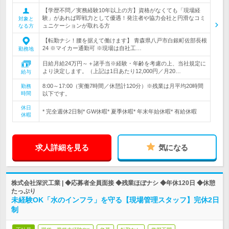
【学歴不問／実務経験10年以上の方】資格がなくても「現場経
験」があれば即戦力として優遇！発注者や協力会社と円滑なコミ
対象と
ュニケーションが取れる方
なる方
【転勤ナシ！腰を据えて働けます】 青森県八戸市白銀町佐部長根
24 ※マイカー通勤可 ※現場は自社工…
勤務地
日給月給24万円～＋諸手当※経験・年齢を考慮の上、当社規定に
より決定します。（上記は1日あたり12,000円／月20…
給与
8:00～17:00（実働7時間／休憩計120分）※残業は月平均20時間
勤務
時間
以下です。
休日
* 完全週休2日制* GW休暇* 夏季休暇* 年末年始休暇* 有給休暇
休暇
求人詳細を見る
気になる
株式会社深沢工業 | ◆応募者全員面接 ◆残業ほぼナシ ◆年休120日 ◆休憩
たっぷり
未経験OK「水のインフラ」を守る【現場管理スタッフ】完休2日
制