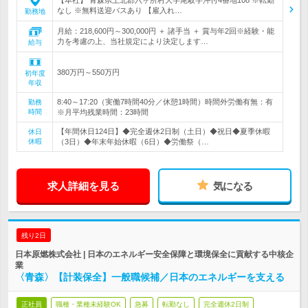
【本社】 青森県上北郡六ヶ所村大字尾駮字沖付4番地108 ※転勤
なし ※無料送迎バスあり 【雇入れ…
勤務地
月給：218,600円～300,000円 ＋ 諸手当 ＋ 賞与年2回※経験・能
力を考慮の上、当社規定により決定します…
給与
380万円～550万円
初年度
年収
8:40～17:20（実働7時間40分／休憩1時間）時間外労働有無：有
勤務
時間
※月平均残業時間：23時間
【年間休日124日】◆完全週休2日制（土日）◆祝日◆夏季休暇
休日
休暇
（3日）◆年末年始休暇（6日）◆労働祭（…
求人詳細を見る
気になる
残り2日
日本原燃株式会社 | 日本のエネルギー安全保障と環境保全に貢献する中核企
業
〈青森〉【計装保全】一般職候補／日本のエネルギーを支える
正社員
職種・業種未経験OK
急募
転勤なし
完全週休2日制