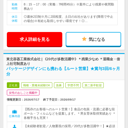
8：15 ～17：00（実働：7時間45分）※案件により残業や夜間勤
勤務
時間
務あり
◎週休2日制※月に2回程度、土日の出社があります(降雨で中止
休日
休暇
の場合)※有給も取得しやすい環境です！◎…
求人詳細を見る
気になる
東北容器工業株式会社 | 《20代が多数活躍中》＊残業少なめ ＊退職金・借
上社宅制度あり
パッケージデザインにも携わる【ルート営業】★賞与3回/6ヶ月
分
正社員
職種・業種未経験OK
急募
学歴不問
第二新卒歓迎
女性のおしごと掲載中
情報更新日：2026/07/17
終了予定日：
2026/09/17
【既存のお客様へのルート営業！】食品の包装・流通に必要な段
ボール・フィルムなどを提案します。＊男女育休取得実績あり ＊
仕事内容
各種手当も充実！
【未経験者歓迎／人物重視の採用／20代が多数活躍中！】★必須