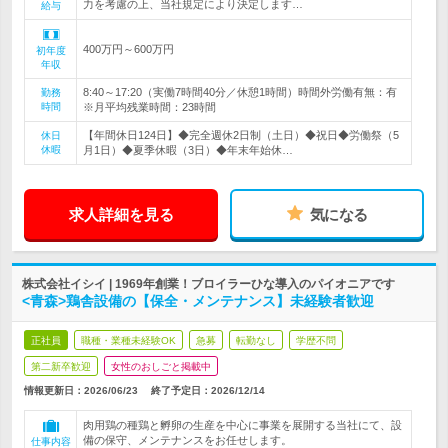
力を考慮の上、当社規定により決定します…
給与
400万円～600万円
初年度
年収
8:40～17:20（実働7時間40分／休憩1時間）時間外労働有無：有
勤務
時間
※月平均残業時間：23時間
【年間休日124日】◆完全週休2日制（土日）◆祝日◆労働祭（5
休日
休暇
月1日）◆夏季休暇（3日）◆年末年始休…
求人詳細を見る
気になる
株式会社イシイ | 1969年創業！ブロイラーひな導入のパイオニアです
<青森>鶏舎設備の【保全・メンテナンス】未経験者歓迎
正社員
職種・業種未経験OK
急募
転勤なし
学歴不問
第二新卒歓迎
女性のおしごと掲載中
情報更新日：2026/06/23
終了予定日：
2026/12/14
肉用鶏の種鶏と孵卵の生産を中心に事業を展開する当社にて、設
備の保守、メンテナンスをお任せします。
仕事内容