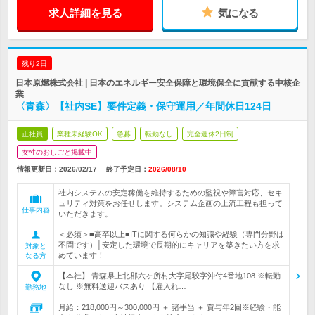
求人詳細を見る
気になる
残り2日
日本原燃株式会社 | 日本のエネルギー安全保障と環境保全に貢献する中核企
業
〈青森〉【社内SE】要件定義・保守運用／年間休日124日
正社員
業種未経験OK
急募
転勤なし
完全週休2日制
女性のおしごと掲載中
情報更新日：2026/02/17
終了予定日：
2026/08/10
社内システムの安定稼働を維持するための監視や障害対応、セキ
ュリティ対策をお任せします。システム企画の上流工程も担って
仕事内容
いただきます。
＜必須＞■高卒以上■ITに関する何らかの知識や経験（専門分野は
不問です）│安定した環境で長期的にキャリアを築きたい方を求
対象と
めています！
なる方
【本社】 青森県上北郡六ヶ所村大字尾駮字沖付4番地108 ※転勤
なし ※無料送迎バスあり 【雇入れ…
勤務地
月給：218,000円～300,000円 ＋ 諸手当 ＋ 賞与年2回※経験・能