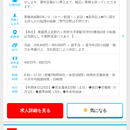
せします。要件定義から導入まで、幅広い業務を担っていただき
仕事内容
ます。
業種未経験OK／U・Iターン歓迎！＜必須＞■高卒以上■ITに関す
対象と
る何らかの知識や経験（専門分野は不問です）
なる方
【本社】 青森県上北郡六ヶ所村大字尾駮字沖付4番地108 ※転勤
は当面なし ※無料送迎バスあり 【…
勤務地
月給：209,600円～300,000円 ＋ 諸手当 ＋ 賞与年2回※経験・能
力を考慮の上、当社規定により決定します…
給与
400万円～600万円
初年度
年収
8:40～17:20（実働7時間40分／休憩1時間）時間外労働有無：有
勤務
時間
※月平均残業時間：23時間
【年間休日123日】◆完全週休2日制（土日）◆祝日◆労働祭（5
休日
休暇
月1日）◆夏季休暇（3日）◆年末年始休…
求人詳細を見る
気になる