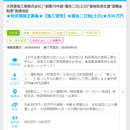
大同塗装工業株式会社 | *創業70年超*週休二日(土日)*資格取得支援*退職金
制度*面接保証
★秋田県限定募集★【施工管理】★週休二日制(土日)★月30万円
~
正社員
職種・業種未経験OK
急募
転勤なし
学歴不問
第二新卒歓迎
女性のおしごと掲載中
情報更新日：2026/08/03
終了予定日：
2026/09/14
【大手企業の案件がほとんど＝安定性◎】秋田県内の塗装工事を
中心に、現場での施工管理業務をお任せ。★国家資格取得も会社
仕事内容
が全力バックアップ！
＼＼運転免許（AT限定可）があれば【全員面接】♪／／「難しそ
う…」と思った方も心配ナシ！基礎から丁寧に指導します★学歴
対象と
不問★30代活躍中
なる方
【転勤なし／マイカー通勤OK／秋田募集／U・Iターン歓迎】 秋
田支店／秋田県秋田市川元むつみ町6-…
勤務地
月給30万円～33万円※経験・年齢を考慮の上、当社規定により優
遇します。※試用期間6ヵ月（その間の給与の変動なし）
給与
360万円～430万円
初年度
年収