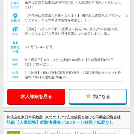
条件は普通自動車免許(AT可)のみ ＊人間関係で悩みたくない人は
対象と
ぜひ♪
なる方
【初任地は青森県八戸市となります】 初任地は青森県八戸市とな
りますが、本人の希望や適性を考慮し、下…
勤務地
【月給】17万～27万円＋諸手当＋賞与6.0ヶ月分(昨年実績)※経
験・スキルなども考慮し当社規定により決定します。※…
給与
300万円～450万円
初年度
年収
# 【通常日】8:30～17:15(実働8.0時間)# 【午前勤務日(年8日
勤務
時間
間)】8:30～12:0…
# 【休日】* 週休2日制(毎週日曜/祝日＋月3程度回休み※シフト希
休日
休暇
望制)* 半日休暇制度(午後休)…
求人詳細を見る
気になる
株式会社東日本不動産 | 東北エリアで安定成長を続ける不動産投資会社
弘前【人事総務】経験者募集／UIJターン歓迎／転勤なし