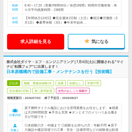
8:40～17:20（実働7時間40分／休憩1時間）時間外労働有無：有
勤務
時間
※月平均残業時間：23時間
【年間休日124日】◆完全週休2日制（土日）◆祝日◆労働祭（5
休日
休暇
月1日）◆夏季休暇（3日）◆年末年始休…
求人詳細を見る
気になる
株式会社ダイヤ・エフ・エンジニアリング | 7月4日(土)に開催される”マイ
ナビ 転職フェア”に出展します！
日本原燃構内で設備工事・メンテナンスを行う【技術職】
正社員
職種・業種未経験OK
急募
転勤なし
学歴不問
完全週休2日制
第二新卒歓迎
女性のおしごと掲載中
情報更新日：2026/07/03
終了予定日：
2026/08/27
原子燃料サイクル施設における管理業務をお任せします。★残業
は月20時間程度 ★手当も充実 ★オンとオフのメリハリある働き
仕事内容
方が可能です！
◎未経験の方：40歳まで ◎経験をお持ちの方：年齢不問 ★原子
力施設や建設現場での工事・安全・設備管理などの経験者は歓迎
対象と