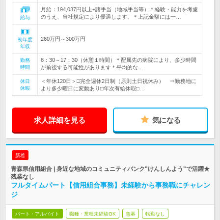
月給：194,037円以上+諸手当（地域手当等）＊経験・能力を考慮
のうえ、当社規定により優遇します。＊上記金額には一…
給与
260万円～300万円
初年度
年収
8：30～17：30（休憩１時間）＊配属先の病院により、多少時間
勤務
時間
が前後する可能性があります＊平均的な…
＜年休120日＞□完全週休2日制（原則土日祝休み） ⇒勤務地に
休日
休暇
より多少曜日に変動あり□年次有給休暇□…
求人詳細を見る
気になる
新着
青森県信用組合 | 身近な地域のコミュニティバンク"けんしんよう"で活躍★
残業なし
フルタイムパート【信用組合事務】未経験から事務職にチャレン
ジ
パート・アルバイト
職種・業種未経験OK
急募
転勤なし