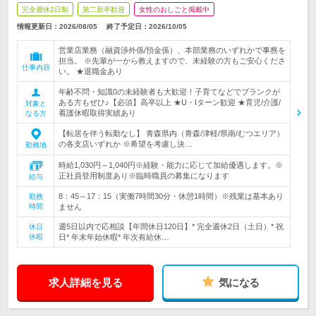
完全週休2日制
第二新卒歓迎
女性のおしごと掲載中
情報更新日：2026/08/05
終了予定日：
2026/10/05
営業店業務（融資渉外係/預金係）、本部業務のいずれかで事務を
担当。 ※先輩が一から教えますので、未経験の方もご安心くださ
仕事内容
い。 ★退職金あり
年齢不問・知識0の未経験者も大歓迎！子育てなどでブランクが
ある方もぜひ♪【必須】高卒以上 ★U・Iターン歓迎 ★育児/介護/
対象と
看護休暇取得実績あり
なる方
【転居を伴う転勤なし】 青森県内（青森/津軽/県南/むつエリア）
の各支店いずれか ※希望を考慮し決…
勤務地
時給1,030円～1,040円※経験・能力に応じて加給優遇します。※
正社員登用制度あり※臨時職員の募集になります
給与
8：45～17：15（実働7時間30分・休憩1時間）※残業は基本あり
勤務
時間
ません
週5日以内で応相談【年間休日120日】* 完全週休2日（土日）* 祝
休日
休暇
日* 年末年始休暇* 年次有給休…
求人詳細を見る
気になる