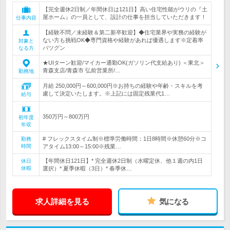
【完全週休2日制／年間休日は121日】高い住宅性能がウリの『土
屋ホーム』の一員として、設計の仕事を担当していただきます！
仕事内容
【経験不問／未経験＆第二新卒歓迎】◆住宅業界や実務の経験が
ない方も挑戦OK◆専門資格や経験があれば優遇します※定着率
対象と
バツグン
なる方
★UIターン歓迎/マイカー通勤OK(ガソリン代支給あり) ＜東北＞
青森支店/青森市 弘前営業所/…
勤務地
月給 250,000円～600,000円※お持ちの経験や年齢・スキルを考
慮して決定いたします。※上記には固定残業代1…
給与
350万円～800万円
初年度
年収
# フレックスタイム制※標準労働時間：1日8時間※休憩60分※コ
勤務
時間
アタイム13:00～15:00※残業…
【年間休日121日】* 完全週休2日制（水曜定休、他１週の内1日
休日
休暇
選択）* 夏季休暇（3日）* 春季休…
求人詳細を見る
気になる