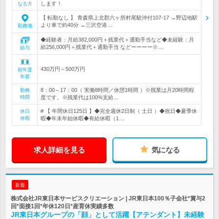
します！
なる方
【 転勤なし 】 青森県上北郡六ヶ所村尾駮沖付107-17 →野辺地駅
より車で約40分 →三沢空港…
勤務地
◆経験者：月給382,000円＋残業代＋通勤手当など◆未経験：月
給256,000円＋残業代＋通勤手当 などーーーー※…
給与
430万円～500万円
初年度
年収
8：00～17：00（ 実働8時間／休憩1時間 ）※残業は月20時間程
勤務
時間
度です。※残業代は100%支給…
# 【 年間休日125日 】◆完全週休2日制（ 土日 ）◆祝日◆夏季休
休日
休暇
暇◆年末年始休暇◆有給休暇（1…
求人詳細を見る
気になる
新着
株式会社JR東日本サービスクリエーション | JR東日本100％子会社*賞与2
回*面接1回*年休120日*産育休実績多数
JR東日本グループの「顔」として活躍【アテンダント】未経験