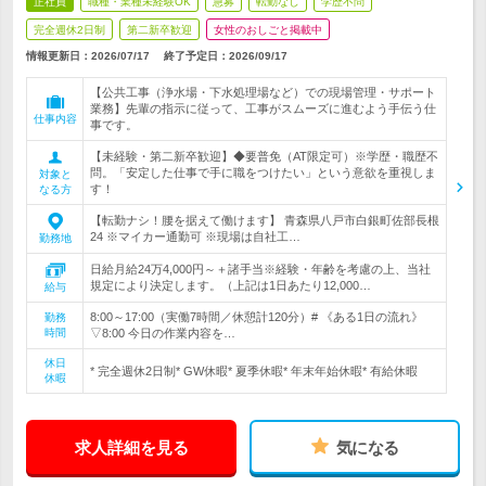
正社員
職種・業種未経験OK
急募
転勤なし
学歴不問
完全週休2日制
第二新卒歓迎
女性のおしごと掲載中
情報更新日：2026/07/17
終了予定日：
2026/09/17
【公共工事（浄水場・下水処理場など）での現場管理・サポート
業務】先輩の指示に従って、工事がスムーズに進むよう手伝う仕
仕事内容
事です。
【未経験・第二新卒歓迎】◆要普免（AT限定可）※学歴・職歴不
問。「安定した仕事で手に職をつけたい」という意欲を重視しま
対象と
す！
なる方
【転勤ナシ！腰を据えて働けます】 青森県八戸市白銀町佐部長根
24 ※マイカー通勤可 ※現場は自社工…
勤務地
日給月給24万4,000円～＋諸手当※経験・年齢を考慮の上、当社
規定により決定します。（上記は1日あたり12,000…
給与
8:00～17:00（実働7時間／休憩計120分）# 《ある1日の流れ》
勤務
時間
▽8:00 今日の作業内容を…
休日
* 完全週休2日制* GW休暇* 夏季休暇* 年末年始休暇* 有給休暇
休暇
求人詳細を見る
気になる