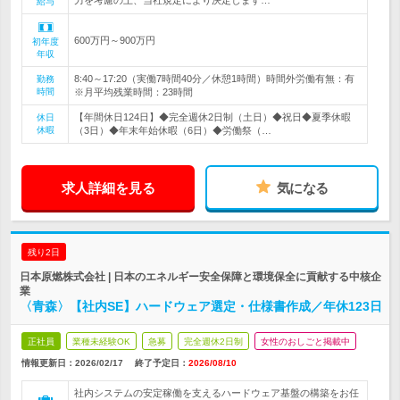
力を考慮の上、当社規定により決定します…
給与
600万円～900万円
初年度
年収
8:40～17:20（実働7時間40分／休憩1時間）時間外労働有無：有
勤務
時間
※月平均残業時間：23時間
【年間休日124日】◆完全週休2日制（土日）◆祝日◆夏季休暇
休日
休暇
（3日）◆年末年始休暇（6日）◆労働祭（…
求人詳細を見る
気になる
残り2日
日本原燃株式会社 | 日本のエネルギー安全保障と環境保全に貢献する中核企
業
〈青森〉【社内SE】ハードウェア選定・仕様書作成／年休123日
正社員
業種未経験OK
急募
完全週休2日制
女性のおしごと掲載中
情報更新日：2026/02/17
終了予定日：
2026/08/10
社内システムの安定稼働を支えるハードウェア基盤の構築をお任