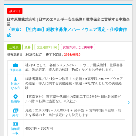
残り2日
日本原燃株式会社 | 日本のエネルギー安全保障と環境保全に貢献する中核企
業
〈東京〉【社内SE】経験者募集／ハードウェア選定・仕様書作
成
正社員
急募
完全週休2日制
女性のおしごと掲載中
情報更新日：2026/02/17
終了予定日：
2026/08/10
社内SEとして、各種システムのハードウェア構成検討、仕様書作
成、製品選定、導入前の検証（PoC）などをお任せします。
仕事内容
経験者募集／U・Iターン歓迎！＜必須＞■高卒以上■ハードウェア
の選定・導入に関する実務経験＜歓迎＞■社内SEとしての実務経
対象と
験
なる方
【東京支社】 東京都千代田区内幸町二丁目2番3号 日比谷国際ビ
ル 2階 ※転勤は当面なし ※入社か…
勤務地
月給：218,600円～350,000円 ＋ 諸手当 ＋ 賞与年2回※経験・能
力を考慮の上、当社規定により決定します…
給与
400万円～750万円
初年度
年収