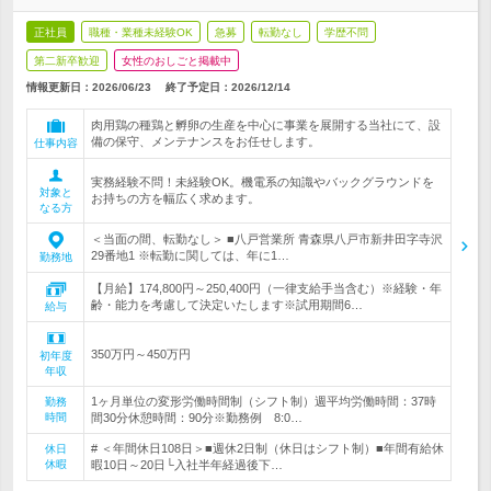
正社員
職種・業種未経験OK
急募
転勤なし
学歴不問
第二新卒歓迎
女性のおしごと掲載中
情報更新日：2026/06/23
終了予定日：
2026/12/14
肉用鶏の種鶏と孵卵の生産を中心に事業を展開する当社にて、設
備の保守、メンテナンスをお任せします。
仕事内容
実務経験不問！未経験OK。機電系の知識やバックグラウンドを
対象と
お持ちの方を幅広く求めます。
なる方
＜当面の間、転勤なし＞ ■八戸営業所 青森県八戸市新井田字寺沢
29番地1 ※転勤に関しては、年に1…
勤務地
【月給】174,800円～250,400円（一律支給手当含む）※経験・年
齢・能力を考慮して決定いたします※試用期間6…
給与
350万円～450万円
初年度
年収
1ヶ月単位の変形労働時間制（シフト制）週平均労働時間：37時
勤務
時間
間30分休憩時間：90分※勤務例 8:0…
# ＜年間休日108日＞■週休2日制（休日はシフト制）■年間有給休
休日
休暇
暇10日～20日└入社半年経過後下…