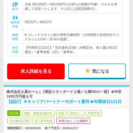
月給 250,000円～600,000円※お持ちの経験や年齢・スキルを考
慮して決定いたします。※上記には固定残業代1…
給与
350万円～800万円
初年度
年収
# フレックスタイム制※標準労働時間：1日8時間※休憩60分※コ
勤務
時間
アタイム13:00～15:00※残業…
【年間休日121日】* 完全週休2日制（水曜定休、他１週の内1日
休日
休暇
選択）* 夏季休暇（3日）* 春季休…
求人詳細を見る
気になる
株式会社土屋ホーム | 【東証スタンダード上場／土屋HDの一員】★年収
1000万円超も可
【設計】※キャリアパートナーサポート案件★年間休日121日
正社員
職種・業種未経験OK
急募
転勤なし
学歴不問
完全週休2日制
第二新卒歓迎
女性のおしごと掲載中
情報更新日：2026/06/26
終了予定日：
2026/12/17