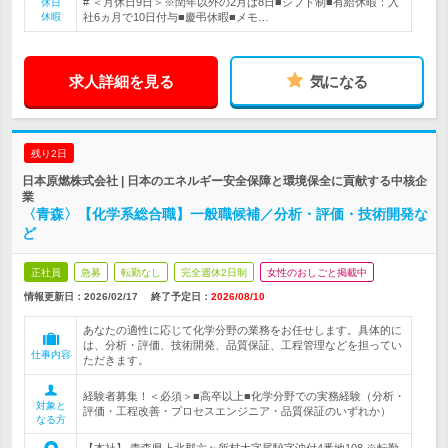
# ＜月休日9日＞※閏年以外の2月は8日■シフト制■有給休暇：入
休日
休暇
社6ヵ月で10日付与■慶弔休暇■メモ…
求人詳細を見る
気になる
残り2日
日本原燃株式会社 | 日本のエネルギー安全保障と環境保全に貢献する中核企
業
〈青森〉【化学系総合職】一般職候補／分析・評価・技術開発な
ど
正社員
急募
転勤なし
完全週休2日制
女性のおしごと掲載中
情報更新日：2026/02/17
終了予定日：
2026/08/10
あなたの適性に応じて化学分野の業務をお任せします。具体的に
は、分析・評価、技術開発、品質保証、工程管理などを担ってい
仕事内容
ただきます。
経験者募集！＜必須＞■高卒以上■化学分野での実務経験（分析・
対象と
評価・工程改善・プロセスエンジニア・品質保証のいずれか）
なる方