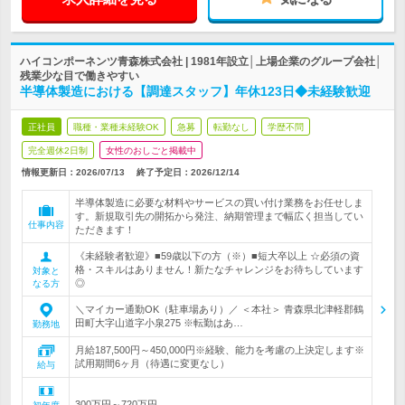
ハイコンポーネンツ青森株式会社 | 1981年設立│上場企業のグループ会社│
残業少な目で働きやすい
半導体製造における【調達スタッフ】年休123日◆未経験歓迎
正社員
職種・業種未経験OK
急募
転勤なし
学歴不問
完全週休2日制
女性のおしごと掲載中
情報更新日：2026/07/13
終了予定日：
2026/12/14
半導体製造に必要な材料やサービスの買い付け業務をお任せしま
す。新規取引先の開拓から発注、納期管理まで幅広く担当してい
仕事内容
ただきます！
《未経験者歓迎》■59歳以下の方（※）■短大卒以上 ☆必須の資
格・スキルはありません！新たなチャレンジをお待ちしています
対象と
◎
なる方
＼マイカー通勤OK（駐車場あり）／ ＜本社＞ 青森県北津軽郡鶴
田町大字山道字小泉275 ※転勤はあ…
勤務地
月給187,500円～450,000円※経験、能力を考慮の上決定します※
試用期間6ヶ月（待遇に変更なし）
給与
300万円～720万円