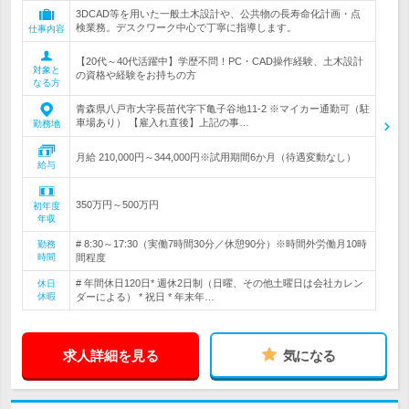
3DCAD等を用いた一般土木設計や、公共物の長寿命化計画・点
検業務。デスクワーク中心で丁寧に指導します。
仕事内容
【20代～40代活躍中】学歴不問！PC・CAD操作経験、土木設計
対象と
の資格や経験をお持ちの方
なる方
青森県八戸市大字長苗代字下亀子谷地11-2 ※マイカー通勤可（駐
車場あり） 【雇入れ直後】上記の事…
勤務地
月給 210,000円～344,000円※試用期間6か月（待遇変動なし）
給与
350万円～500万円
初年度
年収
# 8:30～17:30（実働7時間30分／休憩90分）※時間外労働月10時
勤務
時間
間程度
# 年間休日120日* 週休2日制（日曜、その他土曜日は会社カレン
休日
休暇
ダーによる） * 祝日 * 年末年…
求人詳細を見る
気になる