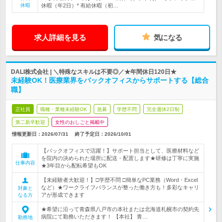
休暇
休暇（年2日）* 有給休暇（初…
求人詳細を見る
気になる
DALI株式会社 | ＼特殊なスキルは不要◎／★年間休日120日★
未経験OK！医療業界をバックオフィスからサポートする【総合
職】
正社員
職種・業種未経験OK
急募
学歴不問
完全週休2日制
第二新卒歓迎
女性のおしごと掲載中
情報更新日：2026/07/31
終了予定日：
2026/10/01
【バックオフィスで活躍！】サポート担当として、医療材料など
を院内の決められた場所に配送・配置します★研修は丁寧に実施
仕事内容
★3年目から配転希望もOK
【未経験者大歓迎！】□学歴不問 □簡単なPC業務（Word・Excel
など）★ワークライフバランスが整った働き方も！多彩なキャリ
対象と
アが形成できます
なる方
★希望に沿って青森県八戸市の本社または北海道札幌市の契約先
病院にて勤務いただきます！ 【本社】 青…
勤務地