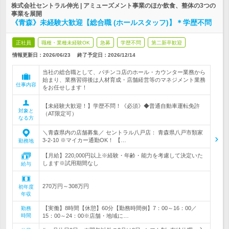
株式会社セントラル伸光 | アミューズメント事業のほか飲食、整体の3つの
事業を展開
《青森》未経験大歓迎【総合職 (ホールスタッフ)】＊学歴不問
正社員
職種・業種未経験OK
急募
学歴不問
第二新卒歓迎
情報更新日：2026/06/23
終了予定日：
2026/12/14
当社の総合職として、パチンコ店のホール・カウンター業務から
始まり、業務習得後は人材育成・店舗経営等のマネジメント業務
仕事内容
をお任せします！
【未経験大歓迎！】学歴不問！《必須》◆普通自動車運転免許
対象と
（AT限定可）
なる方
＼青森県内の店舗募集／ セントラル八戸店： 青森県八戸市類家
3-2-10 ※マイカー通勤OK！ 【…
勤務地
【月給】220,000円以上※経験・年齢・能力を考慮して決定いた
します※試用期間なし
給与
270万円～308万円
初年度
年収
【実働】8時間【休憩】60分【勤務時間例】7：00～16：00／
勤務
時間
15：00～24：00※店舗・地域に…