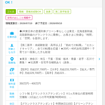
OK！
正社員
職種・業種未経験OK
急募
第二新卒歓迎
女性のおしごと掲載中
情報更新日：2026/07/10
終了予定日：
2026/09/10
◆JR東日本の普通列車グリーン車もしくは東北・北海道新幹線、
北陸新幹線のグランクラスに乗務し、お客さまに快適な「時間」
仕事内容
と「空間」を提供します。
【第二新卒・未経験歓迎・高卒以上】『初めての転職』『セカン
ドキャリア』…全ての転職を応援！★20代～40代女性活躍中！子
対象と
育てが一段落した方も歓迎
なる方
★東京・神奈川・埼玉・千葉・茨城・栃木・青森・岩手・石川で
募集！ ★社員寮・住宅手当補助あり（諸条…
勤務地
【院卒】月給237,700円～【大卒】月給233,700円～【短大／専門
卒】月給229,700円～【高卒】月給223…
給与
350万円～400万円
初年度
年収
シフト制【グランクラスアテンダント】※1ヵ月単位の変形時間
勤務
時間
労働制（1日あたりの平均実働7時間40分、…
【グランクラスアテンダント】年間休日110日【グリーンアテン
休日