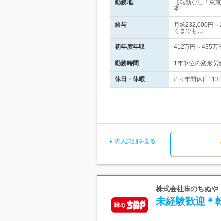
勤務地
【転勤なし！東京
本…
給与
月給232,000
くまでも…
初年度年収
412万円～435万
勤務時間
1年単位の変形労働
休日・休暇
# ＜年間休日11
求人詳細を見る
株式会社味のちぬや |
未経験歓迎＊