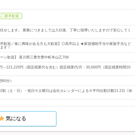
第二新卒歓迎
任せします。 業務につきましては入社後、丁寧に指導いたしますので安心してく
卒歓迎／食に興味がある方も大歓迎】◎高卒以上 ★家賃補助手当や家族手当など
ます！
ターン歓迎】 香川県三豊市豊中町本山乙708
20円～221,220円（固定残業代を含む）固定残業代/月：30,000円（固定残業時間20
休憩60分）
日制（土・日）・祝日※土曜日は会社カレンダーによる※平均出勤日数21.2日《休
気になる