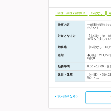
職種・業種未経験OK
転勤なし
仕事内容
一般事務業務をお
ださい！
対象となる方
【未経験・第二新
待遇も充実してい
勤務地
【転勤なし・UI
給与
◆月給：211,2
時間0…
勤務時間
8:00～17:00（
休日・休暇
《休日》・週休2
暇》・…
求人詳細を見る