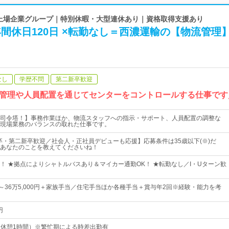
| 上場企業グループ｜特別休暇・大型連休あり｜資格取得支援あり
 年間休日120日 ×転勤なし＝西濃運輸の【物流管理
なし
学歴不問
第二新卒歓迎
管理や人員配置を通じてセンターをコントロールする仕事です
司令塔！】事務作業ほか、物流スタッフへの指示・サポート、人員配置の調整な
現場業務のバランスの取れた仕事です。
卒・第二新卒歓迎／社会人・正社員デビューも応援】応募条件は35歳以下(※)だ
あなたのことを教えてくださいね！
！ ★拠点によりシャトルバスあり＆マイカー通勤OK！ ★転勤なし／I・Uターン歓
0円～36万5,000円＋家族手当／住宅手当ほか各種手当＋賞与年2回※経験・能力を考
円
0（休憩1時間）※繁忙期による時差出勤有