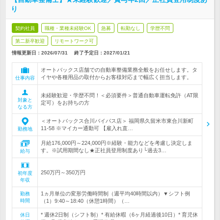
り
契約社員
職種・業種未経験OK
急募
転勤なし
学歴不問
第二新卒歓迎
リモートワーク可
情報更新日：2026/07/31
終了予定日：
2027/01/21
オートバックス店舗での自動車整備業務全般をお任せします。タ
イヤや各種用品の取付からお客様対応まで幅広く担当します。
仕事内容
未経験歓迎・学歴不問！＜必須要件＞普通自動車運転免許（AT限
対象と
定可）をお持ちの方
なる方
＜オートバックス合川バイパス店＞ 福岡県久留米市東合川新町
11-58 ※マイカー通勤可 【雇入れ直…
勤務地
月給176,000円～224,000円※経験・能力などを考慮し決定しま
す。※試用期間なし★正社員登用制度あり└過去3…
給与
250万円～350万円
初年度
年収
1ヵ月単位の変形労働時間制（週平均40時間以内）▼シフト例
勤務
時間
（1）9:40～18:40（休憩1時間）（…
* 週休2日制（シフト制）* 有給休暇（6ヶ月経過後10日）* 育児休
休日