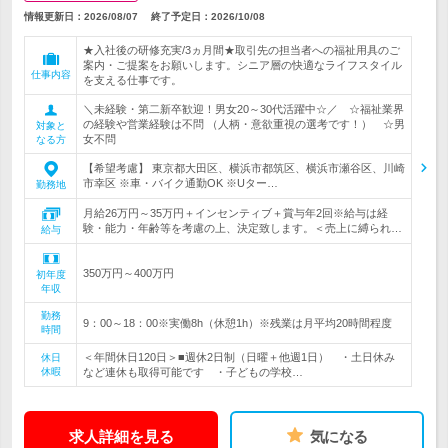
情報更新日：2026/08/07
終了予定日：
2026/10/08
★入社後の研修充実/3ヵ月間★取引先の担当者への福祉用具のご
案内・ご提案をお願いします。シニア層の快適なライフスタイル
仕事内容
を支える仕事です。
＼未経験・第二新卒歓迎！男女20～30代活躍中☆／ ☆福祉業界
の経験や営業経験は不問 （人柄・意欲重視の選考です！） ☆男
対象と
女不問
なる方
【希望考慮】 東京都大田区、横浜市都筑区、横浜市瀬谷区、川崎
市幸区 ※車・バイク通勤OK ※Uター…
勤務地
月給26万円～35万円＋インセンティブ＋賞与年2回※給与は経
験・能力・年齢等を考慮の上、決定致します。＜売上に縛られ…
給与
350万円～400万円
初年度
年収
勤務
9：00～18：00※実働8h（休憩1h）※残業は月平均20時間程度
時間
＜年間休日120日＞■週休2日制（日曜＋他週1日） ・土日休み
休日
休暇
など連休も取得可能です ・子どもの学校…
求人詳細を見る
気になる