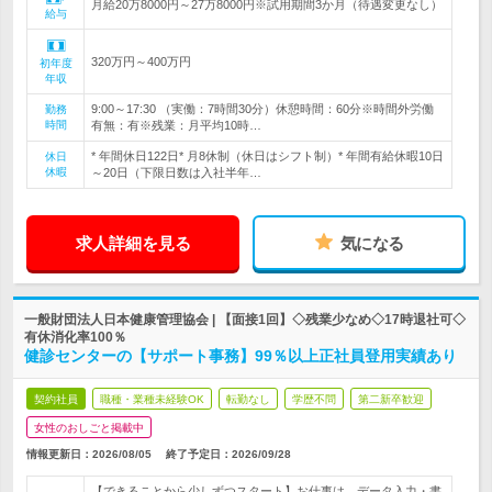
月給20万8000円～27万8000円※試用期間3か月（待遇変更なし）
給与
320万円～400万円
初年度
年収
9:00～17:30 （実働：7時間30分）休憩時間：60分※時間外労働
勤務
時間
有無：有※残業：月平均10時…
* 年間休日122日* 月8休制（休日はシフト制）* 年間有給休暇10日
休日
休暇
～20日（下限日数は入社半年…
求人詳細を見る
気になる
一般財団法人日本健康管理協会 | 【面接1回】◇残業少なめ◇17時退社可◇
有休消化率100％
健診センターの【サポート事務】99％以上正社員登用実績あり
契約社員
職種・業種未経験OK
転勤なし
学歴不問
第二新卒歓迎
女性のおしごと掲載中
情報更新日：2026/08/05
終了予定日：
2026/09/28
【できることから少しずつスタート】お仕事は、データ入力・書