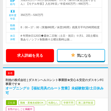
月給23万円～35万円試用期間：1ヶ月（条件の変更はありませ
ん）【モデル年収】入社3年目／年収400万円～490万円…
給与
350万円～530万円
初年度
年収
勤務
8：00～17：00（実働8時間／休憩1時間）残業月平均25時間程度
時間
# 年間休日120日◆週休二日制（土日・祝日）※月1、2回土曜出
休日
休暇
勤あり／シフト制勤務※土曜出勤時は振…
求人詳細を見る
気になる
新着
利他の株式会社 | ダスキンヘルスレント事業部★安心＆安定のダスキンFC
事業です★
オープニング☆【福祉用具のルート営業】未経験歓迎/土日休み
可
正社員
職種・業種未経験OK
転勤なし
学歴不問
第二新卒歓迎
女性のおしごと掲載中