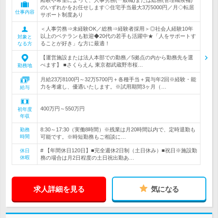
経験や希望によって、人事労務(一般職)または総務(管理職候補)
のいずれかをお任せします◇住宅手当最大3万5000円／月◇転居
仕事内容
サポート制度あり
＜人事労務⇒未経験OK／総務⇒経験者採用＞◎社会人経験10年
以上のベテランも歓迎◆20代の若手も活躍中★「人をサポートす
対象と
ることが好き」な方に最適！
なる方
【運営施設または法人本部での勤務／5拠点の内から勤務先を選
べます】 ■さくらえん 東京都武蔵野市桜…
勤務地
月給23万8100円～32万5700円＋各種手当＋賞与年2回※経験・能
力を考慮し、優遇いたします。※試用期間3ヶ月（…
給与
400万円～550万円
初年度
年収
8:30～17:30（実働8時間）※残業は月20時間以内で、定時退勤も
勤務
時間
可能です。※時短勤務もご相談に…
# 【年間休日120日】■完全週休2日制（土日休み）■祝日※施設勤
休日
休暇
務の場合は月2日程度の土日祝出勤あ…
求人詳細を見る
気になる