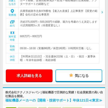
ポート経験、普通自動車免許＜歓迎＞福祉機器の営業経験、アフ
対象と
ターサポートの経験など
なる方
兵庫県姫路市北条978番地 【雇入れ直後】上記事業所 【変更の範
囲】会社の定める事業所
勤務地
月給375,000円～500,000円※経験、能力を考慮のうえ決定します
※試用期間3ヶ月（待遇変更なし）
給与
600万円～800万円
初年度
年収
勤務
09:00～18:00（実働8時間／休憩1時間）※時間外労働：なし
時間
【年間休日121日】・完全週休2日制（土・日）・祝日 ・夏季休
休日
休暇
暇 ・年末年始休暇 ・有給休暇
求人詳細を見る
気になる
株式会社テクノスジャパン | 福祉機器で圧倒的な実績！社会貢献度の高い自
社製品を開発。
福祉機器メーカーの【開発・技術サポート】年休121日≪東京≫