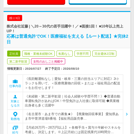
残り3日
株式会社近藤 | ＼20～30代の若手活躍中！／ ■面接1回！ ■10年以上売上
UP！
応募は普通免許でOK！医療福祉を支える【ルート配送】★完休2
日
正社員
職種・業種未経験OK
転勤なし
学歴不問
完全週休2日制
第二新卒歓迎
女性のおしごと掲載中
情報更新日：2026/07/27
終了予定日：
2026/08/10
《長距離運転なし｜愛知・岐阜・三重の担当エリアに対応》2tト
ラックを用いて、＜医療廃棄物の回収＞または＜福祉用品の配送
仕事内容
＞をお任せします！
《未経験・第二新卒歓迎｜社会人経験や学歴不問！》◆普通自動
車運転免許があればOK！中型免許は入社後に取得可能 ◆異業種
対象と
出身者も多く活躍中
なる方
《名古屋市・あま市での募集★》 【廃棄物回収事業】 愛知県あ
ま市中萱津道場6番地 【福祉用品販売事…
勤務地
【月給26万円～28万円以上】＋各種手当＋賞与※年齢やスキルを
考慮し、決定します。※上記月給には固定残業代10時間分…
給与