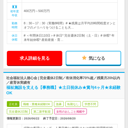
400万円～500万円
初年度
年収
8：30～17：30（実働8時間）# ★残業は月平均20時間程度オンと
勤務
時間
オフのメリハリをつけることも大…
# ＜年間休日110日＞# 休日* 完全週休2日制（土・日）# 休暇* 年
休日
休暇
末年始休暇* 産前産後・育…
求人詳細を見る
気になる
社会福祉法人徳心会 | 完全週休2日制／有休消化率70%超／残業月20h以内
／産育休実績有
福祉施設を支える【事務職】★土日祝休み★賞与4ヶ月★未経験
OK
正社員
職種・業種未経験OK
急募
転勤なし
学歴不問
完全週休2日制
第二新卒歓迎
女性のおしごと掲載中
情報更新日：2026/06/22
終了予定日：
2026/08/20