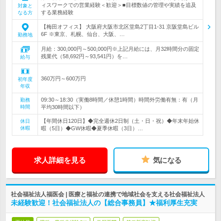
ィスワークでの営業経験＜歓迎＞■目標数値の管理や実績を追及
対象と
する業務経験
なる方
【梅田オフィス】 大阪府大阪市北区堂島2丁目1-31 京阪堂島ビル
6F ※東京、札幌、仙台、大阪、…
勤務地
月給：300,000円～500,000円※上記月給には、月32時間分の固定
残業代（58,692円～93,541円）を…
給与
360万円～600万円
初年度
年収
09:30～18:30（実働8時間／休憩1時間）時間外労働有無：有（月
勤務
時間
平均30時間以下）
【年間休日120日】◆完全週休2日制（土・日・祝）◆年末年始休
休日
休暇
暇（5日）◆GW休暇◆夏季休暇（3日）…
求人詳細を見る
気になる
社会福祉法人福医会 | 医療と福祉の連携で地域社会を支える社会福祉法人
未経験歓迎！社会福祉法人の【総合事務員】★福利厚生充実