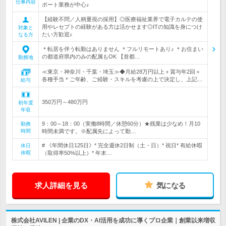
仕事内容
ポート業務が中心♪
【経験不問／人柄重視の採用】◎医療福祉業界で電子カルテの使
用やレセプトの経験がある方は活かせます◎ITの知識を身につけ
対象と
たい方歓迎♪
なる方
＊転居を伴う転勤はありません ＊フルリモートあり♪ ＊お住まい
の都道府県内のみの配属もOK 【首都…
勤務地
≪東京・神奈川・千葉・埼玉≫◆月給28万円以上＋賞与年2回＋
各種手当＊ご年齢、ご経験・スキルを考慮の上で決定し、上記…
給与
350万円～480万円
初年度
年収
9：00～18：00（実働8時間／休憩60分）★残業は少なめ！月10
勤務
時間
時間未満です。※配属先によって勤…
# 《年間休日125日》* 完全週休2日制（土・日）* 祝日* 有給休暇
休日
休暇
（取得率50%以上）* 年末…
求人詳細を見る
気になる
株式会社AVILEN | 企業のDX・AI活用を成功に導くプロ企業｜創業以来増収