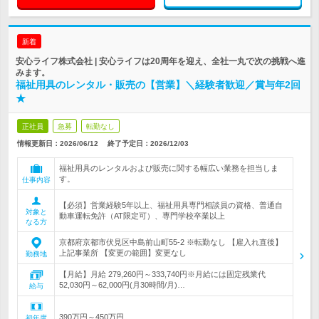
新着
安心ライフ株式会社 | 安心ライフは20周年を迎え、全社一丸で次の挑戦へ進
みます。
福祉用具のレンタル・販売の【営業】＼経験者歓迎／賞与年2回
★
正社員
急募
転勤なし
情報更新日：2026/06/12
終了予定日：
2026/12/03
福祉用具のレンタルおよび販売に関する幅広い業務を担当しま
す。
仕事内容
【必須】営業経験5年以上、福祉用具専門相談員の資格、普通自
対象と
動車運転免許（AT限定可）、専門学校卒業以上
なる方
京都府京都市伏見区中島前山町55-2 ※転勤なし 【雇入れ直後】
上記事業所 【変更の範囲】変更なし
勤務地
【月給】月給 279,260円～333,740円※月給には固定残業代
52,030円～62,000円(月30時間/月)…
給与
390万円～450万円
初年度