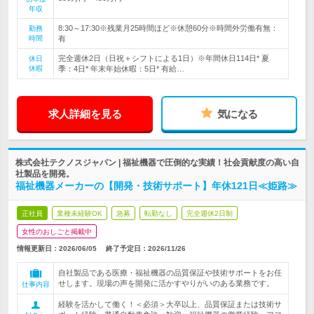
年収
8:30～17:30※残業月25時間ほど※休憩60分※時間外労働有無：
勤務
時間
有
完全週休2日（日祝＋シフトによる1日）※年間休日114日* 夏
休日
休暇
季：4日* 年末年始休暇：5日* 有給…
求人詳細を見る
気になる
株式会社テクノスジャパン | 福祉機器で圧倒的な実績！社会貢献度の高い自
社製品を開発。
福祉機器メーカーの【開発・技術サポート】年休121日≪姫路≫
正社員
業種未経験OK
急募
転勤なし
完全週休2日制
女性のおしごと掲載中
情報更新日：2026/06/05
終了予定日：
2026/11/26
自社製品である医療・福祉機器の品質保証や技術サポートをお任
せします。現場の声を開発に活かすやりがいのある業務です。
仕事内容
経験を活かして働く！＜必須＞大卒以上、品質保証または技術サ