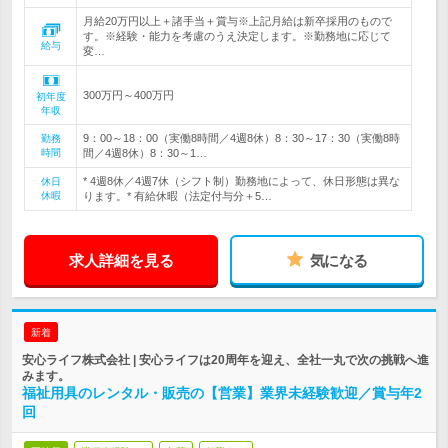
月給20万円以上＋諸手当＋賞与※上記月給は新卒採用のもので
す。※経験・能力を考慮のうえ決定します。※勤務地に応じて
給与
変…
300万円～400万円
初年度
年収
9：00～18：00（実働8時間／4週8休）8：30～17：30（実働8時
勤務
時間
間／4週8休）8：30～1…
* 4週8休／4週7休（シフト制）勤務地によって、休日形態は異な
休日
休暇
ります。* 有給休暇（法定付与分＋5…
求人詳細を見る
気になる
新着
安心ライフ株式会社 | 安心ライフは20周年を迎え、全社一丸で次の挑戦へ進
みます。
福祉用具のレンタル・販売の【営業】業界未経験歓迎／賞与年2
回