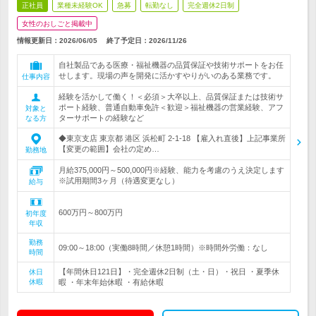
正社員
業種未経験OK
急募
転勤なし
完全週休2日制
女性のおしごと掲載中
情報更新日：2026/06/05
終了予定日：
2026/11/26
自社製品である医療・福祉機器の品質保証や技術サポートをお任
せします。現場の声を開発に活かすやりがいのある業務です。
仕事内容
経験を活かして働く！＜必須＞大卒以上、品質保証または技術サ
ポート経験、普通自動車免許＜歓迎＞福祉機器の営業経験、アフ
対象と
ターサポートの経験など
なる方
◆東京支店 東京都 港区 浜松町 2-1-18 【雇入れ直後】上記事業所
【変更の範囲】会社の定め…
勤務地
月給375,000円～500,000円※経験、能力を考慮のうえ決定します
※試用期間3ヶ月（待遇変更なし）
給与
600万円～800万円
初年度
年収
勤務
09:00～18:00（実働8時間／休憩1時間）※時間外労働：なし
時間
【年間休日121日】・完全週休2日制（土・日）・祝日 ・夏季休
休日
休暇
暇 ・年末年始休暇 ・有給休暇