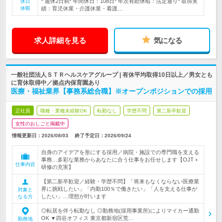
* 週休2日制* 年間休日：108日* 年次有給休暇：法定通り* 取得実
休日
休暇
績：育児休業・介護休業・看護…
求人詳細を見る
気になる
一般社団法人ＳＴＲヘルスケアグループ | 有休平均取得10日以上／男女とも
に育休取得中／拠点内保育園あり
医療・福祉業界【事務系総合職】※オープンポジションでの採用
正社員
職種・業種未経験OK
転勤なし
学歴不問
第二新卒歓迎
女性のおしごと掲載中
情報更新日：2026/08/03
終了予定日：
2026/09/24
自身のアイデアを形にする採用／病院・施設での専門職を支える
事務…多彩な業務からあなたに合う仕事をお任せします【OJT＋
仕事内容
研修の充実】
【第二新卒歓迎／経験・学歴不問】「将来もなくならない医療業
界に挑戦したい」「内勤100％で働きたい」「人を支える仕事が
対象と
したい」…理想が叶います
なる方
◎転居を伴う転勤なし ◎勤務地(採用事業所)によりマイカー通勤
OK ▼四谷オフィス 東京都新宿区荒…
勤務地