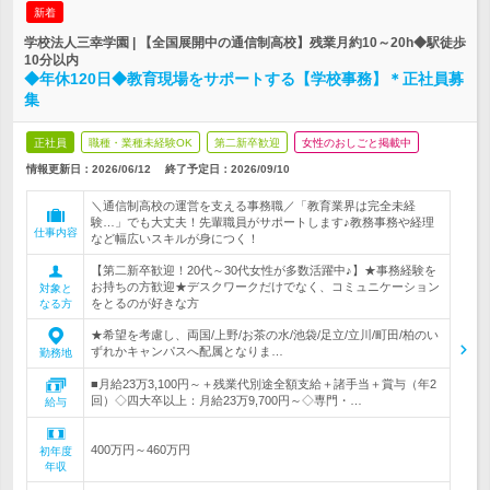
新着
学校法人三幸学園 | 【全国展開中の通信制高校】残業月約10～20h◆駅徒歩
10分以内
◆年休120日◆教育現場をサポートする【学校事務】＊正社員募
集
正社員
職種・業種未経験OK
第二新卒歓迎
女性のおしごと掲載中
情報更新日：2026/06/12
終了予定日：
2026/09/10
＼通信制高校の運営を支える事務職／「教育業界は完全未経
験…」でも大丈夫！先輩職員がサポートします♪教務事務や経理
仕事内容
など幅広いスキルが身につく！
【第二新卒歓迎！20代～30代女性が多数活躍中♪】★事務経験を
お持ちの方歓迎★デスクワークだけでなく、コミュニケーション
対象と
をとるのが好きな方
なる方
★希望を考慮し、両国/上野/お茶の水/池袋/足立/立川/町田/柏のい
ずれかキャンパスへ配属となりま…
勤務地
■月給23万3,100円～＋残業代別途全額支給＋諸手当＋賞与（年2
回）◇四大卒以上：月給23万9,700円～◇専門・…
給与
400万円～460万円
初年度
年収