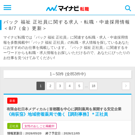
バック 福祉 正社員に関する求人・転職・中途採用情報
＜8/7（金）更新＞
マイナビ転職では「バック 福祉 正社員」に関連する転職・求人・中途採用情
報を多数掲載中!「バック 福祉 正社員」の転職・求人情報を探しているあなた
におすすめのお仕事を掲載しています。「バック 福祉 正社員」に関連するキ
ーワードからも転職・求人情報をお探しいただけるので、あなたにぴったりの
お仕事を見つけてみてください!
1～50件 (全853件中)
…
1
2
3
4
5
18
新着
有限会社日本メディカル | 首都圏を中心に調剤薬局を展開する安定企業
《南荻窪》地域密着薬局で働く【調剤事務】＊正社員
正社員
女性のおしごと掲載中
情報更新日：2026/05/20
終了予定日：
2026/11/05