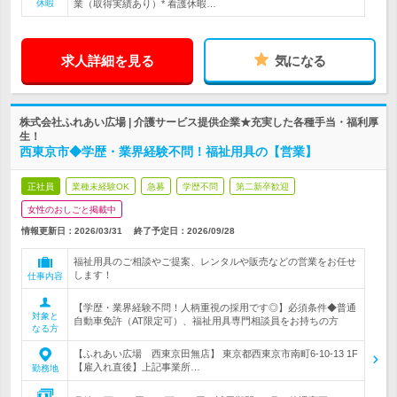
休暇
業（取得実績あり）* 看護休暇…
求人詳細を見る
気になる
株式会社ふれあい広場 | 介護サービス提供企業★充実した各種手当・福利厚
生！
西東京市◆学歴・業界経験不問！福祉用具の【営業】
正社員
業種未経験OK
急募
学歴不問
第二新卒歓迎
女性のおしごと掲載中
情報更新日：2026/03/31
終了予定日：
2026/09/28
福祉用具のご相談やご提案、レンタルや販売などの営業をお任せ
します！
仕事内容
【学歴・業界経験不問！人柄重視の採用です◎】必須条件◆普通
対象と
自動車免許（AT限定可）、福祉用具専門相談員をお持ちの方
なる方
【ふれあい広場 西東京田無店】 東京都西東京市南町6-10-13 1F
【雇入れ直後】上記事業所…
勤務地