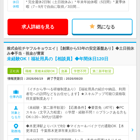
* 完全週休2日制（土日祝休み）* 年末年始休暇（5日間）* 夏季休
休日
休暇
暇（7～9月で自由に取得／3日間…
求人詳細を見る
気になる
株式会社チヤフルキョウエイ | 【創業から53年の安定基盤あり】◆土日祝休
み◆手当・祝金が豊富
未経験OK！福祉用具の【相談員】◆年間休日120日
正社員
職種・業種未経験OK
急募
学歴不問
第二新卒歓迎
情報更新日：2026/06/19
終了予定日：
2026/08/20
《イチから学べる研修制度あり》【福祉用具の紹介や納品、利用
者宅への訪問などをお任せします】★スキルアップ可能◎資格取
仕事内容
得支援制度あり！
《未経験・第二新卒歓迎》【応募条件】◆要普免（AT可）◆PC
スキル（文字入力程度） ☆学歴・経験不問！☆ブランクある方も
対象と
OK☆20～30代が活躍中
なる方
◆木更津駅よりバスで8分 ◆マイカー＆バイクでの通勤OK 【木
更津店】 千葉県木更津市東太田1-9…
勤務地