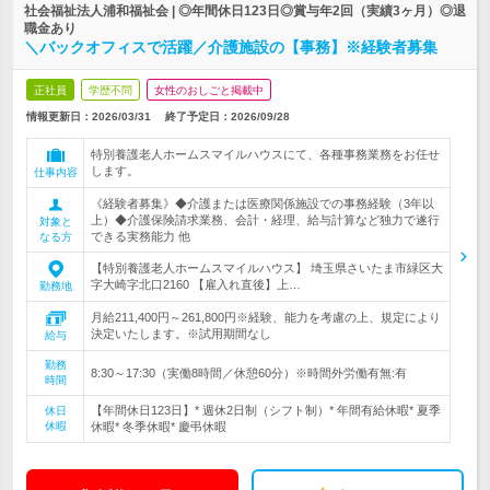
社会福祉法人浦和福祉会 | ◎年間休日123日◎賞与年2回（実績3ヶ月）◎退
職金あり
＼バックオフィスで活躍／介護施設の【事務】※経験者募集
正社員
学歴不問
女性のおしごと掲載中
情報更新日：2026/03/31
終了予定日：
2026/09/28
特別養護老人ホームスマイルハウスにて、各種事務業務をお任せ
します。
仕事内容
《経験者募集》◆介護または医療関係施設での事務経験（3年以
上）◆介護保険請求業務、会計・経理、給与計算など独力で遂行
対象と
できる実務能力 他
なる方
【特別養護老人ホームスマイルハウス】 埼玉県さいたま市緑区大
字大崎字北口2160 【雇入れ直後】上…
勤務地
月給211,400円～261,800円※経験、能力を考慮の上、規定により
決定いたします。※試用期間なし
給与
勤務
8:30～17:30（実働8時間／休憩60分）※時間外労働有無:有
時間
【年間休日123日】* 週休2日制（シフト制）* 年間有給休暇* 夏季
休日
休暇
休暇* 冬季休暇* 慶弔休暇