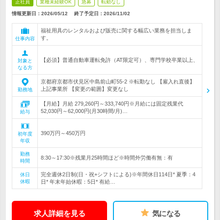
正社員
業種未経験OK
急募
転勤なし
情報更新日：2026/05/12
終了予定日：
2026/11/02
福祉用具のレンタルおよび販売に関する幅広い業務を担当しま
す。
仕事内容
【必須】普通自動車運転免許（AT限定可）、専門学校卒業以上、
対象と
なる方
京都府京都市伏見区中島前山町55-2 ※転勤なし 【雇入れ直後】
上記事業所 【変更の範囲】変更なし
勤務地
【月給】月給 279,260円～333,740円※月給には固定残業代
52,030円～62,000円(月30時間/月)…
給与
390万円～450万円
初年度
年収
勤務
8:30～17:30※残業月25時間ほど※時間外労働有無：有
時間
完全週休2日制(日・祝+シフトによる)※年間休日114日* 夏季：4
休日
休暇
日* 年末年始休暇：5日* 有給…
求人詳細を見る
気になる