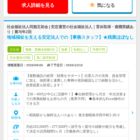
求人詳細を見る
気になる
社会福祉法人同胞互助会 | 安定運営の社会福祉法人｜育休取得・復職実績あ
り｜賞与年2回
地域福祉を支える安定法人での【事務スタッフ】★残業ほぼなし
正社員
職種・業種未経験OK
急募
転勤なし
学歴不問
完全週休2日制
第二新卒歓迎
情報更新日：2026/06/26
終了予定日：
2026/12/10
【複数施設の経理・財務をサポート】伝票入力や決算、資金管理
に加え、他部署と連携した事務や巡回確認など◎経験を活かし、
仕事内容
改善提案も歓迎します！
【30～40代が中心に活躍中！】◆出納管理から月次・年次決算ま
での実務経験をお持ちの方（業界不問） ◆基本的なExcel操作が
対象と
できる方
なる方
＜昭島駅から無料法人バスあり＞ 東京都昭島市田中町2-25-3
勤務地
月給215,000円～277,500円＋諸手当＋賞与※経験や能力を考慮し
て決定※試用期間3ヶ月（労働条件に変更なし）
給与