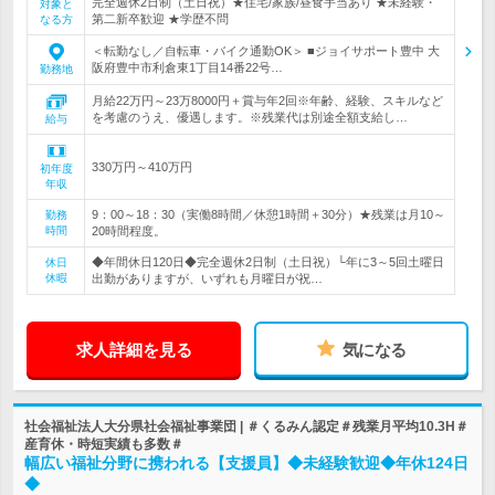
完全週休2日制（土日祝）★住宅/家族/昼食手当あり ★未経験・
対象と
第二新卒歓迎 ★学歴不問
なる方
＜転勤なし／自転車・バイク通勤OK＞ ■ジョイサポート豊中 大
阪府豊中市利倉東1丁目14番22号…
勤務地
月給22万円～23万8000円＋賞与年2回※年齢、経験、スキルなど
を考慮のうえ、優遇します。※残業代は別途全額支給し…
給与
330万円～410万円
初年度
年収
9：00～18：30（実働8時間／休憩1時間＋30分）★残業は月10～
勤務
時間
20時間程度。
◆年間休日120日◆完全週休2日制（土日祝）└年に3～5回土曜日
休日
休暇
出勤がありますが、いずれも月曜日が祝…
求人詳細を見る
気になる
社会福祉法人大分県社会福祉事業団 | ＃くるみん認定＃残業月平均10.3H＃
産育休・時短実績も多数＃
幅広い福祉分野に携われる【支援員】◆未経験歓迎◆年休124日
◆