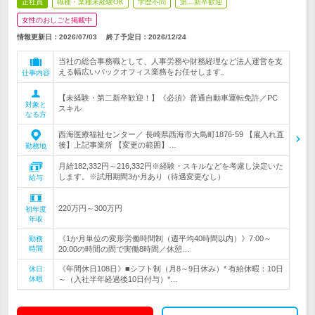
正社員
職種・業種未経験OK
学歴不問
第二新卒歓迎
女性のおしごと掲載中
情報更新日：2026/07/03
終了予定日：
2026/12/24
当社の総合事務職として、人事労務や財務経理など法人運営を支
える幅広いバックオフィス業務をお任せします。
仕事内容
【未経験・第二新卒歓迎！】《必須》普通自動車運転免許／PC
対象と
スキル
なる方
西海医療福祉センター／ 長崎県西海市大島町1876-59 【雇入れ直
後】上記事業所 【変更の範囲】…
勤務地
月給182,332円～216,332円※経験・スキルなどを考慮し決定いた
します。※試用期間3か月あり（待遇変更なし）
給与
220万円～300万円
初年度
年収
《1か月単位の変形労働時間制（週平均40時間以内）》7:00～
勤務
時間
20:00の時間の間で実働8時間／休憩…
《年間休日108日》■シフト制（月8～9日休み）* 有給休暇：10日
休日
休暇
～（入社半年経過後10日付与）*…