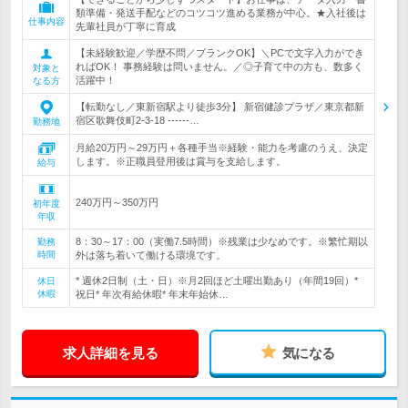
類準備・発送手配などのコツコツ進める業務が中心。★入社後は
仕事内容
先輩社員が丁寧に育成
【未経験歓迎／学歴不問／ブランクOK】＼PCで文字入力ができ
ればOK！ 事務経験は問いません。／◎子育て中の方も、数多く
対象と
活躍中！
なる方
【転勤なし／東新宿駅より徒歩3分】 新宿健診プラザ／東京都新
宿区歌舞伎町2-3-18 ------…
勤務地
月給20万円～29万円＋各種手当※経験・能力を考慮のうえ、決定
します。※正職員登用後は賞与を支給します。
給与
240万円～350万円
初年度
年収
8：30～17：00（実働7.5時間）※残業は少なめです。※繁忙期以
勤務
時間
外は落ち着いて働ける環境です。
* 週休2日制（土・日）※月2回ほど土曜出勤あり（年間19回）*
休日
休暇
祝日* 年次有給休暇* 年末年始休…
求人詳細を見る
気になる