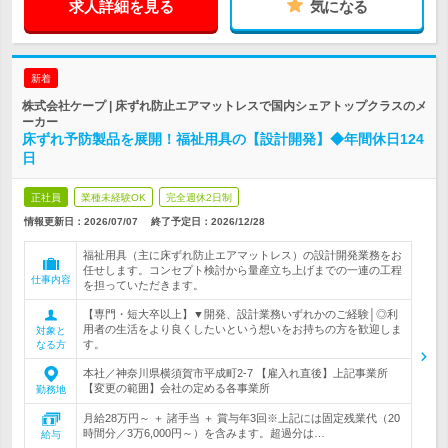
求人詳細を見る
気になる
新着
株式会社ケープ | 床ずれ防止エアマットレスで国内シェアトップクラスのメ
ーカー
床ずれ予防製品を展開！福祉用具の【設計開発】◆年間休日124
日
正社員
業種未経験OK
完全週休2日制
情報更新日：2026/07/07
終了予定日：
2026/12/28
福祉用具（主に床ずれ防止エアマットレス）の設計開発業務をお
任せします。コンセプト検討から量産立ち上げまでの一連の工程
仕事内容
を担っていただきます。
【専門・短大卒以上】▼開発、設計業務いずれかのご経験│◎利
用者の生活をより良くしたいという想いをお持ちの方を歓迎しま
対象と
す。
なる方
本社／神奈川県横須賀市平成町2-7 【雇入れ直後】上記事業所
【変更の範囲】会社の定める各事業所
勤務地
月給28万円～ ＋ 諸手当 ＋ 賞与年3回※上記には固定残業代（20
時間分／3万6,000円～）を含みます。超過分は…
給与