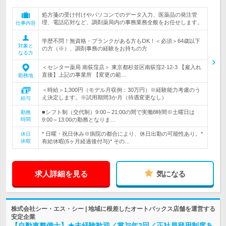
処方箋の受け付けやパソコンでのデータ入力、医薬品の発注管
理、電話応対など、調剤薬局内の事務業務全般をお任せします。
仕事内容
学歴不問！無資格・ブランクがある方もOK！＜必須＞64歳以下
対象と
の方（※）、調剤事務の経験をお持ちの方
なる方
＜センター薬局 南荻窪店＞ 東京都杉並区南荻窪2-12-3 【雇入れ
直後】上記の事業所 【変更の範…
勤務地
＜時給＞1,300円（モデル月収例：30万円）※経験能力考慮のう
え決定します。※試用期間3か月（待遇変更なし）
給与
■シフト制（交代制）9:00～21:00の間で実働8時間※土曜日は
勤務
時間
9:00～13:00の勤務となりま…
* 日曜・祝日休み※病院の都合により、休日出勤の可能性あり。*
休日
休暇
有給休暇(6ヶ月経過後付与)* その…
求人詳細を見る
気になる
株式会社シー・エス・シー | 地域に根差したオートバックス店舗を運営する
安定企業
【自動車整備士】★未経験歓迎／賞与年2回／正社員登用制度あ