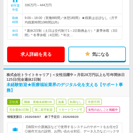
336万円～444万円
初年度
年収
9:00～18:00（実働8時間／休憩1時間）★残業はほぼなし（月平
勤務
時間
均残業時間10時間以内）
* 週休2日制（土日は交代制で1～2日勤務あり）* 夏季休暇（3日
休日
休暇
間）* 冬季休暇（4日間）* 年次…
求人詳細を見る
気になる
株式会社トライトキャリア | ＜女性活躍中＞月収28万円以上も可/年間休日
125日/完全週休2日制
未経験歓迎★医療福祉業界のデジタル化を支える【サポート事
務】
正社員
職種・業種未経験OK
急募
転勤なし
学歴不問
完全週休2日制
第二新卒歓迎
リモートワーク可
女性のおしごと掲載中
情報更新日：2026/08/07
終了予定日：
2026/08/20
【病院や介護施設などで使用するシステムのサポートをお任せ】
◎操作方法の説明、お問い合わせ対応、データ入力などバックサ