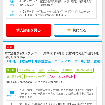
8：45～17：45（所定労働時間8時間／休憩1時間）時間外労働：
勤務
時間
有# ※残業月10～20時間程度（…
# 【年間休日120日以上＋有給最低5日⇒年間125日以上がお休
休日
休暇
み！】★夏・冬長期休暇取得可能★週休…
求人詳細を見る
気になる
新着
株式会社ジャストファイン | 〈年間休日120日〉設立5年で売上75億円を達
成した成長企業
〈梅田〉【総合職】◆派遣営業・コーディネーター◆介護・福祉
正社員
業種未経験OK
急募
転勤なし
学歴不問
完全週休2日制
第二新卒歓迎
リモートワーク可
女性のおしごと掲載中
情報更新日：2026/08/04
終了予定日：
2027/01/25
介護・福祉・医療施設で働く方向けの人材派遣部門にて、営業と
コーディネーター業務を一貫して担当し、企業と求職者の両方を
仕事内容
支援します。
第二新卒・経験者歓迎！＜必須＞■学歴不問■人材業界またはオフ