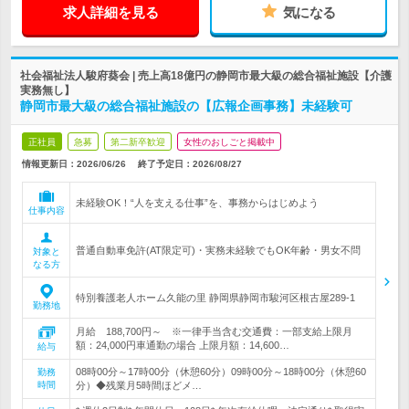
求人詳細を見る
気になる
社会福祉法人駿府葵会 | 売上高18億円の静岡市最大級の総合福祉施設【介護
実務無し】
静岡市最大級の総合福祉施設の【広報企画事務】未経験可
正社員
急募
第二新卒歓迎
女性のおしごと掲載中
情報更新日：2026/06/26
終了予定日：
2026/08/27
未経験OK！“人を支える仕事”を、事務からはじめよう
仕事内容
普通自動車免許(AT限定可)・実務未経験でもOK年齢・男女不問
対象と
なる方
特別養護老人ホーム久能の里 静岡県静岡市駿河区根古屋289-1
勤務地
月給 188,700円～ ※一律手当含む交通費：一部支給上限月
額：24,000円車通勤の場合 上限月額：14,600…
給与
08時00分～17時00分（休憩60分）09時00分～18時00分（休憩60
勤務
時間
分）◆残業月5時間ほどメ…