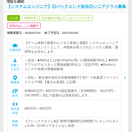
増益を継続
【システムエンジニア】◎バックエンド担当◎シニアクラス募集
正社員
学歴不問
完全週休2日制
リモートワーク可
女性のおしごと掲載中
情報更新日：2026/07/14
終了予定日：
2027/01/04
【チーム体制で顧客のビジネス革新に貢献】システムエンジニア
（バックエンド）として、AI技術を取り入れたシステム開発・運
仕事内容
用等をお任せします。
＜必須＞■AWSまたは他のPaaSを用いた開発経験3年以上 ■WEB
アプリのフルスタック開発経験3年以上（言語不問）■Dockerと
対象と
コンテナ技術の実務経験他
なる方
＜本社＞ 東京都中央区日本橋馬喰町2丁目3－3 秋葉原ファースト
スクエア9階 【雇入れ直後】上記事…
勤務地
年俸600万円～850万円※固定残業代（月30時間分、93,672円～
134,300円）含む※超過分は別途支給します…
給与
600万円～850万円
初年度
年収
【フレックスタイム制】標準労働時間1日8時間フレキシブルタイ
勤務
時間
ム5:00～22:00コアタイムなし休憩…