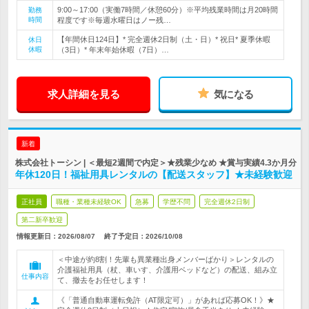
9:00～17:00（実働7時間／休憩60分）※平均残業時間は月20時間
勤務
時間
程度です※毎週水曜日はノー残…
【年間休日124日】* 完全週休2日制（土・日）* 祝日* 夏季休暇
休日
休暇
（3日）* 年末年始休暇（7日）…
求人詳細を見る
気になる
新着
株式会社トーシン | ＜最短2週間で内定＞★残業少なめ ★賞与実績4.3か月分
年休120日！福祉用具レンタルの【配送スタッフ】★未経験歓迎
正社員
職種・業種未経験OK
急募
学歴不問
完全週休2日制
第二新卒歓迎
情報更新日：2026/08/07
終了予定日：
2026/10/08
＜中途が約8割！先輩も異業種出身メンバーばかり＞レンタルの
介護福祉用具（杖、車いす、介護用ベッドなど）の配送、組み立
仕事内容
て、撤去をお任せします！
《「普通自動車運転免許（AT限定可）」があれば応募OK！》★