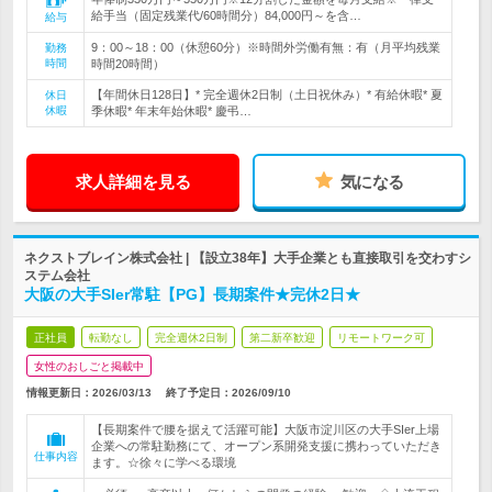
給手当（固定残業代/60時間分）84,000円～を含…
給与
9：00～18：00（休憩60分）※時間外労働有無：有（月平均残業
勤務
時間
時間20時間）
【年間休日128日】* 完全週休2日制（土日祝休み）* 有給休暇* 夏
休日
休暇
季休暇* 年末年始休暇* 慶弔…
求人詳細を見る
気になる
ネクストブレイン株式会社 | 【設立38年】大手企業とも直接取引を交わすシ
ステム会社
大阪の大手SIer常駐【PG】長期案件★完休2日★
正社員
転勤なし
完全週休2日制
第二新卒歓迎
リモートワーク可
女性のおしごと掲載中
情報更新日：2026/03/13
終了予定日：
2026/09/10
【長期案件で腰を据えて活躍可能】大阪市淀川区の大手SIer上場
企業への常駐勤務にて、オープン系開発支援に携わっていただき
仕事内容
ます。☆徐々に学べる環境