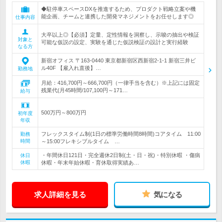
◆駐停車スペースDXを推進するため、プロダクト戦略立案や機
能企画、チームと連携した開発マネジメントをお任せします◎
仕事内容
大卒以上◎【必須】定量、定性情報を洞察し、示唆の抽出や検証
対象と
可能な仮説の設定、実験を通じた仮説検証の設計と実行経験
なる方
新宿オフィス 〒163-0440 東京都新宿区西新宿2-1-1 新宿三井ビ
ル40F 【雇入れ直後】…
勤務地
月給：416,700円～666,700円（一律手当を含む）※上記には固定
残業代(月45時間/107,100円～171…
給与
500万円～800万円
初年度
年収
フレックスタイム制(1日の標準労働時間8時間)コアタイム 11:00
勤務
時間
～15:00フレキシブルタイム …
・年間休日121日・完全週休2日制(土・日・祝)・特別休暇 ・傷病
休日
休暇
休暇・年末年始休暇・育休取得実績あ…
求人詳細を見る
気になる