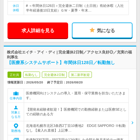
# ＜年間休日126日＞完全週休二日制（土日祝）有給休暇（入社
休日
休暇
半年経過後10日支給）ＧＷ・夏季・年末…
求人詳細を見る
気になる
株式会社エイチ・アイ・ディ | 完全週休2日制／アクセス良好◎／充実の福
利厚生
【医療系システムサポート】年間休日128日／転勤無し
正社員
転勤なし
完全週休2日制
第二新卒歓迎
情報更新日：2026/05/20
終了予定日：
2026/08/20
医療機関向けシステムの導入・運用・保守業務を担当いただきま
す。
仕事内容
【開発未経験者歓迎！】医療機関での勤務経験または医療SEとし
対象と
ての経験のある方
なる方
北海道札幌市北区3条西2丁目10番地2 EDGE SAPPORO ※転勤
なし 【雇入れ直後】上記事…
勤務地
年俸制330万円～550万円※12分割した金額を毎月支給※一律支