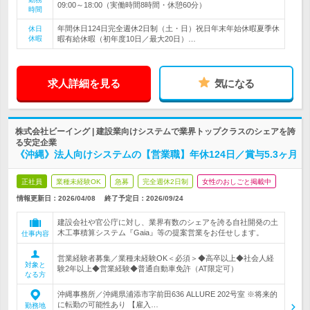
09:00～18:00（実働時間8時間・休憩60分）
時間
年間休日124日完全週休2日制（土・日）祝日年末年始休暇夏季休
休日
休暇
暇有給休暇（初年度10日／最大20日）…
求人詳細を見る
気になる
株式会社ビーイング | 建設業向けシステムで業界トップクラスのシェアを誇
る安定企業
《沖縄》法人向けシステムの【営業職】年休124日／賞与5.3ヶ月
正社員
業種未経験OK
急募
完全週休2日制
女性のおしごと掲載中
情報更新日：2026/04/08
終了予定日：
2026/09/24
建設会社や官公庁に対し、業界有数のシェアを誇る自社開発の土
木工事積算システム『Gaia』等の提案営業をお任せします。
仕事内容
営業経験者募集／業種未経験OK＜必須＞◆高卒以上◆社会人経
対象と
験2年以上◆営業経験◆普通自動車免許（AT限定可）
なる方
沖縄事務所／沖縄県浦添市字前田636 ALLURE 202号室 ※将来的
に転勤の可能性あり 【雇入…
勤務地