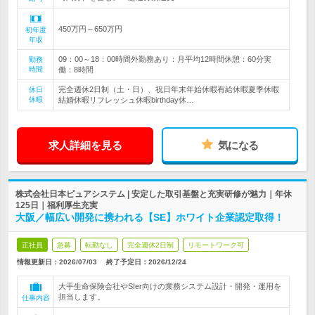
450万円～650万円
初年度
年収
09：00～18：00時間外勤務あり：月平均12時間休憩：60分実
勤務
時間
働：8時間
完全週休2日制（土・日）、祝日年末年始休暇有給休暇夏季休暇
休日
休暇
結婚休暇リフレッシュ休暇birthday休…
求人詳細を見る
気になる
株式会社日本ピュアシステム | 安定した取引基盤と充実研修が魅力｜年休
125日｜福利厚生充実
大阪／幅広い開発に携われる【SE】ホワイト企業認定取得！
正社員
急募
転勤なし
完全週休2日制
リモートワーク可
情報更新日：2026/07/03
終了予定日：
2026/12/24
大手生命保険会社やSIer向けの業務システム設計・開発・運用を
担当します。
仕事内容