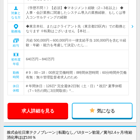
《学歴不問！》【必須】◆マネジメント経験（2～3名以上） ◆
人事・会計業務に関連したシステム導入の業務経験、もしくは導
対象と
入コンサルティングの経験
なる方
◆東京本社、またはクライアント先（東京都23区内）での勤務と
なります ※転勤はございません 【本社…
勤務地
月給 500,000円～600,000円※一律支給手当 100,000円を含む※経
験・年齢・能力を考慮して決定いたし…
給与
640万円～840万円
初年度
年収
# 9：00～18：00所定労働時間：8時間休憩時間：60分時間外労働
勤務
時間
有無：無※管理監督者求人のため
# 年間休日：126日* 完全週休2日制（土・日）* 祝日* 夏季休暇
休日
休暇
（7～9月の間に3日間取得）*…
求人詳細を見る
気になる
株式会社日東テクノブレーン | 転勤なし／UIターン歓迎／賞与2.4ヶ月/有給
消化率ほぼ100％