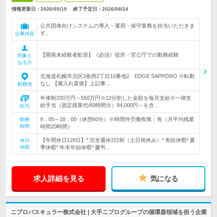
情報更新日：2026/05/19
終了予定日：
2026/08/24
公共団体向けシステムの導入・運用・保守業務を担当いただきま
す。
仕事内容
【開発未経験者歓迎】《必須》役所・官公庁での勤務経験
対象と
なる方
北海道札幌市北区3条西2丁目10番地2 EDGE SAPPORO ※転勤
なし 【雇入れ直後】上記事…
勤務地
年俸制330万円～550万円※12分割した金額を毎月支給※一律支
給手当（固定残業代/60時間分）84,000円～を含…
給与
9：00～18：00（休憩60分）※時間外労働有無：有（月平均残業
勤務
時間
時間20時間）
【年間休日128日】* 完全週休2日制（土日祝休み）* 有給休暇* 夏
休日
休暇
季休暇* 年末年始休暇* 慶弔…
求人詳細を見る
気になる
ニプロバスキュラー株式会社 | 大手ニプログループの循環器領域を担う企業