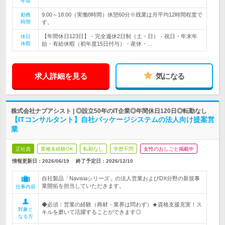
年収
9:00～18:00（実働8時間）休憩60分※残業は月平均12時間程度で
勤務
時間
す。
【年間休日123日】・完全週休2日制（土・日）・祝日・年末年
休日
休暇
始・有給休暇（初年度15日付与）・産休・…
求人詳細を見る
気になる
株式会社ナブアシスト | ◎設立50年のIT企業◎年間休日120日◎転勤なし
【ITコンサルタント】自社パッケージシステムの法人向け提案営
業
正社員
業種未経験OK
転勤なし
学歴不問
女性のおしごと掲載中
情報更新日：2026/06/19
終了予定日：
2026/12/10
自社製品「Navisiaシリーズ」の法人営業およびDX分野の新規事
業開拓を担当していただきます。
仕事内容
◆必須：営業の経験（商材・業界は問わず）★資格支援充実！ス
対象と
キルを磨いて活躍することができます◎
なる方