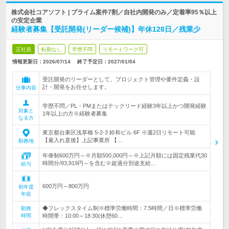
株式会社コアソフト | プライム案件7割／自社内開発のみ／定着率95％以上
の安定企業
経験者募集【受託開発(リーダー候補)】年休128日／残業少
正社員
転勤なし
学歴不問
リモートワーク可
情報更新日：2026/07/14
終了予定日：
2027/01/04
受託開発のリーダーとして、プロジェクト管理や要件定義・設
計・開発をお任せします。
仕事内容
学歴不問／PL・PMまたはテックリード経験3年以上かつ開発経験
対象と
1年以上の方※経験者募集
なる方
東京都台東区浅草橋 5-2-3 鈴和ビル 6F ※週2日リモート可能
【雇入れ直後】上記事業所 【…
勤務地
年俸制600万円～※月額500,000円～※上記月額には固定残業代30
時間分/93,919円～を含む※超過分別途支給…
給与
600万円～800万円
初年度
年収
◆フレックスタイム制※標準労働時間：7.5時間／日※標準労働
勤務
時間
時間帯：10:00～18:30(休憩60…