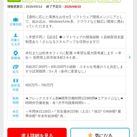
情報更新日：2026/05/14
終了予定日：
2026/08/10
【適性に応じた業務をお任せ】ソフトウェア開発エンジニアとし
て、組み込み、Windows/Unix系、クラウドなど幅広い開発に携わ
仕事内容
っていただきます。
＼学歴不問／【必須】◆ソフトウェアの開発経験 ☆資格取得支援
対象と
制度あり！さらなるスキルアップを目指せます◎
なる方
本社または松本オフィスに配属 ※希望を最大限考慮します ＜本
社＞ 長野県上田市材木町2-9-4 産…
勤務地
月給257,000円～400,000円※経験・スキルを考慮のうえ決定しま
す※試用期間：3ヶ月（条件に変更なし）
給与
450万円～700万円
初年度
年収
★フレックスタイム制■標準労働時間1日8時間■コアタイムなし■
勤務
時間
時間外労働有無：有└月平均残業時間0～…
＜年間休日126日＞* 完全週休2日制（土日）* 祝日* GW休暇* 夏
休日
休暇
季休暇* 年末年始休暇* 有…
求人詳細を見る
気になる