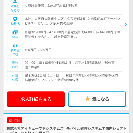
＼経験者優遇／Java言語経験者歓迎！
対象と
なる方
本社／大阪府大阪市中央区北久宝寺町3-5-12 御堂筋本町アーバン
ビル3Ｆ または、大阪府内の顧客…
勤務地
月給325,000円～473,000円※固定残業代44,000円～64,000円（20
時間分）を含む。 超過分別途支…
給与
450万円～650万円
初年度
年収
09：00～18：00時間外勤務あり：月平均12時間休憩：60分実
勤務
時間
働：8時間
完全週休2日制（土・日）、祝日年末年始休暇有給休暇夏季休暇
休日
休暇
結婚休暇リフレッシュ休暇birthday休…
求人詳細を見る
気になる
残り2日
株式会社アイキューブドシステムズ | モバイル管理システムで国内シェアト