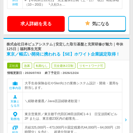
# 【年間休日123日】* 完全週休2日制（土・日）* 祝日* 有給休暇
休日
休暇
（10～20日） └入社3ヵ…
求人詳細を見る
気になる
株式会社日本ピュアシステム | 安定した取引基盤と充実研修が魅力｜年休
125日｜福利厚生充実
東京／幅広い開発に携われる【SE】ホワイト企業認定取得！
正社員
急募
転勤なし
完全週休2日制
リモートワーク可
情報更新日：2026/07/03
終了予定日：
2026/12/24
大手生命保険会社やSIer向けの業務システム設計・開発・運用を
担当します。
仕事内容
＼経験者優遇／Java言語経験者歓迎！
対象と
なる方
東京営業所／東京都千代田区神田須田町1-4-1 日宝須田町ビル
2F または、東京都23区内の顧客先…
勤務地
月給325,000円～473,000円※固定残業代44,000円～64,000円（20
時間分）を含む。 超過分別途支…
給与