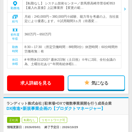
【転勤なし】 システム技術センター／群馬県高崎市菅谷町853
【雇入れ直後】上記事業所 【変更の範…
勤務地
月給：240,000円～380,000円※経験、能力等を考慮の上、当社規
定により優遇します。※試用期間3ヵ月（待遇変…
給与
360万円～650万円
初年度
年収
8:30～17:30 （所定労働時間：8時間0分）休憩時間：60分時間外
勤務
時間
労働有無：有
# 年間休日120日* 週休2日制（土日祝）※年に2回、全社会議の
休日
休暇
為、土曜出社あり* 年間有給休暇1…
求人詳細を見る
気になる
ランディット株式会社 | 駐車場×DXで複数事業展開を行う成長企業
DX推進×新規事業企画の【プロダクトマネージャー】
正社員
転勤なし
リモートワーク可
情報更新日：2026/05/01
終了予定日：
2026/10/29