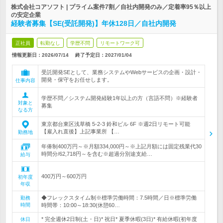
株式会社コアソフト | プライム案件7割／自社内開発のみ／定着率95％以上
の安定企業
経験者募集【SE(受託開発)】年休128日／自社内開発
正社員
転勤なし
学歴不問
リモートワーク可
情報更新日：2026/07/14
終了予定日：
2027/01/04
受託開発SEとして、業務システムやWebサービスの企画・設計・
開発・保守をお任せします。
仕事内容
学歴不問／システム開発経験1年以上の方（言語不問）※経験者
対象と
募集
なる方
東京都台東区浅草橋 5-2-3 鈴和ビル 6F ※週2日リモート可能
【雇入れ直後】上記事業所 【…
勤務地
年俸制400万円～※月額334,000円～※上記月額には固定残業代30
時間分/62,718円～を含む※超過分別途支給…
給与
400万円～600万円
初年度
年収
◆フレックスタイム制※標準労働時間：7.5時間／日※標準労働
勤務
時間
時間帯：10:00～18:30(休憩60…
* 完全週休2日制(土・日)* 祝日* 夏季休暇(3日)* 有給休暇(初年度
休日