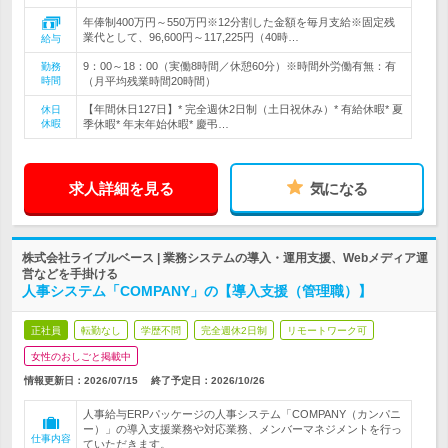
年俸制400万円～550万円※12分割した金額を毎月支給※固定残
業代として、96,600円～117,225円（40時…
給与
9：00～18：00（実働8時間／休憩60分）※時間外労働有無：有
勤務
時間
（月平均残業時間20時間）
【年間休日127日】* 完全週休2日制（土日祝休み）* 有給休暇* 夏
休日
休暇
季休暇* 年末年始休暇* 慶弔…
求人詳細を見る
気になる
株式会社ライブルベース | 業務システムの導入・運用支援、Webメディア運
営などを手掛ける
人事システム「COMPANY」の【導入支援（管理職）】
正社員
転勤なし
学歴不問
完全週休2日制
リモートワーク可
女性のおしごと掲載中
情報更新日：2026/07/15
終了予定日：
2026/10/26
人事給与ERPパッケージの人事システム「COMPANY（カンパニ
ー）」の導入支援業務や対応業務、メンバーマネジメントを行っ
仕事内容
ていただきます。