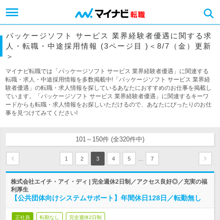
パッケージソフト サービス 業界経験者優遇に関する求
人・転職・中途採用情報 (3ページ目 )＜8/7（金）更新
＞
マイナビ転職では「パッケージソフト サービス 業界経験者優遇」に関連する
転職・求人・中途採用情報を多数掲載中!「パッケージソフト サービス 業界経
験者優遇」の転職・求人情報を探しているあなたにおすすめのお仕事を掲載し
ています。「パッケージソフト サービス 業界経験者優遇」に関連するキーワ
ードからも転職・求人情報をお探しいただけるので、あなたにぴったりのお仕
事を見つけてみてください!
101～150件 (全320件中)
…
1
2
3
4
5
7
株式会社エイチ・アイ・ディ | 完全週休2日制／アクセス良好◎／充実の福
利厚生
【公共団体向けシステムサポート】年間休日128日／転勤無し
正社員
転勤なし
完全週休2日制