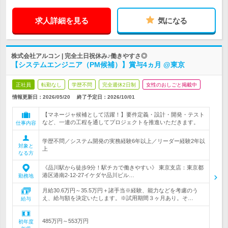
求人詳細を見る
気になる
株式会社アルコン | 完全土日祝休み♪働きやすさ◎
【システムエンジニア（PM候補）】賞与4ヵ月 @東京
正社員
転勤なし
学歴不問
完全週休2日制
女性のおしごと掲載中
情報更新日：2026/05/20
終了予定日：
2026/10/01
【マネージャ候補として活躍！】要件定義・設計・開発・テスト
など、一連の工程を通してプロジェクトを推進いただきます。
仕事内容
学歴不問／システム開発の実務経験6年以上／リーダー経験2年以
対象と
上
なる方
《品川駅から徒歩9分！駅チカで働きやすい》 東京支店：東京都
港区港南2-12-27イケダヤ品川ビル…
勤務地
月給30.6万円～35.5万円＋諸手当※経験、能力などを考慮のう
え、給与額を決定いたします。※試用期間３ヶ月あり。そ…
給与
485万円～553万円
初年度