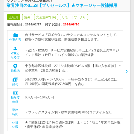
ップクラスを誇る上場企業！
業界注目のSaaS【プリセールス】★マネージャー候補採用
正社員
急募
完全週休2日制
リモートワーク可
情報更新日：2026/02/17
終了予定日：
2026/08/10
自社サービス「CLOMO」のテクニカルコンサルタントとして、
顧客への技術支援や提案、開発連携を担当します。
仕事内容
＜必須＞B2BのITサービス実務経験5年以上／2,3名以上のマネジ
対象と
メント経験＜歓迎＞モバイル領域での業務経験
なる方
東京都港区浜松町1-27-16 浜松町DSビル 9階 【雇い入れ直後】上
記事業所 【変更の範囲】会…
勤務地
月給393,800円～677,000円（一律手当を含む）※上記月給には、
月10時間の固定残業代27,300円～を含む…
給与
607万円～1042万円
初年度
年収
勤務
＜フレックスタイム制＞標準労働時間8時間コアタイムなし
時間
★年間休日124日* 完全週休2日制（土・日）* 祝日* 年末年始休暇
休日
休暇
* 慶弔休暇* 産前産後休暇*…