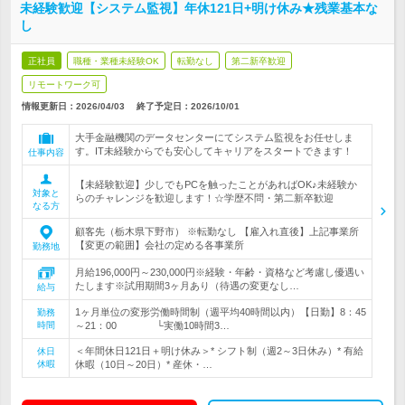
未経験歓迎【システム監視】年休121日+明け休み★残業基本な
し
正社員
職種・業種未経験OK
転勤なし
第二新卒歓迎
リモートワーク可
情報更新日：2026/04/03
終了予定日：
2026/10/01
大手金融機関のデータセンターにてシステム監視をお任せしま
す。IT未経験からでも安心してキャリアをスタートできます！
仕事内容
【未経験歓迎】少しでもPCを触ったことがあればOK♪未経験か
対象と
らのチャレンジを歓迎します！☆学歴不問・第二新卒歓迎
なる方
顧客先（栃木県下野市） ※転勤なし 【雇入れ直後】上記事業所
【変更の範囲】会社の定める各事業所
勤務地
月給196,000円～230,000円※経験・年齢・資格など考慮し優遇い
たします※試用期間3ヶ月あり（待遇の変更なし…
給与
1ヶ月単位の変形労働時間制（週平均40時間以内）【日勤】8：45
勤務
時間
～21：00 └実働10時間3…
＜年間休日121日＋明け休み＞* シフト制（週2～3日休み）* 有給
休日
休暇
休暇（10日～20日）* 産休・…