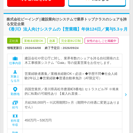
株式会社ビーイング | 建設業向けシステムで業界トップクラスのシェアを誇
る安定企業
《香川》法人向けシステムの【営業職】年休124日／賞与5.3ヶ月
正社員
業種未経験OK
急募
完全週休2日制
女性のおしごと掲載中
情報更新日：2026/04/08
終了予定日：
2026/09/24
建設会社や官公庁に対し、業界有数のシェアを誇る自社開発の土
木工事積算システム『Gaia』等の提案営業をお任せします。
仕事内容
営業経験者募集／業種未経験OK＜必須＞◆学歴不問◆社会人経
対象と
験2年以上◆営業経験◆普通自動車免許（AT限定可）
なる方
四国営業所／香川県高松市磨屋町8番地1 セトラスビル7F ※将来
的に転勤の可能性あり 【雇入れ直後…
勤務地
月給268,000円～※試用期間3ヶ月（期間中の待遇に変更はありま
せん）
給与
450万円～530万円
初年度
年収
勤務