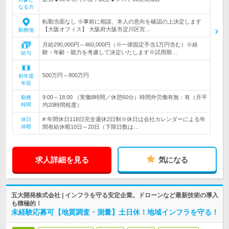
なる方
転勤当面なし ※事前に相談、本人の意向を確認の上決定します
【大阪オフィス】 大阪府大阪市淀川区宮…
勤務地
月給290,000円～460,000円（※一律固定手当1万円含む）※経
験・年齢・能力を考慮して決定いたします※試用期…
給与
500万円～800万円
初年度
年収
9:00～18:00 （実働8時間／休憩60分）時間外労働有無：有（月平
勤務
時間
均20時間程度）
# 年間休日118日完全週休2日制※休日は会社カレンダーによる年
休日
休暇
間有給休暇10日～20日（下限日数は…
求人詳細を見る
気になる
五大開発株式会社 | インフラを守る安定企業。ドローンなど最新技術の導入
も積極的！
未経験応募可【地質調査・測量】土日休！地域インフラを守る！