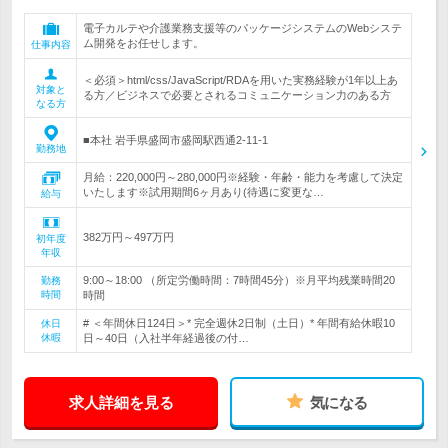
電子カルテや介護業務支援等のパッケージシステムのWebシステ
ム開発をお任せします。
仕事内容
＜必須＞html/css/JavaScript/RDAを用いた実務経験が1年以上あ
対象と
る方／ビジネスで必要とされるコミュニケーション力のある方
なる方
■本社 岩手県盛岡市盛岡駅西通2-11-1
勤務地
月給：220,000円～280,000円※経験・年齢・能力を考慮して決定
いたします※試用期間6ヶ月あり(待遇に変更な…
給与
382万円～497万円
初年度
年収
9:00～18:00 （所定労働時間：7時間45分）※月平均残業時間20
勤務
時間
時間
# ＜年間休日124日＞* 完全週休2日制（土日）* 年間有給休暇10
休日
休暇
日～40日（入社半年経過後の付…
求人詳細を見る
気になる