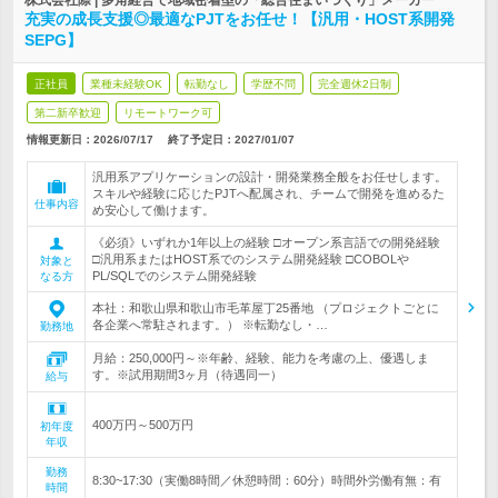
株式会社際 | 多角経営で地域密着型の「総合住まいづくり」メーカー
充実の成長支援◎最適なPJTをお任せ！【汎用・HOST系開発
SEPG】
正社員
業種未経験OK
転勤なし
学歴不問
完全週休2日制
第二新卒歓迎
リモートワーク可
情報更新日：2026/07/17
終了予定日：
2027/01/07
汎用系アプリケーションの設計・開発業務全般をお任せします。
スキルや経験に応じたPJTへ配属され、チームで開発を進めるた
仕事内容
め安心して働けます。
《必須》いずれか1年以上の経験 □オープン系言語での開発経験
□汎用系またはHOST系でのシステム開発経験 □COBOLや
対象と
PL/SQLでのシステム開発経験
なる方
本社：和歌山県和歌山市毛革屋丁25番地 （プロジェクトごとに
各企業へ常駐されます。） ※転勤なし・…
勤務地
月給：250,000円～※年齢、経験、能力を考慮の上、優遇しま
す。※試用期間3ヶ月（待遇同一）
給与
400万円～500万円
初年度
年収
勤務
8:30~17:30（実働8時間／休憩時間：60分）時間外労働有無：有
時間