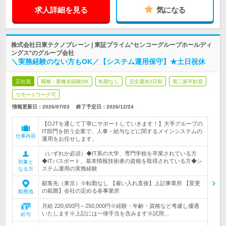
求人詳細を見る
気になる
株式会社日東テクノブレーン | 東証プライム*センコーグループホールディ
ングス*のグループ会社
＼実務経験のない方もOK／【システム運用保守】★土日祝休
正社員
職種・業種未経験OK
転勤なし
完全週休2日制
第二新卒歓迎
リモートワーク可
情報更新日：2026/07/03
終了予定日：
2026/12/24
【OJTを通して丁寧にサポートしていきます！】大手グループの
IT部門を担う企業で、人事・給与などに関するメインシステムの
仕事内容
運用をお任せします。
（いずれか必須）◆IT系の大学、専門学校を卒業されている方
◆ITパスポート、基本情報技術者の資格を取得されている方◆シ
対象と
ステム運用の実務経験
なる方
顧客先（東京）※転勤なし 【雇い入れ直後】上記事業所 【変更
の範囲】会社の定める各事業所
勤務地
月給 220,650円～250,000円※経験・年齢・資格など考慮し優遇
いたします※上記には一律手当を含みます※試用…
給与