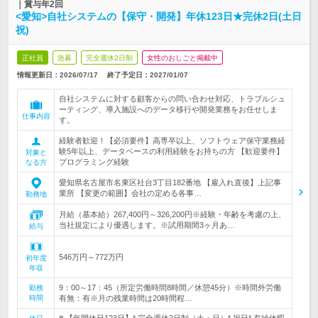
｜賞与年2回
<愛知>自社システムの【保守・開発】年休123日★完休2日(土日
祝)
正社員
急募
完全週休2日制
女性のおしごと掲載中
情報更新日：2026/07/17
終了予定日：
2027/01/07
自社システムに対する顧客からの問い合わせ対応、トラブルシュ
ーティング、導入施設へのデータ移行や開発業務をお任せしま
仕事内容
す。
経験者歓迎！【必須要件】高専卒以上、ソフトウェア保守業務経
験5年以上、データベースの利用経験をお持ちの方 【歓迎要件】
対象と
プログラミング経験
なる方
愛知県名古屋市名東区社台3丁目182番地 【雇入れ直後】上記事
業所 【変更の範囲】会社の定める各事…
勤務地
月給（基本給）267,400円～326,200円※経験・年齢を考慮の上、
当社規定により優遇します。※試用期間3ヶ月あ…
給与
546万円～772万円
初年度
年収
9：00～17：45（所定労働時間8時間／休憩45分）※時間外労働
勤務
時間
有無：有※月の残業時間は20時間程…