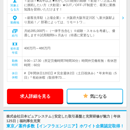
＜必須＞■高卒以上 ■何かしらの開発の経験 ＜歓迎＞◇上流工程
に挑戦したい方（大歓迎）★OJT／OFF-JT制度で、着実に業務
対象と
知識を習得いただけます！
なる方
＜顧客先常駐（上場企業）＞ 大阪府大阪市淀川区 ＼新大阪駅よ
り直結！／ 部署によっては、リモートワ…
勤務地
月給285,000円～（一律手当含む）※経験・スキルを考慮し、優
遇します※試用期間6ヶ月あり（待遇に変更なし）
給与
400万円～480万円
初年度
年収
9:00～17:30（所定労働時間7時間30分）時間外労働有無：有休憩
勤務
時間
時間：60分
# 【年間休日120日】# 完全週休2日（土日祝休み）* 年末年始（5
休日
休暇
日）* 有給休暇（取得率73.…
求人詳細を見る
気になる
株式会社日本ピュアシステム | 安定した取引基盤と充実研修が魅力｜年休
125日｜福利厚生充実
東京／案件多数【インフラエンジニア】ホワイト企業認定取得！