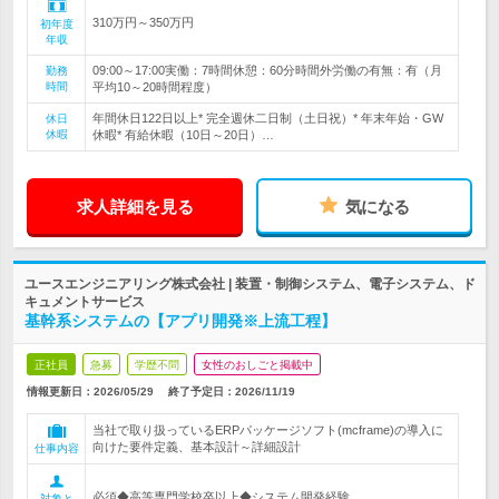
310万円～350万円
初年度
年収
09:00～17:00実働：7時間休憩：60分時間外労働の有無：有（月
勤務
時間
平均10～20時間程度）
年間休日122日以上* 完全週休二日制（土日祝）* 年末年始・GW
休日
休暇
休暇* 有給休暇（10日～20日）…
求人詳細を見る
気になる
ユースエンジニアリング株式会社 | 装置・制御システム、電子システム、ド
キュメントサービス
基幹系システムの【アプリ開発※上流工程】
正社員
急募
学歴不問
女性のおしごと掲載中
情報更新日：2026/05/29
終了予定日：
2026/11/19
当社で取り扱っているERPパッケージソフト(mcframe)の導入に
向けた要件定義、基本設計～詳細設計
仕事内容
必須◆高等専門学校卒以上◆システム開発経験
対象と