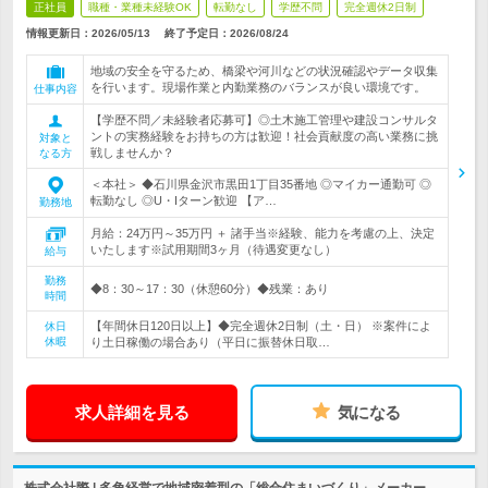
正社員
職種・業種未経験OK
転勤なし
学歴不問
完全週休2日制
情報更新日：2026/05/13
終了予定日：
2026/08/24
地域の安全を守るため、橋梁や河川などの状況確認やデータ収集
を行います。現場作業と内勤業務のバランスが良い環境です。
仕事内容
【学歴不問／未経験者応募可】◎土木施工管理や建設コンサルタ
ントの実務経験をお持ちの方は歓迎！社会貢献度の高い業務に挑
対象と
戦しませんか？
なる方
＜本社＞ ◆石川県金沢市黒田1丁目35番地 ◎マイカー通勤可 ◎
転勤なし ◎U・Iターン歓迎 【ア…
勤務地
月給：24万円～35万円 ＋ 諸手当※経験、能力を考慮の上、決定
いたします※試用期間3ヶ月（待遇変更なし）
給与
勤務
◆8：30～17：30（休憩60分）◆残業：あり
時間
【年間休日120日以上】◆完全週休2日制（土・日） ※案件によ
休日
休暇
り土日稼働の場合あり（平日に振替休日取…
求人詳細を見る
気になる