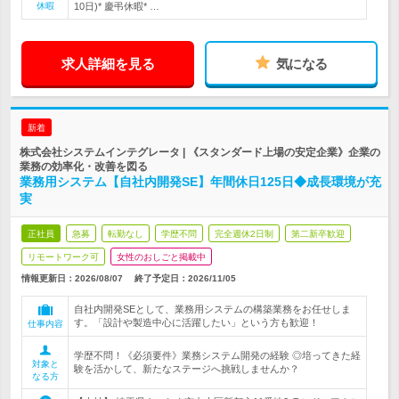
休暇
10日)* 慶弔休暇* …
求人詳細を見る
気になる
新着
株式会社システムインテグレータ | 《スタンダード上場の安定企業》企業の
業務の効率化・改善を図る
業務用システム【自社内開発SE】年間休日125日◆成長環境が充
実
正社員
急募
転勤なし
学歴不問
完全週休2日制
第二新卒歓迎
リモートワーク可
女性のおしごと掲載中
情報更新日：2026/08/07
終了予定日：
2026/11/05
自社内開発SEとして、業務用システムの構築業務をお任せしま
す。「設計や製造中心に活躍したい」という方も歓迎！
仕事内容
学歴不問！《必須要件》業務システム開発の経験 ◎培ってきた経
対象と
験を活かして、新たなステージへ挑戦しませんか？
なる方