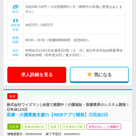
月給268,720円～※試用期間3ヶ月（期間中の待遇に変更はありま
せん）
給与
450万円～530万円
初年度
年収
勤務
09:00～18:00（実働時間8時間・休憩60分）
時間
年間休日124日完全週休2日制（土・日）祝日年末年始休暇夏季休
休日
休暇
暇有給休暇（初年度10日／最大20日）…
求人詳細を見る
気になる
新着
株式会社ワイズマン | 全国で展開中！介護福祉・医療業界のシステム開発！
◎年休124日
医療・介護業務支援の【WEBアプリ開発】◎完休2日
正社員
業種未経験OK
急募
完全週休2日制
女性のおしごと掲載中
情報更新日：2026/03/20
終了予定日：
2026/09/17