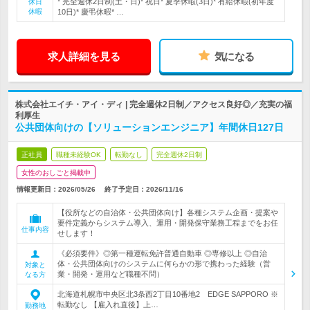
* 完全週休2日制(土・日)* 祝日* 夏季休暇(3日)* 有給休暇(初年度
休日
休暇
10日)* 慶弔休暇* …
求人詳細を見る
気になる
株式会社エイチ・アイ・ディ | 完全週休2日制／アクセス良好◎／充実の福
利厚生
公共団体向けの【ソリューションエンジニア】年間休日127日
正社員
職種未経験OK
転勤なし
完全週休2日制
女性のおしごと掲載中
情報更新日：2026/05/26
終了予定日：
2026/11/16
【役所などの自治体・公共団体向け】各種システム企画・提案や
要件定義からシステム導入、運用・開発保守業務工程までをお任
仕事内容
せします！
《必須要件》◎第一種運転免許普通自動車 ◎専修以上 ◎自治
体・公共団体向けのシステムに何らかの形で携わった経験（営
対象と
業・開発・運用など職種不問）
なる方
北海道札幌市中央区北3条西2丁目10番地2 EDGE SAPPORO ※
転勤なし 【雇入れ直後】上…
勤務地