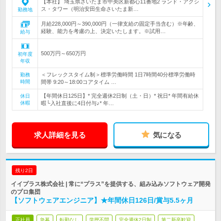
【本社】 埼玉県さいたま市中央区新都心11番地2 ランド・アクシ
ス・タワー（明治安田生命さいたま新…
勤務地
月給228,000円～390,000円（一律支給の固定手当含む）※年齢、
経験、能力を考慮の上、決定いたします。※試用…
給与
500万円～650万円
初年度
年収
＜フレックスタイム制＞標準労働時間 1日7時間40分標準労働時
勤務
時間
間帯 9:20～18:00コアタイム …
【年間休日125日】* 完全週休2日制（土・日）* 祝日* 年間有給休
休日
休暇
暇└入社直後に4日付与♪* 年…
求人詳細を見る
気になる
残り2日
イイプラス株式会社 | 常に“プラス”を提供する、組み込みソフトウェア開発
のプロ集団
【ソフトウェアエンジニア】★年間休日126日/賞与5.5ヶ月
正社員
急募
転勤なし
学歴不問
完全週休2日制
第二新卒歓迎