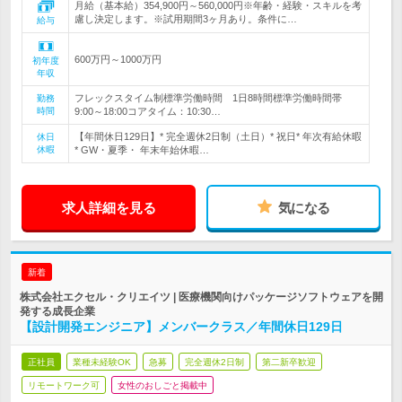
月給（基本給）354,900円～560,000円※年齢・経験・スキルを考
慮し決定します。※試用期間3ヶ月あり。条件に…
給与
600万円～1000万円
初年度
年収
フレックスタイム制標準労働時間 1日8時間標準労働時間帯
勤務
時間
9:00～18:00コアタイム：10:30…
【年間休日129日】* 完全週休2日制（土日）* 祝日* 年次有給休暇
休日
休暇
* GW・夏季・ 年末年始休暇…
求人詳細を見る
気になる
新着
株式会社エクセル・クリエイツ | 医療機関向けパッケージソフトウェアを開
発する成長企業
【設計開発エンジニア】メンバークラス／年間休日129日
正社員
業種未経験OK
急募
完全週休2日制
第二新卒歓迎
リモートワーク可
女性のおしごと掲載中