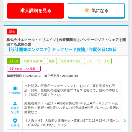
求人詳細を見る
気になる
新着
株式会社エクセル・クリエイツ | 医療機関向けパッケージソフトウェアを開
発する成長企業
【設計開発エンジニア】テックリード候補／年間休日129日
正社員
業種未経験OK
急募
完全週休2日制
リモートワーク可
女性のおしごと掲載中
情報更新日：2026/03/13
終了予定日：
2026/09/10
自社開発の医療用パッケージソフトにおいて、要件定義から設
計・開発、新技術の選定や開発プロセス改善まで、技術の中核と
仕事内容
して幅広く活躍ください。
経験者募集！＜必須＞■開発実務経験5年以上■アーキテクチャ設
計経験＜歓迎＞■医療システムの開発経験■開発プロセスの改善の
対象と
経験など
なる方
【大阪本社】 大阪府大阪市中央区南船場1丁目16番13号 堺筋ベス
トビル5階 ※転勤なし ※UIタ…
勤務地