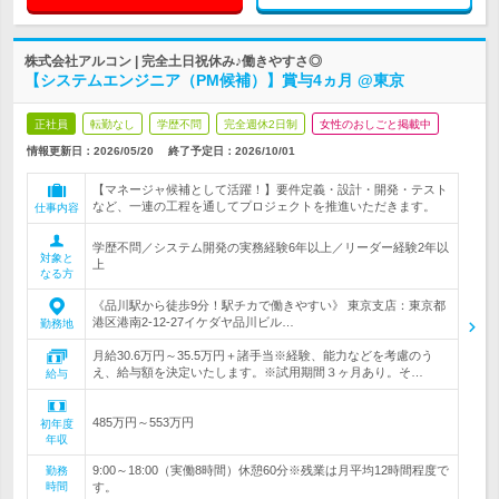
株式会社アルコン | 完全土日祝休み♪働きやすさ◎
【システムエンジニア（PM候補）】賞与4ヵ月 @東京
正社員
転勤なし
学歴不問
完全週休2日制
女性のおしごと掲載中
情報更新日：2026/05/20
終了予定日：
2026/10/01
【マネージャ候補として活躍！】要件定義・設計・開発・テスト
など、一連の工程を通してプロジェクトを推進いただきます。
仕事内容
学歴不問／システム開発の実務経験6年以上／リーダー経験2年以
対象と
上
なる方
《品川駅から徒歩9分！駅チカで働きやすい》 東京支店：東京都
港区港南2-12-27イケダヤ品川ビル…
勤務地
月給30.6万円～35.5万円＋諸手当※経験、能力などを考慮のう
え、給与額を決定いたします。※試用期間３ヶ月あり。そ…
給与
485万円～553万円
初年度
年収
9:00～18:00（実働8時間）休憩60分※残業は月平均12時間程度で
勤務
時間
す。