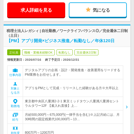
求人詳細を見る
気になる
税理士法人レガシィ | 自社勤務／ワークライフバランス◎／完全週休二日制
（土日）
【PM】アプリ開発×ビジネス推進／転勤なし／年休120日
正社員
職種・業種未経験OK
転勤なし
完全週休2日制
情報更新日：2026/07/16
終了予定日：
2026/12/31
デジタルアプリの企画・設計・開発推進・改善運用をリードする
PM業務をお任せします。
仕事内容
アプリをPMとして完成・リリースした経験がある方※大卒以上
対象と
なる方
東京都中央区八重洲2-2-1 東京ミッドタウン八重洲八重洲セント
ラルタワー12F 【雇入れ直後】上…
勤務地
月給500,000円～675,000円(一律手当を含む)※上記月給には、月
30時間の固定残業代100,000円～13…
給与
800万円～1200万円
初年度