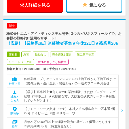
求人詳細を見る
気になる
新着
株式会社エム・アイ・ティシステム開発 | 3つのビジネスフィールドで、お
客様の戦略的IT活用をサポート！
《広島》【業務系SE】※経験者募集★年休121日★残業月20h
正社員
急募
転勤なし
完全週休2日制
第二新卒歓迎
リモートワーク可
女性のおしごと掲載中
情報更新日：2026/06/09
終了予定日：
2026/11/30
各種業務アプリケーションシステムの上流工程から下流工程まで
（要件定義・設計全般・製造工程）の一連のフローをお任せ！
仕事内容
【必須】高卒以上◆何らかのIT業務経験、またはプログラミング
経験（3年以上） ★意欲的な方、大歓迎◎次代のリーダーを目指
対象と
していただけます！
なる方
【リモートワーク実施中です】 本社／広島県広島市中区本通7番
29号 アイビービル8階 ※リモートワ…
勤務地
月給21万5,000円以上※経験や能力に基づいて優遇いたします。
※試用期間3ヶ月（待遇変更なし）
給与