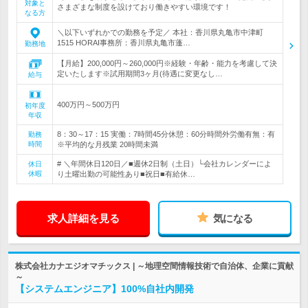
対象と
さまざまな制度を設けており働きやすい環境です！
なる方
＼以下いずれかでの勤務を予定／ 本社：香川県丸亀市中津町
1515 HORAI事務所：香川県丸亀市蓬…
勤務地
【月給】200,000円～260,000円※経験・年齢・能力を考慮して決
定いたします※試用期間3ヶ月(待遇に変更なし…
給与
400万円～500万円
初年度
年収
8：30～17：15 実働：7時間45分休憩：60分時間外労働有無：有
勤務
時間
※平均的な月残業 20時間未満
# ＼年間休日120日／■週休2日制（土日）└会社カレンダーによ
休日
休暇
り土曜出勤の可能性あり■祝日■有給休…
求人詳細を見る
気になる
株式会社カナエジオマチックス | ～地理空間情報技術で自治体、企業に貢献
～
【システムエンジニア】100%自社内開発