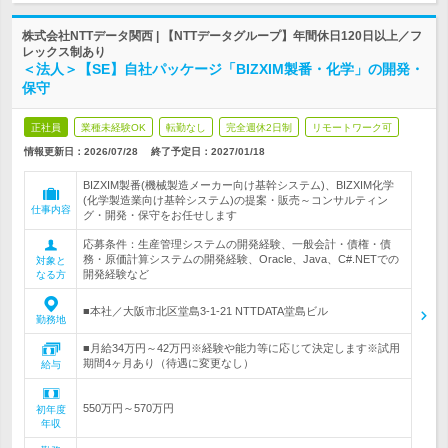
株式会社NTTデータ関西 | 【NTTデータグループ】年間休日120日以上／フ
レックス制あり
＜法人＞【SE】自社パッケージ「BIZXIM製番・化学」の開発・
保守
正社員
業種未経験OK
転勤なし
完全週休2日制
リモートワーク可
情報更新日：2026/07/28
終了予定日：
2027/01/18
BIZXIM製番(機械製造メーカー向け基幹システム)、BIZXIM化学
(化学製造業向け基幹システム)の提案・販売～コンサルティン
仕事内容
グ・開発・保守をお任せします
応募条件：生産管理システムの開発経験、一般会計・債権・債
務・原価計算システムの開発経験、Oracle、Java、C#.NETでの
対象と
開発経験など
なる方
■本社／大阪市北区堂島3-1-21 NTTDATA堂島ビル
勤務地
■月給34万円～42万円※経験や能力等に応じて決定します※試用
期間4ヶ月あり（待遇に変更なし）
給与
550万円～570万円
初年度
年収