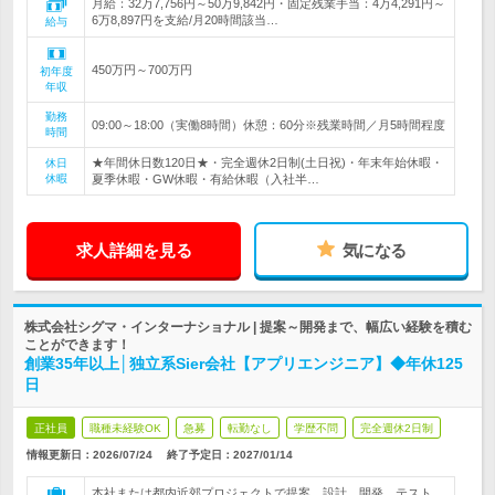
月給：32万7,756円～50万9,842円・固定残業手当：4万4,291円～
6万8,897円を支給/月20時間該当…
給与
450万円～700万円
初年度
年収
勤務
09:00～18:00（実働8時間）休憩：60分※残業時間／月5時間程度
時間
★年間休日数120日★・完全週休2日制(土日祝)・年末年始休暇・
休日
休暇
夏季休暇・GW休暇・有給休暇（入社半…
求人詳細を見る
気になる
株式会社シグマ・インターナショナル | 提案～開発まで、幅広い経験を積む
ことができます！
創業35年以上│独立系Sier会社【アプリエンジニア】◆年休125
日
正社員
職種未経験OK
急募
転勤なし
学歴不問
完全週休2日制
情報更新日：2026/07/24
終了予定日：
2027/01/14
本社または都内近郊プロジェクトで提案、設計、開発、テスト、