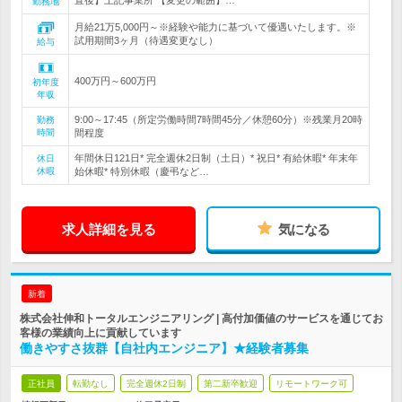
直後】上記事業所 【変更の範囲】…
勤務地
月給21万5,000円～※経験や能力に基づいて優遇いたします。※
試用期間3ヶ月（待遇変更なし）
給与
400万円～600万円
初年度
年収
9:00～17:45（所定労働時間7時間45分／休憩60分）※残業月20時
勤務
時間
間程度
年間休日121日* 完全週休2日制（土日）* 祝日* 有給休暇* 年末年
休日
休暇
始休暇* 特別休暇（慶弔など…
求人詳細を見る
気になる
新着
株式会社伸和トータルエンジニアリング | 高付加価値のサービスを通じてお
客様の業績向上に貢献しています
働きやすさ抜群【自社内エンジニア】★経験者募集
正社員
転勤なし
完全週休2日制
第二新卒歓迎
リモートワーク可