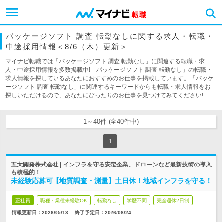
パッケージソフト 調査 転勤なしに関する求人・転職・
中途採用情報＜8/6（木）更新＞
マイナビ転職では「パッケージソフト 調査 転勤なし」に関連する転職・求
人・中途採用情報を多数掲載中!「パッケージソフト 調査 転勤なし」の転職・
求人情報を探しているあなたにおすすめのお仕事を掲載しています。「パッケ
ージソフト 調査 転勤なし」に関連するキーワードからも転職・求人情報をお
探しいただけるので、あなたにぴったりのお仕事を見つけてみてください!
1～40件 (全40件中)
1
五大開発株式会社 | インフラを守る安定企業。ドローンなど最新技術の導入
も積極的！
未経験応募可【地質調査・測量】土日休！地域インフラを守る！
正社員
職種・業種未経験OK
転勤なし
学歴不問
完全週休2日制
情報更新日：2026/05/13
終了予定日：
2026/08/24