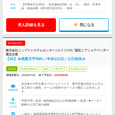
【年間休日123日】・完全週休2日制（土・日）・祝日・年末年
休日
休暇
始・有給休暇（初年度15日付与）・産休・…
求人詳細を見る
気になる
本日締め切り
株式会社ニップスシステムセンター | エイジスG／認定ニアショアベンダー
選定企業
【SE】★残業月平均8h／年休122日／土日祝休み
正社員
業種未経験OK
急募
学歴不問
完全週休2日制
情報更新日：2026/07/29
終了予定日：
2026/08/06
自治体や大手企業のプロジェクトにて、要件定義や設計などの上
流工程から開発、チームの技術サポートまで幅広くお任せしま
仕事内容
す。
学歴不問＜必須＞■詳細設計以上の実務経験 ＜歓迎＞■リーダー
対象と
経験や上流工程の経験
なる方
＜本社＞ 福岡県福岡市博多区住吉2-2-1 井門博多ビル イースト