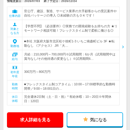
情報更新日：2026/07/03
終了予定日：
2026/12/24
官公庁、建設、製造、サービス業界の大手顧客からの受託案件や
自社パッケージの導入 ◎未経験の方もＯＫです！
仕事内容
【学歴不問】《必須要件》◎実務での開発経験をお持ちの方 ★リ
対象と
モートワーク相談可能！フレックスタイム制で柔軟に働ける◎
なる方
■本社 大阪府大阪市北区松ケ枝町1-3 いちご南森町ビル 3F ★転
勤なし 《アクセス》 JR「大…
勤務地
月給：210,000円～700,000円※試用期間：6か月（試用期間中は
賞与なし/その他待遇の変更なし）※試用期間6…
給与
300万円～800万円
初年度
年収
■フレックスタイム制コアタイム：10:00～17:00標準的な勤務時
勤務
時間
間帯／9:00～18:001日の…
完全週休2日制（土・日・祝）* 有給休暇：10～20日※年間休
休日
休暇
日：120日
求人詳細を見る
気になる