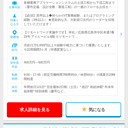
各種業務アプリケーションシステムの上流工程から下流工程まで
（要件定義・設計全般・製造工程）の一連のフローをお任せ！
仕事内容
【必須】高卒以上◆何らかのIT業務経験、またはプログラミング
経験（3年以上） ★意欲的な方、大歓迎◎次代のリーダーを目指
対象と
していただけます！
なる方
【リモートワーク実施中です】 本社／広島県広島市中区本通7番
29号 アイビービル8階 ※リモートワ…
勤務地
月給21万5,000円以上※経験や能力に基づいて優遇いたします。
※試用期間3ヶ月（待遇変更なし）
給与
400万円～600万円
初年度
年収
9:00～17:45（所定労働時間7時間45分／休憩60分）※残業月20時
勤務
時間
間程度
年間休日121日* 完全週休2日制（土日）* 祝日* 有給休暇* 年末年
休日
休暇
始休暇* 特別休暇（慶弔など…
求人詳細を見る
気になる