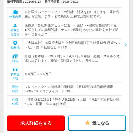
情報更新日：2026/03/13
終了予定日：
2026/09/10
自社医療パッケージソフトの設計・開発をお任せします。要件定
義から実装、テストまで幅広い工程で活躍可能です。
仕事内容
医療系・自社開発デビュー歓迎！＜必須＞■開発実務経験3年程
■PGとしての詳細設計～テストの経験│あなたの経験を当社で活
対象と
かしませんか？
なる方
【大阪本社】 大阪府大阪市中央区南船場1丁目16番13号 堺筋ベス
トビル5階 ※転勤なし ※UIタ…
勤務地
月給（基本給）238,000円～354,900円※年齢・経験・スキルを考
慮し決定します。※試用期間3ヶ月あり。条件に…
給与
400万円～600万円
初年度
年収
フレックスタイム制標準労働時間 1日8時間標準労働時間帯
勤務
時間
9:00～18:00コアタイム：10:30…
【年間休日129日】* 完全週休2日制（土日）* 祝日* 年次有給休暇
休日
休暇
* GW・夏季・ 年末年始休暇…
求人詳細を見る
気になる