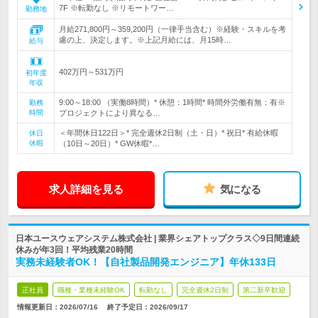
7F ※転勤なし ※リモートワー…
勤務地
月給271,800円～359,200円（一律手当含む）※経験・スキルを考
慮の上、決定します。※上記月給には、月15時…
給与
402万円～531万円
初年度
年収
9:00～18:00 （実働8時間）* 休憩：1時間* 時間外労働有無：有※
勤務
時間
プロジェクトにより異なる…
＜年間休日122日＞* 完全週休2日制（土・日）* 祝日* 有給休暇
休日
休暇
（10日～20日）* GW休暇*…
求人詳細を見る
気になる
日本ユースウェアシステム株式会社 | 業界シェアトップクラス◇9日間連続
休みが年3回！平均残業20時間
実務未経験者OK！【自社製品開発エンジニア】年休133日
正社員
職種・業種未経験OK
転勤なし
完全週休2日制
第二新卒歓迎
情報更新日：2026/07/16
終了予定日：
2026/09/17