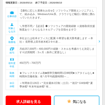
情報更新日：2026/05/14
終了予定日：
2026/08/10
【適性に応じた業務をお任せ】ソフトウェア開発エンジニアとし
て、組み込み、Windows/Unix系、クラウドなど幅広い開発に携わ
仕事内容
っていただきます。
＼学歴不問／【必須】◆ソフトウェアの開発経験 ☆資格取得支援
対象と
制度あり！さらなるスキルアップを目指せます◎
なる方
本社または松本オフィスに配属 ※希望を最大限考慮します ＜本
社＞ 長野県上田市材木町2-9-4 産…
勤務地
月給257,000円～400,000円※経験・スキルを考慮のうえ決定しま
す※試用期間：3ヶ月（条件に変更なし）
給与
450万円～700万円
初年度
年収
★フレックスタイム制■標準労働時間1日8時間■コアタイムなし■
勤務
時間
時間外労働有無：有└月平均残業時間0～…
＜年間休日126日＞* 完全週休2日制（土日）* 祝日* GW休暇* 夏
休日
休暇
季休暇* 年末年始休暇* 有…
求人詳細を見る
気になる