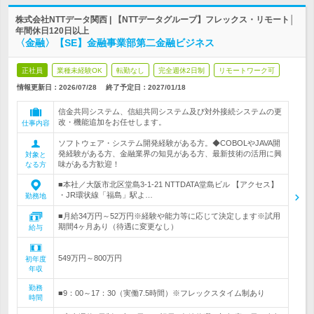
株式会社NTTデータ関西 | 【NTTデータグループ】フレックス・リモート│
年間休日120日以上
〈金融〉【SE】金融事業部第二金融ビジネス
正社員
業種未経験OK
転勤なし
完全週休2日制
リモートワーク可
情報更新日：2026/07/28
終了予定日：
2027/01/18
信金共同システム、信組共同システム及び対外接続システムの更
改・機能追加をお任せします。
仕事内容
ソフトウェア・システム開発経験がある方。◆COBOLやJAVA開
発経験がある方、金融業界の知見がある方、最新技術の活用に興
対象と
味がある方歓迎！
なる方
■本社／大阪市北区堂島3-1-21 NTTDATA堂島ビル 【アクセス】
・JR環状線「福島」駅よ…
勤務地
■月給34万円～52万円※経験や能力等に応じて決定します※試用
期間4ヶ月あり（待遇に変更なし）
給与
549万円～800万円
初年度
年収
勤務
■9：00～17：30（実働7.5時間）※フレックスタイム制あり
時間