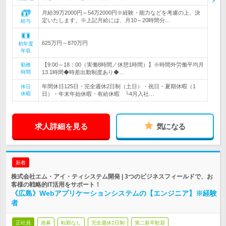
月給39万2000円～54万2000円※経験・能力などを考慮の上、決
定いたします。※上記月給には、月10～20時間分…
給与
625万円～870万円
初年度
年収
【9:00～18：00（実働8時間／休憩1時間）】※時間外労働平均月
勤務
時間
13.1時間◆時差出勤制度あり◆…
年間休日125日・完全週休2日制（土日）・祝日・夏期休暇（1
休日
休暇
日）・年末年始休暇・有給休暇 └4月入社…
求人詳細を見る
気になる
新着
株式会社エム・アイ・ティシステム開発 | 3つのビジネスフィールドで、お
客様の戦略的IT活用をサポート！
《広島》Webアプリケーションシステムの【エンジニア】※経験
者
正社員
急募
転勤なし
完全週休2日制
第二新卒歓迎