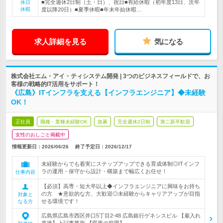
■完全週休2日制（土・日）、祝日■有給休暇（初年度13日、次年
休日
休暇
度以降20日）■夏季休暇■年末年始休暇…
求人詳細を見る
気になる
株式会社エム・アイ・ティシステム開発 | 3つのビジネスフィールドで、お
客様の戦略的IT活用をサポート！
《広島》ITインフラを支える【インフラエンジニア】◆未経験
OK！
正社員
職種・業種未経験OK
急募
完全週休2日制
第二新卒歓迎
女性のおしごと掲載中
情報更新日：2026/06/26
終了予定日：
2026/12/17
未経験からでも着実にステップアップできる育成体制◎ITインフ
ラの運用・保守から設計・構築まで幅広くお任せ！
仕事内容
【必須】高専・短大卒以上◆インフラエンジニアに興味をお持ち
の方 ★意欲的な方、大歓迎◎未経験からキャリアアップが目指
対象と
せる環境です！
なる方
広島県広島市西区井口5丁目2-48 広島銀行ゲネシスビル 【雇入れ