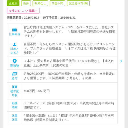
正社員
急募
転勤なし
学歴不問
完全週休2日制
女性のおしごと掲載中
情報更新日：2026/03/17
終了予定日：
2026/08/31
官公庁向け地理情報システム（GIS）をベースにした、自社シス
テムの開発をお任せします。 ＼残業月20時間程度の快適な職場
仕事内容
です！／
言語不問！何かしらのシステム開発経験がある方／フロントエン
ド、フルスタック経験優遇 ＼オフィスは地下鉄 矢場町駅から徒
対象と
歩5分！／
なる方
＜本社＞ 愛知県名古屋市中区千代田1-12-5 ※転勤なし 【雇入れ
直後】上記事業所 【変更の範囲…
勤務地
月給250,000円～400,000円※経験・年齢を考慮の上、当社規定に
より優遇します。※試用期間3か月あり。その期…
給与
400万円～550万円
初年度
年収
8：30～17：30（実働8時間/休憩60分）※残業時間は月平均20時
勤務
時間
間程度です。
* 完全週休2日制（土日）* 祝日* 年末年始休暇* 慶弔休暇* 年次有
休日
休暇
給休暇（時間単位制度あり）*…