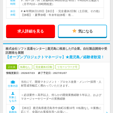
9：00～18：00（実働時間 8時間/休憩 60分）※時間外労働あり
勤務
時間
（月平均10～20時間程度）
# ★年間休日120日【休日】・完全週休2日制（土日祝、その他）
休日
休暇
【休暇】・夏季休暇・年末年始休暇・有…
求人詳細を見る
気になる
株式会社ソフト流通センター | 鹿児島に根差したIT企業。自社製品開発や受
託開発を展開
【オープンプロジェクトマネージャ】★鹿児島／経験者歓迎！
正社員
転勤なし
完全週休2日制
リモートワーク可
情報更新日：2026/07/23
終了予定日：
2027/01/07
当社にて、開発マネジメント・プロセス改善・メンバー採用・人
材育成等幅広く携わっていただきます。
仕事内容
＜必須要件＞高卒以上、何らかの開発業務経験５年以上、および
対象と
マネージャーやリーダーの実務経験
なる方
【本社】 鹿児島県鹿児島市中央町22番16号 ※転勤なし ※業務に
応じて、全国のお客様先等へ出張い…
勤務地