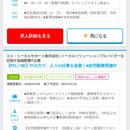
勤務
■9：00～17：30（実働7.5時間）※フレックスタイム制あり
時間
■完全週休2日制（土・日）、祝日■有給休暇（初年度13日、次年
休日
休暇
度以降20日）■夏季休暇■年末年始休暇…
求人詳細を見る
気になる
エス・トータルサポート株式会社 | トータルソリューションプロバイダーを
目指す地域密着IT企業
【PG／SE】ITの力で、人々の仕事を改善！■在宅勤務実施中
正社員
完全週休2日制
リモートワーク可
女性のおしごと掲載中
情報更新日：2026/07/28
終了予定日：
2027/01/18
■業務系システムのソフトウェア開発業務・運用保守をサポート
（公共・自治体・製造など) ★休みや手当など充実→働きやす
仕事内容
い環境です！
≪即戦力採用≫◆C言語もしくはC#、JAVAを使用し、2年以上の
対象と
開発経験をお持ちの方◆普通自動車免許（AT限定可）
なる方
【在宅勤務実施中です】 《転勤なし&U・Iターン歓迎&マイカー