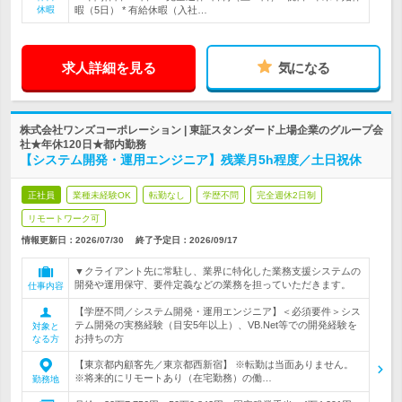
休暇
暇（5日） * 有給休暇（入社…
求人詳細を見る
気になる
株式会社ワンズコーポレーション | 東証スタンダード上場企業のグループ会
社★年休120日★都内勤務
【システム開発・運用エンジニア】残業月5h程度／土日祝休
正社員
業種未経験OK
転勤なし
学歴不問
完全週休2日制
リモートワーク可
情報更新日：2026/07/30
終了予定日：
2026/09/17
▼クライアント先に常駐し、業界に特化した業務支援システムの
開発や運用保守、要件定義などの業務を担っていただきます。
仕事内容
【学歴不問／システム開発・運用エンジニア】＜必須要件＞シス
テム開発の実務経験（目安5年以上）、VB.Net等での開発経験を
対象と
お持ちの方
なる方
【東京都内顧客先／東京都西新宿】 ※転勤は当面ありません。
※将来的にリモートあり（在宅勤務）の働…
勤務地