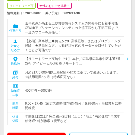
リモートワーク可
女性のおしごと掲載中
情報更新日：2026/06/09
終了予定日：
2026/11/30
近年意識が高まる土砂災害情報システムの開発等にも着手可能
◎Webアプリケーションシステムの上流工程から下流工程まで、
仕事内容
一連のフローをお任せ！
【必須】高卒以上◆何らかのIT業務経験、またはプログラミング
経験 ★意欲的な方、大歓迎◎次代のリーダーを目指していただ
対象と
くことが可能です！
なる方
【リモートワーク実施中です】 本社／広島県広島市中区本通7番
29号 アイビービル8階 ※リモートワ…
勤務地
月給21万5,000円以上※経験や能力に基づいて優遇いたします。
※試用期間3ヶ月（待遇変更なし）
給与
400万円～600万円
初年度
年収
9:00～17:45（所定労働時間7時間45分／休憩60分）※残業月20時
勤務
時間
間程度
年間休日121日* 完全週休2日制（土日）* 祝日* 有給休暇* 年末年
休日
休暇
始休暇* 特別休暇（慶弔など…