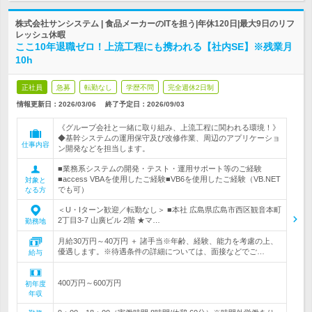
株式会社サンシステム | 食品メーカーのITを担う|年休120日|最大9日のリフ
レッシュ休暇
ここ10年退職ゼロ！上流工程にも携われる【社内SE】※残業月
10h
正社員
急募
転勤なし
学歴不問
完全週休2日制
情報更新日：2026/03/06
終了予定日：
2026/09/03
《グループ会社と一緒に取り組み、上流工程に関われる環境！》
◆基幹システムの運用保守及び改修作業、周辺のアプリケーショ
仕事内容
ン開発などを担当します。
■業務系システムの開発・テスト・運用サポート等のご経験
■access VBAを使用したご経験■VB6を使用したご経験（VB.NET
対象と
でも可）
なる方
＜U・Iターン歓迎／転勤なし＞ ■本社 広島県広島市西区観音本町
2丁目3-7 山廣ビル 2階 ★マ…
勤務地
月給30万円～40万円 ＋ 諸手当※年齢、経験、能力を考慮の上、
優遇します。※待遇条件の詳細については、面接などでご…
給与
400万円～600万円
初年度
年収