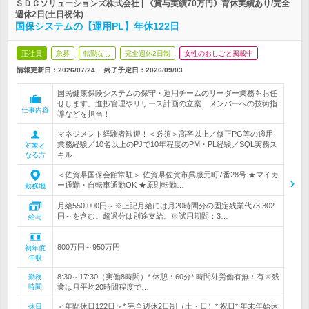
ＳＤＣソリューションズ株式会社 | 《賞与実績70万円》育休実績あり/完全
週休2日(土日祝休)
国保システムの【運用PL】年休122日
正社員
急募
転勤なし
完全週休2日制
女性のおしごと掲載中
情報更新日：2026/07/24
終了予定日：
2026/09/03
国民健康保険システムの保守・運用チームのリーダー業務をお任
せします。進捗管理やリリース計画の立案、メンバーへの技術指
仕事内容
導などを担当！
マネジメント経験者歓迎！＜必須＞高卒以上／修正PG等の適用
業務経験／10名以上のPJで10年程度のPM・PL経験／SQL実務ス
対象と
キル
なる方
＜佐賀県国保会館常駐＞ 佐賀県佐賀市呉服元町7番28号 ★マイカ
ー通勤・自転車通勤OK ★原則転勤…
勤務地
月給550,000円～※上記月給には月20時間分の固定残業代73,302
円～を含む。超過分は別途支給。※試用期間：3…
給与
800万円～950万円
初年度
年収
8:30～17:30（実働8時間）* 休憩：60分* 時間外労働有無：有※残
勤務
時間
業は月平均20時間程度で…
＜年間休日122日＞* 完全週休2日制（土・日）* 祝日* 年末年始休
休日