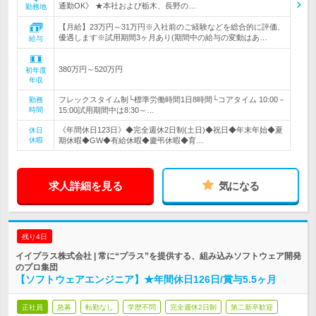
通勤OK》 ★本社および栃木、長野の…
勤務地
【月給】23万円～31万円※入社前のご経験などを総合的に評価、
優遇します※試用期間3ヶ月あり(期間中の給与の変動はあ…
給与
380万円～520万円
初年度
年収
フレックスタイム制└標準労働時間1日8時間└コアタイム 10:00－
勤務
時間
15:00試用期間中は8:30～…
《年間休日123日》◆完全週休2日制(土日)◆祝日◆年末年始◆夏
休日
休暇
期休暇◆GW◆有給休暇◆慶弔休暇◆育…
求人詳細を見る
気になる
残り4日
イイプラス株式会社 | 常に“プラス”を提供する、組み込みソフトウェア開発
のプロ集団
【ソフトウェアエンジニア】★年間休日126日/賞与5.5ヶ月
正社員
急募
転勤なし
学歴不問
完全週休2日制
第二新卒歓迎