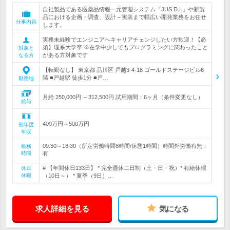
自社製品である医薬品情報一元管理システム「JUS D.I.」や新製
品における企画・調査、設計～実装まで幅広い開発業務をお任せ
仕事内容
します。
実務未経験でエンジニアへキャリアチェンジしたい方歓迎！【必
須】理系大学卒 ※在学中少しでもプログラミングに関わったこと
対象と
がある方対象です
なる方
【転勤なし】 東京都 品川区 戸越3-4-18 ゴールドステージビル6
階 ■戸越駅 徒歩1分 ■戸…
勤務地
月給 250,000円 ～312,500円 試用期間：6ヶ月（条件変更なし）
給与
400万円～500万円
初年度
年収
09:30～18:30（所定労働時間8時間/休憩1時間）時間外労働有無：
勤務
時間
有
# 【年間休日133日】 * 完全週休二日制（土・日・祝）* 有給休暇
休日
休暇
（10日～） * 夏季（9日）…
求人詳細を見る
気になる