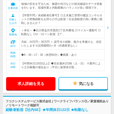
地域の安全を守るため、橋梁や河川などの状況確認やデータ収集
を行います。現場作業と内勤業務のバランスが良い環境です。
仕事内容
【学歴不問／未経験者応募可】◎土木施工管理や建設コンサルタ
ントの実務経験をお持ちの方は歓迎！社会貢献度の高い業務に挑
対象と
戦しませんか？
なる方
＜本社＞ ◆石川県金沢市黒田1丁目35番地 ◎マイカー通勤可 ◎
転勤なし ◎U・Iターン歓迎 【ア…
勤務地
月給：24万円～35万円 ＋ 諸手当※経験、能力を考慮の上、決定
いたします※試用期間3ヶ月（待遇変更なし）
給与
勤務
◆8：30～17：30（休憩60分）◆残業：あり
時間
【年間休日120日以上】◆完全週休2日制（土・日） ※案件によ
休日
休暇
り土日稼働の場合あり（平日に振替休日取…
求人詳細を見る
気になる
フコクシステムサービス株式会社 | ワークライフバランス◎／家賃補助あり
／リモートワーク相談可
経験者歓迎【社内SE】★年間休日122日 ★転勤なし