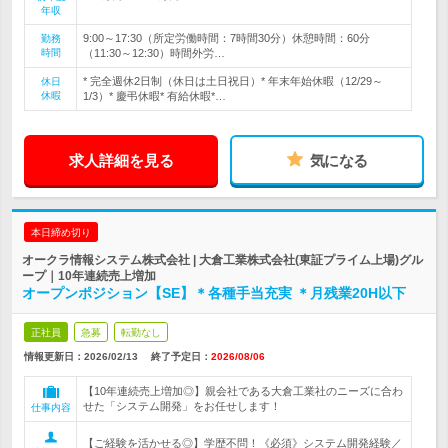
年収
9:00～17:30（所定労働時間：7時間30分）休憩時間：60分
勤務
時間
（11:30～12:30）時間外労…
* 完全週休2日制（休日は土日祝日）* 年末年始休暇（12/29～
休日
休暇
1/3）* 慶弔休暇* 有給休暇*…
求人詳細を見る
気になる
本日締め切り
オークラ情報システム株式会社 | 大倉工業株式会社(東証プライム上場)グル
ープ｜10年連続売上増加
オープンポジション【SE】＊各種手当充実 ＊月残業20H以下
正社員
急募
転勤なし
情報更新日：2026/02/13
終了予定日：
2026/08/06
【10年連続売上増加◎】親会社である大倉工業社のニーズに合わ
せた「システム開発」をお任せします！
仕事内容
【ご経験を活かせる◎】学歴不問！《必須》システム開発経験／