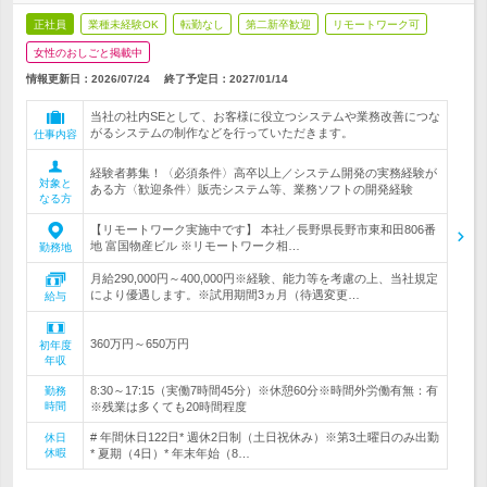
正社員
業種未経験OK
転勤なし
第二新卒歓迎
リモートワーク可
女性のおしごと掲載中
情報更新日：2026/07/24
終了予定日：
2027/01/14
当社の社内SEとして、お客様に役立つシステムや業務改善につな
がるシステムの制作などを行っていただきます。
仕事内容
経験者募集！〈必須条件〉高卒以上／システム開発の実務経験が
対象と
ある方〈歓迎条件〉販売システム等、業務ソフトの開発経験
なる方
【リモートワーク実施中です】 本社／長野県長野市東和田806番
地 富国物産ビル ※リモートワーク相…
勤務地
月給290,000円～400,000円※経験、能力等を考慮の上、当社規定
により優遇します。※試用期間3ヵ月（待遇変更…
給与
360万円～650万円
初年度
年収
8:30～17:15（実働7時間45分）※休憩60分※時間外労働有無：有
勤務
時間
※残業は多くても20時間程度
# 年間休日122日* 週休2日制（土日祝休み）※第3土曜日のみ出勤
休日
休暇
* 夏期（4日）* 年末年始（8…