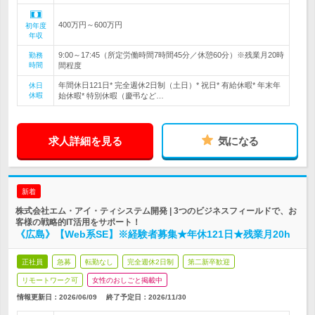
400万円～600万円
初年度
年収
9:00～17:45（所定労働時間7時間45分／休憩60分）※残業月20時
勤務
時間
間程度
年間休日121日* 完全週休2日制（土日）* 祝日* 有給休暇* 年末年
休日
休暇
始休暇* 特別休暇（慶弔など…
求人詳細を見る
気になる
新着
株式会社エム・アイ・ティシステム開発 | 3つのビジネスフィールドで、お
客様の戦略的IT活用をサポート！
《広島》【Web系SE】※経験者募集★年休121日★残業月20h
正社員
急募
転勤なし
完全週休2日制
第二新卒歓迎
リモートワーク可
女性のおしごと掲載中
情報更新日：2026/06/09
終了予定日：
2026/11/30