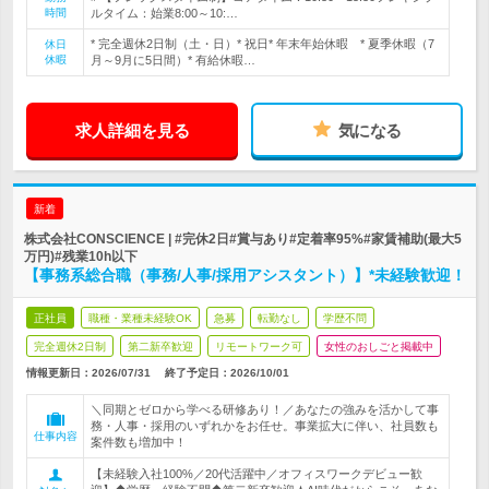
時間
ルタイム：始業8:00～10:…
* 完全週休2日制（土・日）* 祝日* 年末年始休暇 * 夏季休暇（7
休日
休暇
月～9月に5日間）* 有給休暇…
求人詳細を見る
気になる
新着
株式会社CONSCIENCE | #完休2日#賞与あり#定着率95%#家賃補助(最大5
万円)#残業10h以下
【事務系総合職（事務/人事/採用アシスタント）】*未経験歓迎！
正社員
職種・業種未経験OK
急募
転勤なし
学歴不問
完全週休2日制
第二新卒歓迎
リモートワーク可
女性のおしごと掲載中
情報更新日：2026/07/31
終了予定日：
2026/10/01
＼同期とゼロから学べる研修あり！／あなたの強みを活かして事
務・人事・採用のいずれかをお任せ。事業拡大に伴い、社員数も
仕事内容
案件数も増加中！
【未経験入社100%／20代活躍中／オフィスワークデビュー歓