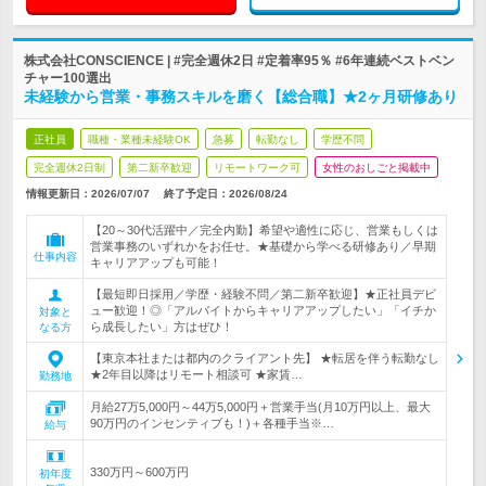
株式会社CONSCIENCE | #完全週休2日 #定着率95％ #6年連続ベストベン
チャー100選出
未経験から営業・事務スキルを磨く【総合職】★2ヶ月研修あり
正社員
職種・業種未経験OK
急募
転勤なし
学歴不問
完全週休2日制
第二新卒歓迎
リモートワーク可
女性のおしごと掲載中
情報更新日：2026/07/07
終了予定日：
2026/08/24
【20～30代活躍中／完全内勤】希望や適性に応じ、営業もしくは
営業事務のいずれかをお任せ。★基礎から学べる研修あり／早期
仕事内容
キャリアアップも可能！
【最短即日採用／学歴・経験不問／第二新卒歓迎】★正社員デビ
ュー歓迎！◎「アルバイトからキャリアアップしたい」「イチか
対象と
ら成長したい」方はぜひ！
なる方
【東京本社または都内のクライアント先】 ★転居を伴う転勤なし
★2年目以降はリモート相談可 ★家賃…
勤務地
月給27万5,000円～44万5,000円＋営業手当(月10万円以上、最大
90万円のインセンティブも！)＋各種手当※…
給与
330万円～600万円
初年度