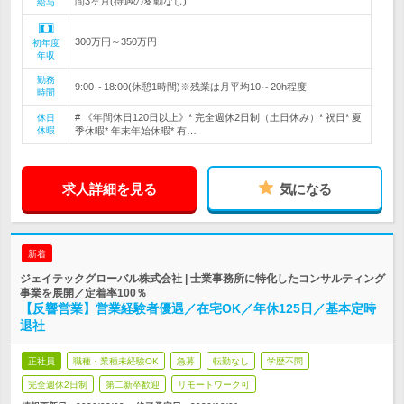
間3ヶ月(待遇の変動なし)
給与
300万円～350万円
初年度
年収
勤務
9:00～18:00(休憩1時間)※残業は月平均10～20h程度
時間
# 《年間休日120日以上》* 完全週休2日制（土日休み）* 祝日* 夏
休日
休暇
季休暇* 年末年始休暇* 有…
求人詳細を見る
気になる
新着
ジェイテックグローバル株式会社 | 士業事務所に特化したコンサルティング
事業を展開／定着率100％
【反響営業】営業経験者優遇／在宅OK／年休125日／基本定時
退社
正社員
職種・業種未経験OK
急募
転勤なし
学歴不問
完全週休2日制
第二新卒歓迎
リモートワーク可