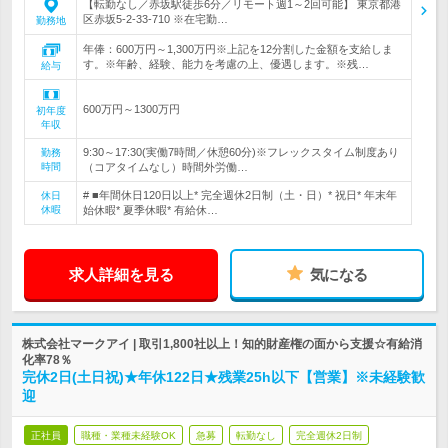
【転勤なし／赤坂駅徒歩6分／リモート週1～2回可能】 東京都港
区赤坂5-2-33-710 ※在宅勤…
勤務地
年俸：600万円～1,300万円※上記を12分割した金額を支給しま
す。※年齢、経験、能力を考慮の上、優遇します。※残…
給与
600万円～1300万円
初年度
年収
9:30～17:30(実働7時間／休憩60分)※フレックスタイム制度あり
勤務
時間
（コアタイムなし）時間外労働…
# ■年間休日120日以上* 完全週休2日制（土・日）* 祝日* 年末年
休日
休暇
始休暇* 夏季休暇* 有給休…
求人詳細を見る
気になる
株式会社マークアイ | 取引1,800社以上！知的財産権の面から支援☆有給消
化率78％
完休2日(土日祝)★年休122日★残業25h以下【営業】※未経験歓
迎
正社員
職種・業種未経験OK
急募
転勤なし
完全週休2日制