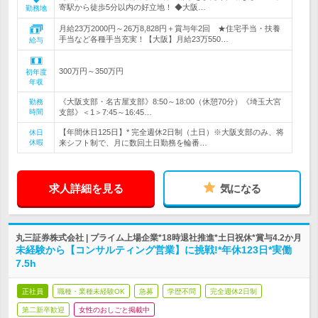
寄駅から徒歩5分以内の好立地！ ◆大阪…
勤務地
月給23万2000円～26万8,828円＋賞与年2回 ★住宅手当・扶養
手当など各種手当充実！【大阪】月給23万550…
給与
300万円～350万円
初年度
年収
《大阪支部・名古屋支部》8:50～18:00（休憩70分）《埼玉大宮
勤務
時間
支部》＜1＞7:45～16:45…
【年間休日125日】* 完全週休2日制（土日）※大阪支部のみ、将
休日
休暇
来シフト制で、月に数回土日勤務を輪番…
求人詳細を見る
気になる
丸三証券株式会社 | プライム上場企業*18時退社推進*土日祝休*賞与4.2か月
未経験から【コンサルティング営業】に挑戦!*年休123日*実働
7.5h
正社員
職種・業種未経験OK
急募
学歴不問
完全週休2日制
第二新卒歓迎
女性のおしごと掲載中