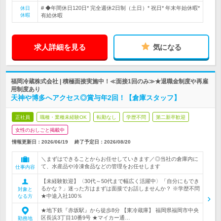
# ◆年間休日120日* 完全週休2日制（土日）* 祝日* 年末年始休暇*
休日
休暇
有給休暇
求人詳細を見る
気になる
福岡冷蔵株式会社 | 積極面接実施中！≪面接1回のみ≫★退職金制度や再雇
用制度あり
天神や博多へアクセス◎賞与年2回！【倉庫スタッフ】
正社員
職種・業種未経験OK
転勤なし
学歴不問
第二新卒歓迎
女性のおしごと掲載中
情報更新日：2026/06/19
終了予定日：
2026/08/20
＼まずはできることからお任せしていきます／◎当社の倉庫内に
て、水産品や冷凍食品などの管理をお任せします
仕事内容
【未経験歓迎】〈30代～50代まで幅広く活躍中〉「自分にもでき
るかな？」迷った方はまずは面接でお話しませんか？ ※学歴不問
対象と
★中途入社100％
なる方
★地下鉄『赤坂駅』から徒歩8分 【東冷蔵庫】 福岡県福岡市中央
区長浜3丁目10番9号 ★マイカー通…
勤務地