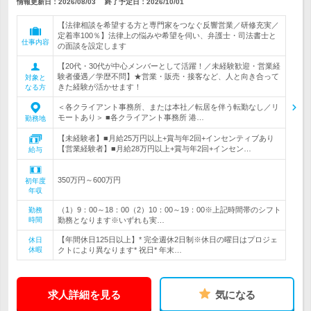
情報更新日：2026/08/03
終了予定日：
2026/10/01
【法律相談を希望する方と専門家をつなぐ反響営業／研修充実／
定着率100％】法律上の悩みや希望を伺い、弁護士・司法書士と
仕事内容
の面談を設定します
【20代・30代が中心メンバーとして活躍！／未経験歓迎・営業経
験者優遇／学歴不問】★営業・販売・接客など、人と向き合って
対象と
きた経験が活かせます！
なる方
＜各クライアント事務所、または本社／転居を伴う転勤なし／リ
モートあり＞ ■各クライアント事務所 港…
勤務地
【未経験者】■月給25万円以上+賞与年2回+インセンティブあり
【営業経験者】■月給28万円以上+賞与年2回+インセン…
給与
350万円～600万円
初年度
年収
（1）9：00～18：00（2）10：00～19：00※上記時間帯のシフト
勤務
時間
勤務となります※いずれも実…
【年間休日125日以上】* 完全週休2日制※休日の曜日はプロジェ
休日
休暇
クトにより異なります* 祝日* 年末…
求人詳細を見る
気になる