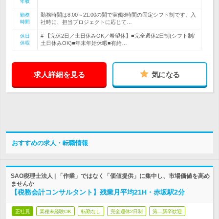
年収
勤務時間は8:00～21:00の間で実働8時間の固定シフト制です。入
勤務
時間
社時に、担当プロジェクトに応じて…
# 【完休2日／土日休みOK／希望休】■完全週休2日制(シフト制/
休日
休暇
土日休みOK)■年末年始休暇■有給…
求人詳細を見る
気になる
おすすめの求人・転職情報
SAO税理士法人 | 「作業」ではなく「価値提供」に集中し、市場価値を高め
ませんか
【税務会計コンサルタント】残業月平均21H・赤坂駅2分
正社員
業種未経験OK
転勤なし
完全週休2日制
第二新卒歓迎