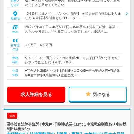
迎】◆学歴・経験不問◆第二新卒歓迎★AI時代だからこそ、あな
対象と
たらしさを見せてください
なる方
【神谷町（虎ノ門）、六本木、新宿】 ★転居を伴う転勤はありま
せん ★家賃補助制度あり ★U・Iター…
勤務地
月給27万5000円～44万5000円＋各種手当＋賞与※経験・年齢・
スキルを考慮し、当社規定により決定します。※試用…
給与
330万円～600万円
初年度
年収
8:00～21:00（固定シフト制／実働8h）※まずは下記いずれかの
勤務
時間
シフトで固定となります。08:0…
■完全週休2日制(シフト制/土日休みOK)※■年末年始休暇■有給休
休日
休暇
暇■慶弔休暇■業績休暇■産前産後・…
求人詳細を見る
気になる
新着
栗林総合法律事務所 | ◆完休2日制◆残業ほぼなし◆退職金制度あり◆赤坂
見附駅徒歩3分