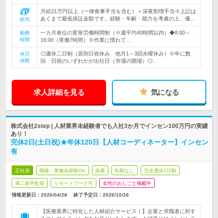
月給21万円以上（一律食事手当を含む）＋深夜割増手当※上記は
あくまで最低保証金額です。経験・年齢・能力を考慮の上、優…
給与
一カ月単位の変形労働時間制（※週平均40時間以内）◆8:00～
勤務
時間
16:00（実働7時間）※作業に慣れて…
◎週休二日制（原則日祝休み 他月1～3回水曜休み）※年に数
休日
休暇
回 日祝のいずれかが出社日（市場の開場）◎…
求人詳細を見る
気になる
株式会社2step | 人材業界未経験者でも入社3か月でインセン100万円の実績
あり！
完休2日(土日祝)★年休120日【人材コーディネーター】インセン
有
正社員
職種・業種未経験OK
急募
転勤なし
完全週休2日制
第二新卒歓迎
リモートワーク可
女性のおしごと掲載中
情報更新日：2026/04/28
終了予定日：
2026/10/26
【医療業界に特化した人材紹介サービス！】企業と求職者に対す