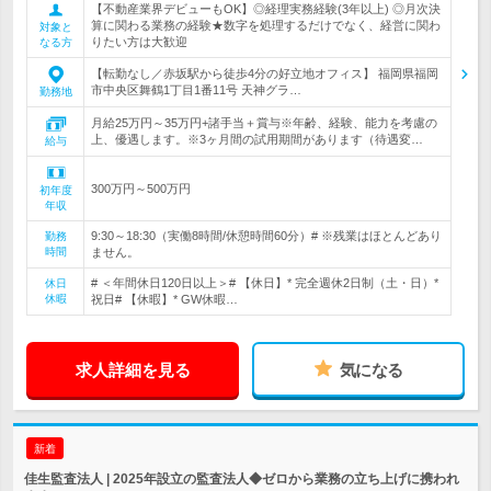
【不動産業界デビューもOK】◎経理実務経験(3年以上) ◎月次決
算に関わる業務の経験★数字を処理するだけでなく、経営に関わ
対象と
りたい方は大歓迎
なる方
【転勤なし／赤坂駅から徒歩4分の好立地オフィス】 福岡県福岡
市中央区舞鶴1丁目1番11号 天神グラ…
勤務地
月給25万円～35万円+諸手当＋賞与※年齢、経験、能力を考慮の
上、優遇します。※3ヶ月間の試用期間があります（待遇変…
給与
300万円～500万円
初年度
年収
9:30～18:30（実働8時間/休憩時間60分）# ※残業はほとんどあり
勤務
時間
ません。
# ＜年間休日120日以上＞# 【休日】* 完全週休2日制（土・日）*
休日
休暇
祝日# 【休暇】* GW休暇…
求人詳細を見る
気になる
新着
佳生監査法人 | 2025年設立の監査法人◆ゼロから業務の立ち上げに携われ