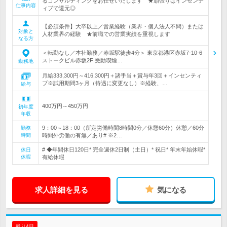
るコンサルティングをお任せいたします ★頑張りはインセンテ
仕事内容
ィブで還元◎
【必須条件】大卒以上／営業経験（業界・個人法人不問）または
対象と
人材業界の経験 ★前職での営業実績を重視します
なる方
＜転勤なし／本社勤務／赤坂駅徒歩4分＞ 東京都港区赤坂7-10-6
ストークビル赤坂2F 受動喫煙…
勤務地
月給333,300円～416,300円＋諸手当＋賞与年3回＋インセンティ
ブ※試用期間3ヶ月（待遇に変更なし）※経験、…
給与
400万円～450万円
初年度
年収
9：00～18：00（所定労働時間8時間0分／休憩60分）休憩／60分
勤務
時間
時間外労働の有無／あり# ※2…
# ◆年間休日120日* 完全週休2日制（土日）* 祝日* 年末年始休暇*
休日
休暇
有給休暇
求人詳細を見る
気になる
残り4日