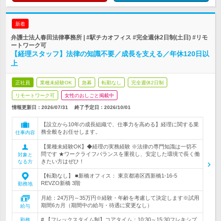
新着
弁護士法人春田法律事務所 | #駅チカオフィス #完全週休2日制(土日) #リモ
ートワーク可
【経理スタッフ】法律の知識不要／成長を支える／年休120日以
上
正社員
業種未経験OK
急募
転勤なし
完全週休2日制
リモートワーク可
女性のおしごと掲載中
情報更新日：2026/07/31
終了予定日：
2026/10/01
【設立から10年の成長組織で、仕事力を高める】経理に関する業
務全般をお任せします。
仕事内容
【業種未経験OK】◆経理の実務経験 ※法律の専門知識は一切不
問です ★ワークライフバランスを重視し、安定した環境で長く働
対象と
きたい方はぜひ！
なる方
【転勤なし】 ■新橋オフィス： 東京都港区西新橋1-16-5
REVZO新橋 3階
勤務地
月給：24万円～35万円※経験・年齢を考慮して決定します※試用
期間6カ月（期間中の給与・待遇に変更なし）
給与
# 【フレックスタイム制】コアタイム：10:30～15:30フレキシブ
勤務