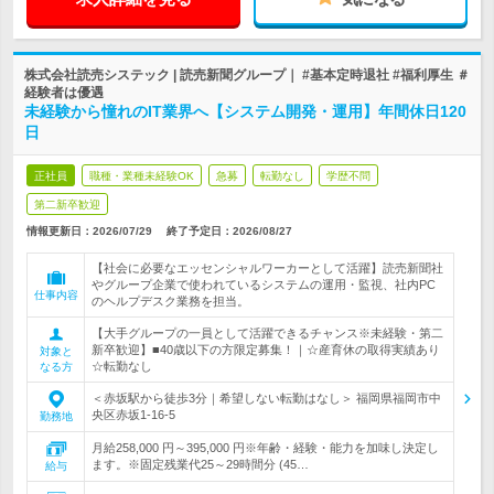
株式会社読売システック | 読売新聞グループ｜ #基本定時退社 #福利厚生 ＃
経験者は優遇
未経験から憧れのIT業界へ【システム開発・運用】年間休日120
日
正社員
職種・業種未経験OK
急募
転勤なし
学歴不問
第二新卒歓迎
情報更新日：2026/07/29
終了予定日：
2026/08/27
【社会に必要なエッセンシャルワーカーとして活躍】読売新聞社
やグループ企業で使われているシステムの運用・監視、社内PC
仕事内容
のヘルプデスク業務を担当。
【大手グループの一員として活躍できるチャンス※未経験・第二
新卒歓迎】■40歳以下の方限定募集！｜☆産育休の取得実績あり
対象と
☆転勤なし
なる方
＜赤坂駅から徒歩3分｜希望しない転勤はなし＞ 福岡県福岡市中
央区赤坂1-16-5
勤務地
月給258,000 円～395,000 円※年齢・経験・能力を加味し決定し
ます。※固定残業代25～29時間分 (45…
給与