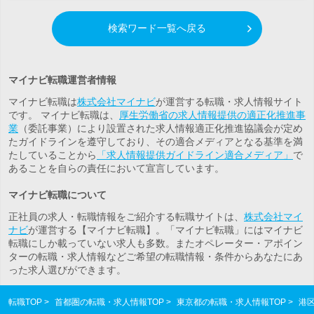
検索ワード一覧へ戻る
マイナビ転職運営者情報
マイナビ転職は
株式会社マイナビ
が運営する転職・求人情報サイト
です。 マイナビ転職は、
厚生労働省の求人情報提供の適正化推進事
業
（委託事業）により設置された求人情報適正化推進協議会が定め
たガイドラインを遵守しており、その適合メディアとなる基準を満
たしていることから
「求人情報提供ガイドライン適合メディア」
で
あることを自らの責任において宣言しています。
マイナビ転職について
正社員の求人・転職情報をご紹介する転職サイトは、
株式会社マイ
ナビ
が運営する【マイナビ転職】。「マイナビ転職」にはマイナビ
転職にしか載っていない求人も多数。また
オペレーター・アポイン
ター
の転職・求人情報などご希望の転職情報・条件からあなたにあ
った求人選びができます。
転職TOP
首都圏の転職・求人情報TOP
東京都の転職・求人情報TOP
港