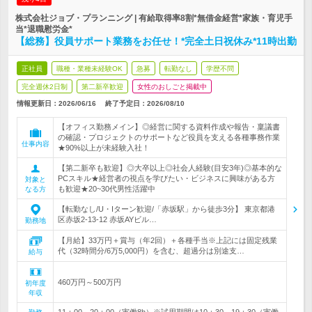
株式会社ジョブ・プランニング | 有給取得率8割*無借金経営*家族・育児手
当*退職慰労金*
【総務】役員サポート業務をお任せ！*完全土日祝休み*11時出勤
正社員
職種・業種未経験OK
急募
転勤なし
学歴不問
完全週休2日制
第二新卒歓迎
女性のおしごと掲載中
情報更新日：2026/06/16
終了予定日：
2026/08/10
【オフィス勤務メイン】◎経営に関する資料作成や報告・稟議書
の確認・プロジェクトのサポートなど役員を支える各種事務作業
仕事内容
★90%以上が未経験入社！
【第二新卒も歓迎】◎大卒以上◎社会人経験(目安3年)◎基本的な
PCスキル★経営者の視点を学びたい・ビジネスに興味がある方
対象と
も歓迎★20~30代男性活躍中
なる方
【転勤なし/U・Iターン歓迎/「赤坂駅」から徒歩3分】 東京都港
区赤坂2-13-12 赤坂AYビル…
勤務地
【月給】33万円＋賞与（年2回）＋各種手当※上記には固定残業
代（32時間分/6万5,000円）を含む、超過分は別途支…
給与
460万円～500万円
初年度
年収