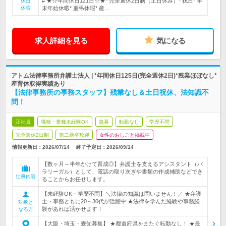
# ★☆年間休日121日☆★* 完全週休2日制（土日休み）* 祝日* 年
休日
休暇
末年始休暇* 慶弔休暇* 産…
求人詳細を見る
気になる
アトム法律事務所弁護士法人 | *年間休日125日(完全週休2日)*残業ほぼなし*
産育休取得実績あり
【法律事務所の事務スタッフ】残業なし＆土日祝休、法知識不
問！
正社員
職種・業種未経験OK
急募
転勤なし
学歴不問
完全週休2日制
第二新卒歓迎
女性のおしごと掲載中
情報更新日：2026/07/14
終了予定日：
2026/09/14
【数ヶ月～半年かけて育成◎】弁護士を支えるアシスタント（パ
ラリーガル）として、電話の取り次ぎや書類の作成補助などでき
仕事内容
ることからお任せします。
【未経験OK・学歴不問】＼法律の知識は問いません！／ ★弁護
士・事務ともに20～30代が活躍中 ★法律を学んだ経験や事務経
対象と
験があれば活かせます！
なる方
【大阪・埼玉・愛知募集】 ★都道府県をまたぐ転勤なし！ ★最