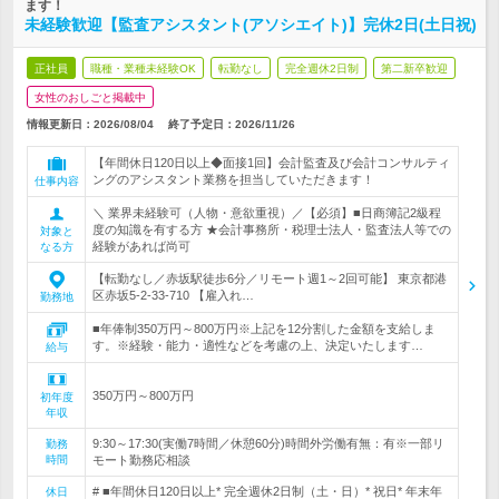
ます！
未経験歓迎【監査アシスタント(アソシエイト)】完休2日(土日祝)
正社員
職種・業種未経験OK
転勤なし
完全週休2日制
第二新卒歓迎
女性のおしごと掲載中
情報更新日：2026/08/04
終了予定日：
2026/11/26
【年間休日120日以上◆面接1回】会計監査及び会計コンサルティ
ングのアシスタント業務を担当していただきます！
仕事内容
＼ 業界未経験可（人物・意欲重視）／【必須】■日商簿記2級程
度の知識を有する方 ★会計事務所・税理士法人・監査法人等での
対象と
経験があれば尚可
なる方
【転勤なし／赤坂駅徒歩6分／リモート週1～2回可能】 東京都港
区赤坂5-2-33-710 【雇入れ…
勤務地
■年俸制350万円～800万円※上記を12分割した金額を支給しま
す。※経験・能力・適性などを考慮の上、決定いたします…
給与
350万円～800万円
初年度
年収
9:30～17:30(実働7時間／休憩60分)時間外労働有無：有※一部リ
勤務
時間
モート勤務応相談
# ■年間休日120日以上* 完全週休2日制（土・日）* 祝日* 年末年
休日