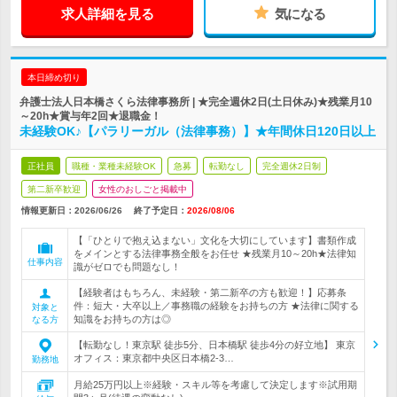
求人詳細を見る
気になる
本日締め切り
弁護士法人日本橋さくら法律事務所 | ★完全週休2日(土日休み)★残業月10
～20h★賞与年2回★退職金！
未経験OK♪【パラリーガル（法律事務）】★年間休日120日以上
正社員
職種・業種未経験OK
急募
転勤なし
完全週休2日制
第二新卒歓迎
女性のおしごと掲載中
情報更新日：2026/06/26
終了予定日：
2026/08/06
【「ひとりで抱え込まない」文化を大切にしています】書類作成
をメインとする法律事務全般をお任せ ★残業月10～20h★法律知
仕事内容
識がゼロでも問題なし！
【経験者はもちろん、未経験・第二新卒の方も歓迎！】応募条
件：短大・大卒以上／事務職の経験をお持ちの方 ★法律に関する
対象と
知識をお持ちの方は◎
なる方
【転勤なし！東京駅 徒歩5分、日本橋駅 徒歩4分の好立地】 東京
オフィス：東京都中央区日本橋2-3…
勤務地
月給25万円以上※経験・スキル等を考慮して決定します※試用期