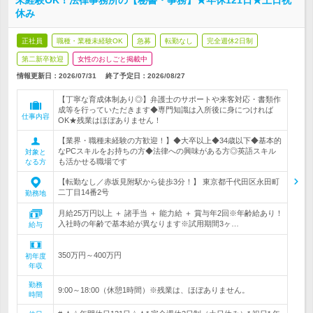
未経験OK！法律事務所の【秘書・事務】★年休121日★土日祝
休み
正社員
職種・業種未経験OK
急募
転勤なし
完全週休2日制
第二新卒歓迎
女性のおしごと掲載中
情報更新日：2026/07/31
終了予定日：
2026/08/27
【丁寧な育成体制あり◎】弁護士のサポートや来客対応・書類作
成等を行っていただきます◆専門知識は入所後に身につければ
仕事内容
OK★残業はほぼありません！
【業界・職種未経験の方歓迎！】◆大卒以上◆34歳以下◆基本的
なPCスキルをお持ちの方◆法律への興味がある方◎英語スキル
対象と
も活かせる職場です
なる方
【転勤なし／赤坂見附駅から徒歩3分！】 東京都千代田区永田町
二丁目14番2号
勤務地
月給25万円以上 ＋ 諸手当 ＋ 能力給 ＋ 賞与年2回※年齢給あり！
入社時の年齢で基本給が異なります※試用期間3ヶ…
給与
350万円～400万円
初年度
年収
勤務
9:00～18:00（休憩1時間）※残業は、ほぼありません。
時間