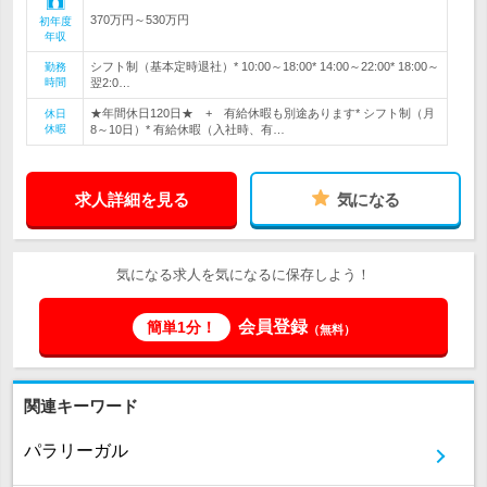
370万円～530万円
初年度
年収
シフト制（基本定時退社）* 10:00～18:00* 14:00～22:00* 18:00～
勤務
時間
翌2:0…
★年間休日120日★ + 有給休暇も別途あります* シフト制（月
休日
休暇
8～10日）* 有給休暇（入社時、有…
求人詳細を見る
気になる
気になる求人を気になるに保存しよう！
会員登録
簡単1分！
（無料）
関連キーワード
パラリーガル