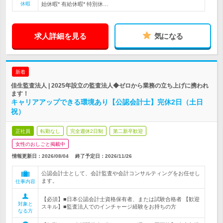
休暇
始休暇* 有給休暇* 特別休…
求人詳細を見る
気になる
新着
佳生監査法人 | 2025年設立の監査法人◆ゼロから業務の立ち上げに携われ
ます！
キャリアアップできる環境あり【公認会計士】完休2日（土日
祝）
正社員
転勤なし
完全週休2日制
第二新卒歓迎
女性のおしごと掲載中
情報更新日：2026/08/04
終了予定日：
2026/11/26
公認会計士として、会計監査や会計コンサルティングをお任せし
ます。
仕事内容
【必須】■日本公認会計士資格保有者、または試験合格者 【歓迎
対象と
スキル】■監査法人でのインチャージ経験をお持ちの方
なる方