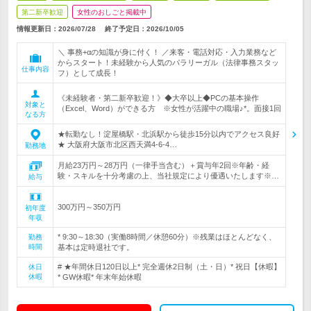
第二新卒歓迎
女性のおしごと掲載中
情報更新日：2026/07/28
終了予定日：
2026/10/05
＼ 事務+αの知識が身に付く！ ／来客・電話対応・入力業務など
からスタート！未経験から人気のパラリーガル（法律事務スタッ
仕事内容
フ）として成長！
《未経験者・第二新卒歓迎！》◆大卒以上◆PCの基本操作
対象と
（Excel、Word）ができる方 ※女性が活躍中の職場♪*。面接1回
なる方
★転勤なし！淀屋橋駅・北浜駅から徒歩15分以内でアクセス良好
★ 大阪府大阪市北区西天満4-6-4…
勤務地
月給23万円～28万円（一律手当含む）＋賞与年2回※年齢・経
験・スキルを十分考慮の上、当社規定により優遇いたします※…
給与
300万円～350万円
初年度
年収
* 9:30～18:30（実働8時間／休憩60分）※残業はほとんどなく、
勤務
時間
基本は定時退社です。
# ★年間休日120日以上* 完全週休2日制（土・日）* 祝日【休暇】
休日
休暇
* GW休暇* 年末年始休暇