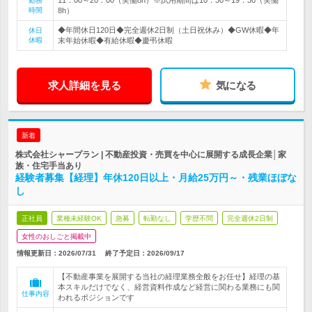
11：00～20：00（実働8h）※試用期間は10：30～19：30（実働
勤務
時間
8h）
◆年間休日120日◆完全週休2日制（土日祝休み）◆GW休暇◆年
休日
休暇
末年始休暇◆有給休暇◆慶弔休暇
求人詳細を見る
気になる
新着
株式会社シャープラン | 不動産投資・売買を中心に展開する成長企業│家
族・住宅手当あり
経験者募集【経理】年休120日以上・月給25万円～・残業ほぼな
し
正社員
業種未経験OK
急募
転勤なし
学歴不問
完全週休2日制
女性のおしごと掲載中
情報更新日：2026/07/31
終了予定日：
2026/09/17
【不動産事業を展開する当社の経理業務全般をお任せ】経理の基
本スキルだけでなく、経営資料作成など経営に関わる業務にも関
仕事内容
われるポジションです