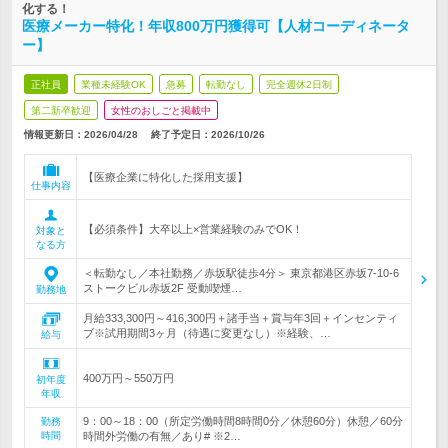
化する！
医療メーカー特化！年収800万円獲得可【人材コーディネータ
ー】
正社員
業種未経験OK
急募
転勤なし
完全週休2日制
第二新卒歓迎
女性のおしごと掲載中
情報更新日：2026/04/28
終了予定日：
2026/10/26
【医療企業に特化した採用支援】
仕事内容
【必須条件】大卒以上×営業経験のみでOK！
対象と
なる方
＜転勤なし／本社勤務／赤坂駅徒歩4分＞ 東京都港区赤坂7-10-6
ストークビル赤坂2F 受動喫煙…
勤務地
月給333,300円～416,300円＋諸手当＋賞与年3回＋インセンティ
ブ※試用期間3ヶ月（待遇に変更なし）※経験、…
給与
400万円～550万円
初年度
年収
9：00～18：00（所定労働時間8時間0分／休憩60分）休憩／60分
勤務
時間
時間外労働の有無／あり# ※2…