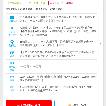
第二新卒歓迎
リモートワーク可
女性のおしごと掲載中
情報更新日：2026/03/06
終了予定日：
2026/09/03
海外進出を検討・展開している企業や官公庁に向けて、商標やド
メインネーム等に関する提案を行います。
仕事内容
＼組織の半数が中途入社なので安心！第二新卒・未経験歓迎★／
【必須条件】■短大卒以上■顧客折衝のご経験（営業、販売、接客
対象と
など）■普通自動車免許
なる方
★転勤なし／リモート週2日可能／溜池山王駅・赤坂駅徒歩4分、
赤坂見附駅徒歩9分★ 【本社】 東京都…
勤務地
【月給】280,000円～386,600円＋諸手当＋賞与年2回※経験・能
力を考慮し同社規定により決定※試用期間6か月…
給与
450万円～600万円
初年度
年収
9:00～18:00 （実働8時間）休憩時間：60分（11:50～12:50）※会
勤務
時間
社全体の前年度平均…
# ≪年間休日122日以上＋有給最低5日⇒年間127日以上がお休
休日
休暇
み！≫# ※有給消化率78.7％！■…
求人詳細を見る
気になる