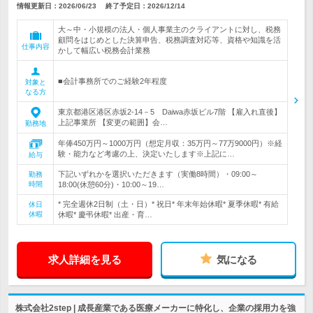
情報更新日：2026/06/23
終了予定日：
2026/12/14
大～中・小規模の法人・個人事業主のクライアントに対し、税務
顧問をはじめとした決算申告、税務調査対応等、資格や知識を活
仕事内容
かして幅広い税務会計業務
■会計事務所でのご経験2年程度
対象と
なる方
東京都港区港区赤坂2-14－5 Daiwa赤坂ビル7階 【雇入れ直後】
上記事業所 【変更の範囲】会…
勤務地
年俸450万円～1000万円（想定月収：35万円～77万9000円）※経
験・能力など考慮の上、決定いたします※上記に…
給与
下記いずれかを選択いただきます（実働8時間）・09:00～
勤務
時間
18:00(休憩60分)・10:00～19…
* 完全週休2日制（土・日）* 祝日* 年末年始休暇* 夏季休暇* 有給
休日
休暇
休暇* 慶弔休暇* 出産・育…
求人詳細を見る
気になる
株式会社2step | 成長産業である医療メーカーに特化し、企業の採用力を強