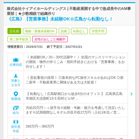
株式会社ケイアイホールディングス | 不動産展開する中で急成長中のAM事
業部｜★少数精鋭で組織作り
《広島》【営業事務】未経験OK☆広島から転勤なし！
正社員
職種・業種未経験OK
急募
転勤なし
学歴不問
第二新卒歓迎
女性のおしごと掲載中
情報更新日：2026/07/31
終了予定日：
2027/01/21
《 未経験OK／20～30代活躍中！ 》全国のマンスリーマンション
の開拓・物件の作りこみ・契約手続きにおける「営業事務」をお
仕事内容
任せします！
《 意欲重視の採用 》◎基本的なPC操作スキルがあればOK ◎第
対象と
二新卒・不動産業界に興味がある方は大歓迎！
なる方
【 転勤なし！広島駅南口から徒歩5分のオフィス 】 広島県広島
市南区大須賀町13-5 田村ビル5F…
勤務地
月給20万円～＋諸手当※経験・年齢・能力を考慮して決定いたし
ます※試用期間なしモデル月収月収27万円（入社1年目／営…
給与
260万円～360万円
初年度
年収