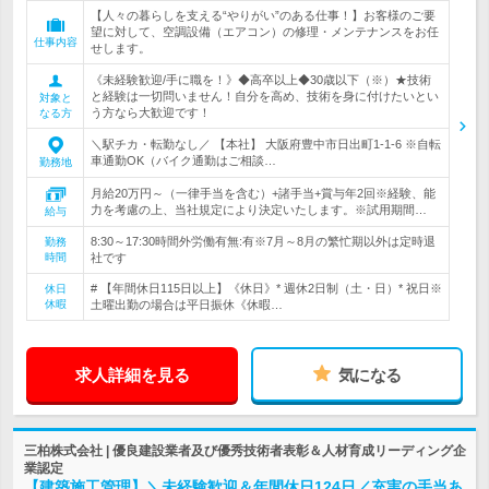
【人々の暮らしを支える“やりがい”のある仕事！】お客様のご要
望に対して、空調設備（エアコン）の修理・メンテナンスをお任
仕事内容
せします。
《未経験歓迎/手に職を！》◆高卒以上◆30歳以下（※）★技術
と経験は一切問いません！自分を高め、技術を身に付けたいとい
対象と
う方なら大歓迎です！
なる方
＼駅チカ・転勤なし／ 【本社】 大阪府豊中市日出町1-1-6 ※自転
車通勤OK（バイク通勤はご相談…
勤務地
月給20万円～（一律手当を含む）+諸手当+賞与年2回※経験、能
力を考慮の上、当社規定により決定いたします。※試用期間…
給与
8:30～17:30時間外労働有無:有※7月～8月の繁忙期以外は定時退
勤務
時間
社です
# 【年間休日115日以上】《休日》* 週休2日制（土・日）* 祝日※
休日
休暇
土曜出勤の場合は平日振休《休暇…
求人詳細を見る
気になる
三柏株式会社 | 優良建設業者及び優秀技術者表彰＆人材育成リーディング企
業認定
【建築施工管理】＼未経験歓迎＆年間休日124日／充実の手当あ