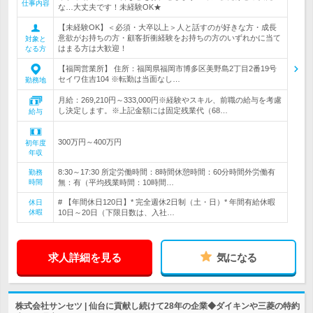
仕事内容
な…大丈夫です！未経験OK★
【未経験OK】＜必須・大卒以上＞人と話すのが好きな方・成長
意欲がお持ちの方・顧客折衝経験をお持ちの方のいずれかに当て
対象と
はまる方は大歓迎！
なる方
【福岡営業所】 住所：福岡県福岡市博多区美野島2丁目2番19号
セイワ住吉104 ※転勤は当面なし…
勤務地
月給：269,210円～333,000円※経験やスキル、前職の給与を考慮
し決定します。※上記金額には固定残業代（68…
給与
300万円～400万円
初年度
年収
8:30～17:30 所定労働時間：8時間休憩時間：60分時間外労働有
勤務
時間
無：有（平均残業時間：10時間…
# 【年間休日120日】* 完全週休2日制（土・日）* 年間有給休暇
休日
休暇
10日～20日（下限日数は、入社…
求人詳細を見る
気になる
株式会社サンセツ | 仙台に貢献し続けて28年の企業◆ダイキンや三菱の特約