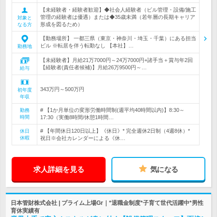
【未経験者・経験者歓迎】◆社会人経験者（ビル管理・設備/施工
管理の経験者は優遇）または◆35歳未満（若年層の長期キャリア
対象と
形成を図るため）
なる方
【勤務場所】 一都三県（東京・神奈川・埼玉・千葉）にある担当
ビル ※転居を伴う転勤なし 【本社】…
勤務地
【未経験者】月給21万7000円～24万7000円+諸手当＋賞与年2回
【経験者(責任者候補)】月給26万9500円～…
給与
343万円～500万円
初年度
年収
# 【1か月単位の変形労働時間制(週平均40時間以内)】8:30～
勤務
時間
17:30（実働8時間/休憩1時間…
# 【年間休日120日以上】《休日》* 完全週休2日制（4週8休）*
休日
休暇
祝日※会社カレンダーによる《休…
求人詳細を見る
気になる
日本管財株式会社 | プライム上場Gr｜*退職金制度*子育て世代活躍中*男性
育休実績有