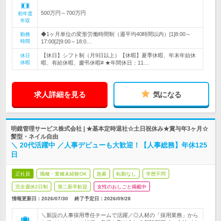
500万円～700万円
初年度
年収
◆1ヶ月単位の変形労働時間制（週平均40時間以内）[1]8:00～
勤務
時間
17:00[2]9:00～18:0…
【休日】シフト制（月9日以上）【休暇】夏季休暇、年末年始休
休日
休暇
暇、有給休暇、慶弔休暇# ★年間休日：11…
求人詳細を見る
気になる
明鏡管理サービス株式会社 | ★基本定時退社☆土日祝休み★賞与年3ヶ月☆
髪型・ネイル自由
＼ 20代活躍中 ／人事デビューも大歓迎！【人事総務】年休125
日
正社員
職種・業種未経験OK
急募
転勤なし
学歴不問
完全週休2日制
第二新卒歓迎
女性のおしごと掲載中
情報更新日：2026/07/30
終了予定日：
2026/09/28
＼新設の人事採用専任チームで活躍／◎人材の「採用業務」から