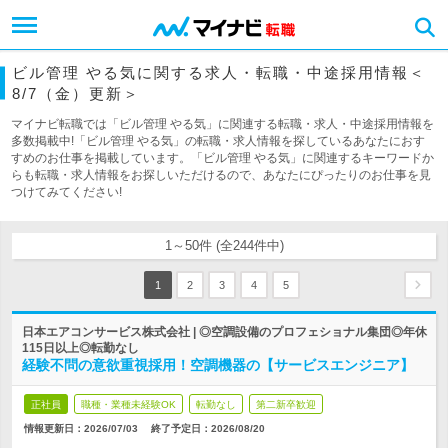
ビル管理 やる気に関する求人・転職・中途採用情報＜
8/7（金）更新＞
マイナビ転職では「ビル管理 やる気」に関連する転職・求人・中途採用情報を
多数掲載中!「ビル管理 やる気」の転職・求人情報を探しているあなたにおす
すめのお仕事を掲載しています。「ビル管理 やる気」に関連するキーワードか
らも転職・求人情報をお探しいただけるので、あなたにぴったりのお仕事を見
つけてみてください!
1～50件 (全244件中)
1
2
3
4
5
日本エアコンサービス株式会社 | ◎空調設備のプロフェショナル集団◎年休
115日以上◎転勤なし
経験不問の意欲重視採用！空調機器の【サービスエンジニア】
正社員
職種・業種未経験OK
転勤なし
第二新卒歓迎
情報更新日：2026/07/03
終了予定日：
2026/08/20