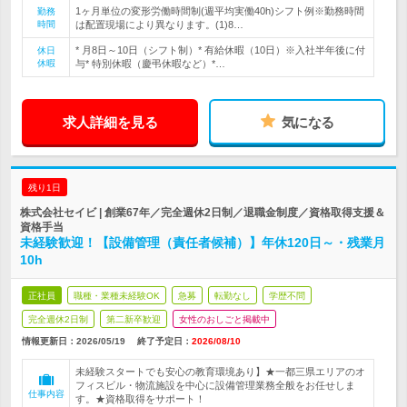
1ヶ月単位の変形労働時間制(週平均実働40h)シフト例※勤務時間
勤務
時間
は配置現場により異なります。(1)8…
* 月8日～10日（シフト制）* 有給休暇（10日）※入社半年後に付
休日
休暇
与* 特別休暇（慶弔休暇など）*…
求人詳細を見る
気になる
残り1日
株式会社セイビ | 創業67年／完全週休2日制／退職金制度／資格取得支援＆
資格手当
未経験歓迎！【設備管理（責任者候補）】年休120日～・残業月
10h
正社員
職種・業種未経験OK
急募
転勤なし
学歴不問
完全週休2日制
第二新卒歓迎
女性のおしごと掲載中
情報更新日：2026/05/19
終了予定日：
2026/08/10
未経験スタートでも安心の教育環境あり】★一都三県エリアのオ
フィスビル・物流施設を中心に設備管理業務全般をお任せしま
仕事内容
す。★資格取得をサポート！