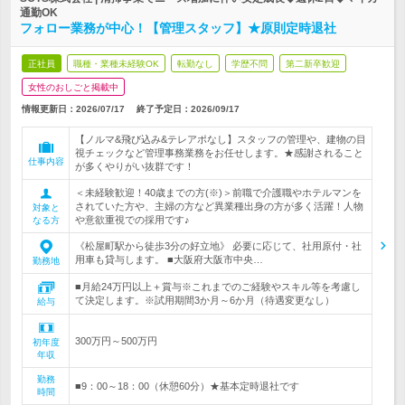
通勤OK
フォロー業務が中心！【管理スタッフ】★原則定時退社
正社員
職種・業種未経験OK
転勤なし
学歴不問
第二新卒歓迎
女性のおしごと掲載中
情報更新日：2026/07/17
終了予定日：
2026/09/17
【ノルマ&飛び込み&テレアポなし】スタッフの管理や、建物の目
視チェックなど管理事務業務をお任せします。★感謝されること
仕事内容
が多くやりがい抜群です！
＜未経験歓迎！40歳までの方(※)＞前職で介護職やホテルマンを
されていた方や、主婦の方など異業種出身の方が多く活躍！人物
対象と
や意欲重視での採用です♪
なる方
《松屋町駅から徒歩3分の好立地》 必要に応じて、社用原付・社
用車も貸与します。 ■大阪府大阪市中央…
勤務地
■月給24万円以上＋賞与※これまでのご経験やスキル等を考慮し
て決定します。※試用期間3か月～6か月（待遇変更なし）
給与
300万円～500万円
初年度
年収
勤務
■9：00～18：00（休憩60分）★基本定時退社です
時間