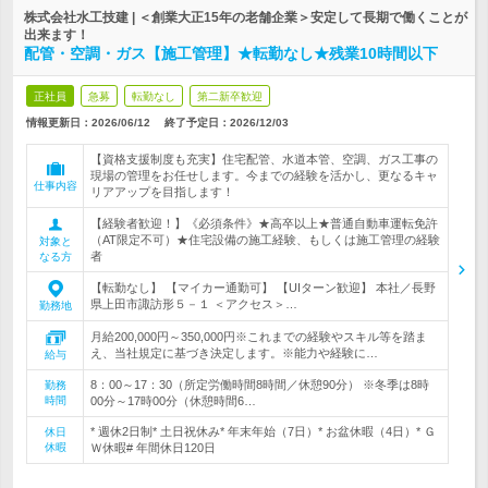
株式会社水工技建 | ＜創業大正15年の老舗企業＞安定して長期で働くことが
出来ます！
配管・空調・ガス【施工管理】★転勤なし★残業10時間以下
正社員
急募
転勤なし
第二新卒歓迎
情報更新日：2026/06/12
終了予定日：
2026/12/03
【資格支援制度も充実】住宅配管、水道本管、空調、ガス工事の
現場の管理をお任せします。今までの経験を活かし、更なるキャ
仕事内容
リアアップを目指します！
【経験者歓迎！】《必須条件》★高卒以上★普通自動車運転免許
（AT限定不可）★住宅設備の施工経験、もしくは施工管理の経験
対象と
者
なる方
【転勤なし】 【マイカー通勤可】 【UIターン歓迎】 本社／長野
県上田市諏訪形５－１ ＜アクセス＞…
勤務地
月給200,000円～350,000円※これまでの経験やスキル等を踏ま
え、当社規定に基づき決定します。※能力や経験に…
給与
8：00～17：30（所定労働時間8時間／休憩90分） ※冬季は8時
勤務
時間
00分～17時00分（休憩時間6…
* 週休2日制* 土日祝休み* 年末年始（7日）* お盆休暇（4日）* Ｇ
休日
休暇
Ｗ休暇# 年間休日120日