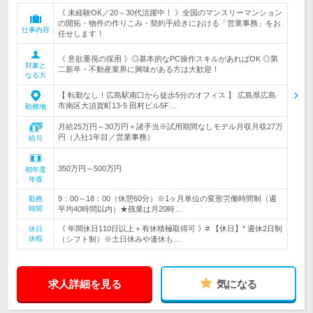
《 未経験OK／20～30代活躍中！ 》全国のマンスリーマンション
の開拓・物件の作りこみ・契約手続きにおける「営業事務」をお
仕事内容
任せします！
《 意欲重視の採用 》◎基本的なPC操作スキルがあればOK ◎第
対象と
二新卒・不動産業界に興味がある方は大歓迎！
なる方
【 転勤なし！広島駅南口から徒歩5分のオフィス 】 広島県広島
市南区大須賀町13-5 田村ビル5F…
勤務地
月給25万円～30万円＋諸手当※試用期間なしモデル月収月収27万
円（入社1年目／営業事務）
給与
350万円～500万円
初年度
年収
9：00～18：00（休憩60分）※1ヶ月単位の変形労働時間制（週
勤務
時間
平均40時間以内）★残業は月20時…
《 年間休日110日以上＋有休積極取得可 》# 【休日】* 週休2日制
休日
休暇
（シフト制）※土日休みや連休も…
求人詳細を見る
気になる