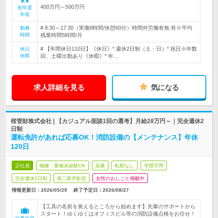
400万円～500万円
初年度
年収
# 8:30～17:30（実働8時間/休憩60分）時間外労働有無:有※平均
勤務
時間
残業時間5時間/月
# 【年間休日110日】《休日》* 週休2日制（土・日）* 祝日※年数
休日
休暇
回、土曜出勤あり《休暇》* 年…
求人詳細を見る
気になる
桜管財株式会社 | 【カジュアル面談1回の選考】月給28万円～｜完全週休2
日制
運転免許があれば応募OK！消防設備の【メンテナンス】年休
120日
正社員
職種・業種未経験OK
急募
転勤なし
学歴不問
完全週休2日制
第二新卒歓迎
女性のおしごと掲載中
情報更新日：2026/05/29
終了予定日：
2026/08/27
【工具の名前を覚えるところから始めます】先輩のサポートから
スタート！ゆくゆくはオフィスビル等の消防設備点検をお任せ！