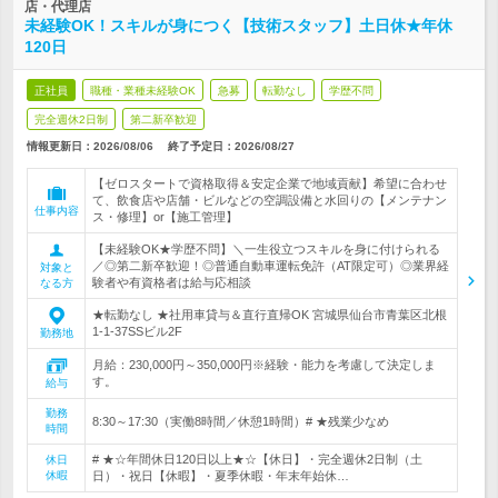
店・代理店
未経験OK！スキルが身につく【技術スタッフ】土日休★年休
120日
正社員
職種・業種未経験OK
急募
転勤なし
学歴不問
完全週休2日制
第二新卒歓迎
情報更新日：2026/08/06
終了予定日：
2026/08/27
【ゼロスタートで資格取得＆安定企業で地域貢献】希望に合わせ
て、飲食店や店舗・ビルなどの空調設備と水回りの【メンテナン
仕事内容
ス・修理】or【施工管理】
【未経験OK★学歴不問】＼一生役立つスキルを身に付けられる
／◎第二新卒歓迎！◎普通自動車運転免許（AT限定可）◎業界経
対象と
験者や有資格者は給与応相談
なる方
★転勤なし ★社用車貸与＆直行直帰OK 宮城県仙台市青葉区北根
1-1-37SSビル2F
勤務地
月給：230,000円～350,000円※経験・能力を考慮して決定しま
す。
給与
勤務
8:30～17:30（実働8時間／休憩1時間）# ★残業少なめ
時間
# ★☆年間休日120日以上★☆【休日】・完全週休2日制（土
休日
休暇
日）・祝日【休暇】・夏季休暇・年末年始休…