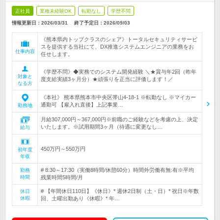
正社員
業種未経験OK
転勤なし
学歴不問
情報更新日：2026/03/31
終了予定日：
2026/09/03
《熊本県内トップクラスのシェア》トータルセキュリティサービ
スを提供する当社にて、DX推進システムエンジニアの業務をお
仕事内容
任せします。
《学歴不問》◆実務でのシステム開発経験 ＼★賞与年2回（昨年
対象と
度支給実績3ヶ月分）★頑張りを正当に評価します！／
なる方
《本社》 熊本県熊本市中央区帯山4-18-1 ※転勤なし ※マイカー
通勤可 【雇入れ直後】上記事業…
勤務地
月給307,000円～367,000円※前職のご経験などを考慮の上、決定
いたします。※試用期間3ヶ月（待遇に変更なし…
給与
450万円～550万円
初年度
年収
# 8:30～17:30（実働8時間/休憩60分）時間外労働有無:有※平均
勤務
時間
残業時間5時間/月
# 【年間休日110日】《休日》* 週休2日制（土・日）* 祝日※年数
休日
休暇
回、土曜出勤あり《休暇》* 年…