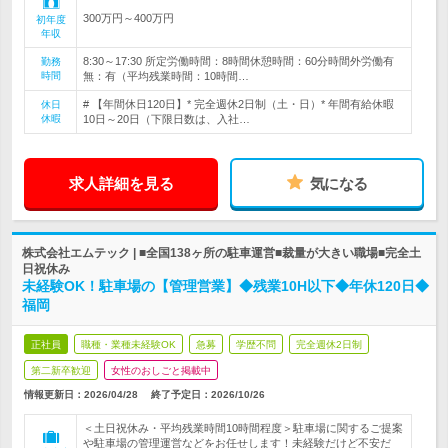
300万円～400万円
初年度
年収
8:30～17:30 所定労働時間：8時間休憩時間：60分時間外労働有
勤務
時間
無：有（平均残業時間：10時間…
# 【年間休日120日】* 完全週休2日制（土・日）* 年間有給休暇
休日
休暇
10日～20日（下限日数は、入社…
求人詳細を見る
気になる
株式会社エムテック | ■全国138ヶ所の駐車運営■裁量が大きい職場■完全土
日祝休み
未経験OK！駐車場の【管理営業】◆残業10H以下◆年休120日◆
福岡
正社員
職種・業種未経験OK
急募
学歴不問
完全週休2日制
第二新卒歓迎
女性のおしごと掲載中
情報更新日：2026/04/28
終了予定日：
2026/10/26
＜土日祝休み・平均残業時間10時間程度＞駐車場に関するご提案
や駐車場の管理運営などをお任せします！未経験だけど不安だ