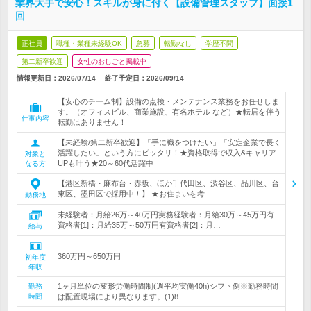
業界大手で安心！スキルが身に付く【設備管理スタッフ】面接1
回
正社員
職種・業種未経験OK
急募
転勤なし
学歴不問
第二新卒歓迎
女性のおしごと掲載中
情報更新日：2026/07/14
終了予定日：
2026/09/14
【安心のチーム制】設備の点検・メンテナンス業務をお任せしま
す。（オフィスビル、商業施設、有名ホテル など）★転居を伴う
仕事内容
転勤はありません！
【未経験/第二新卒歓迎】「手に職をつけたい」「安定企業で長く
活躍したい」という方にピッタリ！★資格取得で収入&キャリア
対象と
UPも叶う★20～60代活躍中
なる方
【港区新橋・麻布台・赤坂、ほか千代田区、渋谷区、品川区、台
東区、墨田区で採用中！】 ★お住まいを考…
勤務地
未経験者：月給26万～40万円実務経験者：月給30万～45万円有
資格者[1]：月給35万～50万円有資格者[2]：月…
給与
360万円～650万円
初年度
年収
1ヶ月単位の変形労働時間制(週平均実働40h)シフト例※勤務時間
勤務
時間
は配置現場により異なります。(1)8…