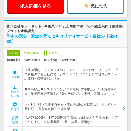
求人詳細を見る
気になる
株式会社キューネット | ◆創業50年以上◆熊本県下で48拠点展開｜熊本県
ブライト企業認定
熊本の安心・安全を守るセキュリティサービス会社の【社内
SE】
正社員
業種未経験OK
転勤なし
情報更新日：2026/03/31
終了予定日：
2026/09/03
《熊本県内トップクラスのシェア》トータルセキュリティサービ
スを提供する当社にて、システムエンジニアとして社内システム
仕事内容
の運用・保守業務を担当。
◆高卒以上◆システムエンジニア経験（2年以上） ＼★賞与年2
対象と
回（昨年度支給実績3ヶ月分）★頑張りを正当に評価します！／
なる方
《本社》 熊本県熊本市中央区帯山4-18-1 ※転勤なし ※マイカー
通勤可 【雇入れ直後】上記事業…
勤務地
月給273,000円～337,000円※前職のご経験などを考慮の上、決定
いたします。※試用期間3ヶ月（待遇に変更なし…
給与