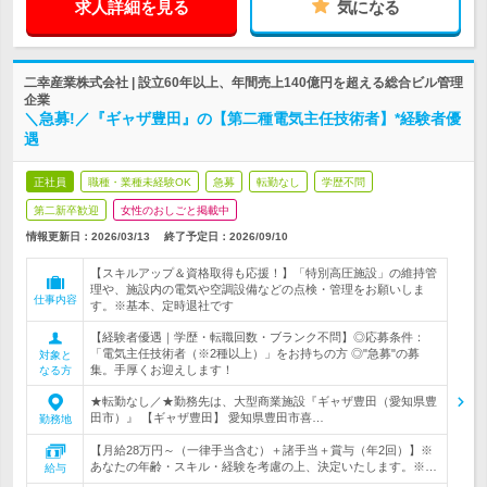
求人詳細を見る
気になる
二幸産業株式会社 | 設立60年以上、年間売上140億円を超える総合ビル管理
企業
＼急募!／『ギャザ豊田』の【第二種電気主任技術者】*経験者優
遇
正社員
職種・業種未経験OK
急募
転勤なし
学歴不問
第二新卒歓迎
女性のおしごと掲載中
情報更新日：2026/03/13
終了予定日：
2026/09/10
【スキルアップ＆資格取得も応援！】「特別高圧施設」の維持管
理や、施設内の電気や空調設備などの点検・管理をお願いしま
仕事内容
す。※基本、定時退社です
【経験者優遇｜学歴・転職回数・ブランク不問】◎応募条件：
「電気主任技術者（※2種以上）」をお持ちの方 ◎"急募"の募
対象と
集。手厚くお迎えします！
なる方
★転勤なし／★勤務先は、大型商業施設『ギャザ豊田（愛知県豊
田市）』 【ギャザ豊田】 愛知県豊田市喜…
勤務地
【月給28万円～（一律手当含む）＋諸手当＋賞与（年2回）】※
あなたの年齢・スキル・経験を考慮の上、決定いたします。※…
給与