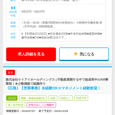
賞与年2回（昨年実績5か月分）※経験・能力…
給与
430万円～650万円
初年度
年収
◇9:30～18:00（実働7時間30分/休憩60分）※時間外労働有無:有
勤務
時間
（月平均20～30時間程度…
# 【年間休日123日】■完全週休2日制■年末年始休暇■夏期休暇■
休日
休暇
慶弔休暇■GW■有給休暇12日※下…
求人詳細を見る
気になる
新着
株式会社ケイアイホールディングス | 不動産展開する中で急成長中のAM事
業部｜★少数精鋭で組織作り
《広島》【営業事務】未経験OK☆マネジメント経験歓迎！
正社員
職種・業種未経験OK
急募
転勤なし
学歴不問
第二新卒歓迎
女性のおしごと掲載中
情報更新日：2026/07/07
終了予定日：
2026/12/28