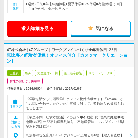
■週休2日制■年末年始休暇■夏季休暇■GW休暇■有給休暇（10日
休日
休暇
～）■その他、会社休日あり
求人詳細を見る
気になる
47株式会社 | 47グループ｜ワークプレイスづくり★年間休日122日
恵比寿／経験者優遇！オフィス仲介【カスタマークリエーショ
ン】
正社員
急募
完全週休2日制
第二新卒歓迎
リモートワーク可
女性のおしごと掲載中
情報更新日：2026/08/04
終了予定日：
2027/01/07
《経験を活かして活躍◎》オフィス物件情報サイト「officee」か
らお問い合わせいただいたお客様に対して、契約周りの業務をお
仕事内容
任せします！
【学歴不問｜経験者優遇】＜必須＞◆不動産仲介営業の経験◆宅
地建物取引士 ◎不動産契約周り、不動産管理、マネジメント経験
対象と
がある方は歓迎♪
なる方
東京都渋谷区広尾1-13-1 フジキカイ広尾ビル6階 【雇入れ直後】