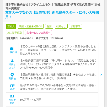
日本管財株式会社 | プライム上場Gr｜*退職金制度*子育て世代活躍中*男性
育休実績有
業界大手で安心の【設備管理】新規案件スタートに伴い大幅採
用！
正社員
職種・業種未経験OK
急募
転勤なし
学歴不問
第二新卒歓迎
女性のおしごと掲載中
情報更新日：2026/07/31
終了予定日：
2026/10/01
【安心のチーム制】設備の点検・メンテナンス業務をお任せしま
す。（商業施設、スポーツ公園、公共施設など）★転居を伴う転
仕事内容
勤はありません！
【未経験/第二新卒歓迎】「手に職をつけたい」「安定企業で長く
活躍したい」という方にピッタリ！★資格取得で収入&キャリア
対象と
UPも叶う★20～60代活躍中
なる方
【愛知県豊橋市／豊川市／蒲郡市限定募集】 ★お住まいを考慮し
て配属 ★転居を伴う転勤なし 【勤務地…
勤務地
月給230,000円～330,000円+各種手当＋賞与年2回※経験・資格・
能力を考慮の上、当社規定により優遇〇入社後…
給与
300万円～430万円
初年度
年収