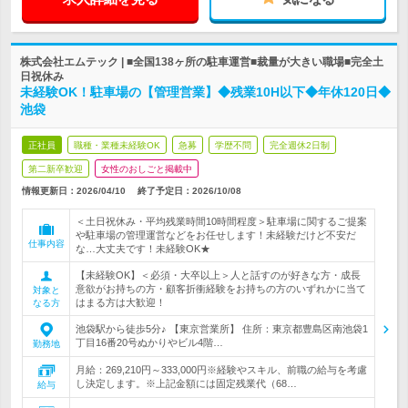
株式会社エムテック | ■全国138ヶ所の駐車運営■裁量が大きい職場■完全土
日祝休み
未経験OK！駐車場の【管理営業】◆残業10H以下◆年休120日◆
池袋
正社員
職種・業種未経験OK
急募
学歴不問
完全週休2日制
第二新卒歓迎
女性のおしごと掲載中
情報更新日：2026/04/10
終了予定日：
2026/10/08
＜土日祝休み・平均残業時間10時間程度＞駐車場に関するご提案
や駐車場の管理運営などをお任せします！未経験だけど不安だ
仕事内容
な…大丈夫です！未経験OK★
【未経験OK】＜必須・大卒以上＞人と話すのが好きな方・成長
意欲がお持ちの方・顧客折衝経験をお持ちの方のいずれかに当て
対象と
はまる方は大歓迎！
なる方
池袋駅から徒歩5分♪ 【東京営業所】 住所：東京都豊島区南池袋1
丁目16番20号ぬかりやビル4階…
勤務地
月給：269,210円～333,000円※経験やスキル、前職の給与を考慮
し決定します。※上記金額には固定残業代（68…
給与