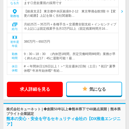
ます◎意欲重視の採用です
なる方
【銀座支店】 東京都中央区銀座8-2-12 東京華僑会館3階 ※【変
更の範囲】上記を除く当社関連勤…
勤務地
月給25万～35万円＋各種手当＋交通費全額支給＋インセンティブ
※上記には固定残業手当月3万円以上（固定残業時間月16…
給与
380万円～650万円
初年度
年収
9：30～18：30 （内休憩1時間。所定労働時間8時間）業務が早
勤務
時間
く終われば17：45に退勤可能！最…
# ＜年間休日126日以上！＞* 完全週休2日制（土日）* 祝日* 夏季
休日
休暇
休暇* 年末年始休暇* 有給…
求人詳細を見る
気になる
株式会社キューネット | ◆創業50年以上◆熊本県下で48拠点展開｜熊本県
ブライト企業認定
熊本の安心・安全を守るセキュリティ会社の【DX推進エンジニ
ア】