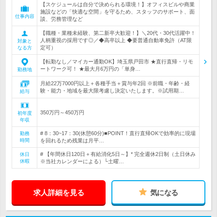
【スケジュールは自分で決められる環境！】オフィスビルや商業
施設などの「快適な空間」を守るため、スタッフのサポート、面
仕事内容
談、労務管理など
【職種・業種未経験、第二新卒大歓迎！】＼20代・30代活躍中！
人柄重視の採用です◎／◆高卒以上 ◆要普通自動車免許（AT限
対象と
定可）
なる方
【転勤なし／マイカー通勤OK】埼玉県戸田市 ★直行直帰・リモ
ートワーク可！ ★最大月6万円の「単身…
勤務地
月給22万7000円以上＋各種手当＋賞与年2回 ※前職・年齢・経
験・能力・地域を最大限考慮し決定いたします。※試用期…
給与
350万円～450万円
初年度
年収
# 8：30~17：30(休憩60分)■POINT！直行直帰OKで効率的に現場
勤務
時間
を回れるため残業は月平…
# 【年間休日120日＋有給消化5日～】* 完全週休2日制（土日休み
休日
休暇
※当社カレンダーによる）└土曜…
求人詳細を見る
気になる