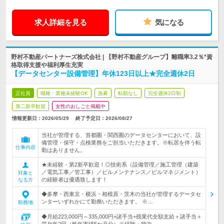
求人詳細を見る
気になる
野村不動産パートナーズ株式会社 | 【野村不動産グループ】離職率3.2％*資
格取得支援や福利厚生充実
【データセンター設備管理】年休123日以上★完全週休2日
正社員
職種・業種未経験OK
急募
転勤なし
完全週休2日制
第二新卒歓迎
女性のおしごと掲載中
情報更新日：2026/05/29
終了予定日：
2026/08/27
当社が管理する、首都圏・関西圏のデータセンターにおいて、設
備管理・保守・点検業務をご担当いただきます。※転居を伴う転
仕事内容
勤はありません。
★未経験・第2新卒歓迎！◎技術系（設備管理／施工管理（建築
／電気工事／管工事）／ビルメンテナンス／ビルマネジメント）
対象と
の経験者は優遇致します！
なる方
◆多摩・西東京・横浜・相模原・茨木の当社が管理するデータセ
ンターいずれかにて勤務いただきます。 ※…
勤務地
◆月給223,000円～335,000円+諸手当+残業代全額支給＋諸手当＋