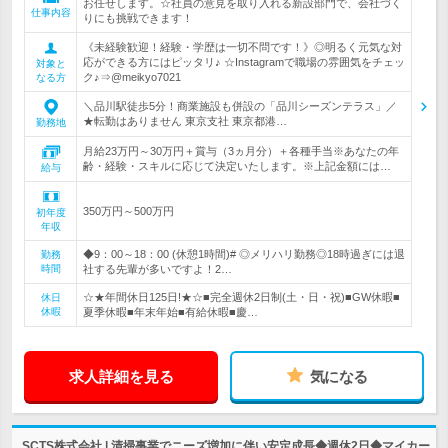
お任せします。☆社員の意見を取り入れる新設部門で、会社づく
仕事内容
りにも挑戦できます！
《未経験歓迎！経験・学歴は一切不問です！》◎明るく元気な対
応ができる方にはピッタリ♪ ☆Instagramで職場の雰囲気をチェッ
対象と
ク♪⇒@meikyo7021
なる方
＼品川駅徒歩5分！商業施設も併設の「品川シーズンテラス」／
★転勤はありません 東京支社 東京都港…
勤務地
月給23万円～30万円＋賞与（3ヵ月分）＋各種手当※あなたの年
齢・経験・スキルに応じて決定いたします。※上記金額には…
給与
350万円～500万円
初年度
年収
◆9：00～18：00 (休憩1時間)# ◎メリハリ勤務◎18時過ぎには退
勤務
時間
社する先輩が多いですよ！2…
☆★年間休日125日!★☆■完全週休2日制(土・日・祝)■GW休暇■
休日
休暇
夏季休暇■年末年始■有給休暇■慶…
求人詳細を見る
気になる
SCTS株式会社 | 清掃事業でニーズ増加に伴い安定成長◆週休2日◆マイカー