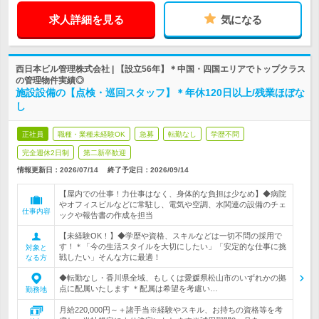
求人詳細を見る
気になる
西日本ビル管理株式会社 | 【設立56年】＊中国・四国エリアでトップクラス
の管理物件実績◎
施設設備の【点検・巡回スタッフ】＊年休120日以上/残業ほぼな
し
正社員
職種・業種未経験OK
急募
転勤なし
学歴不問
完全週休2日制
第二新卒歓迎
情報更新日：2026/07/14
終了予定日：
2026/09/14
【屋内での仕事！力仕事はなく、身体的な負担は少なめ】◆病院
やオフィスビルなどに常駐し、電気や空調、水関連の設備のチェ
仕事内容
ックや報告書の作成を担当
【未経験OK！】◆学歴や資格、スキルなどは一切不問の採用で
す！＊「今の生活スタイルを大切にしたい」「安定的な仕事に挑
対象と
戦したい」そんな方に最適！
なる方
◆転勤なし・香川県全域、もしくは愛媛県松山市のいずれかの拠
点に配属いたします ＊配属は希望を考慮い…
勤務地
月給220,000円～＋諸手当※経験やスキル、お持ちの資格等を考