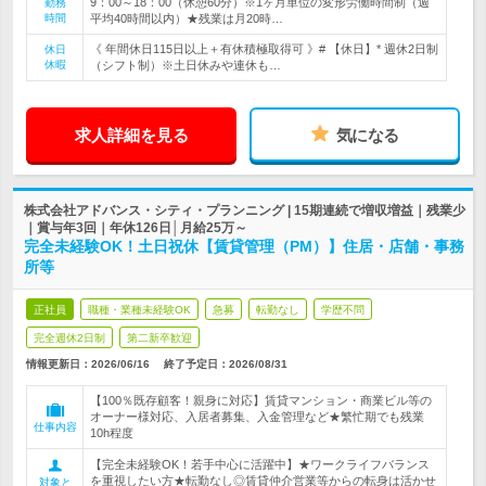
9：00～18：00（休憩60分）※1ヶ月単位の変形労働時間制（週
勤務
時間
平均40時間以内）★残業は月20時…
《 年間休日115日以上＋有休積極取得可 》# 【休日】* 週休2日制
休日
休暇
（シフト制）※土日休みや連休も…
求人詳細を見る
気になる
株式会社アドバンス・シティ・プランニング | 15期連続で増収増益｜残業少
｜賞与年3回｜年休126日│月給25万～
完全未経験OK！土日祝休【賃貸管理（PM）】住居・店舗・事務
所等
正社員
職種・業種未経験OK
急募
転勤なし
学歴不問
完全週休2日制
第二新卒歓迎
情報更新日：2026/06/16
終了予定日：
2026/08/31
【100％既存顧客！親身に対応】賃貸マンション・商業ビル等の
オーナー様対応、入居者募集、入金管理など★繁忙期でも残業
仕事内容
10h程度
【完全未経験OK！若手中心に活躍中】★ワークライフバランス
を重視したい方★転勤なし◎賃貸仲介営業等からの転身は活かせ
対象と