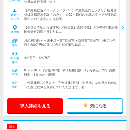
仕事内容
☆基本直行直帰です！
【未経験歓迎／ワークライフバランス重視派にピッタリ】応募資
格は運転普通免許『のみ』！☆20～30代の先輩スタッフが多数活
対象と
躍中☆独立志向の方も歓迎
なる方
【西国分寺駅から徒歩8分／完全直行直帰可能】 185-0013 東京都
国分寺市西恋ケ窪1-7-11…
勤務地
月給28万円～＋諸手当＋賞与2回/年＋臨時賞与2回/年【モデル年
収】600万円/32歳 ※2年目500万円/33歳 …
給与
400万円～550万円
初年度
年収
8:30～18:30（実働8時間）平均勤務日数：1ヶ月あたり22日実働
勤務
時間
時間：1日あたり8時間
～年間休日120日以上～完全週休2日制（土日祝）→休日出勤があ
休日
休暇
った際は代休を取得していただきます。有…
求人詳細を見る
気になる
新着