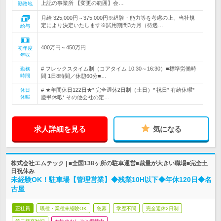
上記の事業所 【変更の範囲】会…
勤務地
月給 325,000円～375,000円※経験・能力等を考慮の上、当社規
定により決定いたします※試用期間3カ月（待遇…
給与
400万円～450万円
初年度
年収
# フレックスタイム制（コアタイム 10:30～16:30）■標準労働時
勤務
時間
間 1日8時間／休憩60分■…
# ★年間休日122日★* 完全週休2日制（土日）* 祝日* 有給休暇*
休日
休暇
慶弔休暇* その他会社の定…
求人詳細を見る
気になる
株式会社エムテック | ■全国138ヶ所の駐車運営■裁量が大きい職場■完全土
日祝休み
未経験OK！駐車場【管理営業】◆残業10H以下◆年休120日◆名
古屋
正社員
職種・業種未経験OK
急募
学歴不問
完全週休2日制