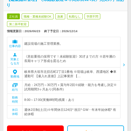
り
正社員
職種・業種未経験OK
急募
転勤なし
学歴不問
第二新卒歓迎
情報更新日：2026/06/23
終了予定日：
2026/12/14
建設現場の施工管理業務。
仕事内容
《意欲重視の採用です！未経験歓迎》30才までの方 ※若年層の
対象と
長期キャリア形成を図るため
なる方
岐阜県大垣市北切石町2丁目1番地 ※現場は岐阜、西濃地区 ◆車
通勤可 【雇入れ直後】上記事業所 【…
勤務地
月給：24万円～30万円＋賞与年2回※経験・能力を考慮し決定※
試用期間3ヶ月あり(同条件)
給与
勤務
8:00～17:00(実働8時間)残業：あり
時間
週休2日制(土日)※年間休日124日* 祝日* GW・年末年始休暇* 有
休日
休暇
給休暇