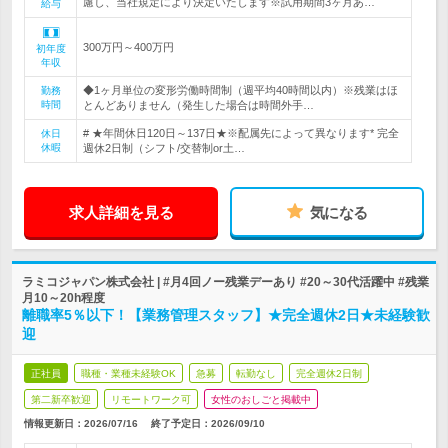
慮し、当社規定により決定いたします※試用期間3ヶ月あ…
給与
300万円～400万円
初年度
年収
◆1ヶ月単位の変形労働時間制（週平均40時間以内）※残業はほ
勤務
時間
とんどありません（発生した場合は時間外手…
# ★年間休日120日～137日★※配属先によって異なります* 完全
休日
休暇
週休2日制（シフト/交替制or土…
求人詳細を見る
気になる
ラミコジャパン株式会社 | #月4回ノー残業デーあり #20～30代活躍中 #残業
月10～20h程度
離職率5％以下！【業務管理スタッフ】★完全週休2日★未経験歓
迎
正社員
職種・業種未経験OK
急募
転勤なし
完全週休2日制
第二新卒歓迎
リモートワーク可
女性のおしごと掲載中
情報更新日：2026/07/16
終了予定日：
2026/09/10