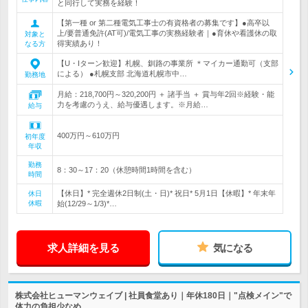
と同行して実務を経験！
【第一種 or 第二種電気工事士の有資格者の募集です】●高卒以
上/要普通免許(AT可)/電気工事の実務経験者｜●育休や看護休の取
対象と
得実績あり！
なる方
【U・Iターン歓迎】札幌、釧路の事業所 ＊マイカー通勤可（支部
による） ●札幌支部 北海道札幌市中…
勤務地
月給：218,700円～320,200円 ＋ 諸手当 ＋ 賞与年2回※経験・能
力を考慮のうえ、給与優遇します。※月給…
給与
400万円～610万円
初年度
年収
勤務
8：30～17：20（休憩時間1時間を含む）
時間
【休日】* 完全週休2日制(土・日)* 祝日* 5月1日【休暇】* 年末年
休日
休暇
始(12/29～1/3)*…
求人詳細を見る
気になる
株式会社ヒューマンウェイブ | 社員食堂あり｜年休180日｜"点検メイン"で
体力の負担少なめ