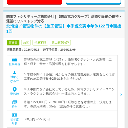
関電ファシリティーズ株式会社 | 【関西電力グループ】建物や設備の維持・
運営にワンストップ対応
北海道／管理物件の【施工管理】◆手当充実◆年休122日◆面接
1回
正社員
急募
学歴不問
第二新卒歓迎
情報更新日：2026/05/19
終了予定日：
2026/11/09
管理物件の施工管理（元請）。発注者やテナントとの調整、工
程・収支・安全・品質管理をお任せします。
仕事内容
＼学歴不問／【必須】何かしらの施工管理経験／電気もしくは管
対象と
工事の施工管理技士2級以上をお持ちの方
なる方
※工事部門を子会社化しているため、関電ファシリティーズコン
ストラクション株式会社へ一律出向となりま…
勤務地
月給：221,000円～378,000円※経験などを考慮の上、決定しま
す。※試用期間：3か月（雇用条件に変更なし）
給与
360万円～550万円
初年度
年収