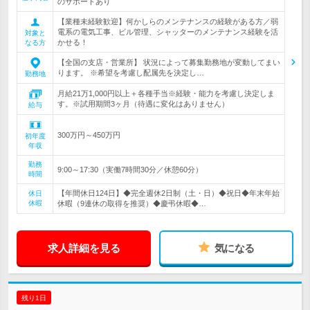
のサポートあり
【業種未経験歓迎】何かしらのメンテナンスの経験がある方／弱
電系の電気工事、ビル管理、シャッターのメンテナンス経験を活
対象と
かせる！
なる方
【全国の支店・営業所】 状況によって募集勤務地が変動してまい
ります。 ※希望を考慮し配属先を決定し…
勤務地
月給21万1,000円以上＋各種手当※経験・能力を考慮し決定しま
す。※試用期間3ヶ月（待遇に変化はありません）
給与
300万円～450万円
初年度
年収
勤務
9:00～17:30（実働7時間30分／休憩60分）
時間
【年間休日124日】◆完全週休2日制（土・日）◆祝日◆年末年始
休日
休暇
休暇（9連休の取得を推奨）◆慶弔休暇◆…
求人詳細を見る
気になる
残り1日