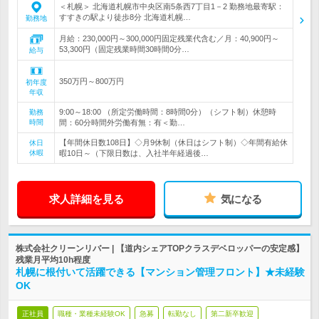
＜札幌＞ 北海道札幌市中央区南5条西7丁目1－2 勤務地最寄駅：
すすきの駅より徒歩8分 北海道札幌…
勤務地
月給：230,000円～300,000円固定残業代含む／月：40,900円～
53,300円（固定残業時間30時間0分…
給与
350万円～800万円
初年度
年収
9:00～18:00 （所定労働時間：8時間0分）（シフト制）休憩時
勤務
時間
間：60分時間外労働有無：有＜勤…
【年間休日数108日】◇月9休制（休日はシフト制）◇年間有給休
休日
休暇
暇10日～（下限日数は、入社半年経過後…
求人詳細を見る
気になる
株式会社クリーンリバー | 【道内シェアTOPクラスデベロッパーの安定感】
残業月平均10h程度
札幌に根付いて活躍できる【マンション管理フロント】★未経験
OK
正社員
職種・業種未経験OK
急募
転勤なし
第二新卒歓迎