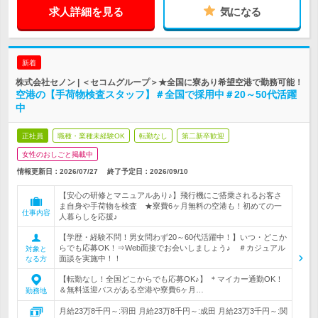
求人詳細を見る
気になる
新着
株式会社セノン | ＜セコムグループ＞★全国に寮あり希望空港で勤務可能！
空港の【手荷物検査スタッフ】＃全国で採用中＃20～50代活躍
中
正社員
職種・業種未経験OK
転勤なし
第二新卒歓迎
女性のおしごと掲載中
情報更新日：2026/07/27
終了予定日：
2026/09/10
【安心の研修とマニュアルあり♪】飛行機にご搭乗されるお客さ
ま自身や手荷物を検査 ★寮費6ヶ月無料の空港も！初めての一
仕事内容
人暮らしを応援♪
【学歴・経験不問！男女問わず20～60代活躍中！】いつ・どこか
らでも応募OK！⇒Web面接でお会いしましょう♪ ＃カジュアル
対象と
面談を実施中！！
なる方
【転勤なし！全国どこからでも応募OK♪】 ＊マイカー通勤OK！
＆無料送迎バスがある空港や寮費6ヶ月…
勤務地
月給23万8千円～:羽田 月給23万8千円～:成田 月給23万3千円～:関