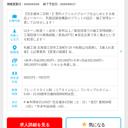
情報更新日：2026/03/26
終了予定日：
2026/09/17
【完全週休二日制！】雪印メグミルクグループをはじめとする食
品メーカーへ、乳製品製造機器やプラントの設計・施工管理を一
仕事内容
貫してお任せします！
UIターン歓迎！＜必須＞高卒以上／製造現場での施工管理経験／
工場現場での業務経験／普免(AT可) ★安定企業で長く働きたい方
対象と
を歓迎します！
なる方
札幌工場 北海道江別市工栄町5‐19 ※転勤は当面無し 【雇入れ直
後】上記事業所 【変更の範囲】会…
勤務地
<高卒>月給280,000円～320,000円<大卒>月給320,000円～
380,000円※経験・スキルを考慮し決…
給与
500万円～700万円
初年度
年収
フレックスタイム制（コアタイムなし）フレキシブルタイム：
勤務
時間
5:00～22:00標準労働時間8時間休憩:…
# ★年間休日126日* 完全週休2日制（土・日）* 祝日* 夏期休暇
休日
休暇
（3日）* 年末年始休暇（4日…
求人詳細を見る
気になる