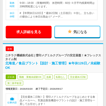
9:00～18:00 （実働8時間） 休憩時間：60分 ※月平均残業時間は
勤務
時間
20時間程度になります。
# 【年間休日122日】* 週休2日制（土日祝日）※但し、立ち合い
休日
休暇
の都合により休日出勤あり* メーデ…
求人詳細を見る
気になる
新着
ニチラク機械株式会社 | 雪印メグミルクグループの安定基盤！★フレックス
タイム制
北海道／食品プラント【設計・施工管理】★年休126日／未経験
OK
正社員
職種・業種未経験OK
急募
転勤なし
完全週休2日制
第二新卒歓迎
情報更新日：2026/03/20
終了予定日：
2026/09/17
【完全週休二日制！】雪印メグミルクグループをはじめとする食
品メーカーへ、乳製品製造機器やプラントの設計・施工管理を一
仕事内容
貫してお任せします！