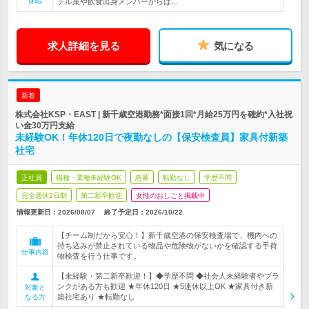
休暇
テル業や飲食出身メンバーからは…
求人詳細を見る
気になる
新着
株式会社KSP・EAST | 新千歳空港勤務*面接1回*月給25万円を確約*入社祝
い金30万円支給
未経験OK！年休120日で夜勤なしの【保安検査員】家具付新築
社宅
正社員
職種・業種未経験OK
急募
転勤なし
学歴不問
完全週休2日制
第二新卒歓迎
女性のおしごと掲載中
情報更新日：2026/08/07
終了予定日：
2026/10/22
【チーム制だから安心！】新千歳空港の保安検査場で、機内への
持ち込みが禁止されている物品や危険物がないかを確認する手荷
仕事内容
物検査を行う仕事です。
【未経験・第二新卒歓迎！】◆学歴不問 ◆社会人未経験者やブラ
ンクがある方も歓迎 ★年休120日 ★5連休以上OK ★家具付き新
対象と
築社宅あり ★転勤なし
なる方