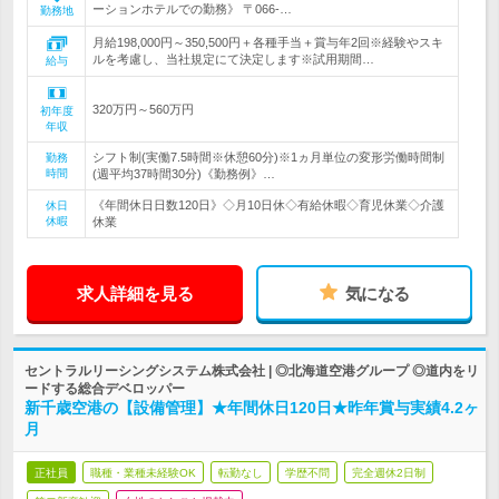
ーションホテルでの勤務》 〒066-…
勤務地
月給198,000円～350,500円＋各種手当＋賞与年2回※経験やスキ
ルを考慮し、当社規定にて決定します※試用期間…
給与
320万円～560万円
初年度
年収
シフト制(実働7.5時間※休憩60分)※1ヵ月単位の変形労働時間制
勤務
時間
(週平均37時間30分)《勤務例》…
《年間休日日数120日》◇月10日休◇有給休暇◇育児休業◇介護
休日
休暇
休業
求人詳細を見る
気になる
セントラルリーシングシステム株式会社 | ◎北海道空港グループ ◎道内をリ
ードする総合デベロッパー
新千歳空港の【設備管理】★年間休日120日★昨年賞与実績4.2ヶ
月
正社員
職種・業種未経験OK
転勤なし
学歴不問
完全週休2日制