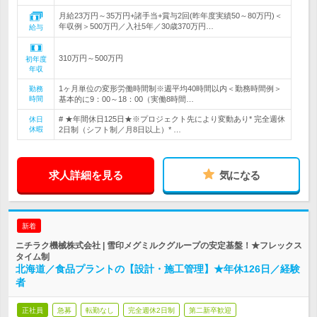
月給23万円～35万円+諸手当+賞与2回(昨年度実績50～80万円)＜
年収例＞500万円／入社5年／30歳370万円…
給与
310万円～500万円
初年度
年収
1ヶ月単位の変形労働時間制※週平均40時間以内＜勤務時間例＞
勤務
時間
基本的に9：00～18：00（実働8時間…
# ★年間休日125日★※プロジェクト先により変動あり* 完全週休
休日
休暇
2日制（シフト制／月8日以上）* …
求人詳細を見る
気になる
新着
ニチラク機械株式会社 | 雪印メグミルクグループの安定基盤！★フレックス
タイム制
北海道／食品プラントの【設計・施工管理】★年休126日／経験
者
正社員
急募
転勤なし
完全週休2日制
第二新卒歓迎