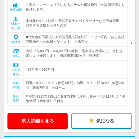
北海道・ニセコエリアにあるホテルや併設施設での設備管理をお
任せします。
仕事内容
未経験OK！＜歓迎＞電気工事士やボイラー技士など設備管理に
対象と
関連する資格をお持ちの方
なる方
■北海道虻田郡倶知安町岩尾別 倶知安町・ニセコ町内にある当社
管理物件への配属となります。 ※希望を…
勤務地
月給 295,000円～400,000円※経験、能力等を考慮の上、当社規
定により優遇します。※試用期間3ヵ月（待遇変…
給与
435万円～650万円
初年度
年収
日勤：9:00～18:00（休憩1時間）泊勤：9:00～翌10:00（休憩2時
勤務
時間
間、睡眠7時間）※ロー…
# 年間休日121日以上* 週休2日制（月10日休み ※1月は11日）* 有
休日
休暇
給休暇（初年度10日付与…
求人詳細を見る
気になる