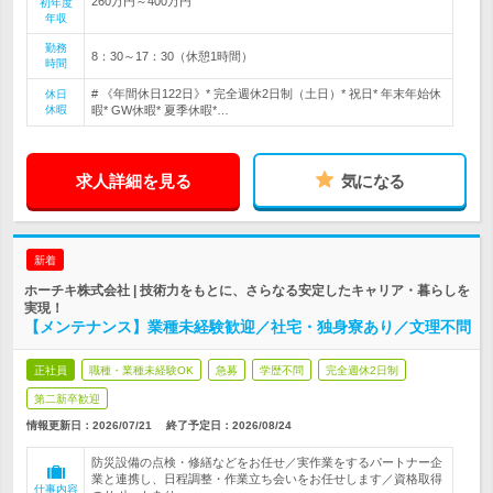
260万円～400万円
初年度
年収
勤務
8：30～17：30（休憩1時間）
時間
# 《年間休日122日》* 完全週休2日制（土日）* 祝日* 年末年始休
休日
休暇
暇* GW休暇* 夏季休暇*…
求人詳細を見る
気になる
新着
ホーチキ株式会社 | 技術力をもとに、さらなる安定したキャリア・暮らしを
実現！
【メンテナンス】業種未経験歓迎／社宅・独身寮あり／文理不問
正社員
職種・業種未経験OK
急募
学歴不問
完全週休2日制
第二新卒歓迎
情報更新日：2026/07/21
終了予定日：
2026/08/24
防災設備の点検・修繕などをお任せ／実作業をするパートナー企
業と連携し、日程調整・作業立ち会いをお任せします／資格取得
仕事内容