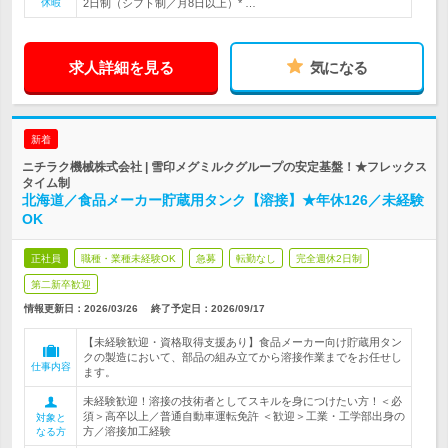
休暇
2日制（シフト制／月8日以上）* …
求人詳細を見る
気になる
新着
ニチラク機械株式会社 | 雪印メグミルクグループの安定基盤！★フレックス
タイム制
北海道／食品メーカー貯蔵用タンク【溶接】★年休126／未経験
OK
正社員
職種・業種未経験OK
急募
転勤なし
完全週休2日制
第二新卒歓迎
情報更新日：2026/03/26
終了予定日：
2026/09/17
【未経験歓迎・資格取得支援あり】食品メーカー向け貯蔵用タン
クの製造において、部品の組み立てから溶接作業までをお任せし
仕事内容
ます。
未経験歓迎！溶接の技術者としてスキルを身につけたい方！＜必
須＞高卒以上／普通自動車運転免許 ＜歓迎＞工業・工学部出身の
対象と
方／溶接加工経験
なる方