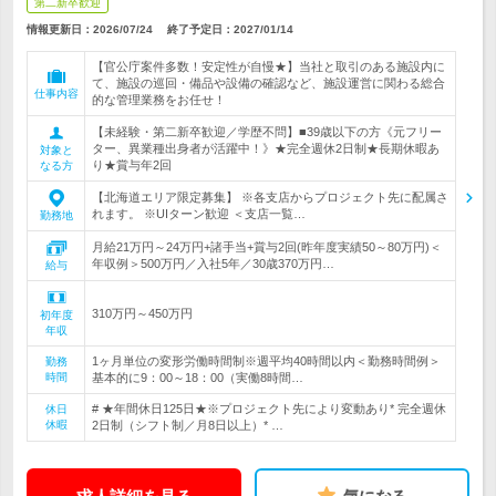
第二新卒歓迎
情報更新日：2026/07/24
終了予定日：
2027/01/14
【官公庁案件多数！安定性が自慢★】当社と取引のある施設内に
て、施設の巡回・備品や設備の確認など、施設運営に関わる総合
仕事内容
的な管理業務をお任せ！
【未経験・第二新卒歓迎／学歴不問】■39歳以下の方《元フリー
ター、異業種出身者が活躍中！》★完全週休2日制★長期休暇あ
対象と
り★賞与年2回
なる方
【北海道エリア限定募集】 ※各支店からプロジェクト先に配属さ
れます。 ※UIターン歓迎 ＜支店一覧…
勤務地
月給21万円～24万円+諸手当+賞与2回(昨年度実績50～80万円)＜
年収例＞500万円／入社5年／30歳370万円…
給与
310万円～450万円
初年度
年収
1ヶ月単位の変形労働時間制※週平均40時間以内＜勤務時間例＞
勤務
時間
基本的に9：00～18：00（実働8時間…
# ★年間休日125日★※プロジェクト先により変動あり* 完全週休
休日
休暇
2日制（シフト制／月8日以上）* …