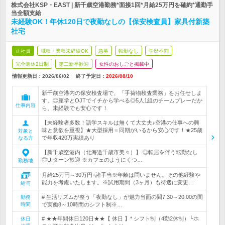
株式会社KSP・EAST | 新千歳空港勤務*面接1回*月給25万円を確約*通勤手
当全額支給
未経験OK！年休120日で夜勤なしの【保安検査員】家具付新築
社宅
正社員
職種・業種未経験OK
急募
転勤なし
学歴不問
完全週休2日制
第二新卒歓迎
女性のおしごと掲載中
情報更新日：2026/06/02
終了予定日：
2026/08/10
新千歳空港内の保安検査場で、「手荷物検査業務」をお任せしま
す。◎座学とOJTでイチから学べる◎5人1組のチームプレーだか
仕事内容
ら、未経験でも安心です！
【未経験者多数！語学スキルは無くて大丈夫♪空港の仕事への興
味と意欲を重視】★大型採用＝同期がいるから安心です！★25歳
対象と
で年収420万実績あり
なる方
【新千歳空港内（北海道千歳市美々）】 ◎転居を伴う転勤なし
◎UIターン歓迎 ※カフェのようにくつ…
勤務地
月給25万円～30万円+諸手当※年齢は問いません。その他経験や
能力を考慮いたします。※試用期間（3ヶ月）も待遇に変更…
給与
# 生活リズムが整う「夜勤なし」が魅力当面の間7:30～20:00の間
勤務
時間
で実働8～10時間のシフト制※…
# ★★年間休日120日★★【 休日 】* シフト制（4勤2休制）└ホ
休日