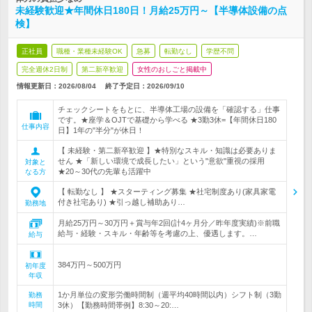
未経験歓迎★年間休日180日！月給25万円～【半導体設備の点
検】
正社員
職種・業種未経験OK
急募
転勤なし
学歴不問
完全週休2日制
第二新卒歓迎
女性のおしごと掲載中
情報更新日：2026/08/04
終了予定日：
2026/09/10
チェックシートをもとに、半導体工場の設備を「確認する」仕事
です。★座学＆OJTで基礎から学べる ★3勤3休=【年間休日180
仕事内容
日】1年の"半分"が休日！
【 未経験・第二新卒歓迎 】★特別なスキル・知識は必要ありま
せん ★「新しい環境で成長したい」という"意欲"重視の採用
対象と
★20～30代の先輩も活躍中
なる方
【 転勤なし 】 ★スターティング募集 ★社宅制度あり(家具家電
付き社宅あり) ★引っ越し補助あり…
勤務地
月給25万円～30万円＋賞与年2回(計4ヶ月分／昨年度実績)※前職
給与・経験・スキル・年齢等を考慮の上、優遇します。…
給与
384万円～500万円
初年度
年収
1か月単位の変形労働時間制（週平均40時間以内）シフト制（3勤
勤務
時間
3休）【勤務時間帯例】8:30～20:…