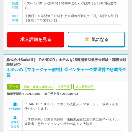
8:30～17:20（休憩時間１時間を含む）◎残業は月17時間程度で
勤務
時間
す。
【休日】※年間休日125日* 完全週休2日制(土・日)* 祝日* 5月1日
休日
休暇
【休暇】* 年末年始(12…
求人詳細を見る
気になる
株式会社Satisfill | 「RANDOR」ホテルを15棟開業◎業界未経験・職種未経
験歓迎◎
ホテルの【マネージャー候補】◎ベンチャー企業運営の急成長企
業
正社員
職種・業種未経験OK
学歴不問
第二新卒歓迎
情報更新日：2026/03/06
終了予定日：
2026/09/03
「RANDOR HOTEL」でホテル支配人＜マネージャー候補＞をお
任せいたします。
仕事内容
＼学歴不問／◎業界未経験・職種未経験歓迎◎第二新卒やホテル
対象と
経験者、意欲・チャレンジ精神のある方大歓迎！
なる方