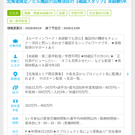
北海道限定／ビル施設の点検項目の【確認スタッフ】未経験OK
正社員
職種・業種未経験OK
急募
学歴不問
完全週休2日制
第二新卒歓迎
情報更新日：2026/05/19
終了予定日：
2026/11/09
【ルーティンワーク！未経験でも安心】施設内の機材をチェッ
ク！項目と照らし合わせて確認するシンプルワークです。★資格
仕事内容
取得のサポートあり
【未経験・第二新卒歓迎／学歴不問】■39歳以下の方(※) ★「正
社員デビューしたい」「オフも充実させたい」なども歓迎！★長
対象と
期休暇あり＆賞与年2回
なる方
【北海道エリア限定募集】 ※各支店からプロジェクト先に配属さ
れます。 ※UIターン歓迎 ＜支店一覧…
勤務地
月給21万円～24万円+諸手当+賞与2回(昨年度実績50～80万円)＜
年収例＞500万円／入社5年／30歳370万円…
給与
310万円～450万円
初年度
年収
1ヶ月単位の変形労働時間制※週平均40時間以内＜勤務時間例＞
勤務
時間
基本的に9：00～18：00（実働8時間…
# ★年間休日125日★※プロジェクト先により変動あり* 完全週休
休日