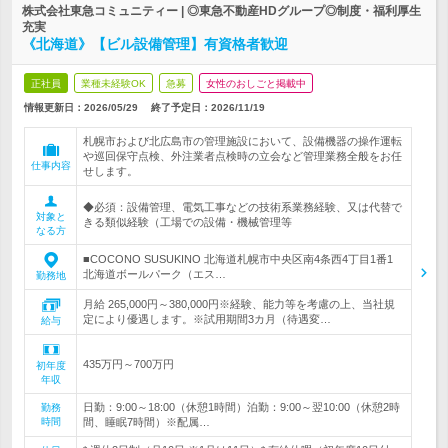
株式会社東急コミュニティー | ◎東急不動産HDグループ◎制度・福利厚生
充実
《北海道》【ビル設備管理】有資格者歓迎
正社員
業種未経験OK
急募
女性のおしごと掲載中
情報更新日：2026/05/29
終了予定日：
2026/11/19
札幌市および北広島市の管理施設において、設備機器の操作運転
や巡回保守点検、外注業者点検時の立会など管理業務全般をお任
仕事内容
せします。
◆必須：設備管理、電気工事などの技術系業務経験、又は代替で
対象と
きる類似経験（工場での設備・機械管理等
なる方
■COCONO SUSUKINO 北海道札幌市中央区南4条西4丁目1番1
北海道ボールパーク（エス…
勤務地
月給 265,000円～380,000円※経験、能力等を考慮の上、当社規
定により優遇します。※試用期間3カ月（待遇変…
給与
435万円～700万円
初年度
年収
日勤：9:00～18:00（休憩1時間）泊勤：9:00～翌10:00（休憩2時
勤務
時間
間、睡眠7時間）※配属…