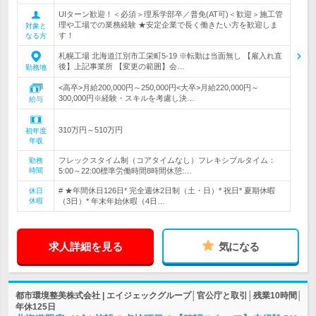
UIターン歓迎！＜必須＞理系学部卒／普免(AT可)＜歓迎＞施工管
理や工場での業務経験 ★安定企業で長く働きたい方を歓迎しま
対象と
す！
なる方
札幌工場 北海道江別市工栄町5‐19 ※転勤は当面無し 【雇入れ直
後】上記事業所 【変更の範囲】会…
勤務地
<高卒>月給200,000円～250,000円<大卒>月給220,000円～
300,000円※経験・スキルを考慮し決…
給与
310万円～510万円
初年度
年収
フレックスタイム制（コアタイムなし）フレキシブルタイム：
勤務
時間
5:00～22:00標準労働時間8時間休憩:…
# ★年間休日126日* 完全週休2日制（土・日）* 祝日* 夏期休暇
休日
休暇
（3日）* 年末年始休暇（4日…
求人詳細を見る
気になる
都市環境整美株式会社 | エイジェックグループ│官公庁と取引│残業10時間│
年休125日