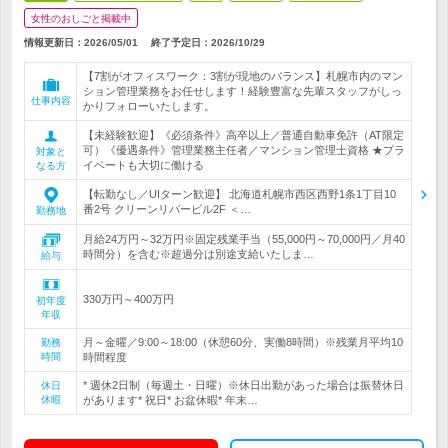
女性のおしごと掲載中
情報更新日：2026/05/01
終了予定日：
2026/10/29
【7割がオフィスワーク：3割が現地のバランス】札幌市内のマン
ション管理業務をお任せします！経験豊富な先輩スタッフがしっ
仕事内容
かりフォローいたします。
【未経験歓迎】《必須条件》高卒以上／普通自動車免許（AT限定
可）《優遇条件》管理業務主任者／マンション管理士資格 ★プラ
対象と
イベートも大切に働ける
なる方
【転勤なし／UIターン歓迎】 北海道札幌市西区西野1条1丁目10
番2号 クリーンリバービル2F ＜…
勤務地
月給24万円～32万円※固定残業手当（55,000円～70,000円／月40
時間分）を含む※超過分は別途支給いたしま…
給与
330万円～400万円
初年度
年収
月～金曜／9:00～18:00（休憩60分、実働8時間）※残業月平均10
勤務
時間
時間程度
* 週休2日制（毎週土・日曜）※休日出勤があった場合は振替休日
休日
休暇
があります* 祝日* お盆休暇* 年末…