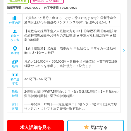
第二新卒歓迎
女性のおしごと掲載中
情報更新日：2026/06/30
終了予定日：
2026/09/28
《 賞与4.2ヶ月分／出来ることから徐々におまかせ》◎新千歳空
港内および付帯施設のメンテナンスや保守管理をおまかせ！
仕事内容
【複数名の採用予定／未経験の方もOK】◎学歴不問 ◎各種設備
の維持管理経験をお持ちの方は歓迎 ★中途入社社員活躍中 ★残
対象と
業20h程度
なる方
【新千歳空港】北海道千歳市美々 ※転勤なし ※マイカー通勤可
能 ※U・Iターン歓迎
勤務地
月給／198,000円～350,000円＋各種手当別途支給 ＋賞与年2回※
経験やスキルを考慮し、当社規定にて決定しま…
給与
320万円～560万円
初年度
年収
24時間の間で実働7.5時間のシフト制(各休憩1時間)※1ヶ月単位の
勤務
時間
変形労働時間制／週平均労働時間3…
――年間休日120日――完全週休二日制(シフト制)※2日連続で取
休日
休暇
得／月ごとにシフト決定慶弔休暇有給休…
求人詳細を見る
気になる