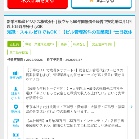
求人詳細を見る
気になる
新栄不動産ビジネス株式会社 | 設立から50年間無借金経営で安定感◎月1回
以上15時早帰りもOK
知識・スキルゼロでもOK！【ビル管理案件の営業職】*土日祝休
正社員
職種・業種未経験OK
急募
転勤なし
完全週休2日制
第二新卒歓迎
情報更新日：2026/06/26
終了予定日：
2026/08/27
【丁寧なOJTで成長をサポート♪】総合ビル管理代行サービスの
提案営業および、管理業務をお任せ★ニーズが高く受注に繋がり
仕事内容
やすさ◎
【経験も年齢も一切不問！】■大卒以上 ■最後の転職先に当社を
選び『今よりもっと安定した環境で収入を上げたい』という先輩
対象と
が活躍中◎
なる方
東京本社または北海道・宮城県・愛知県・大阪府・広島県・福岡
県の各支店いずれかでの勤務となります。…
勤務地
【本社幹部】■月給28万円～33万円＋インセンティブ＋各種手当
※経験やスキル、前職などに応じて当社規定により決定※固…
給与