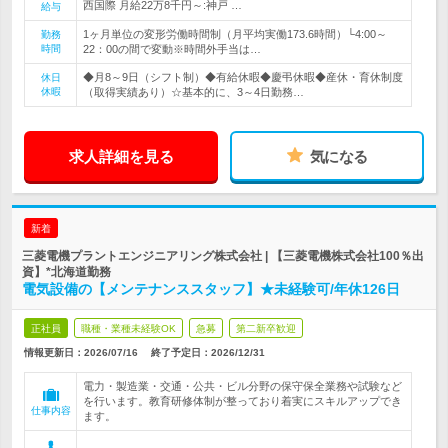
西国際 月給22万8千円～:神戸 …
給与
1ヶ月単位の変形労働時間制（月平均実働173.6時間）└4:00～
勤務
時間
22：00の間で変動※時間外手当は…
◆月8～9日（シフト制）◆有給休暇◆慶弔休暇◆産休・育休制度
休日
休暇
（取得実績あり）☆基本的に、3～4日勤務…
求人詳細を見る
気になる
新着
三菱電機プラントエンジニアリング株式会社 | 【三菱電機株式会社100％出
資】*北海道勤務
電気設備の【メンテナンススタッフ】★未経験可/年休126日
正社員
職種・業種未経験OK
急募
第二新卒歓迎
情報更新日：2026/07/16
終了予定日：
2026/12/31
電力・製造業・交通・公共・ビル分野の保守保全業務や試験など
を行います。教育研修体制が整っており着実にスキルアップでき
仕事内容
ます。