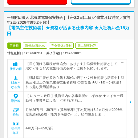
一般財団法人 北海道電気保安協会 | 【完休2日(土日)／残業月17時間／賞与
年2回(2026年度6.2ヶ月)】
【電気主任技術者】★資格が活きる仕事内容 ★入社祝い金15万
円
正社員
職種未経験OK
完全週休2日制
第二新卒歓迎
情報更新日：2026/07/31
終了予定日：
2026/10/29
【長く働ける環境が当協会にあります】◎保安技術者として、工
場やビルなどの電気設備の保守・点検をお願いします。
仕事内容
【経験採用者が多数在籍！20代の若手や女性技術者も活躍中】◎
第三種以上の電気主任技術者資格 ◎要普免 ★U・Iターン歓迎！
対象と
引っ越し費用補助あり
なる方
【 UIターン歓迎 】北海道内の各事業所のいずれか ★マイカー通
勤可（事業所による） ◎札幌(札幌…
勤務地
月給26万円～39万円＋賞与年2回(平均賞与は6.2ヵ月分※2026年
度実績)※経験・能力を考慮のうえ、給与優遇しま…
給与
440万円～650万円
初年度
年収