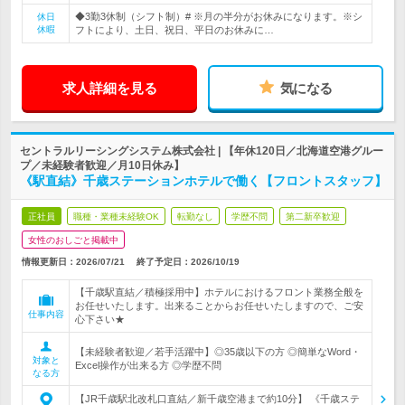
◆3勤3休制（シフト制）# ※月の半分がお休みになります。※シ
休日
休暇
フトにより、土日、祝日、平日のお休みに…
求人詳細を見る
気になる
セントラルリーシングシステム株式会社 | 【年休120日／北海道空港グルー
プ／未経験者歓迎／月10日休み】
《駅直結》千歳ステーションホテルで働く【フロントスタッフ】
正社員
職種・業種未経験OK
転勤なし
学歴不問
第二新卒歓迎
女性のおしごと掲載中
情報更新日：2026/07/21
終了予定日：
2026/10/19
【千歳駅直結／積極採用中】ホテルにおけるフロント業務全般を
お任せいたします。出来ることからお任せいたしますので、ご安
仕事内容
心下さい★
【未経験者歓迎／若手活躍中】◎35歳以下の方 ◎簡単なWord・
対象と
Excel操作が出来る方 ◎学歴不問
なる方
【JR千歳駅北改札口直結／新千歳空港まで約10分】 《千歳ステ