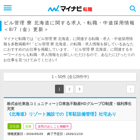
ビル管理 寮 北海道に関する求人・転職・中途採用情報
＜8/7（金）更新＞
マイナビ転職では「ビル管理 寮 北海道」に関連する転職・求人・中途採用情
報を多数掲載中!「ビル管理 寮 北海道」の転職・求人情報を探しているあなた
におすすめのお仕事を掲載しています。「ビル管理 寮 北海道」に関連するキ
ーワードからも転職・求人情報をお探しいただけるので、あなたにぴったりの
お仕事を見つけてみてください!
1～50件 (全128件中)
1
2
3
株式会社東急コミュニティー | ◎東急不動産HDグループ◎制度・福利厚生
充実
《北海道》リゾート施設での【常駐設備管理】社宅あり
正社員
急募
女性のおしごと掲載中
情報更新日：2026/05/29
終了予定日：
2026/11/19