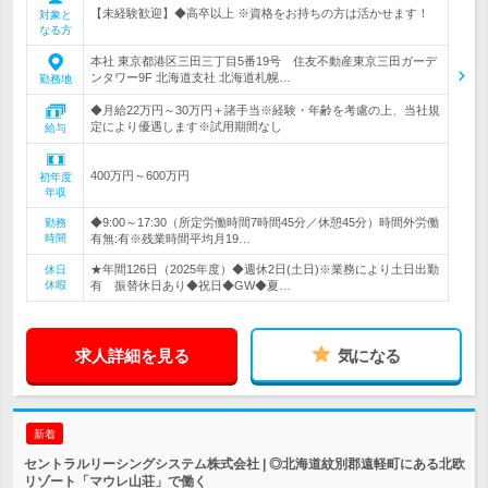
【未経験歓迎】◆高卒以上 ※資格をお持ちの方は活かせます！
対象と
なる方
本社 東京都港区三田三丁目5番19号 住友不動産東京三田ガーデ
ンタワー9F 北海道支社 北海道札幌…
勤務地
◆月給22万円～30万円＋諸手当※経験・年齢を考慮の上、当社規
定により優遇します※試用期間なし
給与
400万円～600万円
初年度
年収
◆9:00～17:30（所定労働時間7時間45分／休憩45分）時間外労働
勤務
時間
有無:有※残業時間平均月19…
★年間126日（2025年度）◆週休2日(土日)※業務により土日出勤
休日
休暇
有 振替休日あり◆祝日◆GW◆夏…
求人詳細を見る
気になる
新着
セントラルリーシングシステム株式会社 | ◎北海道紋別郡遠軽町にある北欧
リゾート「マウレ山荘」で働く