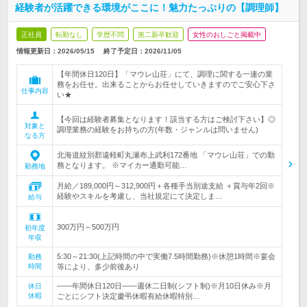
経験者が活躍できる環境がここに！魅力たっぷりの【調理師】
正社員
転勤なし
学歴不問
第二新卒歓迎
女性のおしごと掲載中
情報更新日：2026/05/15
終了予定日：
2026/11/05
【年間休日120日】「マウレ山荘」にて、調理に関する一連の業
務をお任せ。出来ることからお任せしていきますのでご安心下さ
仕事内容
い★
【今回は経験者募集となります！該当する方はご検討下さい】◎
対象と
調理業務の経験をお持ちの方(年数・ジャンルは問いません)
なる方
北海道紋別郡遠軽町丸瀬布上武利172番地 「マウレ山荘」での勤
務となります。 ※マイカー通勤可能…
勤務地
月給／189,000円～312,900円＋各種手当別途支給 ＋賞与年2回※
経験やスキルを考慮し、当社規定にて決定しま…
給与
300万円～500万円
初年度
年収
5:30～21:30(上記時間の中で実働7.5時間勤務)※休憩1時間※宴会
勤務
時間
等により、多少前後あり
――年間休日120日――週休二日制(シフト制)※月10日休み※月
休日
休暇
ごとにシフト決定慶弔休暇有給休暇特別…