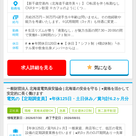
【新千歳空港内（北海道千歳市美々）】 ◎転居を伴う転勤なし
◎UIターン歓迎 ※カフェのようにくつ…
勤務地
月給25万円～30万円+諸手当※年齢は問いません。その他経験や
能力を考慮いたします。※試用期間（3ヶ月）も待遇に変更…
給与
# 生活リズムが整う「夜勤なし」が魅力当面の間7:30～20:00の間
勤務
時間
で実働8～10時間のシフト制※…
# ★★年間休日120日★★【 休日 】* シフト制（4勤2休制）└ホ
休日
休暇
テル業や飲食出身メンバーからは…
求人詳細を見る
気になる
一般財団法人 北海道電気保安協会 | 北海道の安全を守る｜●資格を活かして
安定的に長く働けます
電気の【定期調査員】●年休125日・土日休み／賞与計6.2ヶ月分
正社員
職種・業種未経験OK
急募
完全週休2日制
第二新卒歓迎
情報更新日：2026/07/30
終了予定日：
2026/08/31
【年休125日／賞与6.2ヶ月】一般家庭、商店等にて、低圧の電気
設備の定期調査業務を行います｜●約3ヶ月のOJT期間あり⇒先輩
仕事内容