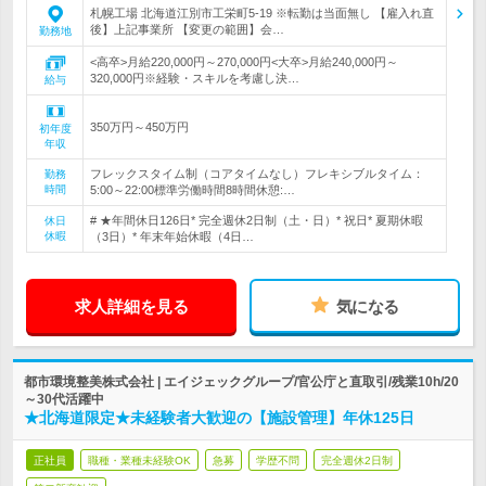
札幌工場 北海道江別市工栄町5‐19 ※転勤は当面無し 【雇入れ直
後】上記事業所 【変更の範囲】会…
勤務地
<高卒>月給220,000円～270,000円<大卒>月給240,000円～
320,000円※経験・スキルを考慮し決…
給与
350万円～450万円
初年度
年収
フレックスタイム制（コアタイムなし）フレキシブルタイム：
勤務
時間
5:00～22:00標準労働時間8時間休憩:…
# ★年間休日126日* 完全週休2日制（土・日）* 祝日* 夏期休暇
休日
休暇
（3日）* 年末年始休暇（4日…
求人詳細を見る
気になる
都市環境整美株式会社 | エイジェックグループ/官公庁と直取引/残業10h/20
～30代活躍中
★北海道限定★未経験者大歓迎の【施設管理】年休125日
正社員
職種・業種未経験OK
急募
学歴不問
完全週休2日制