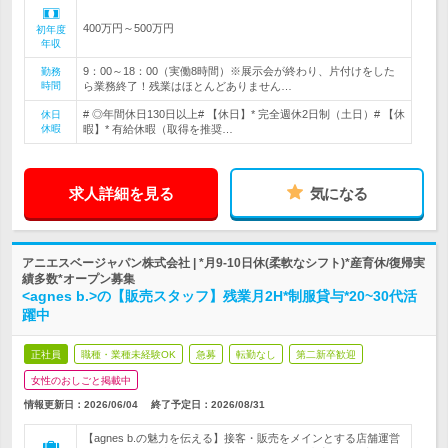
400万円～500万円
初年度
年収
9：00～18：00（実働8時間）※展示会が終わり、片付けをした
勤務
時間
ら業務終了！残業はほとんどありません…
# ◎年間休日130日以上# 【休日】* 完全週休2日制（土日）# 【休
休日
休暇
暇】* 有給休暇（取得を推奨…
求人詳細を見る
気になる
アニエスベージャパン株式会社 | *月9-10日休(柔軟なシフト)*産育休/復帰実
績多数*オープン募集
<agnes b.>の【販売スタッフ】残業月2H*制服貸与*20~30代活
躍中
正社員
職種・業種未経験OK
急募
転勤なし
第二新卒歓迎
女性のおしごと掲載中
情報更新日：2026/06/04
終了予定日：
2026/08/31
【agnes b.の魅力を伝える】接客・販売をメインとする店舗運営