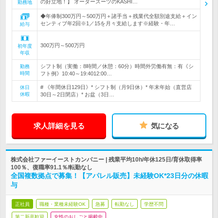
の好立地！】 オーダースーツのKASHI…
勤務地
◆年俸制300万円～500万円＋諸手当＋残業代全額別途支給＋イン
センティブ年2回※1／15を月々支給します※経験・年…
給与
300万円～500万円
初年度
年収
シフト制（実働：8時間／休憩：60分）時間外労働有無：有《シ
勤務
時間
フト例》10:40～19:4012:00…
# 《年間休日129日》* シフト制（月9日休）* 年末年始（直営店
休日
休暇
30日～2日閉店）* お盆（3日…
求人詳細を見る
気になる
株式会社ファーイーストカンパニー | 残業平均10h/年休125日/育休取得率
100％、復職率91.1％/転勤なし
全国複数拠点で募集！【アパレル販売】未経験OK*23日分の休暇
与
正社員
職種・業種未経験OK
急募
転勤なし
学歴不問
第二新卒歓迎
女性のおしごと掲載中