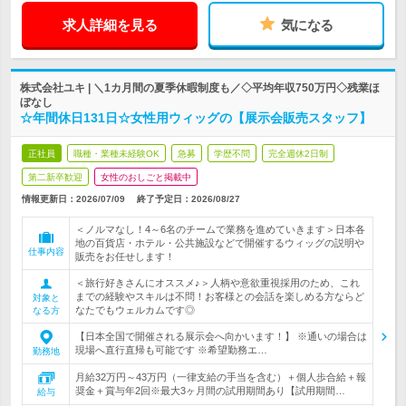
求人詳細を見る
気になる
株式会社ユキ | ＼1カ月間の夏季休暇制度も／◇平均年収750万円◇残業ほ
ぼなし
☆年間休日131日☆女性用ウィッグの【展示会販売スタッフ】
正社員
職種・業種未経験OK
急募
学歴不問
完全週休2日制
第二新卒歓迎
女性のおしごと掲載中
情報更新日：2026/07/09
終了予定日：
2026/08/27
＜ノルマなし！4～6名のチームで業務を進めていきます＞日本各
地の百貨店・ホテル・公共施設などで開催するウィッグの説明や
仕事内容
販売をお任せします！
＜旅行好きさんにオススメ♪＞人柄や意欲重視採用のため、これ
までの経験やスキルは不問！お客様との会話を楽しめる方ならど
対象と
なたでもウェルカムです◎
なる方
【日本全国で開催される展示会へ向かいます！】 ※通いの場合は
現場へ直行直帰も可能です ※希望勤務エ…
勤務地
月給32万円～43万円（一律支給の手当を含む）＋個人歩合給＋報
奨金＋賞与年2回※最大3ヶ月間の試用期間あり【試用期間…
給与