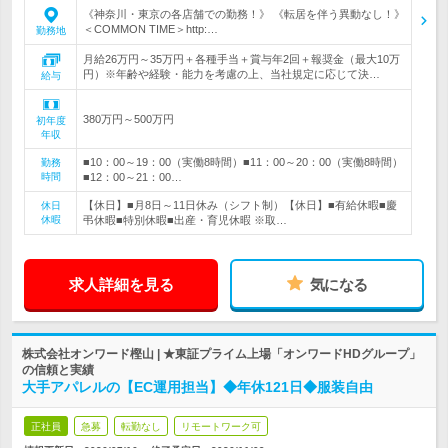
《神奈川・東京の各店舗での勤務！》 《転居を伴う異動なし！》
＜COMMON TIME＞http:…
勤務地
月給26万円～35万円＋各種手当＋賞与年2回＋報奨金（最大10万
円）※年齢や経験・能力を考慮の上、当社規定に応じて決…
給与
380万円～500万円
初年度
年収
■10：00～19：00（実働8時間）■11：00～20：00（実働8時間）
勤務
時間
■12：00～21：00…
【休日】■月8日～11日休み（シフト制）【休日】■有給休暇■慶
休日
休暇
弔休暇■特別休暇■出産・育児休暇 ※取…
求人詳細を見る
気になる
株式会社オンワード樫山 | ★東証プライム上場「オンワードHDグループ」
の信頼と実績
大手アパレルの【EC運用担当】◆年休121日◆服装自由
正社員
急募
転勤なし
リモートワーク可