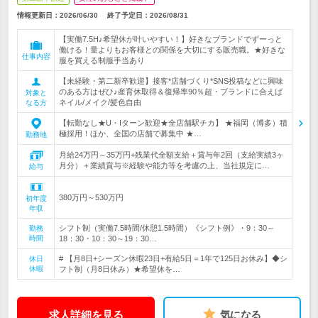
情報更新日：2026/06/30
終了予定日：
2026/08/31
【実働7.5H♪希望休が叶いやすい！】好きなブランドでずーっと
働ける！量よりもお客様との関係を大切にする販売職。★好きな
仕事内容
服を買える制服手当あり
【未経験・第二新卒歓迎】接客*店舗づくり*SNS投稿などに興味
のある方はぜひ♪産育休取得＆復帰率90％超・ブランドに合えば
対象と
ネイル/メイク/髪色自由
なる方
【転勤なし★U・Iターン歓迎★全店舗駅チカ】 ★福岡（博多）積
極採用！ほか、全国の店舗で募集中 ★…
勤務地
月給24万円～35万円+残業代全額支給＋賞与年2回（支給実績3ヶ
月分）＋業績賞与※経験や能力等を考慮の上、当社規定に…
給与
380万円～530万円
初年度
年収
シフト制（実働7.5時間/休憩1.5時間）《シフト例》・9：30～
勤務
時間
18：30・10：30～19：30…
# 【月8日+シーズン休暇23日+有給5日＝1年で125日お休み】◆シ
休日
休暇
フト制（月8日休み）★希望休を…
求人詳細を見る
気になる