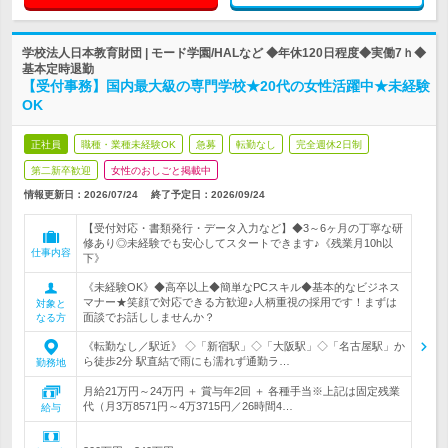
学校法人日本教育財団 | モード学園/HALなど ◆年休120日程度◆実働7ｈ◆
基本定時退勤
【受付事務】国内最大級の専門学校★20代の女性活躍中★未経験
OK
正社員
職種・業種未経験OK
急募
転勤なし
完全週休2日制
第二新卒歓迎
女性のおしごと掲載中
情報更新日：2026/07/24
終了予定日：
2026/09/24
【受付対応・書類発行・データ入力など】◆3～6ヶ月の丁寧な研
修あり◎未経験でも安心してスタートできます♪《残業月10h以
仕事内容
下》
《未経験OK》◆高卒以上◆簡単なPCスキル◆基本的なビジネス
マナー★笑顔で対応できる方歓迎♪人柄重視の採用です！まずは
対象と
面談でお話ししませんか？
なる方
《転勤なし／駅近》 ◇「新宿駅」◇「大阪駅」◇「名古屋駅」か
ら徒歩2分 駅直結で雨にも濡れず通勤ラ…
勤務地
月給21万円～24万円 ＋ 賞与年2回 ＋ 各種手当※上記は固定残業
代（月3万8571円～4万3715円／26時間4…
給与