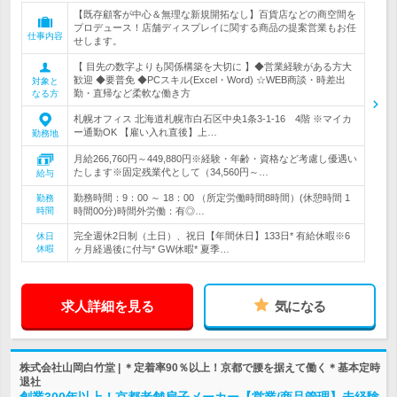
【既存顧客が中心＆無理な新規開拓なし】百貨店などの商空間を
プロデュース！店舗ディスプレイに関する商品の提案営業もお任
仕事内容
せします。
【 目先の数字よりも関係構築を大切に 】◆営業経験がある方大
歓迎 ◆要普免 ◆PCスキル(Excel・Word) ☆WEB商談・時差出
対象と
勤・直帰など柔軟な働き方
なる方
札幌オフィス 北海道札幌市白石区中央1条3-1-16 4階 ※マイカ
ー通勤OK 【雇い入れ直後】上…
勤務地
月給266,760円～449,880円※経験・年齢・資格など考慮し優遇い
たします※固定残業代として（34,560円～…
給与
勤務時間：9：00 ～ 18：00 （所定労働時間8時間）(休憩時間 1
勤務
時間
時間00分)時間外労働：有◎…
完全週休2日制（土日）、祝日【年間休日】133日* 有給休暇※6
休日
休暇
ヶ月経過後に付与* GW休暇* 夏季…
求人詳細を見る
気になる
株式会社山岡白竹堂 | ＊定着率90％以上！京都で腰を据えて働く＊基本定時
退社