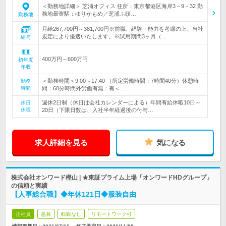
＜勤務地詳細＞ 芝浦オフィス 住所：東京都港区海岸3－9－32 勤
務地最寄駅：ゆりかもめ／芝浦ふ頭…
勤務地
月給267,700円～381,700円※前職、経験・能力を考慮の上、当社
規定により優遇いたします。※試用期間3ヶ月（…
給与
400万円～600万円
初年度
年収
＜勤務時間＞9:00～17:40 （所定労働時間：7時間40分）休憩時
勤務
時間
間：60分時間外労働有無：有＜…
週休2日制（休日は会社カレンダーによる）年間有給休暇10日～
休日
休暇
20日（下限日数は、入社半年経過後の付与…
求人詳細を見る
気になる
株式会社オンワード樫山 | ★東証プライム上場「オンワードHDグループ」
の信頼と実績
【人事総合職】◆年休121日◆服装自由
正社員
急募
転勤なし
リモートワーク可