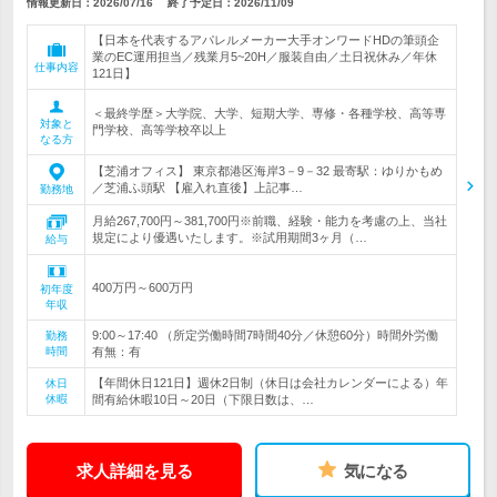
情報更新日：2026/07/16
終了予定日：
2026/11/09
【日本を代表するアパレルメーカー大手オンワードHDの筆頭企
業のEC運用担当／残業月5~20H／服装自由／土日祝休み／年休
仕事内容
121日】
＜最終学歴＞大学院、大学、短期大学、専修・各種学校、高等専
対象と
門学校、高等学校卒以上
なる方
【芝浦オフィス】 東京都港区海岸3－9－32 最寄駅：ゆりかもめ
／芝浦ふ頭駅 【雇入れ直後】上記事…
勤務地
月給267,700円～381,700円※前職、経験・能力を考慮の上、当社
規定により優遇いたします。※試用期間3ヶ月（…
給与
400万円～600万円
初年度
年収
9:00～17:40 （所定労働時間7時間40分／休憩60分）時間外労働
勤務
時間
有無：有
【年間休日121日】週休2日制（休日は会社カレンダーによる）年
休日
休暇
間有給休暇10日～20日（下限日数は、…
求人詳細を見る
気になる