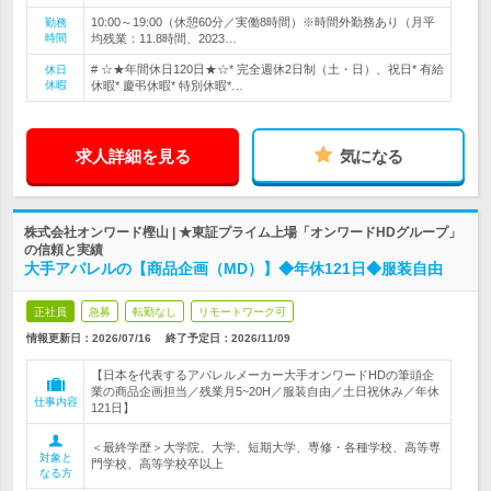
10:00～19:00（休憩60分／実働8時間）※時間外勤務あり（月平
勤務
時間
均残業：11.8時間、2023…
# ☆★年間休日120日★☆* 完全週休2日制（土・日）、祝日* 有給
休日
休暇
休暇* 慶弔休暇* 特別休暇*…
求人詳細を見る
気になる
株式会社オンワード樫山 | ★東証プライム上場「オンワードHDグループ」
の信頼と実績
大手アパレルの【商品企画（MD）】◆年休121日◆服装自由
正社員
急募
転勤なし
リモートワーク可
情報更新日：2026/07/16
終了予定日：
2026/11/09
【日本を代表するアパレルメーカー大手オンワードHDの筆頭企
業の商品企画担当／残業月5~20H／服装自由／土日祝休み／年休
仕事内容
121日】
＜最終学歴＞大学院、大学、短期大学、専修・各種学校、高等専
対象と
門学校、高等学校卒以上
なる方