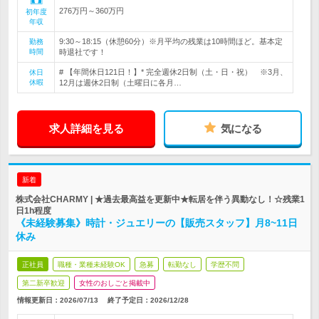
276万円～360万円
初年度
年収
9:30～18:15（休憩60分）※月平均の残業は10時間ほど。基本定
勤務
時間
時退社です！
# 【年間休日121日！】* 完全週休2日制（土・日・祝） ※3月、
休日
休暇
12月は週休2日制（土曜日に各月…
求人詳細を見る
気になる
新着
株式会社CHARMY | ★過去最高益を更新中★転居を伴う異動なし！☆残業1
日1h程度
《未経験募集》時計・ジュエリーの【販売スタッフ】月8~11日
休み
正社員
職種・業種未経験OK
急募
転勤なし
学歴不問
第二新卒歓迎
女性のおしごと掲載中
情報更新日：2026/07/13
終了予定日：
2026/12/28