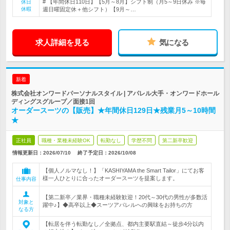
# 【年間休日110日】【5月～8月】シフト制（月5～9日休み ※毎
休日
休暇
週日曜固定休＋他シフト）【9月～…
求人詳細を見る
気になる
新着
株式会社オンワードパーソナルスタイル | アパレル大手・オンワードホール
ディングスグループ／面接1回
オーダースーツの【販売】★年間休日129日★残業月5～10時間
★
正社員
職種・業種未経験OK
転勤なし
学歴不問
第二新卒歓迎
情報更新日：2026/07/10
終了予定日：
2026/10/08
【個人ノルマなし！】「KASHIYAMA the Smart Tailor」にてお客
様一人ひとりに合ったオーダースーツを提案します。
仕事内容
【第二新卒／業界・職種未経験歓迎！20代～30代の男性が多数活
対象と
躍中♪】◆高卒以上◆スーツアパレルへの興味をお持ちの方
なる方
【転居を伴う転勤なし／全拠点、都内主要駅直結～徒歩4分以内