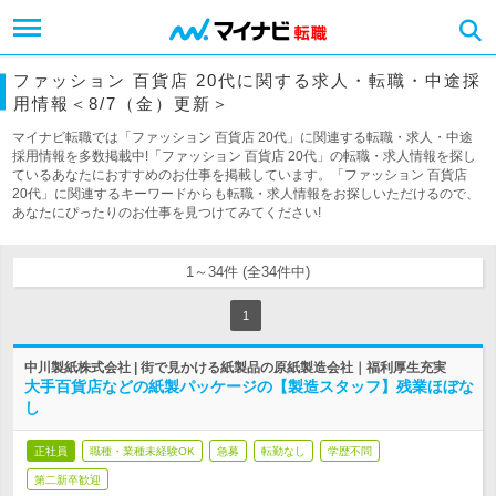
ファッション 百貨店 20代に関する求人・転職・中途採
用情報＜8/7（金）更新＞
マイナビ転職では「ファッション 百貨店 20代」に関連する転職・求人・中途
採用情報を多数掲載中!「ファッション 百貨店 20代」の転職・求人情報を探し
ているあなたにおすすめのお仕事を掲載しています。「ファッション 百貨店
20代」に関連するキーワードからも転職・求人情報をお探しいただけるので、
あなたにぴったりのお仕事を見つけてみてください!
1～34件 (全34件中)
1
中川製紙株式会社 | 街で見かける紙製品の原紙製造会社｜福利厚生充実
大手百貨店などの紙製パッケージの【製造スタッフ】残業ほぼな
し
正社員
職種・業種未経験OK
急募
転勤なし
学歴不問
第二新卒歓迎