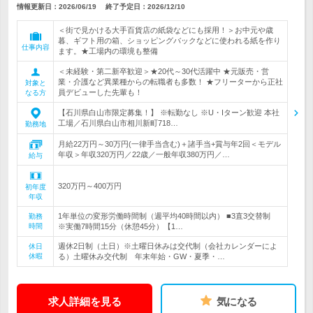
情報更新日：2026/06/19
終了予定日：
2026/12/10
＜街で見かける大手百貨店の紙袋などにも採用！＞お中元や歳
暮、ギフト用の箱、ショッピングバックなどに使われる紙を作り
仕事内容
ます。★工場内の環境も整備
＜未経験・第二新卒歓迎＞★20代～30代活躍中 ★元販売・営
業・介護など異業種からの転職者も多数！ ★フリーターから正社
対象と
員デビューした先輩も！
なる方
【石川県白山市限定募集！】 ※転勤なし ※U・Iターン歓迎 本社
工場／石川県白山市相川新町718…
勤務地
月給22万円～30万円(一律手当含む)＋諸手当+賞与年2回＜モデル
年収＞年収320万円／22歳／一般年収380万円／…
給与
320万円～400万円
初年度
年収
1年単位の変形労働時間制（週平均40時間以内） ■3直3交替制
勤務
時間
※実働7時間15分（休憩45分）【1…
週休2日制（土日）※土曜日休みは交代制（会社カレンダーによ
休日
休暇
る）土曜休み交代制 年末年始・GW・夏季・…
求人詳細を見る
気になる