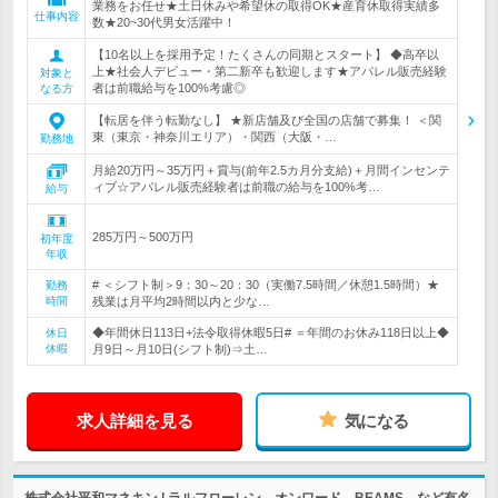
業務をお任せ★土日休みや希望休の取得OK★産育休取得実績多
仕事内容
数★20~30代男女活躍中！
【10名以上を採用予定！たくさんの同期とスタート】 ◆高卒以
上★社会人デビュー・第二新卒も歓迎します★アパレル販売経験
対象と
者は前職給与を100%考慮◎
なる方
【転居を伴う転勤なし】 ★新店舗及び全国の店舗で募集！ ＜関
東（東京・神奈川エリア）・関西（大阪・…
勤務地
月給20万円～35万円＋賞与(前年2.5カ月分支給)＋月間インセンテ
ィブ☆アパレル販売経験者は前職の給与を100%考…
給与
285万円～500万円
初年度
年収
# ＜シフト制＞9：30～20：30（実働7.5時間／休憩1.5時間）★
勤務
時間
残業は月平均2時間以内と少な…
◆年間休日113日+法令取得休暇5日# ＝年間のお休み118日以上◆
休日
休暇
月9日～月10日(シフト制)⇒土…
求人詳細を見る
気になる