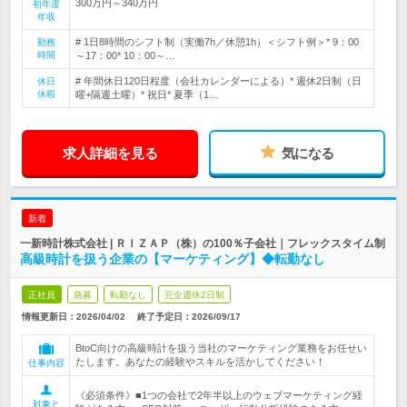
300万円～340万円
初年度
年収
# 1日8時間のシフト制（実働7h／休憩1h）＜シフト例＞* 9：00
勤務
時間
～17：00* 10：00～…
# 年間休日120日程度（会社カレンダーによる）* 週休2日制（日
休日
休暇
曜+隔週土曜）* 祝日* 夏季（1…
求人詳細を見る
気になる
新着
一新時計株式会社 | ＲＩＺＡＰ（株）の100％子会社｜フレックスタイム制
高級時計を扱う企業の【マーケティング】◆転勤なし
正社員
急募
転勤なし
完全週休2日制
情報更新日：2026/04/02
終了予定日：
2026/09/17
BtoC向けの高級時計を扱う当社のマーケティング業務をお任せい
たします。あなたの経験やスキルを活かしてください！
仕事内容
《必須条件》■1つの会社で2年半以上のウェブマーケティング経
対象と