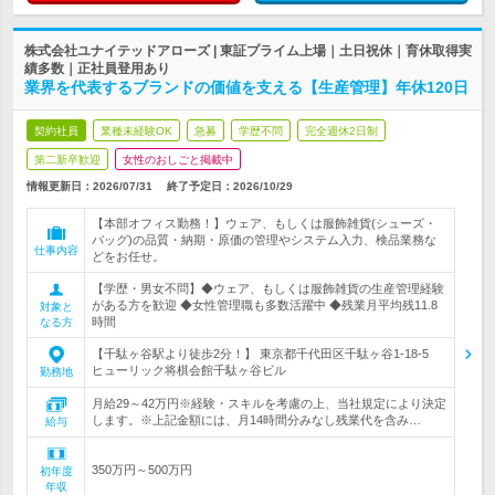
株式会社ユナイテッドアローズ | 東証プライム上場｜土日祝休｜育休取得実
績多数｜正社員登用あり
業界を代表するブランドの価値を支える【生産管理】年休120日
契約社員
業種未経験OK
急募
学歴不問
完全週休2日制
第二新卒歓迎
女性のおしごと掲載中
情報更新日：2026/07/31
終了予定日：
2026/10/29
【本部オフィス勤務！】ウェア、もしくは服飾雑貨(シューズ・
バッグ)の品質・納期・原価の管理やシステム入力、検品業務な
仕事内容
どをお任せ。
【学歴・男女不問】◆ウェア、もしくは服飾雑貨の生産管理経験
がある方を歓迎 ◆女性管理職も多数活躍中 ◆残業月平均残11.8
対象と
時間
なる方
【千駄ヶ谷駅より徒歩2分！】 東京都千代田区千駄ヶ谷1-18-5
ヒューリック将棋会館千駄ヶ谷ビル
勤務地
月給29～42万円※経験・スキルを考慮の上、当社規定により決定
します。※上記金額には、月14時間分みなし残業代を含み…
給与
350万円～500万円
初年度
年収