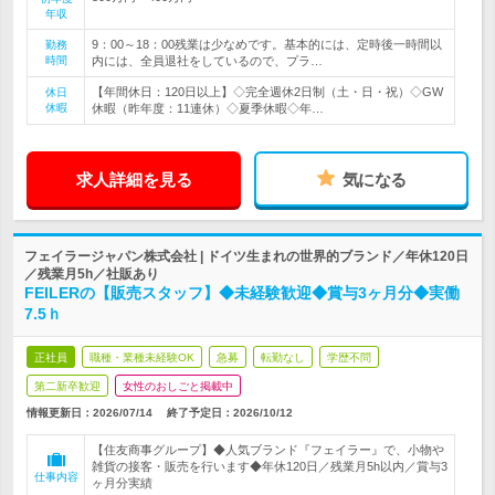
年収
9：00～18：00残業は少なめです。基本的には、定時後一時間以
勤務
時間
内には、全員退社をしているので、プラ…
【年間休日：120日以上】◇完全週休2日制（土・日・祝）◇GW
休日
休暇
休暇（昨年度：11連休）◇夏季休暇◇年…
求人詳細を見る
気になる
フェイラージャパン株式会社 | ドイツ生まれの世界的ブランド／年休120日
／残業月5h／社販あり
FEILERの【販売スタッフ】◆未経験歓迎◆賞与3ヶ月分◆実働
7.5ｈ
正社員
職種・業種未経験OK
急募
転勤なし
学歴不問
第二新卒歓迎
女性のおしごと掲載中
情報更新日：2026/07/14
終了予定日：
2026/10/12
【住友商事グループ】◆人気ブランド『フェイラー』で、小物や
雑貨の接客・販売を行います◆年休120日／残業月5h以内／賞与3
仕事内容
ヶ月分実績