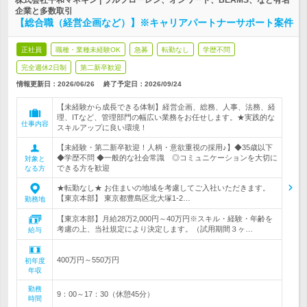
株式会社平和マネキン | ラルフローレン、オンワード、BEAMS、など有名
企業と多数取引
【総合職（経営企画など）】※キャリアパートナーサポート案件
正社員
職種・業種未経験OK
急募
転勤なし
学歴不問
完全週休2日制
第二新卒歓迎
情報更新日：2026/06/26
終了予定日：
2026/09/24
【未経験から成長できる体制】経営企画、総務、人事、法務、経
理、ITなど、管理部門の幅広い業務をお任せします。★実践的な
仕事内容
スキルアップに良い環境！
【未経験・第二新卒歓迎！人柄・意欲重視の採用♪】◆35歳以下
◆学歴不問 ◆一般的な社会常識 ◎コミュニケーションを大切に
対象と
できる方を歓迎
なる方
★転勤なし★ お住まいの地域を考慮してご入社いただきます。
【東京本部】 東京都豊島区北大塚1-2…
勤務地
【東京本部】月給28万2,000円～40万円※スキル・経験・年齢を
考慮の上、当社規定により決定します。（試用期間３ヶ…
給与
400万円～550万円
初年度
年収
勤務
9：00～17：30（休憩45分）
時間