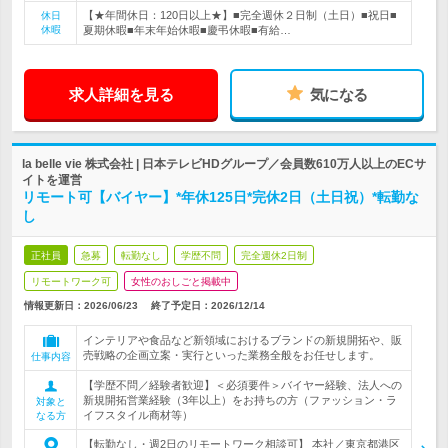
【★年間休日：120日以上★】■完全週休２日制（土日）■祝日■
休日
休暇
夏期休暇■年末年始休暇■慶弔休暇■有給…
求人詳細を見る
気になる
la belle vie 株式会社 | 日本テレビHDグループ／会員数610万人以上のECサ
イトを運営
リモート可【バイヤー】*年休125日*完休2日（土日祝）*転勤な
し
正社員
急募
転勤なし
学歴不問
完全週休2日制
リモートワーク可
女性のおしごと掲載中
情報更新日：2026/06/23
終了予定日：
2026/12/14
インテリアや食品など新領域におけるブランドの新規開拓や、販
売戦略の企画立案・実行といった業務全般をお任せします。
仕事内容
【学歴不問／経験者歓迎】＜必須要件＞バイヤー経験、法人への
新規開拓営業経験（3年以上）をお持ちの方（ファッション・ラ
対象と
イフスタイル商材等）
なる方
【転勤なし・週2日のリモートワーク相談可】 本社／東京都港区