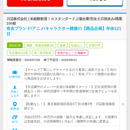
川辺株式会社 | 未経験歓迎！☆スタンダード上場企業/完全土日祝休み/残業
10h程
有名ブランド/アニメ/キャラクター雑貨の【商品企画】年休121
日
契約社員
職種・業種未経験OK
急募
転勤なし
学歴不問
完全週休2日制
第二新卒歓迎
女性のおしごと掲載中
情報更新日：2026/07/28
終了予定日：
2026/08/31
【チームで丁寧にレクチャーするので着実に成長できる！】街の
流行やSNSの話題が企画のヒントに！有名ブランド雑貨の企画か
仕事内容
ら商品化をお任せします♪
【今活躍中のメンバー全員が未経験スタート！】正社員登用の実
績あり＋20～30代活躍中⇒半年間の育成体制で企画デビューを応
対象と
援します☆
なる方
【転勤なし！】 東京都新宿区四谷4丁目16番3号 川辺新宿御苑
前ビル
勤務地
月給23万円～30万円※経験・能力を考慮し決定します。※残業代
は別途支給。※試用期間3ヶ月あり（期間中の待遇に変更は…
給与