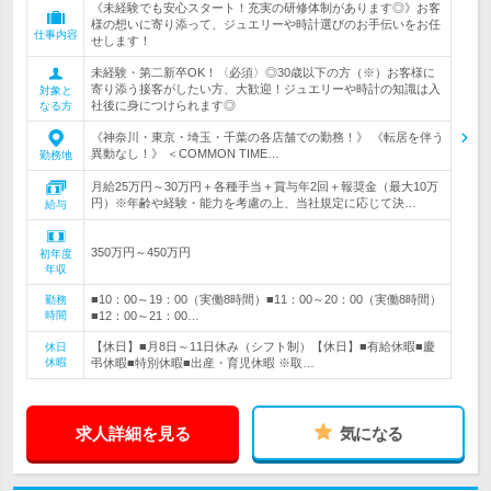
《未経験でも安心スタート！充実の研修体制があります◎》お客
様の想いに寄り添って、ジュエリーや時計選びのお手伝いをお任
仕事内容
せします！
未経験・第二新卒OK！〈必須〉◎30歳以下の方（※）お客様に
寄り添う接客がしたい方、大歓迎！ジュエリーや時計の知識は入
対象と
社後に身につけられます◎
なる方
《神奈川・東京・埼玉・千葉の各店舗での勤務！》 《転居を伴う
異動なし！》 ＜COMMON TIME…
勤務地
月給25万円～30万円＋各種手当＋賞与年2回＋報奨金（最大10万
円）※年齢や経験・能力を考慮の上、当社規定に応じて決…
給与
350万円～450万円
初年度
年収
■10：00～19：00（実働8時間）■11：00～20：00（実働8時間）
勤務
時間
■12：00～21：00…
【休日】■月8日～11日休み（シフト制）【休日】■有給休暇■慶
休日
休暇
弔休暇■特別休暇■出産・育児休暇 ※取…
求人詳細を見る
気になる