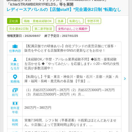
「ichieSTRAWBERRYFIELDS」等を展開
レディースアパレルの【店舗staff】*完全週休2日制 *転勤なし
正社員
職種・業種未経験OK
急募
転勤なし
学歴不問
完全週休2日制
第二新卒歓迎
女性のおしごと掲載中
情報更新日：2026/08/07
終了予定日：
2027/01/25
【配属店舗での研修あり♪】自社ブランドの直営店舗にて接客・
販売を中心とする店舗業務やSNSの更新などをお任せ！
仕事内容
【未経験OK／学歴・アパレル業界経験不問】◆販売・接客経験
を活かせる ◆「やってみたい」を応援します♪ ☆20～40代の女性
対象と
社員が多数活躍中！
なる方
【転勤なし】千葉・東京・神奈川・愛知・石川・京都・大阪・兵
庫・福岡・長崎・鹿児島の各店舗 【千葉】…
勤務地
（1）月給23万1000円～28万円（2）月給22万3000円～28万円
（3）月給21万5000円～28万円（4）月…
給与
260万円～380万円
初年度
年収
実働7.5時間、シフト制（早番遅番）※残業はほとんどありませ
勤務
時間
ん。※店舗によって営業時間は異なります。…