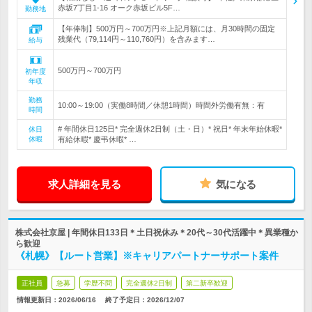
赤坂7丁目1-16 オーク赤坂ビル5F…
勤務地
【年俸制】500万円～700万円※上記月額には、月30時間の固定
残業代（79,114円～110,760円）を含みます…
給与
500万円～700万円
初年度
年収
勤務
10:00～19:00（実働8時間／休憩1時間）時間外労働有無：有
時間
# 年間休日125日* 完全週休2日制（土・日）* 祝日* 年末年始休暇*
休日
休暇
有給休暇* 慶弔休暇* …
求人詳細を見る
気になる
株式会社京屋 | 年間休日133日＊土日祝休み＊20代～30代活躍中＊異業種か
ら歓迎
《札幌》【ルート営業】※キャリアパートナーサポート案件
正社員
急募
学歴不問
完全週休2日制
第二新卒歓迎
情報更新日：2026/06/16
終了予定日：
2026/12/07