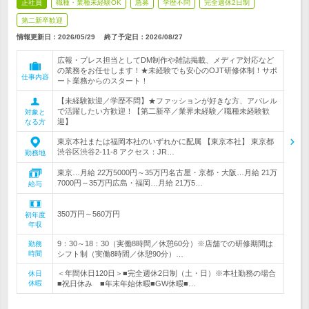
正社員
職種・業種未経験OK
急募
学歴不問
完全週休2日制
第二新卒歓迎
情報更新日：2026/05/29
終了予定日：
2026/08/27
広報・プレス担当としてDM制作や雑誌掲載、メディア対応など
の業務をお任せします！★未経験でも安心のOJT研修体制！サポ
仕事内容
ート業務からのスタート！
【未経験歓迎／学歴不問】★ファッションが好きな方、アパレル
で活躍したい方歓迎！【第二新卒／業界未経験／職種未経験歓
対象と
迎】
なる方
東京本社または福岡本社のいずれかに配属 【東京本社】 東京都
渋谷区渋谷2-11-8 アクセス：JR…
勤務地
東京…月給 22万5000円～35万円名古屋・京都・大阪…月給 21万
7000円～35万円広島・福岡…月給 21万5…
給与
350万円～560万円
初年度
年収
9：30～18：30（実働8時間／休憩60分）※店舗での研修期間は
勤務
時間
シフト制（実働8時間／休憩90分）…
＜年間休日120日＞■完全週休2日制（土・日）※本社勤務の場合
休日
休暇
■祝日休み ■年末年始休暇■GW休暇■…