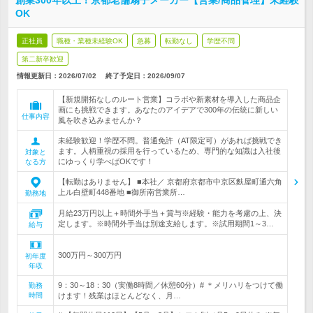
創業300年以上！京都老舗扇子メーカー【営業/商品管理】未経験
OK
正社員
職種・業種未経験OK
急募
転勤なし
学歴不問
第二新卒歓迎
情報更新日：2026/07/02
終了予定日：
2026/09/07
【新規開拓なしのルート営業】コラボや新素材を導入した商品企
画にも挑戦できます。あなたのアイデアで300年の伝統に新しい
仕事内容
風を吹き込みませんか？
未経験歓迎！学歴不問。普通免許（AT限定可）があれば挑戦でき
ます。人柄重視の採用を行っているため、専門的な知識は入社後
対象と
にゆっくり学べばOKです！
なる方
【転勤はありません】 ■本社／ 京都府京都市中京区麩屋町通六角
上ル白壁町448番地 ■御所南営業所…
勤務地
月給23万円以上＋時間外手当＋賞与※経験・能力を考慮の上、決
定します。※時間外手当は別途支給します。※試用期間1～3…
給与
300万円～300万円
初年度
年収
9：30～18：30（実働8時間／休憩60分）# ＊メリハリをつけて働
勤務
時間
けます！残業はほとんどなく、月…