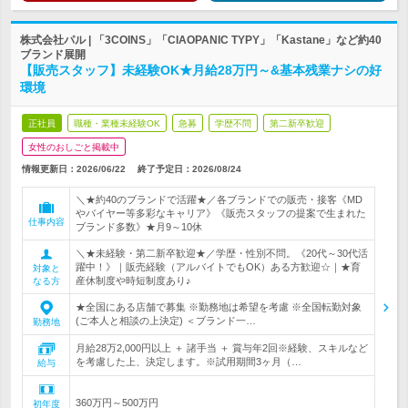
株式会社パル | 「3COINS」「CIAOPANIC TYPY」「Kastane」など約40
ブランド展開
【販売スタッフ】未経験OK★月給28万円～&基本残業ナシの好
環境
正社員
職種・業種未経験OK
急募
学歴不問
第二新卒歓迎
女性のおしごと掲載中
情報更新日：2026/06/22
終了予定日：
2026/08/24
＼★約40のブランドで活躍★／各ブランドでの販売・接客《MD
やバイヤー等多彩なキャリア》《販売スタッフの提案で生まれた
仕事内容
ブランド多数》★月9～10休
＼★未経験・第二新卒歓迎★／学歴・性別不問。《20代～30代活
躍中！》｜販売経験（アルバイトでもOK）ある方歓迎☆｜★育
対象と
産休制度や時短制度あり♪
なる方
★全国にある店舗で募集 ※勤務地は希望を考慮 ※全国転勤対象
(ご本人と相談の上決定) ＜ブランド一…
勤務地
月給28万2,000円以上 ＋ 諸手当 ＋ 賞与年2回※経験、スキルなど
を考慮した上、決定します。※試用期間3ヶ月（…
給与
360万円～500万円
初年度