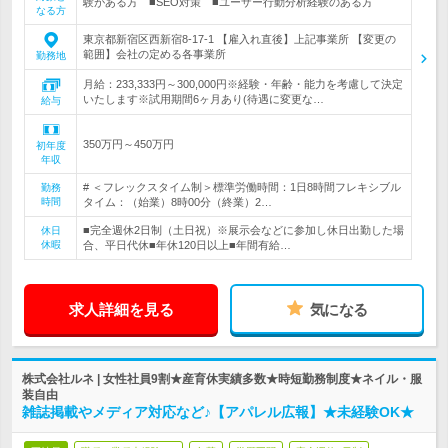
験がある方 ■SEO対策 ■ユーザー行動分析経験のある方
なる方
東京都新宿区西新宿8-17-1 【雇入れ直後】上記事業所 【変更の
範囲】会社の定める各事業所
勤務地
月給：233,333円～300,000円※経験・年齢・能力を考慮して決定
いたします※試用期間6ヶ月あり(待遇に変更な…
給与
350万円～450万円
初年度
年収
# ＜フレックスタイム制＞標準労働時間：1日8時間フレキシブル
勤務
時間
タイム：（始業）8時00分（終業）2…
■完全週休2日制（土日祝）※展示会などに参加し休日出勤した場
休日
休暇
合、平日代休■年休120日以上■年間有給…
求人詳細を見る
気になる
株式会社ルネ | 女性社員9割★産育休実績多数★時短勤務制度★ネイル・服
装自由
雑誌掲載やメディア対応など♪【アパレル広報】★未経験OK★