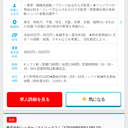
＜業界・職種未経験／ブランクある方も大歓迎＞★フェイラーの
商品が好き！という方ならそれだけで大歓迎！異業種出身の未経
対象と
験メンバー多数活躍中！
なる方
東京、神奈川、千葉、埼玉、大阪、兵庫、京都、福岡のいずれか
の店舗 ※店舗人員の状況や希望を考慮の上…
勤務地
月給20万円～35万円＋各種手当＋賞与年2回 ★昨年度実績3ヶ月
分！※経験・知識、スキルなどを考慮し、当社規定により…
給与
300万円～525万円
初年度
年収
# シフト制（実働7.5時間／休憩1.5時間）営業時間例／10：00～
勤務
時間
19：00※営業時間は配属先店…
# ◎年間休日120日■週休2日制（月8～10日／シフト制)■年次有給
休日
休暇
休暇（初年度10日、入社6ヶ月…
求人詳細を見る
気になる
新着
株式会社シュガー・マトリックス | 「STRAWBERRY FIELDS」