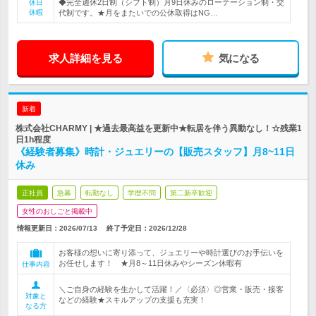
◆完全週休2日制（シフト制）月9日休みのローテーション制・交
休日
休暇
代制です。★月をまたいでの公休取得はNG…
求人詳細を見る
気になる
新着
株式会社CHARMY | ★過去最高益を更新中★転居を伴う異動なし！☆残業1
日1h程度
《経験者募集》時計・ジュエリーの【販売スタッフ】月8~11日
休み
正社員
急募
転勤なし
学歴不問
第二新卒歓迎
女性のおしごと掲載中
情報更新日：2026/07/13
終了予定日：
2026/12/28
お客様の想いに寄り添って、ジュエリーや時計選びのお手伝いを
お任せします！ ★月8～11日休みやシーズン休暇有
仕事内容
＼ご自身の経験を生かして活躍！／〈必須〉◎営業・販売・接客
対象と
などの経験★スキルアップの支援も充実！
なる方