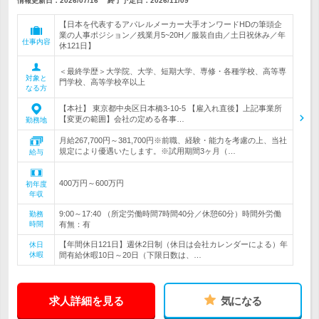
情報更新日：2026/07/16
終了予定日：
2026/11/09
【日本を代表するアパレルメーカー大手オンワードHDの筆頭企
業の人事ポジション／残業月5~20H／服装自由／土日祝休み／年
仕事内容
休121日】
＜最終学歴＞大学院、大学、短期大学、専修・各種学校、高等専
対象と
門学校、高等学校卒以上
なる方
【本社】 東京都中央区日本橋3-10-5 【雇入れ直後】上記事業所
【変更の範囲】会社の定める各事…
勤務地
月給267,700円～381,700円※前職、経験・能力を考慮の上、当社
規定により優遇いたします。※試用期間3ヶ月（…
給与
400万円～600万円
初年度
年収
9:00～17:40 （所定労働時間7時間40分／休憩60分）時間外労働
勤務
時間
有無：有
【年間休日121日】週休2日制（休日は会社カレンダーによる）年
休日
休暇
間有給休暇10日～20日（下限日数は、…
求人詳細を見る
気になる