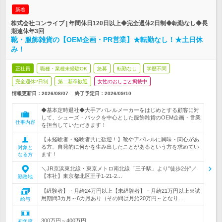
新着
株式会社コンライブ | 年間休日120日以上◆完全週休2日制◆転勤なし◆長
期連休年3回
靴・服飾雑貨の【OEM企画・PR営業】★転勤なし！★土日休
み！
正社員
職種・業種未経験OK
急募
転勤なし
学歴不問
完全週休2日制
第二新卒歓迎
女性のおしごと掲載中
情報更新日：2026/08/07
終了予定日：
2026/09/10
◆基本定時退社◆大手アパレルメーカーをはじめとする顧客に対
して、シューズ・バックを中心とした服飾雑貨のOEM企画・営業
仕事内容
を担当していただきます！
【未経験者・経験者共に歓迎！】靴やアパレルに興味・関心があ
る方、自発的に何かを生み出したことがあるという方を求めてい
対象と
ます！
なる方
＼JR京浜東北線・東京メトロ南北線「王子駅」より”徒歩2分”／
【本社】東京都北区王子1-21-2…
勤務地
【経験者】・月給24万円以上【未経験者】・月給21万円以上※試
用期間3カ月～6カ月あり（その間は月給20万円～となり…
給与
300万円～400万円
初年度