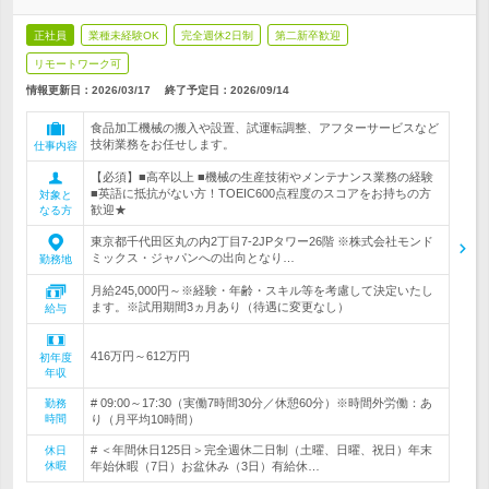
正社員
業種未経験OK
完全週休2日制
第二新卒歓迎
リモートワーク可
情報更新日：2026/03/17
終了予定日：
2026/09/14
食品加工機械の搬入や設置、試運転調整、アフターサービスなど
技術業務をお任せします。
仕事内容
【必須】■高卒以上 ■機械の生産技術やメンテナンス業務の経験
■英語に抵抗がない方！TOEIC600点程度のスコアをお持ちの方
対象と
歓迎★
なる方
東京都千代田区丸の内2丁目7-2JPタワー26階 ※株式会社モンド
ミックス・ジャパンへの出向となり…
勤務地
月給245,000円～※経験・年齢・スキル等を考慮して決定いたし
ます。※試用期間3ヵ月あり（待遇に変更なし）
給与
416万円～612万円
初年度
年収
# 09:00～17:30（実働7時間30分／休憩60分）※時間外労働：あ
勤務
時間
り（月平均10時間）
# ＜年間休日125日＞完全週休二日制（土曜、日曜、祝日）年末
休日
休暇
年始休暇（7日）お盆休み（3日）有給休…