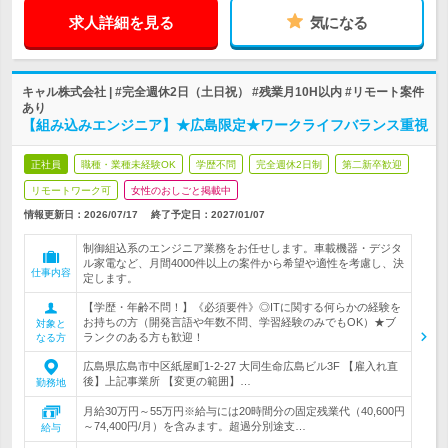
求人詳細を見る
気になる
キャル株式会社 | #完全週休2日（土日祝） #残業月10H以内 #リモート案件
あり
【組み込みエンジニア】★広島限定★ワークライフバランス重視
正社員
職種・業種未経験OK
学歴不問
完全週休2日制
第二新卒歓迎
リモートワーク可
女性のおしごと掲載中
情報更新日：2026/07/17
終了予定日：
2027/01/07
制御組込系のエンジニア業務をお任せします。車載機器・デジタ
ル家電など、月間4000件以上の案件から希望や適性を考慮し、決
仕事内容
定します。
【学歴・年齢不問！】《必須要件》◎ITに関する何らかの経験を
お持ちの方（開発言語や年数不問、学習経験のみでもOK）★ブ
対象と
ランクのある方も歓迎！
なる方
広島県広島市中区紙屋町1-2-27 大同生命広島ビル3F 【雇入れ直
後】上記事業所 【変更の範囲】…
勤務地
月給30万円～55万円※給与には20時間分の固定残業代（40,600円
～74,400円/月）を含みます。超過分別途支…
給与