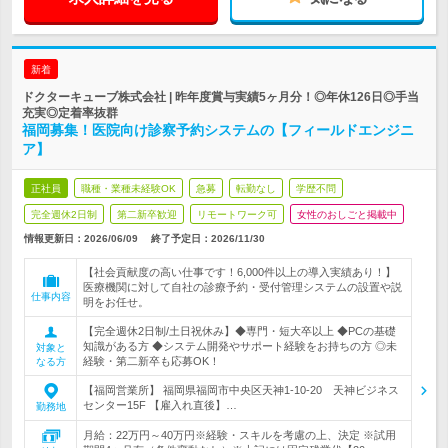
新着
ドクターキューブ株式会社 | 昨年度賞与実績5ヶ月分！◎年休126日◎手当
充実◎定着率抜群
福岡募集！医院向け診察予約システムの【フィールドエンジニ
ア】
正社員
職種・業種未経験OK
急募
転勤なし
学歴不問
完全週休2日制
第二新卒歓迎
リモートワーク可
女性のおしごと掲載中
情報更新日：2026/06/09
終了予定日：
2026/11/30
【社会貢献度の高い仕事です！6,000件以上の導入実績あり！】
医療機関に対して自社の診療予約・受付管理システムの設置や説
仕事内容
明をお任せ。
【完全週休2日制/土日祝休み】◆専門・短大卒以上 ◆PCの基礎
知識がある方 ◆システム開発やサポート経験をお持ちの方 ◎未
対象と
経験・第二新卒も応募OK！
なる方
【福岡営業所】 福岡県福岡市中央区天神1-10-20 天神ビジネス
センター15F 【雇入れ直後】…
勤務地
月給：22万円～40万円※経験・スキルを考慮の上、決定 ※試用