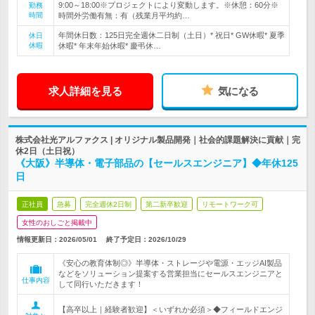
9:00～18:00※プロジェクトにより変動します。※休憩：60分※
勤務
時間
時間外労働有無：有（残業月平均約…
年間休日数：125日完全週休二日制（土日）* 祝日* GW休暇* 夏季
休日
休暇
休暇* 年末年始休暇* 慶弔休…
求人詳細を見る
気になる
株式会社光アルファクス | オリジナル製品開発｜社会的課題解決に貢献｜完
休2日（土日祝）
《大阪》半導体・電子部品の【セールスエンジニア】◆年休125
日
正社員
急募
完全週休2日制
第二新卒歓迎
リモートワーク可
女性のおしごと掲載中
情報更新日：2026/05/01
終了予定日：
2026/10/29
《安心の教育体制◎》半導体・ストレージや電源・エッジAI製品
などをソリューション提案する営業担当にセールスエンジニアと
仕事内容
して同行いただきます！
【高卒以上｜経験者歓迎】＜いずれか必須＞◆フィールドエンジ