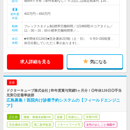
期間4ヶ月有（条件変動なし）※上記には固定残業代【20…
給与
402万円～650万円
初年度
年収
フレックスタイム制(標準労働時間／1日8時間)※コアタイム／
勤務
時間
11：00～15：00※標準労働時間帯／…
■年間休日126日■完全週休2日制（土・日） ※月0~2回程度 、
休日
休暇
休日出勤していただく事があります(…
求人詳細を見る
気になる
新着
ドクターキューブ株式会社 | 昨年度賞与実績5ヶ月分！◎年休126日◎手当
充実◎定着率抜群
広島募集！医院向け診察予約システムの【フィールドエンジニ
ア】
正社員
職種・業種未経験OK
急募
転勤なし
学歴不問
完全週休2日制
第二新卒歓迎
リモートワーク可
女性のおしごと掲載中