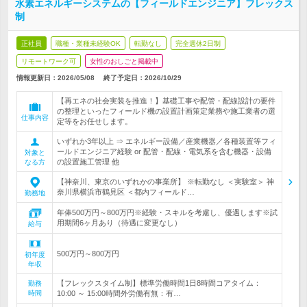
水素エネルギーシステムの【フィールドエンジニア】フレックス
制
正社員
職種・業種未経験OK
転勤なし
完全週休2日制
リモートワーク可
女性のおしごと掲載中
情報更新日：2026/05/08
終了予定日：
2026/10/29
【再エネの社会実装を推進！】基礎工事や配管・配線設計の要件
の整理といったフィールド機の設置計画策定業務や施工業者の選
仕事内容
定等をお任せします。
いずれか3年以上 ⇒ エネルギー設備／産業機器／各種装置等フィ
ールドエンジニア経験 or 配管・配線・電気系を含む機器・設備
対象と
の設置施工管理 他
なる方
【神奈川、東京のいずれかの事業所】 ※転勤なし ＜実験室＞ 神
奈川県横浜市鶴見区 ＜都内フィールド…
勤務地
年俸500万円～800万円※経験・スキルを考慮し、優遇します※試
用期間6ヶ月あり（待遇に変更なし）
給与
500万円～800万円
初年度
年収
【フレックスタイム制】標準労働時間1日8時間コアタイム：
勤務
時間
10:00 ～ 15:00時間外労働有無：有…