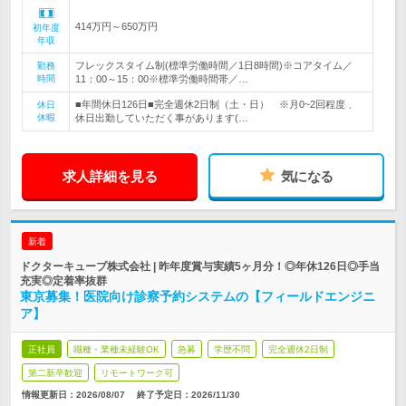
414万円～650万円
初年度
年収
フレックスタイム制(標準労働時間／1日8時間)※コアタイム／
勤務
時間
11：00～15：00※標準労働時間帯／…
■年間休日126日■完全週休2日制（土・日） ※月0~2回程度 、
休日
休暇
休日出勤していただく事があります(…
求人詳細を見る
気になる
新着
ドクターキューブ株式会社 | 昨年度賞与実績5ヶ月分！◎年休126日◎手当
充実◎定着率抜群
東京募集！医院向け診察予約システムの【フィールドエンジニ
ア】
正社員
職種・業種未経験OK
急募
学歴不問
完全週休2日制
第二新卒歓迎
リモートワーク可
情報更新日：2026/08/07
終了予定日：
2026/11/30