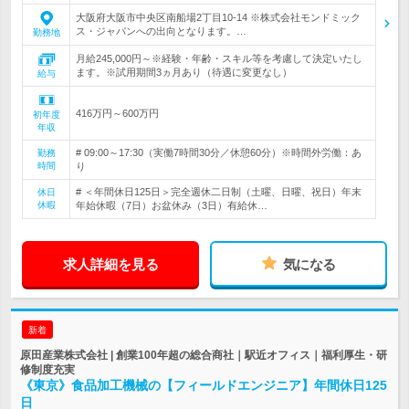
大阪府大阪市中央区南船場2丁目10-14 ※株式会社モンドミック
ス・ジャパンへの出向となります。…
勤務地
月給245,000円～※経験・年齢・スキル等を考慮して決定いたし
ます。※試用期間3ヵ月あり（待遇に変更なし）
給与
416万円～600万円
初年度
年収
# 09:00～17:30（実働7時間30分／休憩60分）※時間外労働：あ
勤務
時間
り
# ＜年間休日125日＞完全週休二日制（土曜、日曜、祝日）年末
休日
休暇
年始休暇（7日）お盆休み（3日）有給休…
求人詳細を見る
気になる
新着
原田産業株式会社 | 創業100年超の総合商社｜駅近オフィス｜福利厚生・研
修制度充実
《東京》食品加工機械の【フィールドエンジニア】年間休日125
日