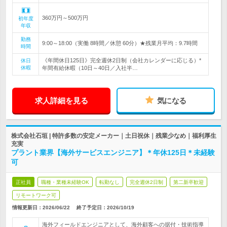
360万円～500万円
初年度
年収
勤務
9:00～18:00（実働 8時間／休憩 60分）★残業月平均：9.7時間
時間
《年間休日125日》完全週休2日制（会社カレンダーに応じる）*
休日
休暇
年間有給休暇（10日～40日／入社半…
求人詳細を見る
気になる
株式会社石垣 | 特許多数の安定メーカー｜土日祝休｜残業少なめ｜福利厚生
充実
プラント業界【海外サービスエンジニア】＊年休125日＊未経験
可
正社員
職種・業種未経験OK
転勤なし
完全週休2日制
第二新卒歓迎
リモートワーク可
情報更新日：2026/06/22
終了予定日：
2026/10/19
海外フィールドエンジニアとして、海外顧客への据付・技術指導