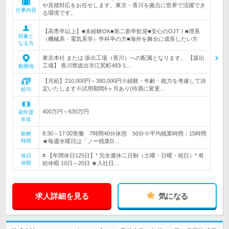
や見積対応をお任せします。東京・香川を拠点に世界で活躍でき
仕事内容
る環境です。
【高専卒以上】■未経験OK■第二新卒歓迎■安心のOJT！■理系
対象と
（機械系・電気系等）学科卒の方■海外を舞台に成長したい方
なる方
東京本社 または 坂出工場（香川）への配属となります。 【坂出
工場】 香川県坂出市江尻町483-1…
勤務地
【月給】210,000円～380,000円※経験・年齢・能力を考慮して決
定いたします※試用期間6ヶ月あり(待遇に変更…
給与
400万円～630万円
初年度
年収
8:30～17:00実働 7時間40分休憩 50分※平均残業時間：15時間
勤務
時間
★毎週水曜日は「ノー残業D…
# 【年間休日125日】* 完全週休二日制（土曜・日曜・祝日）* 有
休日
休暇
給休暇 10日～20日 ★入社日…
求人詳細を見る
気になる