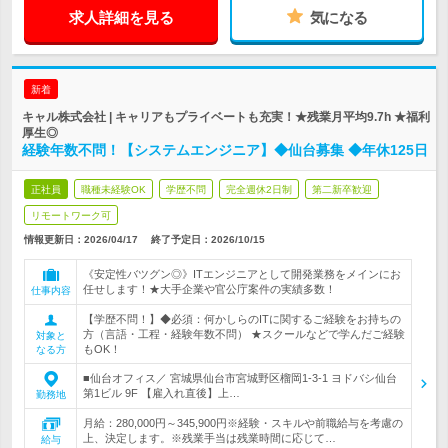
求人詳細を見る
気になる
新着
キャル株式会社 | キャリアもプライベートも充実！★残業月平均9.7h ★福利
厚生◎
経験年数不問！【システムエンジニア】◆仙台募集 ◆年休125日
正社員
職種未経験OK
学歴不問
完全週休2日制
第二新卒歓迎
リモートワーク可
情報更新日：2026/04/17
終了予定日：
2026/10/15
《安定性バツグン◎》ITエンジニアとして開発業務をメインにお
任せします！★大手企業や官公庁案件の実績多数！
仕事内容
【学歴不問！】◆必須：何かしらのITに関するご経験をお持ちの
方（言語・工程・経験年数不問） ★スクールなどで学んだご経験
対象と
もOK！
なる方
■仙台オフィス／ 宮城県仙台市宮城野区榴岡1-3-1 ヨドバシ仙台
第1ビル 9F 【雇入れ直後】上…
勤務地
月給：280,000円～345,900円※経験・スキルや前職給与を考慮の
上、決定します。※残業手当は残業時間に応じて…
給与