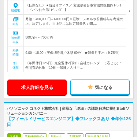
《転勤なし》 ■仙台オフィス／ 宮城県仙台市宮城野区榴岡1-3-1
ヨドバシ仙台第1ビル 9F 【…
勤務地
月給：400,000円～600,000円※経験・スキルや前職給与を考慮の
上、決定します。※上記には固定残業代：95,…
給与
500万円～700万円
初年度
年収
勤務
9:00～18:00（実働 8時間／休憩 60分）★残業月平均：9.7時間
時間
《年間休日125日》完全週休2日制（会社カレンダーに応じる）*
休日
休暇
年間有給休暇（10日～40日／入社半…
求人詳細を見る
気になる
パナソニック コネクト株式会社 | 多様な「現場」の課題解決に挑むBtoBソ
リューションカンパニー
【フィールドサービスエンジニア】◆フレックスあり ◆年休126
日
正社員
業種未経験OK
転勤なし
学歴不問
完全週休2日制