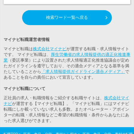
検索ワード一覧へ戻る
マイナビ転職運営者情報
マイナビ転職は
株式会社マイナビ
が運営する転職・求人情報サイト
です。 マイナビ転職は、
厚生労働省の求人情報提供の適正化推進事
業
（委託事業）により設置された求人情報適正化推進協議会が定め
たガイドラインを遵守しており、その適合メディアとなる基準を満
たしていることから
「求人情報提供ガイドライン適合メディア」
で
あることを自らの責任において宣言しています。
マイナビ転職について
正社員の求人・転職情報をご紹介する転職サイトは、
株式会社マイ
ナビ
が運営する【マイナビ転職】。「マイナビ転職」にはマイナビ
転職にしか載っていない求人も多数。また
オペレーター・アポイン
ター
の転職・求人情報などご希望の転職情報・条件からあなたにあ
った求人選びができます。