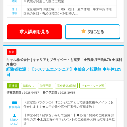
時間
※残業が発生した際には残業…
・完全週休2日制(土曜、日曜)・祝日・夏季休暇・年末年始休暇・
休日
休暇
国民の休日・有給休暇(10～24日※入…
求人詳細を見る
気になる
新着
キャル株式会社 | キャリアもプライベートも充実！★残業月平均9.7h ★福利
厚生◎
経験者歓迎！【システムエンジニア】◆仙台／転勤無 ◆年休125
日
正社員
転勤なし
学歴不問
完全週休2日制
リモートワーク可
情報更新日：2026/04/17
終了予定日：
2026/10/15
《安定性バツグン◎》ITエンジニアとして開発業務をメインにお
任せします！★大手企業や官公庁案件の実績多数！
仕事内容
【学歴不問！経験をいかして活躍！】◆必須：開発のご経験をお
持ちの方 ◆上流工程やマネジメントのご経験をお持ちの方は尚歓
対象と
迎！
なる方