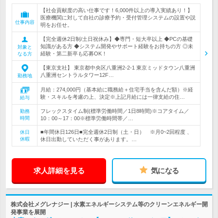
【社会貢献度の高い仕事です！6,000件以上の導入実績あり！】
医療機関に対して自社の診療予約・受付管理システムの設置や説
仕事内容
明をお任せ。
【完全週休2日制/土日祝休み】◆専門・短大卒以上 ◆PCの基礎
知識がある方 ◆システム開発やサポート経験をお持ちの方 ◎未
対象と
経験・第二新卒も応募OK！
なる方
【東京支社】 東京都中央区八重洲2-2-1 東京ミッドタウン八重洲
八重洲セントラルタワー12F…
勤務地
月給：274,000円（基本給に職務給＋住宅手当を含んだ額）※経
験・スキルを考慮の上、決定※上記月給には一律支給の住…
給与
フレックスタイム制(標準労働時間／1日8時間)※コアタイム／
勤務
時間
10：00～17：00※標準労働時間帯／…
■年間休日126日■完全週休2日制（土・日） ※月0~2回程度 、
休日
休暇
休日出勤していただく事があります。…
求人詳細を見る
気になる
株式会社メグレナジー | 水素エネルギーシステム等のクリーンエネルギー開
発事業を展開