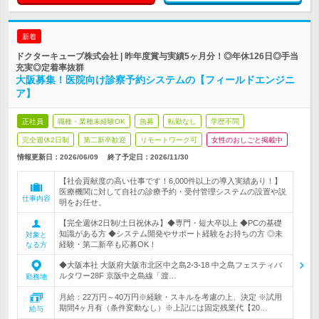
新着
ドクターキューブ株式会社 | 昨年度賞与実績5ヶ月分！◎年休126日◎手当
充実◎定着率抜群
大阪募集！医院向け診察予約システムの【フィールドエンジニ
ア】
正社員
職種・業種未経験OK
急募
転勤なし
学歴不問
完全週休2日制
第二新卒歓迎
リモートワーク可
女性のおしごと掲載中
情報更新日：2026/06/09
終了予定日：
2026/11/30
【社会貢献度の高い仕事です！6,000件以上の導入実績あり！】
医療機関に対して自社の診療予約・受付管理システムの設置や説
仕事内容
明をお任せ。
【完全週休2日制/土日祝休み】◆専門・短大卒以上 ◆PCの基礎
知識がある方 ◆システム開発やサポート経験をお持ちの方 ◎未
対象と
経験・第二新卒も応募OK！
なる方
◆大阪本社 大阪府大阪市北区中之島2-3-18 中之島フェスティバ
ルタワー28F 京阪中之島線「渡…
勤務地
月給：22万円～40万円※経験・スキルを考慮の上、決定 ※試用
期間4ヶ月有（条件変動なし）※上記には固定残業代【20…
給与