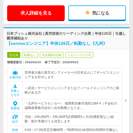
求人詳細を見る
気になる
日本ブッシュ株式会社 | 真空技術のリーディング企業｜年休126日｜引越し
費用補助あり
【serviceエンジニア】年休126日／転勤なし《九州》
正社員
転勤なし
完全週休2日制
リモートワーク可
情報更新日：2026/04/15
終了予定日：
2026/09/21
世界最大級の真空ポンプメーカーの日本法人にてサービスエンジ
ニアをお任せします。
仕事内容
＜必須＞サービスエンジニアまたはフィールドエンジニアのご経
対象と
験がある方
なる方
〈九州サービスセンター〉 福岡県宗像市池田1389-4（子会社の
誠興産業株式会社へ出向勤務となりま…
勤務地
月給：240,000円～330,000円試用期間3ヶ月(待遇変更なし)経
験、能力考慮のうえ決定します
給与
9:00～17:30(所定労働時間：7時間30分)休憩60分時間外労働なし
勤務