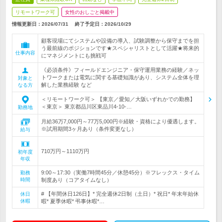
リモートワーク可
女性のおしごと掲載中
情報更新日：2026/07/31
終了予定日：
2026/10/29
顧客現場にてシステムや設備の導入、試験調整から保守までを担
う最前線のポジションです★スペシャリストとして活躍★将来的
仕事内容
にマネジメントにも挑戦可
《必須条件》フィールドエンジニア・保守運用業務の経験／ネッ
トワークまたは電気に関する基礎知識があり、システム全体を理
対象と
解した業務経験 など
なる方
＜リモートワーク可＞ 【東京／愛知／大阪いずれかでの勤務】
＜東京＞ 東京都品川区東品川4-10-…
勤務地
月給36万7,000円～77万5,000円※経験・資格により優遇します。
※試用期間3ヶ月あり（条件変更なし）
給与
710万円～1110万円
初年度
年収
9:00～17:30（実働7時間45分／休憩45分）※フレックス・タイム
勤務
時間
制度あり（コアタイムなし）
# 【年間休日126日】* 完全週休2日制（土日）* 祝日* 年末年始休
休日
休暇
暇* 夏季休暇* 弔事休暇*…