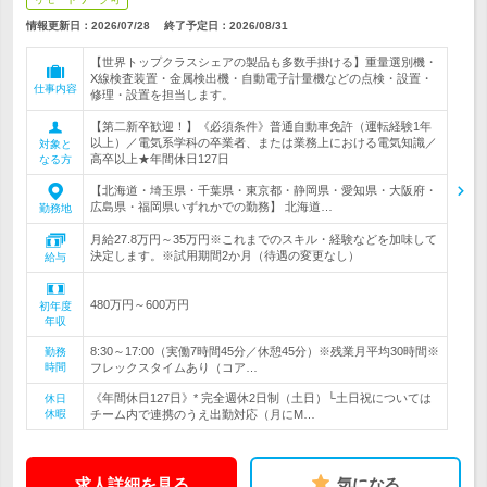
情報更新日：2026/07/28
終了予定日：
2026/08/31
【世界トップクラスシェアの製品も多数手掛ける】重量選別機・
X線検査装置・金属検出機・自動電子計量機などの点検・設置・
仕事内容
修理・設置を担当します。
【第二新卒歓迎！】《必須条件》普通自動車免許（運転経験1年
以上）／電気系学科の卒業者、または業務上における電気知識／
対象と
高卒以上★年間休日127日
なる方
【北海道・埼玉県・千葉県・東京都・静岡県・愛知県・大阪府・
広島県・福岡県いずれかでの勤務】 北海道…
勤務地
月給27.8万円～35万円※これまでのスキル・経験などを加味して
決定します。※試用期間2か月（待遇の変更なし）
給与
480万円～600万円
初年度
年収
8:30～17:00（実働7時間45分／休憩45分）※残業月平均30時間※
勤務
時間
フレックスタイムあり（コア…
《年間休日127日》* 完全週休2日制（土日）└土日祝については
休日
休暇
チーム内で連携のうえ出勤対応（月にM…
求人詳細を見る
気になる