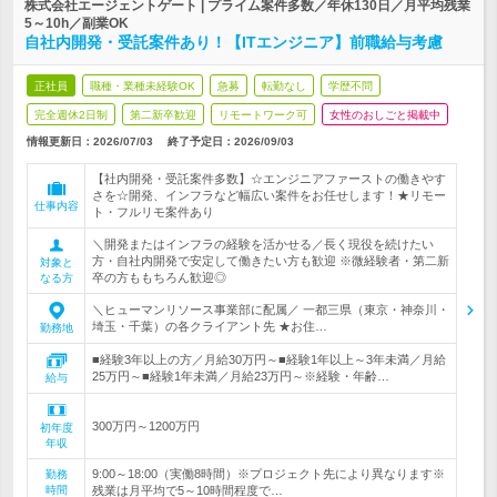
株式会社エージェントゲート | プライム案件多数／年休130日／月平均残業
5～10h／副業OK
自社内開発・受託案件あり！【ITエンジニア】前職給与考慮
正社員
職種・業種未経験OK
急募
転勤なし
学歴不問
完全週休2日制
第二新卒歓迎
リモートワーク可
女性のおしごと掲載中
情報更新日：2026/07/03
終了予定日：
2026/09/03
【社内開発・受託案件多数】☆エンジニアファーストの働きやす
さを☆開発、インフラなど幅広い案件をお任せします！★リモー
仕事内容
ト・フルリモ案件あり
＼開発またはインフラの経験を活かせる／長く現役を続けたい
方・自社内開発で安定して働きたい方も歓迎 ※微経験者・第二新
対象と
卒の方ももちろん歓迎◎
なる方
＼ヒューマンリソース事業部に配属／ 一都三県（東京・神奈川・
埼玉・千葉）の各クライアント先 ★お住…
勤務地
■経験3年以上の方／月給30万円～■経験1年以上～3年未満／月給
25万円～■経験1年未満／月給23万円～※経験・年齢…
給与
300万円～1200万円
初年度
年収
9:00～18:00（実働8時間）※プロジェクト先により異なります※
勤務
時間
残業は月平均で5～10時間程度で…