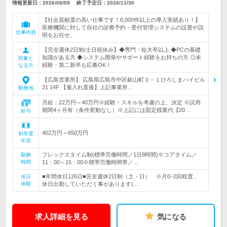
情報更新日：2026/06/09
終了予定日：
2026/11/30
【社会貢献度の高い仕事です！6,000件以上の導入実績あり！】
医療機関に対して自社の診療予約・受付管理システムの設置や説
仕事内容
明をお任せ。
【完全週休2日制/土日祝休み】◆専門・短大卒以上 ◆PCの基礎
知識がある方 ◆システム開発やサポート経験をお持ちの方 ◎未
対象と
経験・第二新卒も応募OK！
なる方
【広島営業所】 広島県広島市中区銀山町３－１ひろしまハイビル
21 14F 【雇入れ直後】上記事業所…
勤務地
月給：22万円～40万円※経験・スキルを考慮の上、決定 ※試用
期間4ヶ月有（条件変動なし）※上記には固定残業代【20…
給与
402万円～650万円
初年度
年収
フレックスタイム制(標準労働時間／1日8時間)※コアタイム／
勤務
時間
11：00～15：00※標準労働時間帯／…
■年間休日126日■完全週休2日制（土・日） ※月0~2回程度 、
休日
休暇
休日出勤していただく事があります(…
求人詳細を見る
気になる