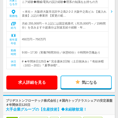
対象と
ニア経験◆機械/電気の設計経験◆理系の知識をお持ちの方
なる方
＜本社＞ 大阪府大阪市北区中之島2-2-2 大阪中之島ビル 【雇入れ
直後】上記の事業所 【変更の範…
勤務地
月給 255,000円～※上記には固定残業代（月25,000円～／15時間
分）を含みます※超過分は別途支給※経験・年…
給与
450万円～750万円
初年度
年収
勤務
9:00～17:30（実働7時間30分／休憩60分）※時間外労働あり
時間
# ★年間休日125日★* 完全週休2日制（土日祝休み）* 有給休暇
休日
休暇
（10日～20日）* 夏季休暇*…
求人詳細を見る
気になる
ブリヂストンフローテック株式会社 | ＃国内トップクラスシェアの安定基盤
＃年間休日120日
大手企業グループの【生産技術】◆未経験歓迎！