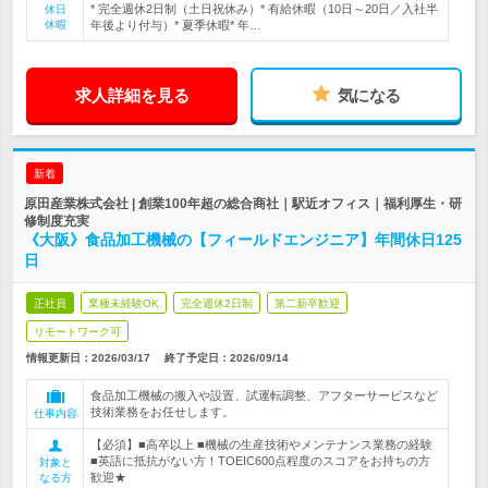
* 完全週休2日制（土日祝休み）* 有給休暇（10日～20日／入社半
休日
休暇
年後より付与）* 夏季休暇* 年…
求人詳細を見る
気になる
新着
原田産業株式会社 | 創業100年超の総合商社｜駅近オフィス｜福利厚生・研
修制度充実
《大阪》食品加工機械の【フィールドエンジニア】年間休日125
日
正社員
業種未経験OK
完全週休2日制
第二新卒歓迎
リモートワーク可
情報更新日：2026/03/17
終了予定日：
2026/09/14
食品加工機械の搬入や設置、試運転調整、アフターサービスなど
技術業務をお任せします。
仕事内容
【必須】■高卒以上 ■機械の生産技術やメンテナンス業務の経験
■英語に抵抗がない方！TOEIC600点程度のスコアをお持ちの方
対象と
歓迎★
なる方