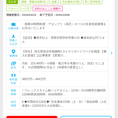
正社員
職種・業種未経験OK
急募
完全週休2日制
第二新卒歓迎
リモートワーク可
女性のおしごと掲載中
情報更新日：2026/04/10
終了予定日：
2026/10/08
〈残業10時間程度〉アセンブリ（高圧）ホースの生産技術業務を
お任せいたします
仕事内容
【必須】◆高卒以上・理系学部学科卒業の方 ◆基本的なPCスキ
対象と
ル
なる方
【本社】 埼玉県加須市南篠崎1-3-1 ※リモートワーク応相談 【雇
入れ直後】上記事業所 【変更の…
勤務地
月給 223,400円～※経験・能力等を考慮のうえ、決定いたしま
す。※試用期間6か月あり（待遇等の変更なし）
給与
389万円～484万円
初年度
年収
◇フレックスタイム制◇コアタイム：10:00～15:00標準労働時間
勤務
時間
1日8時間休憩時間：60分時間外…
# ◆年間休日120日◆* 完全週休2日制（土・日）* 有給休暇（入社
休日
休暇
直後5～12日付与※入社時期に…