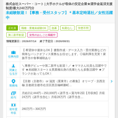
株式会社スーパー・コート | 大手ホテルが母体の安定企業★奨学金返済支援
制度/最大240万円分
未経験歓迎！【事務・受付スタッフ】＊基本定時退社／女性活躍
中
正社員
職種・業種未経験OK
急募
転勤なし
学歴不問
第二新卒歓迎
女性のおしごと掲載中
情報更新日：2026/07/14
終了予定日：
2026/08/31
【 希望休や連休もOK 】書類作成・データ入力・受付業務などの
簡単なバックオフィス業務をお任せします。◎福利厚生充実！家
仕事内容
族手当や食事補助あり
＼事務デビューや第二新卒も歓迎！／ ★ママさん社員も活躍中で
す ★未経験スタート＆異業種出身の先輩たちも多数活躍中 ★ブ
対象と
ランクがあってもOK！
なる方
【京都（京都市） or 滋賀（栗東市）の募集】 オリーブ・京西京
極 京都府京都市右京区西京極畔勝町…
勤務地
月給212,444円～250,000円＋諸手当＋賞与年2回【月収例】月収
24万円（諸手当含む）月収28万円（諸手当含…
給与
280万円～300万円
初年度
年収