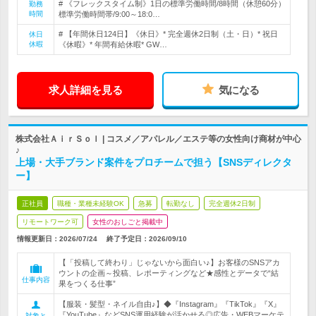
# 《フレックスタイム制》1日の標準労働時間/8時間（休憩60分）
勤務
時間
標準労働時間帯/9:00～18:0…
# 【年間休日124日】《休日》* 完全週休2日制（土・日）* 祝日
休日
休暇
《休暇》* 年間有給休暇* GW…
求人詳細を見る
気になる
株式会社ＡｉｒＳｏｌ | コスメ／アパレル／エステ等の女性向け商材が中心
♪
上場・大手ブランド案件をプロチームで担う【SNSディレクタ
ー】
正社員
職種・業種未経験OK
急募
転勤なし
完全週休2日制
リモートワーク可
女性のおしごと掲載中
情報更新日：2026/07/24
終了予定日：
2026/09/10
【「投稿して終わり」じゃないから面白い♪】お客様のSNSアカ
ウントの企画～投稿、レポーティングなど★感性とデータで“結
仕事内容
果をつくる仕事”
【服装・髪型・ネイル自由♪】◆『Instagram』『TikTok』『X』
『YouTube』などSNS運用経験が活かせる◎広告・WEBマーケテ
対象と