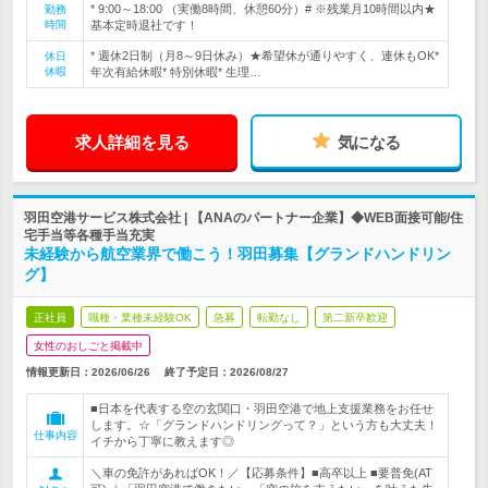
* 9:00～18:00 （実働8時間、休憩60分）# ※残業月10時間以内★
勤務
時間
基本定時退社です！
* 週休2日制（月8～9日休み）★希望休が通りやすく、連休もOK*
休日
休暇
年次有給休暇* 特別休暇* 生理…
求人詳細を見る
気になる
羽田空港サービス株式会社 | 【ANAのパートナー企業】◆WEB面接可能/住
宅手当等各種手当充実
未経験から航空業界で働こう！羽田募集【グランドハンドリン
グ】
正社員
職種・業種未経験OK
急募
転勤なし
第二新卒歓迎
女性のおしごと掲載中
情報更新日：2026/06/26
終了予定日：
2026/08/27
■日本を代表する空の玄関口・羽田空港で地上支援業務をお任せ
します。☆「グランドハンドリングって？」という方も大丈夫！
仕事内容
イチから丁寧に教えます◎
＼車の免許があればOK！／【応募条件】■高卒以上 ■要普免(AT