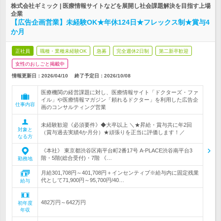
株式会社ギミック | 医療情報サイトなどを展開し社会課題解決を目指す上場
企業
【広告企画営業】未経験OK★年休124日★フレックス制★賞与4
か月
正社員
職種・業種未経験OK
急募
完全週休2日制
第二新卒歓迎
女性のおしごと掲載中
情報更新日：2026/04/10
終了予定日：
2026/10/08
医療機関の経営課題に対し、医療情報サイト「ドクターズ・ファ
イル」や医療情報マガジン「頼れるドクター」を利用した広告企
仕事内容
画のコンサルティング営業
未経験歓迎《必須要件》◆大卒以上 ＼★昇給・賞与共に年2回
対象と
（賞与過去実績4か月分）★頑張りを正当に評価します！／
なる方
《本社》 東京都渋谷区南平台町2番17号 A-PLACE渋谷南平台3
階・5階(総合受付)・7階 《…
勤務地
月給301,708円～401,708円＋インセンティブ※給与内に固定残業
代として71,900円～95,700円/40…
給与
482万円～642万円
初年度
年収