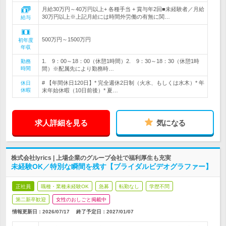
月給30万円～40万円以上+ 各種手当 + 賞与年2回■未経験者／月給
30万円以上※上記月給には時間外労働の有無に関…
給与
500万円～1500万円
初年度
年収
1. 9：00～18：00（休憩1時間）2. 9：30～18：30（休憩1時
勤務
時間
間）※配属先により勤務時…
# 【年間休日120日】* 完全週休2日制（火水、もしくは水木）* 年
休日
休暇
末年始休暇（10日前後）* 夏…
求人詳細を見る
気になる
株式会社lyrics | 上場企業のグループ会社で福利厚生も充実
未経験OK／特別な瞬間を残す【ブライダルビデオグラファー】
正社員
職種・業種未経験OK
急募
転勤なし
学歴不問
第二新卒歓迎
女性のおしごと掲載中
情報更新日：2026/07/17
終了予定日：
2027/01/07