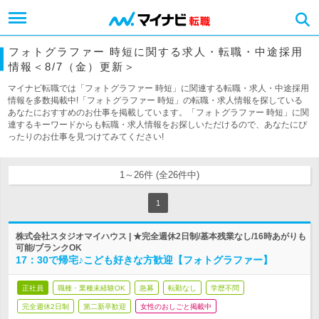
フォトグラファー 時短に関する求人・転職・中途採用
情報＜8/7（金）更新＞
マイナビ転職では「フォトグラファー 時短」に関連する転職・求人・中途採用
情報を多数掲載中!「フォトグラファー 時短」の転職・求人情報を探している
あなたにおすすめのお仕事を掲載しています。「フォトグラファー 時短」に関
連するキーワードからも転職・求人情報をお探しいただけるので、あなたにぴ
ったりのお仕事を見つけてみてください!
1～26件 (全26件中)
1
株式会社スタジオマイハウス | ★完全週休2日制/基本残業なし/16時あがりも
可能/ブランクOK
17：30で帰宅♪こども好きな方歓迎【フォトグラファー】
正社員
職種・業種未経験OK
急募
転勤なし
学歴不問
完全週休2日制
第二新卒歓迎
女性のおしごと掲載中