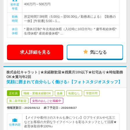
400万円～500万円
初年度
年収
所定時間7.5時間（5:00位～翌00:30位／勤務表による）【勤務の
勤務
時間
一例】[午前番] 5:00～1…
* 週休2日制* 年次有給休暇（入社時に10日付与）* 慶弔有給休暇*
休日
休暇
生理休暇* 産前産後休暇* …
求人詳細を見る
気になる
株式会社キャラット | ★未経験歓迎★残業月10h以下★社宅あり★時短勤務
OK★賞与年2回
笑顔に囲まれて自分らしく働ける♪【フォトスタジオスタッフ】
正社員
職種・業種未経験OK
急募
転勤なし
学歴不問
第二新卒歓迎
女性のおしごと掲載中
情報更新日：2026/06/12
終了予定日：
2026/08/27
【メイクや着付けのスキルも身につく♪】◎ブライダルや七五三
などお客様の大切なライフイベントを彩るスタッフとして活躍★
仕事内容
産育休取得率100%♪