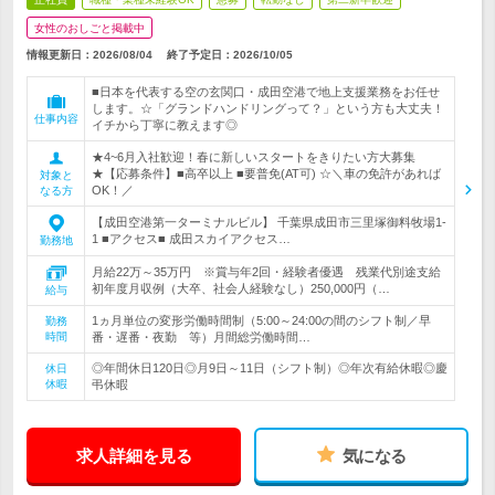
女性のおしごと掲載中
情報更新日：2026/08/04
終了予定日：
2026/10/05
■日本を代表する空の玄関口・成田空港で地上支援業務をお任せ
します。☆「グランドハンドリングって？」という方も大丈夫！
仕事内容
イチから丁寧に教えます◎
★4~6月入社歓迎！春に新しいスタートをきりたい方大募集
★【応募条件】■高卒以上 ■要普免(AT可) ☆＼車の免許があれば
対象と
OK！／
なる方
【成田空港第一ターミナルビル】 千葉県成田市三里塚御料牧場1-
1 ■アクセス■ 成田スカイアクセス…
勤務地
月給22万～35万円 ※賞与年2回・経験者優遇 残業代別途支給
初年度月収例（大卒、社会人経験なし）250,000円（…
給与
1ヵ月単位の変形労働時間制（5:00～24:00の間のシフト制／早
勤務
時間
番・遅番・夜勤 等）月間総労働時間…
◎年間休日120日◎月9日～11日（シフト制）◎年次有給休暇◎慶
休日
休暇
弔休暇
求人詳細を見る
気になる