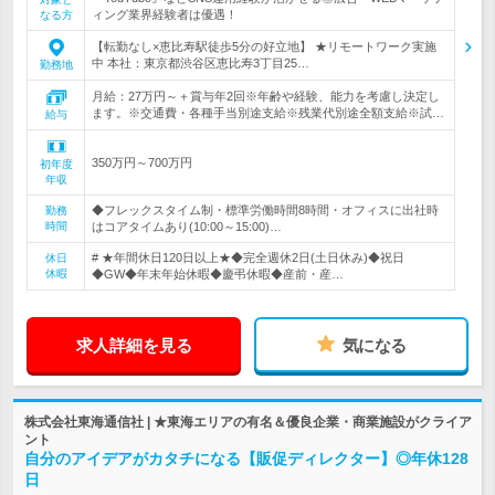
ィング業界経験者は優遇！
なる方
【転勤なし×恵比寿駅徒歩5分の好立地】 ★リモートワーク実施
中 本社：東京都渋谷区恵比寿3丁目25…
勤務地
月給：27万円～＋賞与年2回※年齢や経験、能力を考慮し決定し
ます。※交通費・各種手当別途支給※残業代別途全額支給※試…
給与
350万円～700万円
初年度
年収
◆フレックスタイム制・標準労働時間8時間・オフィスに出社時
勤務
時間
はコアタイムあり(10:00～15:00)…
# ★年間休日120日以上★◆完全週休2日(土日休み)◆祝日
休日
休暇
◆GW◆年末年始休暇◆慶弔休暇◆産前・産…
求人詳細を見る
気になる
株式会社東海通信社 | ★東海エリアの有名＆優良企業・商業施設がクライア
ント
自分のアイデアがカタチになる【販促ディレクター】◎年休128
日