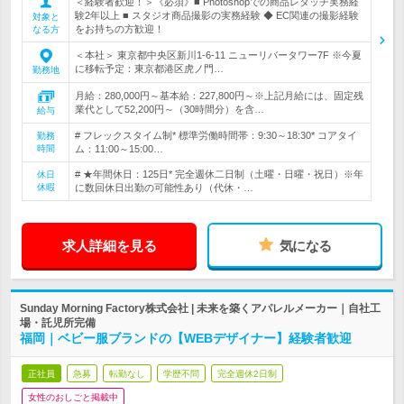
＜経験者歓迎！＞《必須》■ Photoshopでの商品レタッチ実務経
験2年以上 ■ スタジオ商品撮影の実務経験 ◆ EC関連の撮影経験
対象と
をお持ちの方歓迎！
なる方
＜本社＞ 東京都中央区新川1-6-11 ニューリバータワー7F ※今夏
に移転予定：東京都港区虎ノ門…
勤務地
月給：280,000円～基本給：227,800円～※上記月給には、固定残
業代として52,200円～（30時間分）を含…
給与
# フレックスタイム制* 標準労働時間帯：9:30～18:30* コアタイ
勤務
時間
ム：11:00～15:00…
# ★年間休日：125日* 完全週休二日制（土曜・日曜・祝日）※年
休日
休暇
に数回休日出勤の可能性あり（代休・…
求人詳細を見る
気になる
Sunday Morning Factory株式会社 | 未来を築くアパレルメーカー｜自社工
場・託児所完備
福岡｜ベビー服ブランドの【WEBデザイナー】経験者歓迎
正社員
急募
転勤なし
学歴不問
完全週休2日制
女性のおしごと掲載中