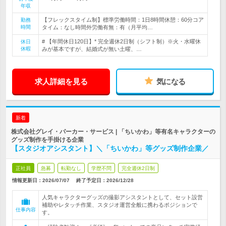
年収
【フレックスタイム制】標準労働時間：1日8時間休憩：60分コア
勤務
時間
タイム：なし時間外労働有無：有（月平均…
# 【年間休日120日】* 完全週休2日制（シフト制）※火・水曜休
休日
休暇
みが基本ですが、結婚式が無い土曜、…
求人詳細を見る
気になる
新着
株式会社グレイ・パーカー・サービス | 「ちいかわ」等有名キャラクターの
グッズ制作を手掛ける企業
【スタジオアシスタント】＼「ちいかわ」等グッズ制作企業／
正社員
急募
転勤なし
学歴不問
完全週休2日制
情報更新日：2026/07/07
終了予定日：
2026/12/28
人気キャラクターグッズの撮影アシスタントとして、セット設営
補助やレタッチ作業、スタジオ運営全般に携わるポジションで
仕事内容
す。