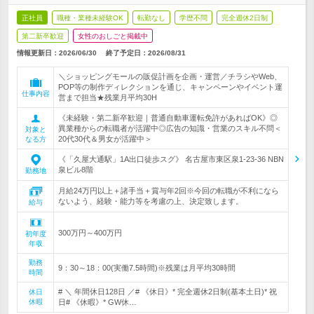
正社員
職種・業種未経験OK
転勤なし
学歴不問
完全週休2日制
第二新卒歓迎
女性のおしごと掲載中
情報更新日：2026/06/30
終了予定日：
2026/08/31
＼ショッピングモールの販促計画を企画・運営／チラシやWeb、
POP等の制作ディレクションを通じ、キャンペーンやイベント運
仕事内容
営まで担当★残業月平均30H
《未経験・第二新卒歓迎｜普通自動車運転免許があればOK》◎
異業種からの転職者が活躍中◎広告の知識・営業のスキル不問＜
対象と
20代30代＆男女が活躍中＞
なる方
《「久屋大通駅」1A出口徒歩スグ》 名古屋市東区泉1-23-36 NBN
泉ビル8階
勤務地
月給24万円以上＋諸手当＋賞与年2回※今回の転職が不利になら
ないよう、経験・能力等を考慮の上、決定致します。
給与
300万円～400万円
初年度
年収
勤務
9：30～18：00(実働7.5時間)※残業は月平均30時間
時間
# ＼ 年間休日128日 ／# 《休日》* 完全週休2日制(基本土日)* 祝
休日
休暇
日# 《休暇》* GW休…