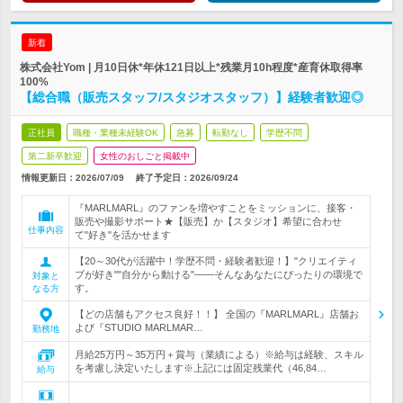
新着
株式会社Yom | 月10日休*年休121日以上*残業月10h程度*産育休取得率
100%
【総合職（販売スタッフ/スタジオスタッフ）】経験者歓迎◎
正社員
職種・業種未経験OK
急募
転勤なし
学歴不問
第二新卒歓迎
女性のおしごと掲載中
情報更新日：2026/07/09
終了予定日：
2026/09/24
『MARLMARL』のファンを増やすことをミッションに、接客・
販売や撮影サポート★【販売】か【スタジオ】希望に合わせ
仕事内容
て"好き"を活かせます
【20～30代が活躍中！学歴不問・経験者歓迎！】"クリエイティ
ブが好き""自分から動ける"――そんなあなたにぴったりの環境で
対象と
す。
なる方
【どの店舗もアクセス良好！！】 全国の『MARLMARL』店舗お
よび『STUDIO MARLMAR…
勤務地
月給25万円～35万円＋賞与（業績による）※給与は経験、スキル
を考慮し決定いたします※上記には固定残業代（46,84…
給与