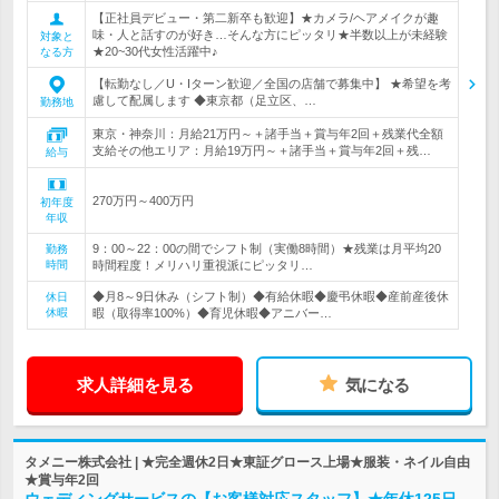
【正社員デビュー・第二新卒も歓迎】★カメラ/ヘアメイクが趣
味・人と話すのが好き…そんな方にピッタリ★半数以上が未経験
対象と
★20~30代女性活躍中♪
なる方
【転勤なし／U・Iターン歓迎／全国の店舗で募集中】 ★希望を考
慮して配属します ◆東京都（足立区、…
勤務地
東京・神奈川：月給21万円～＋諸手当＋賞与年2回＋残業代全額
支給その他エリア：月給19万円～＋諸手当＋賞与年2回＋残…
給与
270万円～400万円
初年度
年収
9：00～22：00の間でシフト制（実働8時間）★残業は月平均20
勤務
時間
時間程度！メリハリ重視派にピッタリ…
◆月8～9日休み（シフト制）◆有給休暇◆慶弔休暇◆産前産後休
休日
休暇
暇（取得率100%）◆育児休暇◆アニバー…
求人詳細を見る
気になる
タメニー株式会社 | ★完全週休2日★東証グロース上場★服装・ネイル自由
★賞与年2回