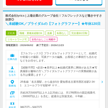
株式会社lyrics | 上場企業のグループ会社！フルフレックスなど働きやすさ
抜群◎
＼未経験OK／ブライダルの【フォトグラファー】★年休120日
正社員
職種・業種未経験OK
急募
転勤なし
完全週休2日制
リモートワーク可
女性のおしごと掲載中
情報更新日：2026/06/02
終了予定日：
2026/11/23
【フルフレックス】ブライダルフォトグラファーとして、結婚式
や前撮りの撮影、写真データの編集、お客様との事前打ち合わせ
仕事内容
などをお任せします。
【経験不問】<必須>★高卒以上★結婚式業界に興味がある方★写
真撮影が趣味の方＼ブライダルフォトグラファーの実務経験があ
対象と
る方は優遇します！／
なる方
JR各線「名古屋駅」から徒歩5分 愛知県名古屋市西区名駅2-34-
1 エコールプラザ名駅4F ※マ…
勤務地
月給26万5000円以上※上記月給には、月17時間分の固定残業代
（30000円以上）を含む。超過分は別途支給。※年齢…
給与
380万円～500万円
初年度