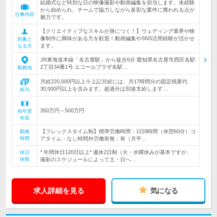
結婚式など特別な日の映像撮影や動画編集を担当します。未経験
から始められ、チームで協力しながら多彩な案件に携われる点が
仕事内容
魅力です。
【クリエイティブなスキルが身につく！】ウェディング業界や映
像制作に興味がある方を歓迎！動画編集やSNS活用経験が活かせ
対象と
ます。
なる方
JR東海道本線「名古屋駅」から徒歩5分 愛知県名古屋市西区名駅
2丁目34番1号 エコールプラザ名駅…
勤務地
月給220,000円以上※上記月給には、月17時間分の固定残業代
30,000円以上を含みます。超過分は別途支給します…
給与
350万円～500万円
初年度
年収
【フレックスタイム制】標準労働時間：1日8時間（休憩60分）コ
勤務
時間
アタイム：なし時間外労働有無：有（月平…
* 年間休日120日以上* 週休2日制（火・水曜休みが基本ですが、
休日
休暇
撮影のスケジュールによって土・日へ…
求人詳細を見る
気になる