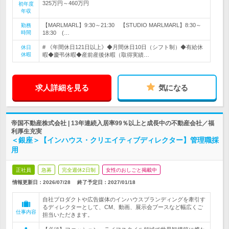
325万円～460万円
初年度
年収
【MARLMARL】9:30～21:30 【STUDIO MARLMARL】8:30～
勤務
時間
18:30 (…
# 《年間休日121日以上》◆月間休日10日（シフト制）◆有給休
休日
休暇
暇◆慶弔休暇◆産前産後休暇（取得実績…
求人詳細を見る
気になる
帝国不動産株式会社 | 13年連続入居率99％以上と成長中の不動産会社／福
利厚生充実
＜銀座＞【インハウス・クリエイティブディレクター】管理職採
用
正社員
急募
完全週休2日制
女性のおしごと掲載中
情報更新日：2026/07/28
終了予定日：
2027/01/18
自社プロダクトや広告媒体のインハウスブランディングを牽引す
るディレクターとして、CM、動画、展示会ブースなど幅広くご
仕事内容
担当いただきます。