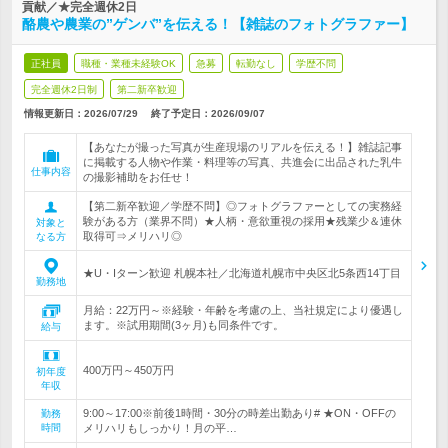
貢献／★完全週休2日
酪農や農業の”ゲンバ”を伝える！【雑誌のフォトグラファー】
正社員
職種・業種未経験OK
急募
転勤なし
学歴不問
完全週休2日制
第二新卒歓迎
情報更新日：2026/07/29
終了予定日：
2026/09/07
【あなたが撮った写真が生産現場のリアルを伝える！】雑誌記事
に掲載する人物や作業・料理等の写真、共進会に出品された乳牛
仕事内容
の撮影補助をお任せ！
【第二新卒歓迎／学歴不問】◎フォトグラファーとしての実務経
験がある方（業界不問）★人柄・意欲重視の採用★残業少＆連休
対象と
取得可⇒メリハリ◎
なる方
★U・Iターン歓迎 札幌本社／北海道札幌市中央区北5条西14丁目
勤務地
月給：22万円～※経験・年齢を考慮の上、当社規定により優遇し
ます。※試用期間(3ヶ月)も同条件です。
給与
400万円～450万円
初年度
年収
9:00～17:00※前後1時間・30分の時差出勤あり# ★ON・OFFの
勤務
時間
メリハリもしっかり！月の平…