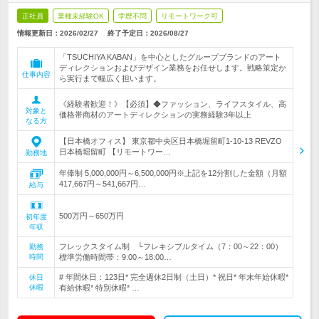
正社員
業種未経験OK
学歴不問
リモートワーク可
情報更新日：2026/02/27
終了予定日：
2026/08/27
「TSUCHIYA KABAN」を中心としたグループブランドのアート
ディレクションおよびデザイン業務をお任せします。戦略策定か
仕事内容
ら実行まで幅広く担います。
《経験者歓迎！》【必須】◆ファッション、ライフスタイル、高
対象と
価格帯商材のアートディレクションの実務経験3年以上
なる方
【日本橋オフィス】 東京都中央区日本橋堀留町1-10-13 REVZO
日本橋堀留町 【リモートワー…
勤務地
年俸制 5,000,000円～6,500,000円※上記を12分割した金額（月額
417,667円～541,667円…
給与
500万円～650万円
初年度
年収
フレックスタイム制 └フレキシブルタイム（7：00～22：00）
勤務
時間
標準労働時間帯：9:00～18:00…
# 年間休日：123日* 完全週休2日制（土日）* 祝日* 年末年始休暇*
休日
休暇
有給休暇* 特別休暇* …