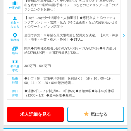
【最初は先輩が隣につくから安心◎】各スタジオで"幸せな思い
出を残す"＊場所/時期/予算/イメージなどのヒアリング～当日のプ
仕事内容
ランニングをお任せ！
【20代～30代女性活躍中＊人柄重視】◆専門卒以上 ◎ウェディ
ングプランナー・営業・販売（特に企画型）などの経験活かせま
対象と
す◎ワーキングママ活躍中
なる方
全国で募集！※希望を最大限考慮し配属先を決定。 【東京・神奈
川・埼玉・千葉・栃木・静岡】 ◆STU…
勤務地
関東◆同職種経験者:月給28万3,400円～39万6,240円◆その他:月
給22万9,840円～※固定残業代(月20…
給与
300万円～500万円
初年度
年収
◆シフト制 実働平均8時間（休憩除く）（例）10：00～19：
勤務
時間
00、11：00～20：00※勤務時間…
◆週休2日シフト制(月8～10日休み)◆有給休暇◆年末年始休暇
休日
休暇
（12/30～1/3）◆慶弔休暇◆産前…
求人詳細を見る
気になる