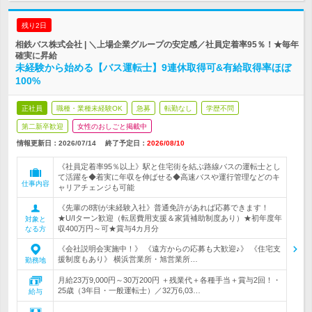
残り2日
相鉄バス株式会社 | ＼上場企業グループの安定感／社員定着率95％！★毎年
確実に昇給
未経験から始める【バス運転士】9連休取得可&有給取得率ほぼ
100%
正社員
職種・業種未経験OK
急募
転勤なし
学歴不問
第二新卒歓迎
女性のおしごと掲載中
情報更新日：2026/07/14
終了予定日：
2026/08/10
《社員定着率95％以上》駅と住宅街を結ぶ路線バスの運転士とし
て活躍を◆着実に年収を伸ばせる◆高速バスや運行管理などのキ
仕事内容
ャリアチェンジも可能
《先輩の8割が未経験入社》普通免許があれば応募できます！
★U/Iターン歓迎（転居費用支援＆家賃補助制度あり）★初年度年
対象と
収400万円～可★賞与4カ月分
なる方
《会社説明会実施中！》 《遠方からの応募も大歓迎♪》 《住宅支
援制度もあり》 横浜営業所・旭営業所…
勤務地
月給23万9,000円～30万200円 ＋残業代＋各種手当＋賞与2回！・
25歳（3年目・一般運転士）／32万6,03…
給与