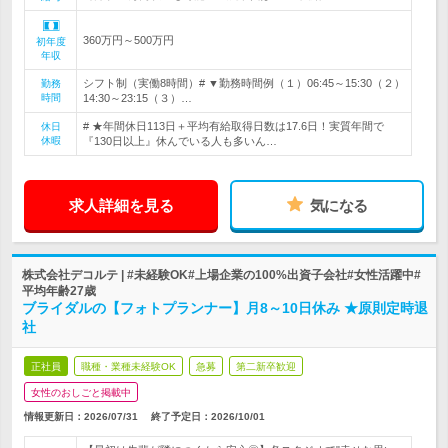
360万円～500万円
初年度
年収
シフト制（実働8時間）# ▼勤務時間例（１）06:45～15:30（２）
勤務
時間
14:30～23:15（３）…
# ★年間休日113日＋平均有給取得日数は17.6日！実質年間で
休日
休暇
『130日以上』休んでいる人も多いん…
求人詳細を見る
気になる
株式会社デコルテ | #未経験OK#上場企業の100%出資子会社#女性活躍中#
平均年齢27歳
ブライダルの【フォトプランナー】月8～10日休み ★原則定時退
社
正社員
職種・業種未経験OK
急募
第二新卒歓迎
女性のおしごと掲載中
情報更新日：2026/07/31
終了予定日：
2026/10/01