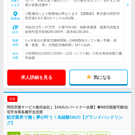
可) ☆「羽田空港で働きたい」「空の旅を支えたい」を叶えた先
対象と
輩が多数活躍中！
なる方
◎配属先により勤務地が異なります 【国際線】 東京都大田区羽
田空港2-6-5 第3ターミナル内1階…
勤務地
月給22.5万～27万円 ※賞与年2回・経験者優遇 残業代別途支
給初年度月収例283,000円（基本給235,000…
給与
1ヵ月単位の変形労働時間制（24時間内のシフト制／早番・遅
勤務
時間
番・夜勤 等）月間総労働時間／167ｈ以内…
◎年間休日120日◎月9日～11日（シフト制）◎年次有給休暇◎慶
休日
休暇
弔休暇
求人詳細を見る
気になる
新着
羽田空港サービス株式会社 | 【ANAのパートナー企業】◆WEB面接可能/住
宅手当等各種手当充実
航空業界で働く夢が叶う！未経験OKの【グランドハンドリン
グ】
正社員
職種・業種未経験OK
急募
転勤なし
第二新卒歓迎