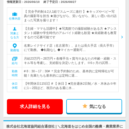
情報更新日：2026/06/10
終了予定日：
2026/08/27
【 完全予約制＆2人1組でスムーズに進行 】★キッズやベビー写
真の撮影等を担当 ★遊びながら、笑いながら、楽しい思い出の詰
仕事内容
まった写真を撮ります！
【主婦・ママも活躍中】★写真館での撮影経験がある方 ★アシス
タント経験や学生時代のアルバイト経験も歓迎 ★未経験者も教育
対象と
するので応募可能です
なる方
名東レイクサイド店（名古屋市）、または長久手店（長久手市）
にて勤務。 ◆転勤なし ◆マイカー通勤可…
勤務地
月給23万円～28万円＋各種手当＋賞与※あなたの年齢・経験・ス
キル等を考慮し、支給額を決定いたします。※6ヶ月の試用…
給与
# 8：30～17：30# ＊完全予約制のため、基本的に定時帰社が可
勤務
時間
能！先輩たちも基本的には定時に退…
【年間休日115日】# 【 休日 】■完全週休2日制／水・木休み※年
休日
休暇
に1～2回ほど、祝日のある週に水…
求人詳細を見る
気になる
株式会社北海道協同組合通信社 | ＼北海道をはじめ全国の酪農・農業業界に