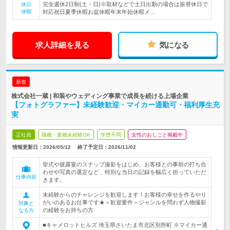
完全週休2日制(土・日)※取材などで土日出勤の場合は振替休日で
休日
休暇
対応祝日夏季休暇お盆休暇年末年始休暇メ…
求人詳細を見る
気になる
新着
株式会社一蔵 | 和装やウェディング事業で成長を続ける上場企業
【フォトグラファー】未経験歓迎・マイカー通勤可・福利厚生充
実
正社員
職種・業種未経験OK
学歴不問
女性のおしごと掲載中
情報更新日：2026/05/12
終了予定日：
2026/11/02
挙式や披露宴のスナップ撮影をはじめ、お客様との事前の打ち合
わせや写真の選定など、特別な当日の記録を幅広く担っていただ
仕事内容
きます。
未経験からのチャレンジを歓迎します！お客様の幸せを作るやり
がいのあるお仕事です★＜歓迎要件＞ジャンルを問わず人物撮影
対象と
の経験をお持ちの方
なる方
■キャメロットヒルズ 埼玉県さいたま市北区別所町 ※マイカー通