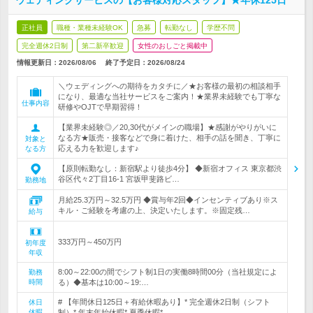
ウェディングサービスの【お客様対応スタッフ】★年休125日
正社員
職種・業種未経験OK
急募
転勤なし
学歴不問
完全週休2日制
第二新卒歓迎
女性のおしごと掲載中
情報更新日：2026/08/06
終了予定日：
2026/08/24
＼ウェディングへの期待をカタチに／★お客様の最初の相談相手
になり、最適な当社サービスをご案内！★業界未経験でも丁寧な
仕事内容
研修やOJTで早期習得！
【業界未経験◎／20,30代がメインの職場】★感謝がやりがいに
なる方★販売・接客などで身に着けた、相手の話を聞き、丁寧に
対象と
応える力を歓迎します♪
なる方
【原則転勤なし：新宿駅より徒歩4分】 ◆新宿オフィス 東京都渋
谷区代々2丁目16-1 宮坂甲斐路ビ…
勤務地
月給25.3万円～32.5万円 ◆賞与年2回◆インセンティブあり※ス
キル・ご経験を考慮の上、決定いたします。※固定残…
給与
333万円～450万円
初年度
年収
8:00～22:00の間でシフト制1日の実働8時間00分（当社規定によ
勤務
時間
る）◆基本は10:00～19:…
# 【年間休日125日＋有給休暇あり】* 完全週休2日制（シフト
休日
休暇
制）* 年末年始休暇* 夏季休暇* …