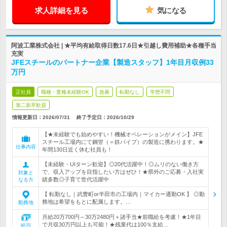
求人詳細を見る
気になる
阿波工業株式会社 | ★平均有給取得日数17.6日★引越し費用補助★各種手当
充実
JFEスチールのパートナー企業【製造スタッフ】1年目月収例33
万円
正社員
職種・業種未経験OK
急募
転勤なし
学歴不問
第二新卒歓迎
情報更新日：2026/07/31
終了予定日：
2026/10/29
【★未経験でも始めやすい！機械オペレーションがメイン】JFE
スチール工場内にて鋼管（＝鉄パイプ）の製造に携わります。★
仕事内容
年間130日近く休む社員も！
【未経験・UIターン歓迎】◎20代活躍中！◎ムリのない働き方
で、収入アップを目指したい方はぜひ！★県外のご応募・入社実
対象と
績多数◎子育て世代活躍中
なる方
【 転勤なし｜武豊町or半田市の工場内｜マイカー通勤OK 】 ◎勤
務地は希望をもとに配属します。…
勤務地
月給20万700円～30万2480円＋諸手当★前職給を考慮！★1年目
で月収30万円以上も可能！★残業代は100％支給…
給与