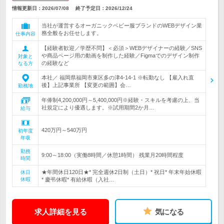
情報更新日：2026/07/08
終了予定日：
2026/12/24
当社が運営するオーガニックベビー服ブランドのWEBデザイン業
務全般をお任せします。
仕事内容
【経験者歓迎／学歴不問】＜必須＞WEBデザイナーの経験／SNS
や商品ページ用の動画を制作した経験／Figmaでのデザイン制作
対象と
の経験など
なる方
本社／ 福岡県福岡市東区多の津4-14-1 ※転勤なし 【雇入れ直
後】上記事業所 【変更の範囲】会…
勤務地
年俸制4,200,000円～5,400,000円※経験・スキルを考慮の上、当
社規定により優遇します。※試用期間2か月…
給与
420万円～540万円
初年度
年収
勤務
9:00～18:00（実働8時間／休憩1時間） 残業月20時間程度
時間
★年間休日120日★* 完全週休2日制（土日）* 祝日* 年末年始休暇
休日
休暇
* 慶弔休暇* 有給休暇（入社…
求人詳細を見る
気になる