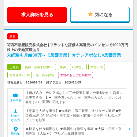
求人詳細を見る
気になる
新着
関西不動産販売株式会社 | フラットな評価＆高還元のインセンで1000万円
以上の支給実績あり
未経験も月給30万～【反響営業】★テレアポなし×反響営業
正社員
職種・業種未経験OK
急募
転勤なし
学歴不問
完全週休2日制
第二新卒歓迎
女性のおしごと掲載中
情報更新日：2026/08/04
終了予定日：
2026/10/05
【飛び込み・テレアポなし／完全反響営業／分業制だから営業に
集中できる！】■「家を買いたい」or「家を売りたい」というお
仕事内容
客さまのご要望に応えます
【意欲と人柄を重視】■未経験、第二新卒、U・Iターン歓迎 ■要
普通免許（AT限定可）※学歴・経験・前職一切不問 ※社会人デ
対象と
ビューも歓迎
なる方
★転居を伴う転勤なし ★配属先は希望を考慮 ★大阪・兵庫・京
都募集 【大阪府】 本社／大阪府高槻市…
勤務地