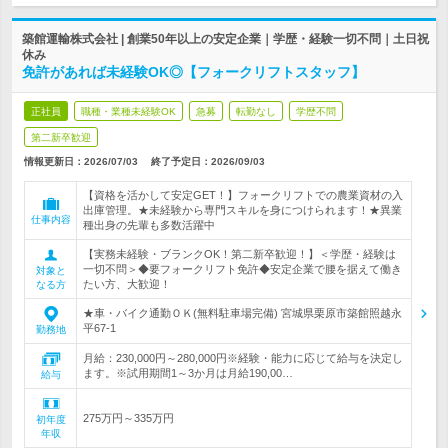
築館運輸株式会社 | 創業50年以上の安定企業｜学歴・経験一切不問｜土日祝
休み
免許があれば未経験OK◎【フォークリフトスタッフ】
正社員
職種・業種未経験OK
急募
転勤なし
学歴不問
第二新卒歓迎
情報更新日：2026/07/03
終了予定日：
2026/09/03
【資格を活かして安定GET！】フォークリフトでの農業資材の入
出庫管理。★未経験から専門スキルを身につけられます！★異業
仕事内容
種出身の先輩も多数活躍中
【実務未経験・ブランクOK！第二新卒歓迎！】＜学歴・経験は
一切不問＞◆要フォークリフト免許◆安定企業で腰を据えて働き
対象と
たい方、大歓迎！
なる方
★車・バイク通勤ＯＫ(無料駐車場完備) 宮城県栗原市築館照越永
平67-1
勤務地
月給：230,000円～280,000円※経験・能力に応じて給与を決定し
ます。※試用期間1～3か月は月給190,00…
給与
275万円～335万円
初年度
年収