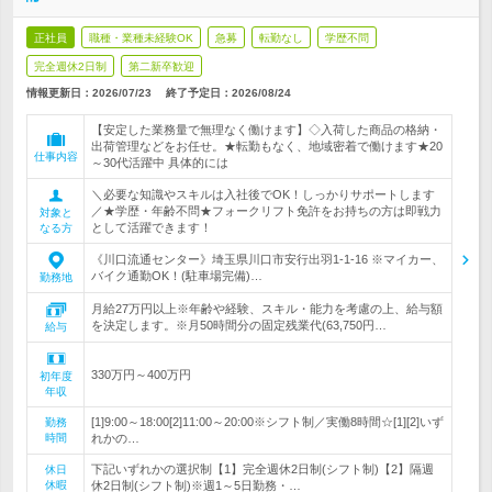
正社員
職種・業種未経験OK
急募
転勤なし
学歴不問
完全週休2日制
第二新卒歓迎
情報更新日：2026/07/23
終了予定日：
2026/08/24
【安定した業務量で無理なく働けます】◇入荷した商品の格納・
出荷管理などをお任せ。★転勤もなく、地域密着で働けます★20
仕事内容
～30代活躍中 具体的には
＼必要な知識やスキルは入社後でOK！しっかりサポートします
／★学歴・年齢不問★フォークリフト免許をお持ちの方は即戦力
対象と
として活躍できます！
なる方
《川口流通センター》埼玉県川口市安行出羽1-1-16 ※マイカー、
バイク通勤OK！(駐車場完備)…
勤務地
月給27万円以上※年齢や経験、スキル・能力を考慮の上、給与額
を決定します。※月50時間分の固定残業代(63,750円…
給与
330万円～400万円
初年度
年収
[1]9:00～18:00[2]11:00～20:00※シフト制／実働8時間☆[1][2]いず
勤務
時間
れかの…
下記いずれかの選択制【1】完全週休2日制(シフト制)【2】隔週
休日
休暇
休2日制(シフト制)※週1～5日勤務・…