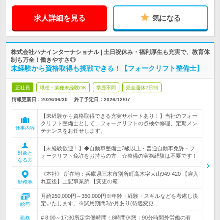
求人詳細を見る
気になる
株式会社ハナインターナショナル | 土日祝休み・福利厚生も充実で、教育体
制も万全！働きやすさ◎
未経験から資格取得も挑戦できる！【フォークリフト整備士】
正社員
職種・業種未経験OK
学歴不問
完全週休2日制
情報更新日：2026/06/30
終了予定日：
2026/12/07
【未経験から資格取得できる充実サポートあり！】当社のフォー
クリフト整備士として、フォークリフトの点検や修理、定期メン
仕事内容
テナンスをお任せします。
【未経験歓迎！】◆自動車整備士3級以上・普通自動車免許・フ
対象と
ォークリフト免許をお持ちの方 ☆整備の実務経験は不要です！
なる方
《本社》 所在地：兵庫県三木市別所町高木字大山949-420 【雇入
れ直後】上記事業所 【変更の範…
勤務地
月給250,000円～350,000円※年齢・経験・スキルなどを考慮し決
定いたします。※試用期間3か月あり(待遇変更…
給与
# 8:00～17:30所定労働時間：8時間休憩：90分時間外労働の有
勤務