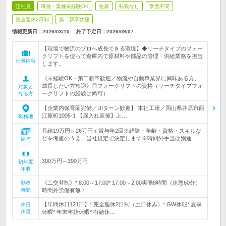
正社員
職種・業種未経験OK
急募
転勤なし
学歴不問
完全週休2日制
第二新卒歓迎
情報更新日：2026/03/10
終了予定日：
2026/09/07
【現場で物流のプロへ成長できる環境】◆リーチタイプのフォー
クリフトを使って倉庫内で原材料や部品の管理・供給業務を担当
仕事内容
します。
《未経験OK・第二新卒歓迎／物流や自動車業界に興味ある方、
成長したい方歓迎》◎フォークリフトの資格（リーチタイプフォ
対象と
ークリフトの経験は尚可）
なる方
【企業内保育園完備／UIターン歓迎】 本社工場／岡山県井原市西
江原町1005-1 【雇入れ直後】上…
勤務地
月給19万円～26万円＋賞与年2回※経験・年齢・資格・スキルな
どを考慮のうえ、当社規定で決定します※時間外手当は別途…
給与
300万円～390万円
初年度
年収
《二交替制》* 8:00～17:00* 17:00～2:00実働8時間（休憩60分）
勤務
時間
時間外労働有無：…
【年間休日121日】* 完全週休2日制（土日休み）* GW休暇* 夏季
休日
休暇
休暇* 年末年始休暇* 有給休…