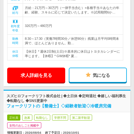
月給：21万円～30万円（一律手当含む）+各種手当※あなたの年
齢、経験、スキルに応じて決定いたします。※試用期間6か…
給与
320万円～480万円
初年度
年収
8:30～17:30（実働7時間30分／休憩90分）残業は月平均5時間未
勤務
時間
満で、ほとんどありません。勤…
【休日】* 週休2日制(土日)※基本的に休日はトヨタカレンダーに
休日
休暇
準じます。【休暇】* GW休暇* 夏…
求人詳細を見る
気になる
スズヒロフォークリフト株式会社 | ◆土日休 ◆定時退社 ◆嬉しい福利厚生
◆転勤なし ◆SNS更新中
フォークリフトの【整備士】◇経験者歓迎◇冷暖房完備
正社員
急募
転勤なし
学歴不問
第二新卒歓迎
女性のおしごと掲載中
情報更新日：2026/08/04
終了予定日：
2026/10/01