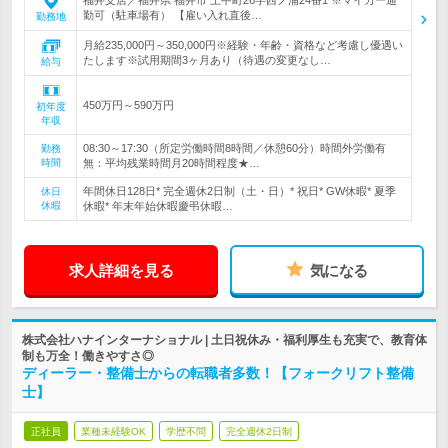
福井支店／福井県 福井市 上中町26字西ノ浦24番1 ※マイカー通
勤可（駐車場有） 【雇い入れ直後…
勤務地
月給235,000円～350,000円※経験・年齢・資格など考慮し優遇い
たします※試用期間3ヶ月あり（待遇の変更なし…
給与
450万円～590万円
初年度
年収
08:30～17:30（所定労働時間8時間／休憩60分）時間外労働有
勤務
時間
無：平均残業時間月20時間程度★…
年間休日128日* 完全週休2日制（土・日）* 祝日* GW休暇* 夏季
休日
休暇
休暇* 年末年始休暇慶弔休暇…
求人詳細を見る
気になる
株式会社ハナインターナショナル | 土日祝休み・福利厚生も充実で、教育体
制も万全！働きやすさ◎
ディーラー・整備士からの転職者多数！【フォークリフト整備
士】
正社員
業種未経験OK
学歴不問
完全週休2日制