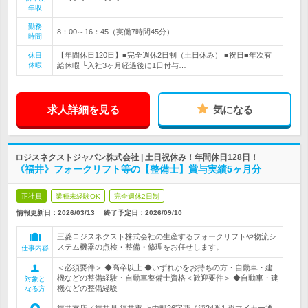
年収
勤務
8：00～16：45（実働7時間45分）
時間
【年間休日120日】■完全週休2日制（土日休み） ■祝日■年次有
休日
休暇
給休暇 └入社3ヶ月経過後に1日付与…
求人詳細を見る
気になる
ロジスネクストジャパン株式会社 | 土日祝休み！年間休日128日！
《福井》フォークリフト等の【整備士】賞与実績5ヶ月分
正社員
業種未経験OK
完全週休2日制
情報更新日：2026/03/13
終了予定日：
2026/09/10
三菱ロジスネクスト株式会社の生産するフォークリフトや物流シ
ステム機器の点検・整備・修理をお任せします。
仕事内容
＜必須要件＞ ◆高卒以上 ◆いずれかをお持ちの方・自動車・建
機などの整備経験・自動車整備士資格＜歓迎要件＞ ◆自動車・建
対象と
機などの整備経験
なる方