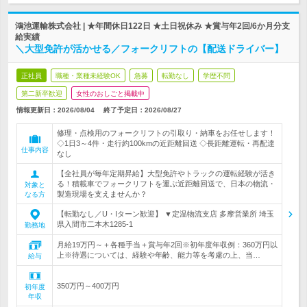
鴻池運輸株式会社 | ★年間休日122日 ★土日祝休み ★賞与年2回/6か月分支
給実績
＼大型免許が活かせる／フォークリフトの【配送ドライバー】
正社員
職種・業種未経験OK
急募
転勤なし
学歴不問
第二新卒歓迎
女性のおしごと掲載中
情報更新日：2026/08/04
終了予定日：
2026/08/27
修理・点検用のフォークリフトの引取り・納車をお任せします！
◇1日3～4件・走行約100kmの近距離回送 ◇長距離運転・再配達
仕事内容
なし
【全社員が毎年定期昇給】大型免許やトラックの運転経験が活き
る！積載車でフォークリフトを運ぶ近距離回送で、日本の物流・
対象と
製造現場を支えませんか？
なる方
【転勤なし／U・Iターン歓迎】 ▼定温物流支店 多摩営業所 埼玉
県入間市二本木1285-1
勤務地
月給19万円～＋各種手当＋賞与年2回※初年度年収例：360万円以
上※待遇については、経験や年齢、能力等を考慮の上、当…
給与
350万円～400万円
初年度
年収