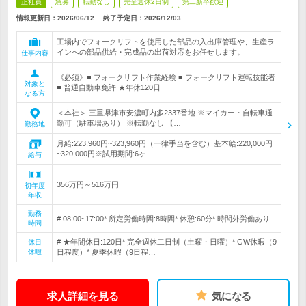
正社員
急募
転勤なし
完全週休2日制
第二新卒歓迎
情報更新日：2026/06/12
終了予定日：
2026/12/03
工場内でフォークリフトを使用した部品の入出庫管理や、生産ラ
インへの部品供給・完成品の出荷対応をお任せします。
仕事内容
《必須》■ フォークリフト作業経験 ■ フォークリフト運転技能者
対象と
■ 普通自動車免許 ★年休120日
なる方
＜本社＞ 三重県津市安濃町内多2337番地 ※マイカー・自転車通
勤可（駐車場あり） ※転勤なし 【…
勤務地
月給:223,960円~323,960円（一律手当を含む）基本給:220,000円
~320,000円※試用期間:6ヶ…
給与
356万円～516万円
初年度
年収
勤務
# 08:00~17:00* 所定労働時間:8時間* 休憩:60分* 時間外労働あり
時間
# ★年間休日:120日* 完全週休二日制（土曜・日曜）* GW休暇（9
休日
休暇
日程度）* 夏季休暇（9日程…
求人詳細を見る
気になる