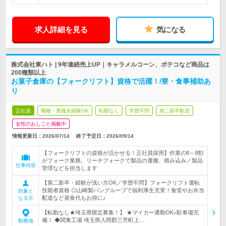
求人詳細を見る
気になる
株式会社東ハト | 9年連続売上UP｜キャラメルコーン、ポテコなど商品は
200種類以上
お菓子倉庫の【フォークリフト】資格で活躍！/寮・食事補助あ
り
正社員
職種・業種未経験OK
転勤なし
学歴不問
第二新卒歓迎
女性のおしごと掲載中
情報更新日：2026/07/14
終了予定日：
2026/09/14
【フォークリフトの資格が活かせる！正社員採用】作業の8～9割
がフォーク業務。リーチフォークで製品の運搬、積み込み／製品
仕事内容
管理などを担当します
【第二新卒・経験が浅い方OK／学歴不問】フォークリフト運転
技能者資格 ◎山崎製パングループで福利厚生充実！食堂やお弁当
対象と
配達など昼食代もお得に♪
なる方
【転勤なし★埼玉県限定募集！】 ★マイカー通勤OK♪駐車場完
備！ ◆関東工場 埼玉県入間郡三芳町上…
勤務地