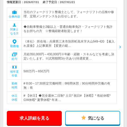
情報更新日：2026/07/31
終了予定日：
2027/01/21
当社のフォークリフト整備士として、フォークリフトの点検や修
理、定期メンテナンスをお任せします。
仕事内容
◆自動車整備士2級以上・普通自動車免許・フォークリフト免許
対象と
をお持ちの方 ☆整備経験者歓迎します！
なる方
《本社》 所在地：兵庫県三木市別所町高木字大山949-420 【雇入
れ直後】上記事業所 【変更の範…
勤務地
月給350,000円～430,000円※年齢・経験・スキルなどを考慮し決
定いたします。※試用期間3か月あり(待遇変更…
給与
500万円～650万円
初年度
年収
# 8:00～17:30所定労働時間：8時間休憩：90分時間外労働の有
勤務
時間
無：有
# 【休日】◆完全週休二日制* 土日* 祝日# 【休暇】* 有給休暇*
休日
休暇
GW休暇* 夏季休暇* 年末…
求人詳細を見る
気になる