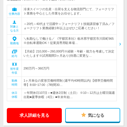
冷凍スイーツの生産・出荷を支える物流部門にて、フォークリフ
ト業務を中心とした作業をお任せします。
仕事内容
＜20代～40代まで活躍中＞フォークリフト技能講習修了済み／フ
対象と
ォークリフト業務経験1年以上はぜひご応募ください！
なる方
＼転勤なしで働ける／ 《宇都宮本社》栃木県宇都宮市川田町965
※自転車通勤OK！従業員専用駐車場…
勤務地
【月給】210,000～260,000円※経験・年齢・能力を考慮して決定
いたします※試用期間3ヶ月あり(待遇に変更な…
給与
290万円～360万円
初年度
年収
1ヶ月単位の変形労働時間制 (週平均40時間以内)【標準労働時間
勤務
時間
帯】8:00~17:00（7時間30…
＜年間休日107日＞■週休2日制（土日） ※10～12月は土曜日隔週
休日
休暇
出勤■夏季休暇（4日）■年末年始…
求人詳細を見る
気になる