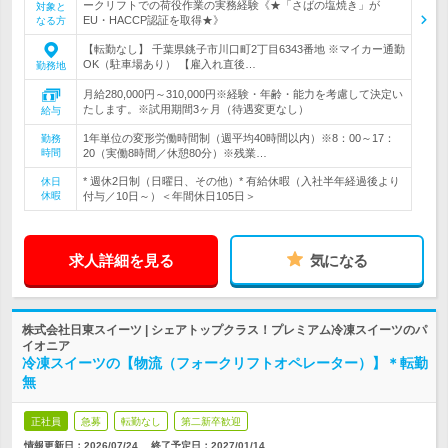
ークリフトでの荷役作業の実務経験《★「さばの塩焼き」が
対象と
EU・HACCP認証を取得★》
なる方
【転勤なし】 千葉県銚子市川口町2丁目6343番地 ※マイカー通勤
OK（駐車場あり） 【雇入れ直後…
勤務地
月給280,000円～310,000円※経験・年齢・能力を考慮して決定い
たします。※試用期間3ヶ月（待遇変更なし）
給与
1年単位の変形労働時間制（週平均40時間以内）※8：00～17：
勤務
時間
20（実働8時間／休憩80分）※残業…
* 週休2日制（日曜日、その他）* 有給休暇（入社半年経過後より
休日
休暇
付与／10日～）＜年間休日105日＞
求人詳細を見る
気になる
株式会社日東スイーツ | シェアトップクラス！プレミアム冷凍スイーツのパ
イオニア
冷凍スイーツの【物流（フォークリフトオペレーター）】＊転勤
無
正社員
急募
転勤なし
第二新卒歓迎
情報更新日：2026/07/24
終了予定日：
2027/01/14