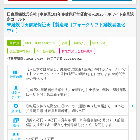
日東亜鉛株式会社 | ◆創業101年◆健康経営優良法人2025・ホワイト企業認
定ゴールド
未経験可★前給保証★【製造職（フォークリフト経験者強化
中）】
正社員
職種・業種未経験OK
急募
転勤なし
学歴不問
完全週休2日制
第二新卒歓迎
女性のおしごと掲載中
情報更新日：2026/07/10
終了予定日：
2026/08/27
【未経験者は育成し、経験者は優遇！誰もが輝けるフィールドで
す】フォークリフトの運転(製品の運搬)をお任せします ※時間単
仕事内容
位の有休あり
＼ 幅広い年齢層が活躍中！／★転勤なし★学歴、年齢、経験年数
対象と
は一切不問！第二新卒歓迎！
なる方
◎転居を伴う転勤なし ◎マイカー通勤OK（駐車場あり） ■本社
／川崎工場 神奈川県川崎市川崎区水江…
勤務地
月給25万円～34万円＋賞与年2回（昨年度実績6ヶ月分） ★前給
保証あり※経験・能力を十分考慮した上で、決定します。…
給与
400万円～700万円
初年度