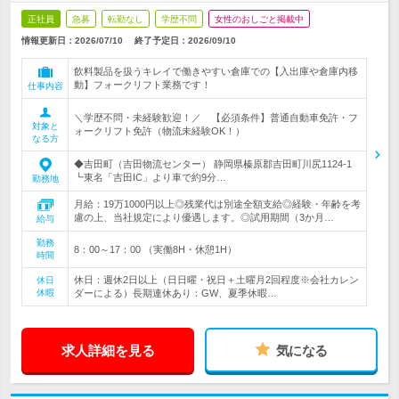
正社員
急募
転勤なし
学歴不問
女性のおしごと掲載中
情報更新日：2026/07/10
終了予定日：
2026/09/10
飲料製品を扱うキレイで働きやすい倉庫での【入出庫や倉庫内移
動】フォークリフト業務です！
仕事内容
＼学歴不問・未経験歓迎！／ 【必須条件】普通自動車免許・フ
対象と
ォークリフト免許（物流未経験OK！）
なる方
◆吉田町（吉田物流センター） 静岡県榛原郡吉田町川尻1124-1
┗東名「吉田IC」より車で約9分…
勤務地
月給：19万1000円以上◎残業代は別途全額支給◎経験・年齢を考
慮の上、当社規定により優遇します。◎試用期間（3か月…
給与
勤務
8：00～17：00 （実働8H・休憩1H）
時間
休日：週休2日以上（日日曜・祝日＋土曜月2回程度※会社カレン
休日
休暇
ダーによる）長期連休あり：GW、夏季休暇…
求人詳細を見る
気になる