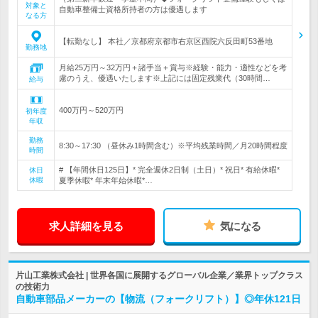
対象と
自動車整備士資格所持者の方は優遇します
なる方
【転勤なし】 本社／京都府京都市右京区西院六反田町53番地
勤務地
月給25万円～32万円＋諸手当＋賞与※経験・能力・適性などを考
慮のうえ、優遇いたします※上記には固定残業代（30時間…
給与
400万円～520万円
初年度
年収
勤務
8:30～17:30 （昼休み1時間含む）※平均残業時間／月20時間程度
時間
# 【年間休日125日】* 完全週休2日制（土日）* 祝日* 有給休暇*
休日
休暇
夏季休暇* 年末年始休暇*…
求人詳細を見る
気になる
片山工業株式会社 | 世界各国に展開するグローバル企業／業界トップクラス
の技術力
自動車部品メーカーの【物流（フォークリフト）】◎年休121日