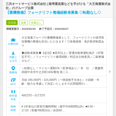
三共オートサービス株式会社 | 港湾運送業などを手がける「大王海運株式会
社」のグループ企業
【重機整備】フォークリフト整備経験者募集 ◇転勤なし◇
正社員
急募
転勤なし
情報更新日：2026/06/30
終了予定日：
2026/08/27
大王海運グループの重機整備者として、フォークリフトや港湾荷
役重機の整備を担当いただきます！◎各種資格・免許取得制度あ
仕事内容
り
◆経験者募集◆【必須】■高卒以上／普通自動車運転免許（AT限
定不可）／フォークリフト修理経験／特定自主検査員／二級整備
対象と
士など...
なる方
＼転勤なし！マイカー通勤OK！駐車場あり／ 本 社 ／愛媛県
四国中央市中之庄町1692番地 第二工…
勤務地
月給 265,000円～315,000円（一律資格手当含む）※経験・年
齢・能力を考慮して決定いたします※試用期間3ヶ…
給与
400万円～517万円
初年度
年収
# 1年単位の変形労働時間制（週平均40時間以内）■8:30～
勤務
時間
17:20（実働7時間20分／休憩90…