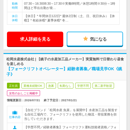
07:30～16:3008:30～17:30※実働8時間／休憩1時間※30分～1時
勤務
時間
間ほど早出出勤が発…
【休日】* 年間休日122日* 週休2日制（土、日、祝日休み）【休
休日
休暇
暇】* 有給休暇* 夏季休暇* 冬…
求人詳細を見る
気になる
松岡水産株式会社 | 【銚子の水産加工品メーカー】実質無料で日替わり昼食
を楽しめる
【フォークリフトオペレーター】経験者募集／職場見学OK《銚
子》
正社員
業種未経験OK
急募
転勤なし
学歴不問
第二新卒歓迎
女性のおしごと掲載中
情報更新日：2026/07/31
終了予定日：
2027/01/21
【自社ブランド「松岡水産 魚菜」を展開中】水産加工品を製造す
る自社工場内で、フォークリフトを使用した物流・荷役業務を担
仕事内容
当していただきます。
【学歴不問／経験者募集】フォークリフト運転技能者資格／フォ