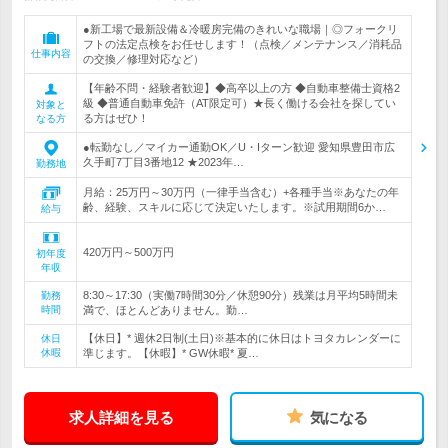
●新工場で最新設備＆冷暖房完備のきれいな職場｜◎フォークリ
フトの法定点検をお任せします！（点検／メンテナンス／消耗品
仕事内容
の交換／修理対応など）
【年齢不問・経験者歓迎】◆高卒以上の方 ◆自動車整備士資格2
級 ◆普通自動車免許（AT限定可）★長く働ける会社を探してい
対象と
る方はぜひ！
なる方
●転勤なし／マイカー通勤OK／U・Iターン歓迎 愛知県豊田市広
久手町7丁目3番地12 ★2023年…
勤務地
月給：25万円～30万円（一律手当含む）+各種手当※あなたの年
齢、経験、スキルに応じて決定いたします。※試用期間6か…
給与
420万円～500万円
初年度
年収
8:30～17:30（実働7時間30分／休憩90分）残業は月平均5時間未
勤務
時間
満で、ほとんどありません。勤…
【休日】* 週休2日制(土日)※基本的に休日はトヨタカレンダーに
休日
休暇
準じます。【休暇】* GW休暇* 夏…
求人詳細を見る
気になる