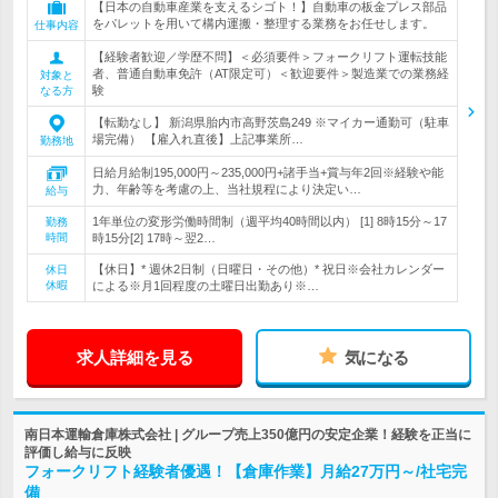
【日本の自動車産業を支えるシゴト！】自動車の板金プレス部品
をパレットを用いて構内運搬・整理する業務をお任せします。
仕事内容
【経験者歓迎／学歴不問】＜必須要件＞フォークリフト運転技能
者、普通自動車免許（AT限定可）＜歓迎要件＞製造業での業務経
対象と
験
なる方
【転勤なし】 新潟県胎内市高野茨島249 ※マイカー通勤可（駐車
場完備） 【雇入れ直後】上記事業所…
勤務地
日給月給制195,000円～235,000円+諸手当+賞与年2回※経験や能
力、年齢等を考慮の上、当社規程により決定い…
給与
1年単位の変形労働時間制（週平均40時間以内） [1] 8時15分～17
勤務
時間
時15分[2] 17時～翌2…
【休日】* 週休2日制（日曜日・その他）* 祝日※会社カレンダー
休日
休暇
による※月1回程度の土曜日出勤あり※…
求人詳細を見る
気になる
南日本運輸倉庫株式会社 | グループ売上350億円の安定企業！経験を正当に
評価し給与に反映
フォークリフト経験者優遇！【倉庫作業】月給27万円～/社宅完
備