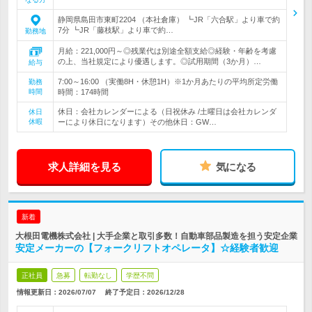
静岡県島田市東町2204 （本社倉庫） ┗JR「六合駅」より車で約
7分 ┗JR「藤枝駅」より車で約…
勤務地
月給：221,000円～◎残業代は別途全額支給◎経験・年齢を考慮
の上、当社規定により優遇します。◎試用期間（3か月）…
給与
7:00～16:00 （実働8H・休憩1H）※1か月あたりの平均所定労働
勤務
時間
時間：174時間
休日：会社カレンダーによる（日祝休み /土曜日は会社カレンダ
休日
休暇
ーにより休日になります）その他休日：GW…
求人詳細を見る
気になる
新着
大根田電機株式会社 | 大手企業と取引多数！自動車部品製造を担う安定企業
安定メーカーの【フォークリフトオペレータ】☆経験者歓迎
正社員
急募
転勤なし
学歴不問
情報更新日：2026/07/07
終了予定日：
2026/12/28