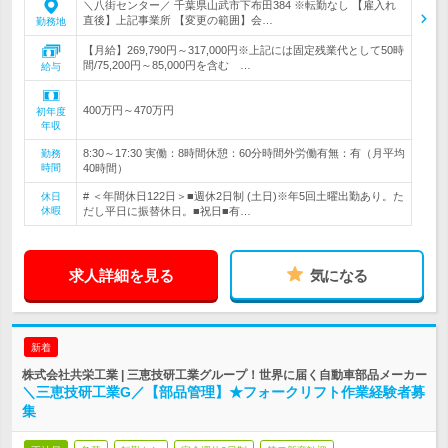
＼八街センター／ 千葉県山武市下布田384 ※転勤なし 【雇入れ
直後】上記事業所 【変更の範囲】会…
勤務地
【月給】269,790円～317,000円※上記には固定残業代として50時
間/75,200円～85,000円を含む …
給与
400万円～470万円
初年度
年収
8:30～17:30 実働：8時間休憩：60分時間外労働有無：有（月平均
勤務
時間
40時間）
# ＜年間休日122日＞■週休2日制 (土日)※年5回土曜出勤あり。た
休日
休暇
だし平日に振替休日。■祝日■有…
求人詳細を見る
気になる
新着
株式会社共栄工業 | 三恵技研工業グループ！世界に届く自動車部品メーカー
＼三恵技研工業G／【部品管理】★フォークリフト作業経験者募
集