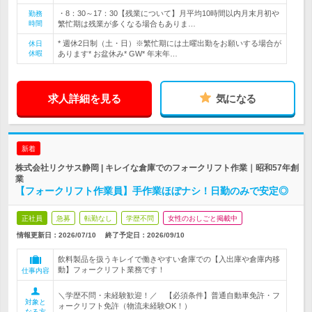
・8：30～17：30【残業について】月平均10時間以内月末月初や
勤務
時間
繁忙期は残業が多くなる場合もありま…
* 週休2日制（土・日）※繁忙期には土曜出勤をお願いする場合が
休日
休暇
あります* お盆休み* GW* 年末年…
求人詳細を見る
気になる
新着
株式会社リクサス静岡 | キレイな倉庫でのフォークリフト作業｜昭和57年創
業
【フォークリフト作業員】手作業ほぼナシ！日勤のみで安定◎
正社員
急募
転勤なし
学歴不問
女性のおしごと掲載中
情報更新日：2026/07/10
終了予定日：
2026/09/10
飲料製品を扱うキレイで働きやすい倉庫での【入出庫や倉庫内移
動】フォークリフト業務です！
仕事内容
＼学歴不問・未経験歓迎！／ 【必須条件】普通自動車免許・フ
対象と
ォークリフト免許（物流未経験OK！）
なる方