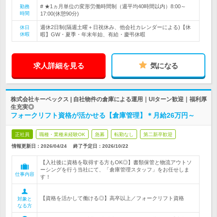
# ★1ヵ月単位の変形労働時間制（週平均40時間以内）8:00～
勤務
時間
17:00(休憩90分)
週休2日制(隔週土曜＋日祝休み、他会社カレンダーによる)【休
休日
休暇
暇】GW・夏季・年末年始、有給・慶弔休暇
求人詳細を見る
気になる
株式会社キーペックス | 自社物件の倉庫による運用｜UIターン歓迎｜福利厚
生充実◎
フォークリフト資格が活かせる【倉庫管理】＊月給26万円～
正社員
職種・業種未経験OK
急募
転勤なし
第二新卒歓迎
情報更新日：2026/04/24
終了予定日：
2026/10/22
【入社後に資格を取得する方もOK◎】書類保管と物流アウトソ
ーシングを行う当社にて、「倉庫管理スタッフ」をお任せしま
仕事内容
す！
【資格を活かして働ける◎】高卒以上／フォークリフト資格
対象と
なる方