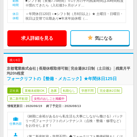
■シフト制（実働7.75時間）※1ヶ月の平均残業時間は30時間程度
勤務
時間
※慣れてきたら（入社後3ヶ月がメド…
＜年間休日120日＞■シフト制（月8日以上）★ 土曜日・日曜日・
休日
休暇
祝日は交替で出勤あり■年末年始休暇（…
求人詳細を見る
気になる
残り6日
京都電業株式会社 | 長期休暇取得可能│完全週休2日制（土日祝）│残業月平
均20h程度
フォークリフトの【整備・メカニック】★年間休日125日
正社員
業種未経験OK
急募
転勤なし
学歴不問
完全週休2日制
第二新卒歓迎
女性のおしごと掲載中
情報更新日：2026/06/19
終了予定日：
2026/08/13
《納期に余裕があるから私生活も大事にしながら働ける》バッテ
リー式フォークリフトのメンテナンス（点検・整備・修理など）
仕事内容
をお任せします！
（第二新卒歓迎・学歴不問）◆フォークリフト整備経験もしくは