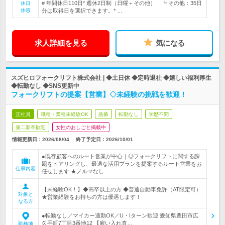
# 年間休日110日* 週休2日制（日曜＋その他） ┗ その他：35日
休日
休暇
分は取得日を選択できます。* …
求人詳細を見る
気になる
スズヒロフォークリフト株式会社 | ◆土日休 ◆定時退社 ◆嬉しい福利厚生
◆転勤なし ◆SNS更新中
フォークリフトの提案【営業】◇未経験の挑戦を歓迎！
正社員
職種・業種未経験OK
急募
転勤なし
学歴不問
第二新卒歓迎
女性のおしごと掲載中
情報更新日：2026/08/04
終了予定日：
2026/10/01
●既存顧客へのルート営業が中心｜◎フォークリフトに関する課
題をヒアリングし、最適な活用プランを提案するルート営業をお
仕事内容
任せします ★ノルマなし
【未経験OK！】◆高卒以上の方 ◆普通自動車免許（AT限定可）
対象と
★営業経験をお持ちの方は優遇します！
なる方
●転勤なし／マイカー通勤OK／U・Iターン歓迎 愛知県豊田市広
久手町7丁目3番地12 【雇い入れ直…
勤務地