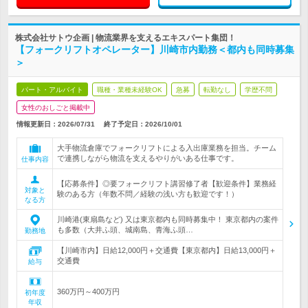
株式会社サトウ企画 | 物流業界を支えるエキスパート集団！
【フォークリフトオペレーター】川崎市内勤務＜都内も同時募集
＞
パート・アルバイト
職種・業種未経験OK
急募
転勤なし
学歴不問
女性のおしごと掲載中
情報更新日：2026/07/31
終了予定日：
2026/10/01
大手物流倉庫でフォークリフトによる入出庫業務を担当。チーム
で連携しながら物流を支えるやりがいある仕事です。
仕事内容
【応募条件】◎要フォークリフト講習修了者【歓迎条件】業務経
対象と
験のある方（年数不問／経験の浅い方も歓迎です！）
なる方
川崎港(東扇島など) 又は東京都内も同時募集中！ 東京都内の案件
も多数（大井ふ頭、城南島、青海ふ頭…
勤務地
【川崎市内】日給12,000円＋交通費【東京都内】日給13,000円＋
交通費
給与
360万円～400万円
初年度
年収