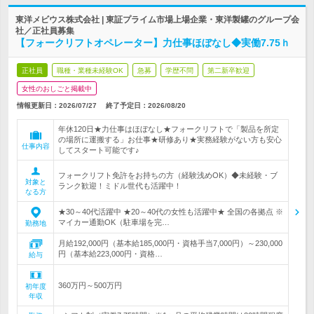
東洋メビウス株式会社 | 東証プライム市場上場企業・東洋製罐のグループ会
社／正社員募集
【フォークリフトオペレーター】力仕事ほぼなし◆実働7.75ｈ
正社員
職種・業種未経験OK
急募
学歴不問
第二新卒歓迎
女性のおしごと掲載中
情報更新日：2026/07/27
終了予定日：
2026/08/20
年休120日★力仕事はほぼなし★フォークリフトで「製品を所定
の場所に運搬する」お仕事★研修あり★実務経験がない方も安心
仕事内容
してスタート可能です♪
フォークリフト免許をお持ちの方（経験浅めOK）◆未経験・ブ
対象と
ランク歓迎！ミドル世代も活躍中！
なる方
★30～40代活躍中 ★20～40代の女性も活躍中★ 全国の各拠点 ※
マイカー通勤OK（駐車場を完…
勤務地
月給192,000円（基本給185,000円・資格手当7,000円）～230,000
円（基本給223,000円・資格…
給与
360万円～500万円
初年度
年収