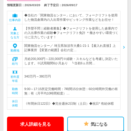
情報更新日：2026/03/20
終了予定日：
2026/09/17
◆当社の「関東物流センター」において、フォークリフトを使用
した物流倉庫内の入出荷作業やピッキング作業などをお任せ！
仕事内容
【学歴不問｜経験者募集】◆フォークリフトを使用した倉庫内で
の入出庫作業の経験◆フォークリフト免許 ＊働きやすい環境づく
対象と
りに注力しています！
なる方
関東物流センター／ 埼玉県加須市大桑1-21-1 【雇入れ直後】上
記事業所 【変更の範囲】会社の定…
勤務地
月給200,000円～220,000円※経験・スキルなどを考慮し決定いた
します。※試用期間6か月あり ┗当初6ヵ月間…
給与
340万円～380万円
初年度
年収
9:00～17:15所定労働時間：7時間15分休憩：60分時間外労働の有
勤務
時間
無：有（月平均10時間程度）…
休日
《年間休日122日》◆完全週休2日制（土日）◆祝日* 有給休暇
休暇
求人詳細を見る
気になる