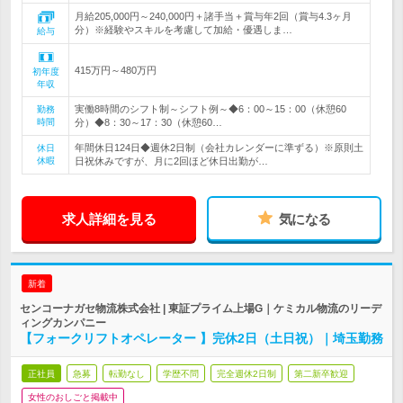
月給205,000円～240,000円＋諸手当＋賞与年2回（賞与4.3ヶ月
分）※経験やスキルを考慮して加給・優遇しま…
給与
415万円～480万円
初年度
年収
実働8時間のシフト制～シフト例～◆6：00～15：00（休憩60
勤務
時間
分）◆8：30～17：30（休憩60…
年間休日124日◆週休2日制（会社カレンダーに準ずる）※原則土
休日
休暇
日祝休みですが、月に2回ほど休日出勤が…
求人詳細を見る
気になる
新着
センコーナガセ物流株式会社 | 東証プライム上場G｜ケミカル物流のリーデ
ィングカンパニー
【フォークリフトオペレーター 】完休2日（土日祝）｜埼玉勤務
正社員
急募
転勤なし
学歴不問
完全週休2日制
第二新卒歓迎
女性のおしごと掲載中