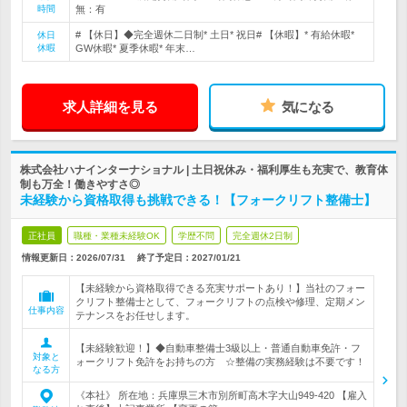
時間
無：有
# 【休日】◆完全週休二日制* 土日* 祝日# 【休暇】* 有給休暇*
休日
休暇
GW休暇* 夏季休暇* 年末…
求人詳細を見る
気になる
株式会社ハナインターナショナル | 土日祝休み・福利厚生も充実で、教育体
制も万全！働きやすさ◎
未経験から資格取得も挑戦できる！【フォークリフト整備士】
正社員
職種・業種未経験OK
学歴不問
完全週休2日制
情報更新日：2026/07/31
終了予定日：
2027/01/21
【未経験から資格取得できる充実サポートあり！】当社のフォー
クリフト整備士として、フォークリフトの点検や修理、定期メン
仕事内容
テナンスをお任せします。
【未経験歓迎！】◆自動車整備士3級以上・普通自動車免許・フ
対象と
ォークリフト免許をお持ちの方 ☆整備の実務経験は不要です！
なる方
《本社》 所在地：兵庫県三木市別所町高木字大山949-420 【雇入