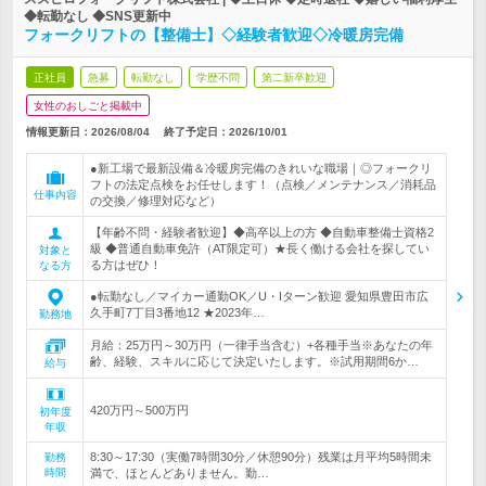
◆転勤なし ◆SNS更新中
フォークリフトの【整備士】◇経験者歓迎◇冷暖房完備
正社員
急募
転勤なし
学歴不問
第二新卒歓迎
女性のおしごと掲載中
情報更新日：2026/08/04
終了予定日：
2026/10/01
●新工場で最新設備＆冷暖房完備のきれいな職場｜◎フォークリ
フトの法定点検をお任せします！（点検／メンテナンス／消耗品
仕事内容
の交換／修理対応など）
【年齢不問・経験者歓迎】◆高卒以上の方 ◆自動車整備士資格2
級 ◆普通自動車免許（AT限定可）★長く働ける会社を探してい
対象と
る方はぜひ！
なる方
●転勤なし／マイカー通勤OK／U・Iターン歓迎 愛知県豊田市広
久手町7丁目3番地12 ★2023年…
勤務地
月給：25万円～30万円（一律手当含む）+各種手当※あなたの年
齢、経験、スキルに応じて決定いたします。※試用期間6か…
給与
420万円～500万円
初年度
年収
8:30～17:30（実働7時間30分／休憩90分）残業は月平均5時間未
勤務
時間
満で、ほとんどありません。勤…