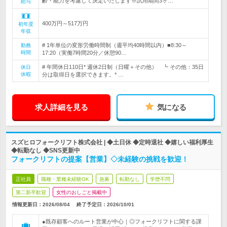
齢・能力を考慮して決定いたします※試用期間3ヶ…
給与
400万円～517万円
初年度
年収
# 1年単位の変形労働時間制（週平均40時間以内）■8:30～
勤務
時間
17:20（実働7時間20分／休憩90…
# 年間休日110日* 週休2日制（日曜＋その他） ┗ その他：35日
休日
休暇
分は取得日を選択できます。* …
求人詳細を見る
気になる
スズヒロフォークリフト株式会社 | ◆土日休 ◆定時退社 ◆嬉しい福利厚生
◆転勤なし ◆SNS更新中
フォークリフトの提案【営業】◇未経験の挑戦を歓迎！
正社員
職種・業種未経験OK
急募
転勤なし
学歴不問
第二新卒歓迎
女性のおしごと掲載中
情報更新日：2026/08/04
終了予定日：
2026/10/01
●既存顧客へのルート営業が中心｜◎フォークリフトに関する課