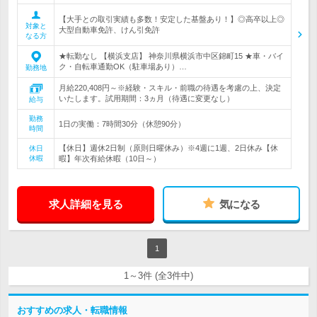
【大手との取引実績も多数！安定した基盤あり！】◎高卒以上◎
対象と
大型自動車免許、けん引免許
なる方
★転勤なし 【横浜支店】 神奈川県横浜市中区錦町15 ★車・バイ
ク・自転車通勤OK（駐車場あり）…
勤務地
月給220,408円～※経験・スキル・前職の待遇を考慮の上、決定
いたします。試用期間：3ヵ月（待遇に変更なし）
給与
勤務
1日の実働：7時間30分（休憩90分）
時間
【休日】週休2日制（原則日曜休み）※4週に1週、2日休み【休
休日
休暇
暇】年次有給休暇（10日～）
求人詳細を見る
気になる
1
1～3件 (全3件中)
おすすめの求人・転職情報