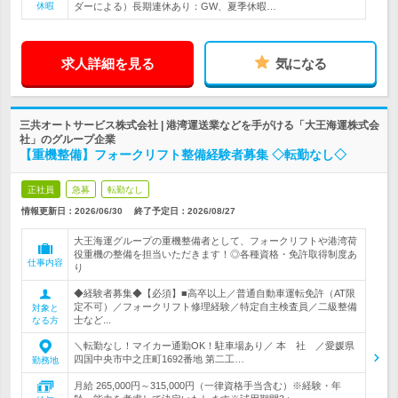
休暇
ダーによる）長期連休あり：GW、夏季休暇…
求人詳細を見る
気になる
三共オートサービス株式会社 | 港湾運送業などを手がける「大王海運株式会
社」のグループ企業
【重機整備】フォークリフト整備経験者募集 ◇転勤なし◇
正社員
急募
転勤なし
情報更新日：2026/06/30
終了予定日：
2026/08/27
大王海運グループの重機整備者として、フォークリフトや港湾荷
役重機の整備を担当いただきます！◎各種資格・免許取得制度あ
仕事内容
り
◆経験者募集◆【必須】■高卒以上／普通自動車運転免許（AT限
定不可）／フォークリフト修理経験／特定自主検査員／二級整備
対象と
士など...
なる方
＼転勤なし！マイカー通勤OK！駐車場あり／ 本 社 ／愛媛県
四国中央市中之庄町1692番地 第二工…
勤務地
月給 265,000円～315,000円（一律資格手当含む）※経験・年