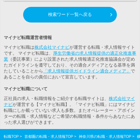
検索ワード一覧へ戻る
マイナビ転職運営者情報
マイナビ転職は
株式会社マイナビ
が運営する転職・求人情報サイト
です。 マイナビ転職は、
厚生労働省の求人情報提供の適正化推進事
業
（委託事業）により設置された求人情報適正化推進協議会が定め
たガイドラインを遵守しており、その適合メディアとなる基準を満
たしていることから
「求人情報提供ガイドライン適合メディア」
で
あることを自らの責任において宣言しています。
マイナビ転職について
正社員の求人・転職情報をご紹介する転職サイトは、
株式会社マイ
ナビ
が運営する【マイナビ転職】。「マイナビ転職」にはマイナビ
転職にしか載っていない求人も多数。また
オペレーター・アポイン
ター
の転職・求人情報などご希望の転職情報・条件からあなたにあ
った求人選びができます。
転職TOP
首都圏の転職・求人情報TOP
神奈川県の転職・求人情報TOP