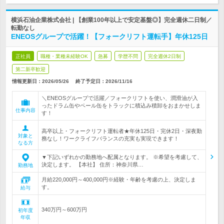
横浜石油企業株式会社 | 【創業100年以上で安定基盤◎】完全週休二日制／
転勤なし
ENEOSグループで活躍！【フォークリフト運転手】年休125日
正社員
職種・業種未経験OK
急募
学歴不問
完全週休2日制
第二新卒歓迎
情報更新日：2026/05/26
終了予定日：
2026/11/16
＼ENEOSグループで活躍／フォークリフトを使い、潤滑油が入
ったドラム缶やペール缶をトラックに積込み積卸をおまかせしま
仕事内容
す！
高卒以上・フォークリフト運転者★年休125日・完休2日・深夜勤
対象と
務なし！ワークライフバランスの充実も実現できます！
なる方
▼下記いずれかの勤務地へ配属となります。 ※希望を考慮して、
決定します。 【本社】 住所：神奈川県…
勤務地
月給220,000円～400,000円※経験・年齢を考慮の上、決定しま
す。
給与
340万円～600万円
初年度
年収