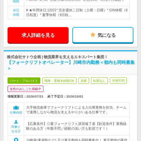
時間
# ★年間休日:120日* 完全週休二日制（土曜・日曜）* GW休暇（9
休日
休暇
日程度）* 夏季休暇（9日程…
求人詳細を見る
気になる
株式会社サトウ企画 | 物流業界を支えるエキスパート集団！
【フォークリフトオペレーター】川崎市内勤務＜都内も同時募集
＞
パート・アルバイト
職種・業種未経験OK
急募
転勤なし
学歴不問
女性のおしごと掲載中
情報更新日：2026/07/31
終了予定日：
2026/10/01
大手物流倉庫でフォークリフトによる入出庫業務を担当。チーム
で連携しながら物流を支えるやりがいある仕事です。
仕事内容
【応募条件】◎要フォークリフト講習修了者【歓迎条件】業務経
対象と
験のある方（年数不問／経験の浅い方も歓迎です！）
なる方
川崎港(東扇島など) 又は東京都内も同時募集中！ 東京都内の案件