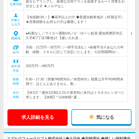
題をヒアリングし、最適な活用プランを提案するルート営業をお
仕事内容
任せします ★ノルマなし
【未経験OK！】◆高卒以上の方 ◆普通自動車免許（AT限定可）
対象と
★営業経験をお持ちの方は優遇します！
なる方
●転勤なし／マイカー通勤OK／U・Iターン歓迎 愛知県豊田市広
久手町7丁目3番地12 【雇い入れ直…
勤務地
月給：21万円～30万円（一律手当含む）+各種手当※あなたの年
齢、経験、スキルに応じて決定いたします。※試用期間6か…
給与
320万円～480万円
初年度
年収
8:30～17:30（実働7時間30分／休憩90分）残業は月平均5時間未
勤務
時間
満で、ほとんどありません。勤…
【休日】* 週休2日制(土日)※基本的に休日はトヨタカレンダーに
休日
休暇
準じます。【休暇】* GW休暇* 夏…
求人詳細を見る
気になる
スズヒロフォークリフト株式会社 | ◆土日休 ◆定時退社 ◆嬉しい福利厚生