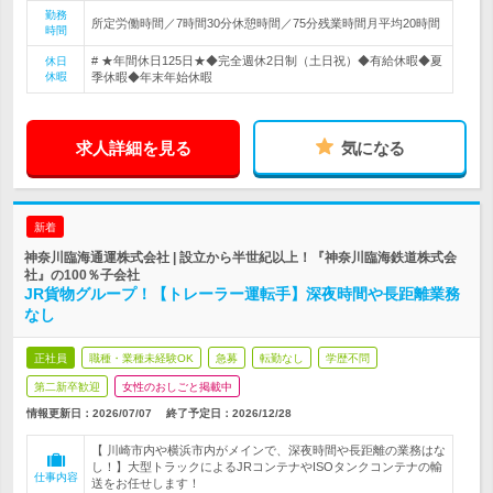
勤務
所定労働時間／7時間30分休憩時間／75分残業時間月平均20時間
時間
# ★年間休日125日★◆完全週休2日制（土日祝）◆有給休暇◆夏
休日
休暇
季休暇◆年末年始休暇
求人詳細を見る
気になる
新着
神奈川臨海通運株式会社 | 設立から半世紀以上！『神奈川臨海鉄道株式会
社』の100％子会社
JR貨物グループ！【トレーラー運転手】深夜時間や長距離業務
なし
正社員
職種・業種未経験OK
急募
転勤なし
学歴不問
第二新卒歓迎
女性のおしごと掲載中
情報更新日：2026/07/07
終了予定日：
2026/12/28
【 川崎市内や横浜市内がメインで、深夜時間や長距離の業務はな
し！】大型トラックによるJRコンテナやISOタンクコンテナの輸
仕事内容
送をお任せします！