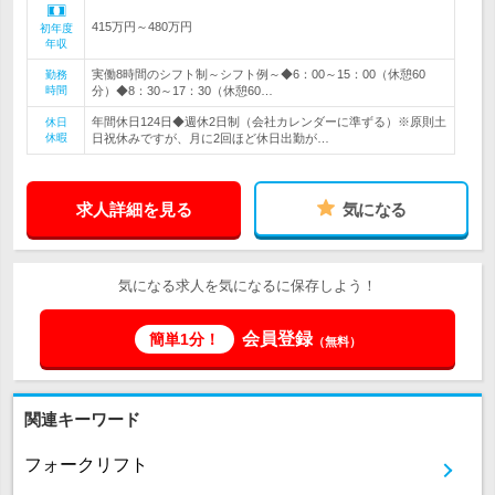
415万円～480万円
初年度
年収
実働8時間のシフト制～シフト例～◆6：00～15：00（休憩60
勤務
時間
分）◆8：30～17：30（休憩60…
年間休日124日◆週休2日制（会社カレンダーに準ずる）※原則土
休日
休暇
日祝休みですが、月に2回ほど休日出勤が…
求人詳細を見る
気になる
気になる求人を気になるに保存しよう！
会員登録
簡単1分！
（無料）
関連キーワード
フォークリフト