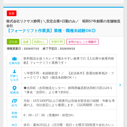
新着
株式会社リクサス静岡 | ＼安定企業×日勤のみ／ 昭和57年創業の老舗物流
会社
【フォークリフト作業員】業種・職種未経験OK◎
正社員
急募
転勤なし
学歴不問
女性のおしごと掲載中
情報更新日：2026/07/10
終了予定日：
2026/09/10
飲料製品を扱うキレイで働きやすい倉庫での【入出庫や倉庫内移
動】フォークリフト業務です！
仕事内容
＼学歴不問・未経験歓迎！／ 【必須条件】普通自動車免許・フ
対象と
ォークリフト免許（物流未経験OK！）
なる方
◆吉田町（吉田物流センター） 静岡県榛原郡吉田町川尻1124-1
┗東名「吉田IC」より車で約9分…
勤務地
月給：19万1000円以上◎残業代は別途全額支給◎経験・年齢を考
慮の上、当社規定により優遇します。◎試用期間（3か月…
給与
勤務
8：00～17：00 （実働8H・休憩1H）
時間
休日：週休2日以上（日日曜・祝日＋土曜月2回程度※会社カレン
休日