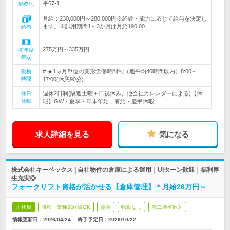
平67-1
勤務地
月給：230,000円～280,000円※経験・能力に応じて給与を決定し
ます。※試用期間1～3か月は月給190,00…
給与
275万円～335万円
初年度
年収
# ★1ヵ月単位の変形労働時間制（週平均40時間以内）8:00～
勤務
時間
17:00(休憩90分)
週休2日制(隔週土曜＋日祝休み、他会社カレンダーによる)【休
休日
休暇
暇】GW・夏季・年末年始、有給・慶弔休暇
求人詳細を見る
気になる
株式会社キーペックス | 自社物件の倉庫による運用｜UIターン歓迎｜福利厚
生充実◎
フォークリフト資格が活かせる【倉庫管理】＊月給26万円～
正社員
職種・業種未経験OK
急募
転勤なし
第二新卒歓迎
情報更新日：2026/04/24
終了予定日：
2026/10/22