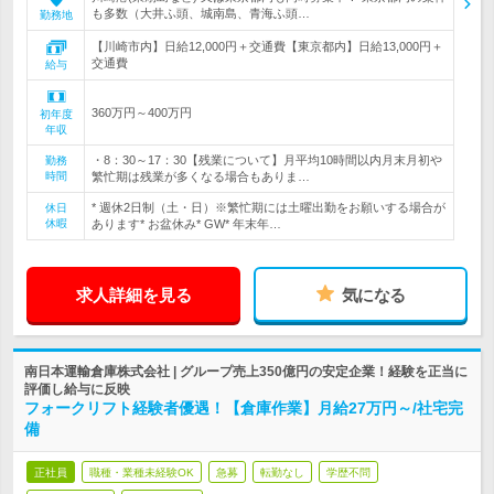
も多数（大井ふ頭、城南島、青海ふ頭…
勤務地
【川崎市内】日給12,000円＋交通費【東京都内】日給13,000円＋
交通費
給与
360万円～400万円
初年度
年収
・8：30～17：30【残業について】月平均10時間以内月末月初や
勤務
時間
繁忙期は残業が多くなる場合もありま…
* 週休2日制（土・日）※繁忙期には土曜出勤をお願いする場合が
休日
休暇
あります* お盆休み* GW* 年末年…
求人詳細を見る
気になる
南日本運輸倉庫株式会社 | グループ売上350億円の安定企業！経験を正当に
評価し給与に反映
フォークリフト経験者優遇！【倉庫作業】月給27万円～/社宅完
備
正社員
職種・業種未経験OK
急募
転勤なし
学歴不問