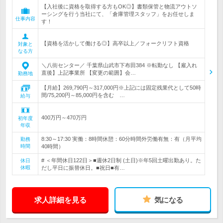
【入社後に資格を取得する方もOK◎】書類保管と物流アウトソ
ーシングを行う当社にて、「倉庫管理スタッフ」をお任せしま
仕事内容
す！
【資格を活かして働ける◎】高卒以上／フォークリフト資格
対象と
なる方
＼八街センター／ 千葉県山武市下布田384 ※転勤なし 【雇入れ
直後】上記事業所 【変更の範囲】会…
勤務地
【月給】269,790円～317,000円※上記には固定残業代として50時
間/75,200円～85,000円を含む …
給与
400万円～470万円
初年度
年収
8:30～17:30 実働：8時間休憩：60分時間外労働有無：有（月平均
勤務
時間
40時間）
# ＜年間休日122日＞■週休2日制 (土日)※年5回土曜出勤あり。た
休日
休暇
だし平日に振替休日。■祝日■有…
求人詳細を見る
気になる