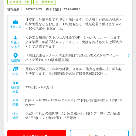
完全週休2日制
第二新卒歓迎
情報更新日：2026/07/23
終了予定日：
2026/08/24
【安定した業務量で無理なく働けます】◇入荷した商品の格納・
出荷管理などをお任せ。★転勤もなく、地域密着で働けます★20
仕事内容
～30代活躍中 具体的には
＼必要な知識やスキルは入社後でOK！しっかりサポートします
／★学歴・年齢不問★フォークリフト免許をお持ちの方は即戦力
対象と
として活躍できます！
なる方
《川口流通センター》埼玉県川口市安行出羽1-1-16 ※マイカー、
バイク通勤OK！(駐車場完備)…
勤務地
月給27万円以上※年齢や経験、スキル・能力を考慮の上、給与額
を決定します。※月50時間分の固定残業代(63,750円…
給与
330万円～400万円
初年度
年収
[1]9:00～18:00[2]11:00～20:00※シフト制／実働8時間☆[1][2]いず
勤務
時間
れかの…
下記いずれかの選択制【1】完全週休2日制(シフト制)【2】隔週
休日
休暇
休2日制(シフト制)※週1～5日勤務・…