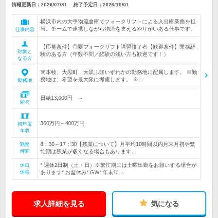
情報更新日：2026/07/31
終了予定日：
2026/10/01
横浜市内の大手物流倉庫でフォークリフトによる入出庫業務を担
当。チームで連携しながら物流を支えるやりがいある仕事です。
仕事内容
【応募条件】◎要フォークリフト講習修了者【歓迎条件】業務経
対象と
験のある方（年数不問／経験の浅い方も歓迎です！）
なる方
南本牧、大黒町、大黒ふ頭いずれかの勤務地に配属します。 ※勤
務地は、希望を最大限に考慮します。 ※…
勤務地
日給13,000円 ～
給与
360万円～400万円
初年度
年収
8：30～17：30【残業について】月平均10時間以内月末月初や繁
勤務
時間
忙期は残業が多くなる場合もあります…
* 週休2日制（土・日）※繁忙期には土曜出勤をお願いする場合が
休日
休暇
あります* お盆休み* GW* 年末年…
求人詳細を見る
気になる