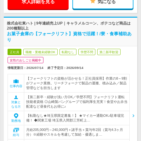
求人詳細を見る
気になる
株式会社東ハト | 9年連続売上UP｜キャラメルコーン、ポテコなど商品は
200種類以上
お菓子倉庫の【フォークリフト】資格で活躍！/寮・食事補助あ
り
正社員
職種・業種未経験OK
転勤なし
学歴不問
第二新卒歓迎
女性のおしごと掲載中
情報更新日：2026/07/14
終了予定日：
2026/09/14
【フォークリフトの資格が活かせる！正社員採用】作業の8～9割
がフォーク業務。リーチフォークで製品の運搬、積み込み／製品
仕事内容
管理などを担当します
【第二新卒・経験が浅い方OK／学歴不問】フォークリフト運転
技能者資格 ◎山崎製パングループで福利厚生充実！食堂やお弁当
対象と
配達など昼食代もお得に♪
なる方
【転勤なし★埼玉県限定募集！】 ★マイカー通勤OK♪駐車場完
備！ ◆関東工場 埼玉県入間郡三芳町上…
勤務地
月給205,000円～240,000円＋諸手当＋賞与年2回（賞与4.3ヶ月
分）※経験やスキルを考慮して加給・優遇しま…
給与