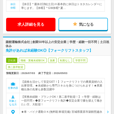
【休日】* 週休2日制(土日)※基本的に休日はトヨタカレンダーに
休日
休暇
準じます。【休暇】* GW休暇* 夏…
求人詳細を見る
気になる
築館運輸株式会社 | 創業50年以上の安定企業｜学歴・経験一切不問｜土日祝
休み
免許があれば未経験OK◎【フォークリフトスタッフ】
正社員
職種・業種未経験OK
急募
転勤なし
学歴不問
第二新卒歓迎
情報更新日：2026/07/03
終了予定日：
2026/09/03
【資格を活かして安定GET！】フォークリフトでの農業資材の入
出庫管理。★未経験から専門スキルを身につけられます！★異業
仕事内容
種出身の先輩も多数活躍中
【実務未経験・ブランクOK！第二新卒歓迎！】＜学歴・経験は
一切不問＞◆要フォークリフト免許◆安定企業で腰を据えて働き
対象と
たい方、大歓迎！
なる方
★車・バイク通勤ＯＫ(無料駐車場完備) 宮城県栗原市築館照越永