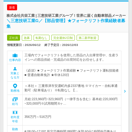
新着
株式会社共栄工業 | 三恵技研工業グループ！世界に届く自動車部品メーカー
＼三恵技研工業G／【部品管理】★フォークリフト作業経験者募
集
正社員
急募
転勤なし
完全週休2日制
第二新卒歓迎
情報更新日：2026/06/12
終了予定日：
2026/12/03
工場内でフォークリフトを使用した部品の入出庫管理や、生産ラ
インへの部品供給・完成品の出荷対応をお任せします。
仕事内容
《必須》■ フォークリフト作業経験 ■ フォークリフト運転技能者
対象と
■ 普通自動車免許 ★年休120日
なる方
＜本社＞ 三重県津市安濃町内多2337番地 ※マイカー・自転車通
勤可（駐車場あり） ※転勤なし 【…
勤務地
月給:223,960円~323,960円（一律手当を含む）基本給:220,000円
~320,000円※試用期間:6ヶ…
給与
356万円～516万円
初年度
年収
勤務
# 08:00~17:00* 所定労働時間:8時間* 休憩:60分* 時間外労働あり