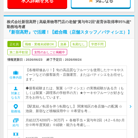
求人詳細を見る
気になる
株式会社新宿高野 | 高級果物専門店の老舗*賞与年2回*産育休取得率95%超*
勤務地考慮
『新宿高野』で活躍！【総合職（店舗スタッフ／パティシエ）】
正社員
職種・業種未経験OK
急募
転勤なし
学歴不問
第二新卒歓迎
女性のおしごと掲載中
情報更新日：2026/06/23
終了予定日：
2026/08/24
【各種研修あり！】旬の高品質なフルーツを使用したケーキやス
イーツなどの接客販売・店舗運営、またはパティシエをお任せし
仕事内容
ます。
◆接客経験または、製菓（パティシエ）の実務経験がある方（も
しくは製菓・調理系の学校卒の方）★ケーキやフルーツが好きな
対象と
方をお待ちしています。
なる方
【駅直結／転居を伴う転勤なし】 関東地区の各店舗への配属 ☆
池袋、新宿など積極採用中☆ ※希望を考…
勤務地
月給22万4200円～30万円 ＋ 各種手当 + 賞与年2回（4.2～6.8か月
分※昨年度実績）※経験・能力を考慮し…
給与