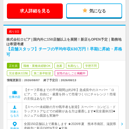
求人詳細を見る
気になる
残り3日
株式会社ロピア | 国内外に150店舗以上を展開！新店もOPEN予定｜勤務地
は希望考慮
【店舗スタッフ】チーフの平均年収630万円！早期に昇給・昇格
可
正社員
職種・業種未経験OK
急募
転勤なし
学歴不問
完全週休2日制
第二新卒歓迎
女性のおしごと掲載中
情報更新日：2026/08/07
終了予定日：
2026/08/13
【チーフ昇格までの平均期間は約2年】急成長中のスーパー「ロ
ピア」で、自由に・裁量を持って売場づくりにチャレンジ！売場
仕事内容
の主役はあなたです
【スーパー未経験の方や既卒者も歓迎】スーパー・コンビニ・ド
ラッグストアなどでの経験がある方は優遇します■完全週休2日■
対象と
カジュアル面談も実施中
なる方
全国150店舗以上で募集します ★2026年夏 熊本市南区、滋賀県
彦根市に新店OPEN予定 ■北海…
勤務地