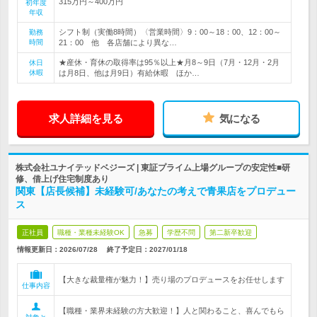
315万円～400万円
初年度
年収
シフト制（実働8時間）〈営業時間〉9：00～18：00、12：00～
勤務
時間
21：00 他 各店舗により異な…
★産休・育休の取得率は95％以上★月8～9日（7月・12月・2月
休日
休暇
は月8日、他は月9日）有給休暇 ほか…
求人詳細を見る
気になる
株式会社ユナイテッドベジーズ | 東証プライム上場グループの安定性■研
修、借上げ住宅制度あり
関東【店長候補】未経験可/あなたの考えで青果店をプロデュー
ス
正社員
職種・業種未経験OK
急募
学歴不問
第二新卒歓迎
情報更新日：2026/07/28
終了予定日：
2027/01/18
【大きな裁量権が魅力！】売り場のプロデュースをお任せします
仕事内容
【職種・業界未経験の方大歓迎！】人と関わること、喜んでもら