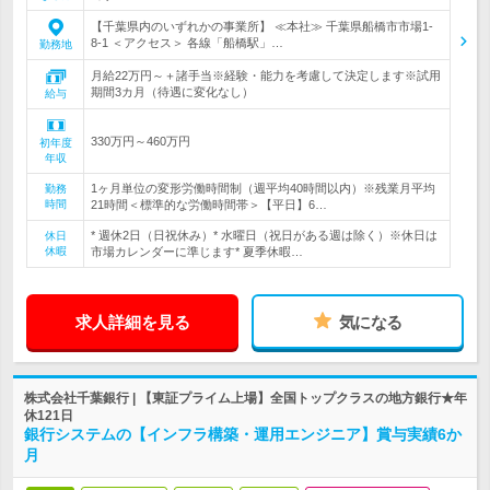
【千葉県内のいずれかの事業所】 ≪本社≫ 千葉県船橋市市場1-
8-1 ＜アクセス＞ 各線「船橋駅」…
勤務地
月給22万円～＋諸手当※経験・能力を考慮して決定します※試用
期間3カ月（待遇に変化なし）
給与
330万円～460万円
初年度
年収
1ヶ月単位の変形労働時間制（週平均40時間以内）※残業月平均
勤務
時間
21時間＜標準的な労働時間帯＞【平日】6…
* 週休2日（日祝休み）* 水曜日（祝日がある週は除く）※休日は
休日
休暇
市場カレンダーに準じます* 夏季休暇…
求人詳細を見る
気になる
株式会社千葉銀行 | 【東証プライム上場】全国トップクラスの地方銀行★年
休121日
銀行システムの【インフラ構築・運用エンジニア】賞与実績6か
月