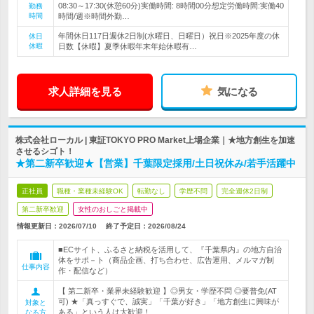
08:30～17:30(休憩60分)実働時間: 8時間00分想定労働時間:実働40
勤務
時間
時間/週※時間外勤…
年間休日117日週休2日制(水曜日、日曜日）祝日※2025年度の休
休日
休暇
日数【休暇】夏季休暇年末年始休暇有…
求人詳細を見る
気になる
株式会社ローカル | 東証TOKYO PRO Market上場企業｜★地方創生を加速
させるシゴト！
★第二新卒歓迎★【営業】千葉限定採用/土日祝休み/若手活躍中
正社員
職種・業種未経験OK
転勤なし
学歴不問
完全週休2日制
第二新卒歓迎
女性のおしごと掲載中
情報更新日：2026/07/10
終了予定日：
2026/08/24
■ECサイト、ふるさと納税を活用して、『千葉県内』の地方自治
体をサポ－ト（商品企画、打ち合わせ、広告運用、メルマガ制
仕事内容
作・配信など）
【 第二新卒・業界未経験歓迎 】◎男女・学歴不問 ◎要普免(AT
可) ★「真っすぐで、誠実」「千葉が好き」「地方創生に興味が
対象と
ある」という人は大歓迎！
なる方