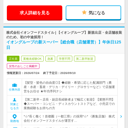
求人詳細を見る
気になる
株式会社イオンフードスタイル | 【イオングループ】新規出店・全店舗改装
のため、初の中途採用！
イオングループの新スーパー【総合職（店舗運営）】年休日125
日
正社員
業種未経験OK
急募
学歴不問
第二新卒歓迎
女性のおしごと掲載中
情報更新日：2026/07/24
終了予定日：
2026/09/10
【髪型・髪色の自由度◎】◆経験・希望に応じた配属部門（農
産・水産・畜産・デリカ・デイリー・グロサリーなど）で店舗運
仕事内容
営をお任せ ★年功序列ナシ
【第二新卒～店長・副店長経験者まで幅広く歓迎】【業態不問】
◆スーパー・コンビニ・ディスカウントストアなど、小売店での
対象と
業務経験をお持ちの方
なる方
*☆*長く働く！首都圏（一都三県）の採用*☆* 《募集店舗》 株式
会社イオンフードスタイルが運営す…
勤務地