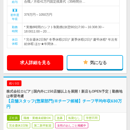
合職／月収41万円固定残業代（35時間分…
給与
379万円～1050万円
初年度
年収
* 実働8時間のシフト制勤務(休憩90分)7:00～16:308:30～
勤務
時間
18:0011:00～20:…
* 完全週休2日制* 冬季休暇(2日)* 夏季休暇(2日)* 慶弔休暇* 年次有
休日
休暇
給休暇 ほか★年間休…
求人詳細を見る
気になる
残り3日
株式会社ロピア | 国内外に150店舗以上を展開！新店もOPEN予定｜勤務地
は希望考慮
【店舗スタッフ(惣菜部門)※チーフ候補】チーフ平均年収630万
円
正社員
職種・業種未経験OK
急募
転勤なし
学歴不問
完全週休2日制
第二新卒歓迎
女性のおしごと掲載中