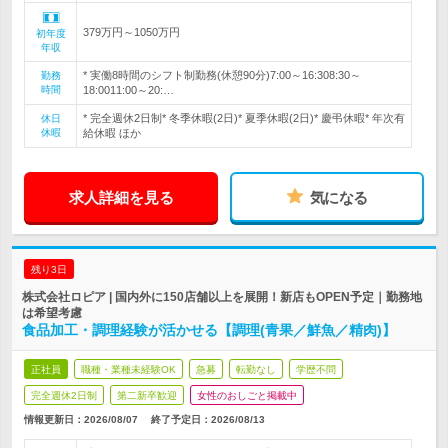
379万円～1050万円
初年度
年収
* 実働8時間のシフト制勤務(休憩90分)7:00～16:308:30～
勤務
時間
18:0011:00～20:…
* 完全週休2日制* 冬季休暇(2日)* 夏季休暇(2日)* 慶弔休暇* 年次有
休日
休暇
給休暇 ほか
求人詳細を見る
気になる
残り3日
株式会社ロピア | 国内外に150店舗以上を展開！新店もOPEN予定｜勤務地
は希望考慮
食品加工・調理経験が活かせる【調理(青果／鮮魚／精肉)】
正社員
職種・業種未経験OK
急募
転勤なし
学歴不問
完全週休2日制
第二新卒歓迎
女性のおしごと掲載中
情報更新日：2026/08/07
終了予定日：
2026/08/13