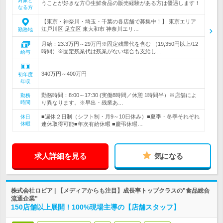
対象と
うことが好きな方◎生鮮食品の販売経験がある方は優遇します！
なる方
【東京・神奈川・埼玉・千葉の各店舗で募集中！】 東京エリア
江戸川区 足立区 東大和市 神奈川エリ…
勤務地
月給：23.3万円～29万円※固定残業代を含む （19,350円以上/12
時間）※固定残業代は残業がない場合も支給し…
給与
340万円～400万円
初年度
年収
勤務時間：8:00～17:30 (実働8時間／休憩 1時間半）※店舗によ
勤務
時間
り異なります。※早出・残業あ…
■週休２日制（シフト制・月9～10日休み）■夏季・冬季それぞれ
休日
休暇
連休取得可能■年次有給休暇 ■慶弔休暇…
求人詳細を見る
気になる
株式会社ロピア | 【メディアからも注目】成長率トップクラスの"食品総合
流通企業"
150店舗以上展開！100%現場主導の【店舗スタッフ】