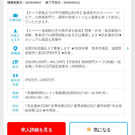
情報更新日：2026/08/07
終了予定日：
2026/08/13
【チーフ昇格までの平均期間は約2年】急成長中のスーパー「ロ
ピア」の惣菜部門で、調理や売場づくりなど裁量を持って担当し
仕事内容
ていただきます。
【スーパー未経験の方や既卒者も歓迎】惣菜・弁当・食品製造の
経験、飲食店での調理経験がある方は優遇します ■完全週休2日■
対象と
カジュアル面談も実施中
なる方
全国150店舗以上で募集します ★2026年夏 熊本市南区、滋賀県
彦根市に新店OPEN予定 ■北海…
勤務地
月給284,200円～461,100円【月収例】精肉部門チーフ(36歳)・総
合職／月収41万円固定残業代（35時間分…
給与
379万円～1050万円
初年度
年収
* 実働8時間のシフト制勤務(休憩90分)7:00～16:308:30～
勤務
時間
18:0011:00～20:…
* 完全週休2日制* 冬季休暇(2日)* 夏季休暇(2日)* 慶弔休暇* 年次有
休日
休暇
給休暇 ほか★年間休…
求人詳細を見る
気になる