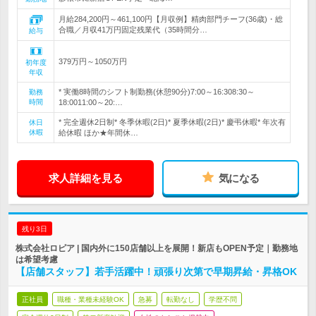
月給284,200円～461,100円【月収例】精肉部門チーフ(36歳)・総
合職／月収41万円固定残業代（35時間分…
給与
379万円～1050万円
初年度
年収
* 実働8時間のシフト制勤務(休憩90分)7:00～16:308:30～
勤務
時間
18:0011:00～20:…
* 完全週休2日制* 冬季休暇(2日)* 夏季休暇(2日)* 慶弔休暇* 年次有
休日
休暇
給休暇 ほか★年間休…
求人詳細を見る
気になる
残り3日
株式会社ロピア | 国内外に150店舗以上を展開！新店もOPEN予定｜勤務地
は希望考慮
【店舗スタッフ】若手活躍中！頑張り次第で早期昇給・昇格OK
正社員
職種・業種未経験OK
急募
転勤なし
学歴不問