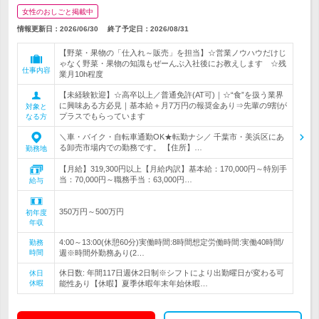
女性のおしごと掲載中
情報更新日：2026/06/30
終了予定日：
2026/08/31
【野菜・果物の「仕入れ～販売」を担当】☆営業ノウハウだけじ
ゃなく野菜・果物の知識もぜーんぶ入社後にお教えします ☆残
仕事内容
業月10h程度
【未経験歓迎】☆高卒以上／普通免許(AT可)｜☆“食”を扱う業界
に興味ある方必見｜基本給＋月7万円の報奨金あり⇒先輩の9割が
対象と
プラスでもらっています
なる方
＼車・バイク・自転車通勤OK★転勤ナシ／ 千葉市・美浜区にあ
る卸売市場内での勤務です。 【住所】…
勤務地
【月給】319,300円以上【月給内訳】基本給：170,000円～特別手
当：70,000円～職務手当：63,000円…
給与
350万円～500万円
初年度
年収
4:00～13:00(休憩60分)実働時間:8時間想定労働時間:実働40時間/
勤務
時間
週※時間外勤務あり(2…
休日数: 年間117日週休2日制※シフトにより出勤曜日が変わる可
休日
休暇
能性あり【休暇】夏季休暇年末年始休暇…