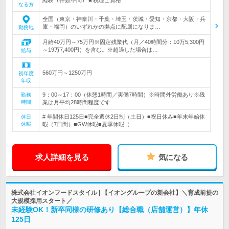
経験（件数不問）★税理士資格
なる方
全国（東京・神奈川・千葉・埼玉・茨城・愛知・京都・大阪・兵
庫・福岡）のいずれかの拠点に配属になりま…
勤務地
月給40万円～75万円※固定残業代（月／40時間分：10万5,300円
～19万7,400円）を含む。※超過した場合は…
給与
560万円～1250万円
初年度
年収
9：00～17：00（休憩1時間／実働7時間）※時間外労働あり※残
勤務
時間
業は月平均28時間程度です
# 年間休日125日■完全週休2日制（土日）■祝日休み■年末年始休
休日
休暇
暇（7日間）■GW休暇■夏季休暇（…
求人詳細を見る
気になる
株式会社イオンフードスタイル | 【イオングループの新会社】＼育成前提の
大規模採用スタート／
未経験OK！新卒同様の研修あり【総合職（店舗運営）】年休
125日