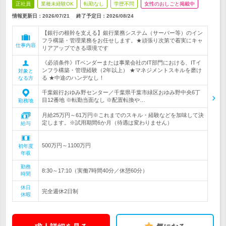
正社員
業種未経験OK
転勤なし
学歴不問
女性のおしごと掲載中
情報更新日：2026/07/21
終了予定日：
2026/08/24
【銀行の根幹を支える】銀行業務システム（サーバー等）のイン
フラ構築・管理業務をお任せします。★頑張り次第で着実にキャ
仕事内容
リアアップできる環境です
《必須条件》ITベンダーまたは事業会社のIT部門における、ITイ
ンフラ構築・管理経験（2年以上） ★マネジメントスキルを磨け
対象と
る ★中途のハンデなし！
なる方
千葉銀行おゆみ野センター／千葉県千葉市緑区おゆみ野中央6丁
目12番地 ※転勤当面なし ※配置転換や…
勤務地
月給25万円～61万円※これまでのスキル・経験などを加味して決
定します。※試用期間6か月（待遇は変わりません）
給与
500万円～1100万円
初年度
年収
勤務
8:30～17:10（実働7時間40分／休憩60分）
時間
休日
完全週休2日制
休暇