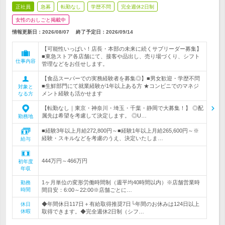
正社員
急募
転勤なし
学歴不問
完全週休2日制
女性のおしごと掲載中
情報更新日：2026/08/07
終了予定日：
2026/09/14
【可能性いっぱい！店長・本部の未来に続くサブリーダー募集】
■東急ストア各店舗にて、接客や品出し、売り場づくり、シフト
仕事内容
管理などをお任せします。
【食品スーパーでの実務経験者を募集◎】■男女歓迎・学歴不問
■生鮮部門にて就業経験が1年以上ある方 ★コンビニでのマネジ
対象と
メント経験も活かせます
なる方
【転勤なし｜東京・神奈川・埼玉・千葉・静岡で大募集！】 ◎配
属先は希望を考慮して決定します。 ◎U…
勤務地
■経験3年以上月給272,800円～■経験1年以上月給265,600円～※
経験・スキルなどを考慮のうえ、決定いたしま…
給与
444万円～466万円
初年度
年収
1ヶ月単位の変形労働時間制（週平均40時間以内）※店舗営業時
勤務
時間
間目安：6:00～22:00※店舗ごとに…
◆年間休日117日＋有給取得推奨7日└年間のお休みは124日以上
休日
休暇
取得できます。◆完全週休2日制（シフ…