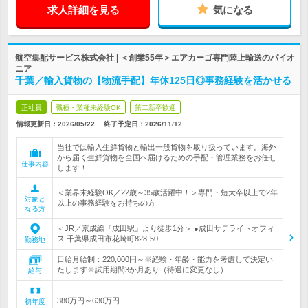
求人詳細を見る
気になる
航空集配サービス株式会社 | ＜創業55年＞エアカーゴ専門陸上輸送のパイオ
ニア
千葉／輸入貨物の【物流手配】年休125日◎事務経験を活かせる
正社員
職種・業種未経験OK
第二新卒歓迎
情報更新日：2026/05/22
終了予定日：
2026/11/12
当社では輸入生鮮貨物と輸出一般貨物を取り扱っています。海外
から届く生鮮貨物を全国へ届けるための手配・管理業務をお任せ
仕事内容
します！
＜業界未経験OK／22歳～35歳活躍中！＞専門・短大卒以上で2年
対象と
以上の事務経験をお持ちの方
なる方
＜JR／京成線『成田駅』より徒歩1分＞ ●成田サテライトオフィ
ス 千葉県成田市花崎町828-50…
勤務地
日給月給制：220,000円～※経験・年齢・能力を考慮して決定い
たします※試用期間3か月あり（待遇に変更なし）
給与
380万円～630万円
初年度