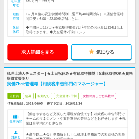
380万円～466万円
初年度
年収
1ヶ月単位の変形労働時間制（週平均40時間以内）※店舗営業時
勤務
時間
間目安：6:00～22:00※店舗ごとに…
◆年間休日117日＋有給取得推奨7日└年間のお休みは124日以上
休日
休暇
取得できます。◆完全週休2日制（シフ…
求人詳細を見る
気になる
税理士法人チェスター | ★土日祝休み★有給取得推奨！5連休取得OK★資格
取得支援あり
実働7h☆管理職【相続税申告部門のマネージャー】
正社員
急募
転勤なし
完全週休2日制
女性のおしごと掲載中
情報更新日：2026/06/05
終了予定日：
2026/11/26
【働きやすさなど充実した環境が自慢です】相続税の申告部門で
チームのマネジメントや案件進捗の管理などをお任せします ★残
仕事内容
業は月平均28hと少なめ
★高卒以上★会計事務所もしくは税理士事務所での相続税の実務
対象と