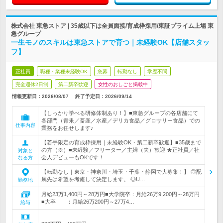
株式会社 東急ストア | 35歳以下は全員面接/育成枠採用/東証プライム上場 東
急グループ
一生モノのスキルは東急ストアで育つ｜未経験OK【店舗スタッ
フ】
正社員
職種・業種未経験OK
急募
転勤なし
学歴不問
完全週休2日制
第二新卒歓迎
女性のおしごと掲載中
情報更新日：2026/08/07
終了予定日：
2026/09/14
【しっかり学べる研修体制あり！】■東急グループの各店舗にて
各部門（青果／畜産／水産／デリカ食品／グロサリー食品）での
仕事内容
業務をお任せします♪
【若手限定の育成枠採用｜未経験OK・第二新卒歓迎】■35歳まで
の方（※）■未経験／フリーター／主婦（夫）歓迎 ★正社員／社
対象と
会人デビューもOKです！
なる方
【転勤なし｜東京・神奈川・埼玉・千葉・静岡で大募集！】 ◎配
属先は希望を考慮して決定します。 ◎U…
勤務地
月給23万1,400円～28万円■大学院卒：月給26万9,200円～28万円
■大卒 ：月給26万200円～27万4…
給与