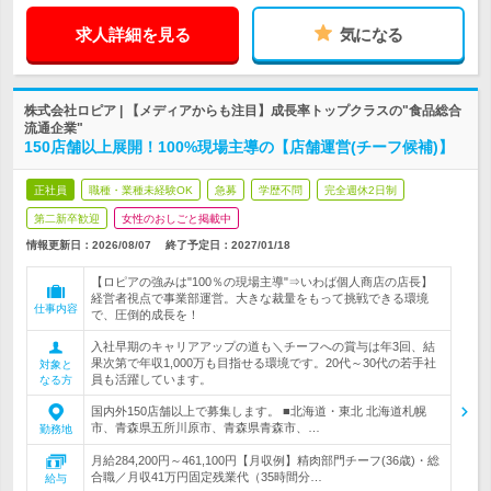
求人詳細を見る
気になる
株式会社ロピア | 【メディアからも注目】成長率トップクラスの"食品総合
流通企業"
150店舗以上展開！100%現場主導の【店舗運営(チーフ候補)】
正社員
職種・業種未経験OK
急募
学歴不問
完全週休2日制
第二新卒歓迎
女性のおしごと掲載中
情報更新日：2026/08/07
終了予定日：
2027/01/18
【ロピアの強みは"100％の現場主導"⇒いわば個人商店の店長】
経営者視点で事業部運営。大きな裁量をもって挑戦できる環境
仕事内容
で、圧倒的成長を！
入社早期のキャリアアップの道も＼チーフへの賞与は年3回、結
果次第で年収1,000万も目指せる環境です。20代～30代の若手社
対象と
員も活躍しています。
なる方
国内外150店舗以上で募集します。 ■北海道・東北 北海道札幌
市、青森県五所川原市、青森県青森市、…
勤務地
月給284,200円～461,100円【月収例】精肉部門チーフ(36歳)・総
合職／月収41万円固定残業代（35時間分…
給与