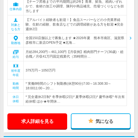
【チーフ昇格までの平均期間は約2年】青果、鮮魚、精肉いずれ
かで、食材の加工や調理、陳列や商品補充、売場づくりなどを担
仕事内容
当します
【アルバイト経験者も歓迎！】食品スーパーなどの小売業界経
験、生鮮の経験、飲食店などでの調理経験がある方を歓迎 ■完全
対象と
週休2日
なる方
全国150店舗以上で募集します ★2026年夏 熊本市南区、滋賀県
彦根市に新店OPEN予定 ■北海…
勤務地
月給284,200円～461,100円【月収例】精肉部門チーフ(36歳)・総
合職／月収41万円固定残業代（35時間分…
給与
379万円～1050万円
初年度
年収
* 実働8時間のシフト制勤務(休憩90分)7:00～16:308:30～
勤務
時間
18:0011:00～20:…
* 完全週休2日制* 冬季休暇(2日)* 夏季休暇(2日)* 慶弔休暇* 年次有
休日
休暇
給休暇 ほか★年間休…
求人詳細を見る
気になる