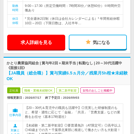
9:00～17:30（所定労働時間：7時間30分／休憩60分）※時間外労
勤務
時間
働あり
* 完全週休2日制（休日は会社カレンダーによる）* 年間有給休暇
休日
休暇
10日～20日（下限日数は、入社半年…
求人詳細を見る
気になる
かとり農業協同組合 | 賞与年2回＋期末手当 | 転勤なし | 20～30代活躍中
《面接1回》
【JA職員（総合職）】賞与実績6.5ヵ月分／残業月5h程★未経験
OK
正社員
職種・業種未経験OK
第二新卒歓迎
女性のおしごと掲載中
情報更新日：2026/07/17
終了予定日：
2026/09/03
【20～30代＆育児中の職員も活躍中】◎充実した研修制度のも
と、希望・適性に応じて「金融」「共済」「営農支援」などの業
仕事内容
務をお任せ《基本17時退社》
【未経験・第二新卒歓迎】◎要普通免許（AT限定可）◎高卒以上
◎40歳までの方＊千葉県北東部に根差して働きたい方も大歓迎！
対象と