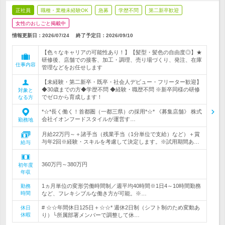
正社員
職種・業種未経験OK
急募
学歴不問
第二新卒歓迎
女性のおしごと掲載中
情報更新日：2026/07/24
終了予定日：
2026/09/10
【色々なキャリアの可能性あり！】【髪型・髪色の自由度◎】★
研修後、店舗での接客、加工・調理、売り場づくり、発注、在庫
仕事内容
管理などをお任せします
【未経験・第二新卒・既卒・社会人デビュー・フリーター歓迎】
◆30歳までの方◆学歴不問 ◆経験・職歴不問 ※新卒同様の研修
対象と
でゼロから育成します！
なる方
*☆*長く働く！首都圏（一都三県）の採用*☆* 《募集店舗》 株式
会社イオンフードスタイルが運営す…
勤務地
月給22万円～＋諸手当（残業手当（1分単位で支給）など）＋賞
与年2回※経験・スキルを考慮して決定します。※試用期間あ…
給与
360万円～380万円
初年度
年収
1ヵ月単位の変形労働時間制／週平均40時間※1日4～10時間勤務
勤務
時間
など、フレキシブルな働き方が可能。※…
# ☆☆年間休日125日＋☆☆* 週休2日制（シフト制のため変動あ
休日
休暇
り）└所属部署メンバーで調整して休…