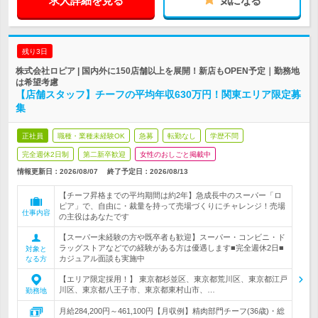
求人詳細を見る
気になる
残り3日
株式会社ロピア | 国内外に150店舗以上を展開！新店もOPEN予定｜勤務地
は希望考慮
【店舗スタッフ】チーフの平均年収630万円！関東エリア限定募
集
正社員
職種・業種未経験OK
急募
転勤なし
学歴不問
完全週休2日制
第二新卒歓迎
女性のおしごと掲載中
情報更新日：2026/08/07
終了予定日：
2026/08/13
【チーフ昇格までの平均期間は約2年】急成長中のスーパー「ロ
ピア」で、自由に・裁量を持って売場づくりにチャレンジ！売場
仕事内容
の主役はあなたです
【スーパー未経験の方や既卒者も歓迎】スーパー・コンビニ・ド
ラッグストアなどでの経験がある方は優遇します■完全週休2日■
対象と
カジュアル面談も実施中
なる方
【エリア限定採用！】 東京都杉並区、東京都荒川区、東京都江戸
川区、東京都八王子市、東京都東村山市、…
勤務地
月給284,200円～461,100円【月収例】精肉部門チーフ(36歳)・総