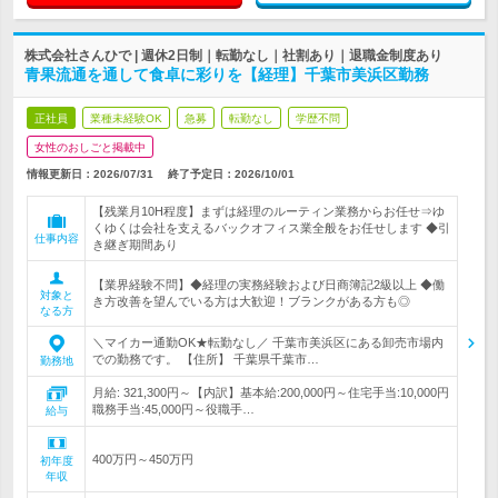
株式会社さんひで | 週休2日制｜転勤なし｜社割あり｜退職金制度あり
青果流通を通して食卓に彩りを【経理】千葉市美浜区勤務
正社員
業種未経験OK
急募
転勤なし
学歴不問
女性のおしごと掲載中
情報更新日：2026/07/31
終了予定日：
2026/10/01
【残業月10H程度】まずは経理のルーティン業務からお任せ⇒ゆ
くゆくは会社を支えるバックオフィス業全般をお任せします ◆引
仕事内容
き継ぎ期間あり
【業界経験不問】◆経理の実務経験および日商簿記2級以上 ◆働
対象と
き方改善を望んでいる方は大歓迎！ブランクがある方も◎
なる方
＼マイカー通勤OK★転勤なし／ 千葉市美浜区にある卸売市場内
での勤務です。 【住所】 千葉県千葉市…
勤務地
月給: 321,300円～【内訳】基本給:200,000円～住宅手当:10,000円
職務手当:45,000円～役職手…
給与
400万円～450万円
初年度
年収