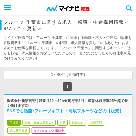
フルーツ 千葉市に関する求人・転職・中途採用情報＜
8/7（金）更新＞
マイナビ転職では「フルーツ 千葉市」に関連する転職・求人・中途採用情報を
多数掲載中!「フルーツ 千葉市」の転職・求人情報を探しているあなたにおす
すめのお仕事を掲載しています。「フルーツ 千葉市」に関連するキーワードか
らも転職・求人情報をお探しいただけるので、あなたにぴったりのお仕事を見
つけてみてください!
1～46件 (全46件中)
1
株式会社新宿高野 | 残業月20～30h★賞与年2回！産育休取得率95%超で長
く働けます◎
SNSでも話題♪フルーツギフト・高級フルーツなどの【販売】
正社員
職種・業種未経験OK
急募
転勤なし
学歴不問
第二新卒歓迎
女性のおしごと掲載中