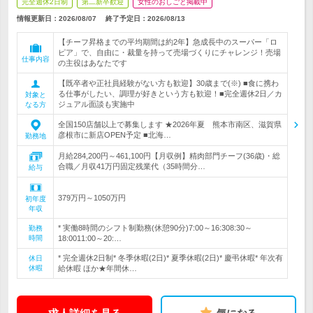
完全週休2日制
第二新卒歓迎
女性のおしごと掲載中
情報更新日：2026/08/07
終了予定日：
2026/08/13
【チーフ昇格までの平均期間は約2年】急成長中のスーパー「ロ
ピア」で、自由に・裁量を持って売場づくりにチャレンジ！売場
仕事内容
の主役はあなたです
【既卒者や正社員経験がない方も歓迎】30歳まで(※) ■食に携わ
る仕事がしたい、調理が好きという方も歓迎！■完全週休2日／カ
対象と
ジュアル面談も実施中
なる方
全国150店舗以上で募集します ★2026年夏 熊本市南区、滋賀県
彦根市に新店OPEN予定 ■北海…
勤務地
月給284,200円～461,100円【月収例】精肉部門チーフ(36歳)・総
合職／月収41万円固定残業代（35時間分…
給与
379万円～1050万円
初年度
年収
* 実働8時間のシフト制勤務(休憩90分)7:00～16:308:30～
勤務
時間
18:0011:00～20:…
* 完全週休2日制* 冬季休暇(2日)* 夏季休暇(2日)* 慶弔休暇* 年次有
休日
休暇
給休暇 ほか★年間休…