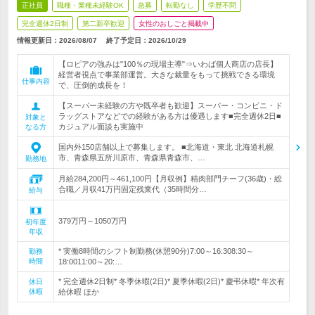
正社員
職種・業種未経験OK
急募
転勤なし
学歴不問
完全週休2日制
第二新卒歓迎
女性のおしごと掲載中
情報更新日：2026/08/07
終了予定日：
2026/10/29
【ロピアの強みは"100％の現場主導"⇒いわば個人商店の店長】
経営者視点で事業部運営。大きな裁量をもって挑戦できる環境
仕事内容
で、圧倒的成長を！
【スーパー未経験の方や既卒者も歓迎】スーパー・コンビニ・ド
ラッグストアなどでの経験がある方は優遇します■完全週休2日■
対象と
カジュアル面談も実施中
なる方
国内外150店舗以上で募集します。 ■北海道・東北 北海道札幌
市、青森県五所川原市、青森県青森市、…
勤務地
月給284,200円～461,100円【月収例】精肉部門チーフ(36歳)・総
合職／月収41万円固定残業代（35時間分…
給与
379万円～1050万円
初年度
年収
* 実働8時間のシフト制勤務(休憩90分)7:00～16:308:30～
勤務
時間
18:0011:00～20:…
* 完全週休2日制* 冬季休暇(2日)* 夏季休暇(2日)* 慶弔休暇* 年次有
休日
休暇
給休暇 ほか