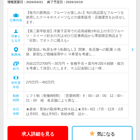
情報更新日：2026/04/21
終了予定日：
2026/10/19
【毎月の新商品・フルーツが楽しみ♪】旬の高品質なフルーツを
使用したケーキやスイーツなどの接客販売・店舗運営をお任せし
仕事内容
ます。
【第二新卒歓迎】洋菓子店等での店長経験1年以上の方◎フルー
ツ・スイーツ好きの方はぜひ◎定番商品から季節限定商品まで
対象と
「社割」でオトクに購入も♪
なる方
【駅直結／転居を伴う転勤なし】 関東、各店舗への配属 ☆池
袋、新宿など積極採用中☆ ※希望を考慮し…
勤務地
月給22万2700円～30万円 ＋ 各種手当 + 賞与年2回※経験・能力
を考慮して決定いたします。※上記金額には一律…
給与
270万円～450万円
初年度
年収
シフト制（実働8時間）〈営業時間〉9：00～18：00、12：00～
勤務
時間
21：00 他 各店舗により異な…
★産休・育休の取得率は95％以上★月8～9日（7月・12月・2月
休日
休暇
は月8日、他は月9日）有給休暇 ほか…
求人詳細を見る
気になる