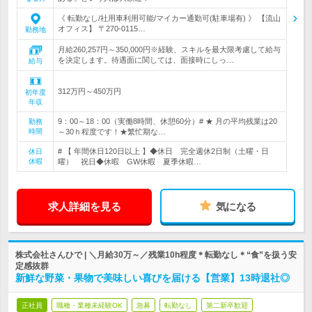
《 転勤なし/社用車利用可能/マイカー通勤可(駐車場有) 》 【流山
オフィス】 〒270-0115…
勤務地
月給260,257円～350,000円※経験、スキルを最大限考慮して給与
を決定します。待遇面に関しては、面接時にしっ…
給与
312万円～450万円
初年度
年収
9：00～18：00（実働8時間、休憩60分）# ★ 月の平均残業は20
勤務
時間
～30ｈ程度です！★繁忙期な…
# 【 年間休日120日以上 】◆休日 完全週休2日制（土曜・日
休日
休暇
曜） 祝日◆休暇 GW休暇 夏季休暇…
求人詳細を見る
気になる
株式会社さんひで | ＼月給30万～／残業10h程度＊転勤なし＊“食”を扱う安
定感抜群
新鮮な野菜・果物で美味しい喜びを届ける【営業】13時退社◎
正社員
職種・業種未経験OK
急募
転勤なし
第二新卒歓迎