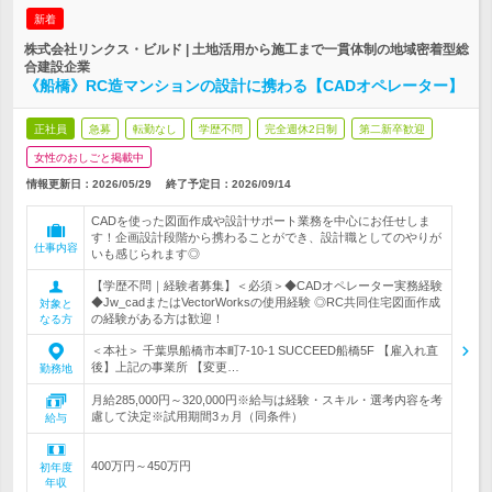
新着
株式会社リンクス・ビルド | 土地活用から施工まで一貫体制の地域密着型総
合建設企業
《船橋》RC造マンションの設計に携わる【CADオペレーター】
正社員
急募
転勤なし
学歴不問
完全週休2日制
第二新卒歓迎
女性のおしごと掲載中
情報更新日：2026/05/29
終了予定日：
2026/09/14
CADを使った図面作成や設計サポート業務を中心にお任せしま
す！企画設計段階から携わることができ、設計職としてのやりが
仕事内容
いも感じられます◎
【学歴不問｜経験者募集】＜必須＞◆CADオペレーター実務経験
◆Jw_cadまたはVectorWorksの使用経験 ◎RC共同住宅図面作成
対象と
の経験がある方は歓迎！
なる方
＜本社＞ 千葉県船橋市本町7-10-1 SUCCEED船橋5F 【雇入れ直
後】上記の事業所 【変更…
勤務地
月給285,000円～320,000円※給与は経験・スキル・選考内容を考
慮して決定※試用期間3ヵ月（同条件）
給与
400万円～450万円
初年度
年収