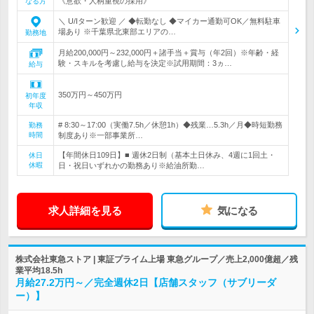
《意欲・人柄重視の採用》
なる方
＼ U/Iターン歓迎 ／ ◆転勤なし ◆マイカー通勤可OK／無料駐車
場あり ※千葉県北東部エリアの…
勤務地
月給200,000円～232,000円＋諸手当＋賞与（年2回）※年齢・経
験・スキルを考慮し給与を決定※試用期間：3ヵ…
給与
350万円～450万円
初年度
年収
# 8:30～17:00（実働7.5h／休憩1h）◆残業…5.3h／月◆時短勤務
勤務
時間
制度あり※一部事業所…
【年間休日109日】■ 週休2日制（基本土日休み、4週に1回土・
休日
休暇
日・祝日いずれかの勤務あり※給油所勤…
求人詳細を見る
気になる
株式会社東急ストア | 東証プライム上場 東急グループ／売上2,000億超／残
業平均18.5h
月給27.2万円～／完全週休2日【店舗スタッフ（サブリーダ
ー）】