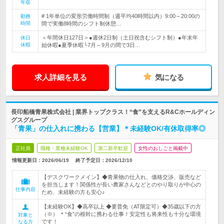
年収
# 1年単位の変形労働時間制（週平均40時間以内）9:00～20:00の
勤務
時間
間で実働8時間のシフト制休憩…
＜年間休日127日＞●週休2日制（土日祝含むシフト制）●年末年
休日
休暇
始休暇●夏季休暇└7月～9月の間で3日…
求人詳細を見る
気になる
長印船橋青果株式会社 | 業界トップクラス！“食”を支えるR&Cホールディン
グスグループ
「青果」の仕入れに携わる【営業】＊未経験OK/有休取得率◎
正社員
職種・業種未経験OK
第二新卒歓迎
女性のおしごと掲載中
情報更新日：2026/06/19
終了予定日：
2026/12/10
【デスクワークメイン】◆青果物の仕入れ、価格交渉、販売など
を担当します！関係性が長い農家さんなどとのやり取りが中心の
仕事内容
ため、未経験の方も安心♪
【未経験OK】◆高卒以上 ◆要普免（AT限定可）◆35歳以下の方
（※） ＊“食”の根幹に携わる仕事！安定性も将来性も十分な環境
対象と
です！
なる方