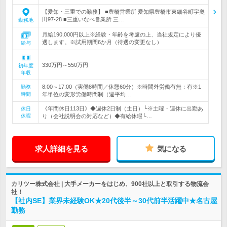
【愛知・三重での勤務】 ■豊橋営業所 愛知県豊橋市東細谷町字奥
田97-28 ■三重いなべ営業所 三…
勤務地
月給190,000円以上※経験・年齢を考慮の上、当社規定により優
遇します。※試用期間6か月（待遇の変更なし）
給与
330万円～550万円
初年度
年収
8:00～17:00（実働8時間／休憩60分）※時間外労働有無：有※1
勤務
時間
年単位の変形労働時間制（週平均…
《年間休日113日》◆週休2日制（土日）└※土曜・連休に出勤あ
休日
休暇
り（会社説明会の対応など）◆有給休暇└…
求人詳細を見る
気になる
カリツー株式会社 | 大手メーカーをはじめ、900社以上と取引する物流会
社！
【社内SE】業界未経験OK★20代後半～30代前半活躍中★名古屋
勤務