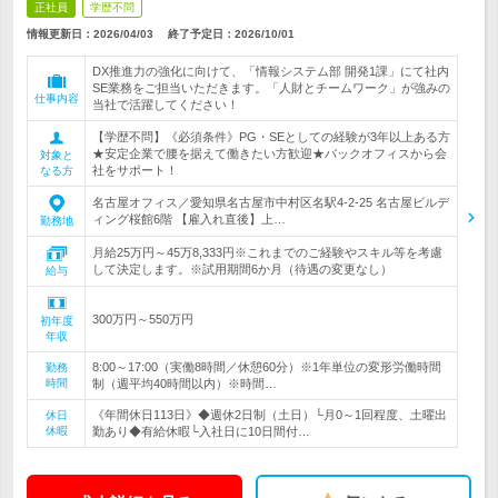
正社員
学歴不問
情報更新日：2026/04/03
終了予定日：
2026/10/01
DX推進力の強化に向けて、「情報システム部 開発1課」にて社内
SE業務をご担当いただきます。「人財とチームワーク」が強みの
仕事内容
当社で活躍してください！
【学歴不問】《必須条件》PG・SEとしての経験が3年以上ある方
★安定企業で腰を据えて働きたい方歓迎★バックオフィスから会
対象と
社をサポート！
なる方
名古屋オフィス／愛知県名古屋市中村区名駅4-2-25 名古屋ビルデ
ィング桜館6階 【雇入れ直後】上…
勤務地
月給25万円～45万8,333円※これまでのご経験やスキル等を考慮
して決定します。※試用期間6か月（待遇の変更なし）
給与
300万円～550万円
初年度
年収
8:00～17:00（実働8時間／休憩60分）※1年単位の変形労働時間
勤務
時間
制（週平均40時間以内）※時間…
《年間休日113日》◆週休2日制（土日）└月0～1回程度、土曜出
休日
休暇
勤あり◆有給休暇└入社日に10日間付…