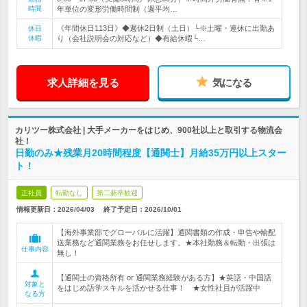
時間
年単位の変形労働時間制（週平均…
《年間休日113日》◆週休2日制（土日）└※土曜・連休に出勤あ
休日
休暇
り（会社説明会の対応など）◆有給休暇└…
求人詳細を見る
気になる
カリツー株式会社 | 大手メーカーをはじめ、900社以上と取引する物流会
社！
日勤のみ★残業月20時間程度【通関士】月給35万円以上スター
ト！
正社員
転勤なし
第二新卒歓迎
情報更新日：2026/04/03
終了予定日：
2026/10/01
【海外事業部でグローバルに活躍】通関書類の作成・申告や輸配
送業務など通関業務をお任せします。★本社勤務＆転勤・出張は
仕事内容
無し！
【通関士の資格所有 or 通関業務経験がある方】★英語・中国語
対象と
をはじめ語学スキルを活かせる仕事！ ★女性社員が活躍中
なる方