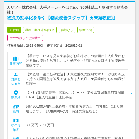
カリツー株式会社 | 大手メーカーをはじめ、900社以上と取引する物流会
社！
物流の効率化を牽引【物流改善スタッフ】★未経験歓迎
正社員
職種・業種未経験OK
転勤なし
学歴不問
女性のおしごと掲載中
情報更新日：2026/04/03
終了予定日：
2026/10/01
【常にサービスを見直す姿勢がお客様からの信頼に】入出荷にお
ける物の流れを見直し、より効率化・品質向上を目指す物流改善
仕事内容
業務です。
【未経験・第二新卒歓迎】★意欲重視の採用です！ ◎視野を広
く持って問題点を追及できる方は大歓迎！★異業種からの転職が
対象と
活躍中
なる方
【本社(安城市)勤務｜転勤なし】 ■本社 愛知県安城市三河安城町
1-4-4 【雇入れ直後】上記事業…
勤務地
月給200,000円以上※経験・年齢を考慮の上、当社規定により優
遇します。※試用期間6か月（待遇の変更なし）
給与
350万円～550万円
初年度
年収
8:00～17:00（実働8時間／休憩60分）※時間外労働有無：有※1
勤務