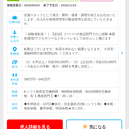
情報更新日：2026/05/29
終了予定日：
2026/11/19
店舗スタッフとして発注・陳列・接客・調理や加工をお任せいた
します。仕入れや相場管理等の数値管理も担当していただきま
仕事内容
す。
《 経験者歓迎！ 》【必須】スーパーの食品部門でのご経験 ★髪
対象と
色/髪型/アクセサリーなどオシャレをして自分らしく働けます
なる方
転勤はございますが、転居を伴わない範囲となります。 ※目安：
通勤時間片道1時間以内 《 三河エリア…
勤務地
《1》大卒以上／月給250,000円～《2》上記以外／月給220,000円
～※あなたの年齢・能力・経験を考慮し決定し…
給与
390万円～540万円
初年度
年収
# シフト制所定労働時間：8時間休憩時間：90分時間外労働有
勤務
時間
無：有【 農産部門 】◆7：00～16：…
◆年間休日：107日◆休日：完全週休2日制（シフト制）◆休暇：
休日
休暇
有給休暇、慶弔休暇、特別休暇★月に3日…
求人詳細を見る
気になる