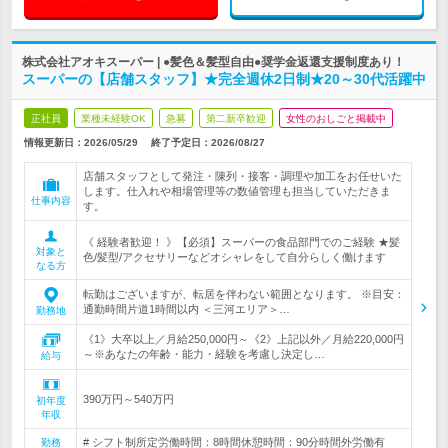
株式会社アオキスーパー | ●髪色＆髪型自由●奨学金返還支援制度あり！
スーパーの【店舗スタッフ】★完全週休2日制★20～30代活躍中
正社員
業種未経験OK
急募
第二新卒歓迎
女性のおしごと掲載中
情報更新日：2026/05/29
終了予定日：
2026/08/27
店舗スタッフとして発注・陳列・接客・調理や加工をお任せいた
します。仕入れや相場管理等の数値管理も担当していただきま
仕事内容
す。
《 経験者歓迎！ 》【必須】スーパーの食品部門でのご経験 ★髪
対象と
色/髪型/アクセサリーなどオシャレをして自分らしく働けます
なる方
転勤はございますが、転居を伴わない範囲となります。 ※目安：
通勤時間片道1時間以内 ＜三河エリア＞…
勤務地
《1》大卒以上／月給250,000円～《2》上記以外／月給220,000円
～※あなたの年齢・能力・経験を考慮し決定し…
給与
390万円～540万円
初年度
年収
# シフト制所定労働時間：8時間休憩時間：90分時間外労働有
勤務