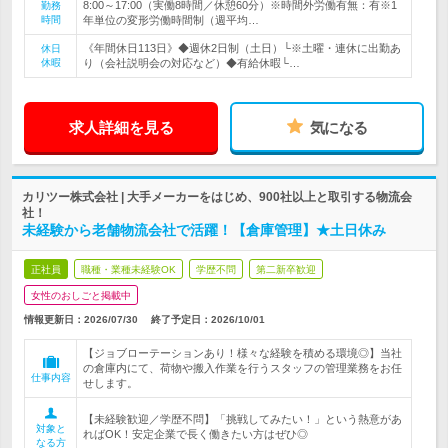
8:00～17:00（実働8時間／休憩60分）※時間外労働有無：有※1
勤務
時間
年単位の変形労働時間制（週平均…
《年間休日113日》◆週休2日制（土日）└※土曜・連休に出勤あ
休日
休暇
り（会社説明会の対応など）◆有給休暇└…
求人詳細を見る
気になる
カリツー株式会社 | 大手メーカーをはじめ、900社以上と取引する物流会
社！
未経験から老舗物流会社で活躍！【倉庫管理】★土日休み
正社員
職種・業種未経験OK
学歴不問
第二新卒歓迎
女性のおしごと掲載中
情報更新日：2026/07/30
終了予定日：
2026/10/01
【ジョブローテーションあり！様々な経験を積める環境◎】当社
の倉庫内にて、荷物や搬入作業を行うスタッフの管理業務をお任
仕事内容
せします。
【未経験歓迎／学歴不問】「挑戦してみたい！」という熱意があ
対象と
ればOK！安定企業で長く働きたい方はぜひ◎
なる方