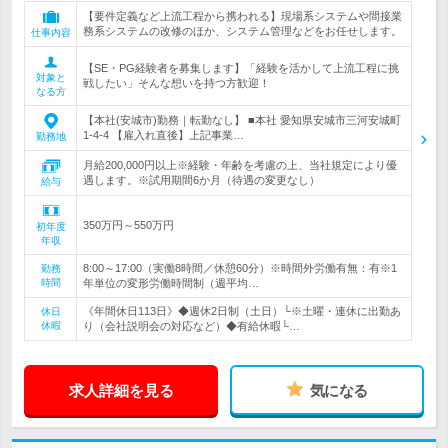
【要件定義など上流工程から携われる】現場系システムや間接業
務系システムの改修のほか、システム管理などをお任せします。
仕事内容
【SE・PG経験者を募集します】「経験を活かして上流工程に挑
対象と
戦したい」そんな想いを持つ方歓迎！
なる方
【本社(安城市)勤務｜転勤なし】 ■本社 愛知県安城市三河安城町
1-4-4 【雇入れ直後】上記事業…
勤務地
月給200,000円以上※経験・年齢を考慮の上、当社規定により優
遇します。※試用期間6か月（待遇の変更なし）
給与
350万円～550万円
初年度
年収
8:00～17:00（実働8時間／休憩60分）※時間外労働有無：有※1
勤務
時間
年単位の変形労働時間制（週平均…
《年間休日113日》◆週休2日制（土日）└※土曜・連休に出勤あ
休日
休暇
り（会社説明会の対応など）◆有給休暇└…
求人詳細を見る
気になる