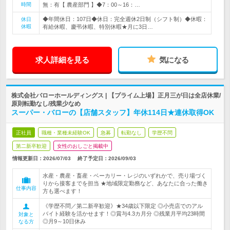
時間
無：有【 農産部門 】◆7：00～16：…
◆年間休日：107日◆休日：完全週休2日制（シフト制）◆休暇：
休日
休暇
有給休暇、慶弔休暇、特別休暇★月に3日…
求人詳細を見る
気になる
株式会社バローホールディングス | 【プライム上場】正月三が日は全店休業/
原則転勤なし/残業少なめ
スーパー・バローの【店舗スタッフ】年休114日★連休取得OK
正社員
職種・業種未経験OK
急募
転勤なし
学歴不問
第二新卒歓迎
女性のおしごと掲載中
情報更新日：2026/07/03
終了予定日：
2026/09/03
水産・農産・畜産・ベーカリー・レジのいずれかで、売り場づく
りから接客までを担当 ★地域限定勤務など、あなたに合った働き
仕事内容
方も選べます！
《学歴不問／第二新卒歓迎》★34歳以下限定 ◎小売店でのアル
バイト経験を活かせます！◎賞与4.3カ月分 ◎残業月平均23時間
対象と
◎月9～10日休み
なる方