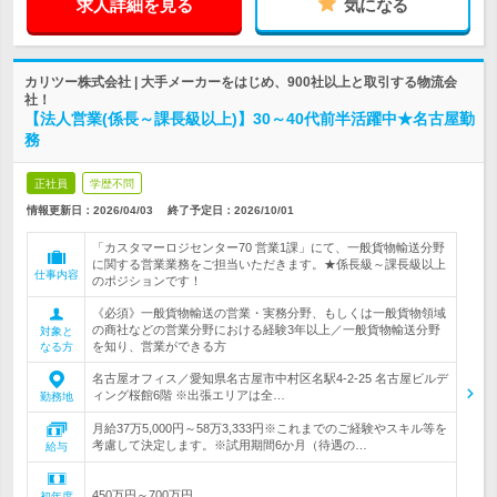
求人詳細を見る
気になる
カリツー株式会社 | 大手メーカーをはじめ、900社以上と取引する物流会
社！
【法人営業(係長～課長級以上)】30～40代前半活躍中★名古屋勤
務
正社員
学歴不問
情報更新日：2026/04/03
終了予定日：
2026/10/01
「カスタマーロジセンター70 営業1課」にて、一般貨物輸送分野
に関する営業業務をご担当いただきます。★係長級～課長級以上
仕事内容
のポジションです！
《必須》一般貨物輸送の営業・実務分野、もしくは一般貨物領域
の商社などの営業分野における経験3年以上／一般貨物輸送分野
対象と
を知り、営業ができる方
なる方
名古屋オフィス／愛知県名古屋市中村区名駅4-2-25 名古屋ビルデ
ィング桜館6階 ※出張エリアは全…
勤務地
月給37万5,000円～58万3,333円※これまでのご経験やスキル等を
考慮して決定します。※試用期間6か月（待遇の…
給与
450万円～700万円
初年度