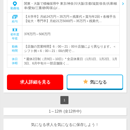
関東・大阪で積極採用中 東京/神奈川/大阪/京都/滋賀/奈良/兵庫/岐
阜/愛知/三重/静岡/富山/…
勤務地
【大学卒】月給24万円～35万円＋残業代＋賞与年2回＋各種手当
【短大・専門卒】月給21万5000円～35万円＋残業代…
給与
378万円～500万円
初年度
年収
【店舗の営業時間】6：00～21：00※店舗により異なります。＜
勤務
時間
シフト例＞6：00～21：00の間で…
* 週休2日制（月9日～10日）* 全店休業日（1月1日、1月2日、1月
休日
休暇
3日、6月中旬※一部店舗除く…
求人詳細を見る
気になる
1
1～12件 (全12件中)
気になる求人を気になるに保存しよう！