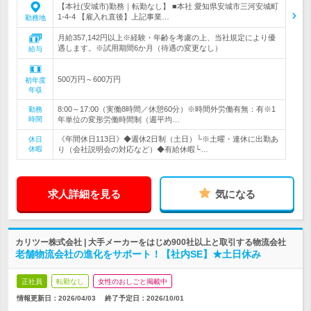
【本社(安城市)勤務｜転勤なし】 ■本社 愛知県安城市三河安城町
1-4-4 【雇入れ直後】上記事業…
勤務地
月給357,142円以上※経験・年齢を考慮の上、当社規定により優
遇します。※試用期間6か月（待遇の変更なし）
給与
500万円～600万円
初年度
年収
8:00～17:00（実働8時間／休憩60分）※時間外労働有無：有※1
勤務
時間
年単位の変形労働時間制（週平均…
《年間休日113日》◆週休2日制（土日）└※土曜・連休に出勤あ
休日
休暇
り（会社説明会の対応など）◆有給休暇└…
求人詳細を見る
気になる
カリツー株式会社 | 大手メーカーをはじめ900社以上と取引する物流会社
老舗物流会社の進化をサポート！【社内SE】★土日休み
正社員
転勤なし
女性のおしごと掲載中
情報更新日：2026/04/03
終了予定日：
2026/10/01