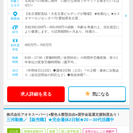
る知見への発揮に期待 ◎新たな環境でキャリアを磨きたい方は
対象と
ぜひ♪
なる方
【名古屋駅直結！大名古屋ビルヂングが職場】 ★転勤なし ■カス
タマーロジセンター70 愛知県名古屋…
勤務地
月給300,000円～400,000円※経験・年齢を考慮の上、当社規定に
より優遇します。※試用期間6ヶ月あり。待遇の…
給与
450万円～700万円
初年度
年収
8:00～17:00（実働8時間／休憩60分）※時間外労働有無：有※1
勤務
時間
年単位の変形労働時間制（週平均…
《年間休日113日》◆週休2日制（土日）└※土曜・連休に出勤あ
休日
休暇
り（会社説明会の対応など）◆有給休暇└…
求人詳細を見る
気になる
株式会社アオキスーパー | ●髪色＆髪型自由●奨学金返還支援制度あり！
三河勤務／【販売職】★完全週休2日制★20～30代活躍中
正社員
業種未経験OK
急募
第二新卒歓迎
女性のおしごと掲載中