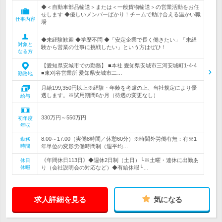
◆＜自動車部品輸送＞または＜一般貨物輸送＞の営業活動をお任
せします ◆優しいメンバーばかり！チームで助け合える温かい職
仕事内容
場
◆未経験歓迎 ◆学歴不問 ◆「安定企業で長く働きたい」「未経
対象と
験から営業の仕事に挑戦したい」という方はぜひ！
なる方
【愛知県安城市での勤務】 ■本社 愛知県安城市三河安城町1-4-4
■東刈谷営業所 愛知県安城市二…
勤務地
月給199,350円以上※経験・年齢を考慮の上、当社規定により優
遇します。※試用期間6か月（待遇の変更なし）
給与
330万円～550万円
初年度
年収
8:00～17:00（実働8時間／休憩60分）※時間外労働有無：有※1
勤務
時間
年単位の変形労働時間制（週平均…
《年間休日113日》◆週休2日制（土日）└※土曜・連休に出勤あ
休日
休暇
り（会社説明会の対応など）◆有給休暇└…
求人詳細を見る
気になる