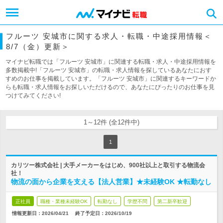
フルーツ 安城市に関する求人・転職・中途採用情報＜
8/7（金）更新＞
マイナビ転職では「フルーツ 安城市」に関連する転職・求人・中途採用情報を
多数掲載中!「フルーツ 安城市」の転職・求人情報を探しているあなたにおす
すめのお仕事を掲載しています。「フルーツ 安城市」に関連するキーワードか
らも転職・求人情報をお探しいただけるので、あなたにぴったりのお仕事を見
つけてみてください!
1～12件 (全12件中)
1
カリツー株式会社 | 大手メーカーをはじめ、900社以上と取引する物流会
社！
物流の面から企業を支える【法人営業】★未経験OK ★転勤なし
正社員
職種・業種未経験OK
転勤なし
学歴不問
第二新卒歓迎
情報更新日：2026/04/21
終了予定日：
2026/10/19