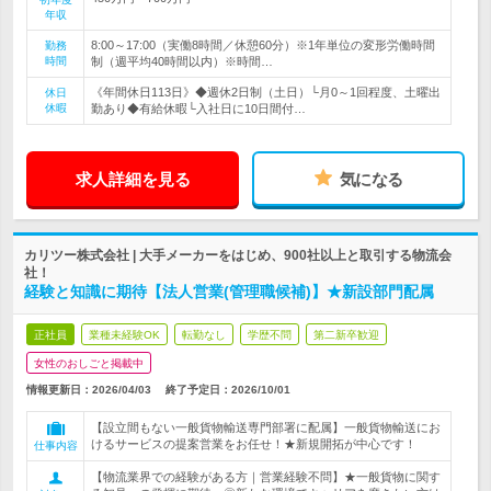
年収
8:00～17:00（実働8時間／休憩60分）※1年単位の変形労働時間
勤務
時間
制（週平均40時間以内）※時間…
《年間休日113日》◆週休2日制（土日）└月0～1回程度、土曜出
休日
休暇
勤あり◆有給休暇└入社日に10日間付…
求人詳細を見る
気になる
カリツー株式会社 | 大手メーカーをはじめ、900社以上と取引する物流会
社！
経験と知識に期待【法人営業(管理職候補)】★新設部門配属
正社員
業種未経験OK
転勤なし
学歴不問
第二新卒歓迎
女性のおしごと掲載中
情報更新日：2026/04/03
終了予定日：
2026/10/01
【設立間もない一般貨物輸送専門部署に配属】一般貨物輸送にお
けるサービスの提案営業をお任せ！★新規開拓が中心です！
仕事内容
【物流業界での経験がある方｜営業経験不問】★一般貨物に関す