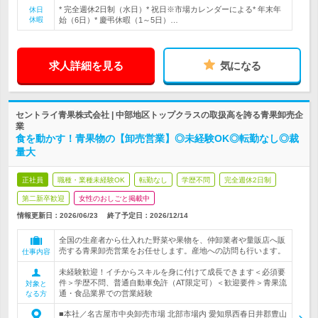
* 完全週休2日制（水日）* 祝日※市場カレンダーによる* 年末年
休日
休暇
始（6日）* 慶弔休暇（1～5日）…
求人詳細を見る
気になる
セントライ青果株式会社 | 中部地区トップクラスの取扱高を誇る青果卸売企
業
食を動かす！青果物の【卸売営業】◎未経験OK◎転勤なし◎裁
量大
正社員
職種・業種未経験OK
転勤なし
学歴不問
完全週休2日制
第二新卒歓迎
女性のおしごと掲載中
情報更新日：2026/06/23
終了予定日：
2026/12/14
全国の生産者から仕入れた野菜や果物を、仲卸業者や量販店へ販
売する青果卸売営業をお任せします。産地への訪問も行います。
仕事内容
未経験歓迎！イチからスキルを身に付けて成長できます＜必須要
件＞学歴不問、普通自動車免許（AT限定可）＜歓迎要件＞青果流
対象と
通・食品業界での営業経験
なる方
■本社／名古屋市中央卸売市場 北部市場内 愛知県西春日井郡豊山