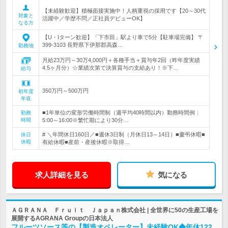
【未経験歓迎】積極面接実施中！人柄重視の採用です【20～30代
対象と
活躍中／学歴不問／正社員デビューOK】
なる方
【U・Iターン歓迎】「下市田」駅より車で5分【駐車場完備】 〒
399-3103 長野県下伊那郡高森…
勤務地
月給23万円～30万4,000円＋各種手当＋賞与年2回（昨年度実績
4.5ヶ月分）☆業績次第で決算賞与の支給あり！※下…
給与
350万円～500万円
初年度
年収
■1年単位の変形労働時間制（週平均40時間以内）勤務時間例：
勤務
時間
5:00～16:00※繁忙期により30分…
# ＼年間休日160日／■週休3日制（月休日13～14日）■慶弔休暇■
休日
休暇
有給休暇■産前・産後休暇※取得…
求人詳細を見る
気になる
ＡＧＲＡＮＡ Ｆｒｕｉｔ Ｊａｐａｎ株式会社 | 全世界に50の生産工場を
展開するAGRANA Groupの日本法人
フルーツソース等の【製造オペレーター】未経験OK◆年休122