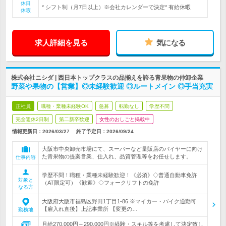
休日
* シフト制（月7日以上）※会社カレンダーで決定* 有給休暇
休暇
求人詳細を見る
気になる
株式会社ニシダ | 西日本トップクラスの品揃えを誇る青果物の仲卸企業
野菜や果物の【営業】◎未経験歓迎 ◎ルートメイン ◎手当充実
正社員
職種・業種未経験OK
急募
転勤なし
学歴不問
完全週休2日制
第二新卒歓迎
女性のおしごと掲載中
情報更新日：2026/03/27
終了予定日：
2026/09/24
大阪市中央卸売市場にて、スーパーなど量販店のバイヤーに向け
た青果物の提案営業、仕入れ、品質管理等をお任せします。
仕事内容
学歴不問！職種・業種未経験歓迎！《必須》◇普通自動車免許
対象と
（AT限定可）《歓迎》◇フォークリフトの免許
なる方
大阪府大阪市福島区野田1丁目1-86 ※マイカー・バイク通勤可
【雇入れ直後】上記事業所 【変更の…
勤務地
月給270,000円～290,000円※経験・スキル等を考慮して決定致し