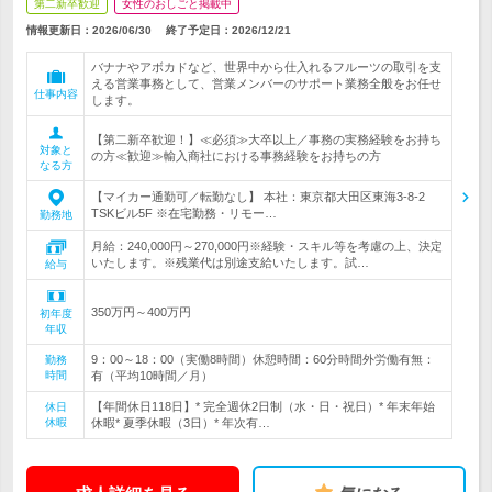
第二新卒歓迎
女性のおしごと掲載中
情報更新日：2026/06/30
終了予定日：
2026/12/21
バナナやアボカドなど、世界中から仕入れるフルーツの取引を支
える営業事務として、営業メンバーのサポート業務全般をお任せ
仕事内容
します。
【第二新卒歓迎！】≪必須≫大卒以上／事務の実務経験をお持ち
対象と
の方≪歓迎≫輸入商社における事務経験をお持ちの方
なる方
【マイカー通勤可／転勤なし】 本社：東京都大田区東海3-8-2
TSKビル5F ※在宅勤務・リモー…
勤務地
月給：240,000円～270,000円※経験・スキル等を考慮の上、決定
いたします。※残業代は別途支給いたします。試…
給与
350万円～400万円
初年度
年収
9：00～18：00（実働8時間）休憩時間：60分時間外労働有無：
勤務
時間
有（平均10時間／月）
【年間休日118日】* 完全週休2日制（水・日・祝日）* 年末年始
休日
休暇
休暇* 夏季休暇（3日）* 年次有…