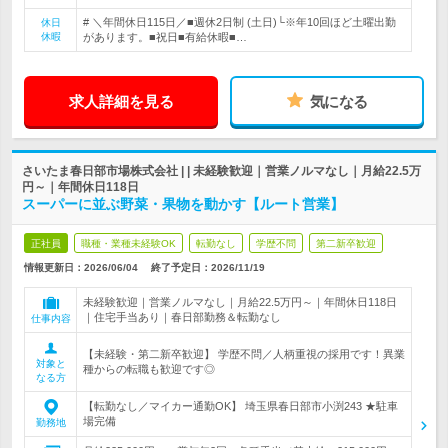
# ＼年間休日115日／■週休2日制 (土日)└※年10回ほど土曜出勤
休日
休暇
があります。■祝日■有給休暇■…
求人詳細を見る
気になる
さいたま春日部市場株式会社 | | 未経験歓迎｜営業ノルマなし｜月給22.5万
円～｜年間休日118日
スーパーに並ぶ野菜・果物を動かす【ルート営業】
正社員
職種・業種未経験OK
転勤なし
学歴不問
第二新卒歓迎
情報更新日：2026/06/04
終了予定日：
2026/11/19
未経験歓迎｜営業ノルマなし｜月給22.5万円～｜年間休日118日
｜住宅手当あり｜春日部勤務＆転勤なし
仕事内容
【未経験・第二新卒歓迎】 学歴不問／人柄重視の採用です！異業
対象と
種からの転職も歓迎です◎
なる方
【転勤なし／マイカー通勤OK】 埼玉県春日部市小渕243 ★駐車
場完備
勤務地