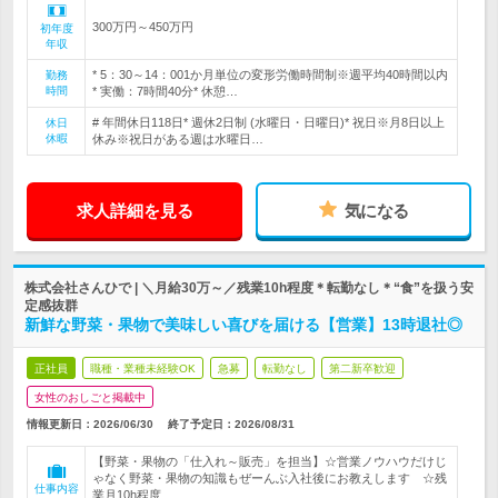
300万円～450万円
初年度
年収
* 5：30～14：001か月単位の変形労働時間制※週平均40時間以内
勤務
時間
* 実働：7時間40分* 休憩…
# 年間休日118日* 週休2日制 (水曜日・日曜日)* 祝日※月8日以上
休日
休暇
休み※祝日がある週は水曜日…
求人詳細を見る
気になる
株式会社さんひで | ＼月給30万～／残業10h程度＊転勤なし＊“食”を扱う安
定感抜群
新鮮な野菜・果物で美味しい喜びを届ける【営業】13時退社◎
正社員
職種・業種未経験OK
急募
転勤なし
第二新卒歓迎
女性のおしごと掲載中
情報更新日：2026/06/30
終了予定日：
2026/08/31
【野菜・果物の「仕入れ～販売」を担当】☆営業ノウハウだけじ
ゃなく野菜・果物の知識もぜーんぶ入社後にお教えします ☆残
仕事内容
業月10h程度