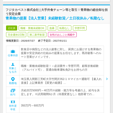
フジタカベスト株式会社 | 大手外食チェーン等と取引！青果物の総合卸を担
う安定企業
青果物の提案【法人営業】未経験歓迎／土日祝休み／転勤なし
正社員
職種・業種未経験OK
急募
転勤なし
学歴不問
完全週休2日制
第二新卒歓迎
女性のおしごと掲載中
情報更新日：2026/07/27
終了予定日：
2027/01/11
飲食店や病院などの法人顧客に対し、厨房にお届けする青果物の
提案や安定供給の仕組みの提案をお任せします。既存顧客へのル
仕事内容
ート営業がメインです。
職種・業種未経験歓迎！＜必須要件＞学歴不問、顧客折衝経験
対象と
（アルバイト可）、普通自動車運転免許をお持ちの方
なる方
埼玉県入間郡三芳町大字竹間沢352-1 ※マイカー通勤可 【雇入れ
直後】上記事業所 【変更の範囲】…
勤務地
月給20万5000円～40万円※経験・能力等を考慮の上、給与を決
定します。※試用期間6か月（待遇変更なし）他部署での…
給与
350万円～600万円
初年度
年収