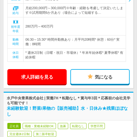
月給200,000円～300,000円※年齢・経験を考慮して決定いたしま
す※試用期間6か月あり（場合によって短縮する…
給与
280万円～400万円
初年度
年収
06:30～15:30* 時間外勤務あり：月平均20時間* 休憩：60分* 実
勤務
時間
働：8時間
* 週休2日制（日曜・祝日・市場休）* 年末年始休暇* 夏季休暇* 有
休日
休暇
給休暇
求人詳細を見る
気になる
水戸中央青果株式会社 | 実働7H＊転勤なし＊賞与年3回＊応募前の会社見学
も可能です！
未経験歓迎！野菜/果物の【販売補助】水・日休み★残業ほぼな
し
正社員
職種・業種未経験OK
急募
転勤なし
学歴不問
完全週休2日制
第二新卒歓迎