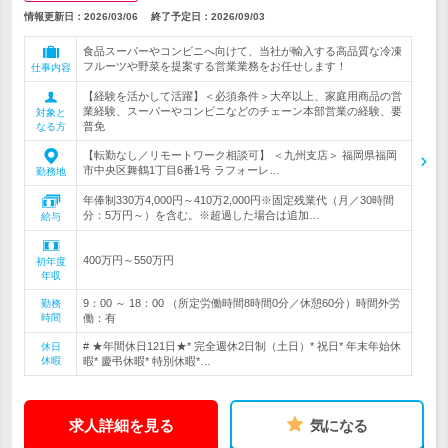
情報更新日：2026/03/06
終了予定日：
2026/09/03
食品スーパーやコンビニへ向けて、当社が輸入する高品質な冷凍
フルーツや野菜を提案する営業業務をお任せします！
仕事内容
【経験を活かして活躍】＜必須条件＞大卒以上、家庭用商品の営
業経験、スーパーやコンビニなどのチェーン本部営業の経験、要
対象と
普免
なる方
【転勤なし／リモートワーク相談可】 ＜九州支店＞ 福岡県福岡
市中央区舞鶴1丁目6番1号 ラフォーレ…
勤務地
年俸制330万4,000円～410万2,000円※固定残業代（月／30時間
分：5万円～）を含む。※超過した場合は追加…
給与
400万円～550万円
初年度
年収
9：00 ～ 18：00 （所定労働時間8時間0分／休憩60分）時間外労
勤務
時間
働：有
# ★年間休日121日★* 完全週休2日制（土日）* 祝日* 年末年始休
休日
休暇
暇* 慶弔休暇* 特別休暇*…
求人詳細を見る
気になる