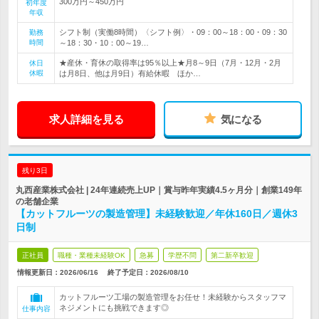
300万円～450万円
初年度
年収
シフト制（実働8時間）〈シフト例〉・09：00～18：00・09：30
勤務
時間
～18：30・10：00～19…
★産休・育休の取得率は95％以上★月8～9日（7月・12月・2月
休日
休暇
は月8日、他は月9日）有給休暇 ほか…
求人詳細を見る
気になる
残り3日
丸西産業株式会社 | 24年連続売上UP｜賞与昨年実績4.5ヶ月分｜創業149年
の老舗企業
【カットフルーツの製造管理】未経験歓迎／年休160日／週休3
日制
正社員
職種・業種未経験OK
急募
学歴不問
第二新卒歓迎
情報更新日：2026/06/16
終了予定日：
2026/08/10
カットフルーツ工場の製造管理をお任せ！未経験からスタッフマ
ネジメントにも挑戦できます◎
仕事内容