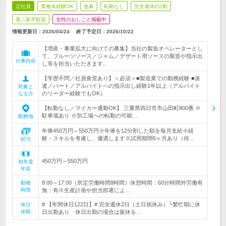
正社員
業種未経験OK
急募
転勤なし
完全週休2日制
第二新卒歓迎
女性のおしごと掲載中
情報更新日：2026/04/24
終了予定日：
2026/10/22
【増産・事業拡大に向けての募集】当社の製造オペレーターとし
て、フルーツソース／ジャム／デザート用ソースの製造や指示出
仕事内容
し等を担当いただきます。
【学歴不問／社員食堂あり】＜必須＞■製造業での勤務経験 ■派
遣／パート／アルバイトへの指示出し経験1年以上（アルバイト
対象と
のリーダー経験でもOK）
なる方
【転勤なし／マイカー通勤OK】 三重県四日市市山田町800番 ※
駐車場あり ※別工場への転勤の可能…
勤務地
年俸450万円～550万円※年俸を12分割した額を毎月支給※経
験・スキルを考慮し、優遇します※試用期間6ヶ月あり（待…
給与
450万円～550万円
初年度
年収
8:00～17:00（所定労働時間8時間）休憩時間：60分時間外労働有
勤務
時間
無：有※生産計画や担当部署によ…
# 【年間休日122日】# 完全週休2日（土日祝休み）└繁忙期に休
休日
休暇
日出勤あり 休日出勤の場合は振休を…