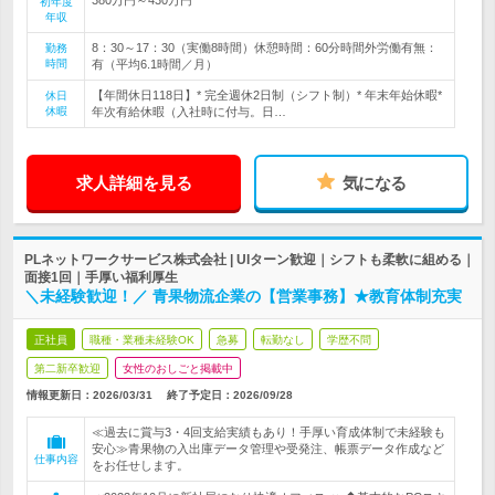
初年度
年収
8：30～17：30（実働8時間）休憩時間：60分時間外労働有無：
勤務
時間
有（平均6.1時間／月）
【年間休日118日】* 完全週休2日制（シフト制）* 年末年始休暇*
休日
休暇
年次有給休暇（入社時に付与。日…
求人詳細を見る
気になる
PLネットワークサービス株式会社 | UIターン歓迎｜シフトも柔軟に組める｜
面接1回｜手厚い福利厚生
＼未経験歓迎！／ 青果物流企業の【営業事務】★教育体制充実
正社員
職種・業種未経験OK
急募
転勤なし
学歴不問
第二新卒歓迎
女性のおしごと掲載中
情報更新日：2026/03/31
終了予定日：
2026/09/28
≪過去に賞与3・4回支給実績もあり！手厚い育成体制で未経験も
安心≫青果物の入出庫データ管理や受発注、帳票データ作成など
仕事内容
をお任せします。