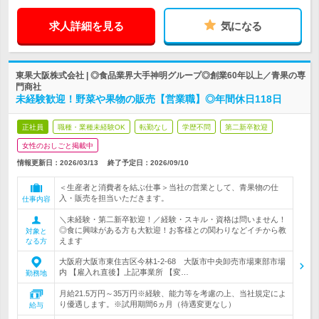
求人詳細を見る
気になる
東果大阪株式会社 | ◎食品業界大手神明グループ◎創業60年以上／青果の専
門商社
未経験歓迎！野菜や果物の販売【営業職】◎年間休日118日
正社員
職種・業種未経験OK
転勤なし
学歴不問
第二新卒歓迎
女性のおしごと掲載中
情報更新日：2026/03/13
終了予定日：
2026/09/10
＜生産者と消費者を結ぶ仕事＞当社の営業として、青果物の仕
入・販売を担当いただきます。
仕事内容
＼未経験・第二新卒歓迎！／経験・スキル・資格は問いません！
◎食に興味がある方も大歓迎！お客様との関わりなどイチから教
対象と
えます
なる方
大阪府大阪市東住吉区今林1-2-68 大阪市中央卸売市場東部市場
内 【雇入れ直後】上記事業所 【変…
勤務地
月給21.5万円～35万円※経験、能力等を考慮の上、当社規定によ
り優遇します。※試用期間6ヵ月（待遇変更なし）
給与