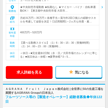
なる方
★中央卸売市場勤務 ★転勤なし ★マイカー・バイク・自転車通
勤OK！ 【東京都中央卸売市場 大田市…
勤務地
月給31万円～35万円＋各種手当＋賞与年2回◎個人の経験やスキ
ルを考慮して金額を決定！◎試用期間1～2ヵ月も待遇・雇…
給与
400万円～520万円
初年度
年収
【選べる勤務スタイル】（1）6：30～15：30（実働8時間）
勤務
時間
（2）14：00～23：00（実働8時…
＜休日＞■完全週休2日制（水・日／大田市場のカレンダーに準じ
休日
休暇
る）■祝日休み＜休暇＞■夏季休暇└3～5…
求人詳細を見る
気になる
ＡＧＲＡＮＡ Ｆｒｕｉｔ Ｊａｐａｎ株式会社 | 全世界に50の生産工場を
展開するAGRANA Groupの日本法人
フルーツソース等の【製造オペレーター】経験者募集◆年休122
日