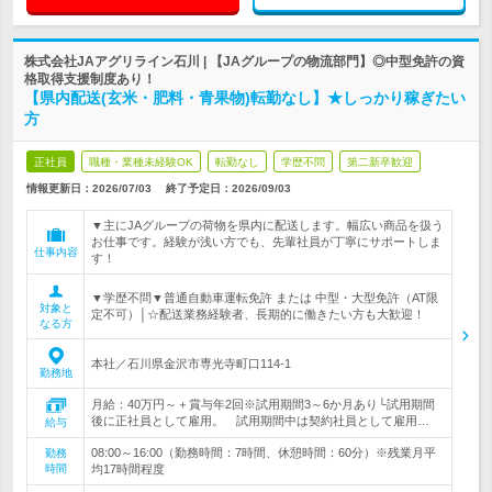
株式会社JAアグリライン石川 | 【JAグループの物流部門】◎中型免許の資
格取得支援制度あり！
【県内配送(玄米・肥料・青果物)転勤なし】★しっかり稼ぎたい
方
正社員
職種・業種未経験OK
転勤なし
学歴不問
第二新卒歓迎
情報更新日：2026/07/03
終了予定日：
2026/09/03
▼主にJAグループの荷物を県内に配送します。幅広い商品を扱う
お仕事です。経験が浅い方でも、先輩社員が丁寧にサポートしま
仕事内容
す！
▼学歴不問▼普通自動車運転免許 または 中型・大型免許（AT限
対象と
定不可）│☆配送業務経験者、長期的に働きたい方も大歓迎！
なる方
本社／石川県金沢市専光寺町口114-1
勤務地
月給：40万円～＋賞与年2回※試用期間3～6か月あり└試用期間
後に正社員として雇用。 試用期間中は契約社員として雇用…
給与
08:00～16:00（勤務時間：7時間、休憩時間：60分）※残業月平
勤務
時間
均17時間程度