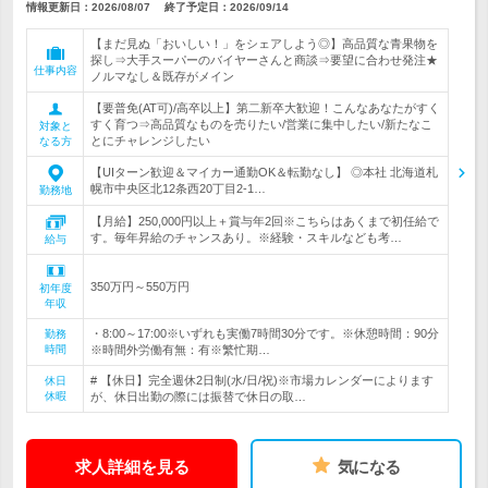
情報更新日：2026/08/07
終了予定日：
2026/09/14
【まだ見ぬ「おいしい！」をシェアしよう◎】高品質な青果物を
探し⇒大手スーパーのバイヤーさんと商談⇒要望に合わせ発注★
仕事内容
ノルマなし＆既存がメイン
【要普免(AT可)/高卒以上】第二新卒大歓迎！こんなあなたがすく
すく育つ⇒高品質なものを売りたい/営業に集中したい/新たなこ
対象と
とにチャレンジしたい
なる方
【UIターン歓迎＆マイカー通勤OK＆転勤なし】 ◎本社 北海道札
幌市中央区北12条西20丁目2-1…
勤務地
【月給】250,000円以上＋賞与年2回※こちらはあくまで初任給で
す。毎年昇給のチャンスあり。※経験・スキルなども考…
給与
350万円～550万円
初年度
年収
・8:00～17:00※いずれも実働7時間30分です。※休憩時間：90分
勤務
時間
※時間外労働有無：有※繁忙期…
# 【休日】完全週休2日制(水/日/祝)※市場カレンダーによります
休日
休暇
が、休日出勤の際には振替で休日の取…
求人詳細を見る
気になる