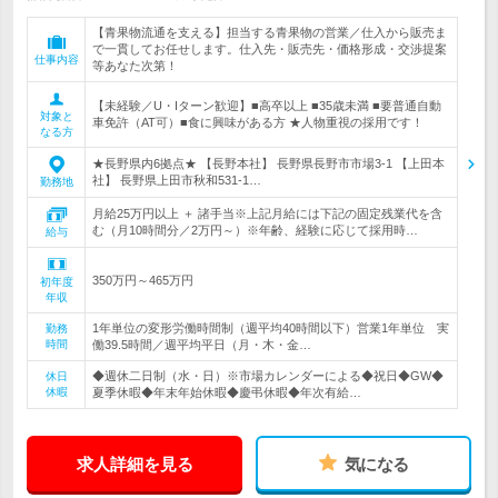
【青果物流通を支える】担当する青果物の営業／仕入から販売ま
で一貫してお任せします。仕入先・販売先・価格形成・交渉提案
仕事内容
等あなた次第！
【未経験／U・Iターン歓迎】■高卒以上 ■35歳未満 ■要普通自動
対象と
車免許（AT可）■食に興味がある方 ★人物重視の採用です！
なる方
★長野県内6拠点★ 【長野本社】 長野県長野市市場3-1 【上田本
社】 長野県上田市秋和531-1…
勤務地
月給25万円以上 ＋ 諸手当※上記月給には下記の固定残業代を含
む（月10時間分／2万円～）※年齢、経験に応じて採用時…
給与
350万円～465万円
初年度
年収
1年単位の変形労働時間制（週平均40時間以下）営業1年単位 実
勤務
時間
働39.5時間／週平均平日（月・木・金…
◆週休二日制（水・日）※市場カレンダーによる◆祝日◆GW◆
休日
休暇
夏季休暇◆年末年始休暇◆慶弔休暇◆年次有給…
求人詳細を見る
気になる