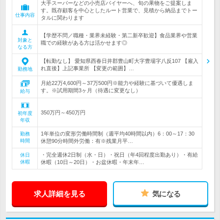
大手スーパーなどの小売店バイヤーへ、旬の果物をご提案しま
す。既存顧客を中心としたルート営業で、見積から納品までトー
仕事内容
タルに関わります
【学歴不問／職種・業界未経験・第二新卒歓迎】食品業界や営業
対象と
職での経験がある方は活かせます◎
なる方
【転勤なし】 愛知県西春日井郡豊山町大字豊場字八反107 【雇入
れ直後】上記事業所 【変更の範囲】…
勤務地
月給22万4,600円～37万500円※能力や経験に基づいて優遇しま
す。※試用期間3ヶ月（待遇に変更なし）
給与
350万円～450万円
初年度
年収
1年単位の変形労働時間制（週平均40時間以内）6：00～17：30
勤務
時間
休憩90分時間外労働：有※残業月平…
・完全週休2日制（水・日）・祝日（年4回程度出勤あり）・有給
休日
休暇
休暇（10日～20日）・お盆休暇・年末年…
求人詳細を見る
気になる