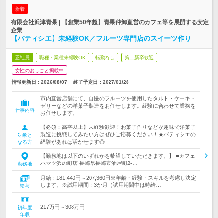
新着
有限会社浜津青果 | 【創業50年超】青果仲卸直営のカフェ等を展開する安定
企業
【パティシエ】未経験OK／フルーツ専門店のスイーツ作り
正社員
職種・業種未経験OK
転勤なし
第二新卒歓迎
女性のおしごと掲載中
情報更新日：2026/08/07
終了予定日：
2027/01/28
市内直営店舗にて、自慢のフルーツを使用したタルト・ケーキ・
ゼリーなどの洋菓子製造をお任せします。経験に合わせて業務を
仕事内容
お任せします。
【必須：高卒以上】未経験歓迎！お菓子作りなどが趣味で洋菓子
製造に挑戦してみたい方はぜひご応募ください！★パティシエの
対象と
経験があれば活かせます◎
なる方
【勤務地は以下のいずれかを希望していただきます。】 ■カフェ
ハマツ浜の町店 長崎県長崎市油屋町2-…
勤務地
月給：181,440円～207,360円※年齢・経験・スキルを考慮し決定
します。※試用期間：3か月（試用期間中は時給…
給与
217万円～308万円
初年度
年収