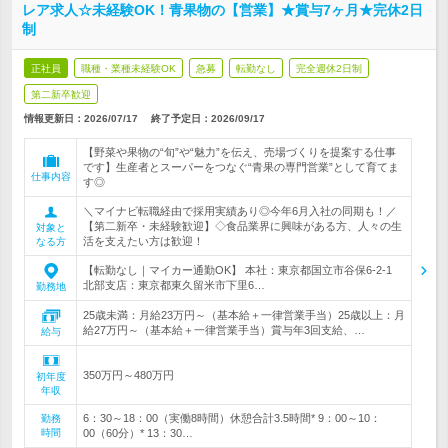
レア求人☆未経験OK！青果物の【営業】★賞与7ヶ月★完休2日
制
正社員
職種・業種未経験OK
急募
転勤なし
完全週休2日制
第二新卒歓迎
情報更新日：2026/07/17
終了予定日：
2026/09/17
【野菜や果物の“旬”や“魅力”を伝え、売場づくりを提案する仕事
です】生産者とスーパーをつなぐ“青果の専門営業”として育てま
仕事内容
す◎
＼マイナビ転職経由で採用実績あり◎今年6月入社の同期も！／
【第二新卒・未経験歓迎】◇食品業界に興味がある方、人々の生
対象と
活を支えたい方は歓迎！
なる方
【転勤なし｜マイカー通勤OK】 本社：東京都国立市谷保6-2-1
北部支店：東京都東久留米市下里6…
勤務地
25歳未満：月給23万円～（基本給＋一律営業手当）25歳以上：月
給27万円～（基本給＋一律営業手当）賞与年3回支給、…
給与
350万円～480万円
初年度
年収
6：30～18：00（実働8時間）休憩合計3.5時間* 9：00～10：
勤務
時間
00（60分）* 13：30…