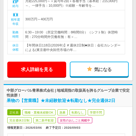
月給225,000円～＋賞与年2回＋各種手当（基本給：215,000円
～、一律手当：10,000円）※経験・年齢等を…
給与
300万円～400万円
初年度
年収
6:30～19:00 （所定労働時間：8時間0分）（シフト制）休憩時
勤務
時間
間：270分時間外労働有無：有＜…
【年間休日118日(2026年)】# 週休2日制■休日：会社カレンダー
休日
休暇
による(東京都中央卸売市場の年…
求人詳細を見る
気になる
中部グローバル青果株式会社 | 地域屈指の取扱高を誇るグループ企業で安定
性抜群！
果物の【営業職】★未経験歓迎★転勤なし★完全週休2日
正社員
職種・業種未経験OK
急募
転勤なし
学歴不問
完全週休2日制
第二新卒歓迎
女性のおしごと掲載中
情報更新日：2026/03/06
終了予定日：
2026/09/03