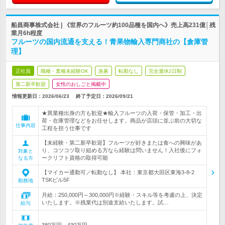
船昌商事株式会社 | 《世界のフルーツ約100品種を国内へ》売上高231億│残
業月6h程度
フルーツの国内流通を支える！青果物輸入専門商社の【倉庫管
理】
正社員
職種・業種未経験OK
急募
転勤なし
完全週休2日制
第二新卒歓迎
女性のおしごと掲載中
情報更新日：2026/06/23
終了予定日：
2026/09/21
★異業種出身の方も歓迎★輸入フルーツの入荷・保管・加工・出
荷・在庫管理などをお任せします。商品が店頭に並ぶ前の大切な
仕事内容
工程を担う仕事です
【未経験・第二新卒歓迎】フルーツが好きまたは食への興味があ
り、コツコツ取り組める方なら経験は問いません！入社後にフォ
対象と
ークリフト資格の取得可能
なる方
【マイカー通勤可／転勤なし】 本社：東京都大田区東海3-8-2
TSKビル5F
勤務地
月給：250,000円～300,000円※経験・スキル等を考慮の上、決定
いたします。※残業代は別途支給いたします。試…
給与
380万円～430万円