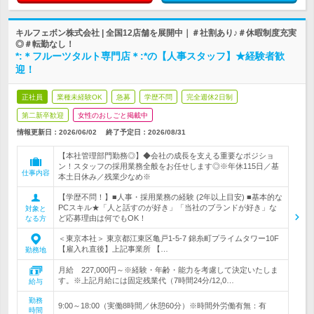
キルフェボン株式会社 | 全国12店舗を展開中｜＃社割あり♪＃休暇制度充実
◎＃転勤なし！
*:＊フルーツタルト専門店＊:*の【人事スタッフ】★経験者歓
迎！
正社員
業種未経験OK
急募
学歴不問
完全週休2日制
第二新卒歓迎
女性のおしごと掲載中
情報更新日：2026/06/02
終了予定日：
2026/08/31
【本社管理部門勤務◎】◆会社の成長を支える重要なポジショ
ン！スタッフの採用業務全般をお任せします◎※年休115日／基
仕事内容
本土日休み／残業少なめ※
【学歴不問！】■人事・採用業務の経験 (2年以上目安) ■基本的な
PCスキル★「人と話すのが好き」「当社のブランドが好き」な
対象と
ど応募理由は何でもOK！
なる方
＜東京本社＞ 東京都江東区亀戸1-5-7 錦糸町プライムタワー10F
【雇入れ直後】上記事業所 【…
勤務地
月給 227,000円～※経験・年齢・能力を考慮して決定いたしま
す。※上記月給には固定残業代（7時間24分/12,0…
給与
勤務
9:00～18:00（実働8時間／休憩60分）※時間外労働有無：有
時間