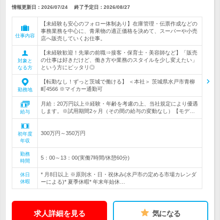
情報更新日：2026/07/24
終了予定日：
2026/08/27
【未経験も安心のフォロー体制あり】在庫管理・伝票作成などの
事務業務を中心に、青果物の適正価格を決めて、スーパーや小売
仕事内容
店へ販売していくお仕事。
【未経験歓迎！先輩の前職⇒接客・保育士・美容師など】「販売
の仕事は好きだけど、働き方や業務のスタイルを少し変えたい」
対象と
という方にピッタリ◎
なる方
【転勤なし！ずっと茨城で働ける】 ＜本社＞ 茨城県水戸市青柳
町4566 ※マイカー通勤可
勤務地
月給：20万円以上※経験・年齢を考慮の上、当社規定により優遇
します。※試用期間2ヶ月（その間の給与の変動なし）【モデ…
給与
300万円～350万円
初年度
年収
勤務
5：00～13：00(実働7時間/休憩60分)
時間
* 月8日以上 ※原則水・日・祝休み(水戸市の定める市場カレンダ
休日
休暇
ーによる)* 夏季休暇* 年末年始休…
求人詳細を見る
気になる