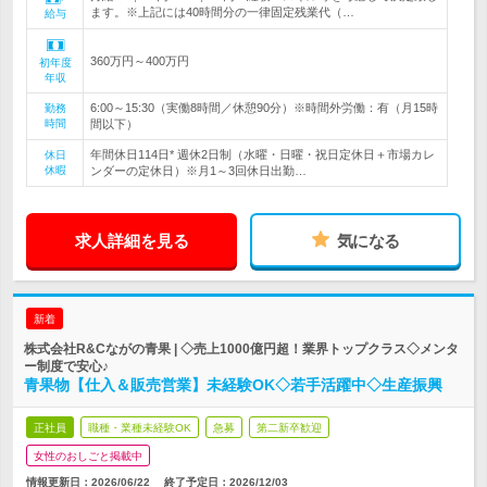
ます。※上記には40時間分の一律固定残業代（…
給与
360万円～400万円
初年度
年収
6:00～15:30（実働8時間／休憩90分）※時間外労働：有（月15時
勤務
時間
間以下）
年間休日114日* 週休2日制（水曜・日曜・祝日定休日＋市場カレ
休日
休暇
ンダーの定休日）※月1～3回休日出勤…
求人詳細を見る
気になる
新着
株式会社R&Cながの青果 | ◇売上1000億円超！業界トップクラス◇メンタ
ー制度で安心♪
青果物【仕入＆販売営業】未経験OK◇若手活躍中◇生産振興
正社員
職種・業種未経験OK
急募
第二新卒歓迎
女性のおしごと掲載中
情報更新日：2026/06/22
終了予定日：
2026/12/03