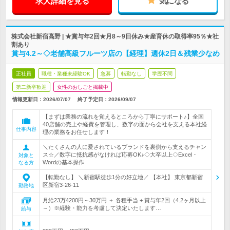
求人詳細を見る
気になる
株式会社新宿高野 | ★賞与年2回★月8～9日休み★産育休の取得率95％★社
割あり
賞与4.2～◇老舗高級フルーツ店の【経理】週休2日＆残業少なめ
正社員
職種・業種未経験OK
急募
転勤なし
学歴不問
第二新卒歓迎
女性のおしごと掲載中
情報更新日：2026/07/07
終了予定日：
2026/09/07
【まずは業務の流れを覚えるところから丁寧にサポート♪】全国
40店舗の売上や経費を管理し、数字の面から会社を支える本社経
仕事内容
理の業務をお任せします！
＼たくさんの人に愛されているブランドを裏側から支えるチャン
ス☆／数字に抵抗感がなければ応募OK♪◇大卒以上◇Excel・
対象と
Wordの基本操作
なる方
【転勤なし】 ＼新宿駅徒歩1分の好立地／ 【本社】 東京都新宿
区新宿3-26-11
勤務地
月給23万4200円～30万円 ＋ 各種手当 + 賞与年2回（4.2ヶ月以上
～）※経験・能力を考慮して決定いたします…
給与