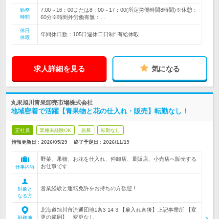
7:00～16：00または8：00～17：00(所定労働時間8時間)※休憩：
勤務
時間
60分※時間外労働有無：…
休日
年間休日数：105日週休二日制* 有給休暇
休暇
求人詳細を見る
気になる
丸果旭川青果卸売市場株式会社
地域密着で活躍【青果物と花の仕入れ・販売】転勤なし！
正社員
業種未経験OK
急募
転勤なし
情報更新日：2026/05/29
終了予定日：
2026/11/19
野菜、果物、お花を仕入れ、仲卸店、量販店、小売店へ販売する
お仕事です
仕事内容
営業経験と運転免許をお持ちの方歓迎！
対象と
なる方
北海道旭川市流通団地1条3-14-3 【雇入れ直後】上記事業所 【変
更の範囲】 変更なし
勤務地