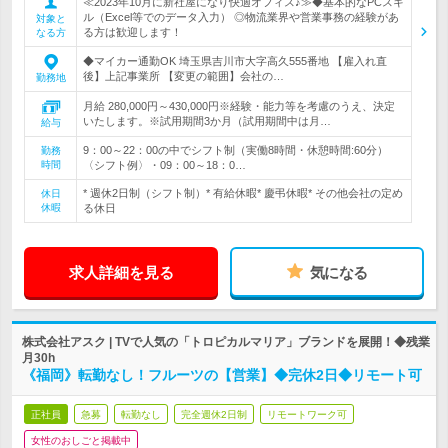
≪2023年10月に新社屋になり快適オフィス♪≫◆基本的なPCスキ
ル（Excel等でのデータ入力） ◎物流業界や営業事務の経験があ
対象と
る方は歓迎します！
なる方
◆マイカー通勤OK 埼玉県吉川市大字高久555番地 【雇入れ直
後】上記事業所 【変更の範囲】会社の…
勤務地
月給 280,000円～430,000円※経験・能力等を考慮のうえ、決定
いたします。※試用期間3か月（試用期間中は月…
給与
9：00～22：00の中でシフト制（実働8時間・休憩時間:60分）
勤務
時間
〈シフト例〉・09：00～18：0…
* 週休2日制（シフト制）* 有給休暇* 慶弔休暇* その他会社の定め
休日
休暇
る休日
求人詳細を見る
気になる
株式会社アスク | TVで人気の「トロピカルマリア」ブランドを展開！◆残業
月30h
《福岡》転勤なし！フルーツの【営業】◆完休2日◆リモート可
正社員
急募
転勤なし
完全週休2日制
リモートワーク可
女性のおしごと掲載中