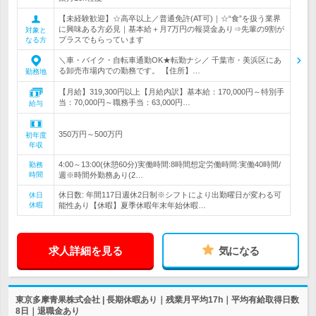
【未経験歓迎】☆高卒以上／普通免許(AT可)｜☆“食”を扱う業界
に興味ある方必見｜基本給＋月7万円の報奨金あり⇒先輩の9割が
対象と
プラスでもらっています
なる方
＼車・バイク・自転車通勤OK★転勤ナシ／ 千葉市・美浜区にあ
る卸売市場内での勤務です。 【住所】…
勤務地
【月給】319,300円以上【月給内訳】基本給：170,000円～特別手
当：70,000円～職務手当：63,000円…
給与
350万円～500万円
初年度
年収
4:00～13:00(休憩60分)実働時間:8時間想定労働時間:実働40時間/
勤務
時間
週※時間外勤務あり(2…
休日数: 年間117日週休2日制※シフトにより出勤曜日が変わる可
休日
休暇
能性あり【休暇】夏季休暇年末年始休暇…
求人詳細を見る
気になる
東京多摩青果株式会社 | 長期休暇あり｜残業月平均17h｜平均有給取得日数
8日｜退職金あり