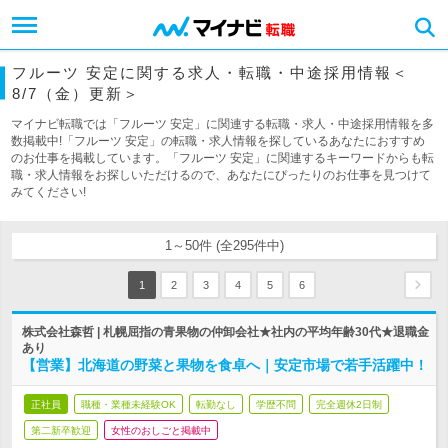
フルーツ 安定に関する求人・転職・中途採用情報＜
8/7（金）更新＞
マイナビ転職では「フルーツ 安定」に関連する転職・求人・中途採用情報を多
数掲載中!「フルーツ 安定」の転職・求人情報を探しているあなたにおすすめ
のお仕事を掲載しています。「フルーツ 安定」に関連するキーワードからも転
職・求人情報をお探しいただけるので、あなたにぴったりのお仕事を見つけて
みてください!
1～50件 (全295件中)
1
2
3
4
5
6
株式会社森哲 | 札幌屈指の青果物の仲卸会社★社内の平均年齢30代★退職金
あり
【営業】北海道の野菜と果物を食卓へ｜安定市場で若手活躍中！
正社員
職種・業種未経験OK
転勤なし
学歴不問
完全週休2日制
第二新卒歓迎
女性のおしごと掲載中