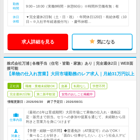
勤務
9:00～18:00（実働8時間・休憩60分）※時間外労働有無：有
時間
▼完全週休2日制（土・日・祝）・年間休日120日・有給休暇（10
休日
休暇
日～※入社半年経過後付与）・慶弔休暇…
求人詳細を見る
気になる
株式会社万浦 | 各種手当（住宅・皆勤・家族）あり｜完全週休2日｜WEB面
接可能
【果物の仕入れ営業】大田市場勤務のレア求人｜月給31万円以上
正社員
職種・業種未経験OK
急募
転勤なし
学歴不問
完全週休2日制
第二新卒歓迎
女性のおしごと掲載中
情報更新日：2026/06/30
終了予定日：
2026/08/31
《最初の1年は育成期間》大田市場にて果物の仕入れ・価格設
定・販売まで担当。セリへの参加や提案を通じて、未経験から目
仕事内容
利きと営業力を身につけます
【学歴・経験一切不問】◆普通免許（AT限定可）のみでOK！
「食べることが好き」「面白い仕事がしたい」という社会人デビ
対象と
ューの方も大歓迎です！