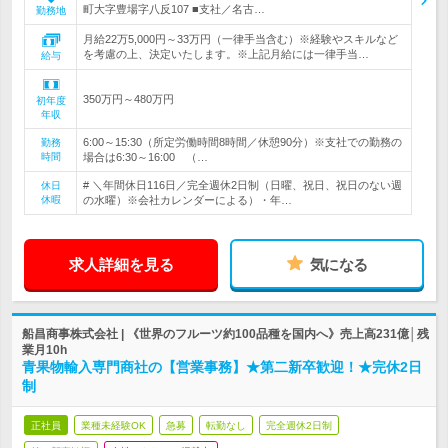
町大字豊場字八反107 ■支社／名古…
勤務地
月給22万5,000円～33万円（一律手当含む）※経験やスキルなど
を考慮の上、決定いたします。※上記月給には一律手当…
給与
350万円～480万円
初年度
年収
6:00～15:30（所定労働時間8時間／休憩90分）※支社での勤務の
勤務
時間
場合は6:30～16:00 （…
# ＼年間休日116日／完全週休2日制（日曜、祝日、祝日のない週
休日
休暇
の水曜）※会社カレンダーによる）・年…
求人詳細を見る
気になる
船昌商事株式会社 | 《世界のフルーツ約100品種を国内へ》売上高231億│残
業月10h
青果物輸入専門商社の【営業事務】★第二新卒歓迎！★完休2日
制
正社員
業種未経験OK
急募
転勤なし
完全週休2日制