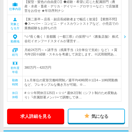
【髪型・髪色の自由度◎】◆経験・希望に応じた配属部門（農
産・水産・畜産・デリカ・デイリー・グロサリーなど）で店舗運
仕事内容
営をお任せ ★年功序列ナシ
【第二新卒～店長・副店長経験者まで幅広く歓迎】【業態不問】
◆スーパー・コンビニ・ディスカウントストアなど、小売店での
対象と
業務経験をお持ちの方
なる方
*☆*長く働く！首都圏（一都三県）の採用*☆* 《募集店舗》 株式
会社イオンフードスタイルが運営す…
勤務地
月給24万円～＋諸手当（残業手当（1分単位で支給）など）＋賞
与年2回※経験・スキルを考慮して決定します。※試用期間あ…
給与
380万円～420万円
初年度
年収
1ヵ月単位の変形労働時間制／週平均40時間※1日4～10時間勤務
勤務
時間
など、フレキシブルな働き方が可能。※…
# ☆☆年間休日125日＋☆☆* 週休2日制（シフト制のため変動あ
休日
休暇
り）└所属部署メンバーで調整して休…
求人詳細を見る
気になる