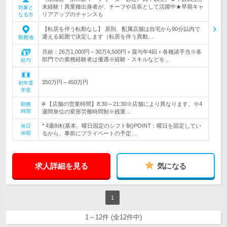
未経験！異業種出身者が、チーフや店長として活躍中★早期キャ
対象と
リアアップのチャンスも
なる方
【転居を伴う転勤なし】 原則、配属店舗は自宅から90分以内で
通える範囲で決定します（転居を伴う異動…
勤務地
月給：26万1,000円～30万4,500円＋賞与年4回＋各種諸手当※各
部門での業務経験者は優遇※経験・スキルなどを…
給与
350万円～450万円
初年度
年収
# 【店舗の営業時間】8:30～21:30※店舗により異なります。※4
勤務
時間
週間単位の変形労働時間制※残業…
* 4週8休(基本、曜日固定のシフト制)POINT：曜日を固定してい
休日
休暇
るから、事前にプライベートの予定…
求人詳細を見る
気になる
1
1～12件 (全12件中)