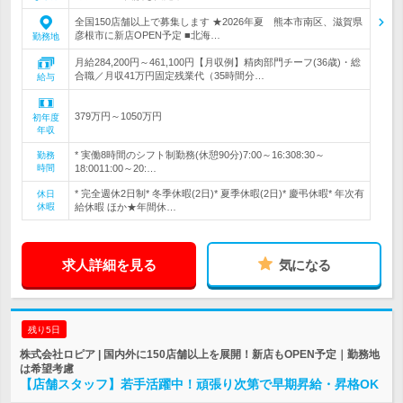
全国150店舗以上で募集します ★2026年夏 熊本市南区、滋賀県
彦根市に新店OPEN予定 ■北海…
勤務地
月給284,200円～461,100円【月収例】精肉部門チーフ(36歳)・総
合職／月収41万円固定残業代（35時間分…
給与
379万円～1050万円
初年度
年収
* 実働8時間のシフト制勤務(休憩90分)7:00～16:308:30～
勤務
時間
18:0011:00～20:…
* 完全週休2日制* 冬季休暇(2日)* 夏季休暇(2日)* 慶弔休暇* 年次有
休日
休暇
給休暇 ほか★年間休…
求人詳細を見る
気になる
残り5日
株式会社ロピア | 国内外に150店舗以上を展開！新店もOPEN予定｜勤務地
は希望考慮
【店舗スタッフ】若手活躍中！頑張り次第で早期昇給・昇格OK