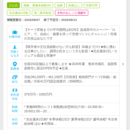
正社員
職種・業種未経験OK
急募
転勤なし
学歴不問
完全週休2日制
第二新卒歓迎
女性のおしごと掲載中
情報更新日：2026/08/07
終了予定日：
2026/08/13
【チーフ昇格までの平均期間は約2年】急成長中のスーパー「ロ
ピア」で、自由に・裁量を持って売場づくりにチャレンジ！売場
仕事内容
の主役はあなたです
【既卒者や正社員経験がない方も歓迎】30歳まで(※) ■食に携わ
る仕事がしたい、調理が好きという方も歓迎！■完全週休2日／カ
対象と
ジュアル面談も実施中
なる方
全国150店舗以上で募集します ★2026年夏 熊本市南区、滋賀県
彦根市に新店OPEN予定 ■北海…
勤務地
月給284,200円～461,100円【月収例】精肉部門チーフ(36歳)・総
合職／月収41万円固定残業代（35時間分…
給与
379万円～1050万円
初年度
年収
* 実働8時間のシフト制勤務(休憩90分)7:00～16:308:30～
勤務
時間
18:0011:00～20:…
* 完全週休2日制* 冬季休暇(2日)* 夏季休暇(2日)* 慶弔休暇* 年次有
休日
休暇
給休暇 ほか★年間休…