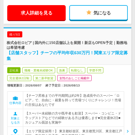
求人詳細を見る
気になる
残り5日
株式会社ロピア | 国内外に150店舗以上を展開！新店もOPEN予定｜勤務地
は希望考慮
【店舗スタッフ】チーフの平均年収630万円！関東エリア限定募
集
正社員
職種・業種未経験OK
急募
転勤なし
学歴不問
完全週休2日制
第二新卒歓迎
女性のおしごと掲載中
情報更新日：2026/08/07
終了予定日：
2026/08/13
【チーフ昇格までの平均期間は約2年】急成長中のスーパー「ロ
ピア」で、自由に・裁量を持って売場づくりにチャレンジ！売場
仕事内容
の主役はあなたです
【スーパー未経験の方や既卒者も歓迎】スーパー・コンビニ・ド
ラッグストアなどでの経験がある方は優遇します■完全週休2日■
対象と
カジュアル面談も実施中
なる方
【エリア限定採用！】 東京都杉並区、東京都荒川区、東京都江戸