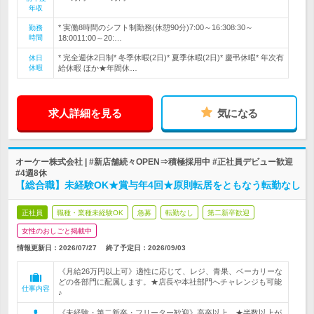
年収
* 実働8時間のシフト制勤務(休憩90分)7:00～16:308:30～
勤務
時間
18:0011:00～20:…
* 完全週休2日制* 冬季休暇(2日)* 夏季休暇(2日)* 慶弔休暇* 年次有
休日
休暇
給休暇 ほか★年間休…
求人詳細を見る
気になる
オーケー株式会社 | #新店舗続々OPEN⇒積極採用中 #正社員デビュー歓迎
#4週8休
【総合職】未経験OK★賞与年4回★原則転居をともなう転勤なし
正社員
職種・業種未経験OK
急募
転勤なし
第二新卒歓迎
女性のおしごと掲載中
情報更新日：2026/07/27
終了予定日：
2026/09/03
《月給26万円以上可》適性に応じて、レジ、青果、ベーカリーな
どの各部門に配属します。★店長や本社部門へチャレンジも可能
仕事内容
♪
《未経験・第二新卒・フリーター歓迎》高卒以上。★半数以上が