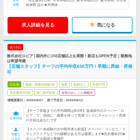
* 完全週休2日制* 冬季休暇(2日)* 夏季休暇(2日)* 慶弔休暇* 年次有
休日
休暇
給休暇 ほか★年間休…
求人詳細を見る
気になる
残り5日
株式会社ロピア | 国内外に150店舗以上を展開！新店もOPEN予定｜勤務地
は希望考慮
【店舗スタッフ】チーフの平均年収630万円！早期に昇給・昇格
可
正社員
職種・業種未経験OK
急募
転勤なし
学歴不問
完全週休2日制
第二新卒歓迎
女性のおしごと掲載中
情報更新日：2026/08/07
終了予定日：
2026/08/13
【チーフ昇格までの平均期間は約2年】急成長中のスーパー「ロ
ピア」で、自由に・裁量を持って売場づくりにチャレンジ！売場
仕事内容
の主役はあなたです
【スーパー未経験の方や既卒者も歓迎】スーパー・コンビニ・ド
ラッグストアなどでの経験がある方は優遇します■完全週休2日■
対象と
カジュアル面談も実施中
なる方