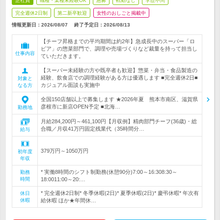
正社員
職種・業種未経験OK
急募
転勤なし
学歴不問
完全週休2日制
第二新卒歓迎
女性のおしごと掲載中
情報更新日：2026/08/07
終了予定日：
2026/08/13
【チーフ昇格までの平均期間は約2年】急成長中のスーパー「ロ
ピア」の惣菜部門で、調理や売場づくりなど裁量を持って担当し
仕事内容
ていただきます。
【スーパー未経験の方や既卒者も歓迎】惣菜・弁当・食品製造の
経験、飲食店での調理経験がある方は優遇します ■完全週休2日■
対象と
カジュアル面談も実施中
なる方
全国150店舗以上で募集します ★2026年夏 熊本市南区、滋賀県
彦根市に新店OPEN予定 ■北海…
勤務地
月給284,200円～461,100円【月収例】精肉部門チーフ(36歳)・総
合職／月収41万円固定残業代（35時間分…
給与
379万円～1050万円
初年度
年収
* 実働8時間のシフト制勤務(休憩90分)7:00～16:308:30～
勤務
時間
18:0011:00～20:…
* 完全週休2日制* 冬季休暇(2日)* 夏季休暇(2日)* 慶弔休暇* 年次有
休日
休暇
給休暇 ほか★年間休…