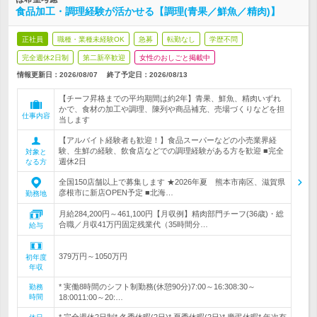
食品加工・調理経験が活かせる【調理(青果／鮮魚／精肉)】
正社員
職種・業種未経験OK
急募
転勤なし
学歴不問
完全週休2日制
第二新卒歓迎
女性のおしごと掲載中
情報更新日：2026/08/07
終了予定日：
2026/08/13
【チーフ昇格までの平均期間は約2年】青果、鮮魚、精肉いずれ
かで、食材の加工や調理、陳列や商品補充、売場づくりなどを担
仕事内容
当します
【アルバイト経験者も歓迎！】食品スーパーなどの小売業界経
験、生鮮の経験、飲食店などでの調理経験がある方を歓迎 ■完全
対象と
週休2日
なる方
全国150店舗以上で募集します ★2026年夏 熊本市南区、滋賀県
彦根市に新店OPEN予定 ■北海…
勤務地
月給284,200円～461,100円【月収例】精肉部門チーフ(36歳)・総
合職／月収41万円固定残業代（35時間分…
給与
379万円～1050万円
初年度
年収
* 実働8時間のシフト制勤務(休憩90分)7:00～16:308:30～
勤務
時間
18:0011:00～20:…