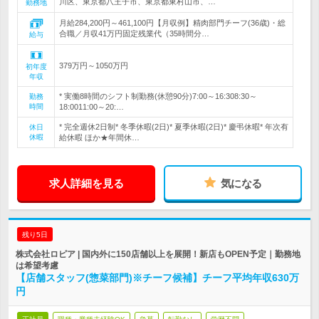
川区、東京都八王子市、東京都東村山市、…
勤務地
月給284,200円～461,100円【月収例】精肉部門チーフ(36歳)・総
合職／月収41万円固定残業代（35時間分…
給与
379万円～1050万円
初年度
年収
* 実働8時間のシフト制勤務(休憩90分)7:00～16:308:30～
勤務
時間
18:0011:00～20:…
* 完全週休2日制* 冬季休暇(2日)* 夏季休暇(2日)* 慶弔休暇* 年次有
休日
休暇
給休暇 ほか★年間休…
求人詳細を見る
気になる
残り5日
株式会社ロピア | 国内外に150店舗以上を展開！新店もOPEN予定｜勤務地
は希望考慮
【店舗スタッフ(惣菜部門)※チーフ候補】チーフ平均年収630万
円