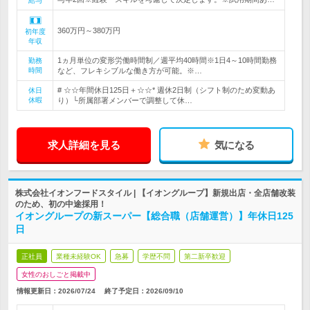
給与
360万円～380万円
初年度
年収
1ヵ月単位の変形労働時間制／週平均40時間※1日4～10時間勤務
勤務
時間
など、フレキシブルな働き方が可能。※…
# ☆☆年間休日125日＋☆☆* 週休2日制（シフト制のため変動あ
休日
休暇
り）└所属部署メンバーで調整して休…
求人詳細を見る
気になる
株式会社イオンフードスタイル | 【イオングループ】新規出店・全店舗改装
のため、初の中途採用！
イオングループの新スーパー【総合職（店舗運営）】年休日125
日
正社員
業種未経験OK
急募
学歴不問
第二新卒歓迎
女性のおしごと掲載中
情報更新日：2026/07/24
終了予定日：
2026/09/10