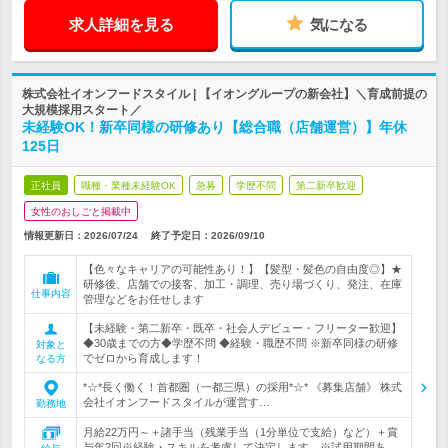
求人詳細を見る
気になる
株式会社イオンフードスタイル | 【イオングループの新会社】＼育成前提の
大規模採用スタート／
未経験OK！新卒同様の研修あり【総合職（店舗運営）】年休
125日
正社員
職種・業種未経験OK
急募
学歴不問
第二新卒歓迎
女性のおしごと掲載中
情報更新日：2026/07/24
終了予定日：
2026/09/10
【色々なキャリアの可能性あり！】【髪型・髪色の自由度◎】★
研修後、店舗での接客、加工・調理、売り場づくり、発注、在庫
仕事内容
管理などをお任せします
【未経験・第二新卒・既卒・社会人デビュー・フリーター歓迎】
◆30歳までの方◆学歴不問 ◆経験・職歴不問 ※新卒同様の研修
対象と
でゼロから育成します！
なる方
*☆*長く働く！首都圏（一都三県）の採用*☆* 《募集店舗》 株式
会社イオンフードスタイルが運営す…
勤務地
月給22万円～＋諸手当（残業手当（1分単位で支給）など）＋賞
与年2回※経験・スキルを考慮して決定します。※試用期間あ…