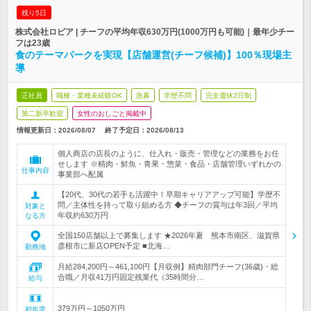
残り5日
株式会社ロピア | チーフの平均年収630万円(1000万円も可能)｜最年少チー
フは23歳
食のテーマパークを実現【店舗運営(チーフ候補)】100％現場主
導
正社員
職種・業種未経験OK
急募
学歴不問
完全週休2日制
第二新卒歓迎
女性のおしごと掲載中
情報更新日：2026/08/07
終了予定日：
2026/08/13
個人商店の店長のように、仕入れ・販売・管理などの業務をお任
せします ※精肉・鮮魚・青果・惣菜・食品・店舗管理いずれかの
仕事内容
事業部へ配属
【20代、30代の若手も活躍中！早期キャリアアップ可能】学歴不
問／主体性を持って取り組める方 ◆チーフの賞与は年3回／平均
対象と
年収約630万円
なる方
全国150店舗以上で募集します ★2026年夏 熊本市南区、滋賀県
彦根市に新店OPEN予定 ■北海…
勤務地
月給284,200円～461,100円【月収例】精肉部門チーフ(36歳)・総
合職／月収41万円固定残業代（35時間分…
給与
379万円～1050万円
初年度