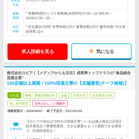
初年度
年収
* 実働8時間のシフト制勤務(休憩90分)7:00～16:308:30～
勤務
時間
18:0011:00～20:…
* 完全週休2日制* 冬季休暇(2日)* 夏季休暇(2日)* 慶弔休暇* 年次有
休日
休暇
給休暇 ほか
求人詳細を見る
気になる
株式会社ロピア | 【メディアからも注目】成長率トップクラスの"食品総合
流通企業"
150店舗以上展開！100%現場主導の【店舗運営(チーフ候補)】
正社員
職種・業種未経験OK
急募
学歴不問
完全週休2日制
第二新卒歓迎
女性のおしごと掲載中
情報更新日：2026/08/07
終了予定日：
2027/01/18
【ロピアの強みは"100％の現場主導"⇒いわば個人商店の店長】
経営者視点で事業部運営。大きな裁量をもって挑戦できる環境
仕事内容
で、圧倒的成長を！