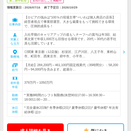
第二新卒歓迎
女性のおしごと掲載中
情報更新日：2026/07/16
終了予定日：
2026/10/29
【ロピアの強みは"100％の現場主導"⇒いわば個人商店の店長】
経営者視点で事業部運営。大きな裁量をもって挑戦できる環境
仕事内容
で、圧倒的成長を！
入社早期のキャリアアップの道も＼チーフへの賞与は年3回、結
果次第で年収1,000万も目指せる環境です。20代～30代の若手社
対象と
員も活躍しています。
なる方
◎関東 東京都（12店舗） 杉並区、江戸川区、八王子市、東村山
市、町田市、西東京市、府中市、小平市…
勤務地
【月給】284,200円～461,100円固定残業代（35時間分）：58,200
円～94,000円を含みます。超過分…
給与
379万円～1050万円
初年度
年収
* 実働8時間のシフト制勤務(休憩90分)7:00～16:308:30～
勤務
時間
18:0011:00～20:…
* 完全週休2日制* 冬季休暇(2日)* 夏季休暇(2日)* 慶弔休暇* 年次有
休日
休暇
給休暇 ほか
求人詳細を見る
気になる