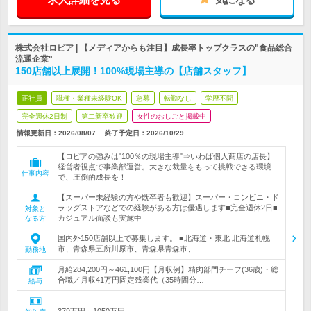
株式会社ロピア | 【メディアからも注目】成長率トップクラスの"食品総合
流通企業"
150店舗以上展開！100%現場主導の【店舗スタッフ】
正社員
職種・業種未経験OK
急募
転勤なし
学歴不問
完全週休2日制
第二新卒歓迎
女性のおしごと掲載中
情報更新日：2026/08/07
終了予定日：
2026/10/29
【ロピアの強みは"100％の現場主導"⇒いわば個人商店の店長】
経営者視点で事業部運営。大きな裁量をもって挑戦できる環境
仕事内容
で、圧倒的成長を！
【スーパー未経験の方や既卒者も歓迎】スーパー・コンビニ・ド
ラッグストアなどでの経験がある方は優遇します■完全週休2日■
対象と
カジュアル面談も実施中
なる方
国内外150店舗以上で募集します。 ■北海道・東北 北海道札幌
市、青森県五所川原市、青森県青森市、…
勤務地
月給284,200円～461,100円【月収例】精肉部門チーフ(36歳)・総
合職／月収41万円固定残業代（35時間分…
給与
379万円～1050万円