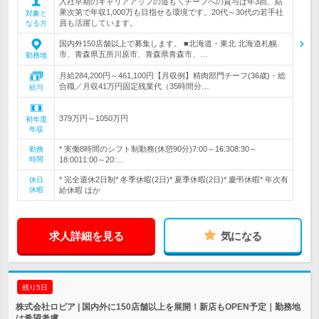
入社早期のキャリアアップの道も＼チーフへの賞与は年3回、結
果次第で年収1,000万も目指せる環境です。20代～30代の若手社
対象と
員も活躍しています。
なる方
国内外150店舗以上で募集します。 ■北海道・東北 北海道札幌
市、青森県五所川原市、青森県青森市、…
勤務地
月給284,200円～461,100円【月収例】精肉部門チーフ(36歳)・総
合職／月収41万円固定残業代（35時間分…
給与
379万円～1050万円
初年度
年収
* 実働8時間のシフト制勤務(休憩90分)7:00～16:308:30～
勤務
時間
18:0011:00～20:…
* 完全週休2日制* 冬季休暇(2日)* 夏季休暇(2日)* 慶弔休暇* 年次有
休日
休暇
給休暇 ほか
求人詳細を見る
気になる
残り5日
株式会社ロピア | 国内外に150店舗以上を展開！新店もOPEN予定｜勤務地
は希望考慮