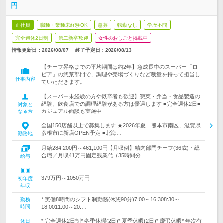
円
正社員
職種・業種未経験OK
急募
転勤なし
学歴不問
完全週休2日制
第二新卒歓迎
女性のおしごと掲載中
情報更新日：2026/08/07
終了予定日：
2026/08/13
【チーフ昇格までの平均期間は約2年】急成長中のスーパー「ロ
ピア」の惣菜部門で、調理や売場づくりなど裁量を持って担当し
仕事内容
ていただきます。
【スーパー未経験の方や既卒者も歓迎】惣菜・弁当・食品製造の
経験、飲食店での調理経験がある方は優遇します ■完全週休2日■
対象と
カジュアル面談も実施中
なる方
全国150店舗以上で募集します ★2026年夏 熊本市南区、滋賀県
彦根市に新店OPEN予定 ■北海…
勤務地
月給284,200円～461,100円【月収例】精肉部門チーフ(36歳)・総
合職／月収41万円固定残業代（35時間分…
給与
379万円～1050万円
初年度
年収
* 実働8時間のシフト制勤務(休憩90分)7:00～16:308:30～
勤務
時間
18:0011:00～20:…
* 完全週休2日制* 冬季休暇(2日)* 夏季休暇(2日)* 慶弔休暇* 年次有
休日