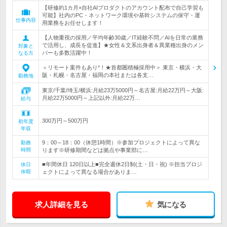
【研修約1カ月×自社AIプロダクトのアカウント配布で自己学習も
可能】社内のPC・ネットワーク環境や基幹システムの保守・運
仕事内容
用業務をお任せします！
【人物重視の採用／平均年齢30歳／IT経験不問／AIを日常の業務
で活用し、成長を促進】★女性＆文系出身者＆異業種出身のメン
対象と
バーも多数活躍中！
なる方
＜リモート案件もあり*！★首都圏積極採用中＞ 東京・横浜・大
阪・札幌・名古屋・福岡の本社または各支…
勤務地
東京/千葉/埼玉/横浜:月給23万5000円～名古屋:月給22万円～大阪:
月給22万5000円～上記以外:月給22万…
給与
300万円～500万円
初年度
年収
9：00～18：00（休憩1時間）※参加プロジェクトによって異な
勤務
時間
ります※研修期間などは拠点や事業部に…
■年間休日 120日以上■完全週休2日制(土・日・祝) ※担当プロジ
休日
休暇
ェクトによって異なる場合がありま…
求人詳細を見る
気になる