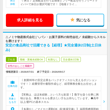
《 休日 》定期配送を行う定期便とフリー配送を行うフリードラ
休日
休暇
イバーで休日が選択可能です！【地場ドライ…
求人詳細を見る
気になる
ニノミヤ物産株式会社 | ＼パン・お菓子原料の卸売会社／ 未経験からスキル
を磨けます！
安定の食品商社で活躍できる【経理】★完全週休2日制(土日休
み)
正社員
職種・業種未経験OK
転勤なし
完全週休2日制
女性のおしごと掲載中
情報更新日：2026/07/31
終了予定日：
2026/09/17
《 創業80年の安定企業をバックオフィスから支えるポジション
です！ 》経費管理や書類作成など、経理事務全般をお任せしま
仕事内容
す。
【実務は、ほぼ未経験…という方も歓迎！】数字を扱う仕事に興
味がある、事務スキルを磨きたい方をお待ちしています。◆高卒
対象と
以上/要PCの基本スキル
なる方
【 転勤なし／マイカー通勤OK（駐車場完備）】 福岡県糟屋郡粕