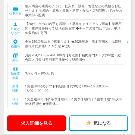
個人商店の店長のように、仕入れ・販売・管理などの業務をお任
せします ※精肉・鮮魚・青果・惣菜・食品・店舗管理いずれかの
仕事内容
事業部へ配属
【20代、30代の若手も活躍中！早期キャリアアップ可能】学歴不
問／主体性を持って取り組める方 ◆チーフの賞与は年3回／平均
対象と
年収約630万円
なる方
全国150店舗以上で募集します ★2026年夏 熊本市南区、滋賀県
彦根市に新店OPEN予定 ■北海…
勤務地
月給284,200円～461,100円【月収例】精肉部門チーフ(36歳)・総
合職／月収41万円固定残業代（35時間分…
給与
379万円～1050万円
初年度
年収
* 実働8時間のシフト制勤務(休憩90分)7:00～16:308:30～
勤務
時間
18:0011:00～20:…
* 完全週休2日制* 冬季休暇(2日)* 夏季休暇(2日)* 慶弔休暇* 年次有
休日
休暇
給休暇 ほか★年間休…
求人詳細を見る
気になる