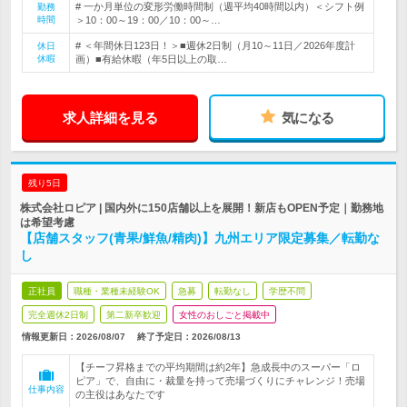
# 一か月単位の変形労働時間制（週平均40時間以内）＜シフト例
勤務
時間
＞10：00～19：00／10：00～…
# ＜年間休日123日！＞■週休2日制（月10～11日／2026年度計
休日
休暇
画）■有給休暇（年5日以上の取…
求人詳細を見る
気になる
残り5日
株式会社ロピア | 国内外に150店舗以上を展開！新店もOPEN予定｜勤務地
は希望考慮
【店舗スタッフ(青果/鮮魚/精肉)】九州エリア限定募集／転勤な
し
正社員
職種・業種未経験OK
急募
転勤なし
学歴不問
完全週休2日制
第二新卒歓迎
女性のおしごと掲載中
情報更新日：2026/08/07
終了予定日：
2026/08/13
【チーフ昇格までの平均期間は約2年】急成長中のスーパー「ロ
ピア」で、自由に・裁量を持って売場づくりにチャレンジ！売場
仕事内容
の主役はあなたです