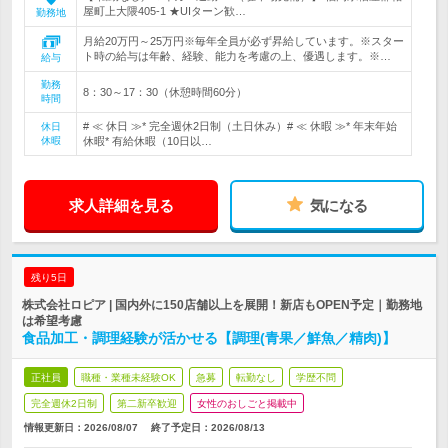
屋町上大隈405-1 ★UIターン歓…
勤務地
月給20万円～25万円※毎年全員が必ず昇給しています。※スター
ト時の給与は年齢、経験、能力を考慮の上、優遇します。※…
給与
勤務
8：30～17：30（休憩時間60分）
時間
# ≪ 休日 ≫* 完全週休2日制（土日休み）# ≪ 休暇 ≫* 年末年始
休日
休暇
休暇* 有給休暇（10日以…
求人詳細を見る
気になる
残り5日
株式会社ロピア | 国内外に150店舗以上を展開！新店もOPEN予定｜勤務地
は希望考慮
食品加工・調理経験が活かせる【調理(青果／鮮魚／精肉)】
正社員
職種・業種未経験OK
急募
転勤なし
学歴不問
完全週休2日制
第二新卒歓迎
女性のおしごと掲載中
情報更新日：2026/08/07
終了予定日：
2026/08/13