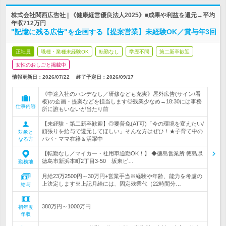
株式会社関西広告社 | 《健康経営優良法人2025》■成果や利益を還元→平均
年収712万円
"記憶に残る広告"を企画する【提案営業】未経験OK／賞与年3回
正社員
職種・業種未経験OK
転勤なし
学歴不問
第二新卒歓迎
女性のおしごと掲載中
情報更新日：2026/07/22
終了予定日：
2026/09/17
《中途入社のハンデなし／研修なども充実》屋外広告(サイン/看
板)の企画・提案などを担当します◎残業少なめ→18:30には事務
仕事内容
所に誰もいないが当たり前
【未経験・第二新卒歓迎】◎要普免(AT可)「今の環境を変えたい/
頑張りを給与で還元してほしい」そんな方はぜひ！★子育て中の
対象と
パパ・ママ在籍＆活躍中
なる方
【転勤なし／マイカー・社用車通勤OK！】 ◆徳島営業所 徳島県
徳島市新浜本町2丁目3-50 坂東ビ…
勤務地
月給23万2500円～30万円+営業手当※経験や年齢、能力を考慮の
上決定します※上記月給には、固定残業代（22時間分…
給与
380万円～1000万円
初年度
年収