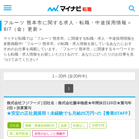
フルーツ 熊本市に関する求人・転職・中途採用情報＜
8/7（金）更新＞
マイナビ転職では「フルーツ 熊本市」に関連する転職・求人・中途採用情報を
多数掲載中!「フルーツ 熊本市」の転職・求人情報を探しているあなたにおす
すめのお仕事を掲載しています。「フルーツ 熊本市」に関連するキーワードか
らも転職・求人情報をお探しいただけるので、あなたにぴったりのお仕事を見
つけてみてください!
1～20件 (全20件中)
1
株式会社フジフーズ | 旧社名：株式会社藤本物産★年間休日120日★賞与年
2回＋決算賞与
★安定の正社員採用！未経験でも月給25万円~の【青果STAFF】
正社員
職種・業種未経験OK
急募
転勤なし
学歴不問
第二新卒歓迎
女性のおしごと掲載中