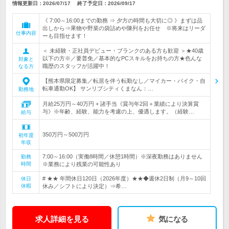
情報更新日：2026/07/17
終了予定日：
2026/09/17
《 7:00～16:00までの勤務 ⇒ 夕方の時間も大切に◎ 》まずは品
出しから⇒果物や野菜の袋詰めや陳列をお任せ ※将来はリーダ
仕事内容
ーも目指せます！
＜ 未経験・正社員デビュー・ブランクのある方も歓迎 ＞★40歳
以下の方※／要普免／基本的なPCスキルをお持ちの方★色んな
対象と
職歴のスタッフが活躍中！
なる方
【熊本県限定募集／転居を伴う転勤なし／マイカー・バイク・自
転車通勤OK】 サンリブシティくまなん：…
勤務地
月給25万円～40万円 + 諸手当《賞与年2回＋業績により決算賞
与》※年齢、経験、能力を考慮の上、優遇します。（経験…
給与
350万円～500万円
初年度
年収
7:00～16:00（実働8時間／休憩1時間）※深夜勤務はありません
勤務
時間
※業務により残業の可能性あり
# ★★ 年間休日120日（2026年度）★★◆週休2日制（月9～10回
休日
休暇
休み／シフトにより決定）⇒希…
求人詳細を見る
気になる