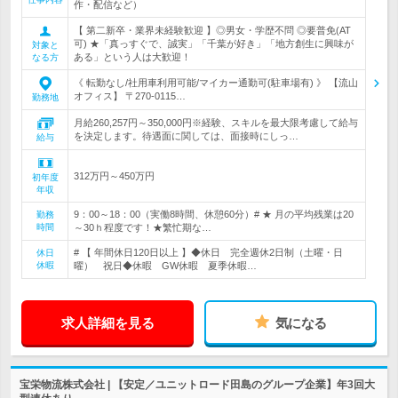
作・配信など）
【 第二新卒・業界未経験歓迎 】◎男女・学歴不問 ◎要普免(AT
可) ★「真っすぐで、誠実」「千葉が好き」「地方創生に興味が
対象と
ある」という人は大歓迎！
なる方
《 転勤なし/社用車利用可能/マイカー通勤可(駐車場有) 》 【流山
オフィス】 〒270-0115…
勤務地
月給260,257円～350,000円※経験、スキルを最大限考慮して給与
を決定します。待遇面に関しては、面接時にしっ…
給与
312万円～450万円
初年度
年収
9：00～18：00（実働8時間、休憩60分）# ★ 月の平均残業は20
勤務
時間
～30ｈ程度です！★繁忙期な…
# 【 年間休日120日以上 】◆休日 完全週休2日制（土曜・日
休日
休暇
曜） 祝日◆休暇 GW休暇 夏季休暇…
求人詳細を見る
気になる
宝栄物流株式会社 | 【安定／ユニットロード田島のグループ企業】年3回大