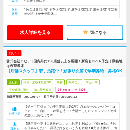
時間
18:0011:00～20:…
* 完全週休2日制* 冬季休暇(2日)* 夏季休暇(2日)* 慶弔休暇* 年次有
休日
休暇
給休暇 ほか★年間休…
求人詳細を見る
気になる
残り5日
株式会社ロピア | 国内外に150店舗以上を展開！新店もOPEN予定｜勤務地
は希望考慮
【店舗スタッフ】若手活躍中！頑張り次第で早期昇給・昇格OK
正社員
職種・業種未経験OK
急募
転勤なし
学歴不問
完全週休2日制
第二新卒歓迎
女性のおしごと掲載中
情報更新日：2026/08/07
終了予定日：
2026/08/13
【チーフ昇格までの平均期間は約2年】急成長中のスーパー「ロ
ピア」で、自由に・裁量を持って売場づくりにチャレンジ！売場
仕事内容
の主役はあなたです
【既卒者や正社員経験がない方も歓迎】30歳まで(※) ■食に携わ
る仕事がしたい、調理が好きという方も歓迎！■完全週休2日／カ
対象と