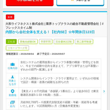
新着
大和ライフネクスト株式会社 | 業界トップクラスの総合不動産管理会社┃#
フレックスタイム制
内部から会社全体を支える！【社内SE】☆年間休日123日
正社員
業種未経験OK
学歴不問
完全週休2日制
第二新卒歓迎
リモートワーク可
情報更新日：2026/08/04
終了予定日：
2026/09/07
全社システムの運用改善からインフラ基盤の構築・管理などを担
い、今までの経験や志向を踏まえて、アプリ保守またはIT基盤い
仕事内容
ずれかの部門へ配属します
システム開発からインフラ・クラウド運用まで、いずれかの領域
対象と
で設計・構築・改善の経験をお持ちの方
なる方
【東京メトロ千代田線『赤坂駅／1番出口』より徒歩3分】 □東京
都港区赤坂5-1-33 ※転勤：当面…
勤務地
月給302,700円～※残業代全額支給※経験・年齢・前給等を考慮
いたします。※試用期間6ヶ月（労働条件変更無）
給与