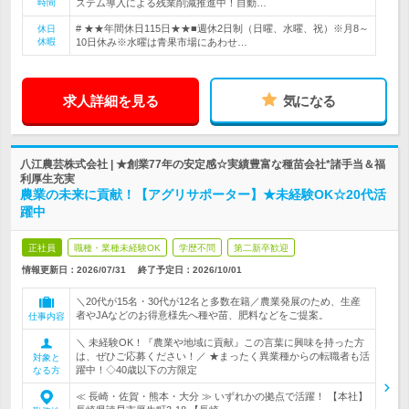
時間
ステム導入による残業削減推進中！自動…
# ★★年間休日115日★★■週休2日制（日曜、水曜、祝）※月8～
休日
休暇
10日休み※水曜は青果市場にあわせ…
求人詳細を見る
気になる
八江農芸株式会社 | ★創業77年の安定感☆実績豊富な種苗会社*諸手当＆福
利厚生充実
農業の未来に貢献！【アグリサポーター】★未経験OK☆20代活
躍中
正社員
職種・業種未経験OK
学歴不問
第二新卒歓迎
情報更新日：2026/07/31
終了予定日：
2026/10/01
＼20代が15名・30代が12名と多数在籍／農業発展のため、生産
者やJAなどのお得意様先へ種や苗、肥料などをご提案。
仕事内容
＼ 未経験OK！『農業や地域に貢献』この言葉に興味を持った方
は、ぜひご応募ください！／ ★まったく異業種からの転職者も活
対象と
躍中！◇40歳以下の方限定
なる方
≪ 長崎・佐賀・熊本・大分 ≫ いずれかの拠点で活躍！ 【本社】