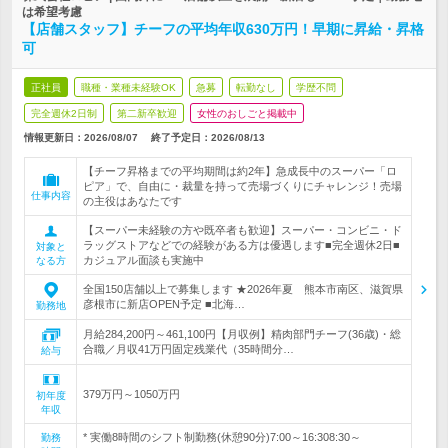
は希望考慮
【店舗スタッフ】チーフの平均年収630万円！早期に昇給・昇格
可
正社員
職種・業種未経験OK
急募
転勤なし
学歴不問
完全週休2日制
第二新卒歓迎
女性のおしごと掲載中
情報更新日：2026/08/07
終了予定日：
2026/08/13
【チーフ昇格までの平均期間は約2年】急成長中のスーパー「ロ
ピア」で、自由に・裁量を持って売場づくりにチャレンジ！売場
仕事内容
の主役はあなたです
【スーパー未経験の方や既卒者も歓迎】スーパー・コンビニ・ド
ラッグストアなどでの経験がある方は優遇します■完全週休2日■
対象と
カジュアル面談も実施中
なる方
全国150店舗以上で募集します ★2026年夏 熊本市南区、滋賀県
彦根市に新店OPEN予定 ■北海…
勤務地
月給284,200円～461,100円【月収例】精肉部門チーフ(36歳)・総
合職／月収41万円固定残業代（35時間分…
給与
379万円～1050万円
初年度
年収
* 実働8時間のシフト制勤務(休憩90分)7:00～16:308:30～
勤務