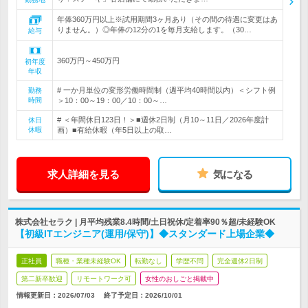
年俸360万円以上※試用期間3ヶ月あり（その間の待遇に変更はあ
りません。）◎年俸の12分の1を毎月支給します。（30…
給与
360万円～450万円
初年度
年収
# 一か月単位の変形労働時間制（週平均40時間以内）＜シフト例
勤務
時間
＞10：00～19：00／10：00～…
# ＜年間休日123日！＞■週休2日制（月10～11日／2026年度計
休日
休暇
画）■有給休暇（年5日以上の取…
求人詳細を見る
気になる
株式会社セラク | 月平均残業8.4時間/土日祝休/定着率90％超/未経験OK
【初級ITエンジニア(運用/保守)】◆スタンダード上場企業◆
正社員
職種・業種未経験OK
転勤なし
学歴不問
完全週休2日制
第二新卒歓迎
リモートワーク可
女性のおしごと掲載中
情報更新日：2026/07/03
終了予定日：
2026/10/01