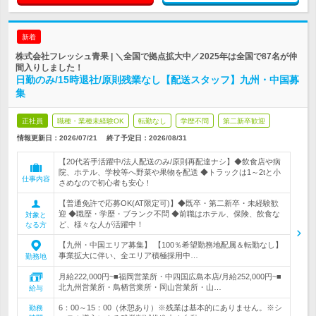
新着
株式会社フレッシュ青果 | ＼全国で拠点拡大中／2025年は全国で87名が仲
間入りしました！
日勤のみ/15時退社/原則残業なし【配送スタッフ】九州・中国募
集
正社員
職種・業種未経験OK
転勤なし
学歴不問
第二新卒歓迎
情報更新日：2026/07/21
終了予定日：
2026/08/31
【20代若手活躍中/法人配送のみ/原則再配達ナシ】◆飲食店や病
院、ホテル、学校等へ野菜や果物を配送 ◆トラックは1～2tと小
仕事内容
さめなので初心者も安心！
【普通免許で応募OK(AT限定可)】◆既卒・第二新卒・未経験歓
迎 ◆職歴・学歴・ブランク不問 ◆前職はホテル、保険、飲食な
対象と
ど、様々な人が活躍中！
なる方
【九州・中国エリア募集】 【100％希望勤務地配属＆転勤なし】
事業拡大に伴い、全エリア積極採用中…
勤務地
月給222,000円~■福岡営業所・中四国広島本店/月給252,000円~■
北九州営業所・鳥栖営業所・岡山営業所・山…
給与
6：00～15：00（休憩あり）※残業は基本的にありません。※シ
勤務