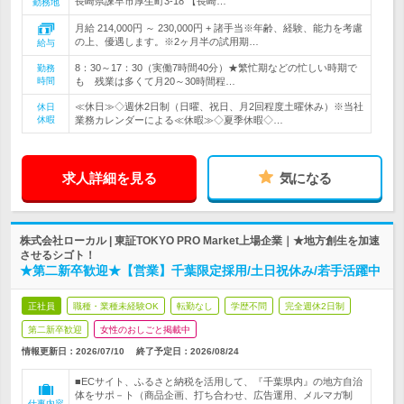
長崎県諫早市厚生町3-18 【長崎…
勤務地
月給 214,000円 ～ 230,000円 + 諸手当※年齢、経験、能力を考慮
の上、優遇します。※2ヶ月半の試用期…
給与
8：30～17：30（実働7時間40分）★繁忙期などの忙しい時期で
勤務
時間
も 残業は多くて月20～30時間程…
≪休日≫◇週休2日制（日曜、祝日、月2回程度土曜休み）※当社
休日
休暇
業務カレンダーによる≪休暇≫◇夏季休暇◇…
求人詳細を見る
気になる
株式会社ローカル | 東証TOKYO PRO Market上場企業｜★地方創生を加速
させるシゴト！
★第二新卒歓迎★【営業】千葉限定採用/土日祝休み/若手活躍中
正社員
職種・業種未経験OK
転勤なし
学歴不問
完全週休2日制
第二新卒歓迎
女性のおしごと掲載中
情報更新日：2026/07/10
終了予定日：
2026/08/24
■ECサイト、ふるさと納税を活用して、『千葉県内』の地方自治
体をサポ－ト（商品企画、打ち合わせ、広告運用、メルマガ制
仕事内容