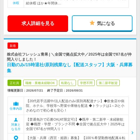
休暇
給休暇 ほか★年間休…
求人詳細を見る
気になる
新着
株式会社フレッシュ青果 | ＼全国で拠点拡大中／2025年は全国で87名が仲
間入りしました！
日勤のみ/15時退社/原則残業なし【配送スタッフ】大阪・兵庫募
集
正社員
職種・業種未経験OK
転勤なし
学歴不問
第二新卒歓迎
情報更新日：2026/07/21
終了予定日：
2026/08/31
【20代若手活躍中/法人配送のみ/原則再配達ナシ】◆飲食店や病
院、ホテル、学校等へ野菜や果物を配送 ◆トラックは1～2tと小
仕事内容
さめなので初心者も安心！
【普通免許で応募OK(AT限定可)】◆既卒・第二新卒・未経験歓
迎 ◆職歴・学歴・ブランク不問 ◆全国で拠点拡大中！2025年は
対象と
全国で87名が仲間入り！
なる方
【大阪・兵庫（西宮・姫路）募集】 【100％希望勤務地配属＆転