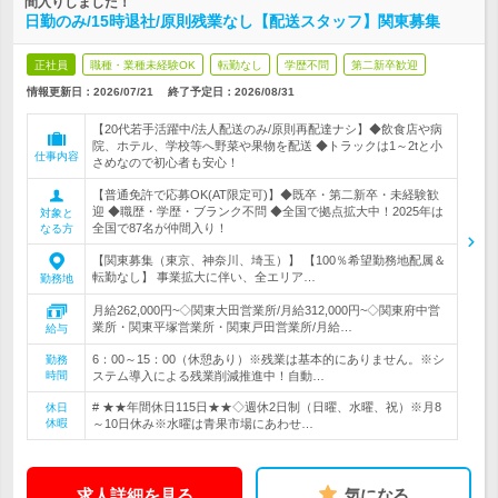
間入りしました！
日勤のみ/15時退社/原則残業なし【配送スタッフ】関東募集
正社員
職種・業種未経験OK
転勤なし
学歴不問
第二新卒歓迎
情報更新日：2026/07/21
終了予定日：
2026/08/31
【20代若手活躍中/法人配送のみ/原則再配達ナシ】◆飲食店や病
院、ホテル、学校等へ野菜や果物を配送 ◆トラックは1～2tと小
仕事内容
さめなので初心者も安心！
【普通免許で応募OK(AT限定可)】◆既卒・第二新卒・未経験歓
迎 ◆職歴・学歴・ブランク不問 ◆全国で拠点拡大中！2025年は
対象と
全国で87名が仲間入り！
なる方
【関東募集（東京、神奈川、埼玉）】 【100％希望勤務地配属＆
転勤なし】 事業拡大に伴い、全エリア…
勤務地
月給262,000円~◇関東大田営業所/月給312,000円~◇関東府中営
業所・関東平塚営業所・関東戸田営業所/月給…
給与
6：00～15：00（休憩あり）※残業は基本的にありません。※シ
勤務
時間
ステム導入による残業削減推進中！自動…
# ★★年間休日115日★★◇週休2日制（日曜、水曜、祝）※月8
休日
休暇
～10日休み※水曜は青果市場にあわせ…
求人詳細を見る
気になる