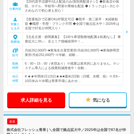
【20代若手活躍中/法人配送のみ/原則再配達ナシ】◆飲食店や病
院、ホテル、学校等へ野菜や果物を配送 ◆トラックは1～2tと小
仕事内容
さめなので初心者も安心！
【普通免許で応募OK(AT限定可)】◆既卒・第二新卒・未経験歓
迎 ◆職歴・学歴・ブランク不問 ◆全国で拠点拡大中！2025年は
対象と
全国で87名が仲間入り！
なる方
【北名古屋・静岡募集】 【100％希望勤務地配属＆転勤なし】 事
業拡大に伴い、全エリア積極採用中！…
勤務地
月給252,000円~■東海名古屋営業所/月給262,000円~■東海静岡営
業所/月給252,000円~※年齢、経験…
給与
6：00～15：00（休憩あり）※残業は基本的にありません。※シ
勤務
時間
ステム導入による残業削減推進中！自動…
# ★★年間休日115日★★■週休2日制（日曜、水曜、祝）※月8～
休日
休暇
10日休み※水曜は青果市場にあわせ…
求人詳細を見る
気になる
新着
株式会社フレッシュ青果 | ＼全国で拠点拡大中／2025年は全国で87名が仲