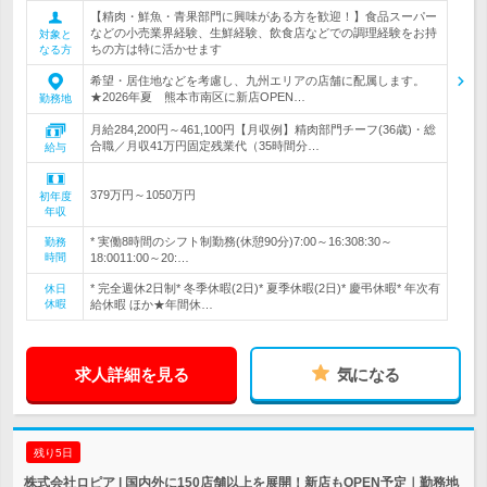
【精肉・鮮魚・青果部門に興味がある方を歓迎！】食品スーパー
などの小売業界経験、生鮮経験、飲食店などでの調理経験をお持
対象と
ちの方は特に活かせます
なる方
希望・居住地などを考慮し、九州エリアの店舗に配属します。
★2026年夏 熊本市南区に新店OPEN…
勤務地
月給284,200円～461,100円【月収例】精肉部門チーフ(36歳)・総
合職／月収41万円固定残業代（35時間分…
給与
379万円～1050万円
初年度
年収
* 実働8時間のシフト制勤務(休憩90分)7:00～16:308:30～
勤務
時間
18:0011:00～20:…
* 完全週休2日制* 冬季休暇(2日)* 夏季休暇(2日)* 慶弔休暇* 年次有
休日
休暇
給休暇 ほか★年間休…
求人詳細を見る
気になる
残り5日
株式会社ロピア | 国内外に150店舗以上を展開！新店もOPEN予定｜勤務地