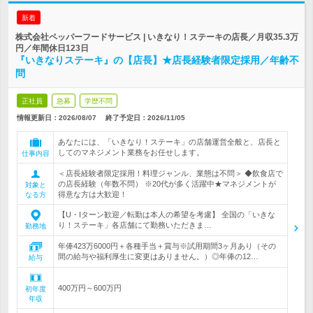
新着
株式会社ペッパーフードサービス | いきなり！ステーキの店長／月収35.3万
円／年間休日123日
『いきなりステーキ』の【店長】★店長経験者限定採用／年齢不
問
正社員
急募
学歴不問
情報更新日：2026/08/07
終了予定日：
2026/11/05
あなたには、「いきなり！ステーキ」の店舗運営全般と、店長と
してのマネジメント業務をお任せします。
仕事内容
＜店長経験者限定採用！料理ジャンル、業態は不問＞ ◆飲食店で
の店長経験（年数不問） ※20代が多く活躍中★マネジメントが
対象と
得意な方は大歓迎！
なる方
【U・Iターン歓迎／転勤は本人の希望を考慮】 全国の「いきな
り！ステーキ」各店舗にて勤務いただきま…
勤務地
年俸423万6000円＋各種手当＋賞与※試用期間3ヶ月あり（その
間の給与や福利厚生に変更はありません。）◎年俸の12…
給与
400万円～600万円
初年度
年収