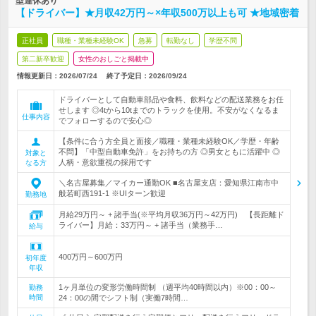
型連休あり
【ドライバー】★月収42万円～×年収500万以上も可 ★地域密着
正社員
職種・業種未経験OK
急募
転勤なし
学歴不問
第二新卒歓迎
女性のおしごと掲載中
情報更新日：2026/07/24
終了予定日：
2026/09/24
ドライバーとして自動車部品や食料、飲料などの配送業務をお任
せします ◎4tから10tまでのトラックを使用。不安がなくなるま
仕事内容
でフォローするので安心◎
【条件に合う方全員と面接／職種・業種未経験OK／学歴・年齢
不問】「中型自動車免許」をお持ちの方 ◎男女ともに活躍中 ◎
対象と
人柄・意欲重視の採用です
なる方
＼名古屋募集／マイカー通勤OK ■名古屋支店：愛知県江南市中
般若町西191-1 ※UIターン歓迎
勤務地
月給29万円～ + 諸手当(※平均月収36万円～42万円) 【長距離ド
ライバー】月給：33万円～ + 諸手当（業務手…
給与
400万円～600万円
初年度
年収
1ヶ月単位の変形労働時間制 （週平均40時間以内）※00：00～
勤務
時間
24：00の間でシフト制（実働7時間…