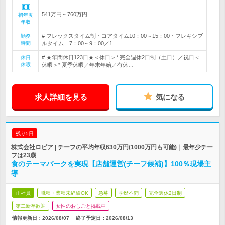
541万円～760万円
初年度
年収
# フレックスタイム制・コアタイム10：00～15：00・フレキシブ
勤務
時間
ルタイム 7：00～9：00／1…
# ★年間休日123日★＜休日＞* 完全週休2日制（土日）／祝日＜
休日
休暇
休暇＞* 夏季休暇／年末年始／有休…
求人詳細を見る
気になる
残り5日
株式会社ロピア | チーフの平均年収630万円(1000万円も可能)｜最年少チー
フは23歳
食のテーマパークを実現【店舗運営(チーフ候補)】100％現場主
導
正社員
職種・業種未経験OK
急募
学歴不問
完全週休2日制
第二新卒歓迎
女性のおしごと掲載中
情報更新日：2026/08/07
終了予定日：
2026/08/13