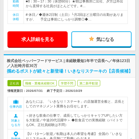
■8：30～17：30（休憩60分）★朝は事務所に出社、夕方は外出
勤務
時間
から直帰する社員がほとんどです。#…
# 休日／◆週休2日制（土日）└月2回ほど土曜日の出勤がありま
休日
休暇
すが、 予定は事前にしっかり調整◎◆…
求人詳細を見る
気になる
株式会社ペッパーフードサービス | 未経験最短1年半で店長へ／年休123日
／入社時月収30万
掴めるポストが続々と新登場！いきなりステーキの【店長候補】
正社員
職種・業種未経験OK
学歴不問
第二新卒歓迎
情報更新日：2026/07/31
終了予定日：
2026/10/29
あなたには、「いきなり！ステーキ」の店舗運営全般と、店長と
してのマネジメント業務をお任せします。
仕事内容
＜好きな飲食の仕事で、成長してしっかりキャリアUPしたい方
を大歓迎／中途20代活躍中＞ ◆飲食店での実務経験（バイトで
対象と
もOK、正社員経験は不問）
なる方
【U・Iターン歓迎／転勤は本人の希望を考慮】 全国の「いきな
り！ステーキ」各店舗にて勤務いただきま…
勤務地