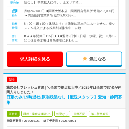
勤なし】 事業拡大に伴い、全エリア積…
勤務地
月給242,000円~■関西大阪本店・関西西宮営業所/月給262,000円
~■関西姫路営業所/月給242,000円~…
給与
6：00～15：00（休憩あり）※残業は基本的にありません。※シ
勤務
時間
ステム導入による残業削減推進中！自動…
# ★★年間休日115日★★■週休2日制（日曜、水曜、祝）※月8～
休日
休暇
10日休み※水曜は青果市場にあわせ…
求人詳細を見る
気になる
新着
株式会社フレッシュ青果 | ＼全国で拠点拡大中／2025年は全国で87名が仲
間入りしました！
日勤のみ/15時退社/原則残業なし【配送スタッフ】愛知・静岡募
集
正社員
職種・業種未経験OK
転勤なし
学歴不問
第二新卒歓迎
情報更新日：2026/07/21
終了予定日：
2026/08/31