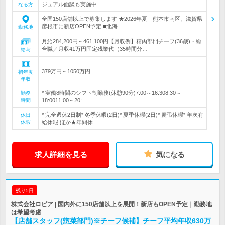
ジュアル面談も実施中
なる方
全国150店舗以上で募集します ★2026年夏 熊本市南区、滋賀県
彦根市に新店OPEN予定 ■北海…
勤務地
月給284,200円～461,100円【月収例】精肉部門チーフ(36歳)・総
合職／月収41万円固定残業代（35時間分…
給与
379万円～1050万円
初年度
年収
* 実働8時間のシフト制勤務(休憩90分)7:00～16:308:30～
勤務
時間
18:0011:00～20:…
* 完全週休2日制* 冬季休暇(2日)* 夏季休暇(2日)* 慶弔休暇* 年次有
休日
休暇
給休暇 ほか★年間休…
求人詳細を見る
気になる
残り5日
株式会社ロピア | 国内外に150店舗以上を展開！新店もOPEN予定｜勤務地
は希望考慮
【店舗スタッフ(惣菜部門)※チーフ候補】チーフ平均年収630万