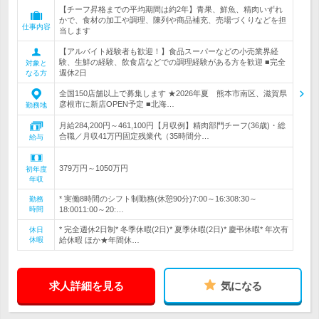
【チーフ昇格までの平均期間は約2年】青果、鮮魚、精肉いずれ
かで、食材の加工や調理、陳列や商品補充、売場づくりなどを担
仕事内容
当します
【アルバイト経験者も歓迎！】食品スーパーなどの小売業界経
験、生鮮の経験、飲食店などでの調理経験がある方を歓迎 ■完全
対象と
週休2日
なる方
全国150店舗以上で募集します ★2026年夏 熊本市南区、滋賀県
彦根市に新店OPEN予定 ■北海…
勤務地
月給284,200円～461,100円【月収例】精肉部門チーフ(36歳)・総
合職／月収41万円固定残業代（35時間分…
給与
379万円～1050万円
初年度
年収
* 実働8時間のシフト制勤務(休憩90分)7:00～16:308:30～
勤務
時間
18:0011:00～20:…
* 完全週休2日制* 冬季休暇(2日)* 夏季休暇(2日)* 慶弔休暇* 年次有
休日
休暇
給休暇 ほか★年間休…
求人詳細を見る
気になる