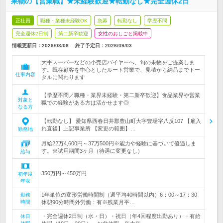
果物の【営業職】★未経験歓迎★転勤なし★完全週休2日
正社員
職種・業種未経験OK
急募
転勤なし
学歴不問
完全週休2日制
第二新卒歓迎
女性のおしごと掲載中
情報更新日：2026/03/06
終了予定日：
2026/09/03
大手スーパーなどの小売店バイヤーへ、旬の果物をご提案しま
す。既存顧客を中心としたルート営業で、見積から納品までトー
仕事内容
タルに関わります
【学歴不問／職種・業界未経験・第二新卒歓迎】食品業界や営業
対象と
職での経験がある方は活かせます◎
なる方
【転勤なし】 愛知県西春日井郡豊山町大字豊場字八反107 【雇入
れ直後】上記事業所 【変更の範囲】…
勤務地
月給22万4,600円～37万500円※能力や経験に基づいて優遇しま
す。※試用期間3ヶ月（待遇に変更なし）
給与
350万円～450万円
初年度
年収
1年単位の変形労働時間制（週平均40時間以内）6：00～17：30
勤務
時間
休憩90分時間外労働：有※残業月平…
・完全週休2日制（水・日）・祝日（年4回程度出勤あり）・有給
休日