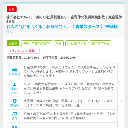
新着
株式会社マルハチ | 嬉しい社員割引あり｜産育休の取得実績多数｜完全週休
2日制
お店の"顔"をつくる、花形部門へ。【 青果スタッフ 】*未経験
OK
正社員
職種・業種未経験OK
急募
完全週休2日制
第二新卒歓迎
女性のおしごと掲載中
情報更新日：2026/08/07
終了予定日：
2026/10/08
野菜や果物の加工・陳列だけでなく、旬や鮮度を活かした売場づ
くりをお任せします。★5連休が取れるリフレッシュ休暇や指定
仕事内容
有給制度なども充実！
＼ 20～30代の若手活躍中 ／ ★未経験・第二新卒歓迎！異業種か
らの転職者も多数活躍中 ★キャリアパスも充実！年収UPも夢で
対象と
はありません
なる方
兵庫県・大阪府の各店舗に配属いたします。 ※U・Iターン歓迎
以下エリア内に展開している店舗へと配…
勤務地
月給：25万5000円以上＋賞与年2回（昨年実績4.4ヶ月分）【モデ
ル年収例】年収790万円 ／ 40歳 店長職年収…
給与