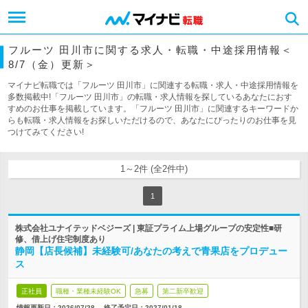
フルーツ 田川市に関する求人・転職・中途採用情報＜
8/7（金）更新＞
マイナビ転職では「フルーツ 田川市」に関連する転職・求人・中途採用情報を
多数掲載中!「フルーツ 田川市」の転職・求人情報を探しているあなたにおす
すめのお仕事を掲載しています。「フルーツ 田川市」に関連するキーワードか
らも転職・求人情報をお探しいただけるので、あなたにぴったりのお仕事を見
つけてみてください!
1～2件 (全2件中)
1
株式会社ユナイテッドベジーズ | 東証プライム上場グループの安定性■研
修、借上げ住宅制度あり
静岡【店長候補】未経験可/あなたの考えで青果店をプロデュー
ス
正社員
職種・業種未経験OK
急募
第二新卒歓迎
情報更新日：2026/07/28
終了予定日：
2027/01/18