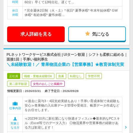
時間
60分）早くて12時出社、遅くて…
* 完全週休2日制（火・土）* 祝日* 夏季休暇* 年末年始休暇* GW
休日
休暇
休暇* 有給休暇* 慶弔休暇…
求人詳細を見る
気になる
PLネットワークサービス株式会社 | UIターン歓迎｜シフトも柔軟に組める｜
面接1回｜手厚い福利厚生
＼未経験歓迎！／ 青果物流企業の【営業事務】★教育体制充実
正社員
職種・業種未経験OK
急募
転勤なし
学歴不問
第二新卒歓迎
女性のおしごと掲載中
情報更新日：2026/03/31
終了予定日：
2026/09/28
≪過去に賞与3・4回支給実績もあり！手厚い育成体制で未経験も
安心≫青果物の入出庫データ管理や受発注、帳票データ作成など
仕事内容
をお任せします。
≪2023年10月に新社屋になり快適オフィス♪≫◆基本的なPCスキ
ル（Excel等でのデータ入力） ◎物流業界や営業事務の経験があ
対象と
る方は歓迎します！
なる方