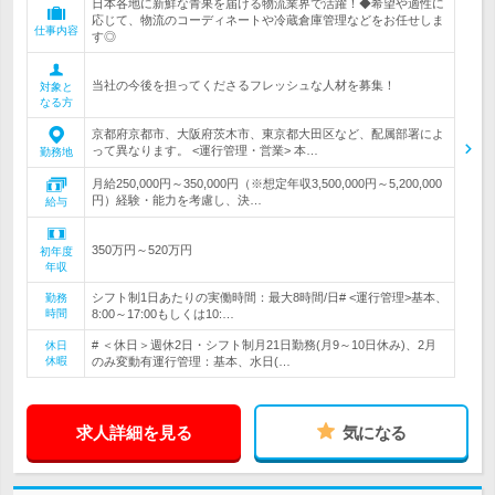
日本各地に新鮮な青果を届ける物流業界で活躍！◆希望や適性に
応じて、物流のコーディネートや冷蔵倉庫管理などをお任せしま
仕事内容
す◎
当社の今後を担ってくださるフレッシュな人材を募集！
対象と
なる方
京都府京都市、大阪府茨木市、東京都大田区など、配属部署によ
って異なります。 <運行管理・営業> 本…
勤務地
月給250,000円～350,000円（※想定年収3,500,000円～5,200,000
円）経験・能力を考慮し、決…
給与
350万円～520万円
初年度
年収
シフト制1日あたりの実働時間：最大8時間/日# <運行管理>基本、
勤務
時間
8:00～17:00もしくは10:…
# ＜休日＞週休2日・シフト制月21日勤務(月9～10日休み)、2月
休日
休暇
のみ変動有運行管理：基本、水日(…
求人詳細を見る
気になる