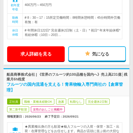
400万円～450万円
初年度
年収
# 8：30～17：15所定労働時間：8時間休憩時間：45分時間外労働
勤務
時間
有無：有
# 年間休日122日* 完全週休2日制（土・日）* 祝日* 年末年始休暇*
休日
休暇
有給休暇（10日～20日…
求人詳細を見る
気になる
船昌商事株式会社 | 《世界のフルーツ約100品種を国内へ》売上高231億│残
業月6h程度
フルーツの国内流通を支える！青果物輸入専門商社の【倉庫管
理】
正社員
職種・業種未経験OK
急募
転勤なし
完全週休2日制
第二新卒歓迎
女性のおしごと掲載中
情報更新日：2026/06/23
終了予定日：
2026/09/21
★異業種出身の方も歓迎★輸入フルーツの入荷・保管・加工・出
荷・在庫管理などをお任せします。商品が店頭に並ぶ前の大切な