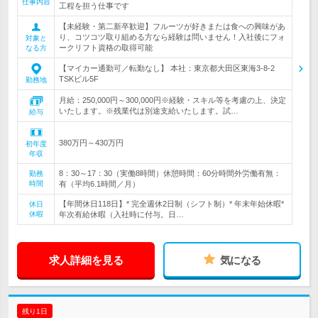
仕事内容
工程を担う仕事です
【未経験・第二新卒歓迎】フルーツが好きまたは食への興味があ
り、コツコツ取り組める方なら経験は問いません！入社後にフォ
対象と
ークリフト資格の取得可能
なる方
【マイカー通勤可／転勤なし】 本社：東京都大田区東海3-8-2
TSKビル5F
勤務地
月給：250,000円～300,000円※経験・スキル等を考慮の上、決定
いたします。※残業代は別途支給いたします。試…
給与
380万円～430万円
初年度
年収
8：30～17：30（実働8時間）休憩時間：60分時間外労働有無：
勤務
時間
有（平均6.1時間／月）
【年間休日118日】* 完全週休2日制（シフト制）* 年末年始休暇*
休日
休暇
年次有給休暇（入社時に付与。日…
求人詳細を見る
気になる
残り1日