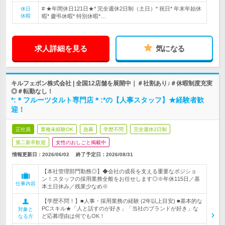
# ★年間休日121日★* 完全週休2日制（土日）* 祝日* 年末年始休
休日
休暇
暇* 慶弔休暇* 特別休暇*…
求人詳細を見る
気になる
キルフェボン株式会社 | 全国12店舗を展開中｜＃社割あり♪＃休暇制度充実
◎＃転勤なし！
*:＊フルーツタルト専門店＊:*の【人事スタッフ】★経験者歓
迎！
正社員
業種未経験OK
急募
学歴不問
完全週休2日制
第二新卒歓迎
女性のおしごと掲載中
情報更新日：2026/06/02
終了予定日：
2026/08/31
【本社管理部門勤務◎】◆会社の成長を支える重要なポジショ
ン！スタッフの採用業務全般をお任せします◎※年休115日／基
仕事内容
本土日休み／残業少なめ※
【学歴不問！】■人事・採用業務の経験 (2年以上目安) ■基本的な
PCスキル★「人と話すのが好き」「当社のブランドが好き」な
対象と
ど応募理由は何でもOK！
なる方