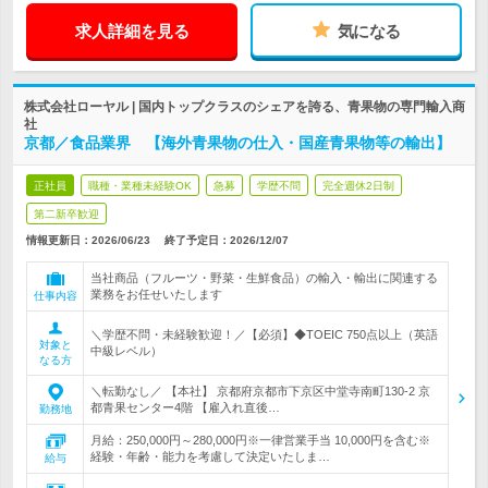
求人詳細を見る
気になる
株式会社ローヤル | 国内トップクラスのシェアを誇る、青果物の専門輸入商
社
京都／食品業界 【海外青果物の仕入・国産青果物等の輸出】
正社員
職種・業種未経験OK
急募
学歴不問
完全週休2日制
第二新卒歓迎
情報更新日：2026/06/23
終了予定日：
2026/12/07
当社商品（フルーツ・野菜・生鮮食品）の輸入・輸出に関連する
業務をお任せいたします
仕事内容
＼学歴不問・未経験歓迎！／【必須】◆TOEIC 750点以上（英語
対象と
中級レベル）
なる方
＼転勤なし／ 【本社】 京都府京都市下京区中堂寺南町130-2 京
都青果センター4階 【雇入れ直後…
勤務地
月給：250,000円～280,000円※一律営業手当 10,000円を含む※
経験・年齢・能力を考慮して決定いたしま…
給与