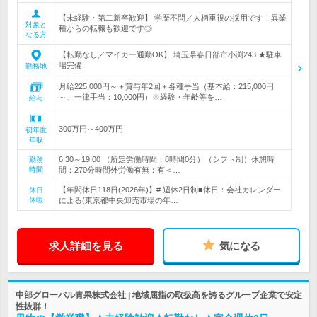
【未経験・第二新卒歓迎】 学歴不問／人柄重視の採用です！異業
対象と
種からの転職も歓迎です◎
なる方
【転勤なし／マイカー通勤OK】 埼玉県春日部市小渕243 ★駐車
場完備
勤務地
月給225,000円～＋賞与年2回＋各種手当（基本給：215,000円
～、一律手当：10,000円）※経験・年齢等を…
給与
300万円～400万円
初年度
年収
6:30～19:00 （所定労働時間：8時間0分）（シフト制）休憩時
勤務
時間
間：270分時間外労働有無：有＜…
【年間休日118日(2026年)】# 週休2日制■休日：会社カレンダー
休日
休暇
による(東京都中央卸売市場の年…
求人詳細を見る
気になる
中部グローバル青果株式会社 | 地域屈指の取扱高を誇るグループ企業で安定
性抜群！