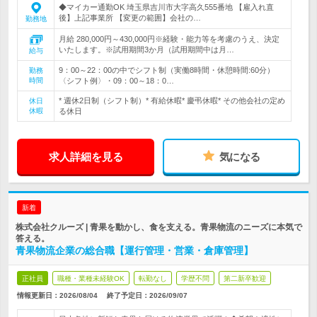
◆マイカー通勤OK 埼玉県吉川市大字高久555番地 【雇入れ直
後】上記事業所 【変更の範囲】会社の…
勤務地
月給 280,000円～430,000円※経験・能力等を考慮のうえ、決定
いたします。※試用期間3か月（試用期間中は月…
給与
9：00～22：00の中でシフト制（実働8時間・休憩時間:60分）
勤務
時間
〈シフト例〉・09：00～18：0…
* 週休2日制（シフト制）* 有給休暇* 慶弔休暇* その他会社の定め
休日
休暇
る休日
求人詳細を見る
気になる
新着
株式会社クルーズ | 青果を動かし、食を支える。青果物流のニーズに本気で
答える。
青果物流企業の総合職【運行管理・営業・倉庫管理】
正社員
職種・業種未経験OK
転勤なし
学歴不問
第二新卒歓迎
情報更新日：2026/08/04
終了予定日：
2026/09/07