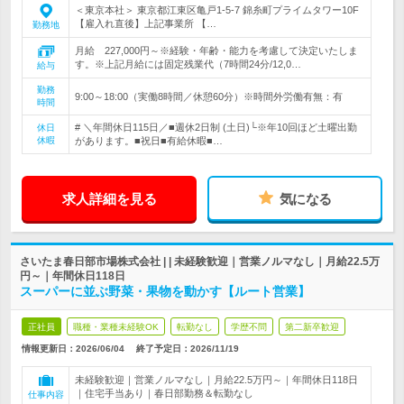
＜東京本社＞ 東京都江東区亀戸1-5-7 錦糸町プライムタワー10F
【雇入れ直後】上記事業所 【…
勤務地
月給 227,000円～※経験・年齢・能力を考慮して決定いたしま
す。※上記月給には固定残業代（7時間24分/12,0…
給与
勤務
9:00～18:00（実働8時間／休憩60分）※時間外労働有無：有
時間
# ＼年間休日115日／■週休2日制 (土日)└※年10回ほど土曜出勤
休日
休暇
があります。■祝日■有給休暇■…
求人詳細を見る
気になる
さいたま春日部市場株式会社 | | 未経験歓迎｜営業ノルマなし｜月給22.5万
円～｜年間休日118日
スーパーに並ぶ野菜・果物を動かす【ルート営業】
正社員
職種・業種未経験OK
転勤なし
学歴不問
第二新卒歓迎
情報更新日：2026/06/04
終了予定日：
2026/11/19
未経験歓迎｜営業ノルマなし｜月給22.5万円～｜年間休日118日
｜住宅手当あり｜春日部勤務＆転勤なし
仕事内容