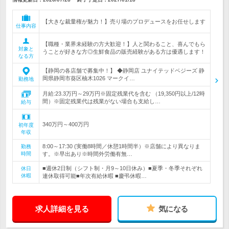
【大きな裁量権が魅力！】売り場のプロデュースをお任せします
仕事内容
【職種・業界未経験の方大歓迎！】人と関わること、喜んでもら
対象と
うことが好きな方◎生鮮食品の販売経験がある方は優遇します！
なる方
【静岡の各店舗で募集中！】 ◆静岡店 ユナイテッドベジーズ 静
岡県静岡市葵区柚木1026 マークイ…
勤務地
月給:23.3万円～29万円※固定残業代を含む （19,350円以上/12時
間）※固定残業代は残業がない場合も支給し…
給与
340万円～400万円
初年度
年収
8:00～17:30 (実働8時間／休憩1時間半）※店舗により異なりま
勤務
時間
す。※早出あり※時間外労働有無…
■週休2日制（シフト制・月9～10日休み）■夏季・冬季それぞれ
休日
休暇
連休取得可能■年次有給休暇 ■慶弔休暇…
求人詳細を見る
気になる