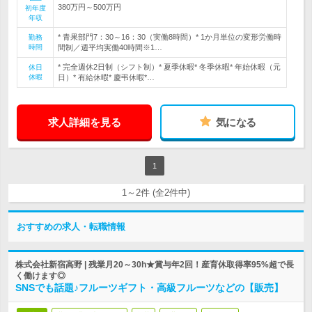
380万円～500万円
初年度
年収
* 青果部門7：30～16：30（実働8時間）* 1か月単位の変形労働時
勤務
時間
間制／週平均実働40時間※1…
* 完全週休2日制（シフト制）* 夏季休暇* 冬季休暇* 年始休暇（元
休日
休暇
日）* 有給休暇* 慶弔休暇*…
求人詳細を見る
気になる
1
1～2件 (全2件中)
おすすめの求人・転職情報
株式会社新宿高野 | 残業月20～30h★賞与年2回！産育休取得率95%超で長
く働けます◎
SNSでも話題♪フルーツギフト・高級フルーツなどの【販売】