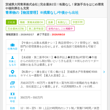
茨城県大同青果株式会社 | 完全週休2日！転勤なし！家族手当をはじめ環境
や福利厚生も充実
青果物の【物流管理】※残業なし/午後から出社
正社員
職種・業種未経験OK
急募
転勤なし
学歴不問
完全週休2日制
第二新卒歓迎
女性のおしごと掲載中
情報更新日：2026/02/17
終了予定日：
2026/08/10
【午後から出勤＆残業ナシ！】商品管理やシフト管理など、物流
部門の管理業務をお任せします。会社負担で資格取得も可能で
仕事内容
す！
【未経験・第二新卒OK！】◆高卒以上◆要普免(AT限可)◆午後
からの出社だから朝が弱いという方も必見！※何らかのリーダー
対象と
経験がある方は優遇します
なる方
【転勤ナシ！腰を据えて長く働ける】 茨城県水戸市青柳町4566
※マイカー通勤可 【雇入れ直後】上…
勤務地
月給20万円～40万円＋各種手当＋賞与年2回※前職給与を考慮の
上、当社規定により優遇します。※試用期間3ヵ月（その間…
給与
350万円～550万円
初年度
年収
12：00～翌5：30（上記の時間内のシフト制／実働7.5時間／休憩
勤務