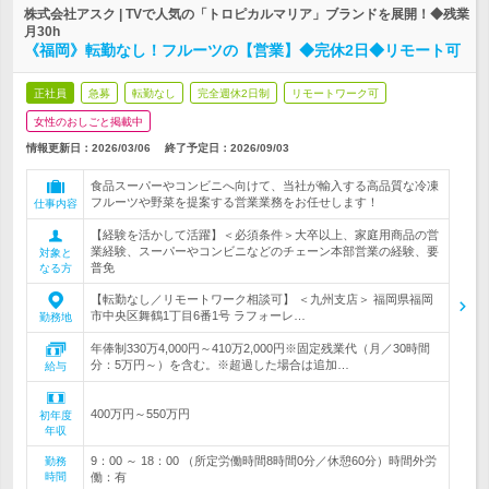
株式会社アスク | TVで人気の「トロピカルマリア」ブランドを展開！◆残業
月30h
《福岡》転勤なし！フルーツの【営業】◆完休2日◆リモート可
正社員
急募
転勤なし
完全週休2日制
リモートワーク可
女性のおしごと掲載中
情報更新日：2026/03/06
終了予定日：
2026/09/03
食品スーパーやコンビニへ向けて、当社が輸入する高品質な冷凍
フルーツや野菜を提案する営業業務をお任せします！
仕事内容
【経験を活かして活躍】＜必須条件＞大卒以上、家庭用商品の営
業経験、スーパーやコンビニなどのチェーン本部営業の経験、要
対象と
普免
なる方
【転勤なし／リモートワーク相談可】 ＜九州支店＞ 福岡県福岡
市中央区舞鶴1丁目6番1号 ラフォーレ…
勤務地
年俸制330万4,000円～410万2,000円※固定残業代（月／30時間
分：5万円～）を含む。※超過した場合は追加…
給与
400万円～550万円
初年度
年収
9：00 ～ 18：00 （所定労働時間8時間0分／休憩60分）時間外労
勤務
時間
働：有