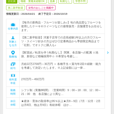
正社員
職種・業種未経験OK
急募
転勤なし
学歴不問
第二新卒歓迎
女性のおしごと掲載中
情報更新日：2026/04/21
終了予定日：
2026/10/19
【毎月の新商品・フルーツが楽しみ♪】旬の高品質なフルーツを
使用したケーキやスイーツなどの接客販売・店舗運営をお任せし
仕事内容
ます。
【第二新卒歓迎】洋菓子店等での店長経験1年以上の方◎フルー
ツ・スイーツ好きの方はぜひ◎定番商品から季節限定商品まで
対象と
「社割」でオトクに購入も♪
なる方
【駅直結／転居を伴う転勤なし】 関東、各店舗への配属 ☆池
袋、新宿など積極採用中☆ ※希望を考慮し…
勤務地
月給22万2700円～30万円 ＋ 各種手当 + 賞与年2回※経験・能力
を考慮して決定いたします。※上記金額には一律…
給与
270万円～450万円
初年度
年収
シフト制（実働8時間）〈営業時間〉9：00～18：00、12：00～
勤務
時間
21：00 他 各店舗により異な…
★産休・育休の取得率は95％以上★月8～9日（7月・12月・2月
休日
休暇
は月8日、他は月9日）有給休暇 ほか…