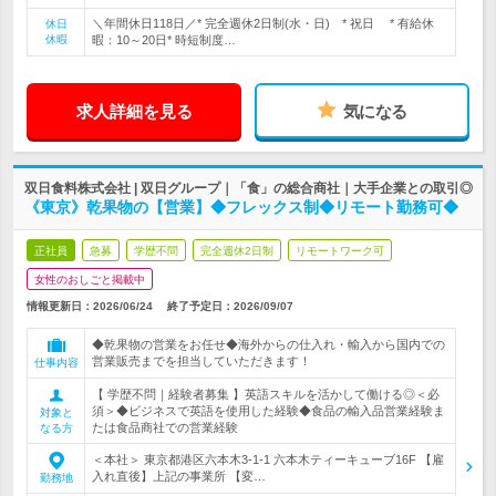
＼年間休日118日／* 完全週休2日制(水・日) * 祝日 * 有給休
休日
休暇
暇：10～20日* 時短制度…
求人詳細を見る
気になる
双日食料株式会社 | 双日グループ｜「食」の総合商社｜大手企業との取引◎
《東京》乾果物の【営業】◆フレックス制◆リモート勤務可◆
正社員
急募
学歴不問
完全週休2日制
リモートワーク可
女性のおしごと掲載中
情報更新日：2026/06/24
終了予定日：
2026/09/07
◆乾果物の営業をお任せ◆海外からの仕入れ・輸入から国内での
営業販売までを担当していただきます！
仕事内容
【 学歴不問｜経験者募集 】英語スキルを活かして働ける◎＜必
須＞◆ビジネスで英語を使用した経験◆食品の輸入品営業経験ま
対象と
たは食品商社での営業経験
なる方
＜本社＞ 東京都港区六本木3-1-1 六本木ティーキューブ16F 【雇
入れ直後】上記の事業所 【変…
勤務地