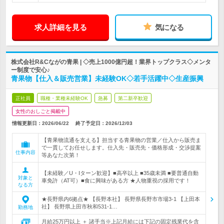
求人詳細を見る
気になる
株式会社R&Cながの青果 | ◇売上1000億円超！業界トップクラス◇メンタ
ー制度で安心♪
青果物【仕入＆販売営業】未経験OK◇若手活躍中◇生産振興
正社員
職種・業種未経験OK
急募
第二新卒歓迎
女性のおしごと掲載中
情報更新日：2026/06/22
終了予定日：
2026/12/03
【青果物流通を支える】担当する青果物の営業／仕入から販売ま
で一貫してお任せします。仕入先・販売先・価格形成・交渉提案
仕事内容
等あなた次第！
【未経験／U・Iターン歓迎】■高卒以上 ■35歳未満 ■要普通自動
対象と
車免許（AT可）■食に興味がある方 ★人物重視の採用です！
なる方
★長野県内6拠点★ 【長野本社】 長野県長野市市場3-1 【上田本
社】 長野県上田市秋和531-1…
勤務地
月給25万円以上 ＋ 諸手当※上記月給には下記の固定残業代を含