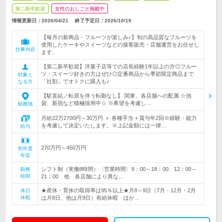
第二新卒歓迎
女性のおしごと掲載中
情報更新日：2026/04/21
終了予定日：
2026/10/19
【毎月の新商品・フルーツが楽しみ♪】旬の高品質なフルーツを
使用したケーキやスイーツなどの接客販売・店舗運営をお任せし
仕事内容
ます。
【第二新卒歓迎】洋菓子店等での店長経験1年以上の方◎フルー
ツ・スイーツ好きの方はぜひ◎定番商品から季節限定商品まで
対象と
「社割」でオトクに購入も♪
なる方
【駅直結／転居を伴う転勤なし】 関東、各店舗への配属 ☆池
袋、新宿など積極採用中☆ ※希望を考慮し…
勤務地
月給22万2700円～30万円 ＋ 各種手当 + 賞与年2回※経験・能力
を考慮して決定いたします。※上記金額には一律…
給与
270万円～450万円
初年度
年収
シフト制（実働8時間）〈営業時間〉9：00～18：00、12：00～
勤務
時間
21：00 他 各店舗により異な…
★産休・育休の取得率は95％以上★月8～9日（7月・12月・2月
休日
休暇
は月8日、他は月9日）有給休暇 ほか…