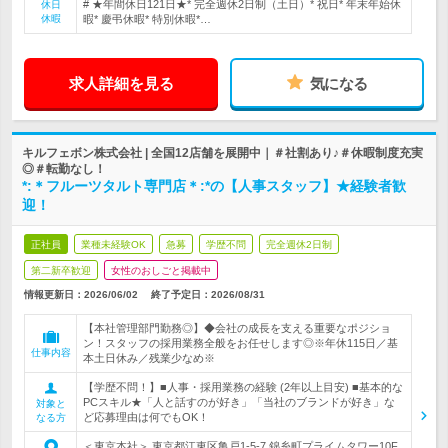
# ★年間休日121日★* 完全週休2日制（土日）* 祝日* 年末年始休
休日
休暇
暇* 慶弔休暇* 特別休暇*…
求人詳細を見る
気になる
キルフェボン株式会社 | 全国12店舗を展開中｜＃社割あり♪＃休暇制度充実
◎＃転勤なし！
*:＊フルーツタルト専門店＊:*の【人事スタッフ】★経験者歓
迎！
正社員
業種未経験OK
急募
学歴不問
完全週休2日制
第二新卒歓迎
女性のおしごと掲載中
情報更新日：2026/06/02
終了予定日：
2026/08/31
【本社管理部門勤務◎】◆会社の成長を支える重要なポジショ
ン！スタッフの採用業務全般をお任せします◎※年休115日／基
仕事内容
本土日休み／残業少なめ※
【学歴不問！】■人事・採用業務の経験 (2年以上目安) ■基本的な
PCスキル★「人と話すのが好き」「当社のブランドが好き」な
対象と
ど応募理由は何でもOK！
なる方
＜東京本社＞ 東京都江東区亀戸1-5-7 錦糸町プライムタワー10F