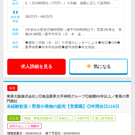
む（月10時間分／2万円～）※年齢、経験に応じて採用時…
給与
350万円～465万円
初年度
年収
1年単位の変形労働時間制（週平均40時間以下）営業1年単位 実
勤務
時間
働39.5時間／週平均平日（月・木・金…
◆週休二日制（水・日）※市場カレンダーによる◆祝日◆GW◆
休日
休暇
夏季休暇◆年末年始休暇◆慶弔休暇◆年次有給…
求人詳細を見る
気になる
新着
東果大阪株式会社 | ◎食品業界大手神明グループ◎創業60年以上／青果の専
門商社
未経験歓迎！野菜や果物の販売【営業職】◎年間休日118日
正社員
職種・業種未経験OK
転勤なし
学歴不問
第二新卒歓迎
女性のおしごと掲載中
情報更新日：2026/03/13
終了予定日：
2026/09/10