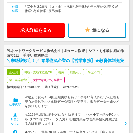
* 完全週休2日制（火・土）* 祝日* 夏季休暇* 年末年始休暇* GW
休日
休暇
休暇* 有給休暇* 慶弔休暇…
求人詳細を見る
気になる
PLネットワークサービス株式会社 | UIターン歓迎｜シフトも柔軟に組める｜
面接1回｜手厚い福利厚生
＼未経験歓迎！／ 青果物流企業の【営業事務】★教育体制充実
正社員
職種・業種未経験OK
急募
転勤なし
学歴不問
第二新卒歓迎
女性のおしごと掲載中
情報更新日：2026/03/31
終了予定日：
2026/09/28
≪過去に賞与3・4回支給実績もあり！手厚い育成体制で未経験も
安心≫青果物の入出庫データ管理や受発注、帳票データ作成など
仕事内容
をお任せします。
≪2023年10月に新社屋になり快適オフィス♪≫◆基本的なPCスキ
ル（Excel等でのデータ入力） ◎物流業界や営業事務の経験があ
対象と
る方は歓迎します！
なる方
◆マイカー通勤OK 埼玉県吉川市大字高久555番地 【雇入れ直