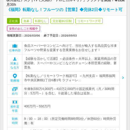
株式会社アスク | TVで人気の「トロピカルマリア」ブランドを展開！◆残業
月30h
《福岡》転勤なし！フルーツの【営業】◆完休2日◆リモート可
正社員
急募
転勤なし
完全週休2日制
リモートワーク可
女性のおしごと掲載中
情報更新日：2026/03/06
終了予定日：
2026/09/03
食品スーパーやコンビニへ向けて、当社が輸入する高品質な冷凍
フルーツや野菜を提案する営業業務をお任せします！
仕事内容
【経験を活かして活躍】＜必須条件＞大卒以上、家庭用商品の営
業経験、スーパーやコンビニなどのチェーン本部営業の経験、要
対象と
普免
なる方
【転勤なし／リモートワーク相談可】 ＜九州支店＞ 福岡県福岡
市中央区舞鶴1丁目6番1号 ラフォーレ…
勤務地
年俸制330万4,000円～410万2,000円※固定残業代（月／30時間
分：5万円～）を含む。※超過した場合は追加…
給与
400万円～550万円
初年度
年収
9：00 ～ 18：00 （所定労働時間8時間0分／休憩60分）時間外労
勤務
時間
働：有