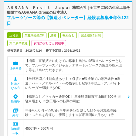
ＡＧＲＡＮＡ Ｆｒｕｉｔ Ｊａｐａｎ株式会社 | 全世界に50の生産工場を
展開するAGRANA Groupの日本法人
フルーツソース等の【製造オペレーター】経験者募集◆年休122
日
正社員
業種未経験OK
急募
転勤なし
完全週休2日制
第二新卒歓迎
女性のおしごと掲載中
情報更新日：2026/04/24
終了予定日：
2026/10/22
【増産・事業拡大に向けての募集】当社の製造オペレーターとし
て、フルーツソース／ジャム／デザート用ソースの製造や指示出
仕事内容
し等を担当いただきます。
【学歴不問／社員食堂あり】＜必須＞■製造業での勤務経験 ■派
遣／パート／アルバイトへの指示出し経験1年以上（アルバイト
対象と
のリーダー経験でもOK）
なる方
【転勤なし／マイカー通勤OK】 三重県四日市市山田町800番 ※
駐車場あり ※別工場への転勤の可能…
勤務地
年俸450万円～550万円※年俸を12分割した額を毎月支給※経
験・スキルを考慮し、優遇します※試用期間6ヶ月あり（待…
給与
450万円～550万円
初年度
年収