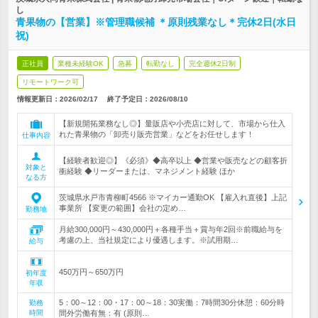
し
青果物の【営業】※管理職候補 ＊原則残業なし＊完休2日(水日
祝)
正社員
業種未経験OK
急募
転勤なし
完全週休2日制
リモートワーク可
情報更新日：2026/02/17
終了予定日：
2026/08/10
【新規開拓業務なし◎】量販店や小売店に対して、市場から仕入
れた青果物の「卸売り販売営業」などをお任せします！
仕事内容
【経験者歓迎◎】《必須》◆高卒以上 ◆営業や販売などの顧客折
対象と
衝経験 ◆リーダーまたは、マネジメント経験 ほか
なる方
茨城県水戸市青柳町4566 ※マイカー通勤OK 【雇入れ直後】上記
事業所 【変更の範囲】会社の定め…
勤務地
月給300,000円～430,000円＋各種手当＋賞与年2回※前職給与を
考慮の上、当社規定により優遇します。※試用期…
給与
450万円～650万円
初年度
年収
5：00～12：00・17：00～18：30実働：7時間30分休憩：60分時
勤務
時間
間外労働有無：有 (原則…