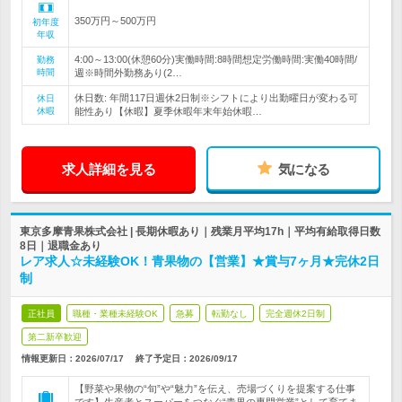
350万円～500万円
初年度
年収
4:00～13:00(休憩60分)実働時間:8時間想定労働時間:実働40時間/
勤務
時間
週※時間外勤務あり(2…
休日数: 年間117日週休2日制※シフトにより出勤曜日が変わる可
休日
休暇
能性あり【休暇】夏季休暇年末年始休暇…
求人詳細を見る
気になる
東京多摩青果株式会社 | 長期休暇あり｜残業月平均17h｜平均有給取得日数
8日｜退職金あり
レア求人☆未経験OK！青果物の【営業】★賞与7ヶ月★完休2日
制
正社員
職種・業種未経験OK
急募
転勤なし
完全週休2日制
第二新卒歓迎
情報更新日：2026/07/17
終了予定日：
2026/09/17
【野菜や果物の“旬”や“魅力”を伝え、売場づくりを提案する仕事