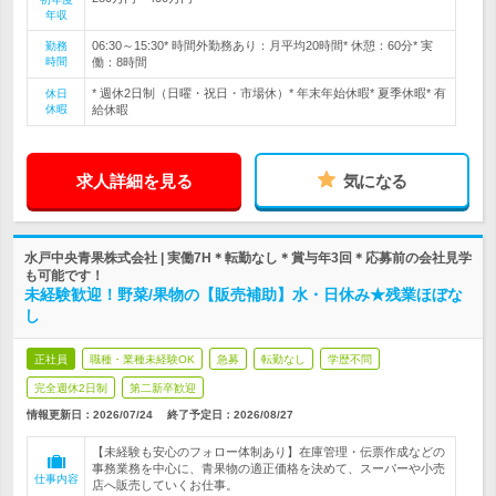
年収
06:30～15:30* 時間外勤務あり：月平均20時間* 休憩：60分* 実
勤務
時間
働：8時間
* 週休2日制（日曜・祝日・市場休）* 年末年始休暇* 夏季休暇* 有
休日
休暇
給休暇
求人詳細を見る
気になる
水戸中央青果株式会社 | 実働7H＊転勤なし＊賞与年3回＊応募前の会社見学
も可能です！
未経験歓迎！野菜/果物の【販売補助】水・日休み★残業ほぼな
し
正社員
職種・業種未経験OK
急募
転勤なし
学歴不問
完全週休2日制
第二新卒歓迎
情報更新日：2026/07/24
終了予定日：
2026/08/27
【未経験も安心のフォロー体制あり】在庫管理・伝票作成などの
事務業務を中心に、青果物の適正価格を決めて、スーパーや小売
仕事内容
店へ販売していくお仕事。