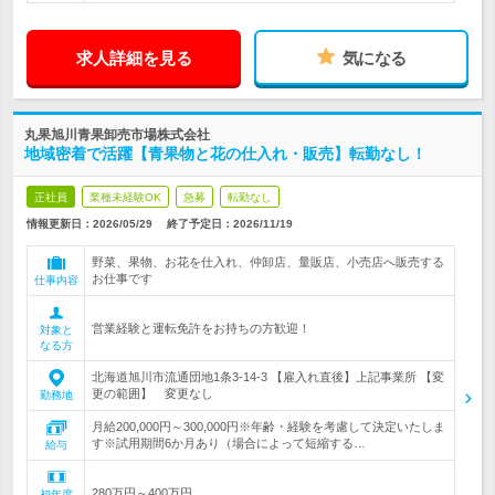
求人詳細を見る
気になる
丸果旭川青果卸売市場株式会社
地域密着で活躍【青果物と花の仕入れ・販売】転勤なし！
正社員
業種未経験OK
急募
転勤なし
情報更新日：2026/05/29
終了予定日：
2026/11/19
野菜、果物、お花を仕入れ、仲卸店、量販店、小売店へ販売する
お仕事です
仕事内容
営業経験と運転免許をお持ちの方歓迎！
対象と
なる方
北海道旭川市流通団地1条3-14-3 【雇入れ直後】上記事業所 【変
更の範囲】 変更なし
勤務地
月給200,000円～300,000円※年齢・経験を考慮して決定いたしま
す※試用期間6か月あり（場合によって短縮する…
給与
280万円～400万円
初年度