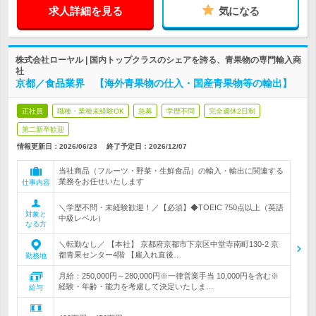
求人詳細を見る
気になる
株式会社ローヤル | 国内トップクラスのシェアを誇る、青果物の専門輸入商
社
京都／食品業界 【海外青果物の仕入・国産青果物等の輸出】
正社員
職種・業種未経験OK
急募
学歴不問
完全週休2日制
第二新卒歓迎
情報更新日：2026/06/23
終了予定日：
2026/12/07
当社商品（フルーツ・野菜・生鮮食品）の輸入・輸出に関連する
業務をお任せいたします
仕事内容
＼学歴不問・未経験歓迎！／【必須】◆TOEIC 750点以上（英語
対象と
中級レベル）
なる方
＼転勤なし／ 【本社】 京都府京都市下京区中堂寺南町130-2 京
都青果センター4階 【雇入れ直後…
勤務地
月給：250,000円～280,000円※一律営業手当 10,000円を含む※
経験・年齢・能力を考慮して決定いたしま…
給与