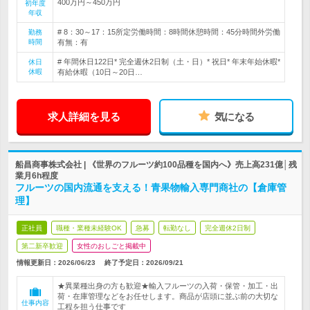
400万円～450万円
初年度
年収
# 8：30～17：15所定労働時間：8時間休憩時間：45分時間外労働
勤務
時間
有無：有
# 年間休日122日* 完全週休2日制（土・日）* 祝日* 年末年始休暇*
休日
休暇
有給休暇（10日～20日…
求人詳細を見る
気になる
船昌商事株式会社 | 《世界のフルーツ約100品種を国内へ》売上高231億│残
業月6h程度
フルーツの国内流通を支える！青果物輸入専門商社の【倉庫管
理】
正社員
職種・業種未経験OK
急募
転勤なし
完全週休2日制
第二新卒歓迎
女性のおしごと掲載中
情報更新日：2026/06/23
終了予定日：
2026/09/21
★異業種出身の方も歓迎★輸入フルーツの入荷・保管・加工・出
荷・在庫管理などをお任せします。商品が店頭に並ぶ前の大切な
仕事内容
工程を担う仕事です