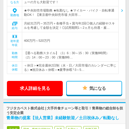
ューの方も大歓迎です！
なる方
★中央卸売市場勤務 ★転勤なし ★マイカー・バイク・自転車通
勤OK！ 【東京都中央卸売市場 大田市…
勤務地
月給31万円～35万円＋各種手当＋賞与年2回◎個人の経験やスキ
ルを考慮して金額を決定！◎試用期間1～2ヵ月も待遇・雇…
給与
400万円～520万円
初年度
年収
【選べる勤務スタイル】（1）6：30～15：30（実働8時間）
勤務
時間
（2）14：00～23：00（実働8時…
＜休日＞■完全週休2日制（水・日／大田市場のカレンダーに準じ
休日
休暇
る）■祝日休み＜休暇＞■夏季休暇└3～5…
求人詳細を見る
気になる
フジタカベスト株式会社 | 大手外食チェーン等と取引！青果物の総合卸を担
う安定企業
青果物の提案【法人営業】未経験歓迎／土日祝休み／転勤なし