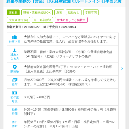
野菜や果物の【営業】◎未経験歓迎 ◎ルートメイン ◎手当充実
正社員
職種・業種未経験OK
急募
転勤なし
学歴不問
完全週休2日制
第二新卒歓迎
女性のおしごと掲載中
情報更新日：2026/03/27
終了予定日：
2026/09/24
大阪市中央卸売市場にて、スーパーなど量販店のバイヤーに向け
た青果物の提案営業、仕入れ、品質管理等をお任せします。
仕事内容
学歴不問！職種・業種未経験歓迎！《必須》◇普通自動車免許
対象と
（AT限定可）《歓迎》◇フォークリフトの免許
なる方
大阪府大阪市福島区野田1丁目1-86 ※マイカー・バイク通勤可
【雇入れ直後】上記事業所 【変更の…
勤務地
月給270,000円～290,000円※経験・スキル等を考慮して決定致し
ます。※上記には40時間分の一律固定残業代（…
給与
360万円～400万円
初年度
年収
6:00～15:30（実働8時間／休憩90分）※時間外労働：有（月15時
勤務
時間
間以下）
年間休日114日* 週休2日制（水曜・日曜・祝日定休日＋市場カレ
休日
休暇
ンダーの定休日）※月1～3回休日出勤…