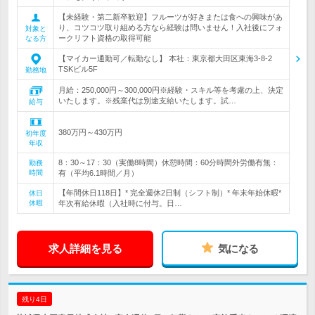
【未経験・第二新卒歓迎】フルーツが好きまたは食への興味があ
り、コツコツ取り組める方なら経験は問いません！入社後にフォ
対象と
ークリフト資格の取得可能
なる方
【マイカー通勤可／転勤なし】 本社：東京都大田区東海3-8-2
TSKビル5F
勤務地
月給：250,000円～300,000円※経験・スキル等を考慮の上、決定
いたします。※残業代は別途支給いたします。試…
給与
380万円～430万円
初年度
年収
8：30～17：30（実働8時間）休憩時間：60分時間外労働有無：
勤務
時間
有（平均6.1時間／月）
【年間休日118日】* 完全週休2日制（シフト制）* 年末年始休暇*
休日
休暇
年次有給休暇（入社時に付与。日…
求人詳細を見る
気になる
残り4日