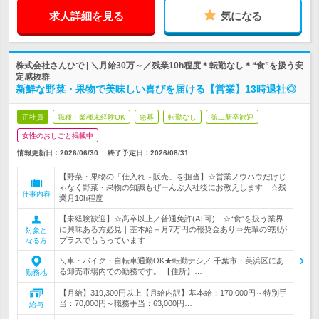
求人詳細を見る
気になる
株式会社さんひで | ＼月給30万～／残業10h程度＊転勤なし＊“食”を扱う安
定感抜群
新鮮な野菜・果物で美味しい喜びを届ける【営業】13時退社◎
正社員
職種・業種未経験OK
急募
転勤なし
第二新卒歓迎
女性のおしごと掲載中
情報更新日：2026/06/30
終了予定日：
2026/08/31
【野菜・果物の「仕入れ～販売」を担当】☆営業ノウハウだけじ
ゃなく野菜・果物の知識もぜーんぶ入社後にお教えします ☆残
仕事内容
業月10h程度
【未経験歓迎】☆高卒以上／普通免許(AT可)｜☆“食”を扱う業界
に興味ある方必見｜基本給＋月7万円の報奨金あり⇒先輩の9割が
対象と
プラスでもらっています
なる方
＼車・バイク・自転車通勤OK★転勤ナシ／ 千葉市・美浜区にあ
る卸売市場内での勤務です。 【住所】…
勤務地
【月給】319,300円以上【月給内訳】基本給：170,000円～特別手
当：70,000円～職務手当：63,000円…
給与