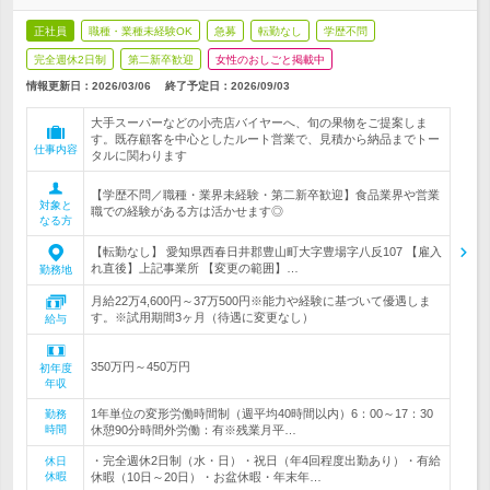
正社員
職種・業種未経験OK
急募
転勤なし
学歴不問
完全週休2日制
第二新卒歓迎
女性のおしごと掲載中
情報更新日：2026/03/06
終了予定日：
2026/09/03
大手スーパーなどの小売店バイヤーへ、旬の果物をご提案しま
す。既存顧客を中心としたルート営業で、見積から納品までトー
仕事内容
タルに関わります
【学歴不問／職種・業界未経験・第二新卒歓迎】食品業界や営業
対象と
職での経験がある方は活かせます◎
なる方
【転勤なし】 愛知県西春日井郡豊山町大字豊場字八反107 【雇入
れ直後】上記事業所 【変更の範囲】…
勤務地
月給22万4,600円～37万500円※能力や経験に基づいて優遇しま
す。※試用期間3ヶ月（待遇に変更なし）
給与
350万円～450万円
初年度
年収
1年単位の変形労働時間制（週平均40時間以内）6：00～17：30
勤務
時間
休憩90分時間外労働：有※残業月平…
・完全週休2日制（水・日）・祝日（年4回程度出勤あり）・有給
休日
休暇
休暇（10日～20日）・お盆休暇・年末年…