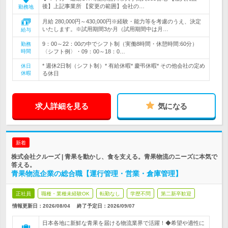
後】上記事業所 【変更の範囲】会社の…
勤務地
月給 280,000円～430,000円※経験・能力等を考慮のうえ、決定
いたします。※試用期間3か月（試用期間中は月…
給与
9：00～22：00の中でシフト制（実働8時間・休憩時間:60分）
勤務
時間
〈シフト例〉・09：00～18：0…
* 週休2日制（シフト制）* 有給休暇* 慶弔休暇* その他会社の定め
休日
休暇
る休日
求人詳細を見る
気になる
新着
株式会社クルーズ | 青果を動かし、食を支える。青果物流のニーズに本気で
答える。
青果物流企業の総合職【運行管理・営業・倉庫管理】
正社員
職種・業種未経験OK
転勤なし
学歴不問
第二新卒歓迎
情報更新日：2026/08/04
終了予定日：
2026/09/07
日本各地に新鮮な青果を届ける物流業界で活躍！◆希望や適性に