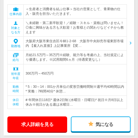
＜生産者と消費者を結ぶ仕事＞当社の営業として、青果物の仕
入・販売を担当いただきます。
仕事内容
＼未経験・第二新卒歓迎！／経験・スキル・資格は問いません！
◎食に興味がある方も大歓迎！お客様との関わりなどイチから教
対象と
えます
なる方
大阪府大阪市東住吉区今林1-2-68 大阪市中央卸売市場東部市場
内 【雇入れ直後】上記事業所 【変…
勤務地
月給21.5万円～35万円※経験、能力等を考慮の上、当社規定によ
り優遇します。※試用期間6ヵ月（待遇変更なし）
給与
300万円～450万円
初年度
年収
* 5：30～14：001か月単位の変形労働時間制※週平均40時間以内
勤務
時間
* 実働：7時間40分* 休憩…
# 年間休日118日* 週休2日制 (水曜日・日曜日)* 祝日※月8日以上
休日
休暇
休み※祝日がある週は水曜日…
求人詳細を見る
気になる