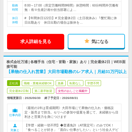
8:00～17:00（所定労働時間8時間）休憩時間：60分時間外労働有
勤務
時間
無：有※生産計画や担当部署によ…
# 【年間休日122日】# 完全週休2日（土日祝休み）└繁忙期に休
休日
休暇
日出勤あり 休日出勤の場合は振休を…
求人詳細を見る
気になる
株式会社万浦 | 各種手当（住宅・皆勤・家族）あり｜完全週休2日｜WEB面
接可能
【果物の仕入れ営業】大田市場勤務のレア求人｜月給31万円以上
正社員
職種・業種未経験OK
急募
転勤なし
学歴不問
完全週休2日制
第二新卒歓迎
女性のおしごと掲載中
情報更新日：2026/06/30
終了予定日：
2026/08/31
《最初の1年は育成期間》大田市場にて果物の仕入れ・価格設
定・販売まで担当。セリへの参加や提案を通じて、未経験から目
仕事内容
利きと営業力を身につけます
【学歴・経験一切不問】◆普通免許（AT限定可）のみでOK！
「食べることが好き」「面白い仕事がしたい」という社会人デビ
対象と