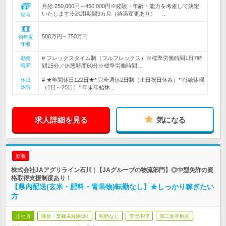
月給 250,000円～450,000円※経験・年齢・能力を考慮して決定
いたします※試用期間3カ月（待遇変更あり） …
給与
500万円～750万円
初年度
年収
# フレックスタイム制（フルフレックス）※標準労働時間1日7時
勤務
時間
間15分／休憩時間60分※標準労働時間…
# ★年間休日122日★* 完全週休2日制（土日祝日休み）* 有給休暇
休日
休暇
（1日～20日）* 年末年始休…
求人詳細を見る
気になる
新着
株式会社JAアグリライン石川 | 【JAグループの物流部門】◎中型免許の資
格取得支援制度あり！
【県内配送(玄米・肥料・青果物)転勤なし】★しっかり稼ぎたい
方
正社員
職種・業種未経験OK
転勤なし
学歴不問
第二新卒歓迎