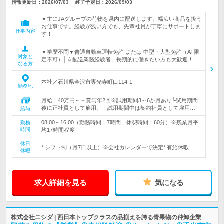
情報更新日：2026/07/03
終了予定日：
2026/09/03
▼主にJAグループの荷物を県内に配送します。幅広い商品を扱う
お仕事です。経験が浅い方でも、先輩社員が丁寧にサポートしま
仕事内容
す！
▼学歴不問▼普通自動車運転免許 または 中型・大型免許（AT限
対象と
定不可）│☆配送業務経験者、長期的に働きたい方も大歓迎！
なる方
本社／石川県金沢市専光寺町口114-1
勤務地
月給：40万円～＋賞与年2回※試用期間3～6か月あり└試用期間
後に正社員として雇用。 試用期間中は契約社員として雇用…
給与
08:00～16:00（勤務時間：7時間、休憩時間：60分）※残業月平
勤務
時間
均17時間程度
休日
* シフト制（月7日以上）※会社カレンダーで決定* 有給休暇
休暇
求人詳細を見る
気になる
株式会社ニシダ | 西日本トップクラスの品揃えを誇る青果物の仲卸企業