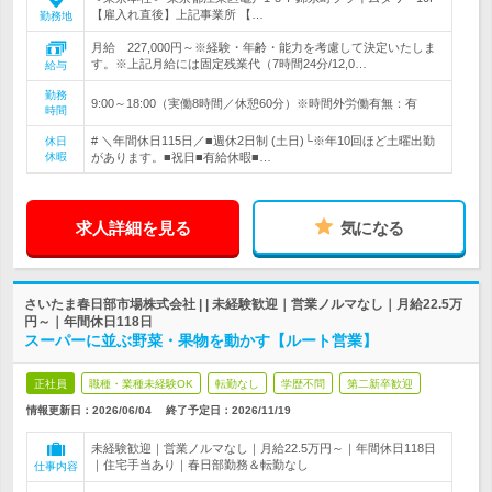
【雇入れ直後】上記事業所 【…
勤務地
月給 227,000円～※経験・年齢・能力を考慮して決定いたしま
す。※上記月給には固定残業代（7時間24分/12,0…
給与
勤務
9:00～18:00（実働8時間／休憩60分）※時間外労働有無：有
時間
# ＼年間休日115日／■週休2日制 (土日)└※年10回ほど土曜出勤
休日
休暇
があります。■祝日■有給休暇■…
求人詳細を見る
気になる
さいたま春日部市場株式会社 | | 未経験歓迎｜営業ノルマなし｜月給22.5万
円～｜年間休日118日
スーパーに並ぶ野菜・果物を動かす【ルート営業】
正社員
職種・業種未経験OK
転勤なし
学歴不問
第二新卒歓迎
情報更新日：2026/06/04
終了予定日：
2026/11/19
未経験歓迎｜営業ノルマなし｜月給22.5万円～｜年間休日118日
｜住宅手当あり｜春日部勤務＆転勤なし
仕事内容