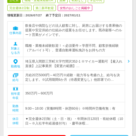
正社員
職種・業種未経験OK
急募
転勤なし
学歴不問
完全週休2日制
第二新卒歓迎
女性のおしごと掲載中
情報更新日：2026/07/27
終了予定日：
2027/01/11
飲食店や病院などの法人顧客に対し、厨房にお届けする青果物の
提案や安定供給の仕組みの提案をお任せします。既存顧客へのル
仕事内容
ート営業がメインです。
職種・業種未経験歓迎！＜必須要件＞学歴不問、顧客折衝経験
対象と
（アルバイト可）、普通自動車運転免許をお持ちの方
なる方
埼玉県入間郡三芳町大字竹間沢352-1 ※マイカー通勤可 【雇入れ
直後】上記事業所 【変更の範囲】…
勤務地
月給20万5000円～40万円※経験・能力等を考慮の上、給与を決
定します。※試用期間6か月（待遇変更なし）他部署での…
給与
350万円～600万円
初年度
年収
勤務
9:00～18:00（実働8時間・休憩60分）※時間外労働有無：有
時間
▼完全週休2日制（土・日・祝）・年間休日120日・有給休暇（10
休日
休暇
日～※入社半年経過後付与）・慶弔休暇…