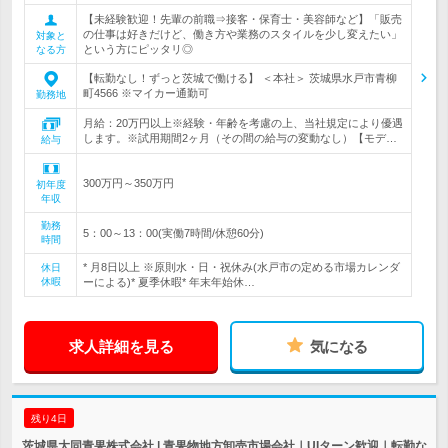
【未経験歓迎！先輩の前職⇒接客・保育士・美容師など】「販売
の仕事は好きだけど、働き方や業務のスタイルを少し変えたい」
対象と
という方にピッタリ◎
なる方
【転勤なし！ずっと茨城で働ける】 ＜本社＞ 茨城県水戸市青柳
町4566 ※マイカー通勤可
勤務地
月給：20万円以上※経験・年齢を考慮の上、当社規定により優遇
します。※試用期間2ヶ月（その間の給与の変動なし）【モデ…
給与
300万円～350万円
初年度
年収
勤務
5：00～13：00(実働7時間/休憩60分)
時間
* 月8日以上 ※原則水・日・祝休み(水戸市の定める市場カレンダ
休日
休暇
ーによる)* 夏季休暇* 年末年始休…
求人詳細を見る
気になる
残り4日
茨城県大同青果株式会社 | 青果物地方卸売市場会社｜UIターン歓迎｜転勤な