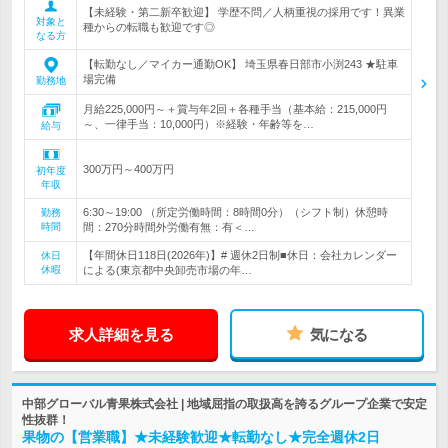
【未経験・第二新卒歓迎】 学歴不問／人柄重視の採用です！異業
対象と
種からの転職も歓迎です◎
なる方
【転勤なし／マイカー通勤OK】 埼玉県春日部市小渕243 ★駐車
場完備
勤務地
月給225,000円～＋賞与年2回＋各種手当（基本給：215,000円
～、一律手当：10,000円）※経験・年齢等を…
給与
300万円～400万円
初年度
年収
6:30～19:00 （所定労働時間：8時間0分）（シフト制）休憩時
勤務
時間
間：270分時間外労働有無：有＜…
【年間休日118日(2026年)】# 週休2日制■休日：会社カレンダー
休日
休暇
による(東京都中央卸売市場の年…
求人詳細を見る
気になる
中部グローバル青果株式会社 | 地域屈指の取扱高を誇るグループ企業で安定
性抜群！
果物の【営業職】★未経験歓迎★転勤なし★完全週休2日