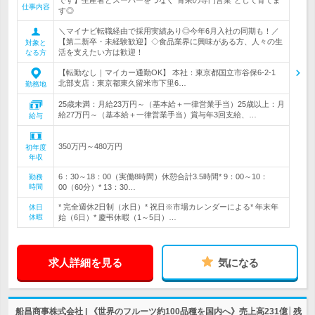
です】生産者とスーパーをつなぐ“青果の専門営業”として育てま
仕事内容
す◎
＼マイナビ転職経由で採用実績あり◎今年6月入社の同期も！／
【第二新卒・未経験歓迎】◇食品業界に興味がある方、人々の生
対象と
活を支えたい方は歓迎！
なる方
【転勤なし｜マイカー通勤OK】 本社：東京都国立市谷保6-2-1
北部支店：東京都東久留米市下里6…
勤務地
25歳未満：月給23万円～（基本給＋一律営業手当）25歳以上：月
給27万円～（基本給＋一律営業手当）賞与年3回支給、…
給与
350万円～480万円
初年度
年収
6：30～18：00（実働8時間）休憩合計3.5時間* 9：00～10：
勤務
時間
00（60分）* 13：30…
* 完全週休2日制（水日）* 祝日※市場カレンダーによる* 年末年
休日
休暇
始（6日）* 慶弔休暇（1～5日）…
求人詳細を見る
気になる
船昌商事株式会社 | 《世界のフルーツ約100品種を国内へ》売上高231億│残