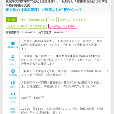
茨城県大同青果株式会社 | 完全週休2日！転勤なし！家族手当をはじめ環境
や福利厚生も充実
青果物の【物流管理】※残業なし/午後から出社
正社員
職種・業種未経験OK
急募
転勤なし
学歴不問
完全週休2日制
第二新卒歓迎
女性のおしごと掲載中
情報更新日：2026/02/17
終了予定日：
2026/08/10
【午後から出勤＆残業ナシ！】商品管理やシフト管理など、物流
部門の管理業務をお任せします。会社負担で資格取得も可能で
仕事内容
す！
【未経験・第二新卒OK！】◆高卒以上◆要普免(AT限可)◆午後
からの出社だから朝が弱いという方も必見！※何らかのリーダー
対象と
経験がある方は優遇します
なる方
【転勤ナシ！腰を据えて長く働ける】 茨城県水戸市青柳町4566
※マイカー通勤可 【雇入れ直後】上…
勤務地
月給20万円～40万円＋各種手当＋賞与年2回※前職給与を考慮の
上、当社規定により優遇します。※試用期間3ヵ月（その間…
給与
350万円～550万円
初年度
年収
12：00～翌5：30（上記の時間内のシフト制／実働7.5時間／休憩
勤務
時間
60分）早くて12時出社、遅くて…