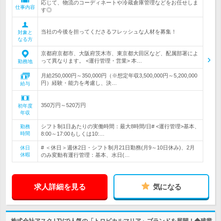
応じて、物流のコーディネートや冷蔵倉庫管理などをお任せしま
仕事内容
す◎
当社の今後を担ってくださるフレッシュな人材を募集！
対象と
なる方
京都府京都市、大阪府茨木市、東京都大田区など、配属部署によ
って異なります。 <運行管理・営業> 本…
勤務地
月給250,000円～350,000円（※想定年収3,500,000円～5,200,000
円）経験・能力を考慮し、決…
給与
350万円～520万円
初年度
年収
シフト制1日あたりの実働時間：最大8時間/日# <運行管理>基本、
勤務
時間
8:00～17:00もしくは10:…
# ＜休日＞週休2日・シフト制月21日勤務(月9～10日休み)、2月
休日
休暇
のみ変動有運行管理：基本、水日(…
求人詳細を見る
気になる