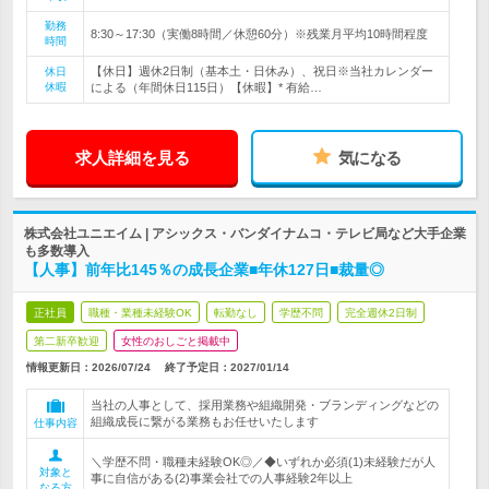
勤務
8:30～17:30（実働8時間／休憩60分）※残業月平均10時間程度
時間
【休日】週休2日制（基本土・日休み）、祝日※当社カレンダー
休日
休暇
による（年間休日115日）【休暇】* 有給…
求人詳細を見る
気になる
株式会社ユニエイム | アシックス・バンダイナムコ・テレビ局など大手企業
も多数導入
【人事】前年比145％の成長企業■年休127日■裁量◎
正社員
職種・業種未経験OK
転勤なし
学歴不問
完全週休2日制
第二新卒歓迎
女性のおしごと掲載中
情報更新日：2026/07/24
終了予定日：
2027/01/14
当社の人事として、採用業務や組織開発・ブランディングなどの
組織成長に繋がる業務もお任せいたします
仕事内容
＼学歴不問・職種未経験OK◎／◆いずれか必須(1)未経験だが人
対象と
事に自信がある(2)事業会社での人事経験2年以上
なる方