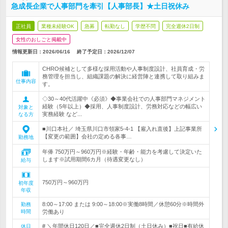
急成長企業で人事部門を牽引【人事部長】★土日祝休み
正社員
業種未経験OK
急募
転勤なし
学歴不問
完全週休2日制
女性のおしごと掲載中
情報更新日：2026/06/16
終了予定日：
2026/12/07
CHRO候補として多様な採用活動や人事制度設計、社員育成・労
務管理を担当し、組織課題の解決に経営陣と連携して取り組みま
仕事内容
す。
◇30～40代活躍中《必須》◆事業会社での人事部門マネジメント
経験（5年以上）◆採用、人事制度設計、労務対応などの幅広い
対象と
実務経験 など...
なる方
■川口本社／ 埼玉県川口市領家5-4-1 【雇入れ直後】上記事業所
【変更の範囲】会社の定める各事…
勤務地
年俸 750万円～960万円※経験・年齢・能力を考慮して決定いた
します※試用期間6カ月（待遇変更なし）
給与
750万円～960万円
初年度
年収
8:00～17:00 または 9:00～18:00※実働8時間／休憩60分※時間外
勤務
時間
労働あり
# ＼年間休日120日／■完全週休2日制（土日休み）■祝日■有給休
休日