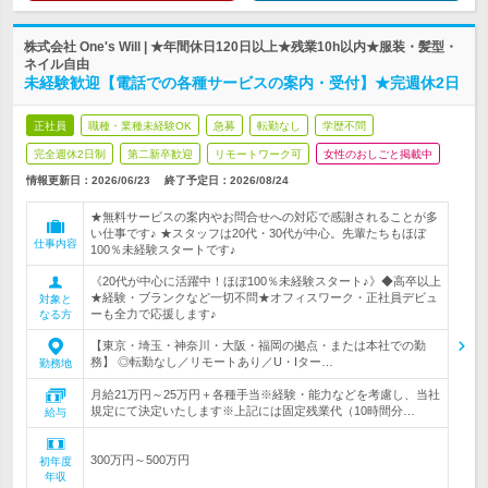
株式会社 One's Will | ★年間休日120日以上★残業10h以内★服装・髪型・
ネイル自由
未経験歓迎【電話での各種サービスの案内・受付】★完週休2日
正社員
職種・業種未経験OK
急募
転勤なし
学歴不問
完全週休2日制
第二新卒歓迎
リモートワーク可
女性のおしごと掲載中
情報更新日：2026/06/23
終了予定日：
2026/08/24
★無料サービスの案内やお問合せへの対応で感謝されることが多
い仕事です♪ ★スタッフは20代・30代が中心。先輩たちもほぼ
仕事内容
100％未経験スタートです♪
《20代が中心に活躍中！ほぼ100％未経験スタート♪》◆高卒以上
★経験・ブランクなど一切不問★オフィスワーク・正社員デビュ
対象と
ーも全力で応援します♪
なる方
【東京・埼玉・神奈川・大阪・福岡の拠点・または本社での勤
務】 ◎転勤なし／リモートあり／U・Iター…
勤務地
月給21万円～25万円＋各種手当※経験・能力などを考慮し、当社
規定にて決定いたします※上記には固定残業代（10時間分…
給与
300万円～500万円
初年度
年収