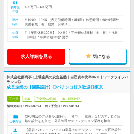
400万円～600万円
初年度
年収
# 10:00～19:00 （所定労働時間：8時間）休憩時間：60分時間外
勤務
時間
労働有無：有 残業：月平均…
# 【年間休日120日】《休日》* 完全週休2日制（土・日）* 祝日
休日
休暇
《休暇》* 年間有給休暇* 夏季…
求人詳細を見る
気になる
株式会社藤商事 | 上場企業の安定基盤｜自己資本比率86％｜ワークライフバ
ランス◎
成長企業の【回路設計】◎パチンコ好き歓迎◎東京
正社員
急募
完全週休2日制
第二新卒歓迎
情報更新日：2026/07/24
終了予定日：
2027/01/14
CPU周辺のデジタル回路や、「音声」「電源」などのアナログ回
路の設計をお任せ。外注管理やディレクション業務も担当。
仕事内容
【必須:パチンコ・パチスロ業界でのデジタル・アナログ回路設計