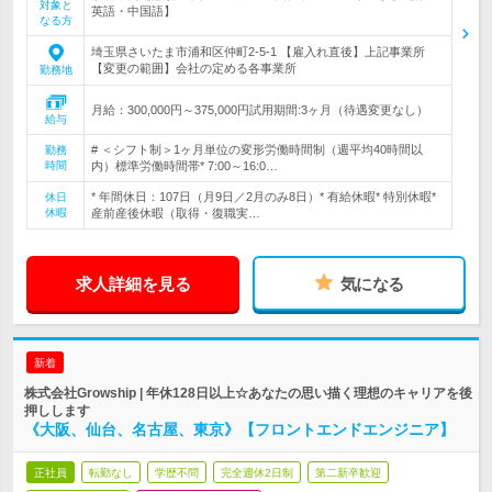
対象と
英語・中国語】
なる方
埼玉県さいたま市浦和区仲町2-5-1 【雇入れ直後】上記事業所
【変更の範囲】会社の定める各事業所
勤務地
月給：300,000円～375,000円試用期間:3ヶ月（待遇変更なし）
給与
# ＜シフト制＞1ヶ月単位の変形労働時間制（週平均40時間以
勤務
時間
内）標準労働時間帯* 7:00～16:0…
* 年間休日：107日（月9日／2月のみ8日）* 有給休暇* 特別休暇*
休日
休暇
産前産後休暇（取得・復職実…
求人詳細を見る
気になる
新着
株式会社Growship | 年休128日以上☆あなたの思い描く理想のキャリアを後
押しします
《大阪、仙台、名古屋、東京》【フロントエンドエンジニア】
正社員
転勤なし
学歴不問
完全週休2日制
第二新卒歓迎