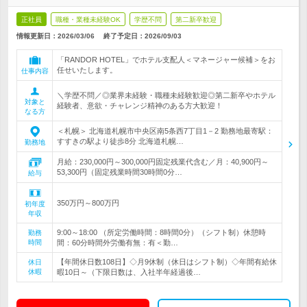
正社員
職種・業種未経験OK
学歴不問
第二新卒歓迎
情報更新日：2026/03/06
終了予定日：
2026/09/03
「RANDOR HOTEL」でホテル支配人＜マネージャー候補＞をお
任せいたします。
仕事内容
＼学歴不問／◎業界未経験・職種未経験歓迎◎第二新卒やホテル
対象と
経験者、意欲・チャレンジ精神のある方大歓迎！
なる方
＜札幌＞ 北海道札幌市中央区南5条西7丁目1－2 勤務地最寄駅：
すすきの駅より徒歩8分 北海道札幌…
勤務地
月給：230,000円～300,000円固定残業代含む／月：40,900円～
53,300円（固定残業時間30時間0分…
給与
350万円～800万円
初年度
年収
9:00～18:00 （所定労働時間：8時間0分）（シフト制）休憩時
勤務
時間
間：60分時間外労働有無：有＜勤…
【年間休日数108日】◇月9休制（休日はシフト制）◇年間有給休
休日
休暇
暇10日～（下限日数は、入社半年経過後…