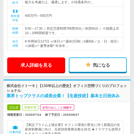
能力を考慮の上、優遇します。※待遇条件の…
給与
400万円～500万円
初年度
年収
9:00～17:30（ 所定労度時間7時間30分／休憩60分 ）※残業は月
勤務
時間
10～20時間程度です。 …
# 年間休日127日 ≪休日≫* 週休2日制（4週8休／土・日・祝日）
休日
休暇
≪休暇≫* 夏季休暇* 年末年…
求人詳細を見る
気になる
株式会社イトーキ | 【130年以上の歴史】オフィス空間づくりのプロフェッ
ショナル
業界トップクラスの成長企業！【生産技術】基本土日祝休み
正社員
学歴不問
女性のおしごと掲載中
情報更新日：2026/07/24
終了予定日：
2026/08/27
【東証プライム上場企業】オフィス環境の変化に伴う新製品の生
産体制整備に向け、生産技術業務全般を担当 ★ドラマでも使用さ
仕事内容
れるオフィス家具を製造