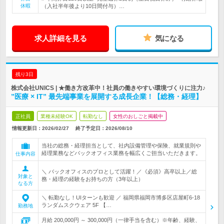
休暇
（入社半年後より10日間付与）…
求人詳細を見る
気になる
残り3日
株式会社UNICS | ★働き方改革中！社員の働きやすい環境づくりに注力♪
”医療 × IT” 最先端事業を展開する成長企業！【総務・経理】
正社員
業種未経験OK
転勤なし
女性のおしごと掲載中
情報更新日：2026/02/27
終了予定日：
2026/08/10
当社の総務・経理担当として、社内設備管理や保険、就業規則や
経理業務などバックオフィス業務を幅広くご担当いただきます。
仕事内容
＼ バックオフィスのプロとして活躍！／《必須》高卒以上／総
対象と
務・経理の経験をお持ちの方（3年以上）
なる方
＼ 転勤なし！UIターンも歓迎 ／ 福岡県福岡市博多区店屋町6-18
ランダムスクウェア 5F 【…
勤務地
月給 200,000円 ～ 300,000円（一律手当を含む）※年齢、経験、