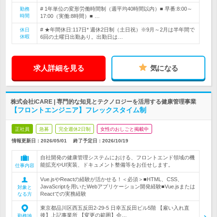
# 1年単位の変形労働時間制（週平均40時間以内）■ 早番:8:00～
勤務
時間
17:00（実働:8時間）■ …
# ★年間休日:117日* 週休2日制（土日祝）※9月～2月は半年間で
休日
休暇
6回の土曜日出勤あり。出勤日は…
求人詳細を見る
気になる
株式会社iCARE | 専門的な知見とテクノロジーを活用する健康管理事業
【フロントエンジニア】フレックスタイム制
正社員
急募
完全週休2日制
女性のおしごと掲載中
情報更新日：2026/05/01
終了予定日：
2026/10/19
自社開発の健康管理システムにおける、フロントエンド領域の機
能拡充やUI実装、ドキュメント整備等をお任せします。
仕事内容
Vue.jsやReactの経験が活かせる！＜必須＞■HTML、CSS、
JavaScriptを用いたWebアプリケーション開発経験■Vue.jsまたは
対象と
Reactでの実務経験
なる方
東京都品川区西五反田2-29-5 日幸五反田ビル5階 【雇い入れ直
後】上記事業所 【変更の範囲】会…
勤務地