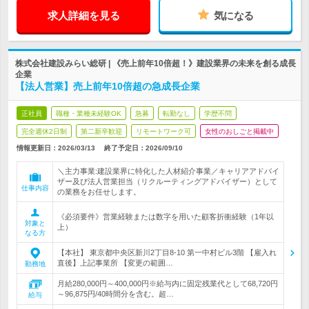
求人詳細を見る
気になる
株式会社建設みらい総研 | 《売上前年10倍超！》建設業界の未来を創る成長
企業
【法人営業】売上前年10倍超の急成長企業
正社員
職種・業種未経験OK
急募
転勤なし
学歴不問
完全週休2日制
第二新卒歓迎
リモートワーク可
女性のおしごと掲載中
情報更新日：2026/03/13
終了予定日：
2026/09/10
＼主力事業:建設業界に特化した人材紹介事業／キャリアアドバイ
ザー及び法人営業担当（リクルーティングアドバイザー）として
仕事内容
の業務をお任せします。
《必須要件》営業経験または数字を用いた顧客折衝経験（1年以
対象と
上）
なる方
【本社】 東京都中央区新川2丁目8-10 第一中村ビル3階 【雇入れ
直後】上記事業所 【変更の範囲…
勤務地
月給280,000円～400,000円※給与内に固定残業代として68,720円
～96,875円/40時間分を含む。超…
給与