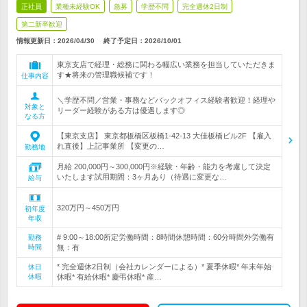
正社員
業種未経験OK
急募
学歴不問
完全週休2日制
第二新卒歓迎
情報更新日：2026/04/30
終了予定日：
2026/10/01
東京支店で経理・総務に関わる幅広い業務を担当していただきま
す★将来の管理職候補です！
仕事内容
＼学歴不問／営業・事務などバックオフィス経験者歓迎！経理や
対象と
リーダー経験がある方は優遇します◎
なる方
【東京支店】 東京都板橋区板橋1-42-13 大佳板橋ビル2F 【雇入
れ直後】上記事業所 【変更の…
勤務地
月給 200,000円～300,000円※経験・年齢・能力を考慮して決定
いたします試用期間：3ヶ月あり（待遇に変更な…
給与
320万円～450万円
初年度
年収
# 9:00～18:00所定労働時間：8時間休憩時間：60分時間外労働有
勤務
時間
無：有
* 完全週休2日制（会社カレンダーによる）* 夏季休暇* 年末年始
休日
休暇
休暇* 有給休暇* 慶弔休暇* 産…