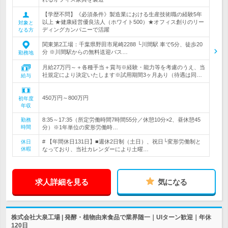
【学歴不問】《必須条件》製造業における生産技術職の経験5年
以上 ★健康経営優良法人（ホワイト500）★オフィス創りのリー
対象と
ディングカンパニーで活躍
なる方
関東第2工場：千葉県野田市尾崎2288 └川間駅 車で5分、徒歩20
分 ※川間駅からの無料送迎バス…
勤務地
月給27万円～＋各種手当＋賞与※経験・能力等を考慮のうえ、当
社規定により決定いたします※試用期間3ヶ月あり（待遇は同…
給与
450万円～800万円
初年度
年収
8:35～17:35（所定労働時間7時間55分／休憩10分×2、昼休憩45
勤務
時間
分）※1年単位の変形労働時…
# 【年間休日131日】■週休2日制（土日）、祝日└変形労働制と
休日
休暇
なっており、当社カレンダーにより土曜…
求人詳細を見る
気になる
株式会社大泉工場 | 発酵・植物由来食品で業界随一｜UIターン歓迎｜年休
120日