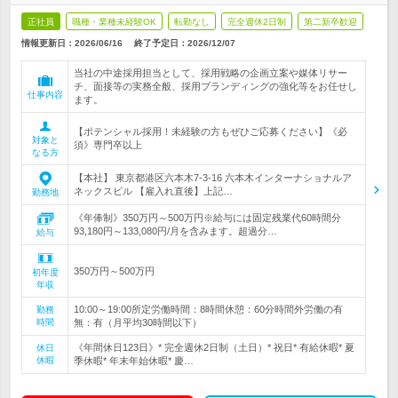
正社員
職種・業種未経験OK
転勤なし
完全週休2日制
第二新卒歓迎
情報更新日：2026/06/16
終了予定日：
2026/12/07
当社の中途採用担当として、採用戦略の企画立案や媒体リサー
チ、面接等の実務全般、採用ブランディングの強化等をお任せし
仕事内容
ます。
【ポテンシャル採用！未経験の方もぜひご応募ください】《必
対象と
須》専門卒以上
なる方
【本社】 東京都港区六本木7-3-16 六本木インターナショナルア
ネックスビル 【雇入れ直後】上記…
勤務地
《年俸制》350万円～500万円※給与には固定残業代60時間分
93,180円～133,080円/月を含みます。超過分…
給与
350万円～500万円
初年度
年収
10:00～19:00所定労働時間：8時間休憩：60分時間外労働の有
勤務
時間
無：有（月平均30時間以下）
《年間休日123日》* 完全週休2日制（土日）* 祝日* 有給休暇* 夏
休日
休暇
季休暇* 年末年始休暇* 慶…