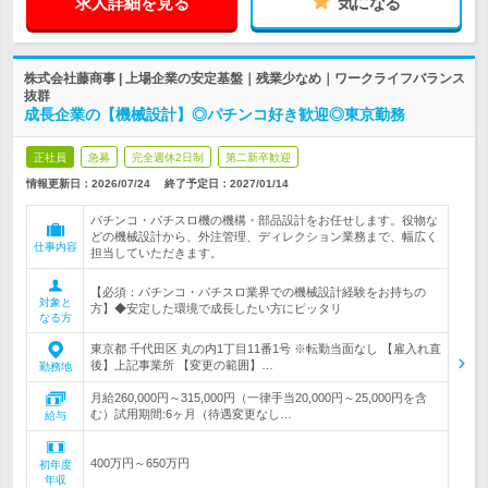
求人詳細を見る
気になる
株式会社藤商事 | 上場企業の安定基盤｜残業少なめ｜ワークライフバランス
抜群
成長企業の【機械設計】◎パチンコ好き歓迎◎東京勤務
正社員
急募
完全週休2日制
第二新卒歓迎
情報更新日：2026/07/24
終了予定日：
2027/01/14
パチンコ・パチスロ機の機構・部品設計をお任せします。役物な
どの機械設計から、外注管理、ディレクション業務まで、幅広く
仕事内容
担当していただきます。
【必須：パチンコ・パチスロ業界での機械設計経験をお持ちの
対象と
方】◆安定した環境で成長したい方にピッタリ
なる方
東京都 千代田区 丸の内1丁目11番1号 ※転勤当面なし 【雇入れ直
後】上記事業所 【変更の範囲】…
勤務地
月給260,000円～315,000円（一律手当20,000円～25,000円を含
む）試用期間:6ヶ月（待遇変更なし…
給与
400万円～650万円
初年度
年収