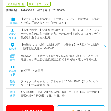
完全週休2日制
リモートワーク可
情報更新日：2026/06/23
終了予定日：
2026/08/24
【会社の未来を創造する！】労務チームにて、勤怠管理・入退社
や社保の手続きなどをお任せします！
仕事内容
【若手活躍中！】◎事務職経験があり、丁寧・正確・スピーディ
ーかつ自主的に取り組める方、一緒に会社を創りましょう！★労
対象と
務経験がある方も大歓迎
なる方
【転勤なし ＆ 大阪（大阪市北区）で募集！】 ■大阪本社 大阪府
大阪市北区大淀中1-1-88-60…
勤務地
月給25万円～＋諸手当＋賞与年2回※前職給与額をベースとして
考慮します※上記は最低保証金額です※経験・能力を考慮の上…
給与
367万円～426万円
初年度
年収
フレックスタイム制【コアタイム】10:00～15:00【フレキシブル
勤務
時間
タイム】始業時間帯7:00～10…
# ＼年間休日116日／■完全週休2日制（土・日）■年末年始休暇■
休日
休暇
慶弔休暇■有給休暇（1日、半日、時…