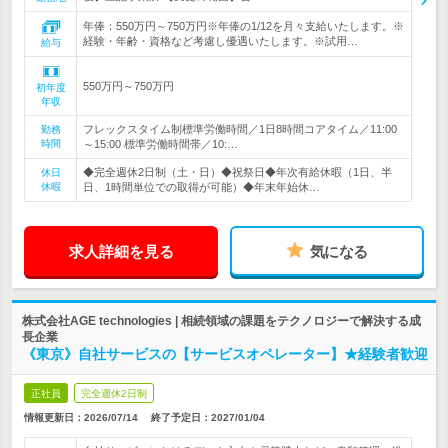
年俸：550万円～750万円※年俸の1/12を月々支給いたします。※
経験・年齢・資格など考慮し優遇いたします。※試用…
給与
550万円～750万円
初年度
年収
フレックスタイム制標準労働時間／1日8時間コアタイム／11:00
勤務
時間
～15:00 標準労働時間帯／10:…
◆完全週休2日制（土・日）◆祝祭日◆年次有給休暇（1日、半
休日
休暇
日、1時間単位での取得が可能）◆年末年始休…
求人詳細を見る
気になる
株式会社AGE technologies | 相続領域の課題をテクノロジーで解決する成
長企業
《東京》自社サービスの【サービスオペレーター】★経験者歓迎
正社員
完全週休2日制
情報更新日：2026/07/14
終了予定日：
2027/01/04