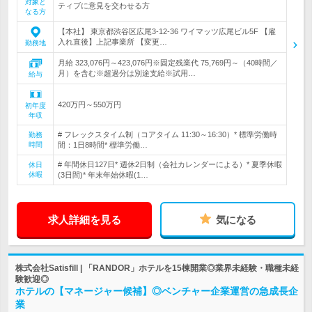
対象と
ティブに意見を交わせる方
なる方
【本社】 東京都渋谷区広尾3-12-36 ワイマッツ広尾ビル5F 【雇
入れ直後】上記事業所 【変更…
勤務地
月給 323,076円～423,076円※固定残業代 75,769円～（40時間／
月）を含む※超過分は別途支給※試用…
給与
420万円～550万円
初年度
年収
# フレックスタイム制（コアタイム 11:30～16:30）* 標準労働時
勤務
時間
間：1日8時間* 標準労働…
# 年間休日127日* 週休2日制（会社カレンダーによる）* 夏季休暇
休日
休暇
(3日間)* 年末年始休暇(1…
求人詳細を見る
気になる
株式会社Satisfill | 「RANDOR」ホテルを15棟開業◎業界未経験・職種未経
験歓迎◎
ホテルの【マネージャー候補】◎ベンチャー企業運営の急成長企
業