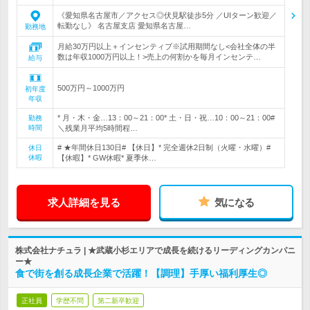
《愛知県名古屋市／アクセス◎伏見駅徒歩5分 ／UIターン歓迎／
転勤なし》 名古屋支店 愛知県名古屋…
勤務地
月給30万円以上＋インセンティブ※試用期間なし<会社全体の半
数は年収1000万円以上！>売上の何割かを毎月インセンテ…
給与
500万円～1000万円
初年度
年収
* 月・木・金…13：00～21：00* 土・日・祝…10：00～21：00#
勤務
時間
＼残業月平均5時間程…
# ★年間休日130日# 【休日】* 完全週休2日制（火曜・水曜）#
休日
休暇
【休暇】* GW休暇* 夏季休…
求人詳細を見る
気になる
株式会社ナチュラ | ★武蔵小杉エリアで成長を続けるリーディングカンパニ
ー★
食で街を創る成長企業で活躍！【調理】手厚い福利厚生◎
正社員
学歴不問
第二新卒歓迎