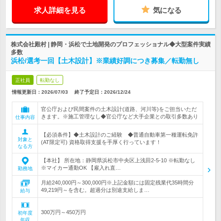
求人詳細を見る
気になる
株式会社殿村 | 静岡・浜松で土地開発のプロフェッショナル◆大型案件実績
多数
浜松/選考一回【土木設計】※業績好調につき募集／転勤無し
正社員
転勤なし
情報更新日：2026/07/03
終了予定日：
2026/12/24
官公庁および民間案件の土木設計(道路、河川等)をご担当いただ
きます。※施工管理なし◆官公庁など大手企業との取引多数あり
仕事内容
【必須条件】◆土木設計のご経験 ◆普通自動車第一種運転免許
対象と
(AT限定可) 資格取得支援を手厚く行っています！
なる方
【本社】 所在地：静岡県浜松市中央区上浅田2-5-10 ※転勤なし
※マイカー通勤OK 【雇入れ直…
勤務地
月給240,000円～300,000円※上記金額には固定残業代35時間分
49,219円～を含む。超過分は別途支給しま…
給与
300万円～450万円
初年度
年収