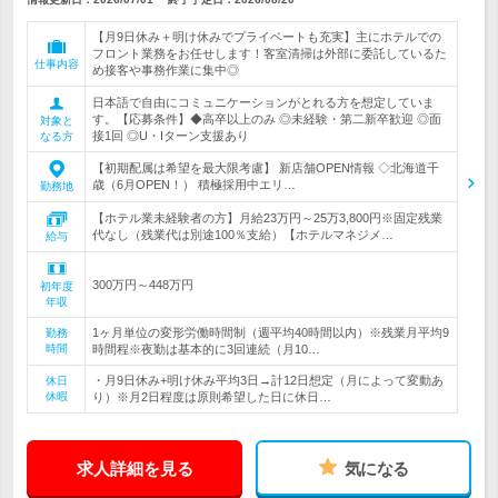
【月9日休み＋明け休みでプライベートも充実】主にホテルでの
フロント業務をお任せします！客室清掃は外部に委託しているた
仕事内容
め接客や事務作業に集中◎
日本語で自由にコミュニケーションがとれる方を想定していま
す。【応募条件】◆高卒以上のみ ◎未経験・第二新卒歓迎 ◎面
対象と
接1回 ◎U・Iターン支援あり
なる方
【初期配属は希望を最大限考慮】 新店舗OPEN情報 ◇北海道千
歳（6月OPEN！） 積極採用中エリ…
勤務地
【ホテル業未経験者の方】月給23万円～25万3,800円※固定残業
代なし（残業代は別途100％支給）【ホテルマネジメ…
給与
300万円～448万円
初年度
年収
1ヶ月単位の変形労働時間制（週平均40時間以内）※残業月平均9
勤務
時間
時間程※夜勤は基本的に3回連続（月10…
・月9日休み+明け休み平均3日→計12日想定（月によって変動あ
休日
休暇
り）※月2日程度は原則希望した日に休日…
求人詳細を見る
気になる