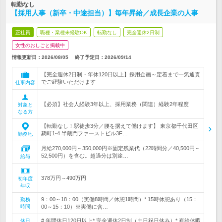
転勤なし
【採用人事（新卒・中途担当）】毎年昇給／成長企業の人事
正社員
職種・業種未経験OK
転勤なし
完全週休2日制
女性のおしごと掲載中
情報更新日：2026/08/05
終了予定日：
2026/09/14
【完全週休2日制・年休120日以上】採用企画～定着まで一気通貫
でご経験いただけます
仕事内容
【必須】社会人経験3年以上、採用業務（関連）経験2年程度
対象と
なる方
【転勤なし！駅徒歩3分／腰を据えて働けます】 東京都千代田区
麹町1-4 半蔵門ファーストビル3F…
勤務地
月給270,000円～350,000円※固定残業代（22時間分／40,500円～
52,500円）を含む。超過分は別途…
給与
378万円～490万円
初年度
年収
9：00～18：00（実働8時間／休憩1時間）* 15時休憩あり（15：
勤務
時間
00～15：10）※実働に含…
# 年間休日120日以上* 完全週休2日制（土日祝日休み）* 有給休暇
休日