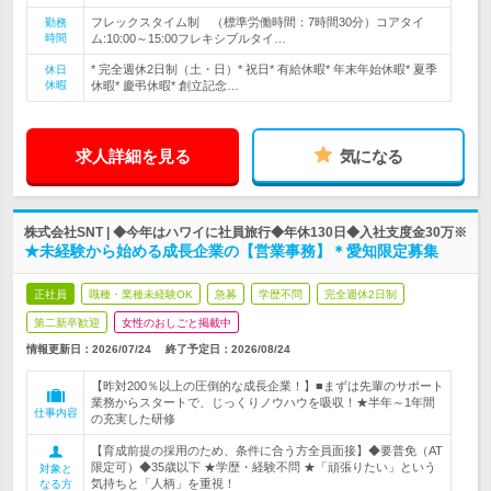
フレックスタイム制 （標準労働時間：7時間30分）コアタイ
勤務
時間
ム:10:00～15:00フレキシブルタイ…
* 完全週休2日制（土・日）* 祝日* 有給休暇* 年末年始休暇* 夏季
休日
休暇
休暇* 慶弔休暇* 創立記念…
求人詳細を見る
気になる
株式会社SNT | ◆今年はハワイに社員旅行◆年休130日◆入社支度金30万※
★未経験から始める成長企業の【営業事務】＊愛知限定募集
正社員
職種・業種未経験OK
急募
学歴不問
完全週休2日制
第二新卒歓迎
女性のおしごと掲載中
情報更新日：2026/07/24
終了予定日：
2026/08/24
【昨対200％以上の圧倒的な成長企業！】■まずは先輩のサポート
業務からスタートで、じっくりノウハウを吸収！★半年～1年間
仕事内容
の充実した研修
【育成前提の採用のため、条件に合う方全員面接】◆要普免（AT
限定可）◆35歳以下 ★学歴・経験不問 ★「頑張りたい」という
対象と
気持ちと「人柄」を重視！
なる方