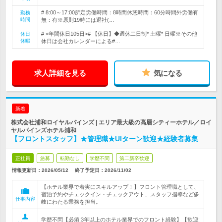
# 8:00～17:00所定労働時間：8時間休憩時間：60分時間外労働有
勤務
時間
無：有※原則19時には退社(…
# <年間休日105日># 【休日】◆週休二日制* 土曜* 日曜※その他
休日
休暇
休日は会社カレンダーによる#…
求人詳細を見る
気になる
新着
株式会社浦和ロイヤルパインズ | エリア最大級の高層シティーホテル／ロイ
ヤルパインズホテル浦和
【フロントスタッフ】★管理職★UIターン歓迎★経験者募集
正社員
急募
転勤なし
学歴不問
第二新卒歓迎
情報更新日：2026/05/12
終了予定日：
2026/11/02
【ホテル業界で着実にスキルアップ！】フロント管理職として、
宿泊予約やチェックイン・チェックアウト、スタッフ指導など多
仕事内容
岐にわたる業務を担当。
学歴不問【必須:3年以上のホテル業界でのフロント経験】【歓迎: