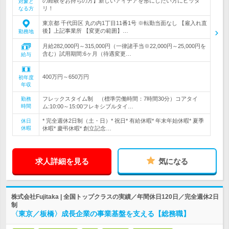
の経験をお持ちの方】新しいアイデアを形にしたい方にピッタ
対象と
リ！
なる方
東京都 千代田区 丸の内1丁目11番1号 ※転勤当面なし 【雇入れ直
後】上記事業所 【変更の範囲】…
勤務地
月給282,000円～315,000円（一律諸手当※22,000円～25,000円を
含む）試用期間:6ヶ月（待遇変更…
給与
400万円～650万円
初年度
年収
フレックスタイム制 （標準労働時間：7時間30分）コアタイ
勤務
時間
ム:10:00～15:00フレキシブルタイ…
* 完全週休2日制（土・日）* 祝日* 有給休暇* 年末年始休暇* 夏季
休日
休暇
休暇* 慶弔休暇* 創立記念…
求人詳細を見る
気になる
株式会社Fujitaka | 全国トップクラスの実績／年間休日120日／完全週休2日
制
〈東京／板橋〉成長企業の事業基盤を支える【総務職】