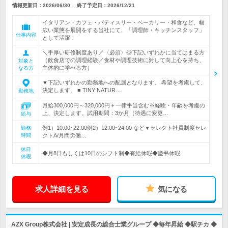
情報更新日：2026/06/30
終了予定日：
2026/12/21
イタリアン・カフェ・パティスリー・ベーカリー・和食など、幅
広い業態を展開をする当社にて、「調理師・キッチンスタッフ」
仕事内容
として活躍！
＼手厚い研修制度あり／〈必須〉◎下記いずれかに当てはまる方
（飲食店での調理経験／食材や調理技術に対して向上心を持ち、
対象と
主体的に学べる方）
なる方
▼下記いずれかの勤務地への配属となります。 希望を考慮して、
決定します。 ■ TINY NATUR…
勤務地
月給300,000円～320,000円＋一律手当含む※経験・年齢を考慮の
上、決定します。試用期間：3か月（待遇に変更…
給与
例1）10:00~22:00例2）12:00~24:00 など▼セレクト社員制度セレ
勤務
時間
クトA/月間労働…
休日
◆月8日もしくは10日のシフト制◆有給休暇◆慶弔休暇
休暇
求人詳細を見る
気になる
AZX Group株式会社 | 安定成長の総合士業グループ ◆毎年昇給 ◆駅チカ ◆