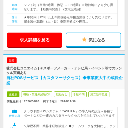
シフト制（実働8時間 休憩1～1.5時間）※勤務地により少し異
勤務
時間
なります。【勤務時間例】（文京区/新都…
★年間休日120日以上※勤務拠点や担当業務により異なります。
休日
休暇
完全週休2日制（土・日）※勤務拠点や担当…
求人詳細を見る
気になる
新着
株式会社ユニエイム | ＃スポーツメーカー・テレビ局・イベント等でのレン
タル実績あり
自社POSサービス【カスタマーサクセス】◆事業拡大中の成長企
業
正社員
職種・業種未経験OK
転勤なし
学歴不問
第二新卒歓迎
情報更新日：2026/06/09
終了予定日：
2026/11/30
クラウド型POSシステム『CASHIER』の導入時の設定～各種サ
ポートなどの一連のカスタマーサクセスを担当していただきます
仕事内容
＼学歴不問・業界未経験歓迎／ ◆チームワークを大切にし、ポジ