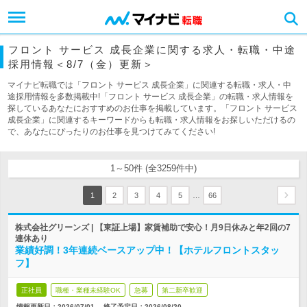
フロント サービス 成長企業に関する求人・転職・中途
採用情報＜8/7（金）更新＞
マイナビ転職では「フロント サービス 成長企業」に関連する転職・求人・中
途採用情報を多数掲載中!「フロント サービス 成長企業」の転職・求人情報を
探しているあなたにおすすめのお仕事を掲載しています。「フロント サービス
成長企業」に関連するキーワードからも転職・求人情報をお探しいただけるの
で、あなたにぴったりのお仕事を見つけてみてください!
1～50件 (全3259件中)
…
1
2
3
4
5
66
株式会社グリーンズ | 【東証上場】家賃補助で安心！月9日休みと年2回の7
連休あり
業績好調！3年連続ベースアップ中！【ホテルフロントスタッ
フ】
正社員
職種・業種未経験OK
急募
第二新卒歓迎
情報更新日：2026/07/01
終了予定日：
2026/08/20