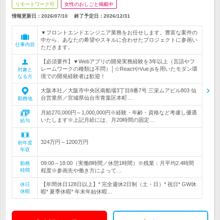
リモートワーク可
女性のおしごと掲載中
情報更新日：2026/07/10
終了予定日：
2026/12/31
▼フロントエンドエンジニア業務をお任せします。豊富な案件の
中から、あなたの希望やスキルに合わせたプロジェクトに参画い
仕事内容
ただきます。
【必須要件】▼Webアプリの開発実務経験を3年以上（言語やフ
レームワークの種類は不問）│☆ReactやVue.jsを用いたモダン環
対象と
境での開発経験者は歓迎！
なる方
大阪本社／大阪市中央区南船場3丁目8番7号 三栄ムアビル803 仙
台営業所／宮城県仙台市青葉区本町…
勤務地
月給270,000円～1,000,000円※経験・年齢・資格など考慮し優遇
いたします※上記月給には、月20時間の固定…
給与
324万円～1200万円
初年度
年収
09:00～18:00（実働8時間／休憩1時間）※残業：月平均2.4時間
勤務
時間
程度※参画先や働き方によって…
【年間休日128日以上】* 完全週休2日制（土・日）* 祝日* GW休
休日
休暇
暇* 夏季休暇* 年末年始休暇…