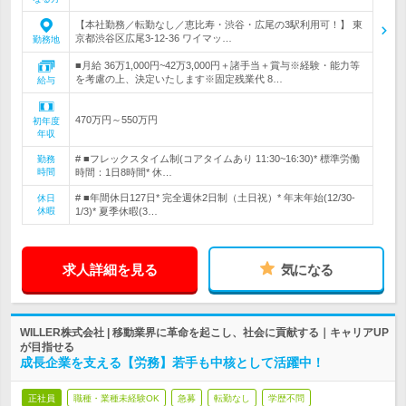
【本社勤務／転勤なし／恵比寿・渋谷・広尾の3駅利用可！】 東
京都渋谷区広尾3-12-36 ワイマッ…
勤務地
■月給 36万1,000円~42万3,000円＋諸手当＋賞与※経験・能力等
を考慮の上、決定いたします※固定残業代 8…
給与
470万円～550万円
初年度
年収
# ■フレックスタイム制(コアタイムあり 11:30~16:30)* 標準労働
勤務
時間
時間：1日8時間* 休…
# ■年間休日127日* 完全週休2日制（土日祝）* 年末年始(12/30-
休日
休暇
1/3)* 夏季休暇(3…
求人詳細を見る
気になる
WILLER株式会社 | 移動業界に革命を起こし、社会に貢献する｜キャリアUP
が目指せる
成長企業を支える【労務】若手も中核として活躍中！
正社員
職種・業種未経験OK
急募
転勤なし
学歴不問