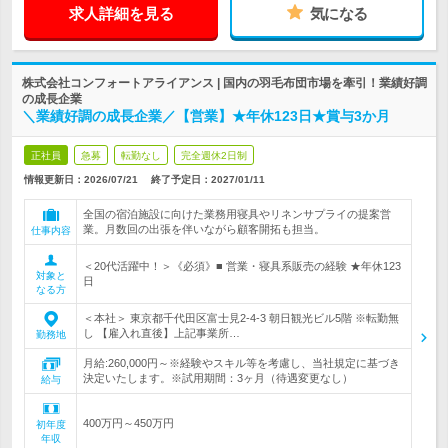
求人詳細を見る
気になる
株式会社コンフォートアライアンス | 国内の羽毛布団市場を牽引！業績好調
の成長企業
＼業績好調の成長企業／【営業】★年休123日★賞与3か月
正社員
急募
転勤なし
完全週休2日制
情報更新日：2026/07/21
終了予定日：
2027/01/11
全国の宿泊施設に向けた業務用寝具やリネンサプライの提案営
業。月数回の出張を伴いながら顧客開拓も担当。
仕事内容
＜20代活躍中！＞《必須》■ 営業・寝具系販売の経験 ★年休123
対象と
日
なる方
＜本社＞ 東京都千代田区富士見2-4-3 朝日観光ビル5階 ※転勤無
し 【雇入れ直後】上記事業所…
勤務地
月給:260,000円～※経験やスキル等を考慮し、当社規定に基づき
決定いたします。※試用期間：3ヶ月（待遇変更なし）
給与
400万円～450万円
初年度
年収