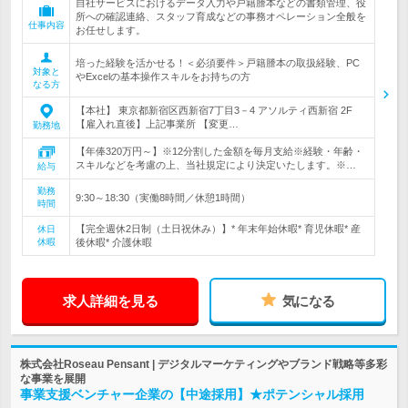
自社サービスにおけるデータ入力や戸籍謄本などの書類管理、役
所への確認連絡、スタッフ育成などの事務オペレーション全般を
仕事内容
お任せします。
培った経験を活かせる！＜必須要件＞戸籍謄本の取扱経験、PC
対象と
やExcelの基本操作スキルをお持ちの方
なる方
【本社】 東京都新宿区西新宿7丁目3－4 アソルティ西新宿 2F
【雇入れ直後】上記事業所 【変更…
勤務地
【年俸320万円～】※12分割した金額を毎月支給※経験・年齢・
スキルなどを考慮の上、当社規定により決定いたします。※…
給与
勤務
9:30～18:30（実働8時間／休憩1時間）
時間
【完全週休2日制（土日祝休み）】* 年末年始休暇* 育児休暇* 産
休日
休暇
後休暇* 介護休暇
求人詳細を見る
気になる
株式会社Roseau Pensant | デジタルマーケティングやブランド戦略等多彩
な事業を展開
事業支援ベンチャー企業の【中途採用】★ポテンシャル採用