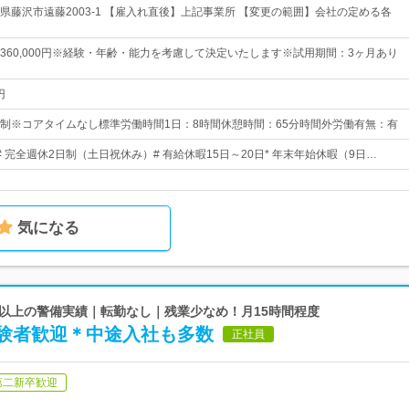
県藤沢市遠藤2003-1 【雇入れ直後】上記事業所 【変更の範囲】会社の定める各
0円～360,000円※経験・年齢・能力を考慮して決定いたします※試用期間：3ヶ月あり
円
制※コアタイムなし標準労働時間1日：8時間休憩時間：65分時間外労働有無：有
日# 完全週休2日制（土日祝休み）# 有給休暇15日～20日* 年末年始休暇（9日…
気になる
0年以上の警備実績｜転勤なし｜残業少なめ！月15時間程度
験者歓迎＊中途入社も多数
正社員
第二新卒歓迎