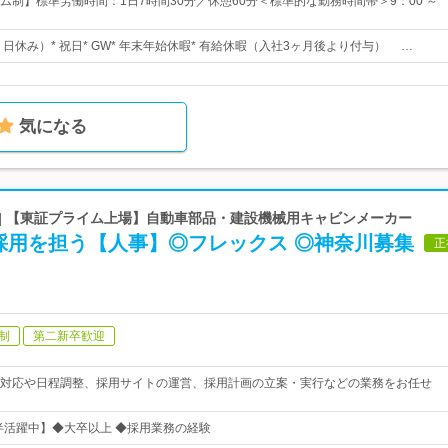
ム制】標準労働時間：1日7時間30分／休憩60分＜標準的な勤務時間帯＞9：00 ～
、日休み）* 祝日* GW* 年末年始休暇* 有給休暇（入社3ヶ月後より付与） …
気になる
 | 【東証プライム上場】自動車部品・建設機械用キャビンメーカー
採用を担う【人事】◎フレックス ◎神奈川募集
正
制
第二新卒歓迎
対応や日程調整、採用サイトの運営、採用計画の立案・実行などの業務をお任せ
前半活躍中】◆大卒以上 ◆採用業務の経験