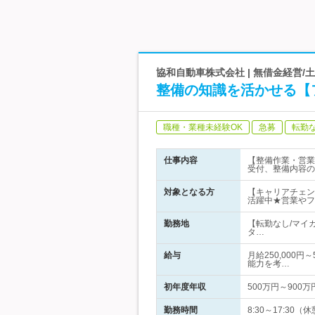
協和自動車株式会社 | 無借金経営/
整備の知識を活かせる【
職種・業種未経験OK
急募
転勤
仕事内容
【整備作業・営業
受付、整備内容の
対象となる方
【キャリアチェン
活躍中★営業やフ
勤務地
【転勤なし/マイ
タ…
給与
月給250,000
能力を考…
初年度年収
500万円～900万
勤務時間
8:30～17:3