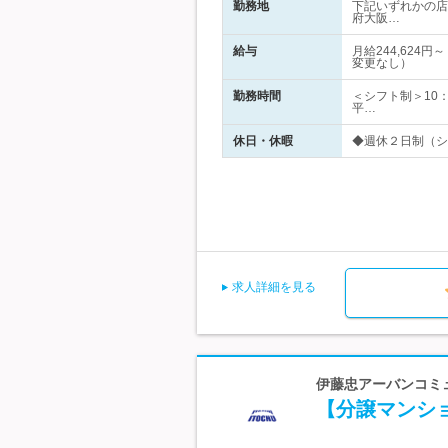
勤務地
下記いずれかの店
府大阪…
給与
月給244,62
変更なし）
勤務時間
＜シフト制＞10：
平…
休日・休暇
◆週休２日制（シ
求人詳細を見る
伊藤忠アーバンコミュ
【分譲マンシ