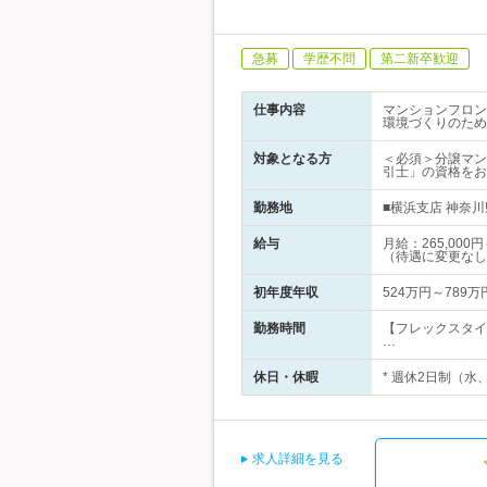
急募
学歴不問
第二新卒歓迎
仕事内容
マンションフロン
環境づくりのため
対象となる方
＜必須＞分譲マン
引士」の資格をお
勤務地
■横浜支店 神奈川
給与
月給：265,00
（待遇に変更なし
初年度年収
524万円～789万
勤務時間
【フレックスタイ
…
休日・休暇
* 週休2日制（水
求人詳細を見る