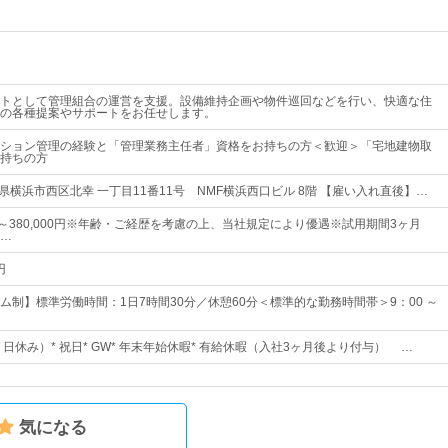
トとして管理組合の運営を支援。設備維持企画や物件巡回などを行い、快適な住
の各種提案やサポートをお任せします。
ション管理の経験と「管理業務主任者」資格をお持ちの方＜歓迎＞「宅地建物取
持ちの方
県横浜市西区北幸 一丁目11番11号 NMF横浜西口ビル 8階 【雇い入れ直後】…
0円～380,000円※年齢・ご経歴を考慮の上、当社規定により優遇※試用期間3ヶ月
…
円
ム制】標準労働時間：1日7時間30分／休憩60分＜標準的な勤務時間帯＞9：00 ～
、日休み）* 祝日* GW* 年末年始休暇* 有給休暇（入社3ヶ月後より付与） …
気になる