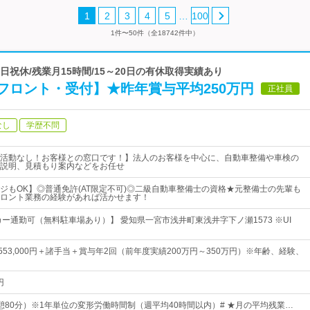
…
1
2
3
4
5
100
1件〜50件（全18742件中）
土日祝休/残業月15時間/15～20日の有休取得実績あり
フロント・受付】★昨年賞与平均250万円
正社員
なし
学歴不問
活動なし！お客様との窓口です！】法人のお客様を中心に、自動車整備や車検の
説明、見積もり案内などをお任せ
ジもOK】◎普通免許(AT限定不可)◎二級自動車整備士の資格★元整備士の先輩も
ロント業務の経験があれば活かせます！
カー通勤可（無料駐車場あり）】 愛知県一宮市浅井町東浅井字下ノ瀬1573 ※UI
円～553,000円＋諸手当＋賞与年2回（前年度実績200万円～350万円）※年齢、経験、
円
0（休憩80分）※1年単位の変形労働時間制（週平均40時間以内）# ★月の平均残業…