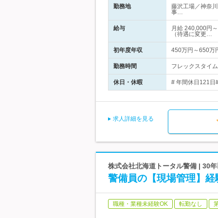
勤務地
藤沢工場／神奈川
事…
給与
月給 240,00
（待遇に変更…
初年度年収
450万円～650万
勤務時間
フレックスタイム
休日・休暇
# 年間休日121
求人詳細を見る
株式会社北海道トータル警備 | 3
警備員の【現場管理】経
職種・業種未経験OK
転勤なし