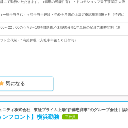
舗にて勤務いただきます。（転勤の可能性有） ・ドコモショップ天下茶屋店 大阪
4円～（一律手当含む）＋諸手当※経験・年齢を考慮の上決定※試用期間6ヶ月（待遇に
00～22：00のうち8～10時間勤務／休憩60分※1年単位の変形労働時間制（週
フト交代制）* 有給休暇（入社半年後１０日付与）
気になる
ニティ株式会社 | 東証プライム上場"伊藤忠商事"のグループ会社｜福
ョンフロント】横浜勤務
正社員