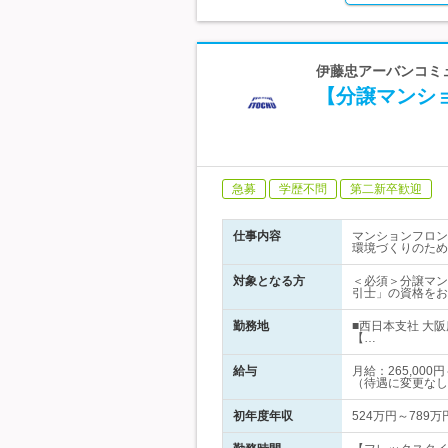
伊藤忠アーバンコミュ
【分譲マンシ
急募
学歴不問
第二新卒歓迎
仕事内容
マンションフロン
環境づくりのため
対象となる方
＜必須＞分譲マン
引士」の資格をお
勤務地
■西日本支社 大
【…
給与
月給：265,00
（待遇に変更なし
初年度年収
524万円～789万