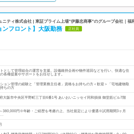
ニティ株式会社 | 東証プライム上場"伊藤忠商事"のグループ会社｜福
ョンフロント】大阪勤務
正社員
トとして管理組合の運営を支援。設備維持企画や物件巡回などを行い、快適な住
の各種提案やサポートをお任せします。
ション管理の経験と「管理業務主任者」資格をお持ちの方＜歓迎＞「宅地建物取
持ちの方
阪府大阪市中央区平野町三丁目6番1号 あいおいニッセイ同和損保 御堂筋ビル7階
0円～380,000円※年齢・ご経歴を考慮の上、当社規定により優遇※試用期間3ヶ月
…
円