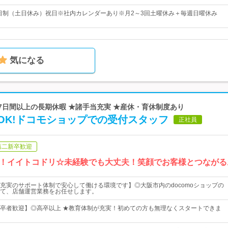
2日制（土日休み）祝日※社内カレンダーあり※月2～3回土曜休み＋毎週日曜休み
気になる
★7日間以上の長期休暇 ★諸手当充実 ★産休・育休制度あり
OK!ドコモショップでの受付スタッフ
正社員
第二新卒歓迎
！イイトコドリ☆未経験でも大丈夫！笑顔でお客様とつながる
充実のサポート体制で安心して働ける環境です】◎大阪市内のdocomoショップの
て、店舗運営業務をお任せします。
卒者歓迎】◎高卒以上 ★教育体制が充実！初めての方も無理なくスタートできま