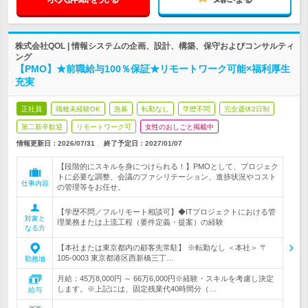
株式会社QOL | 情報システムの企画、設計、構築、保守およびコンサルティ
ング
【PMO】★前職給与100％保証★リモートワーク可能×福利厚生
充実
正社員
職種未経験OK
急募
転勤なし
学歴不問
完全週休2日制
第二新卒歓迎
リモートワーク可
女性のおしごと掲載中
情報更新日：2026/07/31
終了予定日：
2027/01/07
【段階的にスキルを身につけられる！】PMOとして、プロジェク
トに必要な調整、会議のファシリテーション、進捗状況やコスト
仕事内容
の管理等をお任せ。
【学歴不問／フルリモート相談可】◆ITプロジェクトにおける管
対象と
理業務または上流工程（要件定義・提案）の経験
なる方
【本社または東京都内の顧客先常駐】 ※転勤なし ＜本社＞ 〒
105-0003 東京都港区西新橋三丁…
勤務地
月給：45万8,000円 ～ 66万6,000円※経験・スキルを考慮し決定
します。※上記には、固定残業代40時間分（…
給与