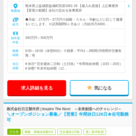
熊本県上益城郡益城町田原2081-28 【雇入れ直後】上記事業所
【変更の範囲】会社の定める各事業所
勤務地
◆月給：27万円～37万円※経験・スキル・年齢などに応じて優遇
をいたします。※試用期間6ヶ月あり（月給25万4000…
給与
340万円～500万円
初年度
年収
9:00～18:00（休憩60分）※残業：平均1～2時間/月時間外労働有
勤務
時間
無：有
# 休日* 完全週休二日制（土日祝）* 年間有給休暇（10日～20日）
休日
休暇
# 休暇* 年末年始休暇（12…
求人詳細を見る
気になる
株式会社日立製作所 | Inspire The Next ～未来創造へのチャレンジ～
＼オープンポジション募集／【営業】年間休日126日★在宅勤務
可
正社員
職種・業種未経験OK
完全週休2日制
第二新卒歓迎