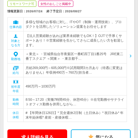
リモートワーク可
女性のおしごと掲載中
情報更新日：2026/07/24
終了予定日：
2026/08/27
多様な領域のお客様に対し、ITやOT（制御・運用技術）、プロ
ダクトを活用したソリューション提案をお任せします
仕事内容
【法人営業経験があれば業界未経験でもOK！】OJTで手厚くサ
ポートあり！※営業経験を生かしてさらに成長したい方を歓迎し
対象と
ます。
なる方
＜東北＞ ・宮城県仙台市青葉区一番町四丁目1番25号 JRE東二
番丁スクエア ＜関東＞ ・東京都千…
勤務地
月給269,000円～605,000円※試用期間3カ月あり（待遇に変更は
ありません）年収例490万～760万(担当者…
給与
490万円～1030万円
初年度
年収
8:50～17:20（実働7時間45分、休憩45分）※在宅勤務やサテライ
勤務
時間
トオフィス勤務を併用しながら…
# 【年間休日126日】* 完全週休2日制（土日休み）* 祝日休み* 年
休日
休暇
末年始休暇* 産前・産後休暇…
求人詳細を見る
気になる