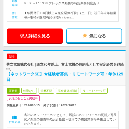
勤務
9：00～17：30※フレックス勤務や時短勤務制度あり
時間
★年間休日120日以上★完全週休2日制（土・日）祝日年末年始慶
休日
休暇
弔休暇特別休暇有給休暇Annivers…
求人詳細を見る
気になる
新着
共立電気株式会社 | 設立70年以上。富士電機の特約店として安定経営を継続
中。
【ネットワークSE】★経験者募集・リモートワーク可・年休125
日
正社員
転勤なし
学歴不問
完全週休2日制
リモートワーク可
女性のおしごと掲載中
情報更新日：2026/05/15
終了予定日：
2026/10/15
当社のネットワークSEとして、既設のネットワークの更新／冗長
化／新規の整備等の設計提案～現場での構築業務等を担当してい
仕事内容
ただきます。