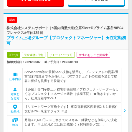
新着
株式会社システムサポート | <国内有数の独立系SIer>#プライム案件98%#
フレックス#年休125日
プライム上場グループ【プロジェクトマネージャー】★在宅勤務
可
正社員
完全週休2日制
リモートワーク可
女性のおしごと掲載中
情報更新日：2026/08/07
終了予定日：
2026/09/10
ServiceNow等の最新SaaS技術を活用し、プロジェクトの提案/運
営/進行管理までをお任せし、DXプロジェクトの推進を通じて顧
仕事内容
客に価値を提供する役割です
【必須】専門卒以上／顧客折衝経験／プロジェクトリーダーもし
くはプロジェクトマネージャ経験（規模不問） ★働きやすいか
対象と
ら、社員定着率95％！
なる方
【リモートワーク実施中です】 東京都新宿区西新宿2-6-1 新宿住
友ビル26F 東京オフィス ※当…
勤務地
月給308,600円～※これまでのスキル・経験などを加味して決定
します。※上記月給には固定残業代（10時間分／22,…
給与