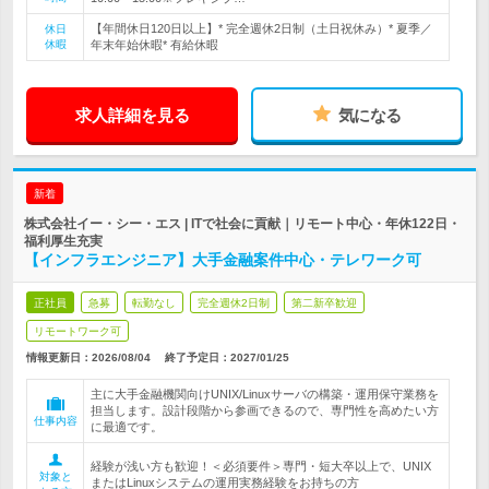
【年間休日120日以上】* 完全週休2日制（土日祝休み）* 夏季／
休日
休暇
年末年始休暇* 有給休暇
求人詳細を見る
気になる
新着
株式会社イー・シー・エス | ITで社会に貢献｜リモート中心・年休122日・
福利厚生充実
【インフラエンジニア】大手金融案件中心・テレワーク可
正社員
急募
転勤なし
完全週休2日制
第二新卒歓迎
リモートワーク可
情報更新日：2026/08/04
終了予定日：
2027/01/25
主に大手金融機関向けUNIX/Linuxサーバの構築・運用保守業務を
担当します。設計段階から参画できるので、専門性を高めたい方
仕事内容
に最適です。
経験が浅い方も歓迎！＜必須要件＞専門・短大卒以上で、UNIX
対象と
またはLinuxシステムの運用実務経験をお持ちの方