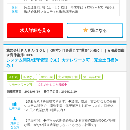
完全週休2日制（土・日）祝日、年末年始（12/29～1/3）有給休
休日
休暇
暇結婚休暇マタニティ休暇配偶者の出…
求人詳細を見る
気になる
株式会社ＰＡＲＡ‐ＳＯＬ | 《熊本》ITを通じて"世界"と働く！｜★服装自由
★育休復帰100％
システム開発/保守管理【SE】★テレワーク可！完全土日祝休
み！
正社員
転勤なし
学歴不問
完全週休2日制
第二新卒歓迎
リモートワーク可
女性のおしごと掲載中
情報更新日：2026/06/19
終了予定日：
2026/12/10
【多彩なPJTを経験できます】◆通信、物流、官公庁などの各種
システム開発で、開発支援・保守業務をお任せします。◎年休
仕事内容
120日／残業は月2時間以内！
【学歴不問】◆何らかの開発経験がある方※WEB面接OK／明確
対象と
な理由がない限り残業はしない・させない社風です。
なる方