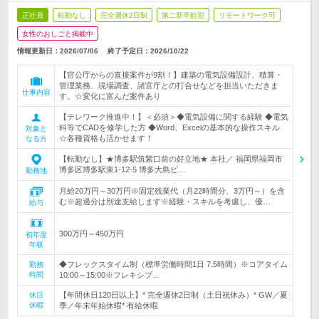
正社員
転勤なし
完全週休2日制
第二新卒歓迎
リモートワーク可
女性のおしごと掲載中
情報更新日：2026/07/06
終了予定日：
2026/10/22
【官公庁からの直接案件が9割！】建築の電気設備設計、積算・
管理業務、現場調査、諸官庁との打合せなどを担当いただきま
仕事内容
す。☆変化に富んだ案件あり
【テレワーク推進中！】＜必須＞◆電気設備に関する経験 ◆電気
科等でCADを修学した方 ◆Word、Excelの基本的な操作スキル
対象と
☆各種資格も活かせます！
なる方
【転勤なし】★博多駅筑紫口前の好立地★ 本社／ 福岡県福岡市
博多区博多駅東1-12-5 博多大島ビ…
勤務地
月給20万円～30万円※固定残業代（月22時間分、3万円～）を含
む※超過分は別途支給します※経験・スキルを考慮し、優…
給与
300万円～450万円
初年度
年収
◆フレックスタイム制（標準労働時間1日 7.5時間）※コアタイム
勤務
時間
10:00～15:00※フレキシブ…
【年間休日120日以上】* 完全週休2日制（土日祝休み）* GW／夏
休日
休暇
季／年末年始休暇* 有給休暇