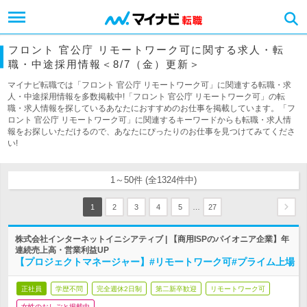
フロント 官公庁 リモートワーク可に関する求人・転
職・中途採用情報＜8/7（金）更新＞
マイナビ転職では「フロント 官公庁 リモートワーク可」に関連する転職・求
人・中途採用情報を多数掲載中!「フロント 官公庁 リモートワーク可」の転
職・求人情報を探しているあなたにおすすめのお仕事を掲載しています。「フ
ロント 官公庁 リモートワーク可」に関連するキーワードからも転職・求人情
報をお探しいただけるので、あなたにぴったりのお仕事を見つけてみてくださ
い!
1～50件 (全1324件中)
…
1
2
3
4
5
27
株式会社インターネットイニシアティブ | 【商用ISPのパイオニア企業】年
連続売上高・営業利益UP
【プロジェクトマネージャー】#リモートワーク可#プライム上場
正社員
学歴不問
完全週休2日制
第二新卒歓迎
リモートワーク可
女性のおしごと掲載中