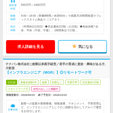
500万円～1000万円
初年度
年収
9:00～18:00（実働8時間／休憩60分）※残業月20時間程度※フレ
勤務
時間
ックスタイム制あり（コアタイ…
《年間休日125日》◆完全週休2日制（土日祝）◆有給休暇└全
休日
休暇
休、半休（午前、午後）、1時間単位での取…
求人詳細を見る
気になる
テクバン株式会社 | 創業以来黒字経営／若手の育成に意欲・興味がある方、
大歓迎
【インフラエンジニア（MGR）】◎リモートワーク可
正社員
業種未経験OK
急募
転勤なし
学歴不問
完全週休2日制
リモートワーク可
女性のおしごと掲載中
情報更新日：2026/06/19
終了予定日：
2026/12/10
顧客への提案や業務整備、情報連携、マネジメント、予算管理な
ど、インフラエンジニアとしてのご経験を活かしてグループ運営
仕事内容
をお任せします。