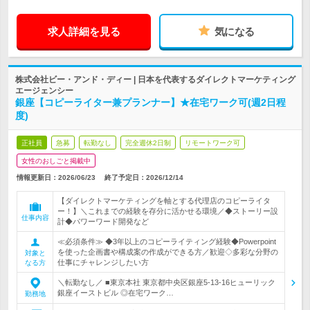
求人詳細を見る
気になる
株式会社ビー・アンド・ディー | 日本を代表するダイレクトマーケティング
エージェンシー
銀座【コピーライター兼プランナー】★在宅ワーク可(週2日程
度)
正社員
急募
転勤なし
完全週休2日制
リモートワーク可
女性のおしごと掲載中
情報更新日：2026/06/23
終了予定日：
2026/12/14
【ダイレクトマーケティングを軸とする代理店のコピーライタ
ー！】＼これまでの経験を存分に活かせる環境／◆ストーリー設
仕事内容
計◆パワーワード開発など
≪必須条件≫ ◆3年以上のコピーライティング経験◆Powerpoint
を使った企画書や構成案の作成ができる方／歓迎◇多彩な分野の
対象と
仕事にチャレンジしたい方
なる方
＼転勤なし／ ■東京本社 東京都中央区銀座5-13-16ヒューリック
銀座イーストビル ◎在宅ワーク…
勤務地