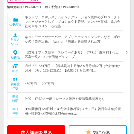
情報更新日：2026/07/31
終了予定日：
2026/09/03
ネットワークやシステムインテグレーション案件のプロジェクト
マネージャーとして、プロジェクト管理、メンバー育成、協力会
仕事内容
社のマネジメントを担当
ネットワークやサーバー、アプリケーションシステムなどいずれ
対象と
かの『要件定義』『設計』『構築』を経験された方
なる方
【自社オフィス勤務！テレワークあり】 《本社》 東京都千代田
区富士見2-10-2 飯田橋グラン・ブ…
勤務地
月給 271,834万円～【標準賞与】月給2ヵ月分×年2回（合計年4か
月分：6月、12月に支給）【残業代】月20時間…
給与
430万円～1200万円
初年度
年収
勤務
9:00～17:30※一部フレックス勤務や時短勤務制度あり
時間
★年間休日120日以上★完全週休2日制（土・日）祝日年末年始慶
休日
休暇
弔休暇特別休暇有給休暇Annivers…
求人詳細を見る
気になる