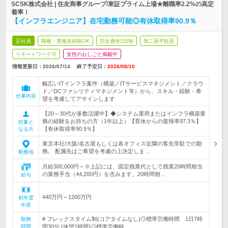
SCSK株式会社 | 住友商事グループ/東証プライム上場★離職率2.2%の高定
着率！
【インフラエンジニア】在宅勤務可能◎有休取得率90.9％
正社員
職種・業種未経験OK
完全週休2日制
第二新卒歓迎
リモートワーク可
女性のおしごと掲載中
情報更新日：2026/07/14
終了予定日：
2026/08/10
幅広いITインフラ案件（構築／ITサービスマネジメント／クラウ
ド／DCファシリティマネジメント等）から、スキル・経験・希
仕事内容
望を考慮してアサインします
【20～30代が多数活躍中】◆システム運用またはインフラ構築業
務の経験をお持ちの方（1年以上）【育休からの復帰率97.3％】
対象と
【有休取得率90.9％】
なる方
東京本社/大阪/名古屋もしくは各オフィス近隣の客先常駐での勤
務。 配属先はご希望を考慮の上決定しま…
勤務地
月給300,000円～※上記には、固定残業代として残業20時間相当
の業務手当（44,200円）を含みます。20時間相…
給与
440万円～1200万円
初年度
年収
# フレックスタイム制(コアタイムなし)◎標準労働時間 1日7時
勤務
時間
間30分 (休憩1時間)◎標準労働時…