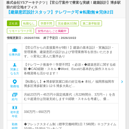
株式会社YSアーキテクツ | 【官公庁案件で豊富な実績！建築設計】博多駅
前の好立地オフィス
【建築意匠設計スタッフ】テレワーク可★転勤無★完休2日
正社員
転勤なし
学歴不問
完全週休2日制
第二新卒歓迎
リモートワーク可
女性のおしごと掲載中
情報更新日：2026/07/06
終了予定日：
2026/10/22
【官公庁からの直接案件が9割！】建築の基本設計・実施設計・
管理業務、建築意匠の設計および管理業務等を担当いただきま
仕事内容
す。☆変化に富んだ案件あり
【テレワーク推進中！学歴不問】＜必須＞◆建築意匠に関する経
験 ◆CAD経験・スキル ◆Word、Excelの基本的な操作スキル☆
対象と
各種資格も活かせます！
なる方
【転勤なし】★博多駅筑紫口前の好立地★ 本社／ 福岡県福岡市
博多区博多駅東1-12-5 博多大島ビ…
勤務地
月給23万円～45万円※固定残業代（月22時間分、3万円～）を含
む※超過分は別途支給します※経験・スキルを考慮し、優…
給与
330万円～650万円
初年度
年収
◆フレックスタイム制（標準労働時間1日 7.5時間）※コアタイム
勤務
時間
10:00～15:00※フレキシブ…