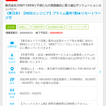
株式会社JOINT CREW | 子供たちの笑顔創出に取り組むITソリューションカ
ンパニー
《東日本》【WEBエンジニア】プライム案件7割★リモートワー
ク可
正社員
転勤なし
学歴不問
完全週休2日制
リモートワーク可
情報更新日：2026/05/13
終了予定日：
2026/08/10
【東日本エリアで活躍／案件は志望キャリア等を考慮】当社の
WEBエンジニアとして、WEBアプリ／フロントエンド開発を中
仕事内容
心に携わっていただきます。
【学歴不問】＜必須＞■WEB系サービスまたは業務系システムの
開発経験（目安3年以上）※同等の技術があれば3年以下でもご応
対象と
募歓迎いたします！
なる方
【転勤なし】 ＜本社＞ 東京都千代田区麹町4-8-1 THE MOCK-UP
401 ※基本フルリ…
勤務地
月給285,820円～509,920円※固定残業代（月30時間分、50,820円
～88,920円）含む※超過分は別途…
給与
450万円～700万円
初年度
年収
【フレックスタイム制】標準労働時間1日8時間コアタイム：
勤務