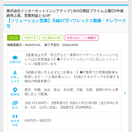
株式会社インターネットイニシアティブ | (IIJ)◎東証プライム上場◎3年連
続売上高、営業利益ともUP
【ソリューション営業】月給27万~/フレックス勤務・テレワーク
可
正社員
学歴不問
完全週休2日制
女性のおしごと掲載中
情報更新日：2026/07/31
終了予定日：
2026/10/29
【提案先は大手・官公庁など！業界のリーディングカンパニーな
らではの充実感あり】◆クライアントのニーズに応じたソリュー
仕事内容
ション提案を行います。
【経験が浅い方もまずはご応募を！】◆IT業界での営業経験者を
歓迎します！ ◇上場企業らしい、社員のスキルアップを応援する
対象と
独自の制度多数◎
なる方
東京、札幌、仙台、富山、名古屋、大阪、広島、福岡の中から希
望に応じて配属。
勤務地
月給 271,834円～【標準賞与】月給2ヵ月分×年2回（合計年4か月
分：6月、12月に支給）【残業代】月20時間分…
給与
430万円～900万円
初年度
年収