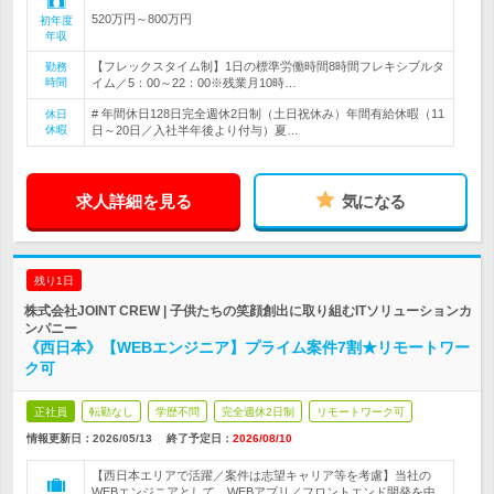
520万円～800万円
初年度
年収
【フレックスタイム制】1日の標準労働時間8時間フレキシブルタ
勤務
時間
イム／5：00～22：00※残業月10時…
# 年間休日128日完全週休2日制（土日祝休み）年間有給休暇（11
休日
休暇
日～20日／入社半年後より付与）夏…
求人詳細を見る
気になる
残り1日
株式会社JOINT CREW | 子供たちの笑顔創出に取り組むITソリューションカ
ンパニー
《西日本》【WEBエンジニア】プライム案件7割★リモートワー
ク可
正社員
転勤なし
学歴不問
完全週休2日制
リモートワーク可
情報更新日：2026/05/13
終了予定日：
2026/08/10
【西日本エリアで活躍／案件は志望キャリア等を考慮】当社の
WEBエンジニアとして、WEBアプリ／フロントエンド開発を中