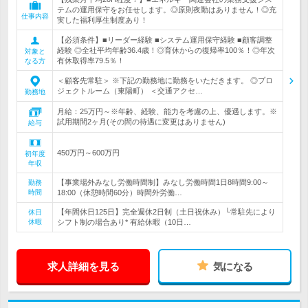
テムの運用保守をお任せします。◎原則夜勤はありません！◎充
仕事内容
実した福利厚生制度あり！
【必須条件】■リーダー経験 ■システム運用保守経験 ■顧客調整
経験 ◎全社平均年齢36.4歳！◎育休からの復帰率100％！◎年次
対象と
有休取得率79.5％！
なる方
＜顧客先常駐＞ ※下記の勤務地に勤務をいただきます。 ◎プロ
ジェクトルーム（東陽町） ＜交通アクセ…
勤務地
月給：25万円～※年齢、経験、能力を考慮の上、優遇します。※
試用期間2ヶ月(その間の待遇に変更はありません)
給与
450万円～600万円
初年度
年収
【事業場外みなし労働時間制】みなし労働時間1日8時間9:00～
勤務
時間
18:00（休憩時間60分）時間外労働…
【年間休日125日】完全週休2日制（土日祝休み）└常駐先により
休日
休暇
シフト制の場合あり* 有給休暇（10日…
求人詳細を見る
気になる