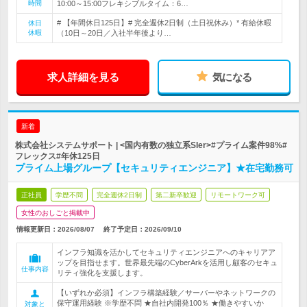
時間
10:00～15:00フレキシブルタイム：6…
# 【年間休日125日】# 完全週休2日制（土日祝休み）* 有給休暇
休日
休暇
（10日～20日／入社半年後より…
求人詳細を見る
気になる
新着
株式会社システムサポート | <国内有数の独立系SIer>#プライム案件98%#
フレックス#年休125日
プライム上場グループ【セキュリティエンジニア】★在宅勤務可
正社員
学歴不問
完全週休2日制
第二新卒歓迎
リモートワーク可
女性のおしごと掲載中
情報更新日：2026/08/07
終了予定日：
2026/09/10
インフラ知識を活かしてセキュリティエンジニアへのキャリアア
ップを目指せます。世界最先端のCyberArkを活用し顧客のセキュ
仕事内容
リティ強化を支援します。
【いずれか必須】インフラ構築経験／サーバーやネットワークの
保守運用経験 ※学歴不問 ★自社内開発100％ ★働きやすいか
対象と