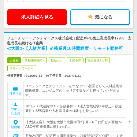
求人詳細を見る
気になる
フューチャー・アンティークス株式会社 | 直近3年で売上高成長率179%！安
定成長を続けるIT企業
≪大阪≫【人材営業】※残業月10時間程度・リモート勤務可
正社員
業種未経験OK
転勤なし
学歴不問
完全週休2日制
リモートワーク可
情報更新日：2026/07/31
終了予定日：
2027/01/21
ITエンジニアとクライアントをつなぐSES営業として人材提案や
関係構築、エンジニアのキャリア支援などを担っていただきま
仕事内容
す。
20代～30代活躍中！＜必須要件＞IT法人営業経験1年以上＜歓迎
対象と
要件＞SES営業や人材系営業の経験をお持ちの方
なる方
【大阪支店】 大阪府大阪市北区梅田2丁目5-4 千代田ビル西館 5F
ABC号室 ※業務に慣れれば…
勤務地
月給24万円～50万円※固定残業代（21時間分3万4000円～）を含