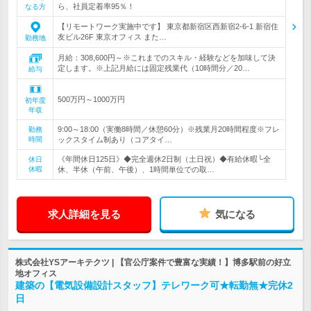
ら、社員定着率95％！
なる方
【リモートワーク実施中です】 東京都新宿区西新宿2-6-1 新宿住
友ビル26F 東京オフィス また…
勤務地
月給：308,600円～※これまでのスキル・経験などを加味して決
定します。※上記月給には固定残業代（10時間分／20…
給与
500万円～1000万円
初年度
年収
9:00～18:00（実働8時間／休憩60分）※残業月20時間程度※フレ
勤務
時間
ックスタイム制あり（コアタイ…
《年間休日125日》◆完全週休2日制（土日祝）◆有給休暇└全
休日
休暇
休、半休（午前、午後）、1時間単位での取…
求人詳細を見る
気になる
株式会社YSアーキテクツ | 【官公庁案件で豊富な実績！】博多駅前の好立
地オフィス
建築の【電気設備設計スタッフ】テレワーク可★転勤無★完休2
日