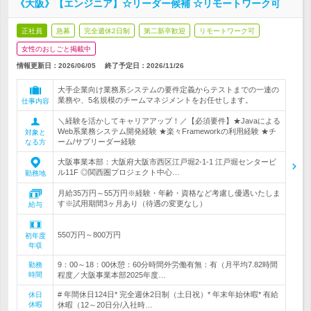
《大阪》【エンジニア】☆リーダー候補 ☆リモートワーク可
正社員
急募
完全週休2日制
第二新卒歓迎
リモートワーク可
女性のおしごと掲載中
情報更新日：2026/06/05
終了予定日：
2026/11/26
大手企業向け業務系システムの要件定義からテストまでの一連の
業務や、5名規模のチームマネジメントをお任せします。
仕事内容
＼経験を活かしてキャリアアップ！／【必須要件】★Javaによる
Web系業務システム開発経験 ★楽々Frameworkの利用経験 ★チ
対象と
ーム/サブリーダー経験
なる方
大阪事業本部：大阪府大阪市西区江戸堀2-1-1 江戸堀センタービ
ル11F ◎関西圏プロジェクト中心…
勤務地
月給35万円～55万円※経験・年齢・資格など考慮し優遇いたしま
す※試用期間3ヶ月あり（待遇の変更なし）
給与
550万円～800万円
初年度
年収
9：00～18：00休憩：60分時間外労働有無：有（月平均7.82時間
勤務
時間
程度／大阪事業本部2025年度…
# 年間休日124日* 完全週休2日制（土日祝）* 年末年始休暇* 有給
休日
休暇
休暇（12～20日分/入社時…