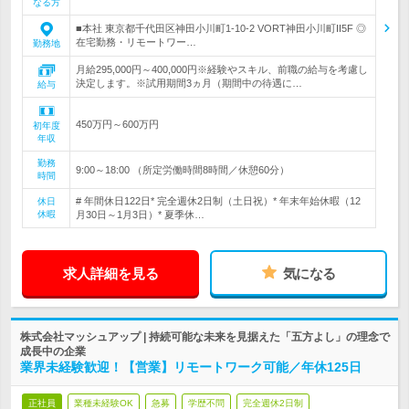
なる方
■本社 東京都千代田区神田小川町1-10-2 VORT神田小川町II5F ◎
在宅勤務・リモートワー…
勤務地
月給295,000円～400,000円※経験やスキル、前職の給与を考慮し
決定します。※試用期間3ヵ月（期間中の待遇に…
給与
450万円～600万円
初年度
年収
勤務
9:00～18:00 （所定労働時間8時間／休憩60分）
時間
# 年間休日122日* 完全週休2日制（土日祝）* 年末年始休暇（12
休日
休暇
月30日～1月3日）* 夏季休…
求人詳細を見る
気になる
株式会社マッシュアップ | 持続可能な未来を見据えた「五方よし」の理念で
成長中の企業
業界未経験歓迎！【営業】リモートワーク可能／年休125日
正社員
業種未経験OK
急募
学歴不問
完全週休2日制