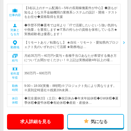
【3名以上のチーム配属/1～5年の長期稼働案件が中心】◆誰もが
知るような大手金融機関の業務系システムの設計・開発・テスト
仕事内容
をお任せ◆資格取得を支援
◆学歴不問◆選考では何より「ITで活躍したいという強い気持ち
や熱量」を重視します★IT系の何らかの資格を保有している方★
対象と
実務経験者は優遇します！
なる方
【リモートあり／転勤なし】 ★自社・リモート・愛知県内プロジ
ェクト先のいずれかにて活躍 ★勤務地は…
勤務地
月給35万円～40万円+賞与＋各種手当◎あなたが希望する働き方
についてお聞かせください！※上記は実務経験4年以上の場…
給与
350万円～600万円
初年度
年収
9:00～18:00(実働：8時間)※プロジェクト先により異なります。
勤務
時間
※原則定時退社※残業20h未満…
◆完全週休2日（土日）◆祝日休み◆年末年始休暇◆GW休暇◆夏
休日
休暇
季休暇◆慶弔休暇◆有給休暇◆産前・産後休…
求人詳細を見る
気になる