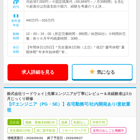
月給367,000円～※固定残業代（69,684円～／月30時間）を含む
※超過分は別途支給※能力、経験を考慮のうえ決…
給与
440万円～555万円
初年度
年収
10：00～19：00（所定労働時間：8時間／休憩60分）※時間外労
勤務
時間
働：有り※月平均残業時間：30時…
【年間休日125日】* 完全週休2日制（土日）* 祝日* 慶弔休暇* 夏
休日
休暇
期休暇* 年末年始休暇* 有…
求人詳細を見る
気になる
株式会社リードウェイ | 先輩エンジニアが丁寧にレビュー＆未経験者は3カ
月じっくり研修
【ITエンジニア（PG・SE）】在宅勤務可/社内開発あり/意欲重
視
正社員
職種・業種未経験OK
急募
転勤なし
学歴不問
完全週休2日制
第二新卒歓迎
リモートワーク可
女性のおしごと掲載中
情報更新日：2026/06/26
終了予定日：
2026/08/27