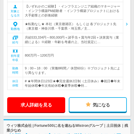
【いずれかのご経験】・インフラエンジニア組織のマネージャー
・インフラ構築PM経験者 ・インフラ構築プロジェクトにおける
対象と
大手顧客との折衝経験
なる方
★転勤なし★ 本社（東京都港区） もしくは 各プロジェクト先
（東京都・神奈川県・千葉県・埼玉県／主…
勤務地
月給533,334円～800,000円＋諸手当＋賞与年2回＋決算賞与（業
績による）※経験・年齢を考慮の上、当社規定に…
給与
800万円～1200万円
初年度
年収
9：00～18：00 （実働8時間／ 休憩60分）※プロジェクト先によ
勤務
時間
り異なります。
# ★年間休日123日★◆完全週休2日制（土日休み）◆祝日◆年末
休日
休暇
年始休暇◆年次有給休暇◆夏季休暇◆特…
求人詳細を見る
気になる
ウィツ株式会社 | Fortune500に名を連ねるWistronグループ｜土日祝休｜残
業少なめ