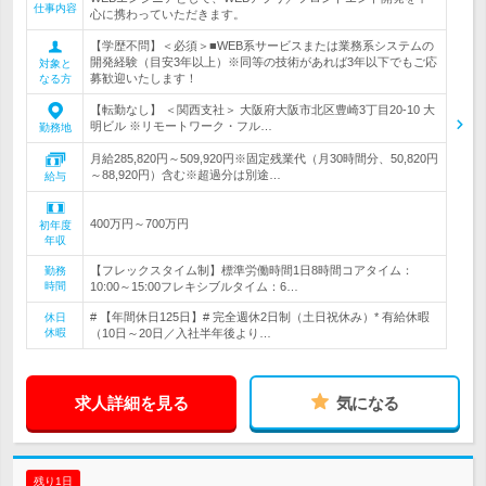
仕事内容
心に携わっていただきます。
【学歴不問】＜必須＞■WEB系サービスまたは業務系システムの
開発経験（目安3年以上）※同等の技術があれば3年以下でもご応
対象と
募歓迎いたします！
なる方
【転勤なし】 ＜関西支社＞ 大阪府大阪市北区豊崎3丁目20‐10 大
明ビル ※リモートワーク・フル…
勤務地
月給285,820円～509,920円※固定残業代（月30時間分、50,820円
～88,920円）含む※超過分は別途…
給与
400万円～700万円
初年度
年収
【フレックスタイム制】標準労働時間1日8時間コアタイム：
勤務
時間
10:00～15:00フレキシブルタイム：6…
# 【年間休日125日】# 完全週休2日制（土日祝休み）* 有給休暇
休日
休暇
（10日～20日／入社半年後より…
求人詳細を見る
気になる
残り1日