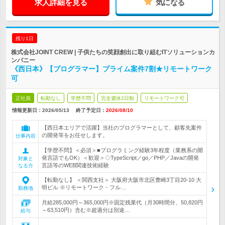
求人詳細を見る
気になる
残り1日
株式会社JOINT CREW | 子供たちの笑顔創出に取り組むITソリューションカ
ンパニー
《西日本》【プログラマー】プライム案件7割★リモートワーク
可
正社員
転勤なし
学歴不問
完全週休2日制
リモートワーク可
情報更新日：2026/05/13
終了予定日：
2026/08/10
【西日本エリアで活躍】当社のプログラマーとして、顧客先案件
の開発等をお任せします。
仕事内容
【学歴不問】＜必須＞■プログラミング経験3年程度（業務系の開
発言語でもOK）＜歓迎＞◇TypeScript／go／PHP／Javaの開発
対象と
言語等のWEB関連技術経験
なる方
【転勤なし】 ＜関西支社＞ 大阪府大阪市北区豊崎3丁目20‐10 大
明ビル ※リモートワーク・フル…
勤務地
月給285,000円～365,000円※固定残業代（月30時間分、50,820円
～63,510円）含む※超過分は別途…
給与