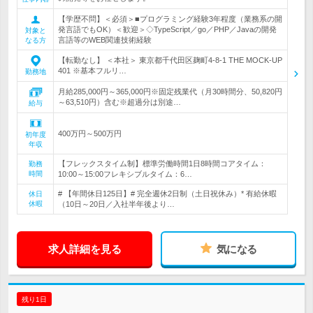
【学歴不問】＜必須＞■プログラミング経験3年程度（業務系の開
発言語でもOK）＜歓迎＞◇TypeScript／go／PHP／Javaの開発
対象と
言語等のWEB関連技術経験
なる方
【転勤なし】 ＜本社＞ 東京都千代田区麹町4-8-1 THE MOCK-UP
401 ※基本フルリ…
勤務地
月給285,000円～365,000円※固定残業代（月30時間分、50,820円
～63,510円）含む※超過分は別途…
給与
400万円～500万円
初年度
年収
【フレックスタイム制】標準労働時間1日8時間コアタイム：
勤務
時間
10:00～15:00フレキシブルタイム：6…
# 【年間休日125日】# 完全週休2日制（土日祝休み）* 有給休暇
休日
休暇
（10日～20日／入社半年後より…
求人詳細を見る
気になる
残り1日