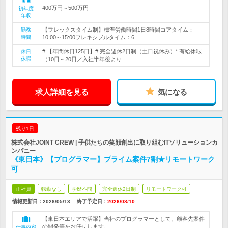
400万円～500万円
初年度
年収
【フレックスタイム制】標準労働時間1日8時間コアタイム：
勤務
時間
10:00～15:00フレキシブルタイム：6…
# 【年間休日125日】# 完全週休2日制（土日祝休み）* 有給休暇
休日
休暇
（10日～20日／入社半年後より…
求人詳細を見る
気になる
残り1日
株式会社JOINT CREW | 子供たちの笑顔創出に取り組むITソリューションカ
ンパニー
《東日本》【プログラマー】プライム案件7割★リモートワーク
可
正社員
転勤なし
学歴不問
完全週休2日制
リモートワーク可
情報更新日：2026/05/13
終了予定日：
2026/08/10
【東日本エリアで活躍】当社のプログラマーとして、顧客先案件
の開発等をお任せします。
仕事内容