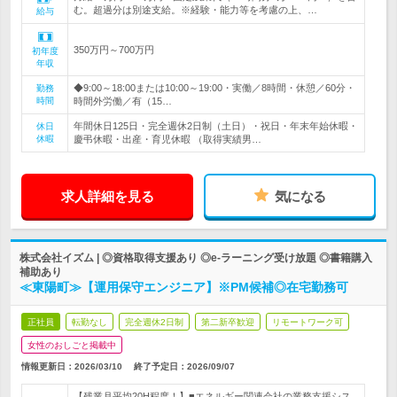
む。超過分は別途支給。※経験・能力等を考慮の上、…
給与
350万円～700万円
初年度
年収
◆9:00～18:00または10:00～19:00・実働／8時間・休憩／60分・
勤務
時間
時間外労働／有（15…
年間休日125日・完全週休2日制（土日）・祝日・年末年始休暇・
休日
休暇
慶弔休暇・出産・育児休暇 （取得実績男…
求人詳細を見る
気になる
株式会社イズム | ◎資格取得支援あり ◎e-ラーニング受け放題 ◎書籍購入
補助あり
≪東陽町≫【運用保守エンジニア】※PM候補◎在宅勤務可
正社員
転勤なし
完全週休2日制
第二新卒歓迎
リモートワーク可
女性のおしごと掲載中
情報更新日：2026/03/10
終了予定日：
2026/09/07
【残業月平均20H程度！】■エネルギー関連会社の業務支援シス