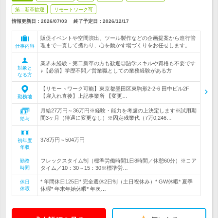
第二新卒歓迎
リモートワーク可
情報更新日：2026/07/03
終了予定日：
2026/12/17
販促イベントや空間演出、ツール製作などの企画提案から進行管
理まで一貫して携わり、心を動かす場づくりをお任せします。
仕事内容
業界未経験・第二新卒の方も歓迎◎語学スキルや資格も不要です
対象と
♪【必須】学歴不問／営業職としての業務経験がある方
なる方
【リモートワーク可能】東京都墨田区東駒形2-2-6 田中ビル2F
【雇入れ直後】上記事業所 【変更…
勤務地
月給27万円～36万円※経験・能力を考慮の上決定します※試用期
間3ヶ月（待遇に変更なし）※固定残業代（7万0,246…
給与
378万円～504万円
初年度
年収
フレックスタイム制（標準労働時間1日8時間／休憩60分）※コア
勤務
時間
タイム／10：30～15：30※標準労…
* 年間休日125日* 完全週休2日制（土日祝休み）* GW休暇* 夏季
休日
休暇
休暇* 年末年始休暇* 年次…