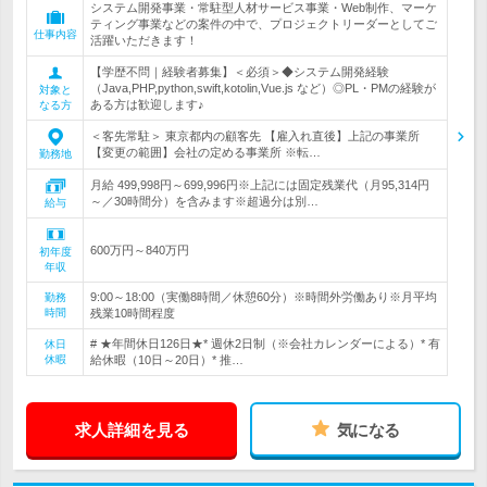
システム開発事業・常駐型人材サービス事業・Web制作、マーケ
ティング事業などの案件の中で、プロジェクトリーダーとしてご
仕事内容
活躍いただきます！
【学歴不問｜経験者募集】＜必須＞◆システム開発経験
（Java,PHP,python,swift,kotolin,Vue.js など）◎PL・PMの経験が
対象と
ある方は歓迎します♪
なる方
＜客先常駐＞ 東京都内の顧客先 【雇入れ直後】上記の事業所
【変更の範囲】会社の定める事業所 ※転…
勤務地
月給 499,998円～699,996円※上記には固定残業代（月95,314円
～／30時間分）を含みます※超過分は別…
給与
600万円～840万円
初年度
年収
9:00～18:00（実働8時間／休憩60分）※時間外労働あり※月平均
勤務
時間
残業10時間程度
# ★年間休日126日★* 週休2日制（※会社カレンダーによる）* 有
休日
休暇
給休暇（10日～20日）* 推…
求人詳細を見る
気になる