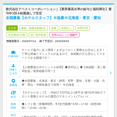
株式会社アベストコーポレーション | 【業界最高水準の給与と福利厚生】賞
与年3回＆転勤無しで安定
全国募集【ホテルスタッフ】※急募※北海道・東京・愛知
正社員
職種・業種未経験OK
急募
転勤なし
学歴不問
完全週休2日制
第二新卒歓迎
女性のおしごと掲載中
情報更新日：2026/07/14
終了予定日：
2026/09/03
チームで協力し合う環境！まずはフロント業務をお任せします！
丁寧な研修とマニュアルがあるので、未経験の方も安心してスタ
仕事内容
ートできる職場です！
【人柄重視のポテンシャル採用】◆高卒以上 ◆【未経験・第二新
対象と
卒歓迎／業界経験不問！】
なる方
◆全国募集：北海道・東京・静岡・長野・愛知・京都・大阪・兵
庫・岡山・沖縄各拠点で採用！ ▼北海道 …
勤務地
【ホテルスタッフ】・月給27.5万円以上+諸手当+賞与(年3回)※フ
ロント業務とホテルの運営のマネジメント(アルバイ…
給与
◆シフト制（実働8時間）▼3交代勤務* 8:00～17:00（休憩1時
勤務
時間
間）* 13:00～22:00…
休日
* 週休2日制／シフト制（月8～10日）* 年次有給休暇* 慶弔休暇