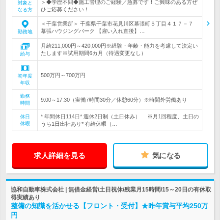
＞◆学歴不問◆施工管理のご経験／急募です！ご興味のある方ぜ
対象と
ひご応募ください！
なる方
＜千葉営業所＞ 千葉県千葉市花見川区幕張町５丁目４１７－７
幕張ハウジングパーク 【雇い入れ直後】…
勤務地
月給211,000円～420,000円※経験・年齢・能力を考慮して決定い
たします※試用期間6カ月（待遇変更なし）
給与
500万円～700万円
初年度
年収
勤務
9:00～17:30（実働7時間30分／休憩60分）※時間外労働あり
時間
* 年間休日114日* 週休2日制（土日休み） ※月1回程度、土日の
休日
休暇
うち1日出社あり* 有給休暇（…
求人詳細を見る
気になる
協和自動車株式会社 | 無借金経営/土日祝休/残業月15時間/15～20日の有休取
得実績あり
整備の知識を活かせる【フロント・受付】★昨年賞与平均250万
円