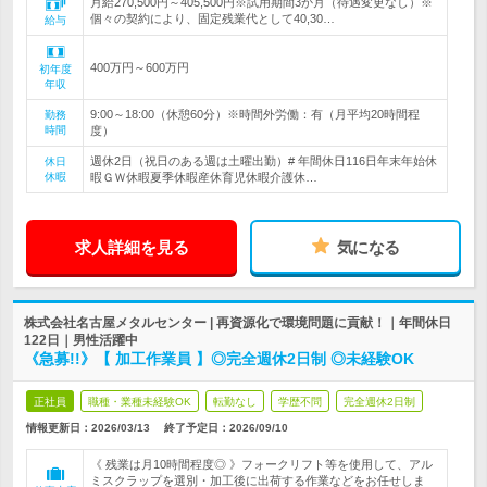
月給270,500円～405,500円※試用期間3か月（待遇変更なし）※
個々の契約により、固定残業代として40,30…
給与
400万円～600万円
初年度
年収
9:00～18:00（休憩60分）※時間外労働：有（月平均20時間程
勤務
時間
度）
週休2日（祝日のある週は土曜出勤）# 年間休日116日年末年始休
休日
休暇
暇ＧＷ休暇夏季休暇産休育児休暇介護休…
求人詳細を見る
気になる
株式会社名古屋メタルセンター | 再資源化で環境問題に貢献！｜年間休日
122日｜男性活躍中
《急募!!》【 加工作業員 】◎完全週休2日制 ◎未経験OK
正社員
職種・業種未経験OK
転勤なし
学歴不問
完全週休2日制
情報更新日：2026/03/13
終了予定日：
2026/09/10
《 残業は月10時間程度◎ 》フォークリフト等を使用して、アル
ミスクラップを選別・加工後に出荷する作業などをお任せしま