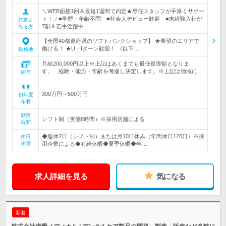
＼WEB面接1回＆最短1週間で内定★専任スタッフが手厚くサポー
ト！／■学歴・年齢不問 ■社会人デビュー歓迎 ■未経験入社が
対象と
7割＆若手活躍中
なる方
【全国40都道府県のソフトバンクショップ】 ★希望のエリアで
働ける！ ★U・Iターン歓迎！ 《以下…
勤務地
月給200,000円以上※上記はあくまでも最低保障額となりま
す。 経験・能力・年齢を考慮し決定します。※上記は地域に…
給与
300万円～500万円
初年度
年収
勤務
シフト制（実働8時間）※採用店舗による
時間
◆週休2日（シフト制）または月10日休み（年間休日120日）※採
休日
休暇
用企業による◆有給休暇◆夏季休暇◆年…
求人詳細を見る
気になる
新着