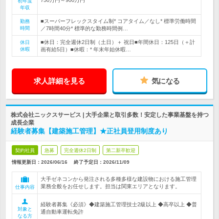
初年度
年収
■スーパーフレックスタイム制* コアタイム／なし* 標準労働時間
勤務
時間
／7時間40分* 標準的な勤務時間例…
■休日：完全週休2日制（土日）＋ 祝日■年間休日：125日（＋計
休日
休暇
画有給5日）■休暇：* 年末年始休暇…
求人詳細を見る
気になる
株式会社ニックスサービス | 大手企業と取引多数！安定した事業基盤を持つ
成長企業
経験者募集【建築施工管理】★正社員登用制度あり
契約社員
急募
完全週休2日制
第二新卒歓迎
情報更新日：2026/06/16
終了予定日：
2026/11/09
大手ゼネコンから発注される多種多様な建設物における施工管理
業務全般をお任せします。担当は関東エリアとなります。
仕事内容
経験者募集《必須》◆建築施工管理技士2級以上 ◆高卒以上 ◆普
対象と
通自動車運転免許
なる方