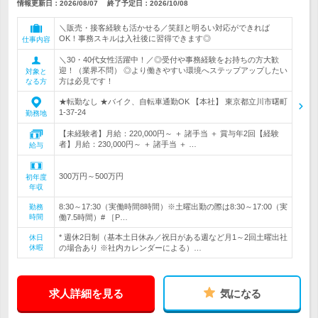
情報更新日：2026/08/07
終了予定日：
2026/10/08
＼販売・接客経験も活かせる／笑顔と明るい対応ができれば
OK！事務スキルは入社後に習得できます◎
仕事内容
＼30・40代女性活躍中！／◎受付や事務経験をお持ちの方大歓
迎！（業界不問） ◎より働きやすい環境へステップアップしたい
対象と
方は必見です！
なる方
★転勤なし ★バイク、自転車通勤OK 【本社】 東京都立川市曙町
1-37-24
勤務地
【未経験者】月給：220,000円～ ＋ 諸手当 ＋ 賞与年2回【経験
者】月給：230,000円～ ＋ 諸手当 ＋ …
給与
300万円～500万円
初年度
年収
8:30～17:30（実働時間8時間）※土曜出勤の際は8:30～17:00（実
勤務
時間
働7.5時間）# ［P…
* 週休2日制（基本土日休み／祝日がある週など月1～2回土曜出社
休日
休暇
の場合あり ※社内カレンダーによる）…
求人詳細を見る
気になる