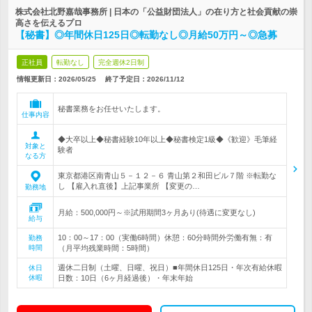
株式会社北野嘉哉事務所 | 日本の「公益財団法人」の在り方と社会貢献の崇
高さを伝えるプロ
【秘書】◎年間休日125日◎転勤なし◎月給50万円～◎急募
正社員
転勤なし
完全週休2日制
情報更新日：2026/05/25
終了予定日：
2026/11/12
秘書業務をお任せいたします。
仕事内容
◆大卒以上◆秘書経験10年以上◆秘書検定1級◆《歓迎》毛筆経
対象と
験者
なる方
東京都港区南青山５－１２－６ 青山第２和田ビル７階 ※転勤な
し 【雇入れ直後】上記事業所 【変更の…
勤務地
月給：500,000円～※試用期間3ヶ月あり(待遇に変更なし)
給与
10：00～17：00（実働6時間）休憩：60分時間外労働有無：有
勤務
時間
（月平均残業時間：5時間）
週休二日制（土曜、日曜、祝日）■年間休日125日・年次有給休暇
休日
休暇
日数：10日（6ヶ月経過後）・年末年始