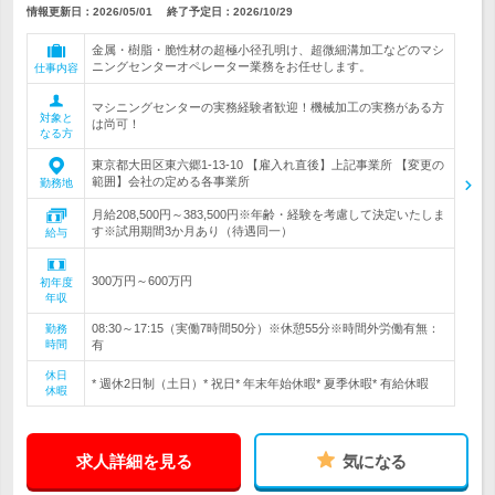
情報更新日：2026/05/01
終了予定日：
2026/10/29
金属・樹脂・脆性材の超極小径孔明け、超微細溝加工などのマシ
ニングセンターオペレーター業務をお任せします。
仕事内容
マシニングセンターの実務経験者歓迎！機械加工の実務がある方
対象と
は尚可！
なる方
東京都大田区東六郷1-13-10 【雇入れ直後】上記事業所 【変更の
範囲】会社の定める各事業所
勤務地
月給208,500円～383,500円※年齢・経験を考慮して決定いたしま
す※試用期間3か月あり（待遇同一）
給与
300万円～600万円
初年度
年収
08:30～17:15（実働7時間50分）※休憩55分※時間外労働有無：
勤務
時間
有
休日
* 週休2日制（土日）* 祝日* 年末年始休暇* 夏季休暇* 有給休暇
休暇
求人詳細を見る
気になる