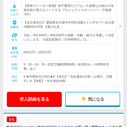
【将来のリーダー候補】保守運用だけでない大規模な仕組みや先
進技術の導入をリードする プロジェクトマネージャー（不動産
対象と
×DX）
なる方
【名古屋支社】 愛知県名古屋市中村区名駅1-1-1 JPタワー名古屋
26階2612号室 【雇入れ直…
勤務地
月給：443,940円～850,000円※経験・年齢・能力を考慮して決定
いたします。※固定残業代（月45時間分／11…
給与
646万円～1020万円
初年度
年収
9：00～18：00（所定労働時間8時間／休憩60分）※時間外労
勤務
時間
働：あり
# ★年間休日120日★# 【休日】* 完全週休2日制（土曜日、日曜
休日
休暇
日）# 【休暇】* 年次有給休暇…
求人詳細を見る
気になる
新着