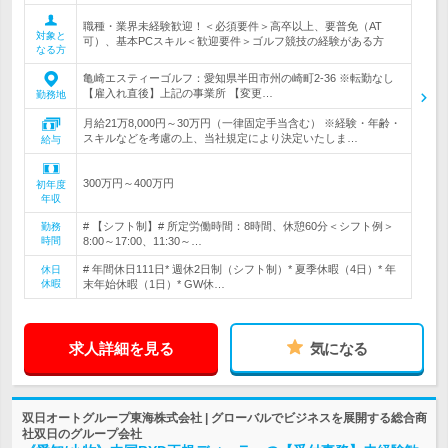
職種・業界未経験歓迎！＜必須要件＞高卒以上、要普免（AT
対象と
可）、基本PCスキル＜歓迎要件＞ゴルフ競技の経験がある方
なる方
亀崎エスティーゴルフ：愛知県半田市州の崎町2-36 ※転勤なし
【雇入れ直後】上記の事業所 【変更…
勤務地
月給21万8,000円～30万円（一律固定手当含む） ※経験・年齢・
スキルなどを考慮の上、当社規定により決定いたしま…
給与
300万円～400万円
初年度
年収
# 【シフト制】# 所定労働時間：8時間、休憩60分＜シフト例＞
勤務
時間
8:00～17:00、11:30～…
# 年間休日111日* 週休2日制（シフト制）* 夏季休暇（4日）* 年
休日
休暇
末年始休暇（1日）* GW休…
求人詳細を見る
気になる
双日オートグループ東海株式会社 | グローバルでビジネスを展開する総合商
社双日のグループ会社