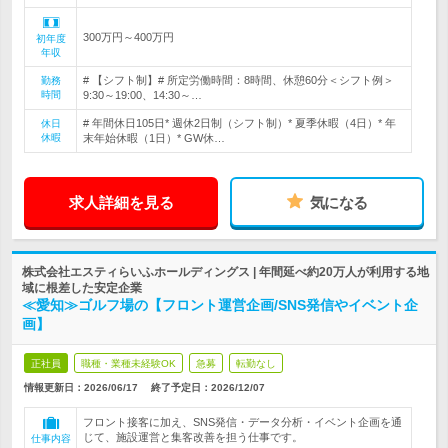
300万円～400万円
初年度
年収
# 【シフト制】# 所定労働時間：8時間、休憩60分＜シフト例＞
勤務
時間
9:30～19:00、14:30～…
# 年間休日105日* 週休2日制（シフト制）* 夏季休暇（4日）* 年
休日
休暇
末年始休暇（1日）* GW休…
求人詳細を見る
気になる
株式会社エスティらいふホールディングス | 年間延べ約20万人が利用する地
域に根差した安定企業
≪愛知≫ゴルフ場の【フロント運営企画/SNS発信やイベント企
画】
正社員
職種・業種未経験OK
急募
転勤なし
情報更新日：2026/06/17
終了予定日：
2026/12/07
フロント接客に加え、SNS発信・データ分析・イベント企画を通
じて、施設運営と集客改善を担う仕事です。
仕事内容