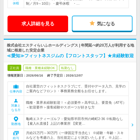
休暇
制／月9～10日）・慶弔休暇 ・…
求人詳細を見る
気になる
株式会社エスティらいふホールディングス | 年間延べ約20万人が利用する地
域に根差した安定企業
≪愛知≫フィットネスジムの【フロントスタッフ】★未経験歓迎
正社員
職種・業種未経験OK
転勤なし
情報更新日：2026/06/16
終了予定日：
2026/12/07
自社運営のフィットネスクラブにて、受付やデータ入力、見学の
ご案内などフロント・事務業務全般をお任せします。
仕事内容
職種・業界未経験歓迎！＜必須要件＞高卒以上、要普免（AT可）
対象と
＜歓迎要件＞接客経験やスポーツが好きな方
なる方
亀崎エスティーゴルフ：愛知県半田市州の崎町2-36 ※転勤なし
【雇入れ直後】上記の事業所 【変更…
勤務地
月給21万円～30万円（一律固定手当含む） ※経験・年齢・スキ
ルなどを考慮の上、当社規定により決定いたします。※上記…
給与