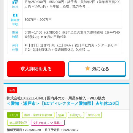
月給250,000円～553,000円＋諸手当＋賞与年2回（前年度実績200
万円～350万円）※年齢、経験、能力を考…
給与
500万円～900万円
初年度
年収
8:30～17:30（休憩80分）※1年単位の変形労働時間制（週平均40
勤務
時間
時間以内）# ★月の平均残業…
# 【休日】週休2日制（土日休み）祝日※社内カレンダーあり※
休日
休暇
月2～3回土曜休み＋毎週日曜休み【休暇】…
求人詳細を見る
気になる
新着
株式会社EXIZZLE-LINE | 国内外のカー用品を輸入・WEB販売
＜愛知・瀬戸市＞【ECディレクター／愛知県】★年休120日
正社員
職種・業種未経験OK
急募
転勤なし
学歴不問
第二新卒歓迎
女性のおしごと掲載中
情報更新日：2026/03/20
終了予定日：
2026/09/17