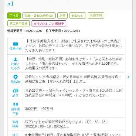
ュ】
正社員
職種・業種未経験OK
急募
転勤なし
学歴不問
第二新卒歓迎
女性のおしごと掲載中
情報更新日：2026/06/26
終了予定日：
2026/12/17
【8割が未経験入社！】店舗にご来店されたお客様へのご案内が
メイン。お店のディスプレイ作りなど、アイデアを活かす場面も
仕事内容
たくさんあります！
【学歴・性別・経験不問】必須条件はナシ！「人と関わる仕事が
したい」「誰かを喜ばせたい」そんな気持ちがあればOKです。
対象と
人物重視の採用です♪
なる方
◎愛知エリア 豊橋曙店：愛知県豊橋市 豊田高橋店/豊田梅坪店：
愛知県豊田市 【雇い入れ直後】上記事…
勤務地
月給23万円～＋諸手当＋インセンティブ＋賞与※上記金額には固
定残業手当20時間分（30,000円～）が含まれています…
給与
300万円～400万円
初年度
年収
以下いずれかの時間帯勤務となります。(1)9：30～18：
勤務
時間
30(2)10：00～19：00(3)11…
# ◆年間休日115日＋平均有給取得数10.5日・週休2日制（シフト
休日