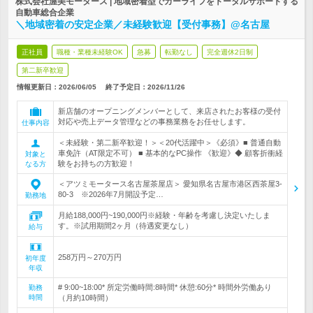
株式会社渥美モータース | 地域密着型でカーライフをトータルサポートする
自動車総合企業
＼地域密着の安定企業／未経験歓迎【受付事務】@名古屋
正社員
職種・業種未経験OK
急募
転勤なし
完全週休2日制
第二新卒歓迎
情報更新日：2026/06/05
終了予定日：
2026/11/26
新店舗のオープニングメンバーとして、来店されたお客様の受付
対応や売上データ管理などの事務業務をお任せします。
仕事内容
＜未経験・第二新卒歓迎！＞＜20代活躍中＞《必須》■ 普通自動
車免許（AT限定不可） ■ 基本的なPC操作 《歓迎》◆ 顧客折衝経
対象と
験をお持ちの方歓迎！
なる方
＜アツミモータース名古屋茶屋店＞ 愛知県名古屋市港区西茶屋3-
80-3 ※2026年7月開設予定…
勤務地
月給188,000円~190,000円※経験・年齢を考慮し決定いたしま
す。※試用期間2ヶ月（待遇変更なし）
給与
258万円～270万円
初年度
年収
# 9:00~18:00* 所定労働時間:8時間* 休憩:60分* 時間外労働あり
勤務
時間
（月約10時間）