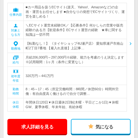
■カー用品を扱うECサイト(楽天、Yahoo!、Amazonなど)の企
画・運営をお任せします ■自分なりの発想でECサイトづくり、運
仕事内容
営を楽しめる！
＼ECサイト運営未経験OK／【応募条件】何かしらの営業や販売
経験のある方【歓迎条件】ECサイト運営の経験 ★車に関する
対象と
知識は一切不問
なる方
【転勤なし！】 《タイヤショップ4U瀬戸店》 愛知県瀬戸市南山
町2丁目7番地 【雇入れ直後】上記事…
勤務地
月給206,000円～297,000円※経験、能力を考慮のうえ決定します
※試用期間：1ヶ月（条件に変更なし）
給与
320万円～441万円
初年度
年収
8：45～17：45（所定労働時間：8時間／休憩60分）時間外労
勤務
時間
働：有自由度高く働けるので自分で調整…
年間休日120日▼休日週休2日制(木曜・平日どこか1日)▼休暇
休日
休暇
GW、夏季休暇、年末年始、有給休暇
求人詳細を見る
気になる