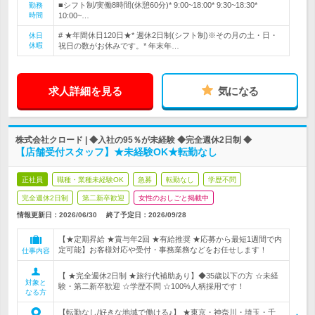
■シフト制/実働8時間(休憩60分)* 9:00~18:00* 9:30~18:30*
勤務
時間
10:00~…
# ★年間休日120日★* 週休2日制(シフト制)※その月の土・日・
休日
休暇
祝日の数がお休みです。* 年末年…
求人詳細を見る
気になる
株式会社クロード | ◆入社の95％が未経験 ◆完全週休2日制 ◆
【店舗受付スタッフ】★未経験OK★転勤なし
正社員
職種・業種未経験OK
急募
転勤なし
学歴不問
完全週休2日制
第二新卒歓迎
女性のおしごと掲載中
情報更新日：2026/06/30
終了予定日：
2026/09/28
【★定期昇給 ★賞与年2回 ★有給推奨 ★応募から最短1週間で内
定可能】お客様対応や受付・事務業務などをお任せします！
仕事内容
【 ★完全週休2日制 ★旅行代補助あり】◆35歳以下の方 ☆未経
対象と
験・第二新卒歓迎 ☆学歴不問 ☆100%人柄採用です！
なる方
【転勤なし/好きな地域で働ける♪】 ★東京・神奈川・埼玉・千