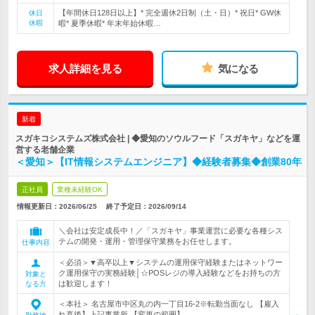
【年間休日128日以上】* 完全週休2日制（土・日）* 祝日* GW休
休日
休暇
暇* 夏季休暇* 年末年始休暇…
求人詳細を見る
気になる
新着
スガキコシステムズ株式会社 | ◆愛知のソウルフード「スガキヤ」などを運
営する老舗企業
＜愛知＞【IT情報システムエンジニア】◆経験者募集◆創業80年
正社員
業種未経験OK
情報更新日：2026/06/25
終了予定日：
2026/09/14
＼会社は安定成長中！／「スガキヤ」事業運営に必要な各種シス
テムの開発・運用・管理保守業務をお任せします。
仕事内容
＜必須＞▼高卒以上▼システムの運用保守経験またはネットワー
ク運用保守の実務経験│☆POSレジの導入経験などをお持ちの方
対象と
は歓迎します！
なる方
＜本社＞ 名古屋市中区丸の内一丁目16-2※転勤当面なし 【雇入
れ直後】上記事業所 【変更の範囲】…