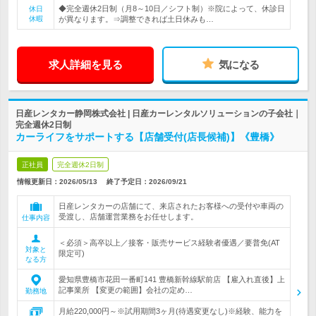
◆完全週休2日制（月8～10日／シフト制）※院によって、休診日
休日
休暇
が異なります。⇒調整できれば土日休みも…
求人詳細を見る
気になる
日産レンタカー静岡株式会社 | 日産カーレンタルソリューションの子会社｜
完全週休2日制
カーライフをサポートする【店舗受付(店長候補)】《豊橋》
正社員
完全週休2日制
情報更新日：2026/05/13
終了予定日：
2026/09/21
日産レンタカーの店舗にて、来店されたお客様への受付や車両の
受渡し、店舗運営業務をお任せします。
仕事内容
＜必須＞高卒以上／接客・販売サービス経験者優遇／要普免(AT
対象と
限定可)
なる方
愛知県豊橋市花田一番町141 豊橋新幹線駅前店 【雇入れ直後】上
記事業所 【変更の範囲】会社の定め…
勤務地
月給220,000円～※試用期間3ヶ月(待遇変更なし)※経験、能力を