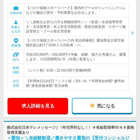
【パロマ瑞穂スポーツパーク】屋内外プールやトレーニングジム
などの施設の受付・予約業務をお任せします。
仕事内容
＼＼資格をお持ちの方を積極採用中／／＜歓迎＞水泳指導管理
士・水泳指導員・水上安全法救助員・救急法救急員・スポーツ施
対象と
設管理士・プール衛生管理者
なる方
【パロマ瑞穂スポーツパーク内 宿泊研修棟】 愛知県名古屋市瑞
穂区萩山町3丁目68‐1 ※自転車・バ…
勤務地
月給193,800円～230,000円※年齢、経験、能力を考慮の上、優遇
します。※試用期間3か月（待遇に変更なし）
給与
勤務
《シフト制》8:00～22:00の間で実働8時間
時間
【年間休日110日】* シフト制（月6～8）* 年間有給休暇* 慶弔休
休日
休暇
暇* 産前産後休暇* 育児休暇
求人詳細を見る
気になる
株式会社日本テレメッセージ | 〈年功序列なし！〉＃有給取得率95％＃資格
取得支援あり
＜愛知＞＼未経験歓迎／働きやすさ重視の【受付コンシェルジ