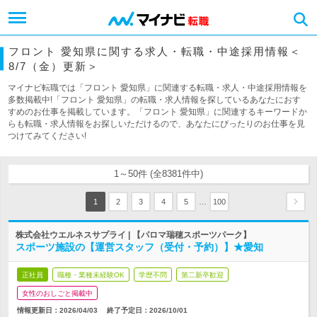
フロント 愛知県に関する求人・転職・中途採用情報＜
8/7（金）更新＞
マイナビ転職では「フロント 愛知県」に関連する転職・求人・中途採用情報を
多数掲載中!「フロント 愛知県」の転職・求人情報を探しているあなたにおす
すめのお仕事を掲載しています。「フロント 愛知県」に関連するキーワードか
らも転職・求人情報をお探しいただけるので、あなたにぴったりのお仕事を見
つけてみてください!
1～50件 (全8381件中)
…
1
2
3
4
5
100
株式会社ウエルネスサプライ | 【パロマ瑞穂スポーツパーク】
スポーツ施設の【運営スタッフ（受付・予約）】★愛知
正社員
職種・業種未経験OK
学歴不問
第二新卒歓迎
女性のおしごと掲載中
情報更新日：2026/04/03
終了予定日：
2026/10/01