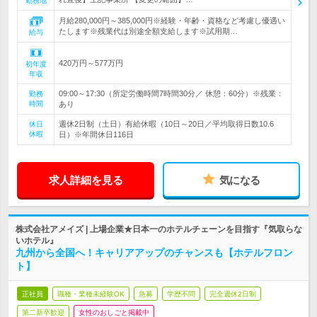
勤務地
月給280,000円～385,000円※経験・年齢・資格など考慮し優遇い
たします※残業代は別途全額支給します※試用期…
給与
420万円～577万円
初年度
年収
09:00～17:30（所定労働時間7時間30分／ 休憩：60分）※残業：
勤務
時間
あり
週休2日制（土日）有給休暇（10日～20日／平均取得日数10.6
休日
休暇
日）※年間休日116日
求人詳細を見る
気になる
株式会社アメイズ | 上場企業★日本一のホテルチェーンを目指す『気取らな
いホテル』
九州から全国へ！キャリアアップのチャンスも【ホテルフロン
ト】
正社員
職種・業種未経験OK
急募
学歴不問
完全週休2日制
第二新卒歓迎
女性のおしごと掲載中