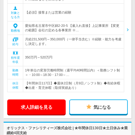
【必須】接客または営業の経験
対象と
なる方
愛知県名古屋市中区錦2-20-5 【雇入れ直後】上記事業所 【変更
の範囲】会社の定める各事業所 ※…
勤務地
月給231,500円～350,000円（一律手当含む）※経験・能力を考慮
し決定します。
給与
350万円～520万円
初年度
年収
1年単位の変形労働時間制（週平均40時間以内）＜勤務シフト制
勤務
時間
＞・10:00～18:30・17:00～…
【年間休日117日】◆週休2日制（月9日／シフト制）◆有給休暇
休日
休暇
◆出産・育児休暇（取得実績あり）
求人詳細を見る
気になる
オリックス・ファシリティーズ株式会社 | ★年間休日130日★土日休み★業
績給4回支給