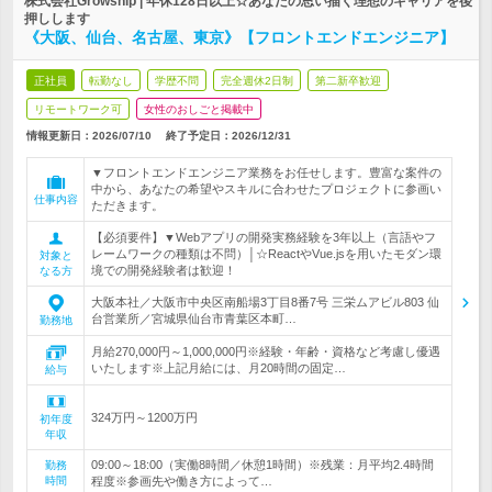
株式会社Growship | 年休128日以上☆あなたの思い描く理想のキャリアを後
押しします
《大阪、仙台、名古屋、東京》【フロントエンドエンジニア】
正社員
転勤なし
学歴不問
完全週休2日制
第二新卒歓迎
リモートワーク可
女性のおしごと掲載中
情報更新日：2026/07/10
終了予定日：
2026/12/31
▼フロントエンドエンジニア業務をお任せします。豊富な案件の
中から、あなたの希望やスキルに合わせたプロジェクトに参画い
仕事内容
ただきます。
【必須要件】▼Webアプリの開発実務経験を3年以上（言語やフ
レームワークの種類は不問）│☆ReactやVue.jsを用いたモダン環
対象と
境での開発経験者は歓迎！
なる方
大阪本社／大阪市中央区南船場3丁目8番7号 三栄ムアビル803 仙
台営業所／宮城県仙台市青葉区本町…
勤務地
月給270,000円～1,000,000円※経験・年齢・資格など考慮し優遇
いたします※上記月給には、月20時間の固定…
給与
324万円～1200万円
初年度
年収
09:00～18:00（実働8時間／休憩1時間）※残業：月平均2.4時間
勤務
時間
程度※参画先や働き方によって…