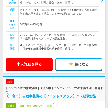
葉・茨城・栃木・群馬・愛知・岐阜・三重…
勤務地
月給25万円以上 + 賞与年2回 ＋ 交通費支給★経験者の方は前職給
与を最大限考慮して決定します★未経験者の方でも1…
給与
300万円～450万円
初年度
年収
9：30～21：00（シフト制／実働8時間）※店舗により異なりま
勤務
時間
す※残業は少なめ／サービス残業はあり…
◆完全週休2日制(月8日以上／シフト制） ※2日以上の連休取得
休日
休暇
も可能◆有給休暇◆慶弔休暇◆産前・産後…
求人詳細を見る
気になる
新着
トランコムMTS株式会社 | 物流企業トランコムグループの車両管理・整備部
門
《一宮市》自動車整備の【フロントスタッフ】＊未経験歓迎
正社員
職種・業種未経験OK
急募