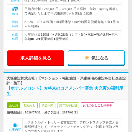
後】上記事業所 【変更の範囲】会社の…
勤務地
日給月給制：245,000円～350,000円※経験・年齢・能力を考慮し
て決定いたします※試用期間3ヶ月(待遇に変更…
給与
8：30～17：30実働：8時間休憩：60分時間外労働有無：有 (月20
勤務
時間
～40時間)
＼年間休日110日／■週休2日制 (シフト制)■祝日■有給休暇■年末
休日
休暇
年始■GW■夏季休暇■慶弔休暇
求人詳細を見る
気になる
大場建設株式会社 | 【マンション・福祉施設・戸建住宅の建設を自社企画設
計・施工】
【ホテルフロント】★将来のコアメンバー募集 ★充実の福利厚
生
正社員
転勤なし
学歴不問
第二新卒歓迎
女性のおしごと掲載中
情報更新日：2026/07/31
終了予定日：
2027/01/21
ホテルシルク・トゥリー名古屋にて、フロントスタッフを支える
幹部候補として、チェックイン・チェックアウト対応や宿泊プラ
仕事内容
ンの立案などを担当します