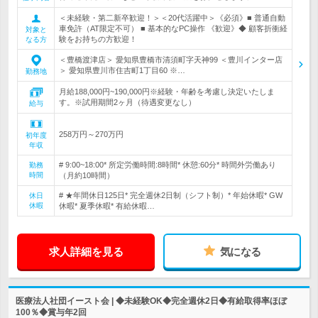
＜未経験・第二新卒歓迎！＞＜20代活躍中＞《必須》■ 普通自動
車免許（AT限定不可） ■ 基本的なPC操作 《歓迎》◆ 顧客折衝経
対象と
験をお持ちの方歓迎！
なる方
＜豊橋渡津店＞ 愛知県豊橋市清須町字天神99 ＜豊川インター店
＞ 愛知県豊川市住吉町1丁目60 ※…
勤務地
月給188,000円~190,000円※経験・年齢を考慮し決定いたしま
す。※試用期間2ヶ月（待遇変更なし）
給与
258万円～270万円
初年度
年収
# 9:00~18:00* 所定労働時間:8時間* 休憩:60分* 時間外労働あり
勤務
時間
（月約10時間）
# ★年間休日125日* 完全週休2日制（シフト制）* 年始休暇* GW
休日
休暇
休暇* 夏季休暇* 有給休暇…
求人詳細を見る
気になる
医療法人社団イースト会 | ◆未経験OK◆完全週休2日◆有給取得率ほぼ
100％◆賞与年2回