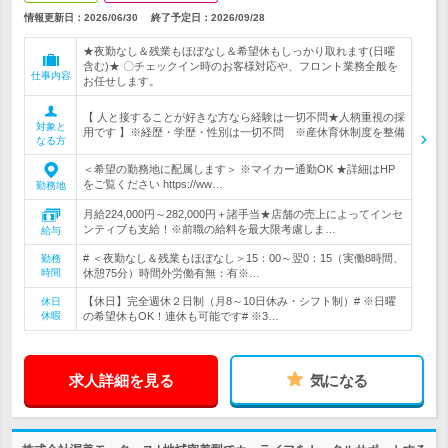
情報更新日：2026/06/30
終了予定日：
2026/09/28
★夜勤なし＆残業もほぼなし＆希望休もしっかり取れます(日曜
含む)★ 〇チェックイン時のお客様対応や、フロント業務全般を
仕事内容
お任せします。
【 人と接することが好きな方なら経験は一切不問★人柄重視の採
対象と
用です 】※経歴・学歴・性別は一切不問 ※産休育休制度を整備
なる方
＜希望の勤務地に配属します＞ ※マイカー通勤OK ★詳細はHP
をご覧ください https://ww…
勤務地
月給224,000円～282,000円＋諸手当★店舗の売上によってインセ
ンティブも支給！※前職の給料を最大限考慮しま…
給与
# ＜夜勤なし＆残業もほぼなし＞15：00～翌0：15（実働8時間、
勤務
時間
休憩75分）時間外労働有無：有※…
【休日】完全週休２日制（月8～10日休み・シフト制）# ※日曜
休日
休暇
の希望休もOK！連休も可能です# ※3…
求人詳細を見る
気になる