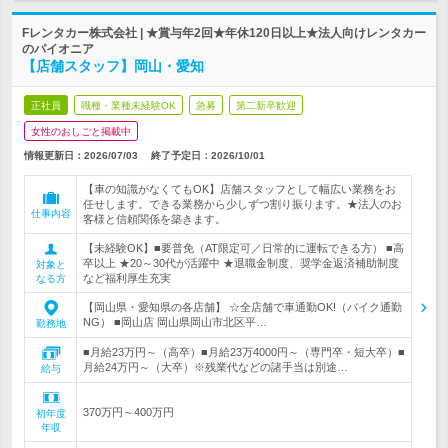
Fレンタカー株式会社 | ★賞与年2回★年休120日以上★法人向けレンタカー
のパイオニア
【店舗スタッフ】岡山・愛知
正社員
職種・業種未経験OK
急募
第二新卒歓迎
女性のおしごと掲載中
情報更新日：2026/07/03
終了予定日：
2026/10/01
【車の知識がなくてもOK】店舗スタッフとして幅広い業務をお
任せします。できる業務から少しずつ割り振ります。★法人のお
仕事内容
客様と信頼関係を築きます。
【未経験OK】■要普免（AT限定可／日常的に運転できる方） ■高
卒以上 ★20～30代が活躍中 ★退職金制度、奨学金返済補助制度
対象と
など福利厚生充実
なる方
【岡山県・愛知県の各店舗】 ☆全店舗で車通勤OK!（バイク通勤
NG） ■岡山店 岡山県岡山市北区平…
勤務地
■月給23万円～（高卒）■月給23万4000円～（専門卒・短大卒）■
月給24万円～（大卒）※残業代などの諸手当は別途…
給与
370万円～400万円
初年度
年収