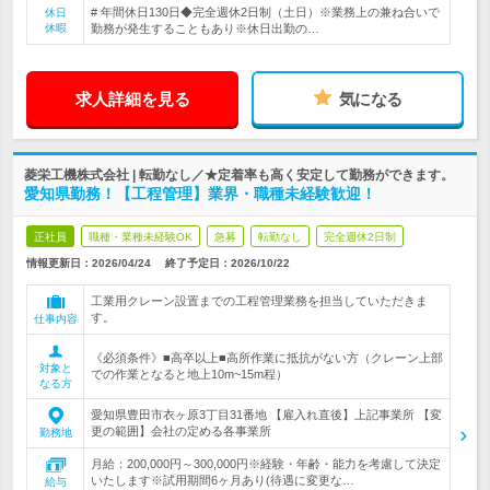
# 年間休日130日◆完全週休2日制（土日）※業務上の兼ね合いで
休日
休暇
勤務が発生することもあり※休日出勤の…
求人詳細を見る
気になる
菱栄工機株式会社 | 転勤なし／★定着率も高く安定して勤務ができます。
愛知県勤務！【工程管理】業界・職種未経験歓迎！
正社員
職種・業種未経験OK
急募
転勤なし
完全週休2日制
情報更新日：2026/04/24
終了予定日：
2026/10/22
工業用クレーン設置までの工程管理業務を担当していただきま
す。
仕事内容
《必須条件》■高卒以上■高所作業に抵抗がない方（クレーン上部
対象と
での作業となると地上10m~15m程）
なる方
愛知県豊田市衣ヶ原3丁目31番地 【雇入れ直後】上記事業所 【変
更の範囲】会社の定める各事業所
勤務地
月給：200,000円～300,000円※経験・年齢・能力を考慮して決定
いたします※試用期間6ヶ月あり(待遇に変更な…
給与