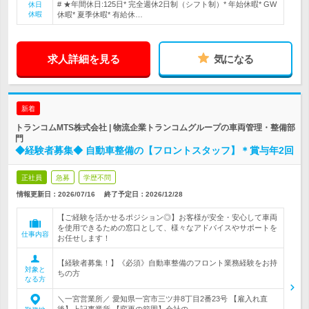
# ★年間休日:125日* 完全週休2日制（シフト制）* 年始休暇* GW
休日
休暇
休暇* 夏季休暇* 有給休…
求人詳細を見る
気になる
新着
トランコムMTS株式会社 | 物流企業トランコムグループの車両管理・整備部
門
◆経験者募集◆ 自動車整備の【フロントスタッフ】＊賞与年2回
正社員
急募
学歴不問
情報更新日：2026/07/16
終了予定日：
2026/12/28
【ご経験を活かせるポジション◎】お客様が安全・安心して車両
を使用できるための窓口として、様々なアドバイスやサポートを
仕事内容
お任せします！
【経験者募集！】《必須》自動車整備のフロント業務経験をお持
対象と
ちの方
なる方
＼一宮営業所／ 愛知県一宮市三ツ井8丁目2番23号 【雇入れ直