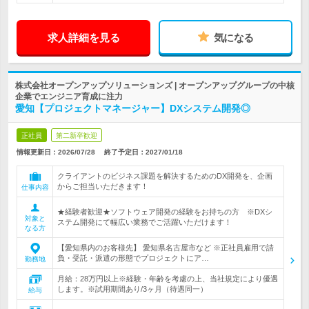
求人詳細を見る
気になる
株式会社オープンアップソリューションズ | オープンアップグループの中核
企業でエンジニア育成に注力
愛知【プロジェクトマネージャー】DXシステム開発◎
正社員
第二新卒歓迎
情報更新日：2026/07/28
終了予定日：
2027/01/18
クライアントのビジネス課題を解決するためのDX開発を、企画
からご担当いただきます！
仕事内容
★経験者歓迎★ソフトウェア開発の経験をお持ちの方 ※DXシ
対象と
ステム開発にて幅広い業務でご活躍いただけます！
なる方
【愛知県内のお客様先】 愛知県名古屋市など ※正社員雇用で請
負・受託・派遣の形態でプロジェクトにア…
勤務地
月給：28万円以上※経験・年齢を考慮の上、当社規定により優遇
します。※試用期間あり/3ヶ月（待遇同一）
給与