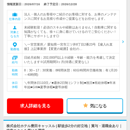
情報更新日：2026/07/16
終了予定日：
2026/12/28
法人・個人のお客様やご紹介のお客様に対する、お車のメンテナ
ンスに関するお見積り作成やご提案などをお任せします。
仕事内容
未経験歓迎！必須のスキルや経験はありません！自動車に関する
知識がなくても、徐々に身に着けていけるのでご安心ください！
対象と
丁寧にサポートします◎
なる方
＼一宮営業所／ 愛知県一宮市三ツ井8丁目2番23号 【雇入れ直
後】上記事業所 【変更の範囲】会社の…
勤務地
日給月給制：202,000円以上※経験・年齢・能力を考慮して決定
いたします※試用期間3ヶ月(待遇に変更なし)
給与
8：30～17：30実働：8時間休憩：60分時間外労働有無：有 (月20
勤務
時間
～40時間)
＼年間休日110日／■週休2日制 (シフト制)■祝日■有給休暇■年末
休日
休暇
年始■GW■夏季休暇■慶弔休暇
求人詳細を見る
気になる
株式会社ホテル豊田キャッスル | 駅徒歩2分の好立地｜賞与・退職金あり｜