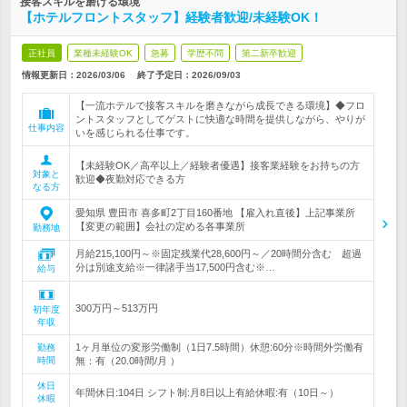
接客スキルを磨ける環境
【ホテルフロントスタッフ】経験者歓迎/未経験OK！
正社員
業種未経験OK
急募
学歴不問
第二新卒歓迎
情報更新日：2026/03/06
終了予定日：
2026/09/03
【一流ホテルで接客スキルを磨きながら成長できる環境】◆フロ
ントスタッフとしてゲストに快適な時間を提供しながら、やりが
仕事内容
いを感じられる仕事です。
【未経験OK／高卒以上／経験者優遇】接客業経験をお持ちの方
対象と
歓迎◆夜勤対応できる方
なる方
愛知県 豊田市 喜多町2丁目160番地 【雇入れ直後】上記事業所
【変更の範囲】会社の定める各事業所
勤務地
月給215,100円～※固定残業代28,600円～／20時間分含む 超過
分は別途支給※一律諸手当17,500円含む※…
給与
300万円～513万円
初年度
年収
1ヶ月単位の変形労働制（1日7.5時間）休憩:60分※時間外労働有
勤務
時間
無：有（20.0時間/月 ）
休日
年間休日:104日 シフト制:月8日以上有給休暇:有（10日～）
休暇