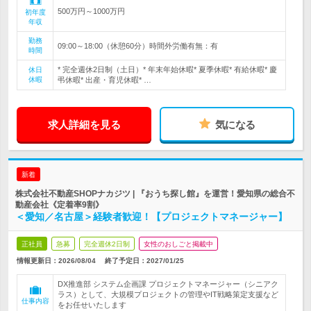
500万円～1000万円
初年度
年収
勤務
09:00～18:00（休憩60分）時間外労働有無：有
時間
* 完全週休2日制（土日）* 年末年始休暇* 夏季休暇* 有給休暇* 慶
休日
休暇
弔休暇* 出産・育児休暇* …
求人詳細を見る
気になる
新着
株式会社不動産SHOPナカジツ | 『おうち探し館』を運営！愛知県の総合不
動産会社《定着率9割》
＜愛知／名古屋＞経験者歓迎！【プロジェクトマネージャー】
正社員
急募
完全週休2日制
女性のおしごと掲載中
情報更新日：2026/08/04
終了予定日：
2027/01/25
DX推進部 システム企画課 プロジェクトマネージャー（シニアク
ラス）として、大規模プロジェクトの管理やIT戦略策定支援など
仕事内容
をお任せいたします