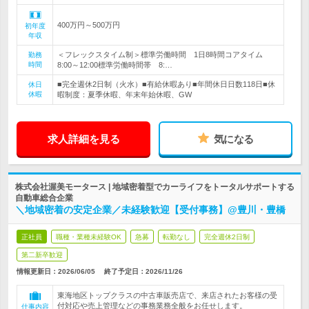
400万円～500万円
初年度
年収
＜フレックスタイム制＞標準労働時間 1日8時間コアタイム
勤務
時間
8:00～12:00標準労働時間帯 8:…
■完全週休2日制（火水）■有給休暇あり■年間休日日数118日■休
休日
休暇
暇制度：夏季休暇、年末年始休暇、GW
求人詳細を見る
気になる
株式会社渥美モータース | 地域密着型でカーライフをトータルサポートする
自動車総合企業
＼地域密着の安定企業／未経験歓迎【受付事務】@豊川・豊橋
正社員
職種・業種未経験OK
急募
転勤なし
完全週休2日制
第二新卒歓迎
情報更新日：2026/06/05
終了予定日：
2026/11/26
東海地区トップクラスの中古車販売店で、来店されたお客様の受
付対応や売上管理などの事務業務全般をお任せします。
仕事内容