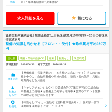
休暇
暇》* 年間有給休暇* 夏季休暇* …
求人詳細を見る
気になる
協和自動車株式会社 | 無借金経営/土日祝休/残業月15時間/15～20日の有休取
得実績あり
整備の知識を活かせる【フロント・受付】★昨年賞与平均250万
円
正社員
職種・業種未経験OK
急募
転勤なし
学歴不問
情報更新日：2026/06/30
終了予定日：
2026/08/31
【整備作業・営業活動なし！お客様との窓口です！】法人のお客
様を中心に、自動車整備や車検の受付、整備内容の説明、見積も
仕事内容
り案内などをお任せ
【キャリアチェンジもOK】◎普通免許(AT限定不可)◎二級自動
車整備士の資格★元整備士の先輩も活躍中★営業やフロント業務
対象と
の経験があれば活かせます！
なる方
【転勤なし/マイカー通勤可（無料駐車場あり）】 愛知県一宮市
浅井町東浅井字下ノ瀬1573 ※UIタ…
勤務地