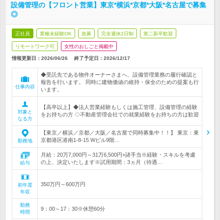
設備管理の【フロント営業】東京*横浜*京都*大阪*名古屋で募集
◎
正社員
業種未経験OK
急募
完全週休2日制
第二新卒歓迎
リモートワーク可
女性のおしごと掲載中
情報更新日：2026/06/26
終了予定日：
2026/12/17
◆受託先である物件オーナーさまへ、設備管理業務の履行確認と
報告を行います。 同時に建物価値の維持・保全のための提案も行
仕事内容
います。
【高卒以上】◆法人営業経験もしくは施工管理、設備管理の経験
対象と
をお持ちの方 ◇不動産管理会社での就業経験をお持ちの方は歓迎
なる方
【東京／横浜／京都／大阪／名古屋で同時募集中！！】 東京：東
京都港区港南1-8-15 Wビル9階…
勤務地
月給：20万7,000円～31万6,500円+諸手当※経験・スキルを考慮
の上、決定いたします※試用期間：3ヵ月（待遇…
給与
350万円～600万円
初年度
年収
勤務
9：00～17：30※休憩60分
時間