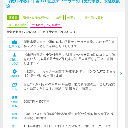
《愛知/小牧》中国BYD正規ディーラーの【受付事務】未経験歓
迎
正社員
職種・業種未経験OK
急募
転勤なし
完全週休2日制
第二新卒歓迎
女性のおしごと掲載中
情報更新日：2026/06/19
終了予定日：
2026/12/10
新規事業である中国BYD社の正規ディーラー事業における受付事
務スタッフとして業務をお任せします。
仕事内容
《未経験歓迎》◆受付業務に挑戦したい方◆真面目にコツコツ働
きたい方 ＼★昇給最大年2回★賞与年2回★頑張りを正当に評価
対象と
します！／
なる方
＼転勤なし・マイカー通勤可(駐車場あり)／ 【BYD AUTO 名古屋
北】 愛知県小牧市間々本町1…
勤務地
月給200,000円～220,000円※経験、能力を考慮の上、当社規定に
より決定いたします。※試用期間3か月（待遇に…
給与
280万円～350万円
初年度
年収
9:30～18:30（実働8時間/休憩60分）時間外労働有無:有※平均残
勤務
時間
業時間10時間/月
# 【年間休日110日】《休日》* 完全週休2日制（月・火）《休
休日