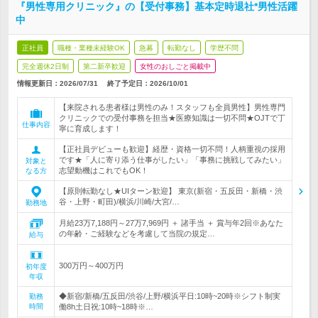
『男性専用クリニック』の【受付事務】基本定時退社*男性活躍
中
正社員
職種・業種未経験OK
急募
転勤なし
学歴不問
完全週休2日制
第二新卒歓迎
女性のおしごと掲載中
情報更新日：2026/07/31
終了予定日：
2026/10/01
【来院される患者様は男性のみ！スタッフも全員男性】男性専門
クリニックでの受付事務を担当★医療知識は一切不問★OJTで丁
仕事内容
寧に育成します！
【正社員デビューも歓迎】経歴・資格一切不問！人柄重視の採用
です★「人に寄り添う仕事がしたい」「事務に挑戦してみたい」
対象と
志望動機はこれでもOK！
なる方
【原則転勤なし★UIターン歓迎】 東京(新宿・五反田・新橋・渋
谷・上野・町田)/横浜/川崎/大宮/…
勤務地
月給23万7,188円～27万7,969円 ＋ 諸手当 ＋ 賞与年2回※あなた
の年齢・ご経験などを考慮して当院の規定…
給与
300万円～400万円
初年度
年収
◆新宿/新橋/五反田/渋谷/上野/横浜平日:10時~20時※シフト制実
勤務
時間
働8h土日祝:10時~18時※…