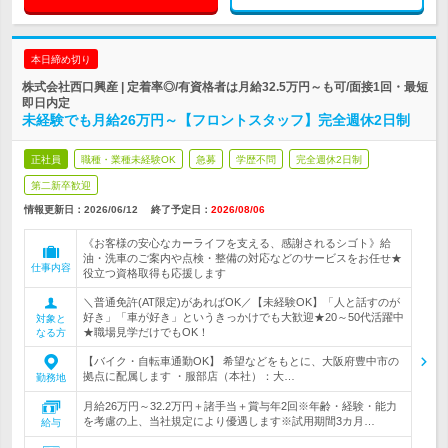
本日締め切り
株式会社西口興産 | 定着率◎/有資格者は月給32.5万円～も可/面接1回・最短
即日内定
未経験でも月給26万円～【フロントスタッフ】完全週休2日制
正社員
職種・業種未経験OK
急募
学歴不問
完全週休2日制
第二新卒歓迎
情報更新日：2026/06/12
終了予定日：
2026/08/06
《お客様の安心なカーライフを支える、感謝されるシゴト》給
油・洗車のご案内や点検・整備の対応などのサービスをお任せ★
仕事内容
役立つ資格取得も応援します
＼普通免許(AT限定)があればOK／【未経験OK】「人と話すのが
好き」「車が好き」というきっかけでも大歓迎★20～50代活躍中
対象と
★職場見学だけでもOK！
なる方
【バイク・自転車通勤OK】 希望などをもとに、大阪府豊中市の
拠点に配属します ・服部店（本社）：大…
勤務地
月給26万円～32.2万円＋諸手当＋賞与年2回※年齢・経験・能力
を考慮の上、当社規定により優遇します※試用期間3カ月…
給与