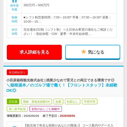
350万円～500万円
初年度
年収
■シフト制営業時間：7:00～19:00* 早番：07:00～16:00* 遅番：
勤務
時間
10:00～19:…
完全週休2日制（シフト制）⇒土日休み希望の場合もご相談くだ
休日
休暇
さい！・有給休暇・GW・夏季・年末年始休暇…
求人詳細を見る
気になる
本日締め切り
小田原箱根観光株式会社 | 残業少なめで育児との両立できる環境です◎
＼箱根湯本／のゴルフ場で働く！【フロントスタッフ】未経験
OK◎
正社員
職種・業種未経験OK
急募
転勤なし
学歴不問
第二新卒歓迎
女性のおしごと掲載中
情報更新日：2026/06/26
終了予定日：
2026/08/06
【観光地で有名な箱根があなたの職場♪】 コース案内やデータ入