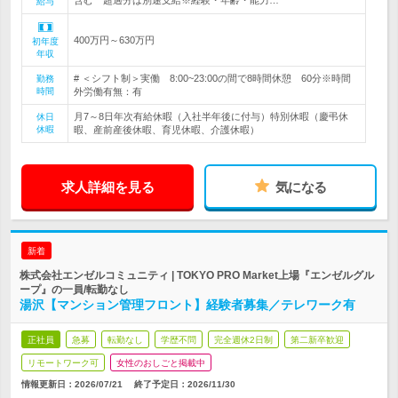
含む 超過分は別途支給※経験・年齢・能力…
給与
400万円～630万円
初年度
年収
# ＜シフト制＞実働 8:00~23:00の間で8時間休憩 60分※時間
勤務
時間
外労働有無：有
月7～8日年次有給休暇（入社半年後に付与）特別休暇（慶弔休
休日
休暇
暇、産前産後休暇、育児休暇、介護休暇）
求人詳細を見る
気になる
新着
株式会社エンゼルコミュニティ | TOKYO PRO Market上場『エンゼルグル
ープ』の一員/転勤なし
湯沢【マンション管理フロント】経験者募集／テレワーク有
正社員
急募
転勤なし
学歴不問
完全週休2日制
第二新卒歓迎
リモートワーク可
女性のおしごと掲載中
情報更新日：2026/07/21
終了予定日：
2026/11/30