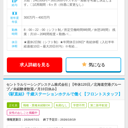
月給：240,000円～300,000円※スキル・経験を考慮し決定しま
す。〇試用期間：6ヶ月（待遇に変更なし）
給与
300万円～400万円
初年度
年収
8：00～22：00（シフト制／所定労働時間8時間／休憩1時間） 残
勤務
時間
業：月10～20時間程度＜勤務パ…
★週休2日制（シフト制）★年間休日109日* 有給休暇（入社半年
休日
休暇
経過後10日～最大20日付与）※有給…
求人詳細を見る
気になる
セントラルリーシングシステム株式会社 | 【年休120日／北海道空港グルー
プ／未経験者歓迎／月10日休み】
《駅直結》千歳ステーションホテルで働く【フロントスタッフ】
正社員
職種・業種未経験OK
転勤なし
学歴不問
第二新卒歓迎
女性のおしごと掲載中
情報更新日：2026/07/21
終了予定日：
2026/10/19