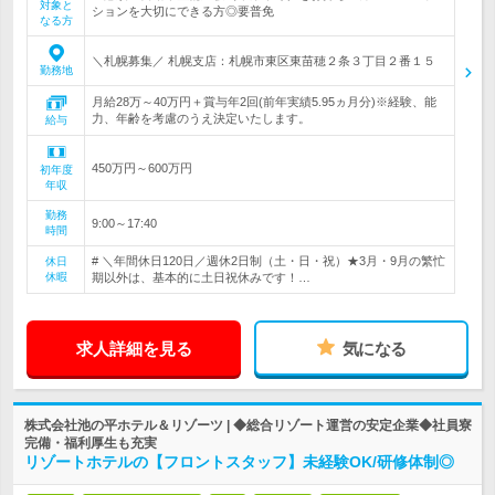
対象と
ションを大切にできる方◎要普免
なる方
＼札幌募集／ 札幌支店：札幌市東区東苗穂２条３丁目２番１５
勤務地
月給28万～40万円＋賞与年2回(前年実績5.95ヵ月分)※経験、能
力、年齢を考慮のうえ決定いたします。
給与
450万円～600万円
初年度
年収
勤務
9:00～17:40
時間
# ＼年間休日120日／週休2日制（土・日・祝）★3月・9月の繁忙
休日
休暇
期以外は、基本的に土日祝休みです！…
求人詳細を見る
気になる
株式会社池の平ホテル＆リゾーツ | ◆総合リゾート運営の安定企業◆社員寮
完備・福利厚生も充実
リゾートホテルの【フロントスタッフ】未経験OK/研修体制◎