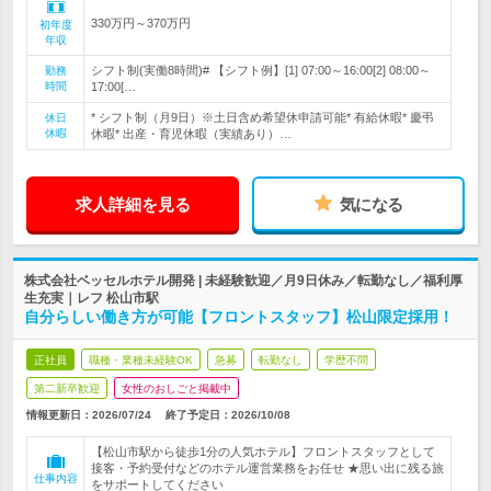
330万円～370万円
初年度
年収
シフト制(実働8時間)# 【シフト例】[1] 07:00～16:00[2] 08:00～
勤務
時間
17:00[…
* シフト制（月9日）※土日含め希望休申請可能* 有給休暇* 慶弔
休日
休暇
休暇* 出産・育児休暇（実績あり）…
求人詳細を見る
気になる
株式会社ベッセルホテル開発 | 未経験歓迎／月9日休み／転勤なし／福利厚
生充実｜レフ 松山市駅
自分らしい働き方が可能【フロントスタッフ】松山限定採用！
正社員
職種・業種未経験OK
急募
転勤なし
学歴不問
第二新卒歓迎
女性のおしごと掲載中
情報更新日：2026/07/24
終了予定日：
2026/10/08
【松山市駅から徒歩1分の人気ホテル】フロントスタッフとして
接客・予約受付などのホテル運営業務をお任せ ★思い出に残る旅
仕事内容
をサポートしてください