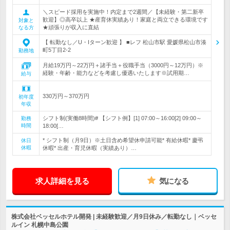
＼スピード採用を実施中！内定まで2週間／【未経験・第二新卒
歓迎】◎高卒以上 ★産育休実績あり！家庭と両立できる環境です
対象と
★頑張りが収入に直結
なる方
【 転勤なし／U・Iターン歓迎 】 ■レフ 松山市駅 愛媛県松山市湊
町5丁目2-2
勤務地
月給19万円～22万円＋諸手当＋役職手当（3000円～12万円）※
経験・年齢・能力などを考慮し優遇いたします※試用期…
給与
330万円～370万円
初年度
年収
シフト制(実働8時間)# 【シフト例】[1] 07:00～16:00[2] 09:00～
勤務
時間
18:00[…
* シフト制（月9日）※土日含め希望休申請可能* 有給休暇* 慶弔
休日
休暇
休暇* 出産・育児休暇（実績あり）…
求人詳細を見る
気になる
株式会社ベッセルホテル開発 | 未経験歓迎／月9日休み／転勤なし｜ベッセ
ルイン 札幌中島公園