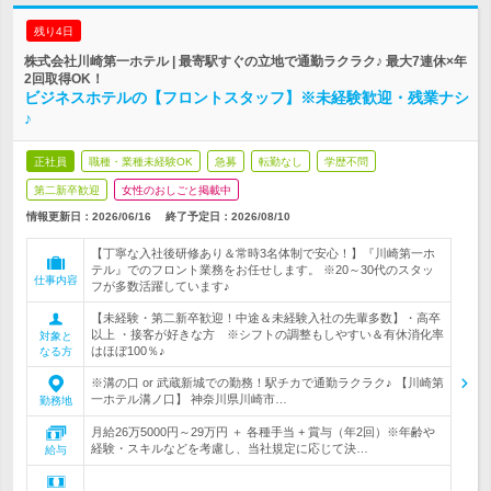
残り4日
株式会社川崎第一ホテル | 最寄駅すぐの立地で通勤ラクラク♪ 最大7連休×年
2回取得OK！
ビジネスホテルの【フロントスタッフ】※未経験歓迎・残業ナシ
♪
正社員
職種・業種未経験OK
急募
転勤なし
学歴不問
第二新卒歓迎
女性のおしごと掲載中
情報更新日：2026/06/16
終了予定日：
2026/08/10
【丁寧な入社後研修あり＆常時3名体制で安心！】『川崎第一ホ
テル』でのフロント業務をお任せします。 ※20～30代のスタッ
仕事内容
フが多数活躍しています♪
【未経験・第二新卒歓迎！中途＆未経験入社の先輩多数】・高卒
以上 ・接客が好きな方 ※シフトの調整もしやすい＆有休消化率
対象と
はほぼ100％♪
なる方
※溝の口 or 武蔵新城での勤務！駅チカで通勤ラクラク♪ 【川崎第
一ホテル溝ノ口】 神奈川県川崎市…
勤務地
月給26万5000円～29万円 ＋ 各種手当 + 賞与（年2回）※年齢や
経験・スキルなどを考慮し、当社規定に応じて決…
給与