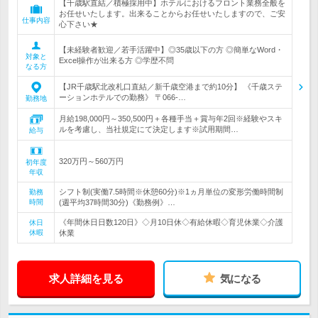
【千歳駅直結／積極採用中】ホテルにおけるフロント業務全般を
お任せいたします。出来ることからお任せいたしますので、ご安
仕事内容
心下さい★
【未経験者歓迎／若手活躍中】◎35歳以下の方 ◎簡単なWord・
対象と
Excel操作が出来る方 ◎学歴不問
なる方
【JR千歳駅北改札口直結／新千歳空港まで約10分】 《千歳ステ
ーションホテルでの勤務》 〒066-…
勤務地
月給198,000円～350,500円＋各種手当＋賞与年2回※経験やスキ
ルを考慮し、当社規定にて決定します※試用期間…
給与
320万円～560万円
初年度
年収
シフト制(実働7.5時間※休憩60分)※1ヵ月単位の変形労働時間制
勤務
時間
(週平均37時間30分)《勤務例》…
《年間休日日数120日》◇月10日休◇有給休暇◇育児休業◇介護
休日
休暇
休業
求人詳細を見る
気になる