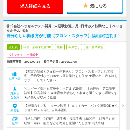
求人詳細を見る
気になる
株式会社ベッセルホテル開発 | 未経験歓迎／月9日休み／転勤なし｜ベッセ
ルホテル 福山
自分らしい働き方が可能【フロントスタッフ】福山限定採用！
正社員
職種・業種未経験OK
急募
転勤なし
第二新卒歓迎
女性のおしごと掲載中
情報更新日：2026/07/24
終了予定日：
2026/10/08
【充実の研修とフォロー体制あり】フロントスタッフとして接
客・予約受付などのホテル運営業務をお任せ ★思い出に残る旅を
仕事内容
サポートしてください
＼スピード採用を実施中！内定まで2週間／【未経験・第二新卒
歓迎】◎高卒以上 ★産育休実績あり！家庭と両立できる環境です
対象と
★頑張りが収入に直結
なる方
【 転勤なし／U・Iターン歓迎 】 ☆マイカー・バイク通勤OK ■ベ
ッセルホテル 福山 広島県福山…
勤務地
月給21万円～24万円＋諸手当＋役職手当（3000円～12万円）※
経験・年齢・能力などを考慮し優遇いたします※試用期…
給与