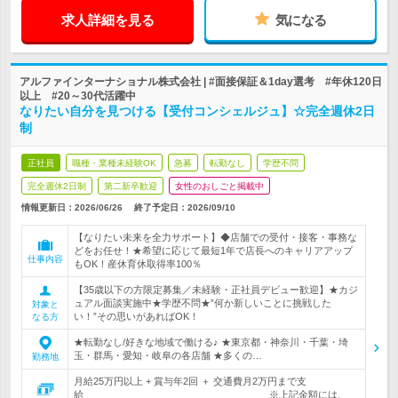
求人詳細を見る
気になる
アルファインターナショナル株式会社 | #面接保証＆1day選考 #年休120日
以上 #20～30代活躍中
なりたい自分を見つける【受付コンシェルジュ】☆完全週休2日
制
正社員
職種・業種未経験OK
急募
転勤なし
学歴不問
完全週休2日制
第二新卒歓迎
女性のおしごと掲載中
情報更新日：2026/06/26
終了予定日：
2026/09/10
【なりたい未来を全力サポート】◆店舗での受付・接客・事務な
どをお任せ！★希望に応じて最短1年で店長へのキャリアアップ
仕事内容
もOK！産休育休取得率100％
【35歳以下の方限定募集／未経験・正社員デビュー歓迎】★カジ
ュアル面談実施中★学歴不問★”何か新しいことに挑戦した
対象と
い！”その思いがあればOK！
なる方
★転勤なし/好きな地域で働ける♪ ★東京都・神奈川・千葉・埼
玉・群馬・愛知・岐阜の各店舗 ★多くの…
勤務地
月給25万円以上 + 賞与年2回 ＋ 交通費月2万円まで支
給 ※上記金額には、