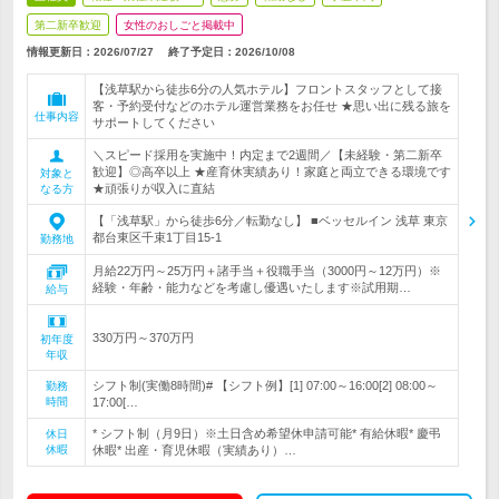
第二新卒歓迎
女性のおしごと掲載中
情報更新日：2026/07/27
終了予定日：
2026/10/08
【浅草駅から徒歩6分の人気ホテル】フロントスタッフとして接
客・予約受付などのホテル運営業務をお任せ ★思い出に残る旅を
仕事内容
サポートしてください
＼スピード採用を実施中！内定まで2週間／【未経験・第二新卒
歓迎】◎高卒以上 ★産育休実績あり！家庭と両立できる環境です
対象と
★頑張りが収入に直結
なる方
【「浅草駅」から徒歩6分／転勤なし】 ■ベッセルイン 浅草 東京
都台東区千束1丁目15-1
勤務地
月給22万円～25万円＋諸手当＋役職手当（3000円～12万円）※
経験・年齢・能力などを考慮し優遇いたします※試用期…
給与
330万円～370万円
初年度
年収
シフト制(実働8時間)# 【シフト例】[1] 07:00～16:00[2] 08:00～
勤務
時間
17:00[…
* シフト制（月9日）※土日含め希望休申請可能* 有給休暇* 慶弔
休日
休暇
休暇* 出産・育児休暇（実績あり）…