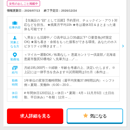
女性のおしごと掲載中
情報更新日：2026/07/13
終了予定日：
2026/12/24
【当施設の “顔” として活躍】予約受付、チェックイン・アウト対
応などを担当。 ★残業月平均10h ★冬は週休3日＆まとまった連
仕事内容
休も可能です！
＼男女とも活躍中／ ◎高卒以上◎35歳以下* ◎要普免(AT限定
OK) ★落ち着き・余裕をもった接客ができる環境。あなたのホス
対象と
ピタリティが輝きます…！
なる方
＜マイカー通勤OK／転勤なし＞ 恵庭カントリー倶楽部／北海道
恵庭市盤尻53番地2 ＼先輩方は…／…
勤務地
月給195,000円～※経験・年齢を考慮の上、決定いたします。※
上記には一律手当を含みます※試用期間は3カ月（条件は…
給与
1年単位の変形労働時間制（週平均実働37.8時間以内）＜シフト
勤務
時間
例＞夏期…実働8h（6:00～20:0…
# 年間休日120日以上＜休日＞* 夏期：4月～11月月5日（土日出
休日
休暇
勤、平日休み）* 冬期：12月～…
求人詳細を見る
気になる