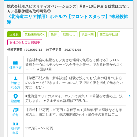
株式会社ホスピタリティオペレーションズ | 月8～10日休み＆残業ほぼなし
★／長期休暇も取得可能◎
《北海道エリア採用》ホテルの【フロントスタッフ】*未経験歓
迎
正社員
業種未経験OK
急募
転勤なし
学歴不問
第二新卒歓迎
女性のおしごと掲載中
情報更新日：2026/07/14
終了予定日：
2027/01/04
【会社都合の転勤なし／好きな場所で無理なく働ける】フロント
業務を中心にホテルサービス全般をお任せ。できる仕事からスタ
仕事内容
ート！ ★面接1回
【学歴不問／第二新卒歓迎】経験が浅くても“充実の研修”で安心
のスタートができます。一つのエリアで長く腰を据えて働きたい
対象と
方は、ぜひ♪
なる方
■北海道エリアのスマイルホテルで募集！ ※希望を考慮の上、決
定します。 ▼各ホテルの詳細は下記UR…
勤務地
【月給】18万円～40万円＋各種手当＋賞与年2回※経験などを考
慮の上、決定します。※試用期間3ヶ月（諸条件の変更はご…
給与
312万円～550万円
初年度
年収