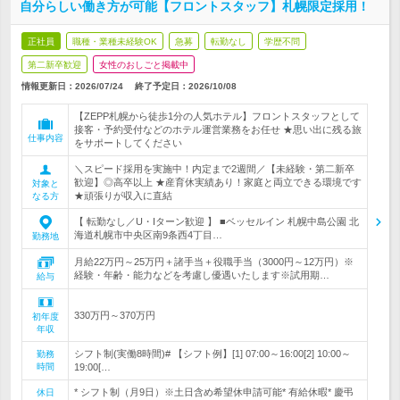
自分らしい働き方が可能【フロントスタッフ】札幌限定採用！
正社員
職種・業種未経験OK
急募
転勤なし
学歴不問
第二新卒歓迎
女性のおしごと掲載中
情報更新日：2026/07/24
終了予定日：
2026/10/08
【ZEPP札幌から徒歩1分の人気ホテル】フロントスタッフとして
接客・予約受付などのホテル運営業務をお任せ ★思い出に残る旅
仕事内容
をサポートしてください
＼スピード採用を実施中！内定まで2週間／【未経験・第二新卒
歓迎】◎高卒以上 ★産育休実績あり！家庭と両立できる環境です
対象と
★頑張りが収入に直結
なる方
【 転勤なし／U・Iターン歓迎 】 ■ベッセルイン 札幌中島公園 北
海道札幌市中央区南9条西4丁目…
勤務地
月給22万円～25万円＋諸手当＋役職手当（3000円～12万円）※
経験・年齢・能力などを考慮し優遇いたします※試用期…
給与
330万円～370万円
初年度
年収
シフト制(実働8時間)# 【シフト例】[1] 07:00～16:00[2] 10:00～
勤務
時間
19:00[…
* シフト制（月9日）※土日含め希望休申請可能* 有給休暇* 慶弔
休日