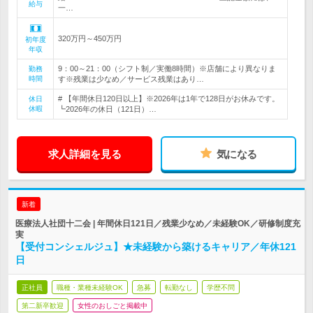
給与
一…
320万円～450万円
初年度
年収
9：00～21：00（シフト制／実働8時間）※店舗により異なりま
勤務
時間
す※残業は少なめ／サービス残業はあり…
# 【年間休日120日以上】※2026年は1年で128日がお休みです。
休日
休暇
┗2026年の休日（121日）…
求人詳細を見る
気になる
新着
医療法人社団十二会 | 年間休日121日／残業少なめ／未経験OK／研修制度充
実
【受付コンシェルジュ】★未経験から築けるキャリア／年休121
日
正社員
職種・業種未経験OK
急募
転勤なし
学歴不問
第二新卒歓迎
女性のおしごと掲載中