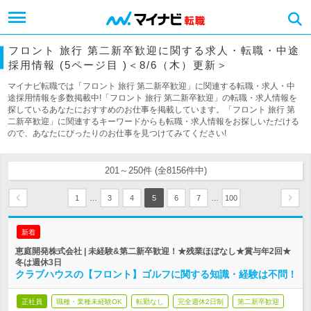
フロント 旅行 第二新卒歓迎に関する求人・転職・中途
採用情報 (5ページ目 )＜8/6（木）更新＞
マイナビ転職では「フロント 旅行 第二新卒歓迎」に関連する転職・求人・中
途採用情報を多数掲載中!「フロント 旅行 第二新卒歓迎」の転職・求人情報を
探しているあなたにおすすめのお仕事を掲載しています。「フロント 旅行 第
二新卒歓迎」に関連するキーワードからも転職・求人情報をお探しいただける
ので、あなたにぴったりのお仕事を見つけてみてください!
201～250件 (全8156件中)
…
…
1
3
4
5
6
7
100
新着
恵庭開発株式会社 | 未経験&第二新卒歓迎！★残業ほぼなし★賞与年2回★
冬は週休3日
クラブハウスの【フロント】ゴルフに関する知識・経験は不問！
正社員
職種・業種未経験OK
転勤なし
完全週休2日制
第二新卒歓迎