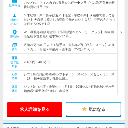
力などのオフィス内での業務をお任せ◆クラブバス送迎有◆未経
仕事内容
験前提の採用です
＼未経験・第二新卒歓迎／【職歴・学歴不問】★箱根で働いてみ
たい！ ★自然に癒される空間で働きたい！など、応募のきかっけ
対象と
は何でもOKです◎
なる方
WEB面接も相談可能◎ 【小田原湯本カントリークラブ】 神奈川
県足柄下郡箱根町湯本390-37 ※…
勤務地
月給21万5600円以上＋諸手当＋賞与年2回【収入イメージ】33歳
／30万円（月給＋年齢給＋諸手当）25歳／25万円…
給与
266万円～400万円
初年度
年収
シフト制(実働8時間)※シフト例／6：50～15：50もしくは8：30
勤務
時間
～17：30★閑散期の残業はほ…
シフト制（木曜＋希望休）※月8日～10日休み* 有給休暇* 年末年
休日
休暇
始休暇* 慶弔休暇* 産前・産後休…
求人詳細を見る
気になる