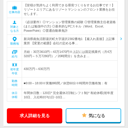
【皆様が気持ちよく利用できる環境づくりをするお仕事です！】
リゾートエリアにあるリゾートマンションのフロント業務をお任
仕事内容
せします。
《必須要件》◎マンション管理業務の経験 ◎管理業務主任者資格
(または勉強中の方) ◎基本的なPCスキル（Word、Excel、
対象と
PowerPoint）◎普通自動車免許
なる方
新潟県南魚沼郡湯沢町大字湯沢2382番地1 【雇入れ直後】上記事
業所 【変更の範囲】会社の定める事…
勤務地
月給：30万3610円～43万1470円※上記には固定残業代（月4万
320円～５万7280円）／20時間分）を含みま…
給与
430万円～630万円
初年度
年収
勤務
■9:00～18:00※実働8時間／休憩60分※時間外労働有無：有
時間
年間休日数：120日* 完全週休2日制(シフト制)* 有給休暇(初年度
休日
休暇
10日、入社時付与1日~10日…
求人詳細を見る
気になる