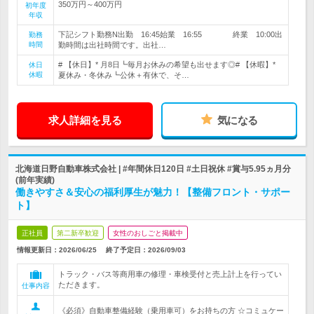
350万円～400万円
初年度
年収
下記シフト勤務N出勤 16:45始業 16:55 終業 10:00出
勤務
時間
勤時間は出社時間です。出社…
# 【休日】* 月8日┗毎月お休みの希望も出せます◎# 【休暇】*
休日
休暇
夏休み・冬休み┗公休＋有休で、そ…
求人詳細を見る
気になる
北海道日野自動車株式会社 | #年間休日120日 #土日祝休 #賞与5.95ヵ月分
(前年実績)
働きやすさ＆安心の福利厚生が魅力！【整備フロント・サポー
ト】
正社員
第二新卒歓迎
女性のおしごと掲載中
情報更新日：2026/06/25
終了予定日：
2026/09/03
トラック・バス等商用車の修理・車検受付と売上計上を行ってい
ただきます。
仕事内容
《必須》自動車整備経験（乗用車可）をお持ちの方 ☆コミュケー