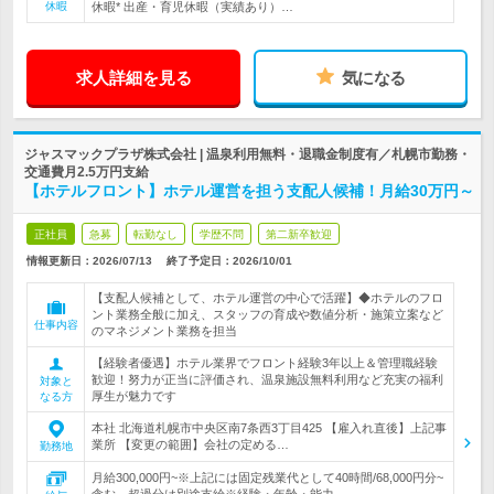
休暇
休暇* 出産・育児休暇（実績あり）…
求人詳細を見る
気になる
ジャスマックプラザ株式会社 | 温泉利用無料・退職金制度有／札幌市勤務・
交通費月2.5万円支給
【ホテルフロント】ホテル運営を担う支配人候補！月給30万円～
正社員
急募
転勤なし
学歴不問
第二新卒歓迎
情報更新日：2026/07/13
終了予定日：
2026/10/01
【支配人候補として、ホテル運営の中心で活躍】◆ホテルのフロ
ント業務全般に加え、スタッフの育成や数値分析・施策立案など
仕事内容
のマネジメント業務を担当
【経験者優遇】ホテル業界でフロント経験3年以上＆管理職経験
歓迎！努力が正当に評価され、温泉施設無料利用など充実の福利
対象と
厚生が魅力です
なる方
本社 北海道札幌市中央区南7条西3丁目425 【雇入れ直後】上記事
業所 【変更の範囲】会社の定める…
勤務地
月給300,000円~※上記には固定残業代として40時間/68,000円分~