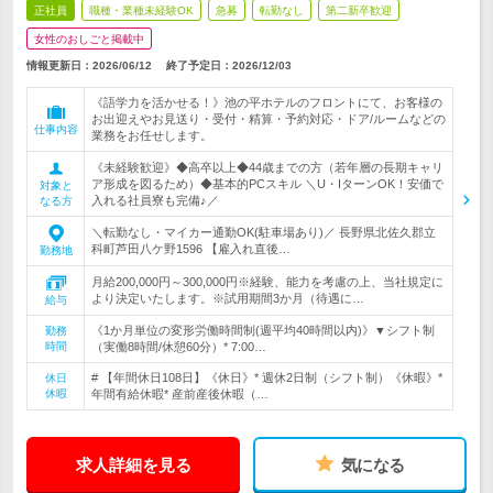
正社員
職種・業種未経験OK
急募
転勤なし
第二新卒歓迎
女性のおしごと掲載中
情報更新日：2026/06/12
終了予定日：
2026/12/03
《語学力を活かせる！》池の平ホテルのフロントにて、お客様の
お出迎えやお見送り・受付・精算・予約対応・ドア/ルームなどの
仕事内容
業務をお任せします。
《未経験歓迎》◆高卒以上◆44歳までの方（若年層の長期キャリ
ア形成を図るため）◆基本的PCスキル ＼U・IターンOK！安価で
対象と
入れる社員寮も完備♪／
なる方
＼転勤なし・マイカー通勤OK(駐車場あり)／ 長野県北佐久郡立
科町芦田八ケ野1596 【雇入れ直後…
勤務地
月給200,000円～300,000円※経験、能力を考慮の上、当社規定に
より決定いたします。※試用期間3か月（待遇に…
給与
《1か月単位の変形労働時間制(週平均40時間以内)》▼シフト制
勤務
時間
（実働8時間/休憩60分）* 7:00…
# 【年間休日108日】《休日》* 週休2日制（シフト制）《休暇》*
休日
休暇
年間有給休暇* 産前産後休暇（…
求人詳細を見る
気になる