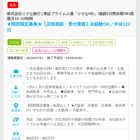
新着
株式会社りそな銀行 | 東証プライム上場「りそなHD」/連続5日間休暇OK/残
業月10~20時間
★関西限定募集★【店頭相談・受付業務】未経験OK／年休122
日
正社員
職種・業種未経験OK
急募
転勤なし
完全週休2日制
第二新卒歓迎
女性のおしごと掲載中
情報更新日：2026/07/31
終了予定日：
2026/10/01
＜完全週休2日制＞銀行窓口での受付・事務のお仕事です。お客
さまのお話を伺い、事務手続きサポートや金融商品の提案・販売
仕事内容
などをお任せします。
＜約1ヶ月の充実研修あり！キャリア入社の20～30代活躍中＞◆
未経験者：大卒以上 ◆経験者：短大・専門卒以上 ★お金の知
対象と
識がゼロから身につきます
なる方
【関西限定募集／転勤なし】 ■大阪府、京都府、兵庫県、奈良県
のいずれかの店舗 ＜大阪府＞ 大阪府大…
勤務地
月給：266,000円～272,000円※経験や前職での年収、当社給与テ
ーブルを考慮のうえ決定します。※試用期間6カ…
給与
400万円～490万円
初年度