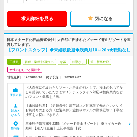
求人詳細を見る
気になる
日本メナード化粧品株式会社 | 大自然に囲まれたメナード青山リゾートを運
営しています。
【フロントスタッフ】◆未経験歓迎◆残業月10～20h★転勤なし
正社員
職種・業種未経験OK
急募
転勤なし
第二新卒歓迎
女性のおしごと掲載中
情報更新日：2026/06/16
終了予定日：
2026/12/07
《大自然に包まれたリゾートホテルの顔として、極上のおもてな
しを提供していただきます！》チェックイン対応や館内案内など
仕事内容
のフロント業務を担当。
【未経験歓迎】《必須条件》高卒以上／同施設で働きたいという
お気持ちのある方《歓迎条件》旅館やホテルの勤務経験／丁寧な
対象と
接客を大切にできる方
なる方
三重県伊賀市霧生2356（メナード青山リゾート） ※マイカー通
勤可 【雇入れ直後】上記事業所 【変…
勤務地