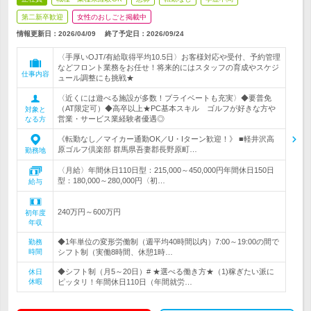
第二新卒歓迎
女性のおしごと掲載中
情報更新日：2026/04/09
終了予定日：
2026/09/24
〈手厚いOJT/有給取得平均10.5日〉お客様対応や受付、予約管理
などフロント業務をお任せ！将来的にはスタッフの育成やスケジ
仕事内容
ュール調整にも挑戦★
〈近くには遊べる施設が多数！プライベートも充実〉◆要普免
（AT限定可）◆高卒以上★PC基本スキル ゴルフが好きな方や
対象と
営業・サービス業経験者優遇◎
なる方
《転勤なし／マイカー通勤OK／U・Iターン歓迎！》 ■軽井沢高
原ゴルフ倶楽部 群馬県吾妻郡長野原町…
勤務地
〈月給〉年間休日110日型：215,000～450,000円年間休日150日
型：180,000～280,000円〈初…
給与
240万円～600万円
初年度
年収
◆1年単位の変形労働制（週平均40時間以内）7:00～19:00の間で
勤務
時間
シフト制（実働8時間、休憩1時…
◆シフト制（月5～20日）# ★選べる働き方★（1)稼ぎたい派に
休日
休暇
ピッタリ！年間休日110日（年間就労…