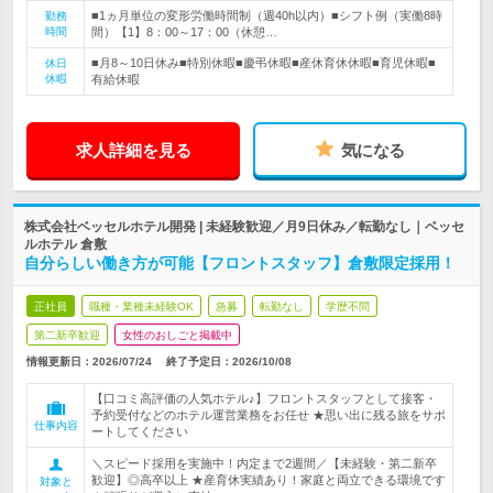
■1ヵ月単位の変形労働時間制（週40h以内）■シフト例（実働8時
勤務
時間
間）【1】8：00～17：00（休憩…
■月8～10日休み■特別休暇■慶弔休暇■産休育休休暇■育児休暇■
休日
休暇
有給休暇
求人詳細を見る
気になる
株式会社ベッセルホテル開発 | 未経験歓迎／月9日休み／転勤なし｜ベッセ
ルホテル 倉敷
自分らしい働き方が可能【フロントスタッフ】倉敷限定採用！
正社員
職種・業種未経験OK
急募
転勤なし
学歴不問
第二新卒歓迎
女性のおしごと掲載中
情報更新日：2026/07/24
終了予定日：
2026/10/08
【口コミ高評価の人気ホテル♪】フロントスタッフとして接客・
予約受付などのホテル運営業務をお任せ ★思い出に残る旅をサポ
仕事内容
ートしてください
＼スピード採用を実施中！内定まで2週間／【未経験・第二新卒
歓迎】◎高卒以上 ★産育休実績あり！家庭と両立できる環境です
対象と