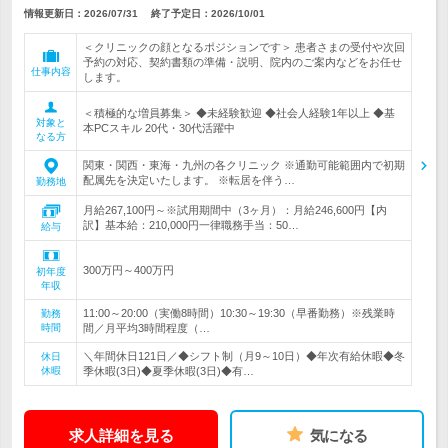
情報更新日：2026/07/31
終了予定日：
2026/10/01
＜クリニックの顔となるポジションです＞ 患者さまの受付や次回
予約の対応、契約書類の準備・説明、院内のご案内などをお任せ
仕事内容
します。
＜積極的な増員募集＞ ◆未経験歓迎 ◆社会人経験1年以上 ◆基
対象と
本PCスキル 20代・30代活躍中
なる方
関東・関西・東海・九州の各クリニック ※通勤可能範囲内で初期
配属先を決定いたします。 ※転居を伴う…
勤務地
月給267,100円～※試用期間中（3ヶ月）：月給246,600円【内
訳】基本給：210,000円一律職務手当：50…
給与
300万円～400万円
初年度
年収
11:00～20:00（実働8時間）10:30～19:30（早番勤務）※残業時
勤務
時間
間／月平均3時間程度（…
＼年間休日121日／◆シフト制（月9～10日）◆年次有給休暇◆冬
休日
休暇
季休暇(3日)◆夏季休暇(3日)◆有…
求人詳細を見る
気になる