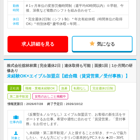
# 1ヶ月単位の変形労働時間制（週平均40時間以内）※早朝、午
勤務
時間
後、深夜など複数のシフトを組み合わせて…
* 完全週休2日制（シフト制） * 年次有給休暇（時間単位の取得
休日
休暇
OK）* 特別休暇* 慶弔休暇＜年間…
求人詳細を見る
気になる
株式会社舘林林業 | 完全週休2日｜連休取得も可能｜面接1回｜1か月間の研
修あり
未経験OK×エイブル加盟店【総合職（賃貸営業／受付事務）】
正社員
職種・業種未経験OK
急募
転勤なし
完全週休2日制
第二新卒歓迎
女性のおしごと掲載中
情報更新日：2026/07/28
終了予定日：
2026/10/12
《反響型＆ノルマなし》エイブル加盟店で、お客様の新生活をサ
ポートするお仕事。希望や適性に合わせて「賃貸営業」「受付事
仕事内容
務」をお任せします。
＼未経験・第二新卒歓迎／ 人と接することが好き、チームで協力
したい、そんな方にピッタリ♪◎基本的なPCスキル ★20～30代
対象と