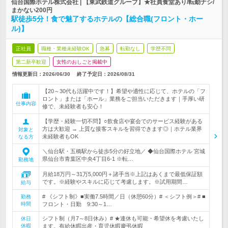
仙台国際ホテル株式会社 | 【東武鉄道グループ】★社員食堂あり/転勤ナシ/
まかない200円
駅徒歩5分！食で魅了するホテルの【総合職(フロント・ホー
ル)】
正社員
職種・業種未経験OK
急募
転勤なし
学歴不問
第二新卒歓迎
女性のおしごと掲載中
情報更新日：2026/06/30
終了予定日：
2026/08/31
【20～30代も活躍中です！】希望や適性に応じて、ホテルの「フ
ロント」または「ホール」業務をご担当いただきます｜手厚い研
仕事内容
修で、未経験者も安心！
【学歴・経験一切不問】○飲食店や宴会でのサービス経験がある
方は大歓迎 → 上質な接客スキルを習得できます◎｜ホテル業界
対象と
未経験者もOK
なる方
＼仙台駅・五橋駅から徒歩5分の好立地／ ◆仙台国際ホテル 宮城
県仙台市青葉区中央4丁目6-1 ※転…
勤務地
月給18万円～31万5,000円＋諸手当※上記はあくまで最低保証額
です。※経験やスキルに応じて考慮します。※試用期間…
給与
# 《シフト制》■実働7.5時間／日（休憩60分）# ＜シフト例＞# ■
勤務
時間
フロント・日勤 9:30～1…
シフト制（月7～8日休み）# ★連休も可能・希望休を考慮いたし
休日
休暇
ます。有給休暇出産・育児休暇慶弔休暇