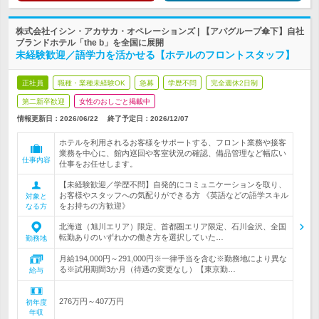
株式会社イシン・アカサカ・オペレーションズ | 【アパグループ傘下】自社
ブランドホテル「the b」を全国に展開
未経験歓迎／語学力を活かせる【ホテルのフロントスタッフ】
正社員
職種・業種未経験OK
急募
学歴不問
完全週休2日制
第二新卒歓迎
女性のおしごと掲載中
情報更新日：2026/06/22
終了予定日：
2026/12/07
ホテルを利用されるお客様をサポートする、フロント業務や接客
業務を中心に、館内巡回や客室状況の確認、備品管理など幅広い
仕事内容
仕事をお任せします。
【未経験歓迎／学歴不問】自発的にコミュニケーションを取り、
お客様やスタッフへの気配りができる方 《英語などの語学スキル
対象と
をお持ちの方歓迎》
なる方
北海道（旭川エリア）限定、首都圏エリア限定、石川金沢、全国
転勤ありのいずれかの働き方を選択していた…
勤務地
月給194,000円～291,000円※一律手当を含む※勤務地により異な
る※試用期間3か月（待遇の変更なし）【東京勤…
給与
276万円～407万円
初年度
年収