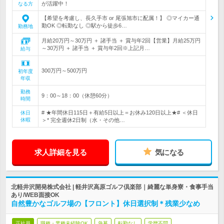
が活躍中！
なる方
【希望を考慮し、長久手市 or 尾張旭市に配属！】 ◎マイカー通
勤OK ◎転勤なし ◎駅から徒歩6…
勤務地
月給20万円～30万円 ＋ 諸手当 ＋ 賞与年2回【営業】月給25万円
～30万円 ＋ 諸手当 ＋ 賞与年2回※上記月…
給与
300万円～500万円
初年度
年収
勤務
9：00～18：00（休憩60分）
時間
# ★年間休日115日＋有給5日以上＝お休み120日以上★# ＜休日
休日
休暇
＞* 完全週休2日制（水・その他…
求人詳細を見る
気になる
北軽井沢開発株式会社 | 軽井沢高原ゴルフ倶楽部｜綺麗な単身寮・食事手当
あり/WEB面接OK
自然豊かなゴルフ場の【フロント】休日選択制＊残業少なめ
正社員
職種・業種未経験OK
急募
転勤なし
学歴不問