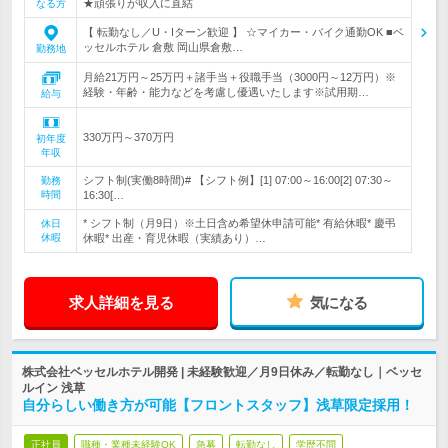
★頑張りが収入に直結
なる方
【 転勤なし／U・Iターン歓迎 】 ☆マイカー・バイク通勤OK ■ベ
ッセルホテル 倉敷 岡山県倉敷…
勤務地
月給21万円～25万円＋諸手当＋役職手当（3000円～12万円）※
経験・年齢・能力などを考慮し優遇いたします※試用期…
給与
330万円～370万円
初年度
年収
シフト制(実働8時間)# 【シフト例】[1] 07:00～16:00[2] 07:30～
勤務
時間
16:30[…
* シフト制（月9日）※土日含め希望休申請可能* 有給休暇* 慶弔
休日
休暇
休暇* 出産・育児休暇（実績あり）…
求人詳細を見る
気になる
株式会社ベッセルホテル開発 | 未経験歓迎／月9日休み／転勤なし｜ベッセ
ルイン 浅草
自分らしい働き方が可能【フロントスタッフ】浅草限定採用！
正社員
職種・業種未経験OK
急募
転勤なし
学歴不問