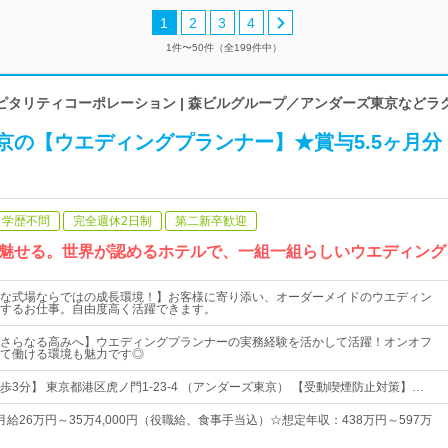
1
2
3
4
1件〜50件（全199件中）
ピタリティコーポレーション | 森ビルグループ／アンダーズ東京などラ
京の【ウエディングプランナー】★賞与5.5ヶ月分
学歴不問
完全週休2日制
第二新卒歓迎
魅せる。世界が認めるホテルで、一組一組らしいウエディング
な式場ならではの成長環境！】お客様に寄り添い、オーダーメイドのウエディン
するお仕事。自由度高く活躍できます。
さらなる高みへ】ウエディングプランナーの実務経験を活かして活躍！オンオフ
て働ける環境も魅力です◎
3分】 東京都港区虎ノ門1-23-4 （アンダーズ東京） 【受動喫煙防止対策】…
給26万円～35万4,000円（役職給、食事手当込）☆想定年収：438万円～597万