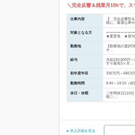
＼完全反響＆残業月10hで、
仕事内容
【 完全反響型＆
様に、最適な車や
対象となる方
ーーーーーーー
★要普免 ★賞与
勤務地
【勤務地の選択O
オ…
給与
月給230,000
す※最長3ヶ月…
初年度年収
330万円～480万
勤務時間
9:40～19:1
休日・休暇
◇年間休日110
暇◇…
求人詳細を見る