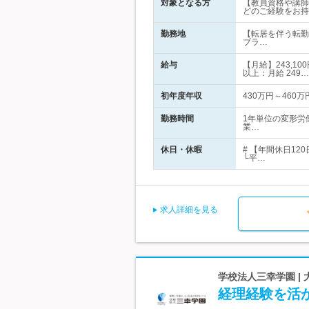
対象となる方
【教員資格や講師
どのご経験をお持
勤務地
【転居を伴う転勤
ブラ…
給与
【月給】243,
以上：月給 249…
初年度年収
430万円～460万
勤務時間
1年単位の変形労
業…
休日・休暇
# 【年間休日1
└平…
求人詳細を見る
学校法人三幸学園 |
経理経験を活か