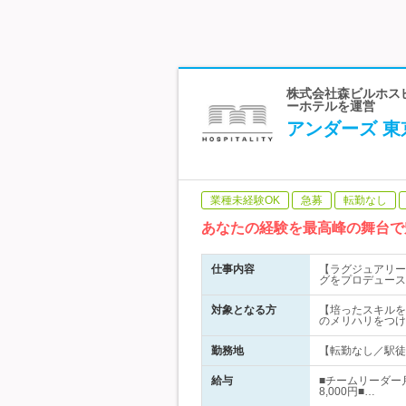
株式会社森ビルホス
ーホテルを運営
アンダーズ 東
業種未経験OK
急募
転勤なし
あなたの経験を最高峰の舞台で
仕事内容
【ラグジュアリー
グをプロデュース
対象となる方
【培ったスキルを
のメリハリをつけ
勤務地
【転勤なし／駅徒歩
給与
■チームリーダー月
8,000円■…