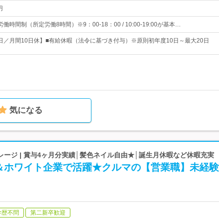
円
時間制（所定労働8時間）※9：00-18：00 / 10:00-19:00が基本…
20日／月間10日休】■有給休暇（法令に基づき付与）※原則初年度10日～最大20日
気になる
ージ | 賞与4ヶ月分実績│髪色ネイル自由★│誕生月休暇など休暇充実
＆ホワイト企業で活躍★クルマの【営業職】未経験
学歴不問
第二新卒歓迎