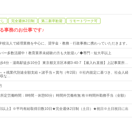
なし
完全週休2日制
第二新卒歓迎
リモートワーク可
る事務のお仕事です♪
学校法人で経理業務を中心に、奨学金・教務・行政事務に携わっていただきます。
バー多数活躍中！教育業界未経験の方も大歓迎♪／◆専門・短大卒以上
4分・湯島駅徒歩10分】 東京都文京区本郷3-40-7 【雇入れ直後】上記事業所…
00円～＋残業代別途全額支給＋諸手当＋賞与（年2回）※社内規定に基づき、社会人経
収な…
円
45（所定労働時間：8時間・休憩60分）時間外労働有無:有※時間外勤務手当（全額）
25日以上】※平均有給取得日数10日★完全週休2日制（土日）★祝日※土日祝日に出