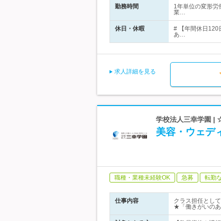
勤務時間
1年単位の変形労
業…
休日・休暇
# 【年間休日1
あ…
求人詳細を見る
学校法人三幸学園 |
美容・ウェディ
職種・業種未経験OK
急募
転勤
仕事内容
クラス担任として
★「働きがいのあ