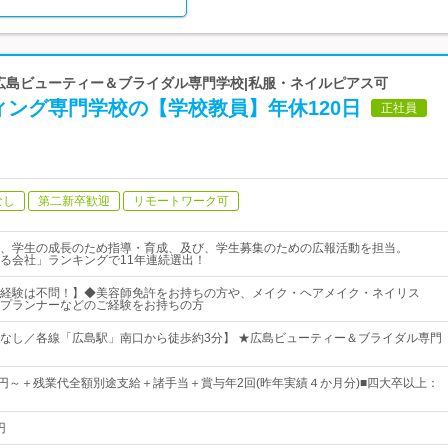
 広島ビューティー＆ブライダル専門学校|私服・ネイルピアス可
ィング専門学校の【学校教員】年休120日
正社員
なし
第二新卒歓迎
リモートワーク可
、学生の成長のため指導・育成、及び、学生募集のための広報活動を担当。
る会社」ランキングで11年連続選出！
経験は不問！】◆美容師免許をお持ちの方や、メイク・ヘアメイク・ネイリス
プランナーなどのご経験をお持ちの方
なし／各線「広島駅」南口から徒歩約3分】 ★広島ビューティー＆ブライダル専門
100円～＋残業代全額別途支給＋諸手当＋賞与年2回(昨年実績４か月分)■四大卒以上：
円