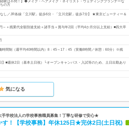
経験は不問！】◆メイク・ヘアメイク・ネイリスト・ウェディングプランナーな
ちの方
なし／JR各線「立川駅」徒歩6分・「立川北駅」徒歩7分】 ★東京ビューティー＆
100円～＋残業代全額別途支給＋諸手当＋賞与年2回（平均4か月分以上支給）■四大卒
円
働時間制（週平均40時間以内）8：45～17：45（実働8時間／休憩：60分）※残
20日】■週休2日（基本土日祝）└オープンキャンパス・入試等のため、土日出勤あり
気になる
 大手学校法人の学校事務職員募集！丁寧な研修で安心★
す！【学校事務】年休125日★完休2日(土日祝)