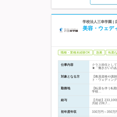
学校法人三幸学園 |
美容・ウェデ
職種・業種未経験OK
急募
転勤
仕事内容
クラス担任として
★「働きがいのあ
対象となる方
【教員資格や講師
ト・ウェディング
勤務地
【転居を伴う転勤
学校…
給与
【月給】233,
月給 239,7…
初年度年収
330万円～350万