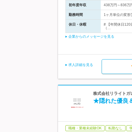
初年度年収
438万円～836万
勤務時間
1ヶ月単位の変形労働
休日・休暇
# 【年間休日1
（…
企業からのメッセージを見る
求人詳細を見る
株式会社リライトガレ
★隠れた優良
職種・業種未経験OK
転勤なし