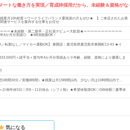
スマートな働き方を実現／育成枠採用だから、未経験＆資格がな
残業月10h程度⇒ワークライフバランス重視派の方もぜひ★ 】ご来店されたお客
関連サービスを案内する仕事をお任せ
ーーーー★未経験・第二新卒・正社員デビュー大歓迎★ーーーーーーーーーーー
年4か月分実績◎ ★WEB面接OK！
K／転勤なし／マイカー通勤OK】 東開店：鹿児島県鹿児島市東開町13-43 ★イ
円～333,500円＋諸手当＋賞与年4か月分実績あり※年齢、経験、資格により優遇しま
円
0（休憩1時間30分／実働8時間）★残業は月15時間以内、少ない月は10時間以内で…
日＋計画年休5日◇月8～11日休み（シフト制）★希望休取得OK◇GW休暇◇夏季休
気になる