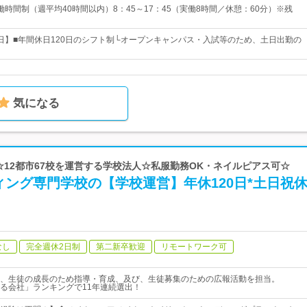
働時間制（週平均40時間以内）8：45～17：45（実働8時間／休憩：60分）※残
20日】■年間休日120日のシフト制└オープンキャンパス・入試等のため、土日出勤の
気になる
 ☆12都市67校を運営する学校法人☆私服勤務OK・ネイルピアス可☆
ング専門学校の【学校運営】年休120日*土日祝
なし
完全週休2日制
第二新卒歓迎
リモートワーク可
、生徒の成長のため指導・育成、及び、生徒募集のための広報活動を担当。
る会社」ランキングで11年連続選出！