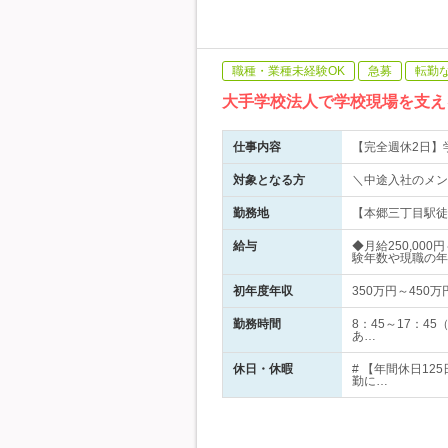
職種・業種未経験OK
急募
転勤
大手学校法人で学校現場を支え
仕事内容
【完全週休2日】
対象となる方
＼中途入社のメン
勤務地
【本郷三丁目駅徒歩
給与
◆月給250,0
験年数や現職の年
初年度年収
350万円～450万
勤務時間
8：45～17：
あ…
休日・休暇
# 【年間休日1
勤に…