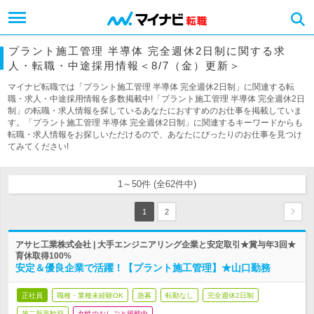
プラント施工管理 半導体 完全週休2日制に関する求
人・転職・中途採用情報＜8/7（金）更新＞
マイナビ転職では「プラント施工管理 半導体 完全週休2日制」に関連する転
職・求人・中途採用情報を多数掲載中!「プラント施工管理 半導体 完全週休2日
制」の転職・求人情報を探しているあなたにおすすめのお仕事を掲載していま
す。「プラント施工管理 半導体 完全週休2日制」に関連するキーワードからも
転職・求人情報をお探しいただけるので、あなたにぴったりのお仕事を見つけ
てみてください!
1～50件 (全62件中)
1
2
アサヒ工業株式会社 | 大手エンジニアリング企業と安定取引★賞与年3回★
育休取得100%
安定＆優良企業で活躍！【プラント施工管理】★山口勤務
正社員
職種・業種未経験OK
急募
転勤なし
完全週休2日制
第二新卒歓迎
女性のおしごと掲載中