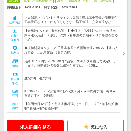
正社員
職種・業種未経験OK
急募
完全週休2日制
第二新卒歓迎
情報更新日：2026/03/06
終了予定日：
2026/09/03
《貢献度バツグン！》リサイクル設備や環境保全設備の新規据付
工事管理をメインにお任せします！施工管理、安全管理など
仕事内容
【未経験OK！第二新卒歓迎！】◆必須：高卒以上の方／普通自
動車運転免許／35歳以下の方（若年層の長期キャリア形成を図る
対象と
ため）
なる方
◆技術開発センター／ 千葉県市原市八幡海岸通2388-22 【雇い入
れ直後】上記事業所 【変更の範…
勤務地
月給 197,000円～270,000円※経験・スキルを考慮して決定いた
します。※時間外労働分は別途全額支給。※試用…
給与
350万円～480万円
初年度
年収
8：30～17：30（実働8時間／休憩60分）★時間外労働：有り★
勤務
時間
残業月平均：20時間
【年間休日128日】* 完全週休2日制（土・日）* 祝日* 年末年始休
休日
休暇
暇* 夏期休暇* 有給休暇* …
求人詳細を見る
気になる