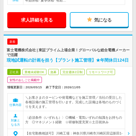
休暇
年始休暇* 夏季休暇* 有給…
求人詳細を見る
気になる
新着
富士電機株式会社 | 東証プライム上場企業！グローバルな総合電機メーカー
で活躍
現地試運転の計画を担う【プラント施工管理】★年間休日124日
正社員
業種未経験OK
急募
完全週休2日制
リモートワーク可
女性のおしごと掲載中
情報更新日：2026/05/15
終了予定日：
2026/11/05
＼お客さまのタービンや発電機などを施工管理／当社の受注した
各種設備の施工管理を行います。完成した設備は各地のものづく
仕事内容
りを支えます。
〈必須条件（いずれも）〉◎機械・電気いずれの知識をお持ちの
対象と
方 ◎マネジメント経験 ☆研修制度充実☆土日祝休み
なる方
【在宅勤務相談可】 川崎工場：神奈川県川崎市川崎区田辺新田1-