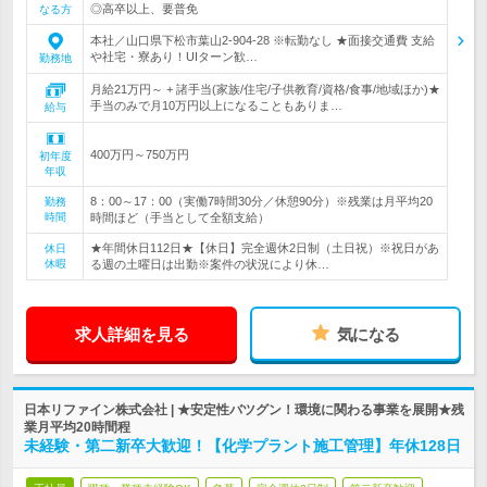
◎高卒以上、要普免
なる方
本社／山口県下松市葉山2-904-28 ※転勤なし ★面接交通費 支給
や社宅・寮あり！UIターン歓…
勤務地
月給21万円～ + 諸手当(家族/住宅/子供教育/資格/食事/地域ほか)★
手当のみで月10万円以上になることもありま…
給与
400万円～750万円
初年度
年収
8：00～17：00（実働7時間30分／休憩90分）※残業は月平均20
勤務
時間
時間ほど（手当として全額支給）
★年間休日112日★【休日】完全週休2日制（土日祝）※祝日があ
休日
休暇
る週の土曜日は出勤※案件の状況により休…
求人詳細を見る
気になる
日本リファイン株式会社 | ★安定性バツグン！環境に関わる事業を展開★残
業月平均20時間程
未経験・第二新卒大歓迎！【化学プラント施工管理】年休128日