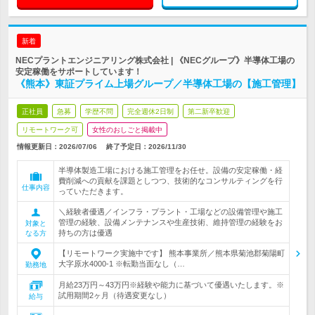
新着
NECプラントエンジニアリング株式会社 | 《NECグループ》半導体工場の
安定稼働をサポートしています！
《熊本》東証プライム上場グループ／半導体工場の【施工管理】
正社員
急募
学歴不問
完全週休2日制
第二新卒歓迎
リモートワーク可
女性のおしごと掲載中
情報更新日：2026/07/06
終了予定日：
2026/11/30
半導体製造工場における施工管理をお任せ。設備の安定稼働・経
費削減への貢献を課題としつつ、技術的なコンサルティングを行
仕事内容
っていただきます。
＼経験者優遇／インフラ・プラント・工場などの設備管理や施工
管理の経験、設備メンテナンスや生産技術、維持管理の経験をお
対象と
持ちの方は優遇
なる方
【リモートワーク実施中です】 熊本事業所／熊本県菊池郡菊陽町
大字原水4000-1 ※転勤当面なし（…
勤務地
月給23万円～43万円※経験や能力に基づいて優遇いたします。※
試用期間2ヶ月（待遇変更なし）
給与