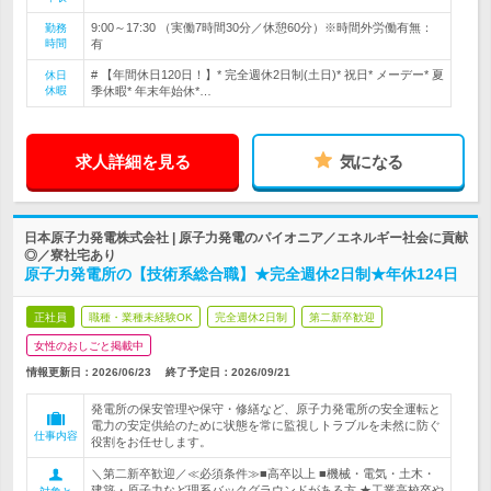
9:00～17:30 （実働7時間30分／休憩60分）※時間外労働有無：
勤務
時間
有
# 【年間休日120日！】* 完全週休2日制(土日)* 祝日* メーデー* 夏
休日
休暇
季休暇* 年末年始休*…
求人詳細を見る
気になる
日本原子力発電株式会社 | 原子力発電のパイオニア／エネルギー社会に貢献
◎／寮社宅あり
原子力発電所の【技術系総合職】★完全週休2日制★年休124日
正社員
職種・業種未経験OK
完全週休2日制
第二新卒歓迎
女性のおしごと掲載中
情報更新日：2026/06/23
終了予定日：
2026/09/21
発電所の保安管理や保守・修繕など、原子力発電所の安全運転と
電力の安定供給のために状態を常に監視しトラブルを未然に防ぐ
仕事内容
役割をお任せします。
＼第二新卒歓迎／≪必須条件≫■高卒以上 ■機械・電気・土木・
建築・原子力など理系バックグラウンドがある方 ★工業高校卒や