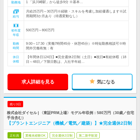
1 「浜川崎駅」から徒歩9分 ※基本…
勤務地
月給25万円～30万円※経験・スキルを考慮し加給優遇します※試
用期間3か月あり（待遇変動なし）
給与
500万円～800万円
初年度
年収
9:00～17:30（実働7時間45分・休憩45分）※時短勤務相談可※時
勤務
時間
間外労働有無：有
【年間休日124日】■完全週休2日制（土日）■祝日■有給休暇（18
休日
休暇
日～48日／下限日数は、入社半年経…
求人詳細を見る
気になる
残り3日
株式会社ダイセル | 〈東証PRM上場〉モデル年収例：580万円（30歳／住宅
手当含む）
【プラントエンジニア（機械／電気／建築）】★完全週休2日制
正社員
業種未経験OK
完全週休2日制
第二新卒歓迎