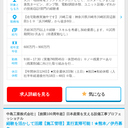
蒸気タービン、ポンプ類、電動/調節弁類、ユニット設備いずれか
対象と
の技術/設計部門の経験者
なる方
【在宅勤務実施中です】 川崎工場：神奈川県川崎市川崎区田辺新
田1-1 ※「浜川崎駅」から徒歩9分…
勤務地
月給30万円以上※経験・スキルを考慮し加給優遇します。※試用
期間3か月あり（待遇変動なし）
給与
600万円～900万円
初年度
年収
9:00～17:30（実働7時間45分・休憩45分）※ノー残業デーあり
勤務
時間
（残業削減に向けた取り組みを行…
【年間休日124日】■完全週休2日制（土日）■祝日■有給休暇（入
休日
休暇
社半年経過後付与18日～48日 ※取…
求人詳細を見る
気になる
中島工業株式会社 | 【創業100周年超】日本産業を支える設備工事プロフェ
ッショナル
経験を活かして活躍【施工管理】直行直帰可能！★熊本／伊丹募