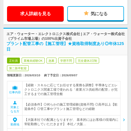
求人詳細を見る
気になる
エア・ウォーター・エレクトロニクス株式会社 | エア・ウォーター株式会社
（プライム市場上場）の100%出資子会社
プラント配管工事の【施工管理】★資格取得制度あり◎年休125
日
正社員
業種未経験OK
急募
学歴不問
完全週休2日制
第二新卒歓迎
情報更新日：2026/03/10
終了予定日：
2026/09/07
【経験・スキルに応じてお任せする業務を調整】半導体などエレ
クトロニクス関連工場で使われる「産業ガス供給用の配管」が完
仕事内容
工するまでの施工管理全般
【必須条件】◎何らかの施工管理経験(資格不問) ◎高卒以上【歓
対象と
迎条件】◎管工事やプラント施工管理などの経験
なる方
【大阪本社での配属となりますが、 基本的にはお客様の現場内に
常駐勤務していただきます】 本社／大阪…
勤務地