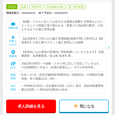
正社員
急募
学歴不問
完全週休2日制
第二新卒歓迎
情報更新日：2026/03/10
終了予定日：
2026/09/07
【経験・スキルに応じてお任せする業務を調整】半導体などエレ
クトロニクス関連工場で使われる「産業ガス供給用の配管」が完
仕事内容
工するまでの施工管理全般
【必須条件】◎何らかの施工管理経験(資格不問) ◎高卒以上【歓
対象と
迎条件】◎管工事やプラント施工管理などの経験
なる方
【基本的にはお客様の現場内に常駐勤務していただきます】 北陸
事業部 魚津事業所／富山県 魚津市 東…
勤務地
月給230,000円～※経験・スキル等に応じて決定していきます。
※試用期間3ヶ月あり（待遇の変更なし）モデル年収年収…
給与
8:30～17:10（所定労働時間7時間40分／休憩60分）※時間外労働
勤務
時間
有無：有※残業は10～30h…
＜年間休日125日＞完全週休2日制（土日）祝日 有給休暇夏季休
休日
休暇
暇(10日間／一斉年休5日間含む)年末…
求人詳細を見る
気になる