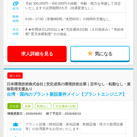
月給 300,000円～400,000円※経験・年齢・能力を考慮して決定
いたします※試用期間3カ月（待遇変更なし）
給与
勤務
8:00～17:00（実働8時間／休憩60分）※時間外労働なし
時間
# ★年間休日125日以上★* 完全週休2日制（土日祝休み）* 有給休
休日
休暇
暇* 育児休暇制度* その他会…
求人詳細を見る
気になる
残り3日
日本環境技術株式会社 | 安定成長の環境技術企業｜定年なし・転勤なし・資
格取得支援あり
台湾・国内のプラント新設案件メイン【プラントエンジニア】
正社員
急募
転勤なし
完全週休2日制
情報更新日：2026/06/02
終了予定日：
2026/08/10
プラント設備（焼却設備・炭化設備・乾燥設備・排ガス処理設備
等）の台湾案件をお任せいたします。
仕事内容