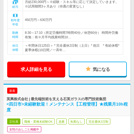
月給230,000円～※経験・スキル等に応じて決定していきます。
※試用期間3ヶ月あり（待遇の変更なし）
給与
450万円～630万円
初年度
年収
8:30～17:10（所定労働時間7時間40分／休憩60分） 時間外労働
勤務
時間
有無：有※月平均残業時間10…
＜年間休日125日＞ * 完全週休2日制（土日）* 祝日 * 有給休暇*
休日
休暇
夏季休暇(10日間／一斉年…
求人詳細を見る
気になる
新着
英興株式会社 | 最先端技術を支える石英ガラスの専門技術集団
<四日市>未経験歓迎！メンテナンス【工程管理】★残業月10h程
度
正社員
職種・業種未経験OK
急募
転勤なし
完全週休2日制
女性のおしごと掲載中