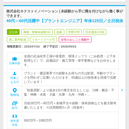
株式会社ネクストイノベーション | 未経験から手に職を付けながら働く事が
できます。
40代～60代活躍中【プラントエンジニア】年休125日／土日祝休
正社員
職種・業種未経験OK
急募
学歴不問
完全週休2日制
第二新卒歓迎
リモートワーク可
女性のおしごと掲載中
情報更新日：2026/07/24
終了予定日：
2026/09/24
全国の石油化学工場や発電所、環境インフラ（ごみ処理・上下水
処理など）で、設備設計・施工管理・保守業務などをお任せしま
仕事内容
す。
プラント・建設業界での経験をお持ちの方は歓迎。年齢やブラン
クを問わずご応募いただけます。65歳以上の技術者も現場で活躍
対象と
しています！
なる方
「秋葉原駅」より徒歩1分の東京支社もしくは、川崎・横浜・千
葉・神栖・水島・大阪・兵庫・九州・沖縄＋…
勤務地
月給28万円～80万円＋各種手当※経験・保有資格などを最大限考
慮いたします。※試用期間3ヶ月（同条件）
給与
500万円～1080万円
初年度
年収