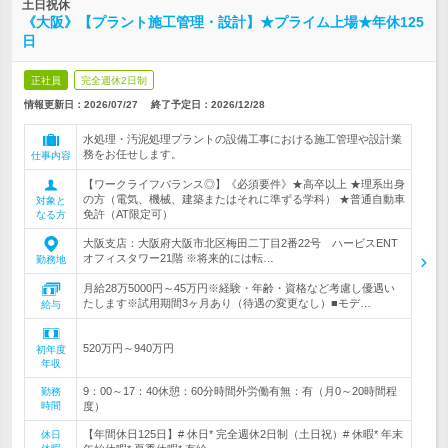
土日祝休
《大阪》【プラント施工管理・設計】★プライム上場★年休125
日
正社員
完全週休2日制
情報更新日：2026/07/27
終了予定日：
2026/12/28
水処理・汚泥処理プラントの設備工事における施工管理や設計業
務をお任せします。
仕事内容
【ワークライフバランス◎】《必須要件》★高卒以上 ★理系出身
の方（電気、機械、建築またはそれに準ずる学科） ★普通自動車
対象と
免許（AT限定可）
なる方
大阪支店：大阪府大阪市北区梅田二丁目2番22号 ハービスENT
オフィスタワー21階 ※将来的には転…
勤務地
月給28万5000円～45万円※経験・年齢・資格など考慮し優遇い
たします※試用期間3ヶ月あり（待遇の変更なし）■モデ…
給与
520万円～940万円
初年度
年収
9：00～17：40休憩：60分時間外労働有無：有（月0～20時間程
勤務
時間
度）
【年間休日125日】# 休日* 完全週休2日制（土日祝）# 休暇* 年末
休日