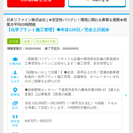
日本リファイン株式会社 | ★安定性バツグン！環境に関わる事業を展開★残
業月平均20時間程
【化学プラント施工管理】◆年休128日／完全土日祝休
正社員
急募
完全週休2日制
情報更新日：2026/03/06
終了予定日：
2026/09/03
《貢献度バツグン！》リサイクル設備や環境保全設備の新規据付
工事管理をメインにお任せします！施工管理、安全管理など
仕事内容
【経験をいかして活躍！】◆必須：高卒以上の方／普通自動車運
転免許／化学プラント施工管理、設備保全、オペレーターいずれ
対象と
かのご経験をお持ちの方
なる方
◆技術開発センター／ 千葉県市原市八幡海岸通2388-22 【雇入れ
直後】上記事業所 【変更の範囲…
勤務地
月給 215,000円～392,000円（一律手当を含む）※経験・スキル
を考慮して決定いたします。※時間外労働分は別…
給与
400万円～650万円
初年度
年収