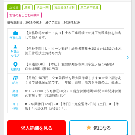
正社員
急募
学歴不問
完全週休2日制
第二新卒歓迎
女性のおしごと掲載中
情報更新日：2026/06/19
終了予定日：
2026/12/10
【資格取得サポートあり】土木工事現場での施工管理業務を担当
して頂きます。
仕事内容
【年齢不問！U・Iターン歓迎】経験者募集★1級または2級の土木
対象と
施工管理技士お持ちの方
なる方
【車通勤OK】 【本社】 愛知県知多市岡田字宝ノ脇 14番地4
Chita155R 1階101号室…
勤務地
【月給】40万円～☆★前職給を最大限考慮します★☆※上記はあ
くまで最低保証額です。 年齢、経験、能力を考慮の上、優遇…
給与
8:00～17:00（うち休憩60分）※所定労働時間8時間※時間外労働
勤務
時間
の有無：有（月10時間ほど）
# ＜年間休日120日＞# 【休日】* 完全週休2日制（土日）# 【休
休日
休暇
暇】* お盆休暇（約5日）* …
求人詳細を見る
気になる