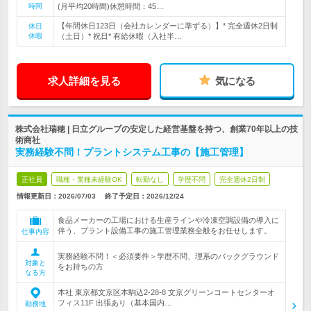
時間
(月平均20時間)休憩時間：45…
【年間休日123日（会社カレンダーに準ずる）】* 完全週休2日制
休日
休暇
（土日）* 祝日* 有給休暇（入社半…
求人詳細を見る
気になる
株式会社瑞穂 | 日立グループの安定した経営基盤を持つ、創業70年以上の技
術商社
実務経験不問！プラントシステム工事の【施工管理】
正社員
職種・業種未経験OK
転勤なし
学歴不問
完全週休2日制
情報更新日：2026/07/03
終了予定日：
2026/12/24
食品メーカーの工場における生産ラインや冷凍空調設備の導入に
伴う、プラント設備工事の施工管理業務全般をお任せします。
仕事内容
実務経験不問！＜必須要件＞学歴不問、理系のバックグラウンド
対象と
をお持ちの方
なる方
本社 東京都文京区本駒込2-28-8 文京グリーンコートセンターオ
フィス11F 出張あり（基本国内…
勤務地