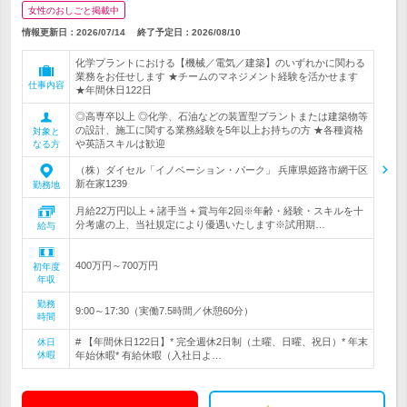
女性のおしごと掲載中
情報更新日：2026/07/14
終了予定日：
2026/08/10
化学プラントにおける【機械／電気／建築】のいずれかに関わる
業務をお任せします ★チームのマネジメント経験を活かせます
仕事内容
★年間休日122日
◎高専卒以上 ◎化学、石油などの装置型プラントまたは建築物等
の設計、施工に関する業務経験を5年以上お持ちの方 ★各種資格
対象と
や英語スキルは歓迎
なる方
（株）ダイセル「イノベーション・パーク」 兵庫県姫路市網干区
新在家1239
勤務地
月給22万円以上 + 諸手当 + 賞与年2回※年齢・経験・スキルを十
分考慮の上、当社規定により優遇いたします※試用期…
給与
400万円～700万円
初年度
年収
勤務
9:00～17:30（実働7.5時間／休憩60分）
時間
# 【年間休日122日】* 完全週休2日制（土曜、日曜、祝日）* 年末
休日
休暇
年始休暇* 有給休暇（入社日よ…