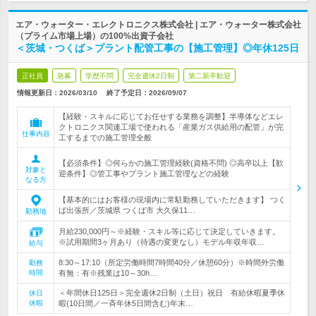
エア・ウォーター・エレクトロニクス株式会社 | エア・ウォーター株式会社
（プライム市場上場）の100%出資子会社
＜茨城・つくば＞プラント配管工事の【施工管理】◎年休125日
正社員
急募
学歴不問
完全週休2日制
第二新卒歓迎
情報更新日：2026/03/10
終了予定日：
2026/09/07
【経験・スキルに応じてお任せする業務を調整】半導体などエレ
クトロニクス関連工場で使われる「産業ガス供給用の配管」が完
仕事内容
工するまでの施工管理全般
【必須条件】◎何らかの施工管理経験(資格不問) ◎高卒以上【歓
対象と
迎条件】◎管工事やプラント施工管理などの経験
なる方
【基本的にはお客様の現場内に常駐勤務していただきます】 つく
ば出張所／茨城県 つくば市 大久保11…
勤務地
月給230,000円～※経験・スキル等に応じて決定していきます。
※試用期間3ヶ月あり（待遇の変更なし）モデル年収年収…
給与
8:30～17:10（所定労働時間7時間40分／休憩60分）※時間外労働
勤務
時間
有無：有※残業は10～30h…
＜年間休日125日＞完全週休2日制（土日）祝日 有給休暇夏季休
休日
休暇
暇(10日間／一斉年休5日間含む)年末…