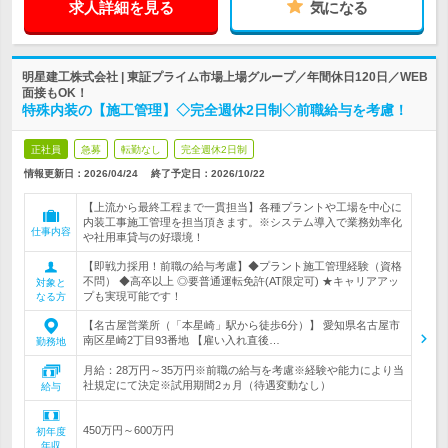
求人詳細を見る
気になる
明星建工株式会社 | 東証プライム市場上場グループ／年間休日120日／WEB
面接もOK！
特殊内装の【施工管理】◇完全週休2日制◇前職給与を考慮！
正社員
急募
転勤なし
完全週休2日制
情報更新日：2026/04/24
終了予定日：
2026/10/22
【上流から最終工程まで一貫担当】各種プラントや工場を中心に
内装工事施工管理を担当頂きます。※システム導入で業務効率化
仕事内容
や社用車貸与の好環境！
【即戦力採用！前職の給与考慮】◆プラント施工管理経験（資格
不問） ◆高卒以上 ◎要普通運転免許(AT限定可) ★キャリアアッ
対象と
プも実現可能です！
なる方
【名古屋営業所（「本星崎」駅から徒歩6分）】 愛知県名古屋市
南区星崎2丁目93番地 【雇い入れ直後…
勤務地
月給：28万円～35万円※前職の給与を考慮※経験や能力により当
社規定にて決定※試用期間2ヵ月（待遇変動なし）
給与
450万円～600万円
初年度
年収