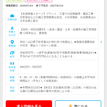
情報更新日：2026/07/24
終了予定日：
2027/01/14
【全員研修スタート】プラント・工場での定期修理・建設工事・
日常保全などの施工管理業務を担当。※日本製鉄、出光興産ほか
仕事内容
大手企業と取引
【20代～40代活躍中】＜必須＞建設・土木・設備等の施工管理経
対象と
験 ◎高卒以上、要普免
なる方
本社／山口県下松市葉山2-904-28 ※転勤なし ★面接交通費支給
や社宅・寮あり！UIターン歓迎…
勤務地
月給30万円～ + 諸手当(家族/住宅/子供教育/資格/食事/地域ほか)★
手当のみで月10万円以上になることもありま…
給与
450万円～750万円
初年度
年収
8：00～17：00（実働7時間30分／休憩90分）※残業は月平均20
勤務
時間
時間ほど（手当として全額支給）
★年間休日112日★【休日】完全週休2日制（土日祝）※祝日があ
休日
休暇
る週の土曜日は出勤※案件の状況により休…
求人詳細を見る
気になる