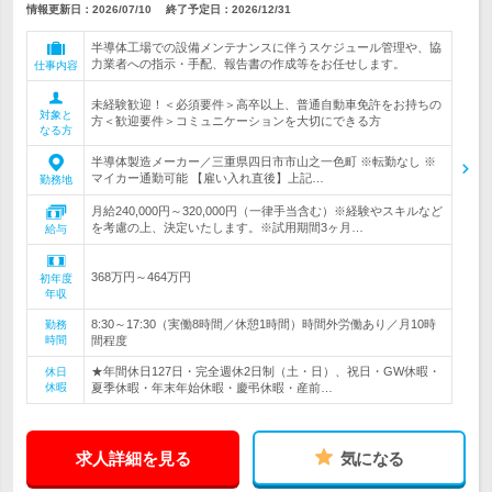
情報更新日：2026/07/10
終了予定日：
2026/12/31
半導体工場での設備メンテナンスに伴うスケジュール管理や、協
力業者への指示・手配、報告書の作成等をお任せします。
仕事内容
未経験歓迎！＜必須要件＞高卒以上、普通自動車免許をお持ちの
対象と
方＜歓迎要件＞コミュニケーションを大切にできる方
なる方
半導体製造メーカー／三重県四日市市山之一色町 ※転勤なし ※
マイカー通勤可能 【雇い入れ直後】上記…
勤務地
月給240,000円～320,000円（一律手当含む）※経験やスキルなど
を考慮の上、決定いたします。※試用期間3ヶ月…
給与
368万円～464万円
初年度
年収
8:30～17:30（実働8時間／休憩1時間）時間外労働あり／月10時
勤務
時間
間程度
★年間休日127日・完全週休2日制（土・日）、祝日・GW休暇・
休日
休暇
夏季休暇・年末年始休暇・慶弔休暇・産前…
求人詳細を見る
気になる