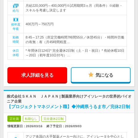
月給220,000円～400,000円※試用期間3ヵ月（同条件）※経験・
スキルを考慮し決定します
給与
400万円～750万円
初年度
年収
8:45～17:25（所定労働時間7時間55分／休憩45分）・時間外労働
勤務
時間
の有無：有（月45時間程度…
* 年間休日124日* 完全週休2日制（土・日・祝日）* 有給休暇10日
休日
休暇
～20日（初年度10日付与）…
求人詳細を見る
気になる
株式会社ＳＫＡＮ ＪＡＰＡＮ | 製薬業界向けアイソレータの世界的パイオ
ニア企業
【プロジェクトマネジメント職】◆沖縄県うるま市／完休2日制
正社員
転勤なし
完全週休2日制
情報更新日：2026/03/16
終了予定日：
2026/09/03
アジア各国の大手製薬メーカー向けに、アイソレータを中心とし