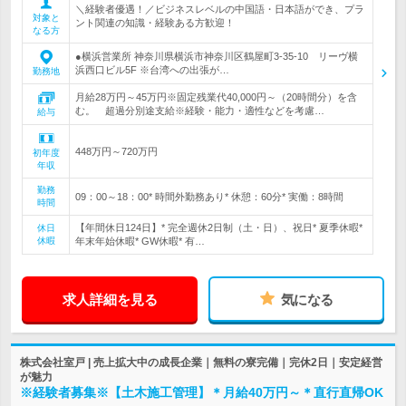
＼経験者優遇！／ビジネスレベルの中国語・日本語ができ、プラ
対象と
ント関連の知識・経験ある方歓迎！
なる方
●横浜営業所 神奈川県横浜市神奈川区鶴屋町3-35-10 リーヴ横
浜西口ビル5F ※台湾への出張が…
勤務地
月給28万円～45万円※固定残業代40,000円～（20時間分）を含
む。 超過分別途支給※経験・能力・適性などを考慮…
給与
448万円～720万円
初年度
年収
勤務
09：00～18：00* 時間外勤務あり* 休憩：60分* 実働：8時間
時間
【年間休日124日】* 完全週休2日制（土・日）、祝日* 夏季休暇*
休日
休暇
年末年始休暇* GW休暇* 有…
求人詳細を見る
気になる
株式会社室戸 | 売上拡大中の成長企業｜無料の寮完備｜完休2日｜安定経営
が魅力
※経験者募集※【土木施工管理】＊月給40万円～＊直行直帰OK