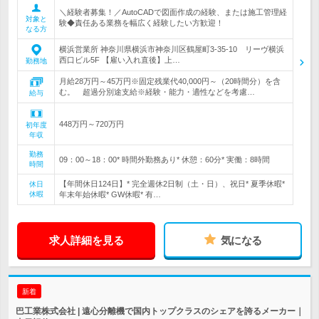
＼経験者募集！／AutoCADで図面作成の経験、または施工管理経
対象と
験◆責任ある業務を幅広く経験したい方歓迎！
なる方
横浜営業所 神奈川県横浜市神奈川区鶴屋町3-35-10 リーヴ横浜
西口ビル5F 【雇い入れ直後】上…
勤務地
月給28万円～45万円※固定残業代40,000円～（20時間分）を含
む。 超過分別途支給※経験・能力・適性などを考慮…
給与
448万円～720万円
初年度
年収
勤務
09：00～18：00* 時間外勤務あり* 休憩：60分* 実働：8時間
時間
【年間休日124日】* 完全週休2日制（土・日）、祝日* 夏季休暇*
休日
休暇
年末年始休暇* GW休暇* 有…
求人詳細を見る
気になる
新着
巴工業株式会社 | 遠心分離機で国内トップクラスのシェアを誇るメーカー｜