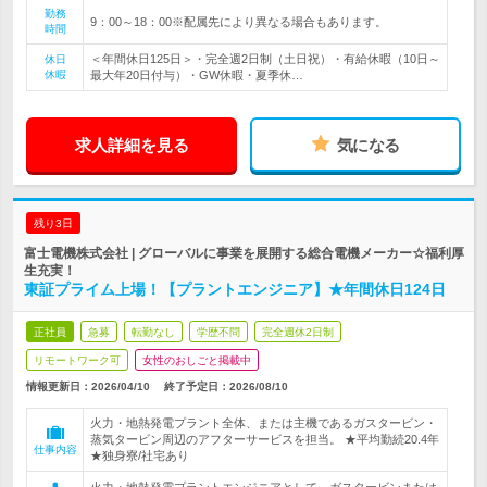
勤務
9：00～18：00※配属先により異なる場合もあります。
時間
＜年間休日125日＞・完全週2日制（土日祝）・有給休暇（10日～
休日
休暇
最大年20日付与）・GW休暇・夏季休…
求人詳細を見る
気になる
残り3日
富士電機株式会社 | グローバルに事業を展開する総合電機メーカー☆福利厚
生充実！
東証プライム上場！【プラントエンジニア】★年間休日124日
正社員
急募
転勤なし
学歴不問
完全週休2日制
リモートワーク可
女性のおしごと掲載中
情報更新日：2026/04/10
終了予定日：
2026/08/10
火力・地熱発電プラント全体、または主機であるガスタービン・
蒸気タービン周辺のアフターサービスを担当。 ★平均勤続20.4年
仕事内容
★独身寮/社宅あり
火力・地熱発電プラントエンジニアとして、ガスタービンまたは