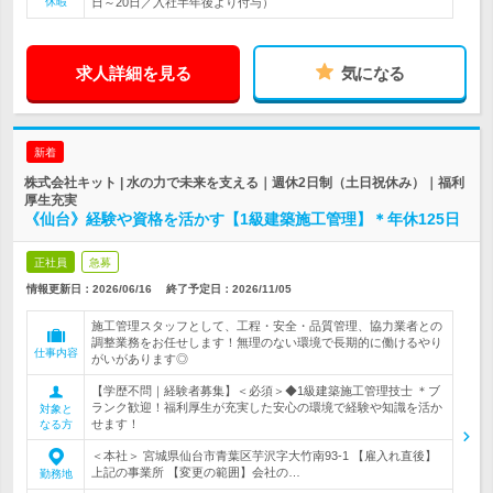
休暇
日～20日／入社半年後より付与）
求人詳細を見る
気になる
新着
株式会社キット | 水の力で未来を支える｜週休2日制（土日祝休み）｜福利
厚生充実
《仙台》経験や資格を活かす【1級建築施工管理】＊年休125日
正社員
急募
情報更新日：2026/06/16
終了予定日：
2026/11/05
施工管理スタッフとして、工程・安全・品質管理、協力業者との
調整業務をお任せします！無理のない環境で長期的に働けるやり
仕事内容
がいがあります◎
【学歴不問｜経験者募集】＜必須＞◆1級建築施工管理技士 ＊ブ
ランク歓迎！福利厚生が充実した安心の環境で経験や知識を活か
対象と
せます！
なる方
＜本社＞ 宮城県仙台市青葉区芋沢字大竹南93-1 【雇入れ直後】
上記の事業所 【変更の範囲】会社の…
勤務地