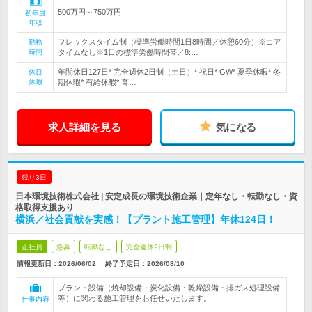
500万円～750万円
初年度
年収
フレックスタイム制（標準労働時間1日8時間／休憩60分）※コア
勤務
時間
タイムなし※1日の標準労働時間帯／8:…
年間休日127日* 完全週休2日制（土日）* 祝日* GW* 夏季休暇* 冬
休日
休暇
期休暇* 有給休暇* 育…
求人詳細を見る
気になる
残り3日
日本環境技術株式会社 | 安定成長の環境技術企業｜定年なし・転勤なし・資
格取得支援あり
横浜／社会貢献を実感！【プラント施工管理】年休124日！
正社員
急募
転勤なし
完全週休2日制
情報更新日：2026/06/02
終了予定日：
2026/08/10
プラント設備（焼却設備・炭化設備・乾燥設備・排ガス処理設備
等）に関わる施工管理をお任せいたします。
仕事内容