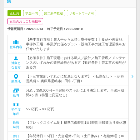
集
正社員
学歴不問
第二新卒歓迎
リモートワーク可
女性のおしごと掲載中
情報更新日：2026/03/13
終了予定日：
2026/09/10
【基本直行直帰！超大手から元請け案件多数！】食品や医薬品、
半導体工場・事業所に係るプラント設備工事の施工管理業務をお
仕事内容
任せいたします
【必須条件】施工現場における職人／設計／施工管理／メンテナ
ンスのいずれかの業務経験がある方【歓迎条件】管工事の知見が
対象と
ある方
なる方
【下記営業所いずれかに配属となります】 ＜転勤なし＞ ＜伊丹
営業所＞ 兵庫県尼崎市口田中2丁目1-…
勤務地
月給：350,000円～※経験やスキルにより決定します。※試用期
間4ヶ月（待遇に変更なし）
給与
550万円～800万円
初年度
年収
【フレックスタイム制】標準労働時間1日8時間※残業あり※休憩
勤務
時間
60分
【年間休日115日】* 完全週休2日制（土日休み）* 有給休暇（10
休日