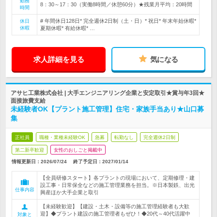
勤務
8：30～17：30（実働8時間／休憩60分）★残業月平均：20時間
時間
# 年間休日128日* 完全週休2日制（土・日）* 祝日* 年末年始休暇*
休日
休暇
夏期休暇* 有給休暇* …
求人詳細を見る
気になる
アサヒ工業株式会社 | 大手エンジニアリング企業と安定取引★賞与年3回★
面接旅費支給
未経験者OK【プラント施工管理】住宅・家族手当あり★山口募
集
正社員
職種・業種未経験OK
急募
転勤なし
完全週休2日制
第二新卒歓迎
女性のおしごと掲載中
情報更新日：2026/07/24
終了予定日：
2027/01/14
【全員研修スタート】各プラントの現場において、定期修理・建
設工事・日常保全などの施工管理業務を担当。※日本製鉄、出光
仕事内容
興産ほか大手企業と取引
【未経験歓迎】【建設・土木・設備等の施工管理経験者も大歓
迎】◆プラント建設の施工管理者もぜひ！◆20代～40代活躍中
対象と