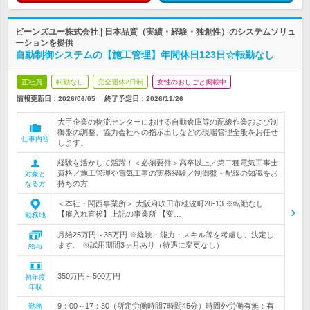
ビーンズユー株式会社 | 日本品質（実績・経験・独創性）のシステムソリュ
ーションを提供
自動制御システムの【施工管理】年間休日123日☆転勤なし
正社員
転勤なし
完全週休2日制
女性のおしごと掲載中
情報更新日：2026/06/05
終了予定日：
2026/11/26
大手企業の物流センターにおける自動倉庫等の配線作業および制
御盤の調整、協力会社への指示出しなどの現場管理全般をお任せ
仕事内容
します。
経験を活かして活躍！＜必須要件＞高卒以上／第二種電気工事士
資格／施工管理や電気工事の実務経験／制御盤・配線の知識をお
対象と
持ちの方
なる方
＜本社・関西事業所＞ 大阪府吹田市穂波町26-13 ※転勤なし
【雇入れ直後】上記の事業所 【変…
勤務地
月給25万円～35万円 ※経験・能力・スキル等を考慮し、決定し
ます。 ※試用期間3ヶ月あり（待遇に変更なし）
給与
350万円～500万円
初年度
年収
9：00～17：30（所定労働時間7時間45分）時間外労働有無：有
勤務