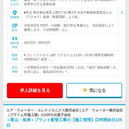
対象と
高専卒の方も多数在籍
なる方
■本店 東京都台東区上野5丁目2番1号 住友不動産秋葉原北ビル
《アクセス》各線「秋葉原駅」より徒…
勤務地
月給20万8,700円～※経験、能力等を考慮の上、当社規定により
優遇します。※試用期間：なし
給与
450万円～800万円
初年度
年収
# フレックスタイム制* コアタイム:11:00～15:00* 標準労働時間：
勤務
時間
7時間30分* 休憩：…
＜年間休日124日＞* 完全週休2日制（土日）* 祝日* 有給休暇（入
休日
休暇
社月に応じ、最高20日付与）*…
求人詳細を見る
気になる
エア・ウォーター・エレクトロニクス株式会社 | エア・ウォーター株式会社
（プライム市場上場）の100%出資子会社
＜富山・魚津＞プラント配管工事の【施工管理】◎年間休日125
日