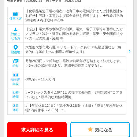
情報更新日：2026/07/31
終了予定日：
2026/09/03
【化学品製造工場の増産・改良工事の電気設計または計装設計を
お任せ】設計・工事および保全業務を担当します。★残業月平均
仕事内容
20時間 ★有休取得率70%
【必須】電気系や制御系の知識、電気・電子工学等を習得した方
／プラント設計・建設に関わる経験／環境・保安・安全関係法令
対象と
への一定の知識・経験 等
なる方
大阪府大阪市此花区 ※リモートワークあり ※転勤当面なし（将
来的には国内外への転勤の可能性あり）
勤務地
月給28万円～※給与は、経験や前職年収を踏まえて決定します。
※3ヶ月の試用期間あり。期間中の待遇に変更なし。
給与
600万円～1100万円
初年度
年収
# ■フレックスタイム制* 1日の標準労働時間 7時間50分* コアタ
勤務
時間
イムなし* 標準的な勤務時間例…
# 【年間休日124日】* 完全週休2日制（土日）* 祝日* 年末年始休
休日
休暇
暇* 有給休暇（20日間）*…
求人詳細を見る
気になる