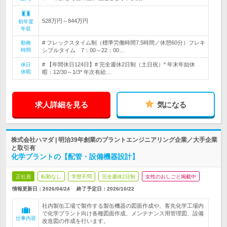
528万円～844万円
初年度
年収
# フレックスタイム制（標準労働時間7.5時間／休憩60分）フレキ
勤務
時間
シブルタイム 7：00～22：00…
# 【年間休日124日】# 完全週休2日制（土日祝）* 年末年始休
休日
休暇
暇：12/30～1/3* 年次有給…
求人詳細を見る
気になる
株式会社ハマダ | 明治39年創業のプラントエンジニアリング企業／大手企業
と取引有
化学プラントの【配管・設備機器設計】
正社員
転勤なし
学歴不問
完全週休2日制
女性のおしごと掲載中
情報更新日：2026/04/24
終了予定日：
2026/10/22
社内製缶工場で製作する製缶機器の図面作成や、客先化学工場内
で化学プラント向け各種図面作成、メンテナンス用管理図、設備
仕事内容
改造図の作成を行います。