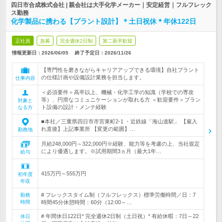
四日市合成株式会社 | 親会社は大手化学メーカー｜安定経営｜フルフレック
ス勤務
化学製品に携わる【プラント設計】＊土日祝休＊年休122日
正社員
急募
完全週休2日制
第二新卒歓迎
情報更新日：2026/06/05
終了予定日：
2026/11/26
【専門性を磨きながらキャリアアップできる環境】自社プラント
の仕様計画や設備設計業務を担当します。
仕事内容
＜必須要件＞高卒以上、機械・化学工学の知識（学校での専攻
等）、円滑なコミュニケーションが取れる方 ＜歓迎要件＞プラン
対象と
ト設備の設計・メンテ経験
なる方
■本社／三重県四日市市宮東町2-1 ・近鉄線「海山道駅」 【雇入
れ直後】上記事業所 【変更の範囲】…
勤務地
月給248,000円～322,000円※経験、能力等を考慮の上、当社規定
により優遇します。※試用期間3ヵ月（最大1年…
給与
415万円～555万円
初年度
年収
# フレックスタイム制（フルフレックス）標準労働時間／日：7
勤務
時間
時間45分休憩時間：60分（12:00～…
# 年間休日122日* 完全週休2日制（土日祝）* 有給休暇：7日～22
休日