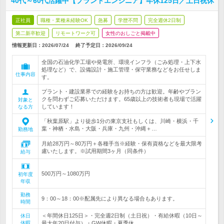
40代～60代活躍中【プラントエンジニア】年休125日／土日祝休
正社員
職種・業種未経験OK
急募
学歴不問
完全週休2日制
第二新卒歓迎
リモートワーク可
女性のおしごと掲載中
情報更新日：2026/07/24
終了予定日：
2026/09/24
全国の石油化学工場や発電所、環境インフラ（ごみ処理・上下水
処理など）で、設備設計・施工管理・保守業務などをお任せしま
仕事内容
す。
プラント・建設業界での経験をお持ちの方は歓迎。年齢やブラン
クを問わずご応募いただけます。65歳以上の技術者も現場で活躍
対象と
しています！
なる方
「秋葉原駅」より徒歩1分の東京支社もしくは、川崎・横浜・千
葉・神栖・水島・大阪・兵庫・九州・沖縄＋…
勤務地
月給28万円～80万円＋各種手当※経験・保有資格などを最大限考
慮いたします。※試用期間3ヶ月（同条件）
給与
500万円～1080万円
初年度
年収
勤務
9：00～18：00※配属先により異なる場合もあります。
時間
＜年間休日125日＞・完全週2日制（土日祝）・有給休暇（10日～
休日
休暇
最大年20日付与）・GW休暇・夏季休…