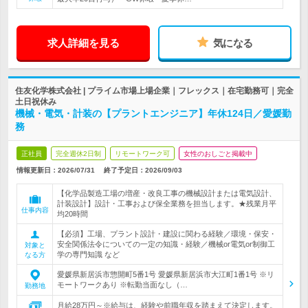
求人詳細を見る
気になる
住友化学株式会社 | プライム市場上場企業｜フレックス｜在宅勤務可｜完全
土日祝休み
機械・電気・計装の【プラントエンジニア】年休124日／愛媛勤
務
正社員
完全週休2日制
リモートワーク可
女性のおしごと掲載中
情報更新日：2026/07/31
終了予定日：
2026/09/03
【化学品製造工場の増産・改良工事の機械設計または電気設計、
計装設計】設計・工事および保全業務を担当します。★残業月平
仕事内容
均20時間
【必須】工場、プラント設計・建設に関わる経験／環境・保安・
安全関係法令についての一定の知識・経験／機械or電気or制御工
対象と
学の専門知識 など
なる方
愛媛県新居浜市惣開町5番1号 愛媛県新居浜市大江町1番1号 ※リ
モートワークあり ※転勤当面なし（…
勤務地
月給28万円～※給与は、経験や前職年収を踏まえて決定します。