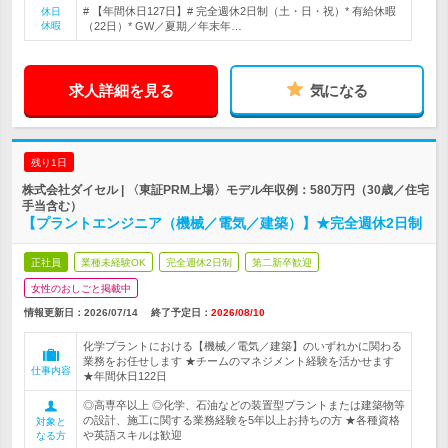
# 【年間休日127日】# 完全週休2日制（土・日・祝）* 有給休暇
休日
休暇
（22日）* GW／夏期／年末年…
求人詳細を見る
気になる
残り1日
株式会社ダイセル | 〈東証PRM上場〉モデル年収例：580万円（30歳／住宅
手当含む）
【プラントエンジニア（機械／電気／建築）】★完全週休2日制
正社員
業種未経験OK
完全週休2日制
第二新卒歓迎
女性のおしごと掲載中
情報更新日：2026/07/14
終了予定日：
2026/08/10
化学プラントにおける【機械／電気／建築】のいずれかに関わる
業務をお任せします ★チームのマネジメント経験を活かせます
仕事内容
★年間休日122日
◎高専卒以上 ◎化学、石油などの装置型プラントまたは建築物等
の設計、施工に関する業務経験を5年以上お持ちの方 ★各種資格
対象と
や英語スキルは歓迎
なる方