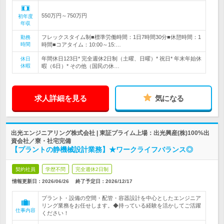
550万円～750万円
初年度
年収
フレックスタイム制■標準労働時間：1日7時間30分■休憩時間：1
勤務
時間
時間■コアタイム：10:00～15:…
年間休日123日* 完全週休2日制（土曜、日曜）* 祝日* 年末年始休
休日
休暇
暇（6日）* その他（国民の休…
求人詳細を見る
気になる
出光エンジニアリング株式会社 | 東証プライム上場：出光興産(株)100%出
資会社／寮・社宅完備
【プラントの静機械設計業務】★ワークライフバランス◎
契約社員
学歴不問
完全週休2日制
情報更新日：2026/06/26
終了予定日：
2026/12/17
プラント・設備の空間・配管・容器設計を中心としたエンジニア
リング業務をお任せします。◆持っている経験を活かしてご活躍
仕事内容
ください！