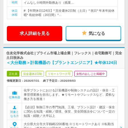
時間
イムなし※時間外勤務あり（残業…
# 【年間休日124日】* 完全週休2日制（土日）* 祝日* 年末年始休
休日
休暇
暇* 有給休暇（20日間）*…
求人詳細を見る
気になる
住友化学株式会社 | プライム市場上場企業｜フレックス｜在宅勤務可｜完全
土日祝休み
＜大分勤務＞計装機器の【プラントエンジニア】★年休124日
正社員
完全週休2日制
リモートワーク可
女性のおしごと掲載中
情報更新日：2026/07/31
終了予定日：
2026/09/03
化学プラントにおける計装機器や制御システムの設計・保全・工
事管理業務を担当します。★リモートやフレックスなど、柔軟な
仕事内容
働き方を推進！
【必須】制御工学の専門知識、工場、プラント設計・建設・保全
に関わる知識・経験／環境、保安、安全関係法令について一定の
対象と
知識・経験／大卒以上
なる方
大分県大分市大字鶴崎2200番地 ※リモートワークあり ※転勤当