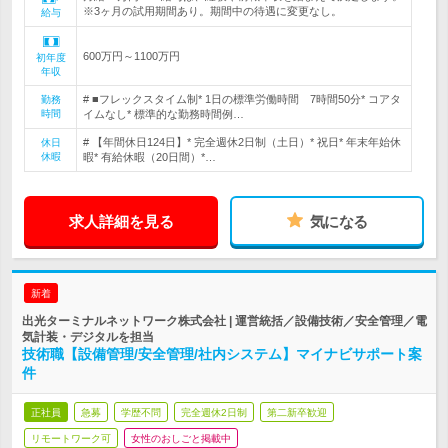
※3ヶ月の試用期間あり。期間中の待遇に変更なし。
給与
600万円～1100万円
初年度
年収
# ■フレックスタイム制* 1日の標準労働時間 7時間50分* コアタ
勤務
時間
イムなし* 標準的な勤務時間例…
# 【年間休日124日】* 完全週休2日制（土日）* 祝日* 年末年始休
休日
休暇
暇* 有給休暇（20日間）*…
求人詳細を見る
気になる
新着
出光ターミナルネットワーク株式会社 | 運営統括／設備技術／安全管理／電
気計装・デジタルを担当
技術職【設備管理/安全管理/社内システム】マイナビサポート案
件
正社員
急募
学歴不問
完全週休2日制
第二新卒歓迎
リモートワーク可
女性のおしごと掲載中