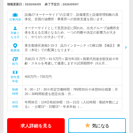
情報更新日：2026/06/09
終了予定日：
2026/09/07
設備の“オーナーサイド”の立場で、設備運営と設備管理戦略の具
体化、全国の油槽所・事業所への技術支援を担います。
仕事内容
オーナーサイドとして意思決定に関われ、出光グループ油槽所全
体を支える立場となるため、一つの判断や決定の影響力が大き
対象と
く、やりがいが大きいです。
なる方
東京都港区港南2-15-3 品川インターシティC棟11階 【補足】 東
京（本社）での配属となります…
勤務地
月給23.５万円～41.5万円＋賞与年2回＋残業代別途全額支給※年
齢・スキルを考慮して優遇します※試用期間中（6カ月…
給与
400万円～730万円
初年度
年収
9：00～17：30※所定労働時間：7時間30分※休憩60分残業：月
勤務
時間
20～30時間程度を想定出張：月…
年間休日：124日有給休暇：15～21日（入社時期・勤続年数によ
休日
休暇
る）・土曜日*・日曜日*・年末年始（…
求人詳細を見る
気になる