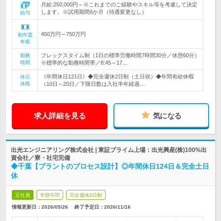
月給:250,000円～※これまでのご経験やスキル等を考慮して決定
します。※試用期間6か月（待遇変更なし）
給与
450万円～750万円
初年度
年収
フレックスタイム制（1日の標準労働時間7時間30分／休憩60分）
勤務
時間
※標準的な勤務時間帯／8:45～17…
《年間休日121日》◆完全週休2日制（土日祝）◆年間有給休暇
休日
休暇
（10日～20日／下限日数は入社半年経過…
求人詳細を見る
気になる
出光エンジニアリング株式会社 | 東証プライム上場：出光興産(株)100%出
資会社／寮・社宅完備
◆千葉【プラントのプロセス設計】◎年間休日124日＆完全土日
休
正社員
学歴不問
完全週休2日制
情報更新日：2026/05/26
終了予定日：
2026/11/16