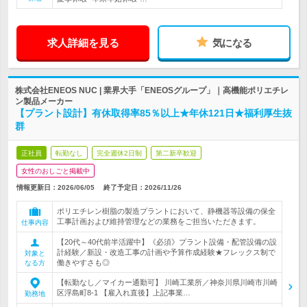
求人詳細を見る
気になる
株式会社ENEOS NUC | 業界大手「ENEOSグループ」｜高機能ポリエチレ
ン製品メーカー
【プラント設計】有休取得率85％以上★年休121日★福利厚生抜
群
正社員
転勤なし
完全週休2日制
第二新卒歓迎
女性のおしごと掲載中
情報更新日：2026/06/05
終了予定日：
2026/11/26
ポリエチレン樹脂の製造プラントにおいて、静機器等設備の保全
工事計画および維持管理などの業務をご担当いただきます。
仕事内容
【20代～40代前半活躍中】《必須》プラント設備・配管設備の設
計経験／新設・改造工事の計画や予算作成経験★フレックス制で
対象と
働きやすさも◎
なる方
【転勤なし／マイカー通勤可】 川崎工業所／神奈川県川崎市川崎
区浮島町8-1 【雇入れ直後】上記事業…
勤務地