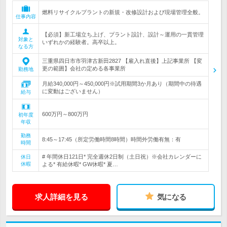
燃料リサイクルプラントの新規・改修設計および現場管理全般。
仕事内容
【必須】新工場立ち上げ、プラント設計、設計～運用の一貫管理
対象と
いずれかの経験者。高卒以上。
なる方
三重県四日市市羽津古新田2827 【雇入れ直後】上記事業所 【変
更の範囲】会社の定める各事業所
勤務地
月給340,000円～450,000円※試用期間3か月あり（期間中の待遇
に変動はございません）
給与
600万円～800万円
初年度
年収
勤務
8:45～17:45（所定労働時間8時間）時間外労働有無：有
時間
# 年間休日121日* 完全週休2日制（土日祝）※会社カレンダーに
休日
休暇
よる* 有給休暇* GW休暇* 夏…
求人詳細を見る
気になる