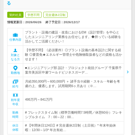
る
契約社員
学歴不問
完全週休2日制
情報更新日：2026/06/26
終了予定日：
2026/12/17
プラント・設備の建設・改造におけるEM（設計管理）を中心と
したエンジニアリング業務をお任せします。◆持っている経験を
仕事内容
活かしてご活躍ください！
【学歴不問】《必須要件》◎プラント設備の基本設計に関する経
験 ◎要普免★エネルギー管理士や危険物取扱者などの資格も活か
対象と
せます！
なる方
■エンジニアリング部 設計・プロジェクト統括グループ 千葉県千
葉市美浜区中瀬ワールドビジネスガーデ…
勤務地
月給350,000円～600,000円 ＋ 諸手当※経験・スキル・年齢を考
慮の上、優遇します。試用期間6ヶ月あり（※…
給与
495万円～841万円
初年度
年収
# フレックスタイム制（標準労働時間7.5時間／休憩60分）フレキ
勤務
時間
シブルタイム 7：00～22：00…
# 【年間休日124日】# 完全週休2日制（土日祝）* 年末年始休
休日
休暇
暇：12/30～1/3* 年次有給…