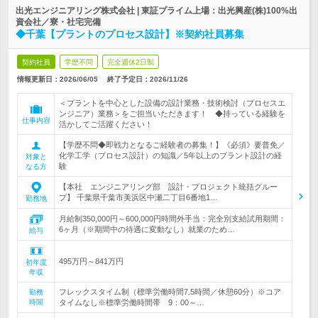
出光エンジニアリング株式会社 | 東証プライム上場：出光興産(株)100%出
資会社／寮・社宅完備
◆千葉【プラントのプロセス設計】※契約社員募集
契約社員
学歴不問
完全週休2日制
情報更新日：2026/06/05
終了予定日：
2026/11/26
＜プラントを中心とした設備の設計業務・技術検討（プロセスエ
ンジニア）業務＞をご担当いただきます！ ◆持っている経験を
仕事内容
活かしてご活躍ください！
【学歴不問◆即戦力となるご経験者の募集！】《必須》要普免／
化学工学（プロセス設計）の知識／5年以上のプラント設計の経
対象と
験
なる方
【本社 エンジニアリング部 設計・プロジェクト統括グルー
プ】 千葉県千葉市美浜区中瀬二丁目6番地1…
勤務地
月給制350,000円～600,000円時間外手当：完全別支給試用期間：
6ヶ月（※期間中の待遇に変動なし）就業のため…
給与
495万円～841万円
初年度
年収
フレックスタイム制（標準労働時間7.5時間／休憩60分）※コア
勤務
時間
タイムなし※標準労働時間帯 9：00～…