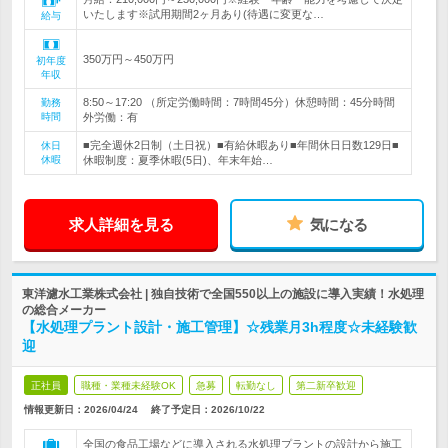
いたします※試用期間2ヶ月あり(待遇に変更な…
給与
350万円～450万円
初年度
年収
8:50～17:20 （所定労働時間：7時間45分）休憩時間：45分時間
勤務
時間
外労働：有
■完全週休2日制（土日祝）■有給休暇あり■年間休日日数129日■
休日
休暇
休暇制度：夏季休暇(5日)、年末年始…
求人詳細を見る
気になる
東洋濾水工業株式会社 | 独自技術で全国550以上の施設に導入実績！水処理
の総合メーカー
【水処理プラント設計・施工管理】☆残業月3h程度☆未経験歓
迎
正社員
職種・業種未経験OK
急募
転勤なし
第二新卒歓迎
情報更新日：2026/04/24
終了予定日：
2026/10/22
全国の食品工場などに導入される水処理プラントの設計から施工