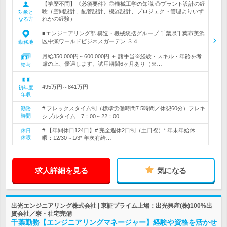
【学歴不問】《必須要件》◎機械工学の知識 ◎プラント設計の経
験（空間設計、配管設計、機器設計、プロジェクト管理よりいず
対象と
れかの経験）
なる方
■エンジニアリング部 構造・機械統括グループ 千葉県千葉市美浜
区中瀬ワールドビジネスガーデン ３４…
勤務地
月給350,000円～600,000円 ＋ 諸手当※経験・スキル・年齢を考
慮の上、優遇します。試用期間6ヶ月あり（※…
給与
495万円～841万円
初年度
年収
# フレックスタイム制（標準労働時間7.5時間／休憩60分）フレキ
勤務
時間
シブルタイム 7：00～22：00…
# 【年間休日124日】# 完全週休2日制（土日祝）* 年末年始休
休日
休暇
暇：12/30～1/3* 年次有給…
求人詳細を見る
気になる
出光エンジニアリング株式会社 | 東証プライム上場：出光興産(株)100%出
資会社／寮・社宅完備
千葉勤務【エンジニアリングマネージャー】経験や資格を活かせ