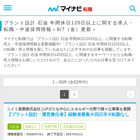
プラント設計 石油 年間休日120日以上に関する求人・
転職・中途採用情報＜8/7（金）更新＞
マイナビ転職では「プラント設計 石油 年間休日120日以上」に関連する転職・
求人・中途採用情報を多数掲載中!「プラント設計 石油 年間休日120日以上」
の転職・求人情報を探しているあなたにおすすめのお仕事を掲載しています。
「プラント設計 石油 年間休日120日以上」に関連するキーワードからも転職・
求人情報をお探しいただけるので、あなたにぴったりのお仕事を見つけてみて
ください!
1～50件 (全62件中)
1
2
ニイミ産業株式会社 | LPガスを中心にエネルギー分野で様々な事業を展開
【プラント設計・運営責任者】経験者募集※四日市※転勤なし
正社員
転勤なし
学歴不問
完全週休2日制
情報更新日：2026/07/21
終了予定日：
2027/01/11