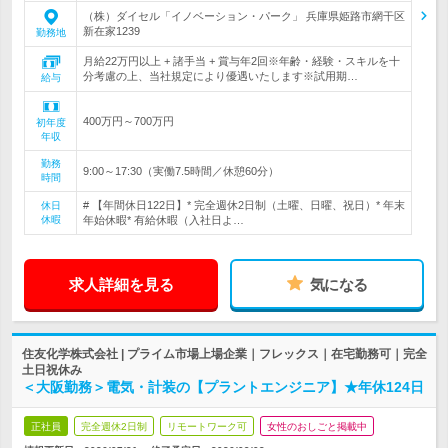
（株）ダイセル「イノベーション・パーク」 兵庫県姫路市網干区
新在家1239
勤務地
月給22万円以上 + 諸手当 + 賞与年2回※年齢・経験・スキルを十
分考慮の上、当社規定により優遇いたします※試用期…
給与
400万円～700万円
初年度
年収
勤務
9:00～17:30（実働7.5時間／休憩60分）
時間
# 【年間休日122日】* 完全週休2日制（土曜、日曜、祝日）* 年末
休日
休暇
年始休暇* 有給休暇（入社日よ…
求人詳細を見る
気になる
住友化学株式会社 | プライム市場上場企業｜フレックス｜在宅勤務可｜完全
土日祝休み
＜大阪勤務＞電気・計装の【プラントエンジニア】★年休124日
正社員
完全週休2日制
リモートワーク可
女性のおしごと掲載中