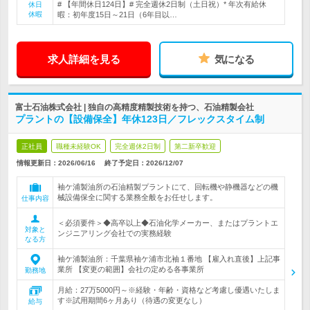
# 【年間休日124日】# 完全週休2日制（土日祝）* 年次有給休
休日
休暇
暇：初年度15日～21日（6年目以…
求人詳細を見る
気になる
富士石油株式会社 | 独自の高精度精製技術を持つ、石油精製会社
プラントの【設備保全】年休123日／フレックスタイム制
正社員
職種未経験OK
完全週休2日制
第二新卒歓迎
情報更新日：2026/06/16
終了予定日：
2026/12/07
袖ケ浦製油所の石油精製プラントにて、回転機や静機器などの機
械設備保全に関する業務全般をお任せします。
仕事内容
＜必須要件＞◆高卒以上◆石油化学メーカー、またはプラントエ
対象と
ンジニアリング会社での実務経験
なる方
袖ケ浦製油所：千葉県袖ケ浦市北袖１番地 【雇入れ直後】上記事
業所 【変更の範囲】会社の定める各事業所
勤務地
月給：27万5000円～※経験・年齢・資格など考慮し優遇いたしま
す※試用期間6ヶ月あり（待遇の変更なし）
給与