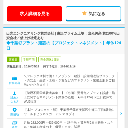
求人詳細を見る
気になる
出光エンジニアリング株式会社 | 東証プライム上場：出光興産(株)100%出
資会社／借上げ社宅あり
◆千葉◎プラント建設の【プロジェクトマネジメント】年休124
日
正社員
学歴不問
完全週休2日制
情報更新日：2026/05/26
終了予定日：
2026/11/16
＼フレックス制で働く！／プラント建設・設備増改造プロジェク
トの安全・品質・工程・予算などのマネジメント業務全般をご担
仕事内容
当いただきます！
【学歴不問◎経験者募集！】《必須》要普免／プラント設計・施
工に関するマネジメント業務の経験 ★年休124日×土日祝休で
対象と
WLB抜群！
なる方
【本社 プロジェクト部】 千葉県千葉市美浜区中瀬二丁目6番地1
ワールドビジネスガーデン マリブイ…
勤務地
月給 282,000円～439,000円 ＋ 諸手当 + 賞与年2回※経験・スキ
ル・年齢を考慮の上、優遇します。試用…
給与