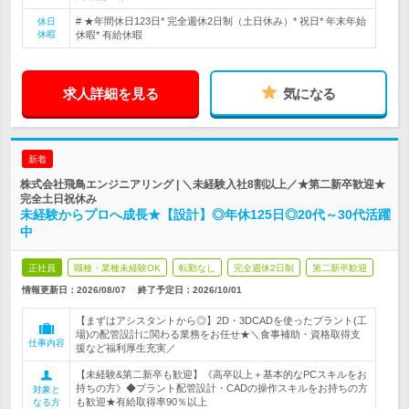
# ★年間休日123日* 完全週休2日制（土日休み）* 祝日* 年末年始
休日
休暇
休暇* 有給休暇
求人詳細を見る
気になる
新着
株式会社飛鳥エンジニアリング | ＼未経験入社8割以上／★第二新卒歓迎★
完全土日祝休み
未経験からプロへ成長★【設計】◎年休125日◎20代～30代活躍
中
正社員
職種・業種未経験OK
転勤なし
完全週休2日制
第二新卒歓迎
情報更新日：2026/08/07
終了予定日：
2026/10/01
【まずはアシスタントから◎】2D・3DCADを使ったプラント(工
場)の配管設計に関わる業務をお任せ★＼食事補助・資格取得支
仕事内容
援など福利厚生充実／
【未経験&第二新卒も歓迎】《高卒以上＋基本的なPCスキルをお
持ちの方》◆プラント配管設計・CADの操作スキルをお持ちの方
対象と
も歓迎★有給取得率90％以上
なる方