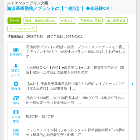
ントエンジニアリング業
海浜幕張勤務／プラントの【土建設計】◆未経験OK！
正社員
職種・業種未経験OK
転勤なし
完全週休2日制
第二新卒歓迎
リモートワーク可
情報更新日：2026/07/21
終了予定日：
2027/01/11
石油化学プラントの設計～建設、プラントメンテナンスを一貫し
て行っている当社で、国内外のプラント施設の設計をお任せしま
仕事内容
す。
＼未経験OK／【必須】■高専卒以上■土木・建築学科卒の方【歓
対象と
迎】建築・土木設計の経験をお持ちの方
なる方
【本社】 千葉県千葉市美浜区中瀬2-6-1WBGマリブイースト29F
【雇入れ直後】上記事業所 【…
勤務地
月給 291,000円～340,000円基本給 286,000円～335,000円その
他一律固定手当（昼食補助手当）…
給与
516万円～614万円
初年度
年収
フレックスタイム制（フルフレックス）標準労働時間1日7時間45
勤務
時間
分＜標準的な勤務時間帯＞8:45～17…