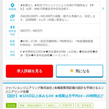
★転勤なし ★担当プロジェクトにより出張の可能性あり 【本
社】 住所：神奈川県横浜市中区住吉町1-…
勤務地
月給200,000円～320,000円※経験・能力を考慮の上、決定しま
す。試用期間：3ヵ月（待遇に変更なし）
給与
280万円～480万円
初年度
年収
◆9:00～17:30 （所定労働時間／7時間30分）┗時差通勤制度
勤務
時間
8:00出社、10:00出社か…
# ★年間休日125日★◆完全週休2日制（土日祝）◆有給休暇◆産
休日
休暇
休・育休◆年末年始休暇◆シーズンホリ…
求人詳細を見る
気になる
ジャパンエンジニアリング株式会社 | 各種産業用設備の設計を手掛けるエン
ジニアリング企業
【設計】★123日以上休みもOK ★残業は月平均18～20時間ほど
正社員
職種・業種未経験OK
転勤なし
学歴不問
第二新卒歓迎