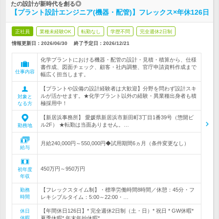
たの設計が新時代を創る◎
【プラント設計エンジニア(機器・配管)】フレックス×年休126日
正社員
業種未経験OK
転勤なし
学歴不問
完全週休2日制
情報更新日：2026/06/30
終了予定日：
2026/12/21
化学プラントにおける機器・配管の設計・見積・積算から、仕様
書作成、図面チェック、顧客・社内調整、官庁申請資料作成まで
仕事内容
幅広く担当します。
【プラントや設備の設計経験者は大歓迎】分野を問わず設計スキ
ルが活かせます。★化学プラント以外の経験・異業種出身者も積
対象と
極採用中！
なる方
【新居浜事務所】 愛媛県新居浜市新田町3丁目1番39号（惣開ビ
ル2F） ★転勤は当面ありません。…
勤務地
月給240,000円～550,000円◆試用期間6ヵ月（条件変更なし）
給与
450万円～950万円
初年度
年収
【フレックスタイム制】・標準労働時間8時間／休憩：45分・フ
勤務
時間
レキシブルタイム：5:00～22:00・…
【年間休日126日】* 完全週休2日制（土・日）* 祝日 * GW休暇*
休日
休暇
夏季休暇* 年末年始休暇*…