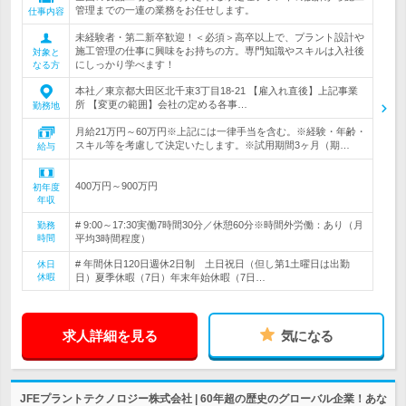
管理までの一連の業務をお任せします。
仕事内容
未経験者・第二新卒歓迎！＜必須＞高卒以上で、プラント設計や
施工管理の仕事に興味をお持ちの方。専門知識やスキルは入社後
対象と
にしっかり学べます！
なる方
本社／東京都大田区北千束3丁目18-21 【雇入れ直後】上記事業
所 【変更の範囲】会社の定める各事…
勤務地
月給21万円～60万円※上記には一律手当を含む。※経験・年齢・
スキル等を考慮して決定いたします。※試用期間3ヶ月（期…
給与
400万円～900万円
初年度
年収
# 9:00～17:30実働7時間30分／休憩60分※時間外労働：あり（月
勤務
時間
平均3時間程度）
# 年間休日120日週休2日制 土日祝日（但し第1土曜日は出勤
休日
休暇
日）夏季休暇（7日）年末年始休暇（7日…
求人詳細を見る
気になる
JFEプラントテクノロジー株式会社 | 60年超の歴史のグローバル企業！あな