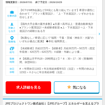
情報更新日：2026/07/31
終了予定日：
2026/10/29
【ICTやWEB会議などDX化にも取り組んでいます】希望や適性に
合わせて「プラント配管設計」「上・下水道設計」いずれかをお
仕事内容
任せします。
【国内大手企業の案件多数】●共通⇒高卒以上・普通自動車免許
●プラント配管設計⇒未経験者歓迎 ●上・下水道設計⇒上・下水
対象と
道設計の経験がある方
なる方
【転勤なし／希望に応じて“福岡・千葉・茨城・神奈川・大阪”の
いずれか拠点に配属】 ◆本社 福岡県北…
勤務地
【未経験者】月給22万円～【経験者】月給30万円～50万円（想定
年収例：420万円～620万円）※経験・年齢により優…
給与
# 【残業は月平均18～20時間ほど】* ８：30～17：30（実働8時
勤務
時間
間、休憩60分）
# ＜年間休日118日＋年次有給休暇年5日（法定）＝年間の休みは
休日
休暇
123日＞※さらに年次有給休暇（法定…
求人詳細を見る
気になる
JFEプロジェクトワン株式会社 | 【JFEグループ】エネルギーを支えるプラ