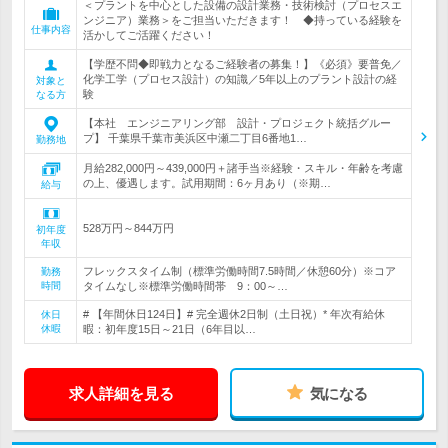
＜プラントを中心とした設備の設計業務・技術検討（プロセスエ
ンジニア）業務＞をご担当いただきます！ ◆持っている経験を
仕事内容
活かしてご活躍ください！
【学歴不問◆即戦力となるご経験者の募集！】《必須》要普免／
化学工学（プロセス設計）の知識／5年以上のプラント設計の経
対象と
験
なる方
【本社 エンジニアリング部 設計・プロジェクト統括グルー
プ】 千葉県千葉市美浜区中瀬二丁目6番地1…
勤務地
月給282,000円～439,000円＋諸手当※経験・スキル・年齢を考慮
の上、優遇します。試用期間：6ヶ月あり（※期…
給与
528万円～844万円
初年度
年収
フレックスタイム制（標準労働時間7.5時間／休憩60分）※コア
勤務
時間
タイムなし※標準労働時間帯 9：00～…
# 【年間休日124日】# 完全週休2日制（土日祝）* 年次有給休
休日
休暇
暇：初年度15日～21日（6年目以…
求人詳細を見る
気になる