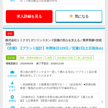
休暇
日（下限日数は入社直後の付与…
求人詳細を見る
気になる
新着
株式会社トミナガ | ガソリンスタンド設備の安心を支える／業界実績×技術
力◎
《京都》【プラント設計】年間休日129日／完週2日(土日祝休み)
正社員
職種・業種未経験OK
急募
完全週休2日制
第二新卒歓迎
情報更新日：2026/06/09
終了予定日：
2026/11/30
導入後の保守メンテまで一貫して携わる当社にてプラント設計業
務を担当していただきます。
仕事内容
＼未経験歓迎・人物重視の採用です！／《必須条件》■普通自動
対象と
車第一種免許お持ちの方(AT限定不可)■高卒以上
なる方
【京都本社】 京都府久世郡久御山町田井東荒見27 【雇入れ直
後】上記事業所 【変更の範囲】会社の定…
勤務地
月給：210,000円～230,000円※経験・年齢・能力を考慮して決定