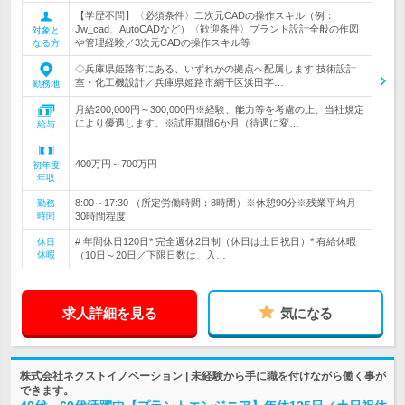
【学歴不問】〈必須条件〉二次元CADの操作スキル（例：
Jw_cad、AutoCADなど）〈歓迎条件〉プラント設計全般の作図
対象と
や管理経験／3次元CADの操作スキル等
なる方
◇兵庫県姫路市にある、いずれかの拠点へ配属します 技術設計
室・化工機設計／兵庫県姫路市網干区浜田字…
勤務地
月給200,000円～300,000円※経験、能力等を考慮の上、当社規定
により優遇します。※試用期間6か月（待遇に変…
給与
400万円～700万円
初年度
年収
8:00～17:30 （所定労働時間：8時間）※休憩90分※残業平均月
勤務
時間
30時間程度
# 年間休日120日* 完全週休2日制（休日は土日祝日）* 有給休暇
休日
休暇
（10日～20日／下限日数は、入…
求人詳細を見る
気になる
株式会社ネクストイノベーション | 未経験から手に職を付けながら働く事が
できます。