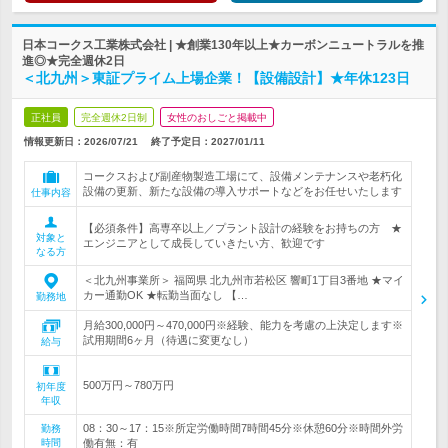
日本コークス工業株式会社 | ★創業130年以上★カーボンニュートラルを推
進◎★完全週休2日
＜北九州＞東証プライム上場企業！【設備設計】★年休123日
正社員
完全週休2日制
女性のおしごと掲載中
情報更新日：2026/07/21
終了予定日：
2027/01/11
コークスおよび副産物製造工場にて、設備メンテナンスや老朽化
設備の更新、新たな設備の導入サポートなどをお任せいたします
仕事内容
【必須条件】高専卒以上／プラント設計の経験をお持ちの方 ★
対象と
エンジニアとして成長していきたい方、歓迎です
なる方
＜北九州事業所＞ 福岡県 北九州市若松区 響町1丁目3番地 ★マイ
カー通勤OK ★転勤当面なし 【…
勤務地
月給300,000円～470,000円※経験、能力を考慮の上決定します※
試用期間6ヶ月（待遇に変更なし）
給与
500万円～780万円
初年度
年収
08：30～17：15※所定労働時間7時間45分※休憩60分※時間外労
勤務
時間
働有無：有