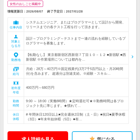
女性のおしごと掲載中
情報更新日：2026/08/07
終了予定日：
2027/01/28
システムエンジニア、またはプログラマーとして設計から開発、
リリースまでの各テスト工程を行って頂きます。
仕事内容
設計～プログラミング～テストまで一連の流れを経験しているプ
対象と
ログラマーを募集します。
なる方
【転勤なし】 東京都新宿区西新宿７丁目１０－１２ ■新宿駅 ■西
新宿駅 ※作業場所については都内を…
勤務地
月給：28万～40万円※固定残業代(3万7千5百円以上・月20時間
分)を含みます。 超過分は別途支給。※経験・スキル…
給与
400万円～680万円
初年度
年収
9:00 ～ 18:00（実働8時間）★定時退社可★※勤務時間は各プロ
勤務
時間
ジェクト先に準じます。★慣れて…
# 年間休日120日以上■完全週休2日制（土・日）■祝日■夏季休暇
休日
休暇
（3日）■年末年始休暇（5日）■有…
求人詳細を見る
気になる