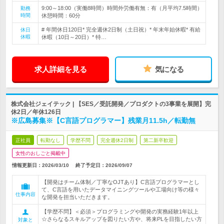
9:00～18:00（実働8時間）時間外労働有無：有（月平均7.5時間）
勤務
時間
休憩時間：60分
# 年間休日120日* 完全週休2日制（土日祝）* 年末年始休暇* 有給
休日
休暇
休暇（10日～20日）* 特…
求人詳細を見る
気になる
株式会社ジェイテック | 【SES／受託開発／プロダクトの3事業を展開】完
休2日／年休126日
※広島募集※【C言語プログラマー】残業月11.5h／転勤無
正社員
転勤なし
学歴不問
完全週休2日制
第二新卒歓迎
女性のおしごと掲載中
情報更新日：2026/03/10
終了予定日：
2026/09/07
【開発はチーム体制／丁寧なOJTあり】C言語プログラマーとし
て、C言語を用いたデータマイニングツールや工場向け等の様々
仕事内容
な開発を担当いただきます。
【学歴不問】＜必須＞プログラミングや開発の実務経験1年以上
☆さらなるスキルアップを図りたい方や、将来PLを目指したい方
対象と