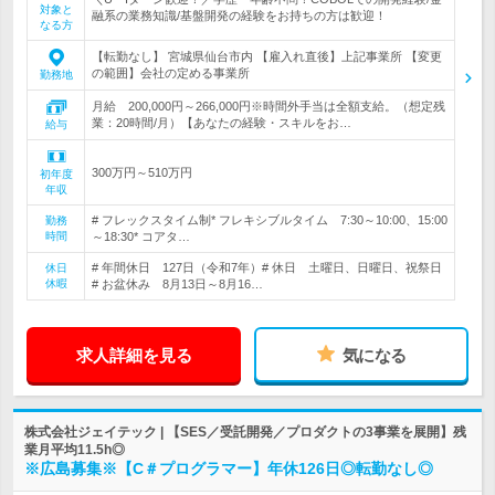
対象と
融系の業務知識/基盤開発の経験をお持ちの方は歓迎！
なる方
【転勤なし】 宮城県仙台市内 【雇入れ直後】上記事業所 【変更
の範囲】会社の定める事業所
勤務地
月給 200,000円～266,000円※時間外手当は全額支給。（想定残
業：20時間/月）【あなたの経験・スキルをお…
給与
300万円～510万円
初年度
年収
# フレックスタイム制* フレキシブルタイム 7:30～10:00、15:00
勤務
時間
～18:30* コアタ…
# 年間休日 127日（令和7年）# 休日 土曜日、日曜日、祝祭日
休日
休暇
# お盆休み 8月13日～8月16…
求人詳細を見る
気になる
株式会社ジェイテック | 【SES／受託開発／プロダクトの3事業を展開】残
業月平均11.5h◎
※広島募集※【C＃プログラマー】年休126日◎転勤なし◎