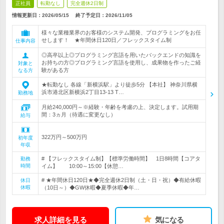
正社員
転勤なし
完全週休2日制
情報更新日：2026/05/15
終了予定日：
2026/11/05
様々な業種業界のお客様のシステム開発、プログラミングをお任
せします！ ★年間休日120日／フレックスタイム制
仕事内容
◎高卒以上◎プログラミング言語を用いたバックエンドの知識を
お持ちの方◎プログラミング言語を使用し、成果物を作ったご経
対象と
験がある方
なる方
★転勤なし 各線「新横浜駅」より徒歩5分 【本社】 神奈川県横
浜市港北区新横浜2丁目13-13 T…
勤務地
月給240,000円～※経験・年齢を考慮の上、決定します。試用期
間：3ヵ月（待遇に変更なし）
給与
322万円～500万円
初年度
年収
# 【フレックスタイム制】【標準労働時間】 1日8時間【コアタ
勤務
時間
イム】 10:00～15:00【休憩…
# ★年間休日120日★◆完全週休2日制（土・日・祝）◆有給休暇
休日
休暇
（10日～）◆GW休暇◆夏季休暇◆年…
求人詳細を見る
気になる