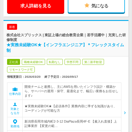
求人詳細を見る
気になる
新着
株式会社スプリックス | 東証上場の総合教育企業｜若手活躍中｜充実した研
修制度
★実務未経験OK★【インフラエンジニア】＊フレックスタイム
制
正社員
職種未経験OK
転勤なし
学歴不問
第二新卒歓迎
リモートワーク可
情報更新日：2026/03/20
終了予定日：
2026/09/17
開発チームと連携し、主にAWSを用いたインフラ設計・構築か
ら、サーバーの運用・保守、最適化まで、幅広い業務をお任せし
仕事内容
ます♪
★実務未経験OK★【必須条件】業務内容に準ずる知識があり、
対象と
コーディングが可能な方
なる方
新潟県長岡市城内町2-3-12 DiaPlaza長岡4F-E 【雇入れ直後】上
記事業所 【変更の範…
勤務地