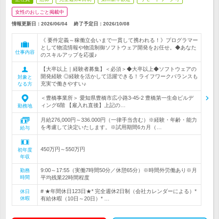
女性のおしごと掲載中
情報更新日：2026/06/04
終了予定日：
2026/10/08
《 要件定義～稼働立会いまで一貫して携われる！》プログラマー
として物流情報や物流制御ソフトウェア開発をお任せ。◆あなた
仕事内容
のスキルアップを応援♪
【大卒以上｜経験者募集】＜必須＞◆大卒以上◆ソフトウェアの
開発経験 ◎経験を活かして活躍できる！ライフワークバランスも
対象と
充実で働きやすい♪
なる方
＜豊橋事業所＞ 愛知県豊橋市広小路3-45-2 豊橋第一生命ビルデ
ィング6階 【雇入れ直後】上記の…
勤務地
月給276,000円～336.000円（一律手当含む）※経験・年齢・能力
を考慮して決定いたします。※試用期間6カ月（…
給与
450万円～550万円
初年度
年収
9:00～17:55（実働7時間50分／休憩65分）※時間外労働あり※月
勤務
時間
平均残業22時間程度
# ★年間休日123日★* 完全週休2日制（会社カレンダーによる）*
休日
休暇
有給休暇（10日～20日）* …