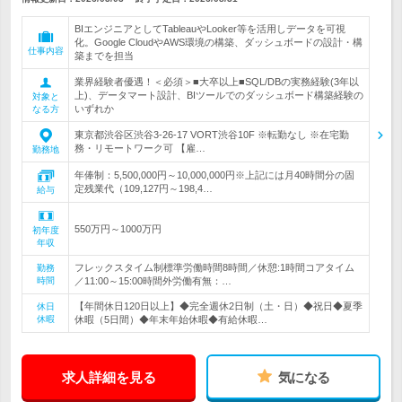
BIエンジニアとしてTableauやLooker等を活用しデータを可視
化。Google CloudやAWS環境の構築、ダッシュボードの設計・構
仕事内容
築までを担当
業界経験者優遇！＜必須＞■大卒以上■SQL/DBの実務経験(3年以
上)、データマート設計、BIツールでのダッシュボード構築経験の
対象と
いずれか
なる方
東京都渋谷区渋谷3-26-17 VORT渋谷10F ※転勤なし ※在宅勤
務・リモートワーク可 【雇…
勤務地
年俸制：5,500,000円～10,000,000円※上記には月40時間分の固
定残業代（109,127円～198,4…
給与
550万円～1000万円
初年度
年収
フレックスタイム制標準労働時間8時間／休憩:1時間コアタイム
勤務
時間
／11:00～15:00時間外労働有無：…
【年間休日120日以上】◆完全週休2日制（土・日）◆祝日◆夏季
休日
休暇
休暇（5日間）◆年末年始休暇◆有給休暇…
求人詳細を見る
気になる