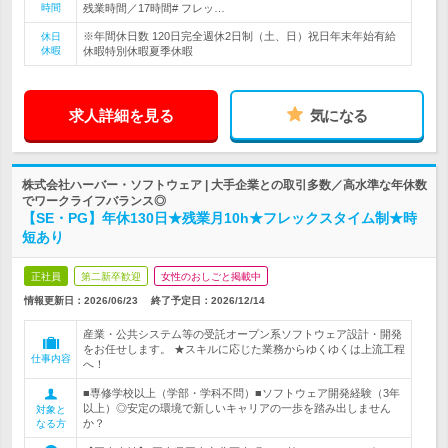
時間
残業時間／17時間# フレッ…
※年間休日数 120日完全週休2日制（土、日）祝日年末年始有給
休日
休暇
休暇特別休暇夏季休暇
求人詳細を見る
気になる
株式会社ハーバー・ソフトウェア | 大手企業との取引多数／高水準な年休数
でワークライフバランス◎
【SE・PG】年休130日★残業月10h★フレックスタイム制★時
短あり
正社員
第二新卒歓迎
女性のおしごと掲載中
情報更新日：2026/06/23
終了予定日：
2026/12/14
産業・公共システム等の受託オープン系ソフトウェア設計・開発
をお任せします。 ★スキルに応じた業務からゆくゆくは上流工程
仕事内容
へ！
■専修学校以上（学部・学科不問）■ソフトウェア開発経験（3年
以上）◎安定の環境で新しいキャリアの一歩を踏み出しません
対象と
か？
なる方