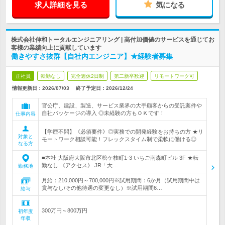
求人詳細を見る
気になる
株式会社伸和トータルエンジニアリング | 高付加価値のサービスを通じてお
客様の業績向上に貢献しています
働きやすさ抜群【自社内エンジニア】★経験者募集
正社員
転勤なし
完全週休2日制
第二新卒歓迎
リモートワーク可
情報更新日：2026/07/03
終了予定日：
2026/12/24
官公庁、建設、製造、サービス業界の大手顧客からの受託案件や
自社パッケージの導入 ◎未経験の方もＯＫです！
仕事内容
【学歴不問】《必須要件》◎実務での開発経験をお持ちの方 ★リ
対象と
モートワーク相談可能！フレックスタイム制で柔軟に働ける◎
なる方
■本社 大阪府大阪市北区松ケ枝町1-3 いちご南森町ビル 3F ★転
勤なし 《アクセス》 JR「大…
勤務地
月給：210,000円～700,000円※試用期間：6か月（試用期間中は
賞与なし/その他待遇の変更なし）※試用期間6…
給与
300万円～800万円
初年度
年収