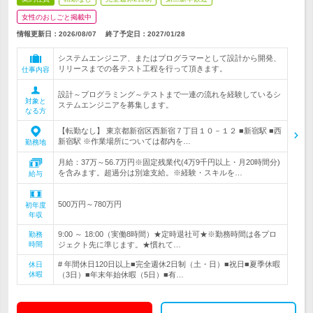
女性のおしごと掲載中
情報更新日：2026/08/07
終了予定日：
2027/01/28
システムエンジニア、またはプログラマーとして設計から開発、
リリースまでの各テスト工程を行って頂きます。
仕事内容
設計～プログラミング～テストまで一連の流れを経験しているシ
対象と
ステムエンジニアを募集します。
なる方
【転勤なし】 東京都新宿区西新宿７丁目１０－１２ ■新宿駅 ■西
新宿駅 ※作業場所については都内を…
勤務地
月給：37万～56.7万円※固定残業代(4万9千円以上・月20時間分)
を含みます。超過分は別途支給。※経験・スキルを…
給与
500万円～780万円
初年度
年収
9:00 ～ 18:00（実働8時間）★定時退社可★※勤務時間は各プロ
勤務
時間
ジェクト先に準じます。★慣れて…
# 年間休日120日以上■完全週休2日制（土・日）■祝日■夏季休暇
休日
休暇
（3日）■年末年始休暇（5日）■有…