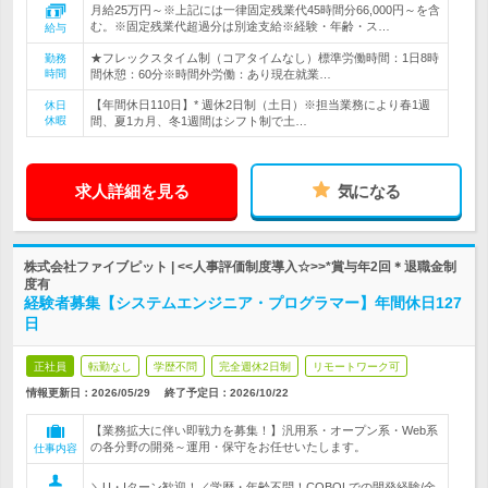
月給25万円～※上記には一律固定残業代45時間分66,000円～を含
む。※固定残業代超過分は別途支給※経験・年齢・ス…
給与
★フレックスタイム制（コアタイムなし）標準労働時間：1日8時
勤務
時間
間休憩：60分※時間外労働：あり現在就業…
【年間休日110日】* 週休2日制（土日）※担当業務により春1週
休日
休暇
間、夏1カ月、冬1週間はシフト制で土…
求人詳細を見る
気になる
株式会社ファイブピット | <<人事評価制度導入☆>>*賞与年2回＊退職金制
度有
経験者募集【システムエンジニア・プログラマー】年間休日127
日
正社員
転勤なし
学歴不問
完全週休2日制
リモートワーク可
情報更新日：2026/05/29
終了予定日：
2026/10/22
【業務拡大に伴い即戦力を募集！】汎用系・オープン系・Web系
の各分野の開発～運用・保守をお任せいたします。
仕事内容
＼U・Iターン歓迎！／学歴・年齢不問！COBOLでの開発経験/金