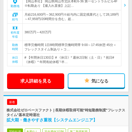
【岡山本社】 岡山県岡山市北区本町6-36 第一セントラルビル4F
※転勤あり 【雇入れ直後】上記…
勤務地
月給216,600円～362,900円※給与内に固定残業代として28,189円
～47,959円/20時間分を含む。超…
給与
380万円～420万円
初年度
年収
標準労働時間 1日8時間標準労働時間帯 9:00～17:45休憩 45分＜
勤務
時間
フレックスタイム制あり＞コ…
# 【年間休日130日】# 《休日》* 週休2日制（土・日）* 祝日#
休日
休暇
《休暇》* 年間有給休暇└半…
求人詳細を見る
気になる
新着
株式会社ゼロベースファクト | 長期休暇取得可能*時短勤務制度*フレックス
タイム*基本定時退社
拡大期・働きやすさ重視【システムエンジニア】
契約社員
転勤なし
完全週休2日制
第二新卒歓迎