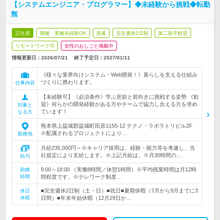
【システムエンジニア・プログラマー】◆未経験から挑戦◆転勤
無
正社員
職種・業種未経験OK
急募
完全週休2日制
第二新卒歓迎
リモートワーク可
女性のおしごと掲載中
情報更新日：2026/07/21
終了予定日：
2027/01/11
《様々な業界向けシステム・Web開発！》暮らしを支える仕組み
づくりに携わります。
仕事内容
【未経験可】《必須条件》学ぶ意欲と前向きに挑戦する姿勢 《歓
迎》何らかの開発経験がある方やチームで協力し合える方を求め
対象と
ています！
なる方
熊本県上益城郡益城町田原1155-12 テクノ・ラボラトリビル2F
※配属されるプロジェクトにより…
勤務地
月給235,000円～※キャリア採用は、経験・能力等を考慮し、当
社規定により支給します。※上記月給は、※月30時間の…
給与
9:00～18:00 （実働8時間／休憩1時間）※平均残業時間は月12時
勤務
時間
間程度です。※テレワーク制度…
■完全週休2日制（土・日）■祝日■夏期休暇（7月から9月までに3
休日
休暇
日間）■年末年始休暇（12月29日か…