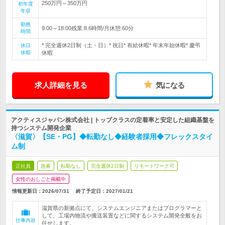
250万円～350万円
初年度
年収
勤務
9:00～18:00残業:8.6時間/月休憩:60分
時間
* 完全週休2日制（土・日）* 祝日* 有給休暇* 年末年始休暇* 慶弔
休日
休暇
休暇
求人詳細を見る
気になる
アクティスジャパン株式会社 | トップクラスの定着率と安定した組織基盤を
持つシステム開発企業
〈滋賀〉【SE・PG】◆転勤なし◆経験者採用◆フレックスタイ
ム制
正社員
急募
転勤なし
完全週休2日制
リモートワーク可
女性のおしごと掲載中
情報更新日：2026/07/31
終了予定日：
2027/01/21
滋賀県の新拠点にて、システムエンジニアまたはプログラマーと
して、工場内物流や搬送装置などに関するシステム開発全般をお
仕事内容
任せします。