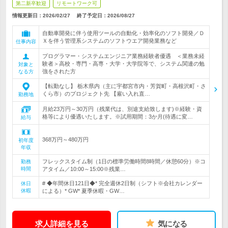
第二新卒歓迎
リモートワーク可
情報更新日：2026/02/27
終了予定日：
2026/08/27
自動車開発に伴う使用ツールの自動化・効率化のソフト開発／Ｄ
Ｘを伴う管理系システムのソフトウエア開発業務など
仕事内容
プログラマー・システムエンジニア業務経験者優遇 ＜業務未経
験者＞高校・専門・高専・大学・大学院等で、システム関連の勉
対象と
強をされた方
なる方
【転勤なし】 栃木県内（主に宇都宮市内・芳賀町・高根沢町・さ
くら市）のプロジェクト先 【雇い入れ直…
勤務地
月給23万円～30万円（残業代は、別途支給致します)※経験・資
格等により優遇いたします。※試用期間：3か月(待遇に変…
給与
368万円～480万円
初年度
年収
フレックスタイム制（1日の標準労働時間8時間／休憩60分）※コ
勤務
時間
アタイム／10:00～15:00※残業…
# ◆年間休日121日◆* 完全週休2日制（シフト※会社カレンダー
休日
休暇
による）* GW* 夏季休暇・GW…
求人詳細を見る
気になる