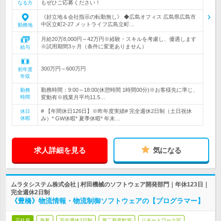
もぜひご応募ください！
なる方
《好立地＆会社指示の転勤無し》 ◆広島オフィス 広島県広島市
中区立町2-27 メットライフ広島立町…
勤務地
月給20万8,000円～42万円※経験・スキルを考慮し、優遇します
※試用期間3ヶ月（条件に変更ありません）
給与
300万円～600万円
初年度
年収
勤務時間：9:00～18:00(休憩時間 1時間00分)※お客様先に準じ、
勤務
時間
変動有※残業月平均11.5…
# 【年間休日126日】※昨年度実績# 完全週休2日制（土日祝休
休日
休暇
み）* GW休暇* 夏季休暇* 年末…
求人詳細を見る
気になる
ムラタシステム株式会社 | 村田機械のソフトウェア開発部門｜年休123日｜
完全週休2日制
《豊橋》物流情報・物流制御ソフトウェアの【プログラマー】
正社員
急募
完全週休2日制
第二新卒歓迎
リモートワーク可