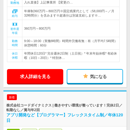
入れ直後】上記事業所 【変更の…
勤務地
年俸制360万円～800万円※固定残業代として（58,000円～／月
32時間分）を含みます※超過分は別途支給します※…
給与
360万円～800万円
初年度
年収
9:00～18:00（実働8時間）時間外労働有無：有（月平均7.5時間）
勤務
時間
休憩時間：60分
年間休日120日* 完全週休2日制（土日祝）* 年末年始休暇* 有給休
休日
休暇
暇（10日～20日）* 特別休…
求人詳細を見る
気になる
新着
株式会社コードダイナミクス | 働きやすい環境が整っています！完休2日／
転勤なし／賞与年2回
アプリ開発など【プログラマー】フレックスタイム制／年休120
日