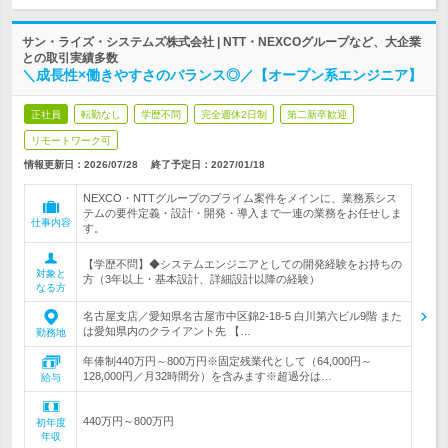
サン・ライズ・システムズ株式会社 | NTT・NEXCOグループなど、大企業
との取引実績多数
＼成長性×働きやすさのバランス◎／【オープン系エンジニア】
正社員
転勤なし
学歴不問
完全週休2日制
第二新卒歓迎
リモートワーク可
情報更新日：2026/07/28
終了予定日：
2027/01/18
NEXCO・NTTグループのプライム案件をメインに、業務系シス
テムの要件定義・設計・開発・導入まで一連の業務をお任せしま
仕事内容
す。
【学歴不問】◆システムエンジニアとしての開発経験をお持ちの
対象と
方（3年以上・基本設計、詳細設計以降の経験）
なる方
名古屋支店／愛知県名古屋市中区錦2-18-5 白川第六ビル9階 また
は愛知県内のクライアント先 【…
勤務地
年俸制440万円～800万円※固定残業代として（64,000円～
128,000円／月32時間分）を含みます※超過分は…
給与
440万円～800万円
初年度
年収