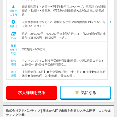
経験者歓迎！＜必須＞■専門学校卒以上■オープン系言語での開発
経験 ＜歓迎＞■業務系、WEB系の開発経験■組み込み系の開発経
対象と
験
なる方
滋賀県彦根市中央町2-26 彦根市役所中央町別館4階 INSPILAKE内
滋賀Lab. ※リモー…
勤務地
月給：250,000円～420,000円※上記月給には、月20時間の固定残
業代（35,000円～60,000円）を含…
給与
350万円～600万円
初年度
年収
フレックスタイム制標準労働時間1日8時間／休憩1時間コアタイ
勤務
時間
ム10:00～15:00標準労働時間帯0…
【年間休日125日】◆完全週休2日制（土・日）◆祝日◆年末年始
休日
休暇
休暇◆有給休暇（入社時5日、最大20日…
求人詳細を見る
気になる
株式会社アドバンティブ | 熊本からITで未来を創るシステム開発・コンサル
ティング企業