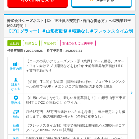
株式会社シーズネスト | ◎「正社員の安定性×自由な働き方」へ◎残業月平
均0.3時間！
【プログラマー】＃山形市勤務＃転勤なし＃フレックスタイム制
正社員
転勤なし
学歴不問
女性のおしごと掲載中
情報更新日：2026/05/26
終了予定日：
2026/09/21
【ニーズの高いアミューズメント系IT業界】ゲーム機器、スマー
トフォン向けアプリ開発などをお任せ ★前年度昇給実績は1.5％
仕事内容
＋賞与年2回あり
［必須］ITに関する知識 （開発経験のほか、プログラミングスク
対象と
ール経験でもOK）★エンジニア実務経験のある方は優遇
なる方
【山形に根差しながら、新しい技術革新を！】 山形県山形市東原
町4丁目7-22 ☆転勤なし ☆マイカ…
勤務地
月給18万円～35万円※経験やスキルを考慮し、当社規定により優
遇します。※試用期間3～6ヶ月（条件に変更なし）
給与
【フレックスタイム制】標準労働時間1日8時間／休憩60分※コア
勤務
時間
タイム／10:30～15:30※試用期…
# 年間休日112日# 週休2日制（土日・祝日）※会社カレンダーに
休日