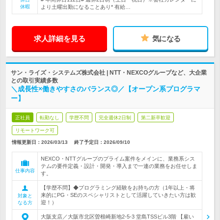
休暇
より土曜出勤になることあり* 有給…
求人詳細を見る
気になる
サン・ライズ・システムズ株式会社 | NTT・NEXCOグループなど、大企業
との取引実績多数
＼成長性×働きやすさのバランス◎／【オープン系プログラマ
ー】
正社員
転勤なし
学歴不問
完全週休2日制
第二新卒歓迎
リモートワーク可
情報更新日：2026/03/13
終了予定日：
2026/09/10
NEXCO・NTTグループのプライム案件をメインに、業務系シス
テムの要件定義・設計・開発・導入まで一連の業務をお任せしま
仕事内容
す。
【学歴不問】◆プログラミング経験をお持ちの方（1年以上・将
来的にPG・SEのスペシャリストとして活躍していきたい方は歓
対象と
迎！）
なる方
大阪支店／大阪市北区曽根崎新地2-5-3 堂島TSSビル3階 【雇い