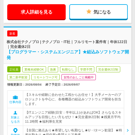
求人詳細を見る
気になる
新着
株式会社テクノプロ | テクノプロ・IT社｜フルリモート案件有｜年休122日
｜完全週休2日
【プログラマー・システムエンジニア】★組込みソフトウェア開
発
正社員
業種未経験OK
急募
転勤なし
学歴不問
完全週休2日制
第二新卒歓迎
リモートワーク可
女性のおしごと掲載中
情報更新日：2026/08/04
終了予定日：
2026/09/07
【スキルや経験に合わせた工程からお任せ！】大手メーカーのプ
ロジェクトを中心に、各種機器の組込みソフトウェア開発を担当
仕事内容
します。
【ITエンジニア経験(目安：半年以上)があればOK】さらなるスキ
ルアップを目指したい方もぜひ！★完全週休2日制 ★残業月平均
対象と
11.1時間 ★福利厚生充実
なる方
【全国に拠点あり★希望しない転勤なし★U・Iターン歓迎】 ★時
差出勤あり ★現住所×希望エリア考慮…