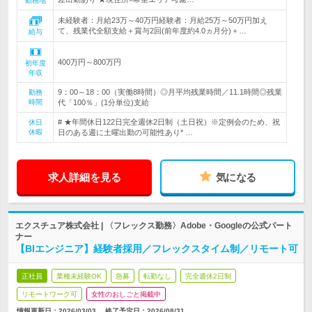
勤務地
未経験者：月給23万～40万円経験者：月給25万～50万円加え
て、残業代全額支給＋賞与2回(前年度約4.0ヵ月分)＋…
給与
400万円～800万円
初年度
年収
9：00～18：00（実働8時間）◎月平均残業時間／11.1時間◎残業
勤務
時間
代「100％」(1分単位)支給
# ★年間休日122日完全週休2日制（土日祝）※定例会のため、祝
休日
休暇
日のある週に土曜出勤の可能性あり* …
求人詳細を見る
気になる
エクスチュア株式会社 | 〈フレックス勤務〉Adobe・Googleの公式パート
ナー
【BIエンジニア】経験者採用／フレックスタイム制／リモート可
正社員
業種未経験OK
急募
転勤なし
完全週休2日制
リモートワーク可
女性のおしごと掲載中
情報更新日：2026/03/03
終了予定日：
2026/08/31