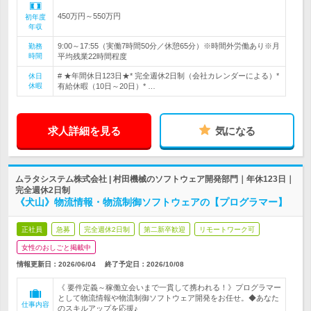
450万円～550万円
初年度
年収
9:00～17:55（実働7時間50分／休憩65分）※時間外労働あり※月
勤務
時間
平均残業22時間程度
# ★年間休日123日★* 完全週休2日制（会社カレンダーによる）*
休日
休暇
有給休暇（10日～20日）* …
求人詳細を見る
気になる
ムラタシステム株式会社 | 村田機械のソフトウェア開発部門｜年休123日｜
完全週休2日制
《犬山》物流情報・物流制御ソフトウェアの【プログラマー】
正社員
急募
完全週休2日制
第二新卒歓迎
リモートワーク可
女性のおしごと掲載中
情報更新日：2026/06/04
終了予定日：
2026/10/08
《 要件定義～稼働立会いまで一貫して携われる！》プログラマー
として物流情報や物流制御ソフトウェア開発をお任せ。◆あなた
仕事内容
のスキルアップを応援♪