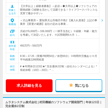
【大卒以上｜経験者募集】＜必須＞◆大卒以上◆ソフトウェアの
開発経験 ◎経験を活かして活躍できる！ライフワークバランスも
対象と
充実で働きやすい♪
なる方
＜犬山事業所＞ 愛知県犬山市橋爪中島2 【雇入れ直後】上記の事
業所 【変更の範囲】会社の定める事業…
勤務地
月給276,000円～336.000円（一律手当含む）※経験・年齢・能力
を考慮して決定いたします。※試用期間6カ月（…
給与
450万円～550万円
初年度
年収
8:30～17:25（実働7時間50分／休憩65分）※時間外労働あり※月
勤務
時間
平均残業22時間程度
# ★年間休日123日★* 完全週休2日制（会社カレンダーによる）*
休日
休暇
有給休暇（10日～20日）* …
求人詳細を見る
気になる
ムラタシステム株式会社 | 村田機械のソフトウェア開発部門｜年休123日｜
完全週休2日制