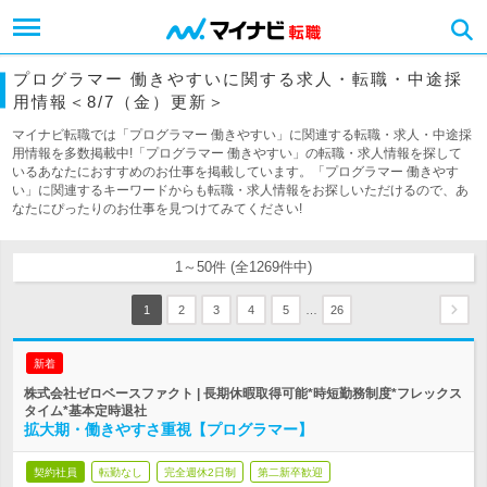
プログラマー 働きやすいに関する求人・転職・中途採
用情報＜8/7（金）更新＞
マイナビ転職では「プログラマー 働きやすい」に関連する転職・求人・中途採
用情報を多数掲載中!「プログラマー 働きやすい」の転職・求人情報を探して
いるあなたにおすすめのお仕事を掲載しています。「プログラマー 働きやす
い」に関連するキーワードからも転職・求人情報をお探しいただけるので、あ
なたにぴったりのお仕事を見つけてみてください!
1～50件 (全1269件中)
…
1
2
3
4
5
26
新着
株式会社ゼロベースファクト | 長期休暇取得可能*時短勤務制度*フレックス
タイム*基本定時退社
拡大期・働きやすさ重視【プログラマー】
契約社員
転勤なし
完全週休2日制
第二新卒歓迎