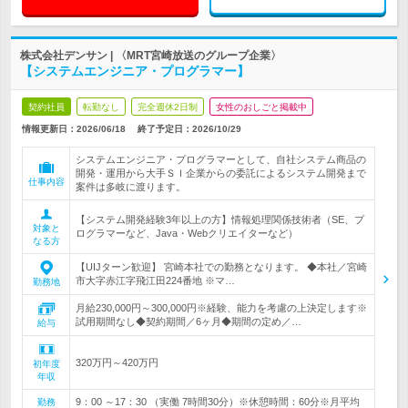
株式会社デンサン | 〈MRT宮崎放送のグループ企業〉
【システムエンジニア・プログラマー】
契約社員
転勤なし
完全週休2日制
女性のおしごと掲載中
情報更新日：2026/06/18
終了予定日：
2026/10/29
システムエンジニア・プログラマーとして、自社システム商品の
開発・運用から大手ＳＩ企業からの委託によるシステム開発まで
仕事内容
案件は多岐に渡ります。
【システム開発経験3年以上の方】情報処理関係技術者（SE、プ
対象と
ログラマーなど、Java・Webクリエイターなど）
なる方
【UIJターン歓迎】 宮崎本社での勤務となります。 ◆本社／宮崎
市大字赤江字飛江田224番地 ※マ…
勤務地
月給230,000円～300,000円※経験、能力を考慮の上決定します※
試用期間なし◆契約期間／6ヶ月◆期間の定め／…
給与
320万円～420万円
初年度
年収
9：00 ～17：30 （実働 7時間30分）※休憩時間：60分※月平均
勤務