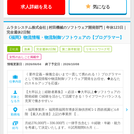
求人詳細を見る
気になる
ムラタシステム株式会社 | 村田機械のソフトウェア開発部門｜年休123日｜
完全週休2日制
《福岡》物流情報・物流制御ソフトウェアの【プログラマー】
正社員
急募
完全週休2日制
第二新卒歓迎
リモートワーク可
女性のおしごと掲載中
情報更新日：2026/06/04
終了予定日：
2026/10/08
《 要件定義～稼働立会いまで一貫して携われる！》プログラマー
として物流情報や物流制御ソフトウェア開発をお任せ。◆あなた
仕事内容
のスキルアップを応援♪
【大卒以上｜経験者募集】＜必須＞◆大卒以上◆ソフトウェアの
開発経験 ◎経験を活かして活躍できる！ライフワークバランスも
対象と
充実で働きやすい♪
なる方
＜福岡事業所＞ 福岡県福岡市博多区御供所町1-1 西鉄祇園ビル8
階 【雇入れ直後】上記の事業所 【…
勤務地
月給276,000円～336.000円（一律手当含む）※経験・年齢・能力
を考慮して決定いたします。※試用期間6カ月（…
給与