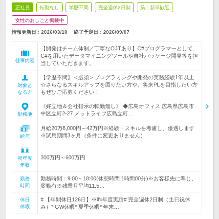
正社員
転勤なし
学歴不問
完全週休2日制
第二新卒歓迎
女性のおしごと掲載中
情報更新日：2026/03/10
終了予定日：
2026/09/07
【開発はチーム体制／丁寧なOJTあり】C#プログラマーとして、
C#を用いたデータマイニングツールや自社パッケージ開発等を担
仕事内容
当していただきます。
【学歴不問】＜必須＞プログラミングや開発の実務経験1年以上
☆さらなるスキルアップを図りたい方や、将来PLを目指したい方
対象と
もぜひご応募ください！
なる方
《好立地＆会社指示の転勤無し》 ◆広島オフィス 広島県広島市
中区立町2-27 メットライフ広島立町…
勤務地
月給20万8,000円～42万円※経験・スキルを考慮し、優遇します
※試用期間3ヶ月（条件に変更ありません）
給与
300万円～600万円
初年度
年収
勤務時間：9:00～18:00(休憩時間 1時間00分)※お客様先に準じ、
勤務
時間
変動有※残業月平均11.5…
# 【年間休日126日】※昨年度実績# 完全週休2日制（土日祝休
休日
休暇
み）* GW休暇* 夏季休暇* 年末…