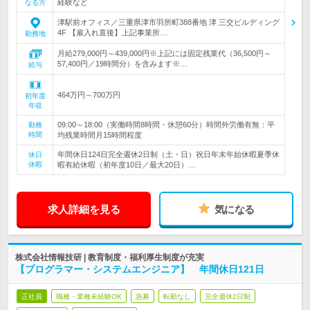
経験など
なる方
津駅前オフィス／三重県津市羽所町388番地 津 三交ビルディング
4F 【雇入れ直後】上記事業所…
勤務地
月給279,000円～439,000円※上記には固定残業代（36,500円～
57,400円／19時間分）を含みます※…
給与
464万円～700万円
初年度
年収
09:00～18:00（実働時間8時間・休憩60分）時間外労働有無：平
勤務
時間
均残業時間月15時間程度
年間休日124日完全週休2日制（土・日）祝日年末年始休暇夏季休
休日
休暇
暇有給休暇（初年度10日／最大20日）…
求人詳細を見る
気になる
株式会社情報技研 | 教育制度・福利厚生制度が充実
【プログラマー・システムエンジニア】 年間休日121日
正社員
職種・業種未経験OK
急募
転勤なし
完全週休2日制