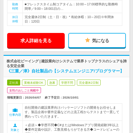
■フレックスタイム制コアタイム：10:00～17:00標準的な勤務時
勤務
時間
間帯／9:00～18:001日の…
完全週休2日制（土・日・祝）* 有給休暇：10～20日※年間休
休日
休暇
日：120日
求人詳細を見る
気になる
株式会社ビーイング | 建設業向けシステムで業界トップクラスのシェアを誇
る安定企業
《三重／津》自社製品の【システムエンジニア/プログラマー】
正社員
業種未経験OK
急募
学歴不問
完全週休2日制
女性のおしごと掲載中
情報更新日：2026/04/07
終了予定日：
2026/10/01
自社開発の建設業界向けパッケージソフトの開発をお任せしま
す。製品企画や要件定義などの上流工程からテストまで一貫して
仕事内容
携わっていただきます。
＜必須＞◆学歴不問◆C#またはWindowsアプリ開発経験3年以上
◆要件定義や設計、工数見積もりができる方◆コードレビューの
対象と