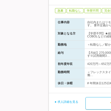
急募
転勤なし
学歴不問
完全
仕事内容
自社内またはリモ
す。 要件定義か
対象となる方
【学歴不問】★経
COBOLなどの
勤務地
＜転勤なし／駅から
給与
【月給】270,0
す※試用期間3…
初年度年収
420万円～652万
勤務時間
＜フレックスタイ
働…
休日・休暇
# 年間休日125
求人詳細を見る