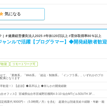
気になる
| ＃健康経営優良法人2025 #年休120日以上 #育休取得率80％以上
ジャンルで活躍【プログラマー】◆開発経験者歓迎
卒歓迎
リモートワーク可
せて、「業務系」「Web系」「組込・制御系」「インフラ系」、いずれかのプロ
配属となります
卒歓迎！》【必須】◆高卒以上 ◆何らかの開発経験
台オフィス】 宮城県仙台市宮城野区榴岡4-3-10 仙台MTビルSOUTH 3F…
固定残業代 9000円～（5.0時間／月）を含む 超過分は別途支給※経験・年齢・能
…