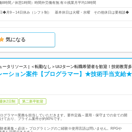
0（実働8時間／休憩1時間）時間外労働有無:有※残業月平均19時間
5日◆月9～14日休み（シフト制） 基本休日は火曜・水曜 その他休日は要相談◆
気になる
ータリソース | ＜転勤なし＞UIJターン転職希望者を歓迎！技術教育
レーション案件【プログラマー】★技術手当支給★
週休2日制
第二新卒歓迎
ログラマー業務を担当していただきます。要件定義～運用・保守までの全ての開
けており、プライム案件が約90%です。
験者募集＜必須＞ プログラミングのご経験※使用言語は問いません。RPGや