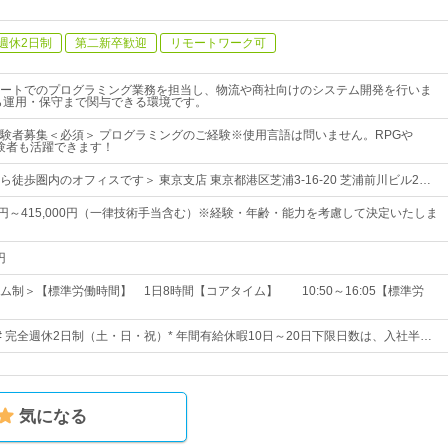
週休2日制
第二新卒歓迎
リモートワーク可
ートでのプログラミング業務を担当し、物流や商社向けのシステム開発を行いま
ら運用・保守まで関与できる環境です。
験者募集＜必須＞ プログラミングのご経験※使用言語は問いません。RPGや
経験者も活躍できます！
徒歩圏内のオフィスです＞ 東京支店 東京都港区芝浦3-16-20 芝浦前川ビル2…
00円～415,000円（一律技術手当含む）※経験・年齢・能力を考慮して決定いたしま
円
ム制＞【標準労働時間】 1日8時間【コアタイム】 10:50～16:05【標準労
日# 完全週休2日制（土・日・祝）* 年間有給休暇10日～20日下限日数は、入社半…
気になる