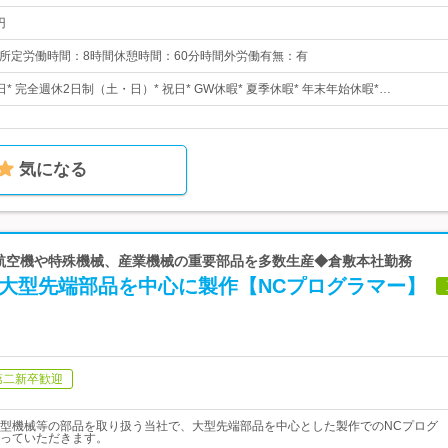
円
：00所定労働時間：8時間休憩時間：60分時間外労働有無：有
日* 完全週休2日制（土・日）* 祝日* GW休暇* 夏季休暇* 年末年始休暇*…
気になる
| 航空機や特殊機械、産業機械の重要部品を多数生産◆倉敷本社勤務
！大型先端部品を中心に製作【NCプログラマー】
第二新卒歓迎
型機械等の部品を取り扱う当社で、大型先端部品を中心とした製作でのNCプログ
っていただきます。