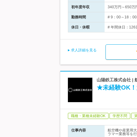
初年度年収
340万円～650万
勤務時間
# 9：00～18
休日・休暇
# 年間休日：126
求人詳細を見る
山陽鉄工株式会社 
★未経験OK
職種・業種未経験OK
学歴不問
仕事内容
航空機や産業用大
ラマー業務等を行