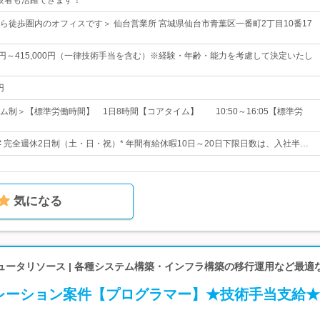
経験者も活躍できます！
ら徒歩圏内のオフィスです＞ 仙台営業所 宮城県仙台市青葉区一番町2丁目10番17
00円～415,000円（一律技術手当を含む）※経験・年齢・能力を考慮して決定いたし
円
ム制＞【標準労働時間】 1日8時間【コアタイム】 10:50～16:05【標準労
日# 完全週休2日制（土・日・祝）* 年間有給休暇10日～20日下限日数は、入社半…
気になる
ータリソース | 各種システム構築・インフラ構築の移行運用など最適な
レーション案件【プログラマー】★技術手当支給★