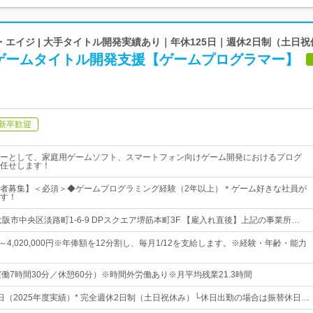
エイジ | 大手タイトル開発実績あり｜年休125日｜週休2日制（土日祝
ゲームタイトル開発支援【ゲームプログラマー】
新卒歓迎
ーとして、家庭用ゲームソフト、スマートフォン向けゲーム開発におけるプログ
任せします！
者募集】＜必須＞◆ゲームプログラミング経験（2年以上）＊ゲーム好きな社員が
す！
阪市中央区淡路町1-6-9 DPスクエア堺筋本町3F 【雇入れ直後】上記の事業所…
00円～4,020,000円※年俸額を12分割し、毎月1/12を支給します。※経験・年齢・能力
30（実働7時間30分／休憩60分）※時間外労働あり※月平均残業21.3時間
5日（2025年度実績）* 完全週休2日制（土日祝休み）└休日出勤の場合は振替休日…