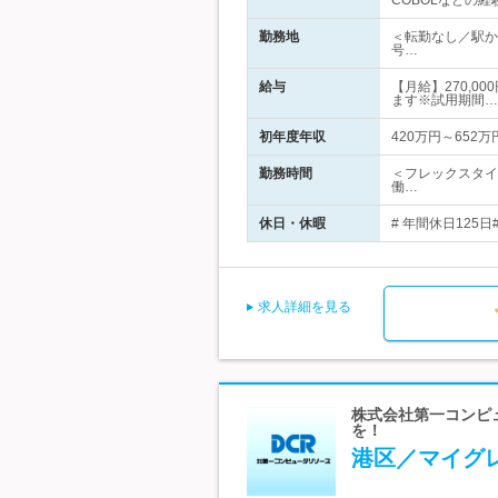
COBOLなどの
勤務地
＜転勤なし／駅か
号…
給与
【月給】270,0
ます※試用期間…
初年度年収
420万円～652万
勤務時間
＜フレックスタイ
働…
休日・休暇
# 年間休日125
求人詳細を見る
株式会社第一コンピュ
を！
港区／マイグ