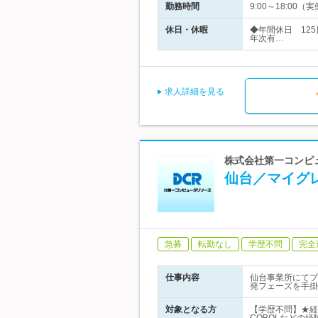
勤務時間
9:00～18:0
休日・休暇
◆年間休日 12
年次有…
求人詳細を見る
株式会社第一コンピュ
仙台／マイグ
急募
転勤なし
学歴不問
完全
仕事内容
仙台事業所にてプ
発フェーズを手掛
対象となる方
【学歴不問】★経