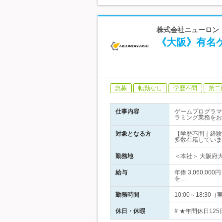
株式会社ニューロン・
《大阪》有名
急募
転勤なし
学歴不問
第二
仕事内容
ゲームプログラマ
ラミング業務をお
対象となる方
【学歴不問｜経験
多数在籍していま
勤務地
＜本社＞ 大阪府大
給与
年俸 3,060,0
を…
勤務時間
10:00～18:
休日・休暇
# ★年間休日12