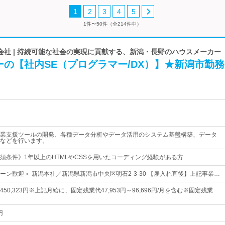
1
2
3
4
5
1件〜50件（全214件中）
会社 | 持続可能な社会の実現に貢献する、新潟・長野のハウスメーカー
の【社内SE（プログラマー/DX）】★新潟市勤務
業支援ツールの開発、各種データ分析やデータ活用のシステム基盤構築、データ
などを行います。
須条件》1年以上のHTMLやCSSを用いたコーディング経験がある方
ターン歓迎＞ 新潟本社／新潟県新潟市中央区明石2-3-30 【雇入れ直後】上記事業…
円～450,323円※上記月給に、固定残業代47,953円～96,696円/月を含む※固定残業
円