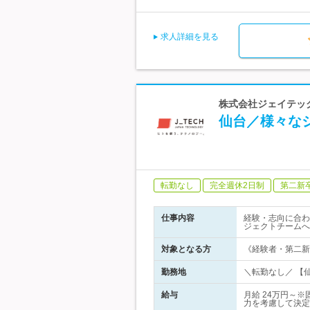
求人詳細を見る
株式会社ジェイテック 
仙台／様々な
転勤なし
完全週休2日制
第二新
仕事内容
経験・志向に合わ
ジェクトチームへ
対象となる方
《経験者・第二新
勤務地
＼転勤なし／ 【仙
給与
月給 24万円～※
力を考慮して決定