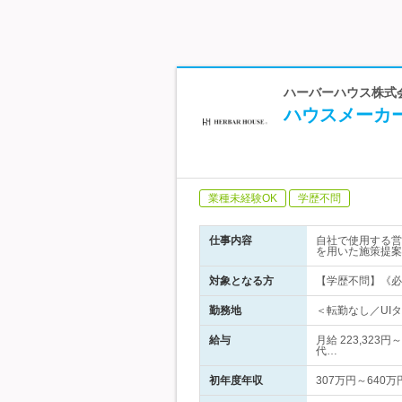
ハーバーハウス株式
ハウスメーカー
業種未経験OK
学歴不問
仕事内容
自社で使用する営
を用いた施策提案
対象となる方
【学歴不問】《必
勤務地
＜転勤なし／UI
給与
月給 223,323
代…
初年度年収
307万円～640万