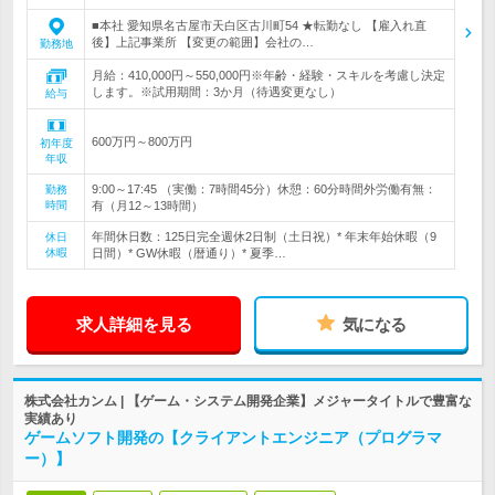
■本社 愛知県名古屋市天白区古川町54 ★転勤なし 【雇入れ直
後】上記事業所 【変更の範囲】会社の…
勤務地
月給：410,000円～550,000円※年齢・経験・スキルを考慮し決定
します。※試用期間：3か月（待遇変更なし）
給与
600万円～800万円
初年度
年収
9:00～17:45 （実働：7時間45分）休憩：60分時間外労働有無：
勤務
時間
有（月12～13時間）
年間休日数：125日完全週休2日制（土日祝）* 年末年始休暇（9
休日
休暇
日間）* GW休暇（暦通り）* 夏季…
求人詳細を見る
気になる
株式会社カンム | 【ゲーム・システム開発企業】メジャータイトルで豊富な
実績あり
ゲームソフト開発の【クライアントエンジニア（プログラマ
ー）】