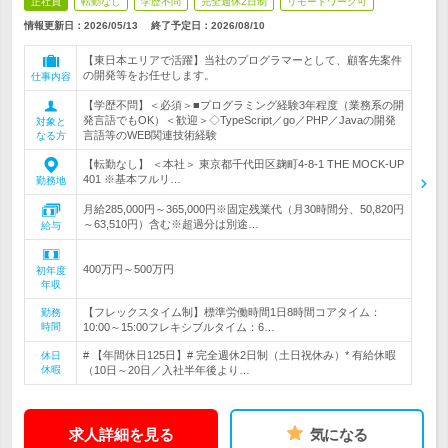
正社員
転勤なし
学歴不問
完全週休2日制
リモートワーク可
情報更新日：2026/05/13
終了予定日：
2026/08/10
【東日本エリアで活躍】当社のプログラマーとして、顧客先案件
の開発等をお任せします。
仕事内容
【学歴不問】＜必須＞■プログラミング経験3年程度（業務系の開
発言語でもOK）＜歓迎＞◇TypeScript／go／PHP／Javaの開発
対象と
言語等のWEB関連技術経験
なる方
【転勤なし】 ＜本社＞ 東京都千代田区麹町4-8-1 THE MOCK-UP
401 ※基本フルリ…
勤務地
月給285,000円～365,000円※固定残業代（月30時間分、50,820円
～63,510円）含む※超過分は別途…
給与
400万円～500万円
初年度
年収
【フレックスタイム制】標準労働時間1日8時間コアタイム：
勤務
時間
10:00～15:00フレキシブルタイム：6…
# 【年間休日125日】# 完全週休2日制（土日祝休み）* 有給休暇
休日
休暇
（10日～20日／入社半年後より…
求人詳細を見る
気になる