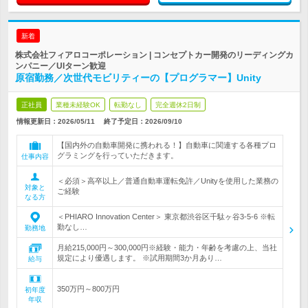
新着
株式会社フィアロコーポレーション | コンセプトカー開発のリーディングカ
ンパニー／UIターン歓迎
原宿勤務／次世代モビリティーの【プログラマー】Unity
正社員
業種未経験OK
転勤なし
完全週休2日制
情報更新日：2026/05/11
終了予定日：
2026/09/10
【国内外の自動車開発に携われる！】自動車に関連する各種プロ
グラミングを行っていただきます。
仕事内容
＜必須＞高卒以上／普通自動車運転免許／Unityを使用した業務の
対象と
ご経験
なる方
＜PHIARO Innovation Center＞ 東京都渋谷区千駄ヶ谷3-5-6 ※転
勤なし…
勤務地
月給215,000円～300,000円※経験・能力・年齢を考慮の上、当社
規定により優遇します。 ※試用期間3か月あり…
給与
350万円～800万円
初年度
年収