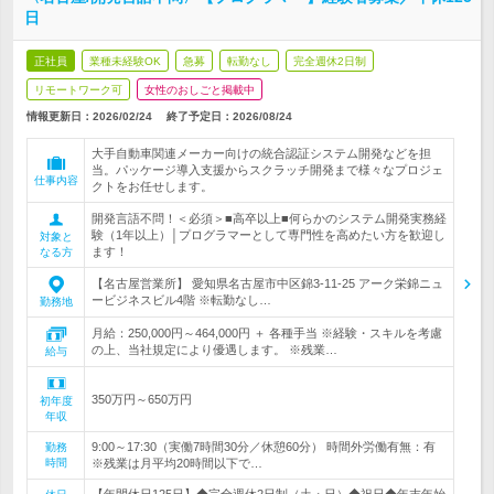
日
正社員
業種未経験OK
急募
転勤なし
完全週休2日制
リモートワーク可
女性のおしごと掲載中
情報更新日：2026/02/24
終了予定日：
2026/08/24
大手自動車関連メーカー向けの統合認証システム開発などを担
当。パッケージ導入支援からスクラッチ開発まで様々なプロジェ
仕事内容
クトをお任せします。
開発言語不問！＜必須＞■高卒以上■何らかのシステム開発実務経
験（1年以上）│プログラマーとして専門性を高めたい方を歓迎し
対象と
ます！
なる方
【名古屋営業所】 愛知県名古屋市中区錦3-11-25 アーク栄錦ニュ
ービジネスビル4階 ※転勤なし…
勤務地
月給：250,000円～464,000円 ＋ 各種手当 ※経験・スキルを考慮
の上、当社規定により優遇します。 ※残業…
給与
350万円～650万円
初年度
年収
9:00～17:30（実働7時間30分／休憩60分） 時間外労働有無：有
勤務
時間
※残業は月平均20時間以下で…