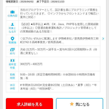
情報更新日：2026/06/02
終了予定日：
2026/11/23
当社のプログラマーとして、設計書を基にプログラミング業務を
行っていただきます。 ◎インフラからフロントエンドまで幅広い
仕事内容
案件に対応！
【必須】■高卒以上 ■VB、C#、Java、PHP等を使用した開発経験
（1年以上）◎普通自動車運転免許／プロジェクト管理者として
対象と
の実務経験のある方歓迎！
なる方
◇以下のいずれかに配属します 伊勢崎本社／群馬県伊勢崎市三和
町2742-3 高崎事業所／群馬県高崎…
勤務地
月給 21万円～32万円 + 諸手当 + 賞与年2回※試用期間6ヶ月（待
遇に変更なし）
給与
300万円～400万円
初年度
年収
9:00～18:00（所定労働時間8時間）※休憩60分※時間外労働有
勤務
時間
無：有
# 年間休日120日# 完全週休2日制（土日休み）* 夏季（3日）* 年
休日
休暇
末年始（6日）* 特別休暇*…
求人詳細を見る
気になる