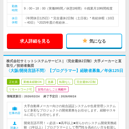
勤務
9：00～18：00（実働8時間／休憩1時間）※残業月10時間程度
時間
《年間休日125日》* 完全週休2日制（土日祝）* 有給休暇（10日
休日
休暇
～40日）└2025年度の有給休…
求人詳細を見る
気になる
株式会社サミットシステムサービス | 〈完全週休2日制〉大手メーカーと直
取引／技術者集団
〈大阪/開発言語不問〉【プログラマー】経験者募集／年休125日
正社員
業種未経験OK
急募
転勤なし
完全週休2日制
リモートワーク可
女性のおしごと掲載中
情報更新日：2026/02/24
終了予定日：
2026/08/24
大手自動車メーカー向けの統合認証システムや生産管理システム
など多彩なプロジェクトの開発業務をお任せします。経験やスキ
仕事内容
ルに応じてお任せします。
開発言語不問！＜必須＞■高卒以上■何らかのシステム開発実務経
験（1年以上）│プログラマーとして専門性を高めたい方を歓迎し
対象と