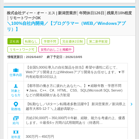
株式会社ディー・オー・エス | 新潟営業所│年間休日126日│残業月10h程度
│リモートワークOK
＼100%自社内開発／【プログラマー（WEB／Windowsアプ
リ）】
正社員
転勤なし
学歴不問
完全週休2日制
第二新卒歓迎
リモートワーク可
女性のおしごと掲載中
情報更新日：2026/04/07
終了予定日：
2026/10/05
【全国5,000社導入の自社製品を担当】希望や適性に応じて、
Webアプリ開発またはWindowsアプリ開発をお任せします。▼平
仕事内容
均有給取得10日以上
【都市部の働き方に疲れたあなたへ。】▼経験年数・学歴不問
▼Java、C++、C#、HTML、CSS、SQL(Microsoft SQL Server)
対象と
などの開発経験がある方歓迎
なる方
【転勤なし／UIターン転職者多数活躍中】 新潟営業所／新潟県上
越市大和5-12-7 ＼上越妙高駅か…
勤務地
月給230,000円～350,000円※年齢、経験、能力を考慮の上、優遇
します。※最長6ヶ月間の試用期間あり（待遇同…
給与
300万円～450万円
初年度