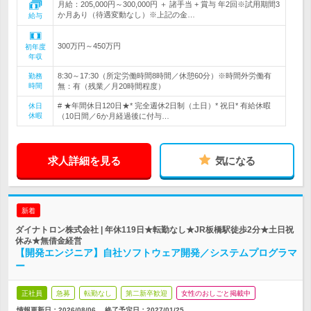
月給：205,000円～300,000円 ＋ 諸手当 + 賞与 年2回※試用期間3
か月あり（待遇変動なし）※上記の金…
給与
300万円～450万円
初年度
年収
8:30～17:30（所定労働時間8時間／休憩60分）※時間外労働有
勤務
時間
無：有（残業／月20時間程度）
# ★年間休日120日★* 完全週休2日制（土日）* 祝日* 有給休暇
休日
休暇
（10日間／6か月経過後に付与…
求人詳細を見る
気になる
新着
ダイナトロン株式会社 | 年休119日★転勤なし★JR板橋駅徒歩2分★土日祝
休み★無借金経営
【開発エンジニア】自社ソフトウェア開発／システムプログラマ
ー
正社員
急募
転勤なし
第二新卒歓迎
女性のおしごと掲載中
情報更新日：2026/08/06
終了予定日：
2027/01/25