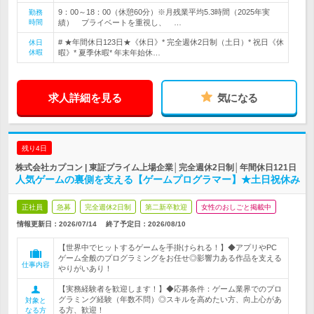
9：00～18：00（休憩60分）※月残業平均5.3時間（2025年実
勤務
時間
績） プライベートを重視し、 …
# ★年間休日123日★《休日》* 完全週休2日制（土日）* 祝日《休
休日
休暇
暇》* 夏季休暇* 年末年始休…
求人詳細を見る
気になる
残り4日
株式会社カプコン | 東証プライム上場企業│完全週休2日制│年間休日121日
人気ゲームの裏側を支える【ゲームプログラマー】★土日祝休み
正社員
急募
完全週休2日制
第二新卒歓迎
女性のおしごと掲載中
情報更新日：2026/07/14
終了予定日：
2026/08/10
【世界中でヒットするゲームを手掛けられる！】◆アプリやPC
ゲーム全般のプログラミングをお任せ◎影響力ある作品を支える
仕事内容
やりがいあり！
【実務経験者を歓迎します！】◆応募条件：ゲーム業界でのプロ
グラミング経験（年数不問）◎スキルを高めたい方、向上心があ
対象と
る方、歓迎！
なる方