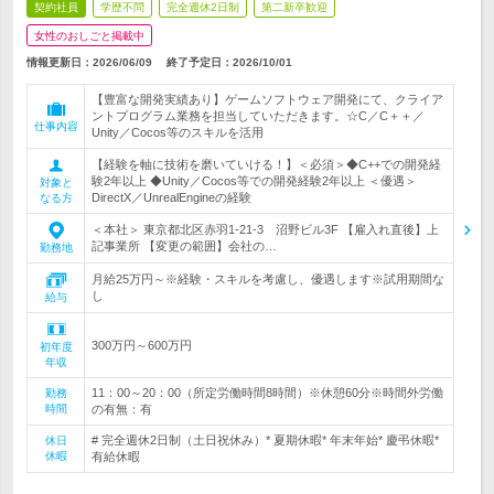
契約社員
学歴不問
完全週休2日制
第二新卒歓迎
女性のおしごと掲載中
情報更新日：2026/06/09
終了予定日：
2026/10/01
【豊富な開発実績あり】ゲームソフトウェア開発にて、クライア
ントプログラム業務を担当していただきます。☆C／C＋＋／
仕事内容
Unity／Cocos等のスキルを活用
【経験を軸に技術を磨いていける！】＜必須＞◆C++での開発経
験2年以上 ◆Unity／Cocos等での開発経験2年以上 ＜優遇＞
対象と
DirectX／UnrealEngineの経験
なる方
＜本社＞ 東京都北区赤羽1-21-3 沼野ビル3F 【雇入れ直後】上
記事業所 【変更の範囲】会社の…
勤務地
月給25万円～※経験・スキルを考慮し、優遇します※試用期間な
し
給与
300万円～600万円
初年度
年収
11：00～20：00（所定労働時間8時間）※休憩60分※時間外労働
勤務
時間
の有無：有
# 完全週休2日制（土日祝休み）* 夏期休暇* 年末年始* 慶弔休暇*
休日
休暇
有給休暇