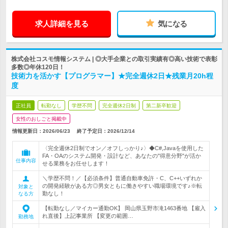
求人詳細を見る
気になる
株式会社コスモ情報システム | ◎大手企業との取引実績有◎高い技術で表彰
多数◎年休120日！
技術力を活かす【プログラマー】★完全週休2日★残業月20h程
度
正社員
転勤なし
学歴不問
完全週休2日制
第二新卒歓迎
女性のおしごと掲載中
情報更新日：2026/06/23
終了予定日：
2026/12/14
〈完全週休2日制でオン／オフしっかり♪〉◆C#,Javaを使用した
FA・OAのシステム開発・設計など、あなたの"得意分野"が活か
仕事内容
せる業務をお任せします！
＼学歴不問！／【必須条件】普通自動車免許・C、C++いずれか
の開発経験がある方◎男女ともに働きやすい職場環境です♪※転
対象と
勤なし！
なる方
【転勤なし／マイカー通勤OK】 岡山県玉野市滝1463番地 【雇入
れ直後】上記事業所 【変更の範囲…
勤務地