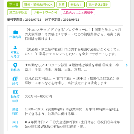
正社員
職種・業種未経験OK
急募
転勤なし
完全週休2日制
第二新卒歓迎
リモートワーク可
女性のおしごと掲載中
情報更新日：2026/07/21
終了予定日：
2026/09/21
【4つのステップで”できる”プログラマーに！】同期と学ぶ１ヶ月
の充実研修！その後はITサポートなどの初級案件から、着実に実
仕事内容
戦経験を磨けます。
【未経験・第二新卒歓迎】ITに関する知識や経験が全くなくても
対象と
OK！「IT業界にチャレンジしたい」を全力でサポートします。
なる方
★転勤なし／U・Iターン歓迎 ★勤務地は希望を考慮 ◎東京、神
奈川、千葉、埼玉、愛知、大阪、京都、…
勤務地
◎月給25万円以上 ＋ 賞与年2回 ＋ 諸手当（残業代全額支給）※
経験・スキルなどを考慮し、当社規定により決定します…
給与
350万円～600万円
初年度
年収
10:00～19:00（実働8時間）※残業時間：月平均10時間⇒定時退
勤務
時間
社できるよう、効率的に働ける環…
# ★年間休日125日◎完全週休2日制（土日休み）◎祝日◎年末年
休日
休暇
始休暇◎GW休暇◎有給休暇◎産前・産…