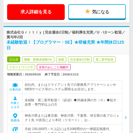
求人詳細を見る
気になる
株式会社Ｇｒｉｔｌｙ | 完全週休2日制／福利厚生充実／U・Iターン歓迎／
賞与年2回
未経験歓迎！【プログラマー・SE】★研修充実 ★年間休日125
日
正社員
職種・業種未経験OK
急募
完全週休2日制
第二新卒歓迎
リモートワーク可
女性のおしごと掲載中
情報更新日：2026/05/26
終了予定日：
2026/11/12
自社内、またはクライアント先での業務系アプリケーションや
WEBサービス等のシステム開発をお任せします。
仕事内容
未経験・第二新卒歓迎！《必須》◆35歳未満の方（※）◆短大・
対象と
高専・専門卒以上の方
なる方
神奈川県または東京都、神奈川県、千葉県、埼玉県の各プロジェ
クト先 ※状況により本社（リモート）、お…
勤務地
月給 230,000円～※上記には月20時間分の一律固定残業代