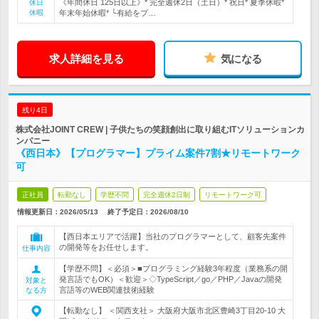
《年間休日 125日以上》* 完全週休2日（土日）* 祝日* 夏季休暇*
休日
休暇
年末年始休暇* └有給をプ…
求人詳細を見る
気になる
残り4日
株式会社JOINT CREW | 子供たちの笑顔創出に取り組むITソリューションカ
ンパニー
《西日本》【プログラマー】プライム案件7割★リモートワーク
可
正社員
転勤なし
学歴不問
完全週休2日制
リモートワーク可
情報更新日：2026/05/13
終了予定日：
2026/08/10
【西日本エリアで活躍】当社のプログラマーとして、顧客先案件
の開発等をお任せします。
仕事内容
【学歴不問】＜必須＞■プログラミング経験3年程度（業務系の開
発言語でもOK）＜歓迎＞◇TypeScript／go／PHP／Javaの開発
対象と
言語等のWEB関連技術経験
なる方
【転勤なし】 ＜関西支社＞ 大阪府大阪市北区豊崎3丁目20‐10 大