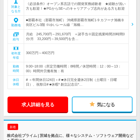
《必須条件》オープン系言語での開発実務経験者 ★経験が浅い
対象と
方も歓迎！★PGからSEへのキャリアアップ志向がある方も歓迎
なる方
■那覇本社（那覇市旭町） 沖縄県那覇市旭町1-9 カフーナ旭橋Ｂ
街区ビル3階 ※ゆいレール線「旭橋…
勤務地
月給 245,700円～291,670円 ＋諸手当※固定残業時間20時間0
分/月 33,200円～39,500円を含…
給与
300万円～400万円
初年度
年収
9:00~18:00（所定労働時間：8時間／休憩時間：12：00～13：
勤務
時間
00）時間外労働有無：有
# ＜年間休日124日＞# ■休日完全週休2日制（土曜日・日曜
休日
休暇
日）、祝祭日# ■休暇* 創立記念日*…
求人詳細を見る
気になる
新着
株式会社プライム | 茨城を拠点に、様々なシステム・ソフトウェア開発など