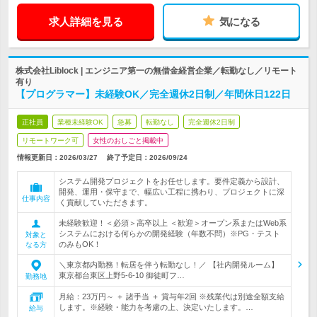
求人詳細を見る
気になる
株式会社Liblock | エンジニア第一の無借金経営企業／転勤なし／リモート
有り
【プログラマー】未経験OK／完全週休2日制／年間休日122日
正社員
業種未経験OK
急募
転勤なし
完全週休2日制
リモートワーク可
女性のおしごと掲載中
情報更新日：2026/03/27
終了予定日：
2026/09/24
システム開発プロジェクトをお任せします。要件定義から設計、
開発、運用・保守まで、幅広い工程に携わり、プロジェクトに深
仕事内容
く貢献していただきます。
未経験歓迎！＜必須＞高卒以上 ＜歓迎＞オープン系またはWeb系
システムにおける何らかの開発経験（年数不問）※PG・テスト
対象と
のみもOK！
なる方
＼東京都内勤務！転居を伴う転勤なし！／ 【社内開発ルーム】
東京都台東区上野5-6-10 御徒町フ…
勤務地
月給：23万円～ ＋ 諸手当 ＋ 賞与年2回 ※残業代は別途全額支給
します。※経験・能力を考慮の上、決定いたします。…
給与