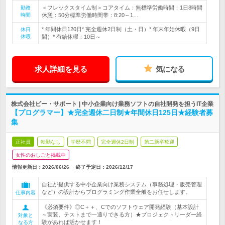
＜フレックスタイム制＞コアタイム：無標準労働時間：1日8時間
勤務
時間
休憩：50分標準労働時間帯：8:20～1…
* 年間休日120日* 完全週休2日制（土・日）* 年末年始休暇（9日
休日
休暇
間）* 有給休暇：10日～
求人詳細を見る
気になる
株式会社ビー・サポート | 中小企業向け業務ソフトの自社開発を担うIT企業
【プログラマー】★完全週休二日制★年間休日125日★経験者募
集
正社員
転勤なし
学歴不問
完全週休2日制
第二新卒歓迎
女性のおしごと掲載中
情報更新日：2026/06/26
終了予定日：
2026/12/17
自社が提供する中小企業向け業務システム（事務処理・販売管理
など）の設計からプログラミング作業全般をお任せします。
仕事内容
《必須要件》◎C＋＋、Cでのソフトウェア開発経験（基本設計
～実装、テストまで一通りできる方）★プロジェクトリーダー経
対象と
験があれば活かせます！
なる方