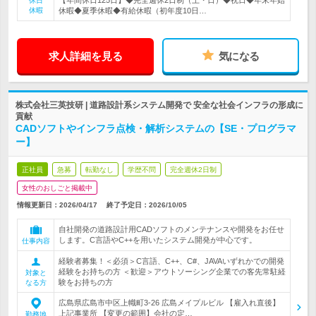
【年間休日125日】◆完全週休2日制（土・日）◆祝日◆年末年始
休日
休暇
休暇◆夏季休暇◆有給休暇（初年度10日…
求人詳細を見る
気になる
株式会社三英技研 | 道路設計系システム開発で 安全な社会インフラの形成に
貢献
CADソフトやインフラ点検・解析システムの【SE・プログラマ
ー】
正社員
急募
転勤なし
学歴不問
完全週休2日制
女性のおしごと掲載中
情報更新日：2026/04/17
終了予定日：
2026/10/05
自社開発の道路設計用CADソフトのメンテナンスや開発をお任せ
します。C言語やC++を用いたシステム開発が中心です。
仕事内容
経験者募集！＜必須＞C言語、C++、C#、JAVAいずれかでの開発
経験をお持ちの方 ＜歓迎＞アウトソーシング企業での客先常駐経
対象と
験をお持ちの方
なる方
広島県広島市中区上幟町3-26 広島メイプルビル 【雇入れ直後】
上記事業所 【変更の範囲】会社の定…
勤務地