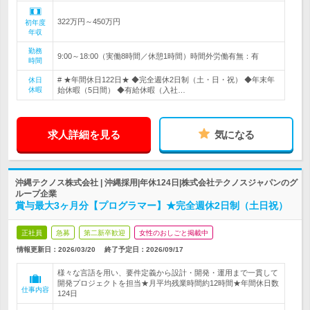
322万円～450万円
初年度
年収
勤務
9:00～18:00（実働8時間／休憩1時間）時間外労働有無：有
時間
# ★年間休日122日★ ◆完全週休2日制（土・日・祝） ◆年末年
休日
休暇
始休暇（5日間） ◆有給休暇（入社…
求人詳細を見る
気になる
沖縄テクノス株式会社 | 沖縄採用|年休124日|株式会社テクノスジャパンのグ
ループ企業
賞与最大3ヶ月分【プログラマー】★完全週休2日制（土日祝）
正社員
急募
第二新卒歓迎
女性のおしごと掲載中
情報更新日：2026/03/20
終了予定日：
2026/09/17
様々な言語を用い、要件定義から設計・開発・運用まで一貫して
開発プロジェクトを担当★月平均残業時間約12時間★年間休日数
仕事内容
124日