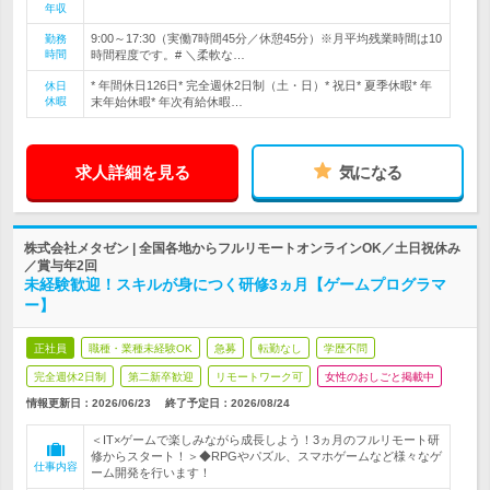
年収
9:00～17:30（実働7時間45分／休憩45分）※月平均残業時間は10
勤務
時間
時間程度です。# ＼柔軟な…
* 年間休日126日* 完全週休2日制（土・日）* 祝日* 夏季休暇* 年
休日
休暇
末年始休暇* 年次有給休暇…
求人詳細を見る
気になる
株式会社メタゼン | 全国各地からフルリモートオンラインOK／土日祝休み
／賞与年2回
未経験歓迎！スキルが身につく研修3ヵ月【ゲームプログラマ
ー】
正社員
職種・業種未経験OK
急募
転勤なし
学歴不問
完全週休2日制
第二新卒歓迎
リモートワーク可
女性のおしごと掲載中
情報更新日：2026/06/23
終了予定日：
2026/08/24
＜IT×ゲームで楽しみながら成長しよう！3ヵ月のフルリモート研
修からスタート！＞◆RPGやパズル、スマホゲームなど様々なゲ
仕事内容
ーム開発を行います！