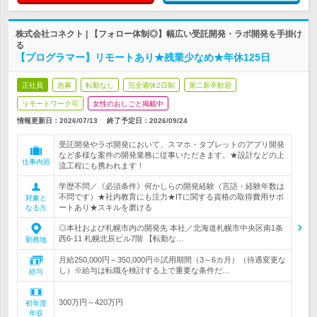
株式会社コネクト | 【フォロー体制◎】幅広い受託開発・ラボ開発を手掛け
る
【プログラマー】リモートあり★残業少なめ★年休125日
正社員
急募
転勤なし
完全週休2日制
第二新卒歓迎
リモートワーク可
女性のおしごと掲載中
情報更新日：2026/07/13
終了予定日：
2026/09/24
受託開発やラボ開発において、スマホ・タブレットのアプリ開発
など多様な案件の開発業務に従事いただきます。★設計などの上
仕事内容
流工程にも携われます！
学歴不問／《必須条件》何かしらの開発経験（言語・経験年数は
不問です）★社内教育にも注力★ITに関する資格の取得費用サポ
対象と
ートあり★スキルを磨ける
なる方
◎本社および札幌市内の開発先 本社／北海道札幌市中央区南1条
西6-11 札幌北辰ビル7階 【転勤な…
勤務地
月給250,000円～350,000円※試用期間（3～6カ月）（待遇変更な
し）※給与は転職を検討する上で重要な条件だ…
給与
300万円～420万円
初年度
年収