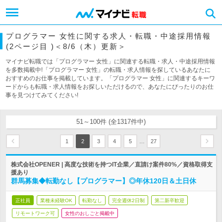
プログラマー 女性に関する求人・転職・中途採用情報
(2ページ目 )＜8/6（木）更新＞
マイナビ転職では「プログラマー 女性」に関連する転職・求人・中途採用情報
を多数掲載中!「プログラマー 女性」の転職・求人情報を探しているあなたに
おすすめのお仕事を掲載しています。「プログラマー 女性」に関連するキーワ
ードからも転職・求人情報をお探しいただけるので、あなたにぴったりのお仕
事を見つけてみてください!
51～100件 (全1317件中)
…
1
2
3
4
5
27
株式会社OPENER | 高度な技術を持つIT企業／直請け案件80%／資格取得支
援あり
群馬募集◆転勤なし【プログラマー】◎年休120日＆土日休
正社員
業種未経験OK
転勤なし
完全週休2日制
第二新卒歓迎
リモートワーク可
女性のおしごと掲載中