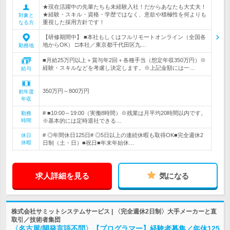
★現在活躍中の先輩たちも未経験入社！だからあなたも大丈夫！
★経験・スキル・資格・学歴ではなく、意欲や積極性を何よりも
対象と
重視した採用方針です！
なる方
【研修期間中】 ■本社もしくはフルリモートオンライン（全国各
地からOK） □本社／東京都千代田区九…
勤務地
■月給25万円以上＋賞与年2回＋各種手当（想定年収350万円）※
経験・スキルなどを考慮し決定します。※上記金額には一…
給与
350万円～800万円
初年度
年収
# ■10:00～19:00（実働8時間）※残業は月平均20時間以内です。
勤務
時間
※基本的には定時退社できる…
# ◎年間休日125日# ◎5日以上の連続休暇も取得OK■完全週休2
休日
休暇
日制（土・日）■祝日■年末年始休…
求人詳細を見る
気になる
株式会社サミットシステムサービス | 〈完全週休2日制〉大手メーカーと直
取引／技術者集団
〈名古屋/開発言語不問〉【プログラマー】経験者募集／年休125