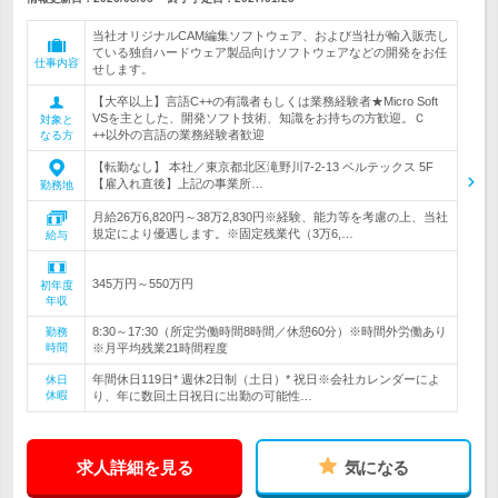
当社オリジナルCAM編集ソフトウェア、および当社が輸入販売し
ている独自ハードウェア製品向けソフトウェアなどの開発をお任
仕事内容
せします。
【大卒以上】言語C++の有識者もしくは業務経験者★Micro Soft
VSを主とした、開発ソフト技術、知識をお持ちの方歓迎。Ｃ
対象と
++以外の言語の業務経験者歓迎
なる方
【転勤なし】 本社／東京都北区滝野川7-2-13 ベルテックス 5F
【雇入れ直後】上記の事業所…
勤務地
月給26万6,820円～38万2,830円※経験、能力等を考慮の上、当社
規定により優遇します。※固定残業代（3万6,…
給与
345万円～550万円
初年度
年収
8:30～17:30（所定労働時間8時間／休憩60分）※時間外労働あり
勤務
時間
※月平均残業21時間程度
年間休日119日* 週休2日制（土日）* 祝日※会社カレンダーによ
休日
休暇
り、年に数回土日祝日に出勤の可能性…
求人詳細を見る
気になる