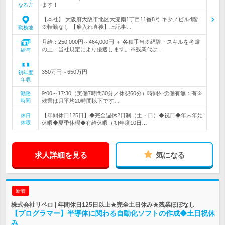
ます！
なる方
【本社】 大阪府大阪市北区大淀南1丁目11番8号 キタノビル4階
※転勤なし 【雇入れ直後】上記事…
勤務地
月給：250,000円～464,000円 ＋ 各種手当※経験・スキルを考慮
の上、当社規定により優遇します。※残業代は…
給与
350万円～650万円
初年度
年収
9:00～17:30（実働7時間30分／休憩60分）時間外労働有無：有※
勤務
時間
残業は月平均20時間以下です…
【年間休日125日】◆完全週休2日制（土・日）◆祝日◆年末年始
休日
休暇
休暇◆夏季休暇◆有給休暇（初年度10日…
求人詳細を見る
気になる
新着
株式会社リベロ | 年間休日125日以上★完全土日休み★残業ほぼなし
【プログラマー】半導体に関わる自動化ソフトの作成◆土日祝休
み