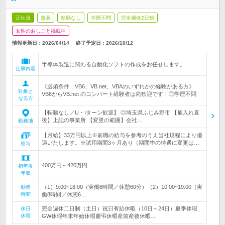
正社員
急募
転勤なし
学歴不問
完全週休2日制
女性のおしごと掲載中
情報更新日：2026/04/14
終了予定日：
2026/10/12
半導体製造に関わる自動化ソフトの作成をお任せします。
仕事内容
《必須条件：VB6、VB.net、VBAのいずれかの経験がある方》
対象と
VB6からVB.net のコンバート経験者は尚歓迎です！◎学歴不問
なる方
【転勤なし／U・Iターン歓迎】 ◎埼玉県ふじみ野市 【雇入れ直
後】上記の事業所 【変更の範囲】会社…
勤務地
【月給】33万円以上※前職の給与を参考のうえ当社規程により優
遇いたします。※試用期間3ヶ月あり（期間中の待遇に変更は…
給与
400万円～420万円
初年度
年収
（1）9:00~18:00（実働8時間／休憩60分）（2）10:00~19:00（実
勤務
時間
働8時間／休憩6…
完全週休二日制（土日）祝日有給休暇（10日～24日）夏季休暇
休日
休暇
GW休暇年末年始休暇慶弔休暇産前産後休暇…