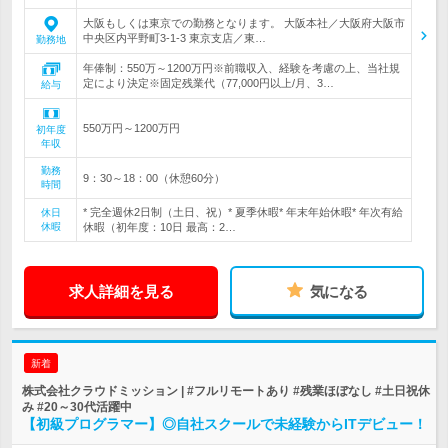
大阪もしくは東京での勤務となります。 大阪本社／大阪府大阪市
中央区内平野町3-1-3 東京支店／東…
勤務地
年俸制：550万～1200万円※前職収入、経験を考慮の上、当社規
定により決定※固定残業代（77,000円以上/月、3…
給与
550万円～1200万円
初年度
年収
勤務
9：30～18：00（休憩60分）
時間
* 完全週休2日制（土日、祝）* 夏季休暇* 年末年始休暇* 年次有給
休日
休暇
休暇（初年度：10日 最高：2…
求人詳細を見る
気になる
新着
株式会社クラウドミッション | #フルリモートあり #残業ほぼなし #土日祝休
み #20～30代活躍中
【初級プログラマー】◎自社スクールで未経験からITデビュー！