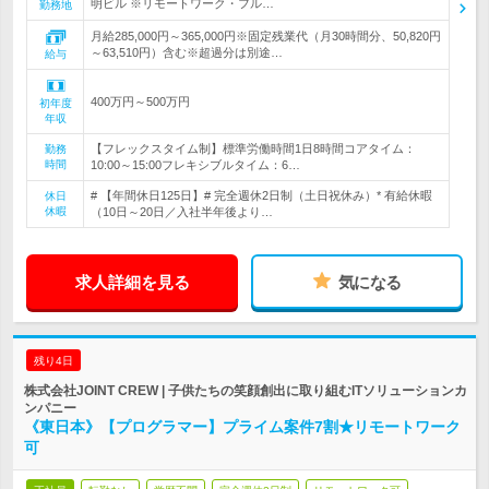
明ビル ※リモートワーク・フル…
勤務地
月給285,000円～365,000円※固定残業代（月30時間分、50,820円
～63,510円）含む※超過分は別途…
給与
400万円～500万円
初年度
年収
【フレックスタイム制】標準労働時間1日8時間コアタイム：
勤務
時間
10:00～15:00フレキシブルタイム：6…
# 【年間休日125日】# 完全週休2日制（土日祝休み）* 有給休暇
休日
休暇
（10日～20日／入社半年後より…
求人詳細を見る
気になる
残り4日
株式会社JOINT CREW | 子供たちの笑顔創出に取り組むITソリューションカ
ンパニー
《東日本》【プログラマー】プライム案件7割★リモートワーク
可