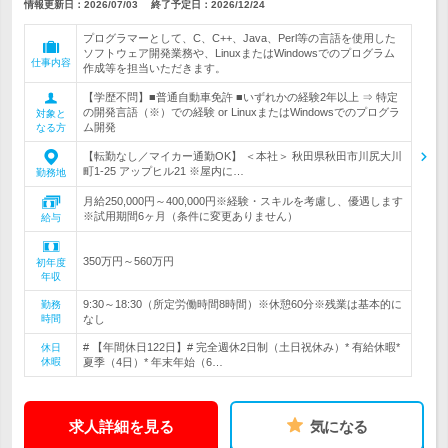
情報更新日：2026/07/03
終了予定日：
2026/12/24
プログラマーとして、C、C++、Java、Perl等の言語を使用した
ソフトウェア開発業務や、LinuxまたはWindowsでのプログラム
仕事内容
作成等を担当いただきます。
【学歴不問】■普通自動車免許 ■いずれかの経験2年以上 ⇒ 特定
の開発言語（※）での経験 or LinuxまたはWindowsでのプログラ
対象と
ム開発
なる方
【転勤なし／マイカー通勤OK】 ＜本社＞ 秋田県秋田市川尻大川
町1-25 アップヒル21 ※屋内に…
勤務地
月給250,000円～400,000円※経験・スキルを考慮し、優遇します
※試用期間6ヶ月（条件に変更ありません）
給与
350万円～560万円
初年度
年収
9:30～18:30（所定労働時間8時間）※休憩60分※残業は基本的に
勤務
時間
なし
# 【年間休日122日】# 完全週休2日制（土日祝休み）* 有給休暇*
休日
休暇
夏季（4日）* 年末年始（6…
求人詳細を見る
気になる