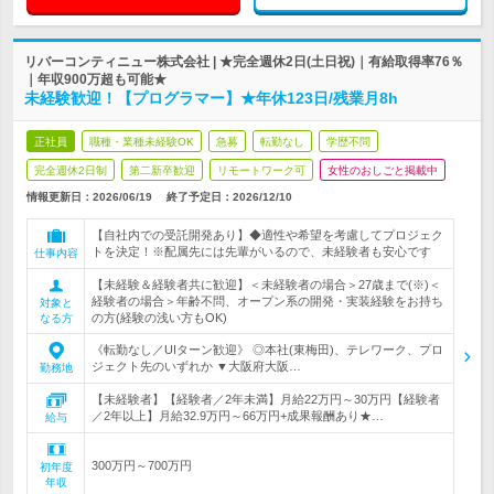
リバーコンティニュー株式会社 | ★完全週休2日(土日祝)｜有給取得率76％
｜年収900万超も可能★
未経験歓迎！【プログラマー】★年休123日/残業月8h
正社員
職種・業種未経験OK
急募
転勤なし
学歴不問
完全週休2日制
第二新卒歓迎
リモートワーク可
女性のおしごと掲載中
情報更新日：2026/06/19
終了予定日：
2026/12/10
【自社内での受託開発あり】◆適性や希望を考慮してプロジェク
トを決定！※配属先には先輩がいるので、未経験者も安心です
仕事内容
【未経験＆経験者共に歓迎】＜未経験者の場合＞27歳まで(※)＜
経験者の場合＞年齢不問、オープン系の開発・実装経験をお持ち
対象と
の方(経験の浅い方もOK)
なる方
《転勤なし／UIターン歓迎》 ◎本社(東梅田)、テレワーク、プロ
ジェクト先のいずれか ▼大阪府大阪…
勤務地
【未経験者】【経験者／2年未満】月給22万円～30万円【経験者
／2年以上】月給32.9万円～66万円+成果報酬あり★…
給与
300万円～700万円
初年度
年収