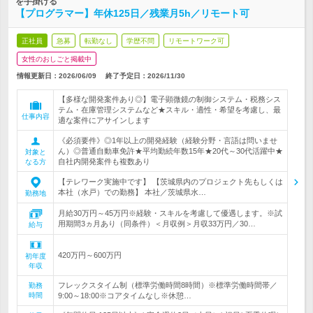
を手掛ける
【プログラマー】年休125日／残業月5h／リモート可
正社員
急募
転勤なし
学歴不問
リモートワーク可
女性のおしごと掲載中
情報更新日：2026/06/09
終了予定日：
2026/11/30
【多様な開発案件あり◎】電子顕微鏡の制御システム・税務シス
テム・在庫管理システムなど★スキル・適性・希望を考慮し、最
仕事内容
適な案件にアサインします
《必須要件》◎1年以上の開発経験（経験分野・言語は問いませ
ん）◎普通自動車免許★平均勤続年数15年★20代～30代活躍中★
対象と
自社内開発案件も複数あり
なる方
【テレワーク実施中です】 【茨城県内のプロジェクト先もしくは
本社（水戸）での勤務】 本社／茨城県水…
勤務地
月給30万円～45万円※経験・スキルを考慮して優遇します。※試
用期間3ヵ月あり（同条件）＜月収例＞月収33万円／30…
給与
420万円～600万円
初年度
年収
フレックスタイム制（標準労働時間8時間）※標準労働時間帯／
勤務
時間
9:00～18:00※コアタイムなし※休憩…