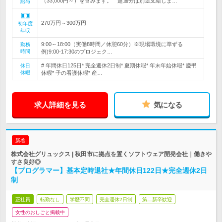
（33,000円～）を含みます。 超過分は別途支給しま…
給与
270万円～300万円
初年度
年収
9:00～18:00（実働8時間／休憩60分）※現場環境に準ずる
勤務
時間
例)9:00-17:30のプロジェク…
# 年間休日125日* 完全週休2日制* 夏期休暇* 年末年始休暇* 慶弔
休日
休暇
休暇* 子の看護休暇* 産…
求人詳細を見る
気になる
新着
株式会社グリュックス | 秋田市に拠点を置くソフトウェア開発会社｜働きや
すさ良好◎
【プログラマー】基本定時退社★年間休日122日★完全週休2日
制
正社員
転勤なし
学歴不問
完全週休2日制
第二新卒歓迎
女性のおしごと掲載中