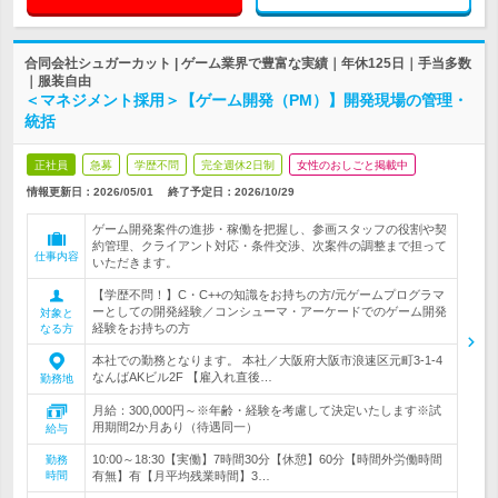
合同会社シュガーカット | ゲーム業界で豊富な実績｜年休125日｜手当多数
｜服装自由
＜マネジメント採用＞【ゲーム開発（PM）】開発現場の管理・
統括
正社員
急募
学歴不問
完全週休2日制
女性のおしごと掲載中
情報更新日：2026/05/01
終了予定日：
2026/10/29
ゲーム開発案件の進捗・稼働を把握し、参画スタッフの役割や契
約管理、クライアント対応・条件交渉、次案件の調整まで担って
仕事内容
いただきます。
【学歴不問！】C・C++の知識をお持ちの方/元ゲームプログラマ
ーとしての開発経験／コンシューマ・アーケードでのゲーム開発
対象と
経験をお持ちの方
なる方
本社での勤務となります。 本社／大阪府大阪市浪速区元町3-1-4
なんばAKビル2F 【雇入れ直後…
勤務地
月給：300,000円～※年齢・経験を考慮して決定いたします※試
用期間2か月あり（待遇同一）
給与
10:00～18:30【実働】7時間30分【休憩】60分【時間外労働時間
勤務
時間
有無】有【月平均残業時間】3…