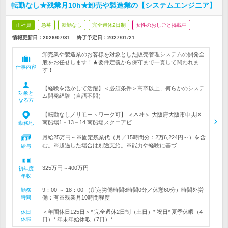
転勤なし★残業月10h★卸売や製造業の【システムエンジニア】
正社員
急募
転勤なし
完全週休2日制
女性のおしごと掲載中
情報更新日：2026/07/31
終了予定日：
2027/01/21
卸売業や製造業のお客様を対象とした販売管理システムの開発全
般をお任せします！★要件定義から保守まで一貫して関われま
仕事内容
す！
【経験を活かして活躍】＜必須条件＞高卒以上、何らかのシステ
対象と
ム開発経験（言語不問）
なる方
【転勤なし／リモートワーク可】 ＜本社＞ 大阪府大阪市中央区
南船場1－13－14 南船場スクエアビ…
勤務地
月給25万円～※固定残業代（月／15時間分：2万6,224円～）を含
む。※超過した場合は別途支給。※能力や経験に基づ…
給与
325万円～400万円
初年度
年収
9：00 ～ 18：00 （所定労働時間8時間0分／休憩60分）時間外労
勤務
時間
働：有※残業月10時間程度
＜年間休日125日＞* 完全週休2日制（土日）* 祝日* 夏季休暇（4
休日
休暇
日）* 年末年始休暇（7日）*…