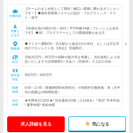
【チームのまとめ役として期待！幅広い業務に携わるポジション
です！】◆基幹系業務システムの設計・プログラミング・テス
仕事内容
ト・保守
【在籍社員の6割が20～30代！平均年齢34歳！フレッシュな会社
対象と
です】 ◆SE・プログラマーとしての開発経験がある方
なる方
◆マイカー通勤OK・日立駅から徒歩1分の本社、もしくは日立市
内のプロジェクト先 【本社】 茨城県日…
勤務地
月給25万円～35万円※経験や能力等を考慮し、当社規程により決
定いたします※試用期間3ヶ月あり（同条件）※上記の月給…
給与
350万円～500万円
初年度
年収
9:00～17:45（実働8時間/休憩45分）※時間外労働有無：有（月平
勤務
時間
均の残業は10時間程度）
★年間休日126日★* 完全週休2日制（土日休み）* 祝日* 年末年始
休日
休暇
* 夏季休暇* 有給休暇
求人詳細を見る
気になる