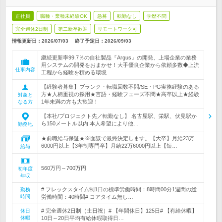
正社員
職種・業種未経験OK
急募
転勤なし
学歴不問
完全週休2日制
第二新卒歓迎
リモートワーク可
情報更新日：2026/07/03
終了予定日：
2026/09/03
継続更新率99.7％の自社製品『Argus』の開発、上場企業の業務
用システムの開発をおまかせ！大手優良企業から依頼多数◆上流
仕事内容
工程から経験を積める環境
【経験者募集】ブランク・転職回数不問/SE・PG実務経験のある
方★人柄重視の採用★言語・経験フェーズ不問★高卒以上★経験
対象と
1年未満の方も大歓迎！
なる方
【本社/プロジェクト先／転勤なし】 名古屋駅、栄駅、伏見駅か
ら150メートル以内 本人希望により他…
勤務地
★前職給与保証★※面談で最終決定します。【大卒】月給23万
6000円以上【3年制専門卒】月給22万6000円以上【短…
給与
560万円～700万円
初年度
年収
# フレックスタイム制1日の標準労働時間：8時間00分1週間の総
勤務
時間
労働時間：40時間# コアタイム無し…
# 完全週休2日制（土日祝）# 【年間休日】125日# 【有給休暇】
休日
休暇
10日～20日平均有給休暇取得日…