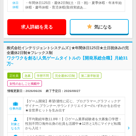
・年間休日125日・週休2日制(土・日・祝)・夏季休暇・年末年始
休日
休暇
休暇・慶弔休暇・育児休暇(取得実績あ…
求人詳細を見る
気になる
株式会社インテリジェントシステムズ | ★年間休日125日★土日祝休みの完
全週休2日制★フレックス制
ワクワクを創る!人気ゲームタイトルの【開発系総合職】月給31
万~
正社員
急募
学歴不問
完全週休2日制
第二新卒歓迎
女性のおしごと掲載中
情報更新日：2026/06/26
終了予定日：
2026/08/27
【ゲーム開発】希望/適性に応じ、プログラマー,グラフィックデ
ザイナー,プランナー,サウンドクリエイターのいずれかをお任せ
仕事内容
★全世界ヒットを生み出す
【平均勤続年数11.8年！】◎ゲーム業界経験者を大募集◎学歴・
性別不問◎海外出身の社員も活躍中★12月と1月にマイナビ転職
対象と
から入社！
なる方