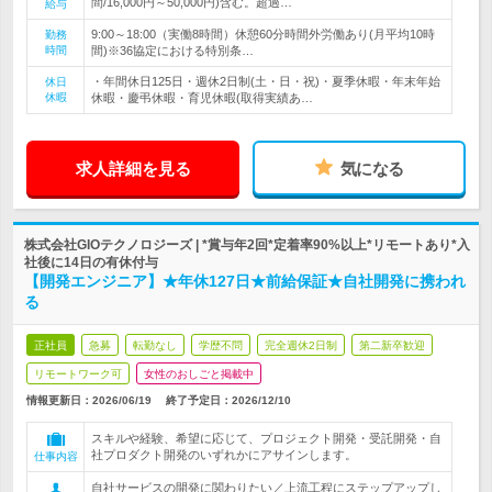
間/16,000円～50,000円)含む。超過…
給与
9:00～18:00（実働8時間）休憩60分時間外労働あり(月平均10時
勤務
時間
間)※36協定における特別条…
・年間休日125日・週休2日制(土・日・祝)・夏季休暇・年末年始
休日
休暇
休暇・慶弔休暇・育児休暇(取得実績あ…
求人詳細を見る
気になる
株式会社GIOテクノロジーズ | *賞与年2回*定着率90%以上*リモートあり*入
社後に14日の有休付与
【開発エンジニア】★年休127日★前給保証★自社開発に携われ
る
正社員
急募
転勤なし
学歴不問
完全週休2日制
第二新卒歓迎
リモートワーク可
女性のおしごと掲載中
情報更新日：2026/06/19
終了予定日：
2026/12/10
スキルや経験、希望に応じて、プロジェクト開発・受託開発・自
社プロダクト開発のいずれかにアサインします。
仕事内容
自社サービスの開発に関わりたい／上流工程にステップアップし