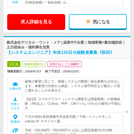
休暇
日/特別休暇）* 有給休暇（1…
求人詳細を見る
気になる
株式会社デジタル・ウント・メア | 成長中IT企業｜地域密着×最先端技術｜
土日祝休み・福利厚生充実
【システムエンジニア】年休125日※経験者募集《秋田》
正社員
業種未経験OK
女性のおしごと掲載中
情報更新日：2026/07/27
終了予定日：
2026/12/31
顧客の要望に応じて、情報システムの開発に係る業務をお任せし
ます。★要望の分析から納品、システム保守対応など幅広い工程
仕事内容
に携わることが出来ます。
【必須】◎プログラマー（システム開発又は関連業務）の実務経
験（3年以上） ◎Java、PHP、C#のうちいずれかの操作が可能な
対象と
方
なる方
〒013-0064 秋田県横手市赤坂字館ノ下80－1 ベッチモント
yokote 2F ※マイカー通…
勤務地
月給：216,000円～350,000円※上記には固定残業代(月10時