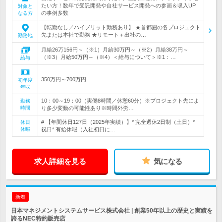
たい方！数年で受託開発や自社サービス開発への参画＆収入UP
対象と
の事例多数
なる方
【転勤なし／ハイブリット勤務あり】 ★首都圏の各プロジェクト
先または本社で勤務 ★リモート＋出社の…
勤務地
月給26万156円～（※1）月給30万円～（※2）月給38万円～
（※3）月給50万円～（※4）＜給与について＞※1：…
給与
350万円～700万円
初年度
年収
10：00～19：00（実働8時間／休憩60分）※プロジェクト先によ
勤務
時間
り多少変動の可能性あり※時間外労…
# 【年間休日127日（2025年実績）】* 完全週休2日制（土日）*
休日
休暇
祝日* 有給休暇（入社初日に…
求人詳細を見る
気になる
新着
日本マネジメントシステムサービス株式会社 | 創業50年以上の歴史と実績を
誇るNEC特約販売店