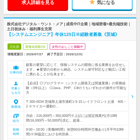
求人詳細を見る
気になる
株式会社デジタル・ウント・メア | 成長中IT企業｜地域密着×最先端技術｜
土日祝休み・福利厚生充実
【システムエンジニア】年休125日※経験者募集《茨城》
正社員
業種未経験OK
女性のおしごと掲載中
情報更新日：2026/07/27
終了予定日：
2026/12/31
顧客の要望に応じて、情報システムの開発に係る業務をお任せし
ます。★要望の分析から納品、システム保守対応など幅広い工程
仕事内容
に携わることが出来ます。
【必須】◎プログラマー（システム開発又は関連業務）の実務経
験（3年以上） ◎Java、PHP、C#のうちいずれかの操作が可能な
対象と
方
なる方
〒300-0034 茨城県土浦市港町1‐5‐15 レイクフロント土浦 405－
2 ※マイカー通勤O…
勤務地
月給：216,000円～350,000円※上記には固定残業代(月10時
間/16,000円～50,000円)含む。超過…
給与
9:00～18:00（実働8時間）休憩60分時間外労働あり(月平均10時
勤務
時間
間)※36協定における特別条…