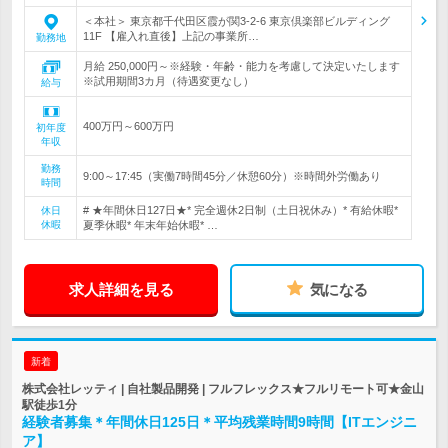
＜本社＞ 東京都千代田区霞が関3-2-6 東京倶楽部ビルディング
11F 【雇入れ直後】上記の事業所…
勤務地
月給 250,000円～※経験・年齢・能力を考慮して決定いたします
※試用期間3カ月（待遇変更なし）
給与
400万円～600万円
初年度
年収
勤務
9:00～17:45（実働7時間45分／休憩60分）※時間外労働あり
時間
# ★年間休日127日★* 完全週休2日制（土日祝休み）* 有給休暇*
休日
休暇
夏季休暇* 年末年始休暇* …
求人詳細を見る
気になる
新着
株式会社レッティ | 自社製品開発 | フルフレックス★フルリモート可★金山
駅徒歩1分
経験者募集＊年間休日125日＊平均残業時間9時間【ITエンジニ
ア】