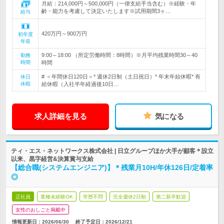
月給：214,000円～500,000円（一律支給手当含む）※経験・年
齢・能力を考慮して決定いたします※試用期間3ヶ…
給与
420万円～900万円
初年度
年収
9:00～18:00 （所定労働時間：8時間）※月平均残業時間30～40
勤務
時間
時間
# ＜年間休日120日＞* 週休2日制（土日祝日）* 年末年始休暇* 有
休日
休暇
給休暇（入社半年経過後10日…
求人詳細を見る
気になる
ティ・エス・ネットワークス株式会社 | 日立グループほか大手が顧客＊設立
以来、黒字経営&決算賞与支給
【総合職(システムエンジニア)】＊残業月10H/年休126日/定着率
◎
正社員
業種未経験OK
学歴不問
完全週休2日制
第二新卒歓迎
女性のおしごと掲載中
情報更新日：2026/06/30
終了予定日：
2026/12/21