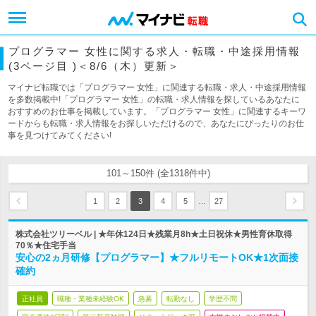
プログラマー 女性に関する求人・転職・中途採用情報
(3ページ目 )＜8/6（木）更新＞
マイナビ転職では「プログラマー 女性」に関連する転職・求人・中途採用情報
を多数掲載中!「プログラマー 女性」の転職・求人情報を探しているあなたに
おすすめのお仕事を掲載しています。「プログラマー 女性」に関連するキーワ
ードからも転職・求人情報をお探しいただけるので、あなたにぴったりのお仕
事を見つけてみてください!
101～150件 (全1318件中)
…
1
2
3
4
5
27
株式会社ツリーベル | ★年休124日★残業月8h★土日祝休★男性育休取得
70％★住宅手当
安心の2ヵ月研修【プログラマー】★フルリモートOK★1次面接
確約
正社員
職種・業種未経験OK
急募
転勤なし
学歴不問