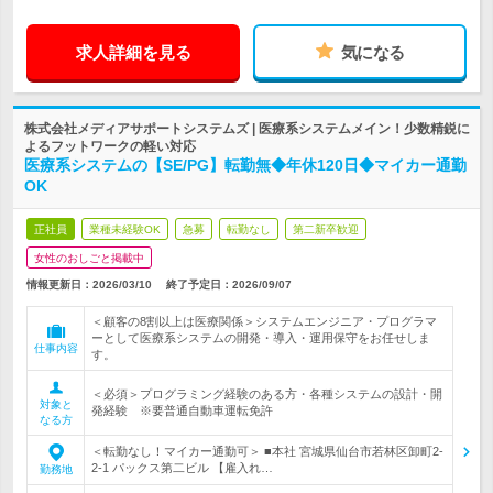
求人詳細を見る
気になる
株式会社メディアサポートシステムズ | 医療系システムメイン！少数精鋭に
よるフットワークの軽い対応
医療系システムの【SE/PG】転勤無◆年休120日◆マイカー通勤
OK
正社員
業種未経験OK
急募
転勤なし
第二新卒歓迎
女性のおしごと掲載中
情報更新日：2026/03/10
終了予定日：
2026/09/07
＜顧客の8割以上は医療関係＞システムエンジニア・プログラマ
ーとして医療系システムの開発・導入・運用保守をお任せしま
仕事内容
す。
＜必須＞プログラミング経験のある方・各種システムの設計・開
対象と
発経験 ※要普通自動車運転免許
なる方
＜転勤なし！マイカー通勤可＞ ■本社 宮城県仙台市若林区卸町2-
2-1 パックス第二ビル 【雇入れ…
勤務地