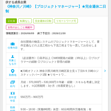
供する成長企業
《神奈川／川崎》【プロジェクトマネージャー】★完全週休二日
制
正社員
転勤なし
完全週休2日制
リモートワーク可
女性のおしごと掲載中
情報更新日：2026/06/09
終了予定日：
2026/11/30
自社開発の物流システムのプロジェクトマネージャーとして、要
件定義などの上流工程から下流工程までを一貫してお任せしま
仕事内容
す。
《必須要件》◎高卒以上 ◎WEB開発の経験（3年以上）◎プログ
対象と
ラマーの経験 ◎プロジェクト管理の経験
なる方
■川崎オフィス 神奈川県川崎市川崎区富士見１丁目6-9 川崎ロジ
スティックパーク1階 ★リモートワ…
勤務地
月給：370,000円～530,000円※年齢・経験・スキルを考慮し決定
します。※試用期間：3か月（待遇変更なし）
給与
550万円～900万円
初年度
年収
勤務
9:00～18:00（実働8時間）休憩：60分時間外労働有無：有
時間