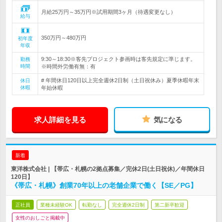
月給25万円～35万円※試用期間3ヶ月（待遇変更なし）
給与
350万円～480万円
初年度
年収
9:30～18:30※客先プロジェクト参画時は客先規定に準じます。
勤務
時間
※時間外労働有無：有
# 年間休日120日以上完全週休2日制（土日祝休み）夏季休暇年末
休日
休暇
年始休暇
求人詳細を見る
気になる
新着
東洋株式会社 | 【帯広・札幌の2拠点募集／完休2日(土日祝休)／年間休日
120日】
《帯広・札幌》創業70年以上の老舗企業で働く【SE／PG】
正社員
業種未経験OK
転勤なし
完全週休2日制
第二新卒歓迎
女性のおしごと掲載中