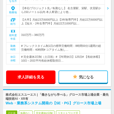
なる方
【本社/プロジェクト先／転勤なし】 名古屋駅、栄駅、伏見駅か
ら150メートル以内 本人希望により他…
勤務地
【大卒】月給23万6000円以上【3年制専門卒】月給22万6000円以
上【短大・2年生専門卒】月給22万1000円以…
給与
310万円～380万円
初年度
年収
# フレックスタイム制1日の標準労働時間：8時間00分1週間の総
勤務
時間
労働時間：40時間# コアタイム無し…
# 完全週休2日制（土日祝）# 【年間休日】125日# 【有給休暇】
休日
休暇
10日～20日平均有給休暇取得日…
求人詳細を見る
気になる
株式会社エスユーエス | 「働きながら学べる」グロース市場上場企業・最先
端技術AI・XR有
Web・業務系システム開発の【SE・PG】グロース市場上場
正社員
転勤なし
完全週休2日制
リモートワーク可