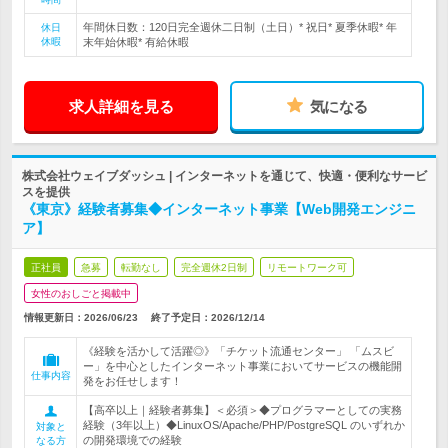
年間休日数：120日完全週休二日制（土日）* 祝日* 夏季休暇* 年
休日
休暇
末年始休暇* 有給休暇
求人詳細を見る
気になる
株式会社ウェイブダッシュ | インターネットを通じて、快適・便利なサービ
スを提供
《東京》経験者募集◆インターネット事業【Web開発エンジニ
ア】
正社員
急募
転勤なし
完全週休2日制
リモートワーク可
女性のおしごと掲載中
情報更新日：2026/06/23
終了予定日：
2026/12/14
《経験を活かして活躍◎》「チケット流通センター」 「ムスビ
ー」を中心としたインターネット事業においてサービスの機能開
仕事内容
発をお任せします！
【高卒以上｜経験者募集】＜必須＞◆プログラマーとしての実務
経験（3年以上）◆LinuxOS/Apache/PHP/PostgreSQL のいずれか
対象と
の開発環境での経験
なる方