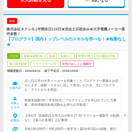
新着
株式会社ネクシモ | 年間休日124日★完全土日祝休み★大手電機メーカー案
件多数！
【プログラマ】国内トップレベルのスキルを学べる！★転勤なし
★
正社員
業種未経験OK
急募
転勤なし
学歴不問
完全週休2日制
第二新卒歓迎
リモートワーク可
女性のおしごと掲載中
情報更新日：2026/04/10
終了予定日：
2026/10/08
主に日立市の大手メーカーを対象としたプログラマー業務をお任
せします。経験・スキルに応じて担当いただき、主にプログラ
仕事内容
ム・テストからを想定。
実務未経験OK！学生時代にプログラミングを学ばれていた方募
対象と
集。基本情報技術者試験をお持ちの方歓迎！
なる方
【本社】 茨城県日立市大みか町4-27-32 ※マイカー通勤可 ※転勤
なし 【雇入れ直後】上記事業…
勤務地
月給190,000円～400,000円＋初手当＋賞与(年2回)※経験、能力