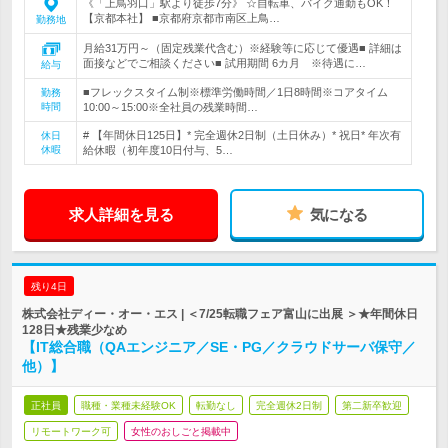
《「上鳥羽口」駅より徒歩7分》 ☆自転車、バイク通勤もOK！
【京都本社】 ■京都府京都市南区上鳥…
勤務地
月給31万円～（固定残業代含む）※経験等に応じて優遇■ 詳細は
面接などでご相談ください■ 試用期間 6カ月 ※待遇に…
給与
■フレックスタイム制※標準労働時間／1日8時間※コアタイム
勤務
時間
10:00～15:00※全社員の残業時間…
# 【年間休日125日】* 完全週休2日制（土日休み）* 祝日* 年次有
休日
休暇
給休暇（初年度10日付与、5…
求人詳細を見る
気になる
残り4日
株式会社ディー・オー・エス | ＜7/25転職フェア富山に出展 ＞★年間休日
128日★残業少なめ
【IT総合職（QAエンジニア／SE・PG／クラウドサーバ保守／
他）】
正社員
職種・業種未経験OK
転勤なし
完全週休2日制
第二新卒歓迎
リモートワーク可
女性のおしごと掲載中