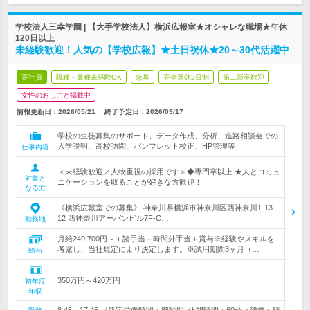
学校法人三幸学園 | 【大手学校法人】横浜広報室★オシャレな職場★年休
120日以上
未経験歓迎！人気の【学校広報】★土日祝休★20～30代活躍中
正社員
職種・業種未経験OK
急募
完全週休2日制
第二新卒歓迎
女性のおしごと掲載中
情報更新日：2026/05/21
終了予定日：
2026/09/17
学校の生徒募集のサポート、データ作成、分析、進路相談会での
入学説明、高校訪問、パンフレット校正、HP管理等
仕事内容
＜未経験歓迎／人物重視の採用です＞◆専門卒以上 ★人とコミュ
対象と
ニケーションを取ることが好きな方歓迎！
なる方
《横浜広報室での募集》 神奈川県横浜市神奈川区西神奈川1-13-
12 西神奈川アーバンビル7F-C…
勤務地
月給249,700円～＋諸手当＋時間外手当＋賞与※経験やスキルを
考慮し、当社規定により決定します。※試用期間3ヶ月（…
給与
350万円～420万円
初年度
年収