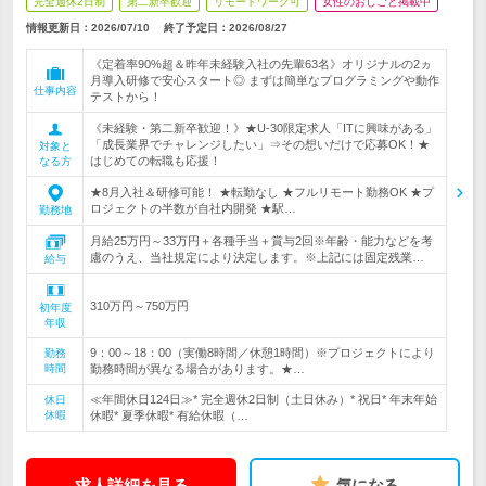
完全週休2日制
第二新卒歓迎
リモートワーク可
女性のおしごと掲載中
情報更新日：2026/07/10
終了予定日：
2026/08/27
《定着率90%超＆昨年未経験入社の先輩63名》オリジナルの2ヵ
月導入研修で安心スタート◎ まずは簡単なプログラミングや動作
仕事内容
テストから！
《未経験・第二新卒歓迎！》★U-30限定求人「ITに興味がある」
「成長業界でチャレンジしたい」⇒その想いだけで応募OK！★
対象と
はじめての転職も応援！
なる方
★8月入社＆研修可能！ ★転勤なし ★フルリモート勤務OK ★プ
ロジェクトの半数が自社内開発 ★駅…
勤務地
月給25万円～33万円＋各種手当＋賞与2回※年齢・能力などを考
慮のうえ、当社規定により決定します。※上記には固定残業…
給与
310万円～750万円
初年度
年収
9：00～18：00（実働8時間／休憩1時間）※プロジェクトにより
勤務
時間
勤務時間が異なる場合があります。★…
≪年間休日124日≫* 完全週休2日制（土日休み）* 祝日* 年末年始
休日
休暇
休暇* 夏季休暇* 有給休暇（…
求人詳細を見る
気になる