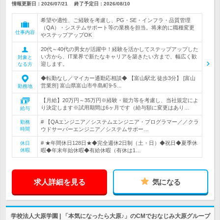
情報更新日：2026/07/21
終了予定日：
2026/08/10
希望や適性、ご経験を考慮し、PG・SE・インフラ・品質管理
（QA）・システムサポート等の業務を担当。将来的に職種変更
仕事内容
やステップアップOK
20代～40代の男女が活躍中！経験を活かしてステップアップした
い方から、IT業界で新たなキャリアを築きたい方まで、幅広く歓
対象と
迎します。
なる方
◆転勤なし／マイカー通勤応相談◆ 【富山駅北 徒歩3分】 [富山
営業所] 富山県富山市牛島町9-5…
勤務地
【月給】20万円～35万円※経験・能力等を考慮し、当社規定によ
り決定します※試用期間は6ヶ月です（給与額に変更はあり…
給与
# 【QAエンジニア／システムエンジニア・プログラマー／／クラ
勤務
時間
ウドサーバーエンジニア／システムサポー…
# ★年間休日128日★◆完全週休2日制（土・日）◆祝日◆夏季休
休日
休暇
暇◆年末年始休暇◆有給休暇（有休は1…
求人詳細を見る
気になる
学校法人大原学園 | 「本気になったら大原♪」のCMでおなじみ大原グループ