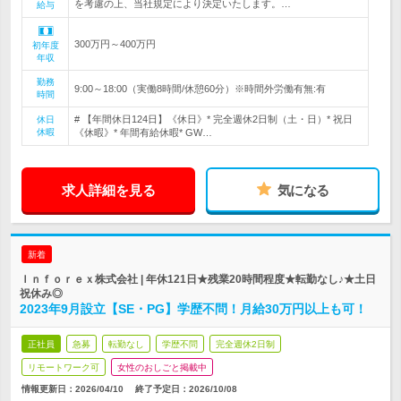
を考慮の上、当社規定により決定いたします。…
給与
300万円～400万円
初年度
年収
勤務
9:00～18:00（実働8時間/休憩60分）※時間外労働有無:有
時間
# 【年間休日124日】《休日》* 完全週休2日制（土・日）* 祝日
休日
休暇
《休暇》* 年間有給休暇* GW…
求人詳細を見る
気になる
新着
Ｉｎｆｏｒｅｘ株式会社 | 年休121日★残業20時間程度★転勤なし♪★土日
祝休み◎
2023年9月設立【SE・PG】学歴不問！月給30万円以上も可！
正社員
急募
転勤なし
学歴不問
完全週休2日制
リモートワーク可
女性のおしごと掲載中
情報更新日：2026/04/10
終了予定日：
2026/10/08