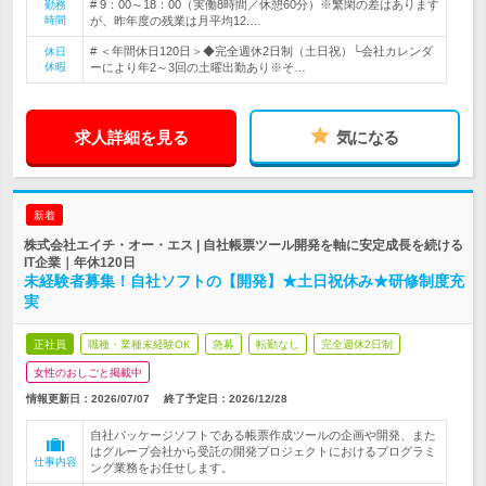
# 9：00～18：00（実働8時間／休憩60分）※繁閑の差はあります
勤務
時間
が、昨年度の残業は月平均12.…
# ＜年間休日120日＞◆完全週休2日制（土日祝）└会社カレンダ
休日
休暇
ーにより年2～3回の土曜出勤あり※そ…
求人詳細を見る
気になる
新着
株式会社エイチ・オー・エス | 自社帳票ツール開発を軸に安定成長を続ける
IT企業｜年休120日
未経験者募集！自社ソフトの【開発】★土日祝休み★研修制度充
実
正社員
職種・業種未経験OK
急募
転勤なし
完全週休2日制
女性のおしごと掲載中
情報更新日：2026/07/07
終了予定日：
2026/12/28
自社パッケージソフトである帳票作成ツールの企画や開発、また
はグループ会社から受託の開発プロジェクトにおけるプログラミ
仕事内容
ング業務をお任せします。