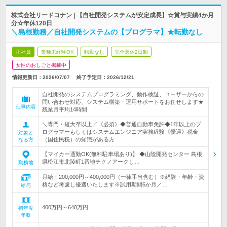
株式会社リードコナン | 【自社開発システムが安定成長】☆賞与実績4か月
分☆年休120日
＼島根勤務／自社開発システムの【プログラマ】★転勤なし
正社員
業種未経験OK
転勤なし
完全週休2日制
女性のおしごと掲載中
情報更新日：2026/07/07
終了予定日：
2026/12/21
自社開発のシステムプログラミング、動作検証、ユーザーからの
問い合わせ対応、システム構築・運用サポートをお任せします★
仕事内容
残業月平均14時間
＼専門・短大卒以上／《必須》◆普通自動車免許◆1年以上のプ
ログラマーもしくはシステムエンジニア実務経験《優遇》税金
対象と
（国住民税）の知識がある方
なる方
【マイカー通勤OK(無料駐車場あり)】 ◆山陰開発センター 島根
県松江市北陵町1番地テクノアークし…
勤務地
月給：200,000円～400,000円（一律手当含む）※経験・年齢・資
格など考慮し優遇いたします※試用期間6か月／…
給与
400万円～640万円
初年度
年収