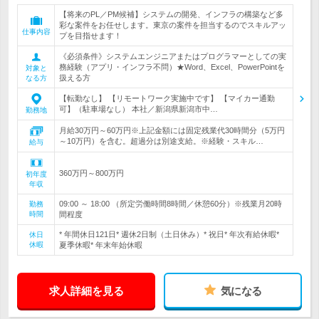
【将来のPL／PM候補】システムの開発、インフラの構築など多
彩な案件をお任せします。東京の案件を担当するのでスキルアッ
仕事内容
プを目指せます！
《必須条件》システムエンジニアまたはプログラマーとしての実
務経験（アプリ・インフラ不問）★Word、Excel、PowerPointを
対象と
扱える方
なる方
【転勤なし】 【リモートワーク実施中です】 【マイカー通勤
可】（駐車場なし） 本社／新潟県新潟市中…
勤務地
月給30万円～60万円※上記金額には固定残業代30時間分（5万円
～10万円）を含む。超過分は別途支給。※経験・スキル…
給与
360万円～800万円
初年度
年収
09:00 ～ 18:00 （所定労働時間8時間／休憩60分）※残業月20時
勤務
時間
間程度
* 年間休日121日* 週休2日制（土日休み）* 祝日* 年次有給休暇*
休日
休暇
夏季休暇* 年末年始休暇
求人詳細を見る
気になる