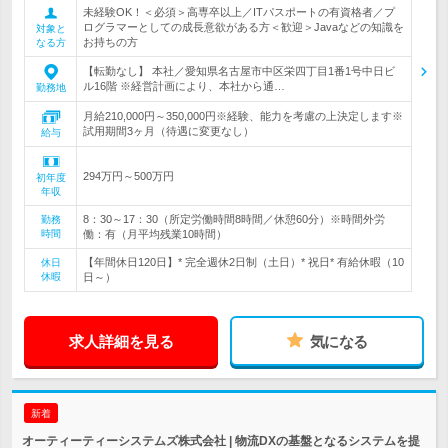
未経験OK！＜必須＞高専卒以上／ITパスポートの有資格者／プ
ログラマーとしての成長意欲がある方＜歓迎＞Javaなどの知識を
対象と
お持ちの方
なる方
【転勤なし】 本社／愛知県名古屋市中区栄四丁目1番1号中日ビ
ル16階 ※経営計画により、本社から通…
勤務地
月給210,000円～350,000円※経験、能力を考慮の上決定します※
試用期間3ヶ月（待遇に変更なし）
給与
294万円～500万円
初年度
年収
8：30～17：30（所定労働時間8時間／休憩60分）※時間外労
勤務
時間
働：有（月平均残業10時間）
【年間休日120日】* 完全週休2日制（土日）* 祝日* 有給休暇（10
休日
休暇
日～）
求人詳細を見る
気になる
新着
オーティーティーシステムズ株式会社 | 物流DXの基盤となるシステムを提