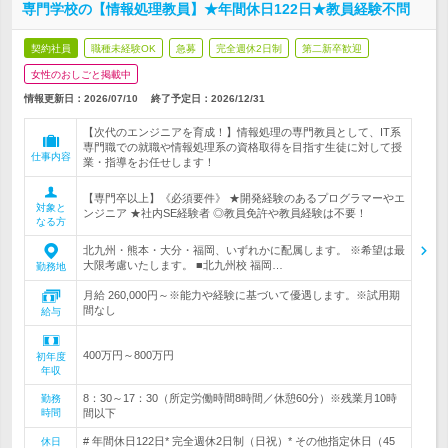
専門学校の【情報処理教員】★年間休日122日★教員経験不問
契約社員
職種未経験OK
急募
完全週休2日制
第二新卒歓迎
女性のおしごと掲載中
情報更新日：2026/07/10
終了予定日：
2026/12/31
【次代のエンジニアを育成！】情報処理の専門教員として、IT系
専門職での就職や情報処理系の資格取得を目指す生徒に対して授
仕事内容
業・指導をお任せします！
【専門卒以上】《必須要件》 ★開発経験のあるプログラマーやエ
対象と
ンジニア ★社内SE経験者 ◎教員免許や教員経験は不要！
なる方
北九州・熊本・大分・福岡、いずれかに配属します。 ※希望は最
大限考慮いたします。 ■北九州校 福岡…
勤務地
月給 260,000円～※能力や経験に基づいて優遇します。※試用期
間なし
給与
400万円～800万円
初年度
年収
8：30～17：30（所定労働時間8時間／休憩60分）※残業月10時
勤務
時間
間以下
# 年間休日122日* 完全週休2日制（日祝）* その他指定休日（45
休日