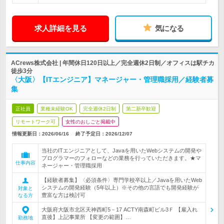
求人詳細を見る
気になる
ACrews株式会社 | 年間休日120日以上／完全週休2日制／オフィスは駅チカ
徒歩3分
〈大阪〉【ITエンジニア】マネージャー・管理職採用／経験者募
集
正社員
業種未経験OK
完全週休2日制
第二新卒歓迎
リモートワーク可
女性のおしごと掲載中
情報更新日：2026/06/16
終了予定日：
2026/12/07
当社のITエンジニアとして、Javaを用いたWebシステムの開発や
プログラマーのフォローなどの業務を行っていただきます。★マ
仕事内容
ネージャー・管理職採用
【経験者募集】〈必須条件〉専門学校卒以上／Javaを用いたWeb
システムの開発経験（5年以上）※その他の言語でも開発経験が
対象と
豊富な方は検討可
なる方
大阪府大阪市北区天神西町5－17 ACTY南森町ビル3Ｆ 【雇入れ
直後】上記事業所 【変更の範囲】…
勤務地