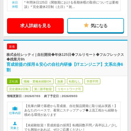
* 年間休日125日（閑散期における長期休暇の取得については要相
休日
休暇
談）* 完全週休2日制（土日）* 祝…
求人詳細を見る
気になる
新着
株式会社レッティ | 自社開発◆年休125日◆フルリモート◆フルフレックス
◆残業月9h
育成前提の採用＆安心の自社内研修【ITエンジニア】文系出身6
割
正社員
職種・業種未経験OK
急募
転勤なし
学歴不問
完全週休2日制
第二新卒歓迎
リモートワーク可
情報更新日：2026/07/03
終了予定日：
2026/09/03
【先輩の隣で基礎から育成後、自社製品開発に取り組み実践！】
あなたのペースで、着実にステップアップ◆上流工程から経験を
仕事内容
積める環境があります
【未経験歓迎！育成前提の採用】転職回数不問／高卒以上／少し
対象と
でも興味があれば、ぜひご応募ください！