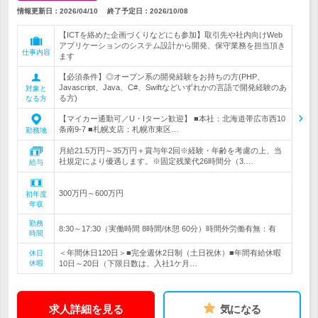
情報更新日：2026/04/10
終了予定日：
2026/10/08
【ICTを絡めた企画づくりなどにも参加】取引先や社内向けWeb
アプリケーションのシステム設計から開発、保守業務を担当頂き
仕事内容
ます
【必須条件】◎オープン系の開発経験をお持ちの方(PHP、
Javascript、Java、C#、Swiftなどいずれかの言語で開発経験のあ
対象と
る方)
なる方
【マイカー通勤可／U・Iターン歓迎】 ■本社：北海道帯広市西10
条南9-7 ■札幌支店：札幌市東区…
勤務地
月給21.5万円～35万円＋賞与年2回※経験・年齢を考慮の上、当
社規定により優遇します。※固定残業代26時間分（3.…
給与
300万円～600万円
初年度
年収
勤務
8:30～17:30（実働時間 8時間/休憩 60分）時間外労働有無：有
時間
＜年間休日120日＞■完全週休2日制（土日祝休）■年間有給休暇
休日
休暇
10日～20日（下限日数は、入社1ケ月…
求人詳細を見る
気になる