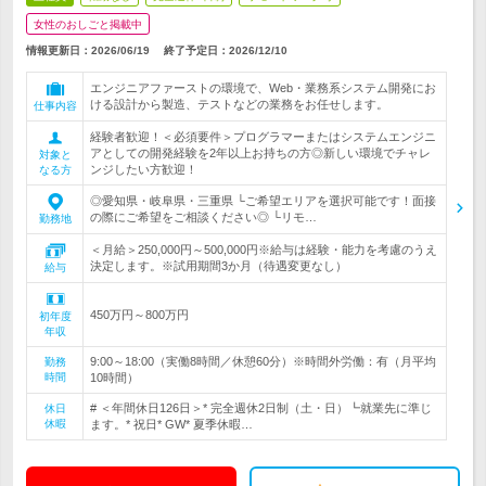
女性のおしごと掲載中
情報更新日：2026/06/19
終了予定日：
2026/12/10
エンジニアファーストの環境で、Web・業務系システム開発にお
ける設計から製造、テストなどの業務をお任せします。
仕事内容
経験者歓迎！＜必須要件＞プログラマーまたはシステムエンジニ
アとしての開発経験を2年以上お持ちの方◎新しい環境でチャレ
対象と
ンジしたい方歓迎！
なる方
◎愛知県・岐阜県・三重県 └ご希望エリアを選択可能です！面接
の際にご希望をご相談ください◎ └リモ…
勤務地
＜月給＞250,000円～500,000円※給与は経験・能力を考慮のうえ
決定します。※試用期間3か月（待遇変更なし）
給与
450万円～800万円
初年度
年収
9:00～18:00（実働8時間／休憩60分）※時間外労働：有（月平均
勤務
時間
10時間）
# ＜年間休日126日＞* 完全週休2日制（土・日）┗就業先に準じ
休日
休暇
ます。* 祝日* GW* 夏季休暇…