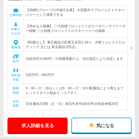
【SMBCグループの中核IT企業】 大型案件でプロジェクトマネー
ジャーとして成長できる
仕事内容
【求める人物像】 ◇大規模プロジェクトのリーダー／サブリーダ
対象と
ー経験 ◇小規模プロジェクトのマネージャーの経験
なる方
【転勤なし】 東京都品川区東五反田2-18-1 大崎フォレストビル
ディング または 東京都品川区北…
勤務地
月給28万4,000円～※前職考慮の上、当社規定により決定します
給与
520万円～900万円
初年度
年収
9：00～17：30もしくは8：40～17：10※配属先により異なるフ
勤務
時間
レックスタイム制あり（コアタイ…
休日
完全週休2日制（土・日）祝日年末年始5日年次有給休暇20日
休暇
求人詳細を見る
気になる