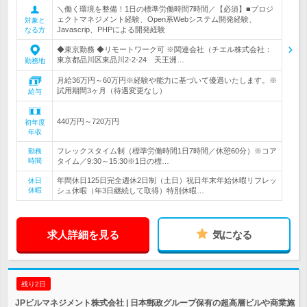
＼働く環境を整備！1日の標準労働時間7時間／【必須】■プロジ
ェクトマネジメント経験、Open系Webシステム開発経験、
対象と
Javascrip、PHPによる開発経験
なる方
◆東京勤務 ◆リモートワーク可 ※関連会社（チエル株式会社：
東京都品川区東品川2-2-24 天王洲…
勤務地
月給36万円～60万円※経験や能力に基づいて優遇いたします。※
試用期間3ヶ月（待遇変更なし）
給与
440万円～720万円
初年度
年収
フレックスタイム制（標準労働時間1日7時間／休憩60分）※コア
勤務
時間
タイム／9:30～15:30※1日の標…
年間休日125日完全週休2日制（土日）祝日年末年始休暇リフレッ
休日
休暇
シュ休暇（年3日継続して取得）特別休暇…
求人詳細を見る
気になる
残り2日
JPビルマネジメント株式会社 | 日本郵政グループ保有の超高層ビルや商業施