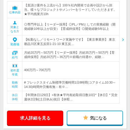
【直請け案件を上流から】100％社内開発で企画や設計から担
当。様々なプロジェクトやメンバーをリードしていただきます。
仕事内容
★平均残業月10h
◎専門卒以上【リーダー採用】◎PL／PMとしての実務経験（開
対象と
発経験10年以上が目安）【育成枠採用】◎開発経験5年以上
なる方
【転勤なし／リモートワーク実施中です】 【東京事業所】 東京
都品川区東五反田1-21-10 東五反…
勤務地
月給20万円～50万円【リーダー採用】月給35万円～50万円【育
成枠採用】月給20万円～35万円※前職の待遇や、経験…
給与
400万円～700万円
初年度
年収
# フレックスタイム制標準労働時間1日8時間(コアタイム10:30～
勤務
時間
14:30)時間外労働有無：有※…
【年間休日129日】+有休★平均有給取得日数10日*【休日】* 完全
休日
休暇
週休2日制(土日休み)祝日【休暇…
求人詳細を見る
気になる