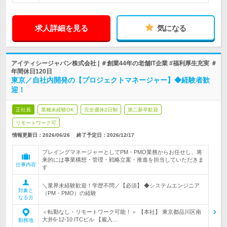
求人詳細を見る
気になる
アイティシージャパン株式会社 | ＃創業44年の老舗IT企業 #福利厚生充実 ＃
年間休日120日
東京／自社内開発の【プロジェクトマネージャー】◆経験者歓
迎！
正社員
業種未経験OK
完全週休2日制
第二新卒歓迎
リモートワーク可
情報更新日：2026/06/26
終了予定日：
2026/12/17
プレイングマネージャーとしてPM・PMO業務からお任せし、将
来的には事業構想・管理・戦略立案・推進を担当していただきま
仕事内容
す
＼業界未経験歓迎！学歴不問／【必須】 ◆システムエンジニア
対象と
（PM・PMO）の経験
なる方
＜転勤なし・リモートワーク可能！＞ 【本社】 東京都品川区南
大井6-12-10 ITCビル 【雇入…
勤務地