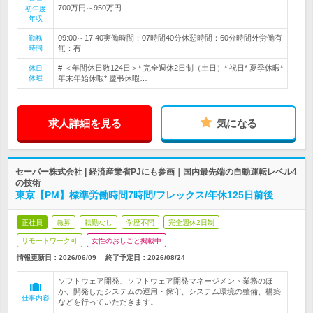
700万円～950万円
初年度
年収
09:00～17:40実働時間：07時間40分休憩時間：60分時間外労働有
勤務
時間
無：有
# ＜年間休日数124日＞* 完全週休2日制（土日）* 祝日* 夏季休暇*
休日
休暇
年末年始休暇* 慶弔休暇…
求人詳細を見る
気になる
セーバー株式会社 | 経済産業省PJにも参画｜国内最先端の自動運転レベル4
の技術
東京【PM】標準労働時間7時間/フレックス/年休125日前後
正社員
急募
転勤なし
学歴不問
完全週休2日制
リモートワーク可
女性のおしごと掲載中
情報更新日：2026/06/09
終了予定日：
2026/08/24
ソフトウェア開発、ソフトウェア開発マネージメント業務のほ
か、開発したシステムの運用・保守、システム環境の整備、構築
仕事内容
などを行っていただきます。