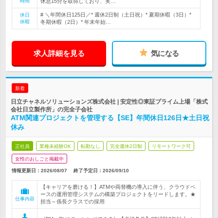
時間
休息15分を取得しており、実…
# ＼年間休日125日／* 週休2日制（土日祝）* 夏期休暇（3日）*
休日
休暇
冬期休暇（2日）* 年末年始…
求人詳細を見る
気になる
新着
日立チャネルソリューションズ株式会社 | 安定性◎東証プライム上場「株式
会社日立製作所」の完全子会社
ATM関連プロジェクトを管理する【SE】年間休日126日★土日祝
休み
正社員
業種未経験OK
転勤なし
完全週休2日制
リモートワーク可
女性のおしごと掲載中
情報更新日：2026/08/07
終了予定日：
2026/09/10
【キャリアを磨ける！】ATMや両替機の導入に伴う、クラウドベ
ースの運用管理システムの構築プロジェクトをリードします。★
仕事内容
担当～係長クラスでの採用