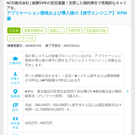
NCD株式会社 | 創業59年の安定基盤！充実した福利厚生で長期的なキャリ
アを。
アプリケーション開発および導入後の【保守エンジニア】※PM
層
正社員
業種未経験OK
転勤なし
学歴不問
完全週休2日制
リモートワーク可
情報更新日：2026/07/31
終了予定日：
2027/01/11
会計系システムの改修プロジェクトにおける、アプリケーション
開発や導入後の保守に関するプロジェクトマネジメント全般をお
仕事内容
任せします。
培った経験を活かせる！＜必須＞■システム保守または開発経験
対象と
が10年以上■PM経験が3年以上ある方
なる方
■本社 東京都品川区西五反田四丁目32番1号 ■都内拠点及び都内
顧客先（テレワーク併用） 【雇入れ…
勤務地
月給：380,000円～550,000円＋諸手当※上記には固定残業代12.4
時間～12.72時間/30,000円～4…
給与
620万円～800万円
初年度
年収