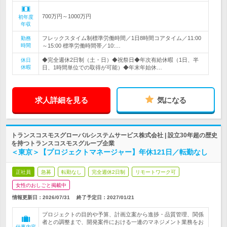
700万円～1000万円
初年度
年収
フレックスタイム制標準労働時間／1日8時間コアタイム／11:00
勤務
時間
～15:00 標準労働時間帯／10:…
◆完全週休2日制（土・日）◆祝祭日◆年次有給休暇（1日、半
休日
休暇
日、1時間単位での取得が可能）◆年末年始休…
求人詳細を見る
気になる
トランスコスモスグローバルシステムサービス株式会社 | 設立30年超の歴史
を持つトランスコスモスグループ企業
＜東京＞【プロジェクトマネージャー】年休121日／転勤なし
正社員
急募
転勤なし
完全週休2日制
リモートワーク可
女性のおしごと掲載中
情報更新日：2026/07/31
終了予定日：
2027/01/21
プロジェクトの目的や予算、計画立案から進捗・品質管理、関係
者との調整まで、開発案件における一連のマネジメント業務をお
仕事内容