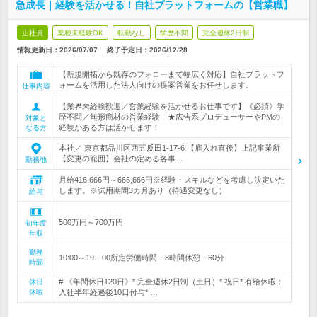
急成長｜経験を活かせる！自社プラットフォームの【営業職】
正社員
業種未経験OK
転勤なし
学歴不問
完全週休2日制
情報更新日：2026/07/07
終了予定日：
2026/12/28
【新規開拓から既存のフォローまで幅広く対応】自社プラットフ
ォームを活用した法人向けの提案営業をお任せします。
仕事内容
【業界未経験歓迎／営業経験を活かせるお仕事です】《必須》学
歴不問／無形商材の営業経験 ★広告系プロデューサーやPMの
対象と
経験がある方は活かせます！
なる方
本社／ 東京都品川区西五反田1-17-6 【雇入れ直後】上記事業所
【変更の範囲】会社の定める各事…
勤務地
月給416,666円～666,666円※経験・スキルなどを考慮し決定いた
します。※試用期間3カ月あり（待遇変更なし）
給与
500万円～700万円
初年度
年収
勤務
10:00～19：00所定労働時間：8時間休憩：60分
時間
# 《年間休日120日》* 完全週休2日制（土日）* 祝日* 有給休暇：
休日
休暇
入社半年経過後10日付与* …