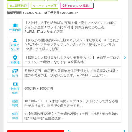
第二新卒歓迎
リモートワーク可
女性のおしごと掲載中
情報更新日：2026/07/14
終了予定日：
2026/08/27
【入社時に大半が給与UPの実績！最上流やマネジメントのポジ
ションが豊富！プライム比率7割】要件定義などの上流、
仕事内容
PL/PM、ITコンサルで活躍
【何らかの開発経験2年以上(マネジメント未経験可)】⇒「これか
らPL/PMへステップアップしたい方」から「現役のバリバリの
対象と
PM層」まで幅広く歓迎！
なる方
【転勤なし／帰社日なし！フルリモ案件あり！】 ★自宅⇔プロジ
ェクト先での勤務になります ★全国各地…
勤務地
月給43万円～66万円＼前職給与保証実績あり／※前職及び経験・
能力を考慮の上、決定いたします。★PM/PL・上流エン…
給与
600万円～1000万円
初年度
年収
10：00～19：00（休憩1時間）※プロジェクトによって異なる場
勤務
時間
合があります。※無理な働き方をする…
# 【年間休日120日】* 完全週休2日制（土日）* 祝日* 年末年始休
休日
休暇
暇* 有給休暇* 産前産後休…