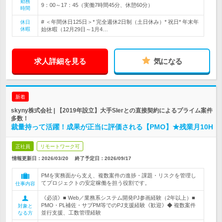
勤務
9：00～17：45（実働7時間45分、休憩60分）
時間
# ＜年間休日125日＞* 完全週休2日制（土日休み）* 祝日* 年末年
休日
休暇
始休暇（12月29日～1月4…
求人詳細を見る
気になる
新着
skyny株式会社 | 【2019年設立】大手SIerとの直接契約によるプライム案件
多数！
裁量持って活躍！成果が正当に評価される【PMO】★残業月10H
正社員
リモートワーク可
情報更新日：2026/03/20
終了予定日：
2026/09/17
PMを実務面から支え、複数案件の進捗・課題・リスクを管理し
てプロジェクトの安定稼働を担う役割です。
仕事内容
《必須》■ Web／業務系システム開発PJ参画経験（2年以上）■
PMO・PL補佐・サブPM等でのPJ支援経験《歓迎》◆ 複数案件
対象と
並行支援、工数管理経験
なる方