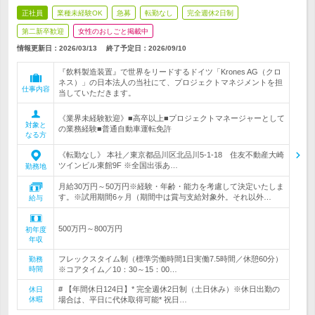
正社員
業種未経験OK
急募
転勤なし
完全週休2日制
第二新卒歓迎
女性のおしごと掲載中
情報更新日：2026/03/13
終了予定日：
2026/09/10
『飲料製造装置』で世界をリードするドイツ「Krones AG（クロ
ネス）」の日本法人の当社にて、プロジェクトマネジメントを担
仕事内容
当していただきます。
《業界未経験歓迎》■高卒以上■プロジェクトマネージャーとして
対象と
の業務経験■普通自動車運転免許
なる方
《転勤なし》 本社／東京都品川区北品川5-1-18 住友不動産大崎
ツインビル東館9F ※全国出張あ…
勤務地
月給30万円～50万円※経験・年齢・能力を考慮して決定いたしま
す。※試用期間6ヶ月（期間中は賞与支給対象外。それ以外…
給与
500万円～800万円
初年度
年収
フレックスタイム制（標準労働時間1日実働7.5時間／休憩60分）
勤務
時間
※コアタイム／10：30～15：00…
# 【年間休日124日】* 完全週休2日制（土日休み）※休日出勤の
休日
休暇
場合は、平日に代休取得可能* 祝日…