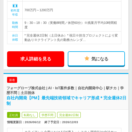
700万円～1200万円
初年度
年収
9：30～18：30（実働8時間／休憩60分）※残業月平均10時間程
勤務
時間
度
* 完全週休2日制（土日休み）* 祝日※担当プロジェクトにより変
休日
休暇
動あり※クライアント先の勤務カレンダ…
求人詳細を見る
気になる
新着
フォーグローブ株式会社 | AI・IoT案件多数｜自社内開発中心｜駅チカ｜学
歴不問｜土日祝休
自社内開発【PM】最先端技術領域でキャリア形成＊完全週休2日
制
正社員
転勤なし
学歴不問
完全週休2日制
情報更新日：2026/06/12
終了予定日：
2026/12/03