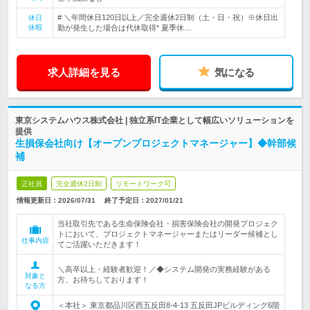
# ＼年間休日120日以上／完全週休2日制（土・日・祝）※休日出
休日
休暇
勤が発生した場合は代休取得* 夏季休…
求人詳細を見る
気になる
東京システムハウス株式会社 | 独立系IT企業として幅広いソリューションを
提供
生損保会社向け【オープンプロジェクトマネージャー】◆幹部候
補
正社員
完全週休2日制
リモートワーク可
情報更新日：2026/07/31
終了予定日：
2027/01/21
当社取引先である生命保険会社・損害保険会社の開発プロジェク
トにおいて、プロジェクトマネージャーまたはリーダー候補とし
仕事内容
てご活躍いただきます！
＼高卒以上・経験者歓迎！／◆システム開発の実務経験がある
対象と
方、お待ちしております！
なる方
＜本社＞ 東京都品川区西五反田8-4-13 五反田JPビルディング6階