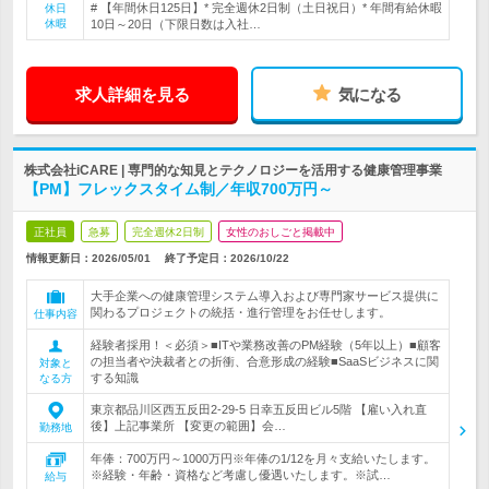
# 【年間休日125日】* 完全週休2日制（土日祝日）* 年間有給休暇
休日
休暇
10日～20日（下限日数は入社…
求人詳細を見る
気になる
株式会社iCARE | 専門的な知見とテクノロジーを活用する健康管理事業
【PM】フレックスタイム制／年収700万円～
正社員
急募
完全週休2日制
女性のおしごと掲載中
情報更新日：2026/05/01
終了予定日：
2026/10/22
大手企業への健康管理システム導入および専門家サービス提供に
関わるプロジェクトの統括・進行管理をお任せします。
仕事内容
経験者採用！＜必須＞■ITや業務改善のPM経験（5年以上）■顧客
の担当者や決裁者との折衝、合意形成の経験■SaaSビジネスに関
対象と
する知識
なる方
東京都品川区西五反田2-29-5 日幸五反田ビル5階 【雇い入れ直
後】上記事業所 【変更の範囲】会…
勤務地
年俸：700万円～1000万円※年俸の1/12を月々支給いたします。
※経験・年齢・資格など考慮し優遇いたします。※試…
給与