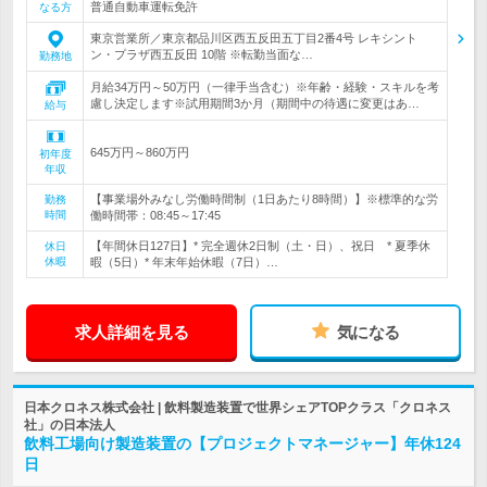
普通自動車運転免許
なる方
東京営業所／東京都品川区西五反田五丁目2番4号 レキシント
ン・プラザ西五反田 10階 ※転勤当面な…
勤務地
月給34万円～50万円（一律手当含む）※年齢・経験・スキルを考
慮し決定します※試用期間3か月（期間中の待遇に変更はあ…
給与
645万円～860万円
初年度
年収
【事業場外みなし労働時間制（1日あたり8時間）】※標準的な労
勤務
時間
働時間帯：08:45～17:45
【年間休日127日】* 完全週休2日制（土・日）、祝日 * 夏季休
休日
休暇
暇（5日）* 年末年始休暇（7日）…
求人詳細を見る
気になる
日本クロネス株式会社 | 飲料製造装置で世界シェアTOPクラス「クロネス
社」の日本法人
飲料工場向け製造装置の【プロジェクトマネージャー】年休124
日