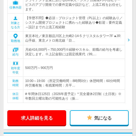
クライアント企業におけるDX導入・システム開発PJや自社サー
ビスのアプリ開発での要件定義や設計など、上流工程をお任せし
仕事内容
ます。
【学歴不問】◆必須：プロジェクト管理（PL以上）の経験あり／
システム開発プロジェクトに携わった経験あり◆歓迎：要件定義
対象と
～設計までの上流工程経験
なる方
東京本社／東京都品川区上大崎2-14-5 クリスタルタワー7F ●JR
山手線、東京メトロ南北線「目…
勤務地
月給416,000円～750,000円※経験やスキル、前職の給与を考慮し
決定します。※上記金額には固定残業代（99,…
給与
500万円～900万円
初年度
年収
10:00～19:00 （所定労働時間：8時間0分）休憩時間：60分時間
勤務
時間
外労働有無：有残業時間：月平…
# 年間休日125日（2026年度予定）* 完全週休2日制（土日祝）※
休日
休暇
年数回土曜出勤の可能性あり（振…
求人詳細を見る
気になる