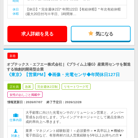
時間
【休日】* 完全週休2日* 年間122日【有給休暇】* 年次有給休暇
休日
休暇
(最大20日付与※半日、1時間単…
求人詳細を見る
気になる
新着
オプテックス・エフエー株式会社 | 《プライム上場G》産業用センサを製造
する独創的開発型企業
《東京》【営業PM】◆画像・光電センサ◆年間休日127日
正社員
急募
完全週休2日制
リモートワーク可
女性のおしごと掲載中
情報更新日：2026/07/07
終了予定日：
2026/12/28
大手顧客に向けた光電センサのソリューション営業と、メンバー
育成をお任せします。プレイングマネージャーとして拠点全体の
仕事内容
成約率向上へ導きます。
業界・マネジメント経験歓迎！＜必須要件＞▼高卒以上▼機械や
電子部品など、有形商材の法人営業経験を5年以上お持ちの方▼
対象と