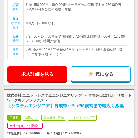
月給 450,000円～800,000円※一律支給の管理職手当 150,000円～
300,000円を含む※経験・年齢…
給与
700万円～1000万円
初年度
年収
# 9：00～17：30所定労働時間：7.5時間休憩時間：60分（12：00
勤務
時間
～13：00）時間外労働…
# 年間休日120日* 完全週休2日制（土・日）* 祝日* 夏季休暇（3
休日
休暇
日）* 冬季休暇（5日）* …
求人詳細を見る
気になる
株式会社 ユニットシステムエンジニアリング | ＜年間休日129日／リモート
ワーク可／フレックス＞
【システムエンジニア】育成枠～PL/PM候補まで幅広く募集
正社員
転勤なし
完全週休2日制
リモートワーク可
女性のおしごと掲載中
情報更新日：2026/06/29
終了予定日：
2026/12/07