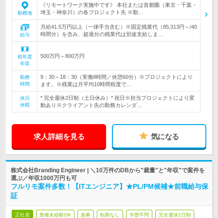
《リモートワーク実施中です》 本社または首都圏（東京・千葉・
埼玉・神奈川）の各プロジェクト先 ※勤…
勤務地
月給41.5万円以上（一律手当含む）※固定残業代（85,313円～/40
時間分）を含み、超過分の残業代は別途支給しま…
給与
500万円～800万円
初年度
年収
9：30～18：30（実働8時間／休憩60分）※プロジェクトにより
勤務
時間
ます。※残業は月平均10時間程度で…
* 完全週休2日制（土日休み）* 祝日※担当プロジェクトにより変
休日
休暇
動あり※クライアント先の勤務カレンダ…
求人詳細を見る
気になる
株式会社Branding Engineer | ＼10万件のDBから"裁量"と"年収"で案件を
選ぶ／年収1000万円も可
フルリモ案件多数！【ITエンジニア】★PL/PM候補★前職給与保
証
正社員
業種未経験OK
急募
転勤なし
学歴不問
完全週休2日制