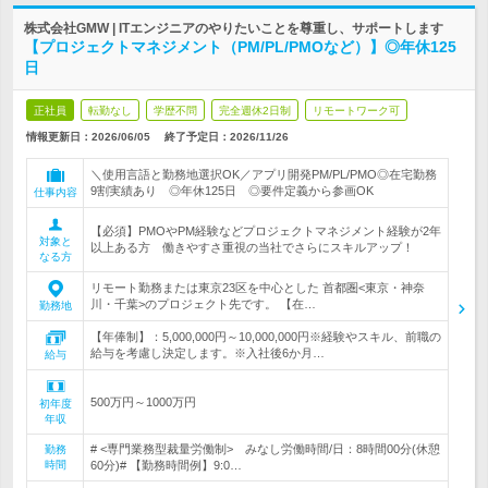
株式会社GMW | ITエンジニアのやりたいことを尊重し、サポートします
【プロジェクトマネジメント（PM/PL/PMOなど）】◎年休125
日
正社員
転勤なし
学歴不問
完全週休2日制
リモートワーク可
情報更新日：2026/06/05
終了予定日：
2026/11/26
＼使用言語と勤務地選択OK／アプリ開発PM/PL/PMO◎在宅勤務
9割実績あり ◎年休125日 ◎要件定義から参画OK
仕事内容
【必須】PMOやPM経験などプロジェクトマネジメント経験が2年
対象と
以上ある方 働きやすさ重視の当社でさらにスキルアップ！
なる方
リモート勤務または東京23区を中心とした 首都圏<東京・神奈
川・千葉>のプロジェクト先です。 【在…
勤務地
【年俸制】：5,000,000円～10,000,000円※経験やスキル、前職の
給与を考慮し決定します。※入社後6か月…
給与
500万円～1000万円
初年度
年収
# <専門業務型裁量労働制> みなし労働時間/日：8時間00分(休憩
勤務
時間
60分)# 【勤務時間例】9:0…