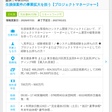
提供｜年休124日
生損保案件の事業拡大を担う【プロジェクトマネージャー】
正社員
完全週休2日制
リモートワーク可
情報更新日：2026/07/31
終了予定日：
2027/01/21
生損保業界のお客様向けシステム開発プロジェクトにおいて、プ
ロジェクトマネージャー・リーダーとしてチーム運営や顧客折衝
仕事内容
を担っていただきます。
＼高卒以上・経験者歓迎！／◆システム開発経験をお持ちの方 ◆
プロジェクトリーダーまたはプロジェクトマネージャーとしての
対象と
経験をお持ちの方！
なる方
東京都多摩市 または 東京都品川区西五反田8-4-13 五反田JPビル
ディング6階 【雇入れ直後】…
勤務地
【月給】488,200円～604,501円※上記には固定残業代として20時
間／68,200円～84,500円分含む …
給与
700万円～900万円
初年度
年収
09:00～17:40実働時間：07時間40分休憩時間：60分時間外労働有
勤務
時間
無：有
# ＜年間休日数124日＞* 完全週休2日制（土日）* 祝日* 夏季休暇*
休日
休暇
年末年始休暇* 慶弔休暇…