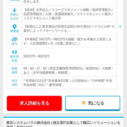
任せします。
【必須】大卒以上／スコープマネジメント経験／進捗管理能力／
品質管理能力／人材・資源調達能力／コストマネジメント能力／
対象と
リスクマネジメント能力等
なる方
【転勤なし】東京都品川区西五反田2-28-5 第2オークラビル6F ※
案件によってリモートワークも…
勤務地
【年俸制】550万円～800万円※経験・能力を考慮の上決定しま
す。※試用期間3ヶ月（待遇に変更なし）
給与
550万円～800万円
初年度
年収
09：00～17：50（所定労働時間7時間50分／休憩60分）※残業：
勤務
時間
あり（月平均残業時間：40時間…
* 年間休日121日* 完全週休2日制（土日祝休み）* GW休暇* 年末
休日
休暇
年始休暇（5日）* 慶弔休暇…
求人詳細を見る
気になる
東京システムハウス株式会社 | 独立系IT企業として幅広いソリューションを