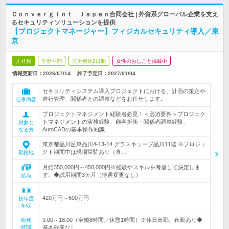
Ｃｏｎｖｅｒｇｉｎｔ Ｊａｐａｎ合同会社 | 外資系グローバル企業を支え
るセキュリティソリューションを提供
【プロジェクトマネージャー】フィジカルセキュリティ導入／東
京
正社員
学歴不問
完全週休2日制
女性のおしごと掲載中
情報更新日：2026/07/14
終了予定日：
2027/01/04
セキュリティシステム導入プロジェクトにおける、計画の策定や
進行管理、関係者との調整などをお任せします。
仕事内容
プロジェクトマネジメント経験者必見！＜必須要件＞プロジェク
トマネジメントの実務経験、顧客折衝・関係者調整経験、
対象と
AutoCADの基本操作知識
なる方
東京都品川区東品川4-13-14 グラスキューブ品川11階 ※プロジェ
クト期間中は現場常駐あり（直…
勤務地
月給350,000円～450,000円※経験やスキルを考慮して決定しま
す。◆試用期間3ヵ月（待遇変更なし）
給与
420万円～600万円
初年度
年収
9:00～18:00（実働8時間／休憩1時間）※休日出勤、夜勤あり◆
勤務
時間
基本残業なし