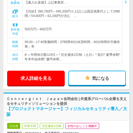
【雇入れ直後】上記事業所…
勤務地
【月給】390,700円～445,200円※上記には固定残業代として20時
間／54,600円～62,200円分含む …
給与
550万円～650万円
初年度
年収
09:00～17:40実働時間：07時間40分休憩時間：60分時間外労働有
勤務
時間
無：有
# ＜年間休日数124日＞* 完全週休2日制（土日）* 祝日* 夏季休暇*
休日
休暇
年末年始休暇* 慶弔休暇…
求人詳細を見る
気になる
Ｃｏｎｖｅｒｇｉｎｔ Ｊａｐａｎ合同会社 | 外資系グローバル企業を支え
るセキュリティソリューションを提供
【プロジェクトマネージャー】フィジカルセキュリティ導入／大
阪
正社員
学歴不問
完全週休2日制
女性のおしごと掲載中