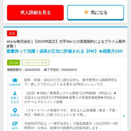
求人詳細を見る
気になる
新着
skyny株式会社 | 【2019年設立】大手SIerとの直接契約によるプライム案件
多数！
裁量持って活躍！成果が正当に評価される【PM】★残業月10H
正社員
リモートワーク可
情報更新日：2026/03/20
終了予定日：
2026/09/17
顧客・現場・会社の三方に責任を持ち、要件整理から納期管理ま
で一貫してプロジェクトを主導するPMポジションです。
仕事内容
《必須》■ Web／業務系システム開発でのPM経験（3年以上）■
元請または2次請でのPM経験■ 顧客との直接折衝経験■ 5名以上
対象と
のチームマネジメント経験
なる方
《リモートワーク実施中です》 本社または首都圏（東京・千葉・
埼玉・神奈川）の各プロジェクト先 ※勤…
勤務地
月給58万円以上（一律手当含む）※固定残業代（114,375円～/40
時間分）を含み、超過分の残業代は別途支給します…
給与