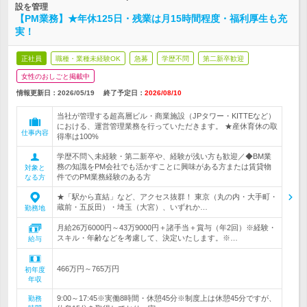
設を管理
【PM業務】★年休125日・残業は月15時間程度・福利厚生も充
実！
正社員
職種・業種未経験OK
急募
学歴不問
第二新卒歓迎
女性のおしごと掲載中
情報更新日：2026/05/19
終了予定日：
2026/08/10
当社が管理する超高層ビル・商業施設（JPタワー・KITTEなど）
における、運営管理業務を行っていただきます。 ★産休育休の取
仕事内容
得率は100%
学歴不問＼未経験・第二新卒や、経験が浅い方も歓迎／◆BM業
務の知識をPM会社でも活かすことに興味がある方または賃貸物
対象と
件でのPM業務経験のある方
なる方
★「駅から直結」など、アクセス抜群！ 東京（丸の内・大手町・
蔵前・五反田）・埼玉（大宮）、いずれか…
勤務地
月給26万6000円～43万9000円＋諸手当＋賞与（年2回）※経験・
スキル・年齢などを考慮して、決定いたします。※…
給与
466万円～765万円
初年度
年収
9:00～17:45※実働8時間・休憩45分※制度上は休憩45分ですが、
勤務