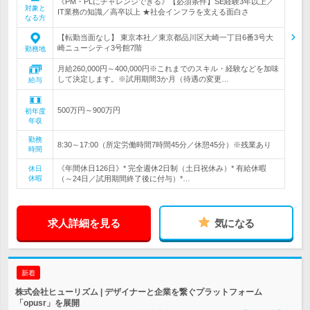
《PM・PLにチャレンジできる》【必須条件】SE経験3年以上／
対象と
IT業務の知識／高卒以上 ★社会インフラを支える面白さ
なる方
【転勤当面なし】 東京本社／東京都品川区大崎一丁目6番3号大
崎ニューシティ3号館7階
勤務地
月給260,000円～400,000円※これまでのスキル・経験などを加味
して決定します。※試用期間3か月（待遇の変更…
給与
500万円～900万円
初年度
年収
勤務
8:30～17:00（所定労働時間7時間45分／休憩45分）※残業あり
時間
《年間休日126日》* 完全週休2日制（土日祝休み）* 有給休暇
休日
休暇
（～24日／試用期間終了後に付与）*…
求人詳細を見る
気になる
新着
株式会社ヒューリズム | デザイナーと企業を繋ぐプラットフォーム
「opusr」を展開