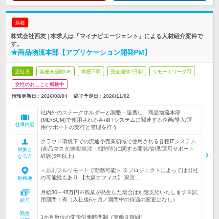
新着
株式会社西友 | 本求人は「マイナビエージェント」による人材紹介案件で
す。
★商品物流本部【アプリケーション開発PM】
正社員
業種未経験OK
学歴不問
完全週休2日制
リモートワーク可
女性のおしごと掲載中
情報更新日：2026/08/04
終了予定日：
2026/11/02
社内外のステークホルダーと調整・連携し、商品物流本部
(MD/SCM)で使用される各種ITシステムに関連する企画/導入/運
仕事内容
用/サポートの実行と管理を行う
クラウド環境下での流通小売業領域で使用される各種ITシステム
(商品マスタ/自動発注・棚割等)に関する開発/管理/運用サポート
対象と
経験(5年以上)
なる方
＜原則フルリモートで勤務可能＞ ※プロジェクトによっては出社
の可能性もあり 【大森オフィス】 東京…
勤務地
月給30～48万円※残業が発生した場合は別途支給いたします※試
用期間：有（入社後6ヶ月／期間中の待遇の変更はなし）
給与
勤務
1か月単位の変形労働時間制（実働８時間）