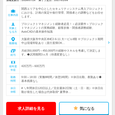
情報更新日：2026/07/14
終了予定日：
2027/01/04
関西エリアを中心としたセキュリティシステム導入プロジェクト
における、計画の策定や進行管理、関係者との調整などをお任せ
仕事内容
します。
プロジェクトマネジメント経験者必見！＜必須要件＞プロジェク
トマネジメントの実務経験、顧客折衝・関係者調整経験、
対象と
AutoCADの基本操作知識
なる方
大阪府大阪市中央区本町2-6-11 大一ビル9階 ※プロジェクト期間
中は現場常駐あり（直行直帰OK…
勤務地
月給350,000円～450,000円※経験やスキルを考慮して決定しま
す。◆試用期間3ヵ月（待遇変更なし）
給与
420万円～600万円
初年度
年収
9:00～18:00（実働8時間／休憩1時間）※休日出勤、夜勤あり◆
勤務
時間
基本残業なし
# ＼年間休日120日以上／完全週休2日制（土・日・祝）※休日出
休日
休暇
勤が発生した場合は代休取得* 夏季休…
求人詳細を見る
気になる