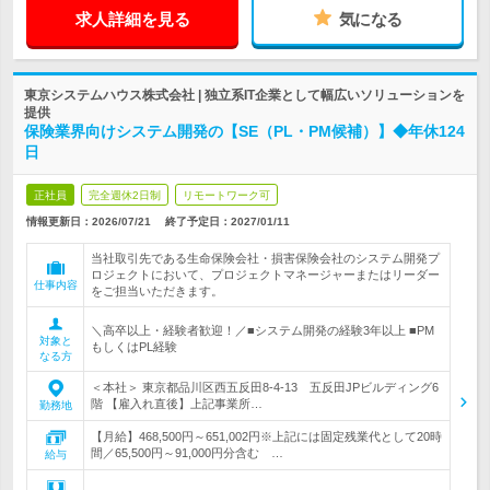
求人詳細を見る
気になる
東京システムハウス株式会社 | 独立系IT企業として幅広いソリューションを
提供
保険業界向けシステム開発の【SE（PL・PM候補）】◆年休124
日
正社員
完全週休2日制
リモートワーク可
情報更新日：2026/07/21
終了予定日：
2027/01/11
当社取引先である生命保険会社・損害保険会社のシステム開発プ
ロジェクトにおいて、プロジェクトマネージャーまたはリーダー
仕事内容
をご担当いただきます。
＼高卒以上・経験者歓迎！／■システム開発の経験3年以上 ■PM
対象と
もしくはPL経験
なる方
＜本社＞ 東京都品川区西五反田8-4-13 五反田JPビルディング6
階 【雇入れ直後】上記事業所…
勤務地
【月給】468,500円～651,002円※上記には固定残業代として20時
間／65,500円～91,000円分含む …
給与