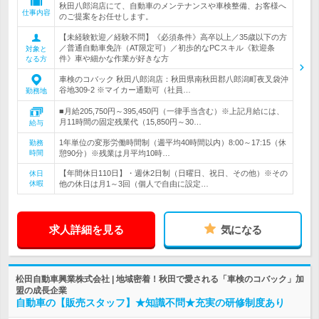
秋田八郎潟店にて、自動車のメンテナンスや車検整備、お客様へ
仕事内容
のご提案をお任せします。
【未経験歓迎／経験不問】《必須条件》高卒以上／35歳以下の方
／普通自動車免許（AT限定可）／初歩的なPCスキル《歓迎条
対象と
件》車や細かな作業が好きな方
なる方
車検のコバック 秋田八郎潟店：秋田県南秋田郡八郎潟町夜叉袋沖
谷地309-2 ※マイカー通勤可（社員…
勤務地
■月給205,750円～395,450円（一律手当含む）※上記月給には、
月11時間の固定残業代（15,850円～30…
給与
1年単位の変形労働時間制（週平均40時間以内）8:00～17:15（休
勤務
時間
憩90分）※残業は月平均10時…
【年間休日110日】・週休2日制（日曜日、祝日、その他）※その
休日
休暇
他の休日は月1～3回（個人で自由に設定…
求人詳細を見る
気になる
松田自動車興業株式会社 | 地域密着！秋田で愛される「車検のコバック」加
盟の成長企業
自動車の【販売スタッフ】★知識不問★充実の研修制度あり