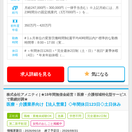
月給247,000円～300,000円（一律手当含む）※上記月給には、月
23時間分の固定残業代（3万7000円～）を…
給与
350万円～420万円
初年度
年収
# 1ヵ月単位の変形労働時間制(週平均40時間以内)* 標準的な勤務
勤務
時間
時間帯：8:00～17:00（実…
# ＜年間休日126日＞* 完全週休2日制（土・日）* 祝日* 夏季休暇
休日
休暇
（4日） * 年末年始休暇（…
求人詳細を見る
気になる
株式会社アメニティ | ★18年間無借金経営！医療・介護領域特化型サービス
で業績好調★
医療・介護業界向け【法人営業】◇年間休日123日◇土日休み
正社員
職種・業種未経験OK
急募
学歴不問
完全週休2日制
第二新卒歓迎
女性のおしごと掲載中
情報更新日：2026/06/18
終了予定日：
2026/08/31