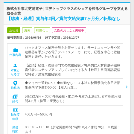
株式会社東北芝浦電子 | 世界トップクラスのシェアを誇るグループを支える
成長企業
【総務・経理】賞与年2回／賞与支給実績7ヶ月分／転勤なし
正社員
急募
転勤なし
女性のおしごと掲載中
情報更新日：2026/06/16
終了予定日：
2026/12/07
バックオフィス業務全般をお任せします。サーミスタセンサや関
連機器を手がける電子デバイスメーカーにて、経理を中心に総務
仕事内容
業務も兼任いただきます。
【必須】経理・総務部門での業務経験／将来的に人材育成や組織
責任者にステップアップしていただける方【歓迎】日商簿記資格
対象と
取得者／決算業務経験者
なる方
◆マイカー通勤OK！ ◆転勤なし！ ＜本社＞秋田県仙北市田沢湖
生保内字下高野58-66 【雇入れ直…
勤務地
月給22万円～30万円※経験・能力を考慮の上決定します※試用期
間3ヶ月（待遇に変更なし）
給与
400万円～500万円
初年度
年収
08：10～17：10（所定労働時間7時間50分／休憩70分）※残業：
勤務
時間
あり