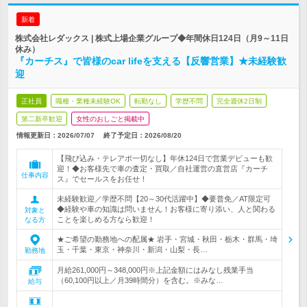
新着
株式会社レダックス | 株式上場企業グループ◆年間休日124日（月9～11日
休み）
『カーチス』で皆様のcar lifeを支える【反響営業】★未経験歓
迎
正社員
職種・業種未経験OK
転勤なし
学歴不問
完全週休2日制
第二新卒歓迎
女性のおしごと掲載中
情報更新日：2026/07/07
終了予定日：
2026/08/20
【飛び込み・テレアポ一切なし】年休124日で営業デビューも歓
迎！◆お客様先で車の査定・買取／自社運営の直営店『カーチ
仕事内容
ス』でセールスをお任せ！
未経験歓迎／学歴不問【20～30代活躍中】◆要普免／AT限定可
◆経験や車の知識は問いません！お客様に寄り添い、人と関わる
対象と
ことを楽しめる方なら歓迎！
なる方
★ご希望の勤務地への配属★ 岩手・宮城・秋田・栃木・群馬・埼
玉・千葉・東京・神奈川・新潟・山梨・長…
勤務地
月給261,000円～348,000円※上記金額にはみなし残業手当
（60,100円以上／月39時間分）を含む。※みな…
給与