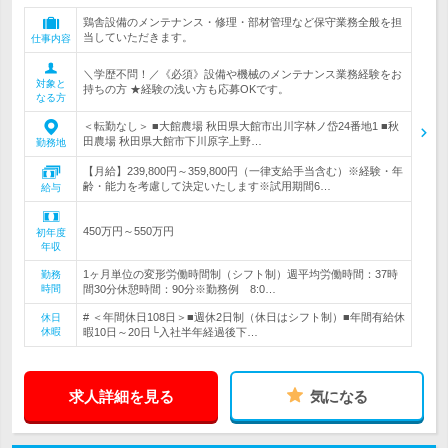
鶏舎設備のメンテナンス・修理・部材管理など保守業務全般を担
当していただきます。
仕事内容
＼学歴不問！／《必須》設備や機械のメンテナンス業務経験をお
対象と
持ちの方 ★経験の浅い方も応募OKです。
なる方
＜転勤なし＞ ■大館農場 秋田県大館市出川字林ノ岱24番地1 ■秋
田農場 秋田県大館市下川原字上野…
勤務地
【月給】239,800円～359,800円（一律支給手当含む）※経験・年
齢・能力を考慮して決定いたします※試用期間6…
給与
450万円～550万円
初年度
年収
1ヶ月単位の変形労働時間制（シフト制）週平均労働時間：37時
勤務
時間
間30分休憩時間：90分※勤務例 8:0…
# ＜年間休日108日＞■週休2日制（休日はシフト制）■年間有給休
休日
休暇
暇10日～20日└入社半年経過後下…
求人詳細を見る
気になる