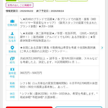
女性のおしごと掲載中
情報更新日：2026/06/22
終了予定日：
2026/08/24
＼★約40のブランドで活躍★／各ブランドでの販売・接客《MD
やバイヤー等多彩なキャリア》《販売スタッフの提案で生まれた
仕事内容
ブランド多数》★月9～10休
＼★未経験・第二新卒歓迎★／学歴・性別不問。《20代～30代活
躍中！》｜販売経験（アルバイトでもOK）ある方歓迎☆｜★育
対象と
産休制度や時短制度あり♪
なる方
★全国にある店舗で募集 ※勤務地は希望を考慮 ※全国転勤対象
(ご本人と相談の上決定) ＜ブランド一…
勤務地
月給28万2,000円以上 ＋ 諸手当 ＋ 賞与年2回※経験、スキルなど
を考慮した上、決定します。※試用期間3ヶ月（…
給与
360万円～500万円
初年度
年収
シフト制（1ヵ月単位の変形労働時間制）※月平均170時間※休憩
勤務
時間
60分～90分※残業は基本無し。あって…
* シフト制（週休2日制）※月9～10日休み。希望を考慮します。*
休日
休暇
有給休暇* 弔慰休暇* 介護休暇…