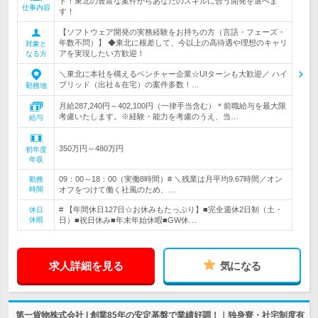
ト！東北の豊富な案件からあなたのスキルに合う開発を選べま
仕事内容
す！
【ソフトウェア開発の実務経験をお持ちの方（言語・フェーズ・
年数不問）】 ◆東北に根差して、今以上の高待遇や理想のキャリ
対象と
アを実現したい方歓迎！
なる方
＼東北に本社を構えるベンチャー企業☆UIターンも大歓迎／ ハイ
ブリッド（出社＆在宅）の案件多数！…
勤務地
月給287,240円～402,100円（一律手当含む）＊前職給与を最大限
考慮いたします。※経験・能力を考慮のうえ、当…
給与
350万円～480万円
初年度
年収
09：00～18：00（実働8時間）# ＼残業は月平均9.67時間／オン
勤務
時間
オフをつけて働く社風のため、…
# 【年間休日127日☆お休みもたっぷり】■完全週休2日制（土・
休日
休暇
日）■祝日休み■年末年始休暇■GW休…
求人詳細を見る
気になる
第一貨物株式会社 | 創業85年の安定基盤で業績好調！｜独身寮・社宅制度有