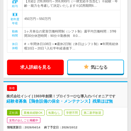
【月給】239,800円～359,800円（一律支給手当含む）※経験・年
齢・能力を考慮して決定いたします※試用期間6…
給与
450万円～550万円
初年度
年収
1ヶ月単位の変形労働時間制（シフト制）週平均労働時間：37時
勤務
時間
間30分休憩時間：90分※勤務例 8:0…
# ＜年間休日108日＞■週休2日制（休日はシフト制）■年間有給休
休日
休暇
暇10日～20日└入社半年経過後下…
求人詳細を見る
気になる
新着
株式会社イシイ | 1969年創業！ブロイラーひな導入のパイオニアです
経験者募集【鶏舎設備の保全・メンテナンス】残業ほぼ無
正社員
業種未経験OK
転勤なし
学歴不問
第二新卒歓迎
女性のおしごと掲載中
情報更新日：2026/04/14
終了予定日：
2026/10/12