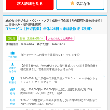
求人詳細を見る
気になる
株式会社デジタル・ウント・メア | 成長中IT企業｜地域密着×最先端技術｜
土日祝休み・福利厚生充実
ITサービス【技術営業】年休125日※未経験歓迎《秋田》
正社員
職種・業種未経験OK
女性のおしごと掲載中
情報更新日：2026/07/10
終了予定日：
2026/12/31
自社ITサービスの技術営業業務をお任せします◎
仕事内容
【必須】Excel、PowerPointでの資料作成スキル(基本関数操作や
対象と
構成作成含む)/普通自動車免許をお持ちの方
なる方
〒013-0064 秋田県横手市赤坂字館ノ下８０－１ ベッチモントｙ
ｏｋｏｔｅ ２Ｆ ※マイカー通…
勤務地
月給：216,000円～350,000円※上記には固定残業代(月10時
間/16,000円～50,000円)含む。超過…
給与
9:00～18:00休憩60分時間外労働あり(月平均10時間)※36協定に
勤務
時間
おける特別条項あり(業務が…