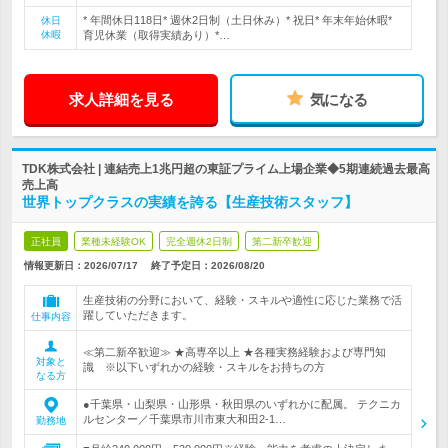
* 年間休日118日* 週休2日制（土日休み）* 祝日* 年末年始休暇*
休日
休暇
育児休業（取得実績あり）*…
求人詳細を見る
気になる
TDK株式会社 | 連結売上1兆円超の東証プライム上場企業◆5期連続過去最高
売上高
世界トップクラスの実績を誇る【生産技術スタッフ】
正社員
業種未経験OK
完全週休2日制
第二新卒歓迎
情報更新日：2026/07/17
終了予定日：
2026/08/20
生産技術の分野において、経験・スキルや適性に応じた業務で活
躍していただきます。
仕事内容
≪第二新卒歓迎≫ ★高専卒以上 ★各種実務経験および専門知
対象と
識 ※以下いずれかの経験・スキルをお持ちの方
なる方
●千葉県・山梨県・山形県・秋田県のいずれかに配属。 テクニカ
ルセンター／千葉県市川市東大和田2-1…
勤務地