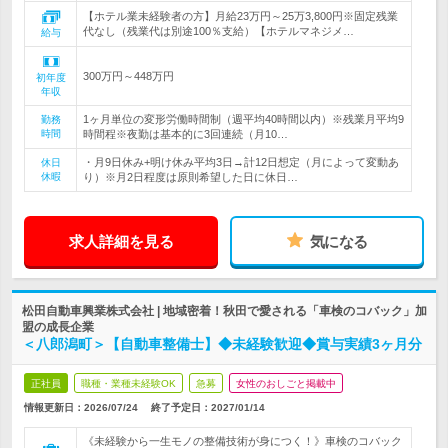
【ホテル業未経験者の方】月給23万円～25万3,800円※固定残業
代なし（残業代は別途100％支給）【ホテルマネジメ…
給与
300万円～448万円
初年度
年収
1ヶ月単位の変形労働時間制（週平均40時間以内）※残業月平均9
勤務
時間
時間程※夜勤は基本的に3回連続（月10…
・月9日休み+明け休み平均3日→計12日想定（月によって変動あ
休日
休暇
り）※月2日程度は原則希望した日に休日…
求人詳細を見る
気になる
松田自動車興業株式会社 | 地域密着！秋田で愛される「車検のコバック」加
盟の成長企業
＜八郎潟町＞【自動車整備士】◆未経験歓迎◆賞与実績3ヶ月分
正社員
職種・業種未経験OK
急募
女性のおしごと掲載中
情報更新日：2026/07/24
終了予定日：
2027/01/14
《未経験から一生モノの整備技術が身につく！》車検のコバック