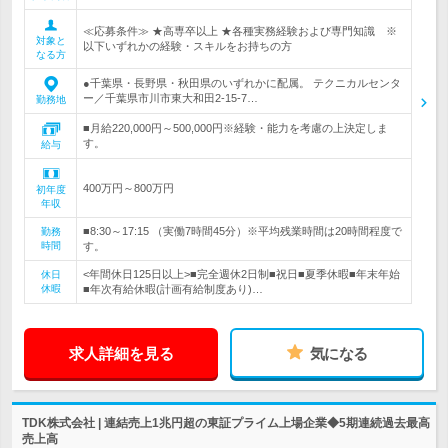
≪応募条件≫ ★高専卒以上 ★各種実務経験および専門知識 ※
対象と
以下いずれかの経験・スキルをお持ちの方
なる方
●千葉県・長野県・秋田県のいずれかに配属。 テクニカルセンタ
ー／千葉県市川市東大和田2-15-7…
勤務地
■月給220,000円～500,000円※経験・能力を考慮の上決定しま
す。
給与
400万円～800万円
初年度
年収
■8:30～17:15 （実働7時間45分）※平均残業時間は20時間程度で
勤務
時間
す。
<年間休日125日以上>■完全週休2日制■祝日■夏季休暇■年末年始
休日
休暇
■年次有給休暇(計画有給制度あり)…
求人詳細を見る
気になる
TDK株式会社 | 連結売上1兆円超の東証プライム上場企業◆5期連続過去最高
売上高