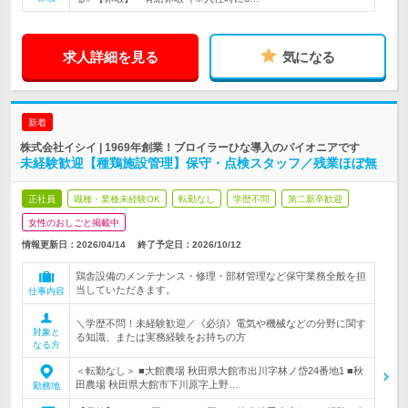
求人詳細を見る
気になる
新着
株式会社イシイ | 1969年創業！ブロイラーひな導入のパイオニアです
未経験歓迎【種鶏施設管理】保守・点検スタッフ／残業ほぼ無
正社員
職種・業種未経験OK
転勤なし
学歴不問
第二新卒歓迎
女性のおしごと掲載中
情報更新日：2026/04/14
終了予定日：
2026/10/12
鶏舎設備のメンテナンス・修理・部材管理など保守業務全般を担
当していただきます。
仕事内容
＼学歴不問！未経験歓迎／《必須》電気や機械などの分野に関す
対象と
る知識、または実務経験をお持ちの方
なる方
＜転勤なし＞ ■大館農場 秋田県大館市出川字林ノ岱24番地1 ■秋
田農場 秋田県大館市下川原字上野…
勤務地