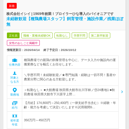
新着
株式会社イシイ | 1969年創業！ブロイラーひな導入のパイオニアです
未経験歓迎【種鶏農場スタッフ】飼育管理・施設作業／残業ほぼ
無
正社員
職種・業種未経験OK
転勤なし
学歴不問
第二新卒歓迎
女性のおしごと掲載中
情報更新日：2026/04/14
終了予定日：
2026/10/12
種鶏農場での親鶏の飼養管理を中心に、データ入力や施設内の運
搬業務などを幅広くお任せします。
仕事内容
＼学歴不問！未経験歓迎／★専門知識・経験は一切不問！畜産や
対象と
農業分野に関心のある方歓迎します。
なる方
＜転勤なし＞ ■大館農場 秋田県大館市出川字林ノ岱24番地1 ■秋
田農場 秋田県大館市下川原字上野…
勤務地
【月給】174,800円～250,400円（一律支給手当含む）※経験・年
齢・能力を考慮して決定いたします※試用期間6…
給与
350万円～450万円
初年度
年収