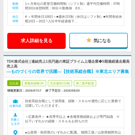
1ヶ月単位の変形労働時間制（シフト制）週平均労働時間：37時
勤務
時間
間30分休憩時間：90分※勤務例 8:0…
# ＜年間休日108日＞■週休2日制（休日はシフト制）■年間有給休
休日
休暇
暇10日～20日└入社半年経過後下…
求人詳細を見る
気になる
TDK株式会社 | 連結売上1兆円超の東証プライム上場企業◆5期連続過去最高
売上高
―ものづくりの世界で活躍―【技術系総合職】※東北エリア募集
正社員
業種未経験OK
完全週休2日制
第二新卒歓迎
情報更新日：2026/07/17
終了予定日：
2026/08/20
技術系総合職として採用後、経験・スキルや適性に応じた業務で
活躍していただきます。
仕事内容
＜応募条件＞ ★高専卒以上 ★各種実務経験および専門知識 ※
対象と
以下いずれかの経験・スキルをお持ちの方
なる方
●山形県・秋田県のいずれかに配属。 鶴岡工場／山形県鶴岡市山