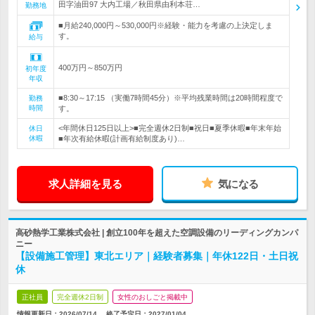
田字油田97 大内工場／秋田県由利本荘…
勤務地
■月給240,000円～530,000円※経験・能力を考慮の上決定しま
す。
給与
400万円～850万円
初年度
年収
■8:30～17:15 （実働7時間45分）※平均残業時間は20時間程度で
勤務
時間
す。
<年間休日125日以上>■完全週休2日制■祝日■夏季休暇■年末年始
休日
休暇
■年次有給休暇(計画有給制度あり)…
求人詳細を見る
気になる
高砂熱学工業株式会社 | 創立100年を超えた空調設備のリーディングカンパ
ニー
【設備施工管理】東北エリア｜経験者募集｜年休122日・土日祝
休
正社員
完全週休2日制
女性のおしごと掲載中
情報更新日：2026/07/14
終了予定日：
2027/01/04