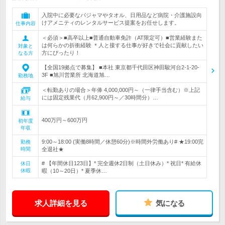
入院中に必要なパジャマやタオル、日用品など病院・介護施設向
けアメニティのレンタルサービス提案をお任せします。
仕事内容
＜必須＞■高卒以上■普通自動車免許（AT限定可）■営業経験また
は何らかの折衝経験 ＊人と接する仕事が好きで社会に貢献したい
対象と
方にぴったり！
なる方
【全国19拠点で募集】 ■本社 東京都千代田区神田駿河台2-1-20-
3F ■旭川営業所 北海道旭…
勤務地
＜転勤ありの場合＞年俸 4,000,000円～（一律手当含む）※上記
には固定残業代（月62,900円～／30時間分）…
給与
400万円～600万円
初年度
年収
9:00～18:00 (実働8時間／休憩60分)※時間外労働あり# ★19:00完
勤務
時間
全退社★
# 【年間休日123日】* 完全週休2日制（土日休み）* 祝日* 有給休
休日
休暇
暇（10～20日）* 夏季休…
求人詳細を見る
気になる