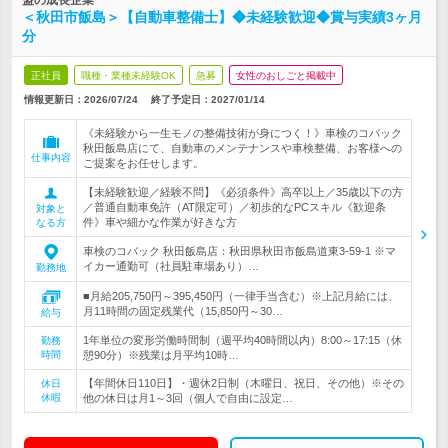
盟の成長企業
＜秋田市飯島＞【自動車整備士】◆未経験歓迎◆賞与実績3ヶ月
分
正社員
職種・業種未経験OK
急募
女性のおしごと掲載中
情報更新日：2026/07/24
終了予定日：
2027/01/14
《未経験から一生モノの整備技術が身につく！》車検のコバック
秋田飯島店にて、自動車のメンテナンスや車検整備、お客様への
仕事内容
ご提案をお任せします。
【未経験歓迎／経験不問】《必須条件》高卒以上／35歳以下の方
／普通自動車免許（AT限定可）／初歩的なPCスキル《歓迎条
対象と
件》車や細かな作業が好きな方
なる方
車検のコバック 秋田飯島店：秋田県秋田市飯島道東3-59-1 ※マ
イカー通勤可（社員駐車場あり）…
勤務地
■月給205,750円～395,450円（一律手当含む）※上記月給には、
月11時間の固定残業代（15,850円～30…
給与
1年単位の変形労働時間制（週平均40時間以内）8:00～17:15（休
勤務
時間
憩90分）※残業は月平均10時…
【年間休日110日】・週休2日制（木曜日、祝日、その他）※その
休日
休暇
他の休日は月1～3回（個人で自由に設定…