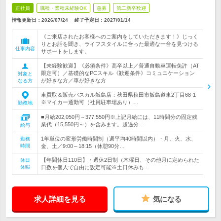
正社員
職種・業種未経験OK
急募
第二新卒歓迎
情報更新日：2026/07/24
終了予定日：
2027/01/14
《ご来店されたお客様へのご案内をしていただきます！》じっく
りとお話を聞き、ライフスタイルに合った最適な一台を見つける
仕事内容
サポートをします。
【未経験歓迎】《必須条件》高卒以上／普通自動車運転免許（AT
限定可）／基礎的なPCスキル《歓迎条件》コミュニケーション
対象と
が好きな方／車が好きな方
なる方
車買取＆販売パスカル飯島店：秋田県秋田市飯島道東2丁目68-1
※マイカー通勤可（社員駐車場あり）…
勤務地
■月給202,050円～377,550円※上記月給には、11時間分の固定残
業代（15,550円～）を含みます。超過分…
給与
1年単位の変形労働時間制（週平均40時間以内）・月、火、水、
勤務
時間
金、土／9:00～18:15（休憩90分…
【年間休日110日】・週休2日制（木曜日、その他月に定められた
休日
休暇
日数を個人で自由に設定可能※土日休みも…
求人詳細を見る
気になる