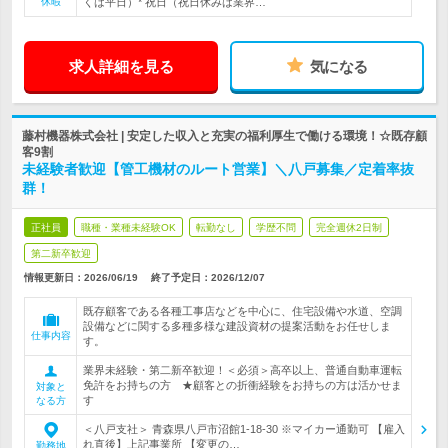
休暇
くは平日）* 祝日（祝日休みは業界…
求人詳細を見る
気になる
藤村機器株式会社 | 安定した収入と充実の福利厚生で働ける環境！☆既存顧
客9割
未経験者歓迎【管工機材のルート営業】＼八戸募集／定着率抜
群！
正社員
職種・業種未経験OK
転勤なし
学歴不問
完全週休2日制
第二新卒歓迎
情報更新日：2026/06/19
終了予定日：
2026/12/07
既存顧客である各種工事店などを中心に、住宅設備や水道、空調
設備などに関する多種多様な建設資材の提案活動をお任せしま
仕事内容
す。
業界未経験・第二新卒歓迎！＜必須＞高卒以上、普通自動車運転
免許をお持ちの方 ★顧客との折衝経験をお持ちの方は活かせま
対象と
す
なる方
＜八戸支社＞ 青森県八戸市沼館1-18-30 ※マイカー通勤可 【雇入
れ直後】上記事業所 【変更の…
勤務地