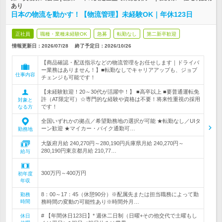
あり
日本の物流を動かす！【物流管理】未経験OK｜年休123日
正社員
職種・業種未経験OK
急募
転勤なし
第二新卒歓迎
情報更新日：2026/07/28
終了予定日：
2026/10/26
【商品確認・配送指示などの物流管理をお任せします｜ドライバ
ー業務はありません！】■転勤なしでキャリアアップも、ジョブ
仕事内容
チェンジも可能です！
【未経験歓迎！20～30代が活躍中！】 ■高卒以上 ■要普通運転免
許（AT限定可）☆専門的な経験や資格は不要！将来性重視の採用
対象と
です！
なる方
全国いずれかの拠点／希望勤務地の選択が可能 ★転勤なし／UIタ
ーン歓迎 ★マイカー・バイク通勤可…
勤務地
大阪府月給 240,270円～280,190円兵庫県月給 240,270円～
280,190円東京都月給 210,77…
給与
300万円～400万円
初年度
年収
8：00～17：45（休憩90分）※配属先または担当職務によって勤
勤務
時間
務時間の変動の可能性あり※時間外月…
# 【年間休日123日】* 週休二日制（日曜+その他交代で土曜もし
休日