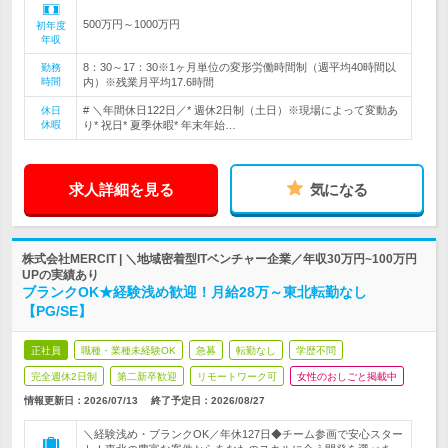
500万円～1000万円
初年度
年収
8：30～17：30※1ヶ月単位の変形労働時間制（週平均40時間以
勤務
時間
内）※残業月平均17.6時間
# ＼年間休日122日／* 週休2日制（土日）※現場によって変動あ
休日
休暇
り* 祝日* 夏季休暇* 年末年始…
求人詳細を見る
気になる
株式会社MERCIT | ＼地域密着型ITベンチャー企業／年収30万円~100万円
UPの実績あり
ブランクOK★経験浅め歓迎！月給28万～東北転勤なし
【PG/SE】
正社員
職種・業種未経験OK
急募
転勤なし
学歴不問
完全週休2日制
第二新卒歓迎
リモートワーク可
女性のおしごと掲載中
情報更新日：2026/07/13
終了予定日：
2026/08/27
＼経験浅め・ブランクOK／年休127日◆チーム参画で安心スター