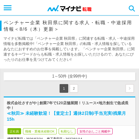
ベンチャー企業 秋田県に関する求人・転職・中途採用
情報＜8/6（木）更新＞
マイナビ転職では「ベンチャー企業 秋田県」に関連する転職・求人・中途採用
情報を多数掲載中!「ベンチャー企業 秋田県」の転職・求人情報を探している
あなたにおすすめのお仕事を掲載しています。「ベンチャー企業 秋田県」に関
連するキーワードからも転職・求人情報をお探しいただけるので、あなたにぴ
ったりのお仕事を見つけてみてください!
1～50件 (全99件中)
1
2
株式会社さすがや | 創業7年で120店舗展開！リユース×地方創生で急成長
中！
≪秋田≫ 未経験歓迎！【査定士】週休2日制/手当充実/残業月
15h
正社員
職種・業種未経験OK
転勤なし
女性のおしごと掲載中
情報更新日：2026/07/24
終了予定日：
2027/01/14