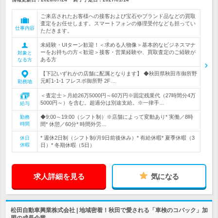
ご来店されたお客様への接客および宝石やブランド品などの買取
査定をお任せします。スマートフォンの修理受付なども担ってい
仕事内容
ただきます。
未経験・UIターン歓迎！＜求める人物像＞基本的なビジネスマナ
ーをお持ちの方＜歓迎＞接客・営業経験や、買取査定のご経験が
対象と
ある方
なる方
【下記いずれかの店舗に配属となります】 ◆秋田県秋田市御所野
元町1-1-1 フレスポ御所野 2F…
勤務地
＜査定士＞月給26万5000円～60万円※固定残業代（27時間分4万
5000円～）を含む。超過分は別途支給。※一律手…
給与
◆9:00～19:00（シフト制）※店舗によって変動あり* 実働／8時
勤務
時間
間* 休憩／60分* 時間外労…
* 週休2日制（シフト制/月9日前後休み）* 有給休暇* 夏季休暇（3
休日
休暇
日）* 冬期休暇（5日）
求人詳細を見る
気になる
松田自動車興業株式会社 | 地域密着！秋田で愛される「車検のコバック」加