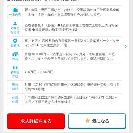
駅・病院・専門工場などにおける、空調設備の施工管理業務全般
（工程・予算・品質・安全管理等）をお任せします。
仕事内容
経験者募集！《必須》◆1級管工事施工管理技士補以上の資格保
対象と
有者 ◆建設現場の施工管理実務経験
なる方
東北支店／ 宮城県仙台市青葉区一番町2-4-1 青葉通パークビルデ
ィング 5F 北東北営業所／ 岩…
勤務地
月給300,000円～＋諸手当＋賞与12ヶ月分（昨年度実績）※経
験・スキル・年齢等を考慮して決定します。※試用期間な…
給与
720万円～1000万円
初年度
年収
8:45～17:30（実働7時間45分／休憩60分）※時間外労働：有（月
勤務
時間
平均28.4時間）
# 年間休日122日* 完全週休2日制（土日祝）* 有給休暇（10日～
休日
休暇
20日／下限日数は入社半年経過…
求人詳細を見る
気になる