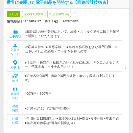
世界に先駆けた電子部品を開発する【回路設計技術者】
正社員
業種未経験OK
完全週休2日制
情報更新日：2026/07/17
終了予定日：
2026/08/20
回路設計の技術分野において、経験・スキルや適性に応じた業務
で活躍していただきます。
仕事内容
≪応募条件≫ ★高専卒以上 ★各種実務経験および専門知識 ※
対象と
以下いずれかの経験・スキルをお持ちの方
なる方
●千葉県・長野県・秋田県のいずれかに配属。 テクニカルセンタ
ー／千葉県市川市東大和田2-15-7…
勤務地
■月給220,000円～500,000円※経験・能力を考慮の上決定しま
す。
給与
400万円～800万円
初年度
年収
勤務
■8:30～17:15 （実働7時間45分）
時間
<年間休日125日以上>■完全週休2日制■祝日■夏季休暇■年末年始
休日
休暇
■年次有給休暇(計画有給制度あり)…