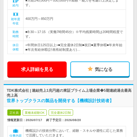
■月給240,000円～530,000円※経験・能力を考慮の上決定しま
す。
給与
400万円～850万円
初年度
年収
■8:30～17:15 （実働7時間45分）※平均残業時間は20時間程度で
勤務
時間
す。
<年間休日125日以上>■完全週休2日制■祝日■夏季休暇■年末年始
休日
休暇
■年次有給休暇(計画有給制度あり)…
求人詳細を見る
気になる
TDK株式会社 | 連結売上1兆円超の東証プライム上場企業◆5期連続過去最高
売上高
世界トップクラスの製品を開発する【機構設計技術者】
正社員
業種未経験OK
完全週休2日制
情報更新日：2026/07/17
終了予定日：
2026/08/20
機構設計の技術分野において、経験・スキルや適性に応じた業務
で活躍していただきます。
仕事内容