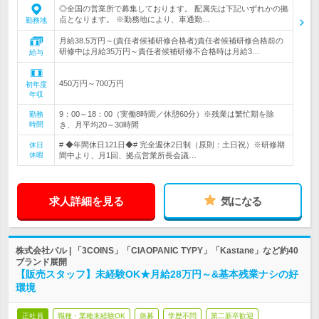
◎全国の営業所で募集しております。 配属先は下記いずれかの拠
点となります。 ※勤務地により、車通勤…
勤務地
月給38.5万円～(責任者候補研修合格者)責任者候補研修合格前の
研修中は月給35万円～責任者候補研修不合格時は月給3…
給与
450万円～700万円
初年度
年収
9：00～18：00（実働8時間／休憩60分）※残業は繁忙期を除
勤務
時間
き、月平均20～30時間
# ◆年間休日121日◆# 完全週休2日制（原則：土日祝）※研修期
休日
休暇
間中より、月1回、拠点営業所長会議…
求人詳細を見る
気になる
株式会社パル | 「3COINS」「CIAOPANIC TYPY」「Kastane」など約40
ブランド展開
【販売スタッフ】未経験OK★月給28万円～&基本残業ナシの好
環境
正社員
職種・業種未経験OK
急募
学歴不問
第二新卒歓迎