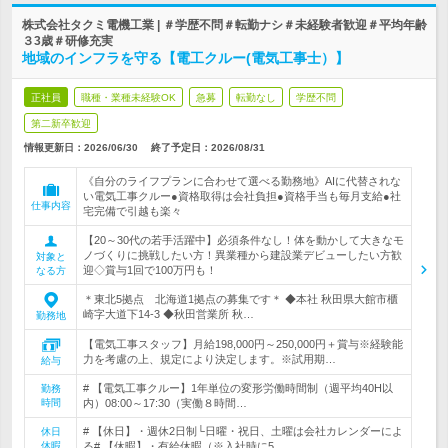
株式会社タクミ電機工業 | ＃学歴不問＃転勤ナシ＃未経験者歓迎＃平均年齢
３3歳＃研修充実
地域のインフラを守る【電工クルー(電気工事士）】
正社員
職種・業種未経験OK
急募
転勤なし
学歴不問
第二新卒歓迎
情報更新日：2026/06/30
終了予定日：
2026/08/31
《自分のライフプランに合わせて選べる勤務地》AIに代替されな
い電気工事クルー●資格取得は会社負担●資格手当も毎月支給●社
仕事内容
宅完備で引越も楽々
【20～30代の若手活躍中】必須条件なし！体を動かして大きなモ
ノづくりに挑戦したい方！異業種から建設業デビューしたい方歓
対象と
迎◇賞与1回で100万円も！
なる方
＊東北5拠点 北海道1拠点の募集です＊ ◆本社 秋田県大館市櫃
崎字大道下14-3 ◆秋田営業所 秋…
勤務地
【電気工事スタッフ】月給198,000円～250,000円＋賞与※経験能
力を考慮の上、規定により決定します。※試用期…
給与
# 【電気工事クルー】1年単位の変形労働時間制（週平均40H以
勤務
時間
内）08:00～17:30（実働８時間…
# 【休日】・週休2日制└日曜・祝日、土曜は会社カレンダーによ
休日
休暇
る# 【休暇】・有給休暇（※入社時に5…