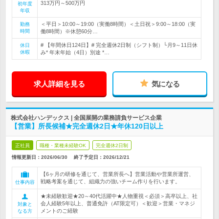
313万円～500万円
初年度
年収
＜平日＞10:00～19:00（実働8時間）＜土日祝＞9:00～18:00（実
勤務
時間
働8時間）※休憩60分…
# 【年間休日124日】# 完全週休2日制（シフト制）└月9～11日休
休日
休暇
み* 年末年始（4日）別途 *…
求人詳細を見る
気になる
株式会社ハンデックス | 全国展開の業務請負サービス企業
【営業】所長候補★完全週休2日★年休120日以上
正社員
職種・業種未経験OK
完全週休2日制
情報更新日：2026/06/30
終了予定日：
2026/12/21
【6ヶ月の研修を通じて、営業所長へ】営業活動や営業所運営、
戦略考案を通じて、組織力の強いチーム作りを行います。
仕事内容
★未経験歓迎★20～40代活躍中★人物重視＜必須＞高卒以上、社
会人経験5年以上、普通免許（AT限定可）＜歓迎＞営業・マネジ
対象と
メントのご経験
なる方