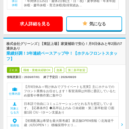
・年間休日125日・週休2日制(土・日・祝)・夏季休暇・年末年始
休日
休暇
休暇・慶弔休暇・育児休暇(取得実績あ…
求人詳細を見る
気になる
株式会社グリーンズ | 【東証上場】家賃補助で安心！月9日休みと年2回の7
連休あり
業績好調！3年連続ベースアップ中！【ホテルフロントスタッ
フ】
正社員
職種・業種未経験OK
急募
第二新卒歓迎
情報更新日：2026/07/01
終了予定日：
2026/08/20
【月9日休み＋明け休みでプライベートも充実】主にホテルでの
フロント業務をお任せします！客室清掃は外部に委託しているた
仕事内容
め接客や事務作業に集中◎
日本語で自由にコミュニケーションがとれる方を想定していま
す。【応募条件】◆高卒以上のみ ◎未経験・第二新卒歓迎 ◎面
対象と
接1回 ◎U・Iターン支援あり
なる方
【初期配属は希望を最大限考慮】 新店舗OPEN情報 ◇北海道千
歳（6月OPEN！） 積極採用中エリ…
勤務地