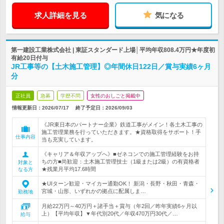
求人詳細を見る
気になる
第一建設工業株式会社 | 東証スタンダード上場│平均年収808.4万円★年度初
有給20日付与
JR工事等の【土木施工管理】◎年間休日122日／賞与実績6ヶ月
分
正社員
急募
学歴不問
女性のおしごと掲載中
情報更新日：2026/07/17
終了予定日：
2026/09/03
《JR東日本のパートナー企業》鉄道工事がメイン！各土木工事の
施工管理業務を行っていただきます。★資格取得をサポート！手
仕事内容
当も充実しています。
《キャリア＆年収アップへ》■ゼネコンでの施工管理経験をお持
ちの方■尚歓迎：土木施工管理技士（1級または2級）の有資格者
対象と
★残業月平均17.6時間
なる方
★UIターン歓迎・マイカー通勤OK！ 新潟・長野・秋田・青森・
宮城・山形、いずれかの拠点に配属しま…
勤務地
月給22万円～40万円＋諸手当＋賞与（年2回／昨年実績6ヶ月以
上）【平均年収】▼年代別20代／年収470万円30代／…
給与