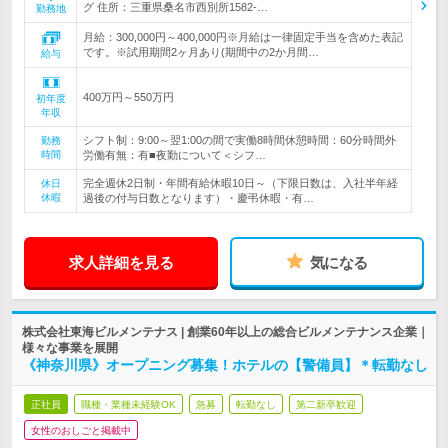
グ 住所：三重県桑名市西別所1582-…
勤務地
月給：300,000円～400,000円※月給は一律固定手当を含めた表記
です。※試用期間2ヶ月あり(期間中の2か月間…
給与
400万円～550万円
初年度
年収
シフト制：9:00～翌1:00の間で実働8時間休憩時間：60分時間外
勤務
時間
労働有無：有■夜勤について＜シフ…
完全週休2日制・年間有給休暇10日～（下限日数は、入社半年経
休日
休暇
過後の付与日数となります）・慶弔休暇・有…
求人詳細を見る
気になる
株式会社東海ビルメンテナス | 創業60年以上の総合ビルメンテナンス企業｜
様々な事業を展開
《神奈川県》オープニング募集！ホテルの【警備員】＊転勤なし
正社員
職種・業種未経験OK
急募
転勤なし
第二新卒歓迎
女性のおしごと掲載中