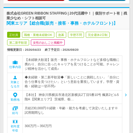
株式会社GREEN RIBBON STAFFING | 20代活躍中！｜個別サポート有｜残
業少なめ・シフト相談可
関東エリア【総合職(販売・接客・事務・ホテルフロント)】
正社員
職種・業種未経験OK
急募
学歴不問
完全週休2日制
第二新卒歓迎
女性のおしごと掲載中
情報更新日：2026/04/23
終了予定日：
2026/08/20
【未経験大歓迎】販売・事務・ホテルフロントなど多様な職種に
携わり、自分に合ったキャリアを見つけることが可能。チャレン
仕事内容
ジ精神を活かして成長♪
◆未経験・第二新卒歓迎◆「新しいことに挑戦したい」「自分に
合う仕事を見つけたい」という意欲を重視しています。学歴・資
対象と
格・経験は一切不問♪
なる方
【本社】 神奈川県横浜市港北区新横浜2丁目5番10号 楓第2ビル5
階A 【関東エリア】 茨城県、栃…
勤務地
月給230,000円※経験・年齢・能力を考慮して決定いたします※
試用期間なし
給与
300万円～350万円
初年度
年収