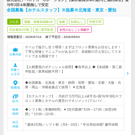
株式会社アベストコーポレーション | 【業界最高水準の給与と福利厚生】賞
与年3回＆転勤無しで安定
全国募集【ホテルスタッフ】※急募※北海道・東京・愛知
正社員
職種・業種未経験OK
急募
転勤なし
学歴不問
完全週休2日制
第二新卒歓迎
女性のおしごと掲載中
情報更新日：2026/07/14
終了予定日：
2026/09/03
チームで協力し合う環境！まずはフロント業務をお任せします！
丁寧な研修とマニュアルがあるので、未経験の方も安心してスタ
仕事内容
ートできる職場です！
【人柄重視のポテンシャル採用】◆高卒以上 ◆【未経験・第二新
対象と
卒歓迎／業界経験不問！】
なる方
◆全国募集：北海道・東京・静岡・長野・愛知・京都・大阪・兵
庫・岡山・沖縄各拠点で採用！ ▼北海道 …
勤務地
【ホテルスタッフ】・月給27.5万円以上+諸手当+賞与(年3回)※フ
ロント業務とホテルの運営のマネジメント(アルバイ…
給与
◆シフト制（実働8時間）▼3交代勤務* 8:00～17:00（休憩1時
勤務
時間
間）* 13:00～22:00…
休日
* 週休2日制／シフト制（月8～10日）* 年次有給休暇* 慶弔休暇
休暇