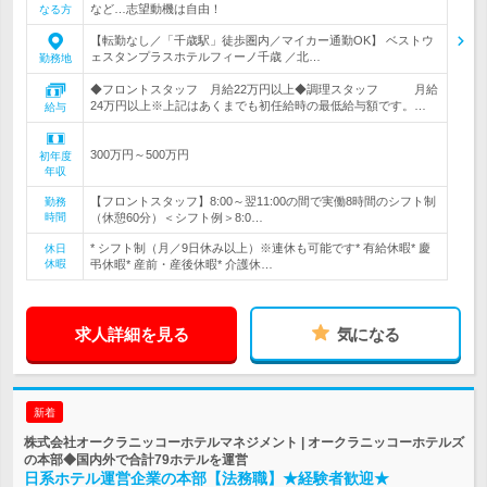
など…志望動機は自由！
なる方
【転勤なし／「千歳駅」徒歩圏内／マイカー通勤OK】 ベストウ
ェスタンプラスホテルフィーノ千歳 ／北…
勤務地
◆フロントスタッフ 月給22万円以上◆調理スタッフ 月給
24万円以上※上記はあくまでも初任給時の最低給与額です。…
給与
300万円～500万円
初年度
年収
【フロントスタッフ】8:00～翌11:00の間で実働8時間のシフト制
勤務
時間
（休憩60分）＜シフト例＞8:0…
* シフト制（月／9日休み以上）※連休も可能です* 有給休暇* 慶
休日
休暇
弔休暇* 産前・産後休暇* 介護休…
求人詳細を見る
気になる
新着
株式会社オークラニッコーホテルマネジメント | オークラニッコーホテルズ
の本部◆国内外で合計79ホテルを運営
日系ホテル運営企業の本部【法務職】★経験者歓迎★