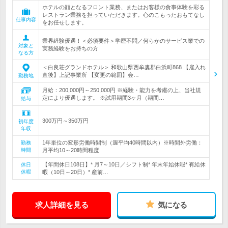
ホテルの顔となるフロント業務、またはお客様の食事体験を彩る
レストラン業務を担っていただきます。心のこもったおもてなし
仕事内容
をお任せします。
業界経験優遇！＜必須要件＞学歴不問／何らかのサービス業での
対象と
実務経験をお持ちの方
なる方
＜白良荘グランドホテル＞ 和歌山県西牟婁郡白浜町868 【雇入れ
直後】上記事業所 【変更の範囲】会…
勤務地
月給：200,000円～250,000円 ※経験・能力を考慮の上、当社規
定により優遇します。 ※試用期間3ヶ月（期間…
給与
300万円～350万円
初年度
年収
1年単位の変形労働時間制（週平均40時間以内）※時間外労働：
勤務
時間
月平均10～20時間程度
【年間休日108日】* 月7～10日／シフト制* 年末年始休暇* 有給休
休日
休暇
暇（10日～20日）* 産前…
求人詳細を見る
気になる