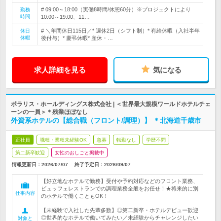
# 09:00～18:00（実働8時間/休憩60分）※プロジェクトにより
勤務
時間
10:00～19:00、11…
# ＼年間休日115日／* 週休2日（シフト制）* 有給休暇（入社半年
休日
休暇
後付与）* 慶弔休暇* 産休・…
求人詳細を見る
気になる
ポラリス・ホールディングス株式会社 | ＜世界最大規模ワールドホテルチェ
ーンの一員＞＊残業ほぼなし
外資系ホテルの【総合職（フロント/調理）】 ＊北海道千歳市
正社員
職種・業種未経験OK
急募
転勤なし
学歴不問
第二新卒歓迎
女性のおしごと掲載中
情報更新日：2026/07/07
終了予定日：
2026/09/07
【好立地なホテルで勤務】受付や予約対応などのフロント業務、
ビュッフェレストランでの調理業務全般をお任せ！★将来的に別
仕事内容
のホテルで働くこともOK！
【未経験で入社した先輩多数】◎第二新卒・ホテルデビュー歓迎
◎世界的なホテルで働いてみたい／未経験からチャレンジしたい
対象と