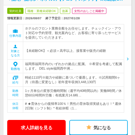
契約社員
職種・業種未経験OK
急募
女性のおしごと掲載中
情報更新日：2026/08/07
終了予定日：
2027/01/28
ホテルのフロント業務全般をお任せします。チェックイン・アウ
ト対応や予約管理、観光案内など、お客様に寄り添ったサービス
仕事内容
を提供していただきます。
【未経験OK】＜必須＞高卒以上、接客業や販売の経験
対象と
なる方
福岡県福岡市内のいずれかの拠点に配属。 ※希望を考慮して配属
します。 DEL style福岡西中洲…
勤務地
時給1110円※能力や経験に基づいて優遇します。※試用期間6ヶ
月（待遇に変更なし）初年度年収例3,448,130円
給与
1ヶ月単位の変形労働時間制（週平均40時間以内）実働8時間／休
勤務
時間
憩60分時間外労働：有残業月14.6時…
# ★育休からの復帰率100％！男性の育休取得実績もあり！* 週休
休日
休暇
2日制（シフト制）* 有給休暇（1…
求人詳細を見る
気になる