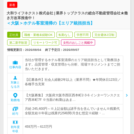
新着
大和ライフネクスト株式会社 | 業界トップクラスの総合不動産管理会社★働
き方改革推進中！
＜大阪＞ホテル客室清掃の【エリア統括担当】
正社員
職種・業種未経験OK
転勤なし
学歴不問
完全週休2日制
第二新卒歓迎
リモートワーク可
女性のおしごと掲載中
情報更新日：2026/08/04
終了予定日：
2026/09/07
当社が管理するホテル客室清掃のエリア統括担当として勤務頂き
ます。品質管理・収支管理から分析、現場マネジメントまでご担
仕事内容
当いただきます。
【応募条件】社会人経験2年以上（業界不問）★年間休日123日／
対象と
各種手当充実
なる方
【大阪募集】 大阪府大阪市西区西本町2-3-6 インターワンスクエ
ア西本町7F ※当面の転勤はあま…
勤務地
月給 245,400円～※上記金額は諸手当を含んでいません※残業代
全額支給※年収は残業代25時間/月含む想定※経験・…
給与
459万円～613万円
初年度
年収