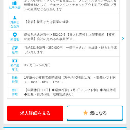
ホテルシルク・トゥリー名古屋にて、フロントスタッフを支える
幹部候補として、チェックイン・チェックアウト対応や宿泊プラ
仕事内容
ンの立案などを担当します
【必須】接客または営業の経験
対象と
なる方
愛知県名古屋市中区錦2-20-5 【雇入れ直後】上記事業所 【変更
の範囲】会社の定める各事業所 ※…
勤務地
月給231,500円～350,000円（一律手当含む）※経験・能力を考慮
し決定します。
給与
350万円～520万円
初年度
年収
1年単位の変形労働時間制（週平均40時間以内）＜勤務シフト制
勤務
時間
＞・10:00～18:30・17:00～…
【年間休日117日】◆週休2日制（月9日／シフト制）◆有給休暇
休日
休暇
◆出産・育児休暇（取得実績あり）
求人詳細を見る
気になる