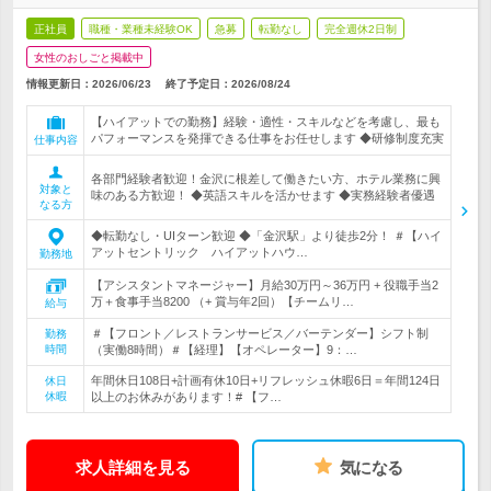
正社員
職種・業種未経験OK
急募
転勤なし
完全週休2日制
女性のおしごと掲載中
情報更新日：2026/06/23
終了予定日：
2026/08/24
【ハイアットでの勤務】経験・適性・スキルなどを考慮し、最も
パフォーマンスを発揮できる仕事をお任せします ◆研修制度充実
仕事内容
各部門経験者歓迎！金沢に根差して働きたい方、ホテル業務に興
対象と
味のある方歓迎！ ◆英語スキルを活かせます ◆実務経験者優遇
なる方
◆転勤なし・UIターン歓迎 ◆「金沢駅」より徒歩2分！ ＃【ハイ
アットセントリック ハイアットハウ…
勤務地
【アシスタントマネージャー】月給30万円～36万円 + 役職手当2
万＋食事手当8200 （+ 賞与年2回）【チームリ…
給与
＃【フロント／レストランサービス／バーテンダー】シフト制
勤務
時間
（実働8時間）＃【経理】【オペレーター】9：…
年間休日108日+計画有休10日+リフレッシュ休暇6日＝年間124日
休日
休暇
以上のお休みがあります！# 【フ…
求人詳細を見る
気になる