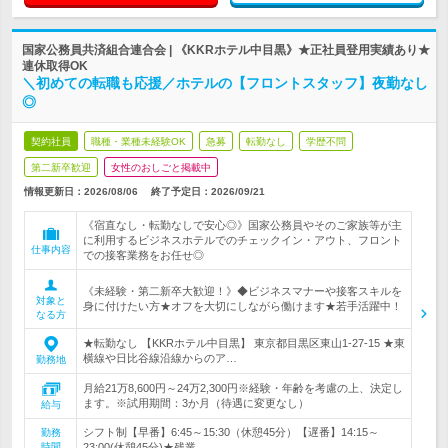
国家公務員共済組合連合会 | 《KKRホテル中目黒》★正社員登用実績あり★
連休取得OK
＼初めての転職も応援／ホテルの【フロントスタッフ】夜勤なし
◎
契約社員
職種・業種未経験OK
急募
転勤なし
学歴不問
第二新卒歓迎
女性のおしごと掲載中
情報更新日：2026/08/06
終了予定日：
2026/09/21
《宿直なし・転勤なしで安心◎》国家公務員やそのご家族等が主
に利用するビジネスホテルでのチェックイン・アウト、フロント
仕事内容
での接客業務をお任せ◎
《未経験・第二新卒大歓迎！》◆ビジネスマナーや接客スキルを
対象と
身に付けたい方★オフを大切にしながら働けます★若手活躍中！
なる方
★転勤なし 【KKRホテル中目黒】 東京都目黒区東山1-27-15 ★東
横線や日比谷線沿線からのア…
勤務地
月給21万8,600円～24万2,300円※経験・年齢を考慮の上、決定し
ます。※試用期間：3か月（待遇に変更なし）
給与
シフト制【早番】6:45～15:30（休憩45分）【遅番】14:15～
勤務
時間
23:00(休憩45分)★残業…