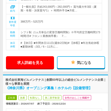
【一般社員】月給243,000円～282,000円＋ 賞与最大年3回（夏
期・冬期・決算賞与*1）＋ 時間外手当■月収…
給与
388万円～525万円
初年度
年収
シフト制（1ヵ月単位の変形労働時間制）※平均所定労働時間173
勤務
時間
時間/月# フロント業務例早番） 7:…
# 【休日】■年間休日111日(週休2日制)# 【休暇】■年次有給休暇
休日
休暇
■夏期休暇（3日／6～11月に…
求人詳細を見る
気になる
株式会社東海ビルメンテナス | 創業60年以上の総合ビルメンテナンス企業｜
様々な事業を展開
《神奈川県》オープニング募集！ホテルの【設備管理】
正社員
急募
転勤なし
第二新卒歓迎
女性のおしごと掲載中
情報更新日：2026/07/07
終了予定日：
2026/12/24