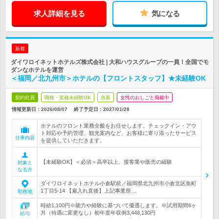
求人詳細を見る
気になる
新着
ダイワロイネットホテルズ株式会社 | 大和ハウスグループの一員！全国でモ
ダンなホテルを運営
＜福岡／北九州市＞ホテルの【フロントスタッフ】★未経験OK
契約社員
職種・業種未経験OK
急募
女性のおしごと掲載中
情報更新日：2026/08/07
終了予定日：
2027/01/28
ホテルのフロント業務全般をお任せします。チェックイン・アウ
ト対応や予約管理、観光案内など、お客様に寄り添ったサービス
仕事内容
を提供していただきます。
【未経験OK】＜必須＞高卒以上、接客業や販売の経験
対象と
なる方
ダイワロイネットホテル小倉駅前／福岡県北九州市小倉北区魚町
1丁目5-14 【雇入れ直後】上記事業所…
勤務地
時給1,100円※能力や経験に基づいて優遇します。※試用期間6ヶ
月（待遇に変更なし）初年度年収例3,448,130円
給与