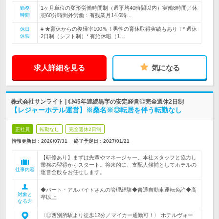
1ヶ月単位の変形労働時間制（週平均40時間以内）実働8時間／休
勤務
時間
憩60分時間外労働：有残業月14.6時…
# ★育休からの復帰率100％！男性の育休取得実績もあり！* 週休
休日
休暇
2日制（シフト制）* 有給休暇（1…
求人詳細を見る
気になる
株式会社サンライト | ◎45年連続黒字の安定経営◎完全週休2日制
【レジャーホテル運営】※桑名※◎転居を伴う転勤なし
正社員
転勤なし
完全週休2日制
情報更新日：2026/07/31
終了予定日：
2027/01/21
【研修あり】まずは先輩やマネージャー、本社スタッフと協力し
業務の習得からスタート。将来的に、支配人候補としてホテルの
仕事内容
運営全般をお任せします。
◆パート・アルバイトさんの管理経験◆普通自動車運転免許◆高
対象と
卒以上
なる方
〈◎西別所駅より徒歩12分／マイカー通勤可！〉 ホテルヴォー