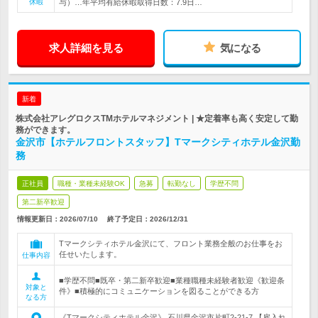
休暇
与）…年平均有給休暇取得日数：7.9日…
求人詳細を見る
気になる
新着
株式会社アレグロクスTMホテルマネジメント | ★定着率も高く安定して勤
務ができます。
金沢市【ホテルフロントスタッフ】Tマークシティホテル金沢勤
務
正社員
職種・業種未経験OK
急募
転勤なし
学歴不問
第二新卒歓迎
情報更新日：2026/07/10
終了予定日：
2026/12/31
Tマークシティホテル金沢にて、フロント業務全般のお仕事をお
任せいたします。
仕事内容
■学歴不問■既卒・第二新卒歓迎■業種職種未経験者歓迎《歓迎条
対象と
件》■積極的にコミュニケーションを図ることができる方
なる方
《Tマークシティホテル金沢》 石川県金沢市片町2-21-7 【雇入れ