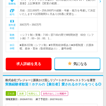
直後】上記事業所 【変更の範囲…
勤務地
月給：222,000円～259,000円※経験・年齢・能力を考慮して決定
いたします※試用期間3ヶ月あり(待遇に変更な…
給与
300万円～350万円
初年度
年収
＜シフト制＞実働：7:00～翌7:00の間で8時間休憩 60分《シフ
勤務
時間
ト例》7：00～16：00、1…
■週休2日制（シフト制）■年間有給休暇あり■休暇制度：介護休
休日
休暇
暇、産休・育休（取得実績あり）、慶弔休暇
求人詳細を見る
気になる
株式会社プレジャー | 源泉かけ流しリゾートホテルやレストランを運営
実務経験者歓迎！ホテルの【責任者】愛されるホテルをつくる◎
正社員
急募
転勤なし
女性のおしごと掲載中
情報更新日：2026/07/31
終了予定日：
2027/01/21