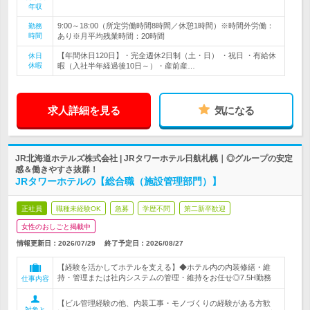
年収
9:00～18:00（所定労働時間8時間／休憩1時間）※時間外労働：
勤務
時間
あり※月平均残業時間：20時間
【年間休日120日】・完全週休2日制（土・日） ・祝日 ・有給休
休日
休暇
暇（入社半年経過後10日～）・産前産…
求人詳細を見る
気になる
JR北海道ホテルズ株式会社 | JRタワーホテル日航札幌｜◎グループの安定
感＆働きやすさ抜群！
JRタワーホテルの【総合職（施設管理部門）】
正社員
職種未経験OK
急募
学歴不問
第二新卒歓迎
女性のおしごと掲載中
情報更新日：2026/07/29
終了予定日：
2026/08/27
【経験を活かしてホテルを支える】◆ホテル内の内装修繕・維
持・管理または社内システムの管理・維持をお任せ◎7.5H勤務
仕事内容
【ビル管理経験の他、内装工事・モノづくりの経験がある方歓
対象と