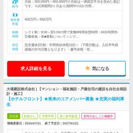
月給：300,000円～400,000円※月給は一律固定手当を含めた表記
です。※試用期間2ヶ月あり(期間中の2か月間…
給与
400万円～550万円
初年度
年収
シフト制：9:00～翌1:00の間で実働8時間休憩時間：60分時間外
勤務
時間
労働有無：有■夜勤について＜シフ…
完全週休2日制・年間有給休暇10日～（下限日数は、入社半年経
休日
休暇
過後の付与日数となります）・慶弔休暇・有…
求人詳細を見る
気になる
大場建設株式会社 | 【マンション・福祉施設・戸建住宅の建設を自社企画設
計・施工】
【ホテルフロント】★将来のコアメンバー募集 ★充実の福利厚
生
正社員
転勤なし
学歴不問
第二新卒歓迎
女性のおしごと掲載中
情報更新日：2026/07/31
終了予定日：
2027/01/21