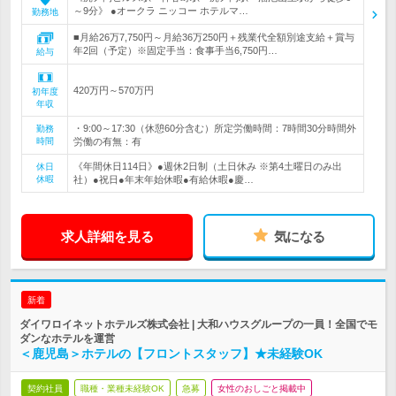
～9分》 ●オークラ ニッコー ホテルマ…
勤務地
■月給26万7,750円～月給36万250円＋残業代全額別途支給＋賞与
年2回（予定）※固定手当：食事手当6,750円…
給与
420万円～570万円
初年度
年収
・9:00～17:30（休憩60分含む）所定労働時間：7時間30分時間外
勤務
時間
労働の有無：有
《年間休日114日》●週休2日制（土日休み ※第4土曜日のみ出
休日
休暇
社）●祝日●年末年始休暇●有給休暇●慶…
求人詳細を見る
気になる
新着
ダイワロイネットホテルズ株式会社 | 大和ハウスグループの一員！全国でモ
ダンなホテルを運営
＜鹿児島＞ホテルの【フロントスタッフ】★未経験OK
契約社員
職種・業種未経験OK
急募
女性のおしごと掲載中