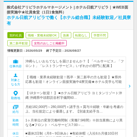
株式会社アリビラホテルマネージメント | ホテル日航アリビラ｜★WEB面
接実施中★社員食堂（1日1食無料）
ホテル日航アリビラで働く【ホテル総合職】未経験歓迎／社員寮
有
契約社員
職種・業種未経験OK
急募
転勤なし
学歴不問
第二新卒歓迎
女性のおしごと掲載中
情報更新日：2026/05/29
終了予定日：
2026/08/27
沖縄らしいおもてなしを届けませんか？【 「ベルサービス」「フ
ロント」「レストランサービス」いずれかの部門に配属 】
仕事内容
【 職種・業界未経験歓迎！既卒・第二新卒の方も歓迎 】★県外
対象と
応募も歓迎！オンライン面接実施中&寮完備★ホテル見学も可能
なる方
【 UIターン歓迎！ 】 ■ホテル日航アリビラ ヨミタンリゾート沖
縄 沖縄県中頭郡読谷村字儀間60…
勤務地
月給182,000円～280,000円＋諸手当＋賞与※経験・年齢を考慮の
上、当社規定により優遇します。【別途支給手当…
給与
1ヶ月単位の変形労働時間制（実働7.5時間）※担当業務により異
勤務
時間
なる■フロント・ベルサービス7:00～…
■週休2日制（月8～9日休み）■有給休暇（入社6カ月後10日付
休日