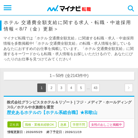
ホテル 交通費全額支給に関する求人・転職・中途採用
情報＜8/7（金）更新＞
マイナビ転職では「ホテル 交通費全額支給」に関連する転職・求人・中途採用
情報を多数掲載中!「ホテル 交通費全額支給」の転職・求人情報を探している
あなたにおすすめのお仕事を掲載しています。「ホテル 交通費全額支給」に関
連するキーワードからも転職・求人情報をお探しいただけるので、あなたにぴ
ったりのお仕事を見つけてみてください!
1～50件 (全2143件中)
…
1
2
3
4
5
43
株式会社グランビスタホテル＆リゾート | フジ・メディア・ホールディング
スG／ホテルや水族館を運営
歴史あるホテルの【ホテル系総合職】★和歌山
正社員
職種・業種未経験OK
急募
学歴不問
女性のおしごと掲載中
情報更新日：2026/05/29
終了予定日：
2026/11/19