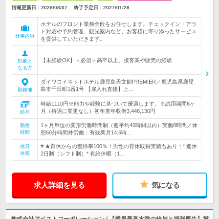
情報更新日：2026/08/07
終了予定日：
2027/01/28
ホテルのフロント業務全般をお任せします。チェックイン・アウ
ト対応や予約管理、観光案内など、お客様に寄り添ったサービス
仕事内容
を提供していただきます。
【未経験OK】＜必須＞高卒以上、接客業や販売の経験
対象と
なる方
ダイワロイネットホテル鹿児島天文館PREMIER／鹿児島県鹿児
島市千日町1番1号 【雇入れ直後】上…
勤務地
時給1110円※能力や経験に基づいて優遇します。※試用期間6ヶ
月（待遇に変更なし）初年度年収例3,448,130円
給与
1ヶ月単位の変形労働時間制（週平均40時間以内）実働8時間／休
勤務
時間
憩60分時間外労働：有残業月14.6時…
# ★育休からの復帰率100％！男性の育休取得実績もあり！* 週休
休日
休暇
2日制（シフト制）* 有給休暇（1…
求人詳細を見る
気になる