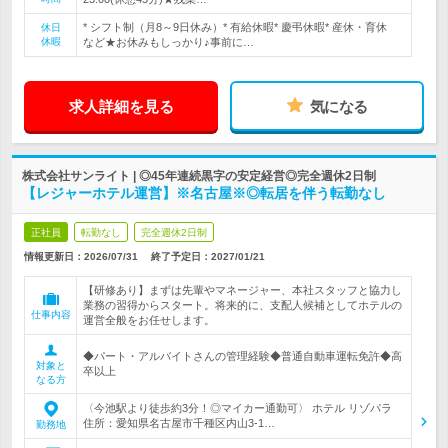
* シフト制（月8～9日休み）* 有給休暇* 慶弔休暇* 産休・育休
休日
休暇
など★お休みもしっかり♪事前に…
求人詳細を見る
気になる
株式会社サンライト | ◎45年連続黒字の安定経営◎完全週休2日制
【レジャーホテル運営】※名古屋※◎転居を伴う転勤なし
正社員
転勤なし
完全週休2日制
情報更新日：2026/07/31
終了予定日：
2027/01/21
【研修あり】まずは先輩やマネージャー、本社スタッフと協力し
業務の習得からスタート。将来的に、支配人候補としてホテルの
仕事内容
運営全般をお任せします。
◆パート・アルバイトさんの管理経験◆普通自動車運転免許◆高
対象と
卒以上
なる方
〈今池駅より徒歩約3分！◎マイカー通勤可〉 ホテル リゾパラ
住所：愛知県名古屋市千種区内山3-1…
勤務地