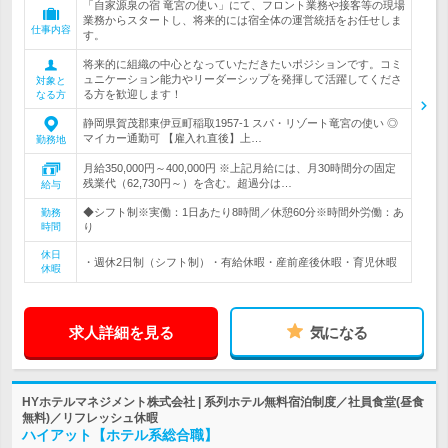
「自家源泉の宿 竜宮の使い」にて、フロント業務や接客等の現場
業務からスタートし、将来的には宿全体の運営統括をお任せしま
仕事内容
す。
将来的に組織の中心となっていただきたいポジションです。コミ
ュニケーション能力やリーダーシップを発揮して活躍してくださ
対象と
る方を歓迎します！
なる方
静岡県賀茂郡東伊豆町稲取1957-1 スパ・リゾート竜宮の使い ◎
マイカー通勤可 【雇入れ直後】上…
勤務地
月給350,000円～400,000円 ※上記月給には、月30時間分の固定
残業代（62,730円～）を含む。超過分は…
給与
◆シフト制※実働：1日あたり8時間／休憩60分※時間外労働：あ
勤務
時間
り
休日
・週休2日制（シフト制）・有給休暇・産前産後休暇・育児休暇
休暇
求人詳細を見る
気になる
HYホテルマネジメント株式会社 | 系列ホテル無料宿泊制度／社員食堂(昼食
無料)／リフレッシュ休暇
ハイアット【ホテル系総合職】