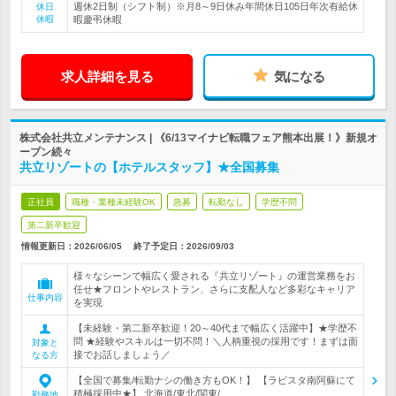
週休2日制（シフト制）※月8～9日休み年間休日105日年次有給休
休日
休暇
暇慶弔休暇
求人詳細を見る
気になる
株式会社共立メンテナンス | 《6/13マイナビ転職フェア熊本出展！》新規オ
ープン続々
共立リゾートの【ホテルスタッフ】★全国募集
正社員
職種・業種未経験OK
急募
転勤なし
学歴不問
第二新卒歓迎
情報更新日：2026/06/05
終了予定日：
2026/09/03
様々なシーンで幅広く愛される『共立リゾート』の運営業務をお
任せ★フロントやレストラン、さらに支配人など多彩なキャリア
仕事内容
を実現
【未経験・第二新卒歓迎！20～40代まで幅広く活躍中】★学歴不
問 ★経験やスキルは一切不問！＼人柄重視の採用です！まずは面
対象と
接でお話しましょう／
なる方
【全国で募集/転勤ナシの働き方もOK！】 【ラビスタ南阿蘇にて
積極採用中★】 北海道/東北/関東/…
勤務地