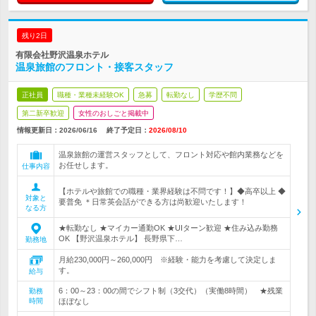
残り2日
有限会社野沢温泉ホテル
温泉旅館のフロント・接客スタッフ
正社員
職種・業種未経験OK
急募
転勤なし
学歴不問
第二新卒歓迎
女性のおしごと掲載中
情報更新日：2026/06/16
終了予定日：
2026/08/10
温泉旅館の運営スタッフとして、フロント対応や館内業務などを
お任せします。
仕事内容
【ホテルや旅館での職種・業界経験は不問です！】◆高卒以上 ◆
対象と
要普免 ＊日常英会話ができる方は尚歓迎いたします！
なる方
★転勤なし ★マイカー通勤OK ★UIターン歓迎 ★住み込み勤務
OK 【野沢温泉ホテル】 長野県下…
勤務地
月給230,000円～260,000円 ※経験・能力を考慮して決定しま
す。
給与
6：00～23：00の間でシフト制（3交代）（実働8時間） ★残業
勤務
時間
ほぼなし