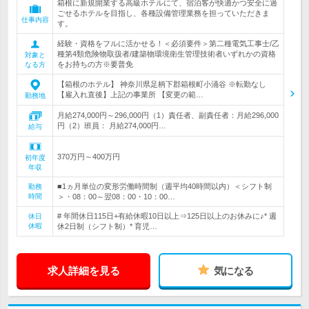
箱根に新規開業する高級ホテルにて、宿泊客が快適かつ安全に過
ごせるホテルを目指し、各種設備管理業務を担っていただきま
仕事内容
す。
経験・資格をフルに活かせる！＜必須要件＞第二種電気工事士/乙
種第4類危険物取扱者/建築物環境衛生管理技術者いずれかの資格
対象と
をお持ちの方※要普免
なる方
【箱根のホテル】 神奈川県足柄下郡箱根町小涌谷 ※転勤なし
【雇入れ直後】上記の事業所 【変更の範…
勤務地
月給274,000円～296,000円（1）責任者、副責任者：月給296,000
円（2）班員： 月給274,000円…
給与
370万円～400万円
初年度
年収
■1ヵ月単位の変形労働時間制（週平均40時間以内）＜シフト制
勤務
時間
＞・08：00～翌08：00・10：00…
# 年間休日115日+有給休暇10日以上⇒125日以上のお休みに♪* 週
休日
休暇
休2日制（シフト制）* 育児…
求人詳細を見る
気になる