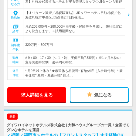
迎】札幌を代表するホテルを守る管理スタッフ◎UIターンも歓迎
なる方
【U・Iターン歓迎／札幌駅直結】 JRタワーホテル日航札幌／北
海道札幌市中央区北5条西2丁目5番地…
勤務地
月給208,000円～280,000円※年齢・経験等を考慮し、弊社規定に
より決定します。※試用期間なし
給与
320万円～500万円
初年度
年収
# 9：00～17：30（シフト制、実働平均7.5時間）※1ヶ月単位の
勤務
時間
変形労働時間制（週平均40時間…
* 月9日以上休み└★希望休も相談可* 有給休暇（入社時付与）* 慶
休日
休暇
弔休暇* 産前・産後休暇* 育児…
求人詳細を見る
気になる
新着
ダイワロイネットホテルズ株式会社 | 大和ハウスグループの一員！全国でモ
ダンなホテルを運営
＜福岡／福岡市＞ホテルの【フロントスタッフ】★未経験OK