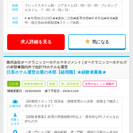
フレックスタイム制・コアタイム10：00～15：00・フレキシブ
勤務
時間
ルタイム 7：00～9：00／15：…
# ★年間休日123日★■週休二日制■夏季休暇■年末年始■有休■慶
休日
休暇
弔・積立有給休暇制度■ステップ休暇…
求人詳細を見る
気になる
株式会社オークラニッコーホテルマネジメント | オークラニッコーホテルズ
の本部◆国内外で合計79ホテルを運営
日系ホテル運営企業の本部【経理職】★経験者募集★
正社員
業種未経験OK
急募
第二新卒歓迎
女性のおしごと掲載中
情報更新日：2026/06/05
終了予定日：
2026/11/26
【財務部スタッフ】現預金・債権管理から決算・税務まで幅広く
担当いただきます！
仕事内容
【経験者募集】経理の実務経験3年以上・基本的なPCスキルをお
対象と
持ちの方
なる方
《虎ノ門ヒルズ駅・神谷町駅・虎ノ門駅・溜池山王駅から徒歩6