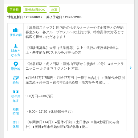
正社員
業種未経験OK
急募
情報更新日：2026/06/12
終了予定日：
2026/12/03
【法務部スタッフ】国内外のホテルオーナーやIT企業等との契約
審査から、各グループホテルへの法的指導、特命案件の対応まで
仕事内容
幅広く担当いただきます！
【経験者募集】大卒（法学部等）以上・法務の実務経験5年以
対象と
上・基本的なPCスキルをお持ちの方
なる方
《神谷町駅・虎ノ門駅・溜池山王駅から徒歩6～9分》 ●オークラ
ニッコー ホテルマネジメント 本部…
勤務地
■月給34万7,750円～月給47万円（一律手当含む）＋残業代全額別
途支給＋諸手当＋賞与年2回※経験・能力等を考慮し…
給与
550万円～606万円
初年度
年収
勤務
・9:00～17:30（休憩60分含む）
時間
《年間休日114日》●週休2日制（土日休み ※第4土曜日のみ出
休日
休暇
社）●祝日●年末年始休暇●有給休暇●慶…