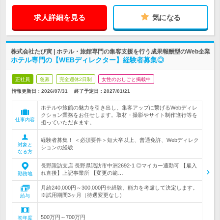
求人詳細を見る
気になる
株式会社たび寅 | ホテル・旅館専門の集客支援を行う成果報酬型のWeb企業
ホテル専門の【WEBディレクター】経験者募集◎
正社員
急募
完全週休2日制
女性のおしごと掲載中
情報更新日：2026/07/31
終了予定日：
2027/01/21
ホテルや旅館の魅力を引き出し、集客アップに繋げるWebディレ
クション業務をお任せします。取材・撮影やサイト制作進行等を
仕事内容
担っていただきます。
経験者募集！ ＜必須要件＞短大卒以上、普通免許、Webディレク
対象と
ションの経験
なる方
長野諏訪支店 長野県諏訪市中洲2692-1 ◎マイカー通勤可 【雇入
れ直後】上記事業所 【変更の範…
勤務地
月給240,000円～300,000円※経験、能力を考慮して決定します。
※試用期間3ヶ月（待遇変更なし）
給与
500万円～700万円
初年度