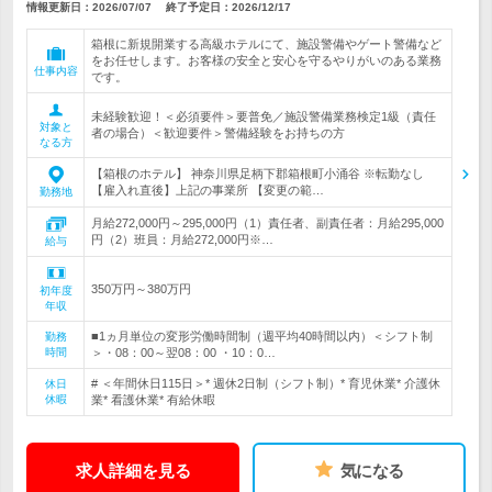
情報更新日：2026/07/07
終了予定日：
2026/12/17
箱根に新規開業する高級ホテルにて、施設警備やゲート警備など
をお任せします。お客様の安全と安心を守るやりがいのある業務
仕事内容
です。
未経験歓迎！＜必須要件＞要普免／施設警備業務検定1級（責任
対象と
者の場合）＜歓迎要件＞警備経験をお持ちの方
なる方
【箱根のホテル】 神奈川県足柄下郡箱根町小涌谷 ※転勤なし
【雇入れ直後】上記の事業所 【変更の範…
勤務地
月給272,000円～295,000円（1）責任者、副責任者：月給295,000
円（2）班員：月給272,000円※…
給与
350万円～380万円
初年度
年収
■1ヵ月単位の変形労働時間制（週平均40時間以内）＜シフト制
勤務
時間
＞・08：00～翌08：00 ・10：0…
# ＜年間休日115日＞* 週休2日制（シフト制）* 育児休業* 介護休
休日
休暇
業* 看護休業* 有給休暇
求人詳細を見る
気になる