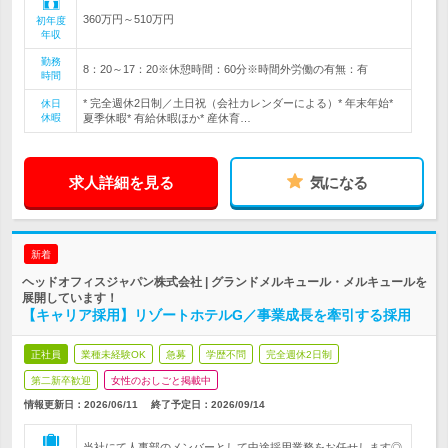
360万円～510万円
初年度
年収
勤務
8：20～17：20※休憩時間：60分※時間外労働の有無：有
時間
* 完全週休2日制／土日祝（会社カレンダーによる）* 年末年始*
休日
休暇
夏季休暇* 有給休暇ほか* 産休育…
求人詳細を見る
気になる
新着
ヘッドオフィスジャパン株式会社 | グランドメルキュール・メルキュールを
展開しています！
【キャリア採用】リゾートホテルG／事業成長を牽引する採用
正社員
業種未経験OK
急募
学歴不問
完全週休2日制
第二新卒歓迎
女性のおしごと掲載中
情報更新日：2026/06/11
終了予定日：
2026/09/14
当社にて人事部のメンバーとして中途採用業務をお任せします◎