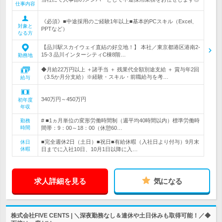
仕事内容
《必須》■中途採用のご経験1年以上■基本的PCスキル（Excel、
対象と
PPTなど）
なる方
【品川駅スカイウェイ直結の好立地！】 本社／東京都港区港南2-
15-3 品川インターシティC棟8階…
勤務地
◆月給22万円以上 ＋諸手当 ＋ 残業代全額別途支給 ＋ 賞与年2回
（3.5か月分支給）※経験・スキル・前職給与を考…
給与
340万円～450万円
初年度
年収
# ■1ヵ月単位の変形労働時間制（週平均40時間以内）標準労働時
勤務
時間
間帯：9：00～18：00（休憩60…
■完全週休2日（土日）■祝日■有給休暇（入社日より付与）9月末
休日
休暇
日までに入社10日、10月1日以降に入…
求人詳細を見る
気になる
株式会社FIVE CENTS | ＼深夜勤務なし＆連休や土日休みも取得可能！／◆