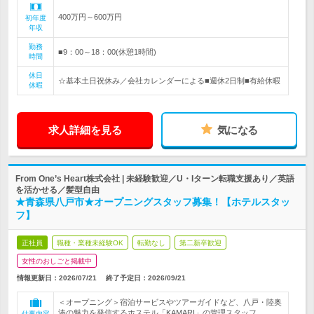
400万円～600万円
初年度
年収
勤務
■9：00～18：00(休憩1時間)
時間
休日
☆基本土日祝休み／会社カレンダーによる■週休2日制■有給休暇
休暇
求人詳細を見る
気になる
From One’s Heart株式会社 | 未経験歓迎／U・Iターン転職支援あり／英語
を活かせる／髪型自由
★青森県八戸市★オープニングスタッフ募集！【ホテルスタッ
フ】
正社員
職種・業種未経験OK
転勤なし
第二新卒歓迎
女性のおしごと掲載中
情報更新日：2026/07/21
終了予定日：
2026/09/21
＜オープニング＞宿泊サービスやツアーガイドなど、八戸・陸奥
湊の魅力を発信するホステル「KAMARI」の管理スタッフ
仕事内容