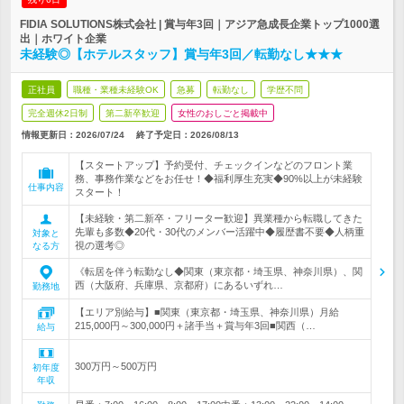
FIDIA SOLUTIONS株式会社 | 賞与年3回｜アジア急成長企業トップ1000選
出｜ホワイト企業
未経験◎【ホテルスタッフ】賞与年3回／転勤なし★★★
正社員
職種・業種未経験OK
急募
転勤なし
学歴不問
完全週休2日制
第二新卒歓迎
女性のおしごと掲載中
情報更新日：2026/07/24
終了予定日：
2026/08/13
【スタートアップ】予約受付、チェックインなどのフロント業
務、事務作業などをお任せ！◆福利厚生充実◆90%以上が未経験
仕事内容
スタート！
【未経験・第二新卒・フリーター歓迎】異業種から転職してきた
先輩も多数◆20代・30代のメンバー活躍中◆履歴書不要◆人柄重
対象と
視の選考◎
なる方
《転居を伴う転勤なし◆関東（東京都・埼玉県、神奈川県）、関
西（大阪府、兵庫県、京都府）にあるいずれ…
勤務地
【エリア別給与】■関東（東京都・埼玉県、神奈川県）月給
215,000円～300,000円＋諸手当＋賞与年3回■関西（…
給与
300万円～500万円
初年度
年収