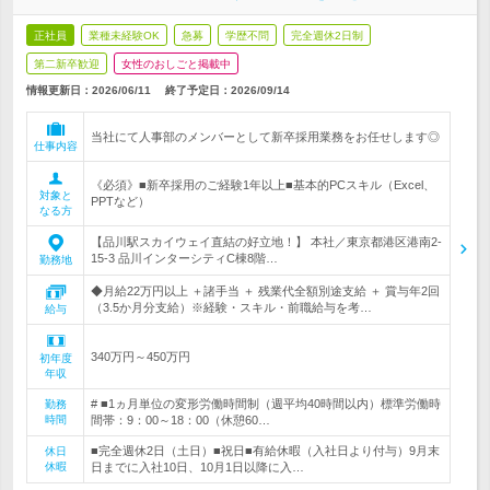
正社員
業種未経験OK
急募
学歴不問
完全週休2日制
第二新卒歓迎
女性のおしごと掲載中
情報更新日：2026/06/11
終了予定日：
2026/09/14
当社にて人事部のメンバーとして新卒採用業務をお任せします◎
仕事内容
《必須》■新卒採用のご経験1年以上■基本的PCスキル（Excel、
対象と
PPTなど）
なる方
【品川駅スカイウェイ直結の好立地！】 本社／東京都港区港南2-
15-3 品川インターシティC棟8階…
勤務地
◆月給22万円以上 ＋諸手当 ＋ 残業代全額別途支給 ＋ 賞与年2回
（3.5か月分支給）※経験・スキル・前職給与を考…
給与
340万円～450万円
初年度
年収
# ■1ヵ月単位の変形労働時間制（週平均40時間以内）標準労働時
勤務
時間
間帯：9：00～18：00（休憩60…
■完全週休2日（土日）■祝日■有給休暇（入社日より付与）9月末
休日
休暇
日までに入社10日、10月1日以降に入…