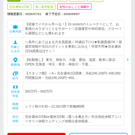
完全週休2日制
第二新卒歓迎
女性のおしごと掲載中
情報更新日：2026/07/21
終了予定日：
2026/09/07
【研修でイチから学べる！】Dr.stretchのトレーナーとして、お
客様のカラダづくりをサポート◇店舗運営やSNS発信、グローバ
仕事内容
ル展開などにも携われます
＼条件にあてはまる方全員面接／35歳以下(※)★私服面接OK！面
接官情報や当日のポイントを事前にお伝え！学歴不問★完全週休
対象と
2日&残業ほぼナシ！
なる方
【転勤無し】 東京、神奈川、大阪、愛知、滋賀、岐阜に新店
OPEN 北海道・埼玉・東京・神奈川・千葉…
勤務地
【スタッフ職】＜A＞完全週休2日関東：月給246,100円~400,000
円関東以外：月給236,200円~400,…
給与
350万円～600万円
初年度
年収
勤務
シフト制※9:30～21:30の間で実働8時間
時間
完全週休2日制or週休3日制（選べる働き方）年次有給休暇アニバ
休日
休暇
ーサリー休暇ウェディング休暇出産休暇産…