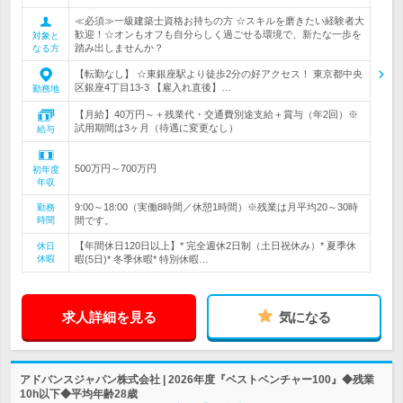
≪必須≫一級建築士資格お持ちの方 ☆スキルを磨きたい経験者大
歓迎！☆オンもオフも自分らしく過ごせる環境で、新たな一歩を
対象と
踏み出しませんか？
なる方
【転勤なし】 ☆東銀座駅より徒歩2分の好アクセス！ 東京都中央
区銀座4丁目13-3 【雇入れ直後】…
勤務地
【月給】40万円～＋残業代・交通費別途支給＋賞与（年2回）※
試用期間は3ヶ月（待遇に変更なし）
給与
500万円～700万円
初年度
年収
9:00～18:00（実働8時間／休憩1時間）※残業は月平均20～30時
勤務
時間
間です。
【年間休日120日以上】* 完全週休2日制（土日祝休み）* 夏季休
休日
休暇
暇(5日)* 冬季休暇* 特別休暇…
求人詳細を見る
気になる
アドバンスジャパン株式会社 | 2026年度『ベストベンチャー100』◆残業
10h以下◆平均年齢28歳