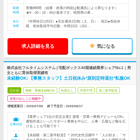
実働8時間 （始業・終業の時刻は配属先により異なります）
勤務
時間
★9：00～18：00が基本です。時間帯の希…
《年間休日125日》●完全週休2日制（土、日）、祝日●有給休
休日
休暇
暇 有休取得平均日数：年間15日（202…
求人詳細を見る
気になる
株式会社フルタイムシステム | 宅配ボックス40期連続業界シェアNo.1｜男
女ともに育休取得実績有
未経験OK♪【事務スタッフ】土日祝休み*原則定時退社*私服OK
正社員
職種・業種未経験OK
転勤なし
学歴不問
第二新卒歓迎
女性のおしごと掲載中
情報更新日：2026/07/06
終了予定日：
2026/08/17
【業界シェア1位の安定企業】接客・営業⇒事務デビューもOK♪
書類作成といったサポート事務を中心に、人事・広報など幅を広
仕事内容
げることも可能です！
【未経験・第二新卒歓迎】＊20代女性活躍中＊「人が好き」「サ
ポート役をやってみたい」「SNSまわりが得意」そんな個性を評