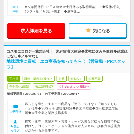
# ＼年間休日113日＆連休や土日休みも取得可能！／◆週休2日制
休日
休暇
(シフト制／月8日～9日) ◆夏季休…
求人詳細を見る
気になる
コスモエコロジー株式会社 | 未経験者大歓迎◆柔軟に休みを取得◆残業ほ
ぼなし◆ノルマなし
地球環境に貢献！エコ商品を知ってもらう【営業職・PRスタッ
フ】
正社員
職種・業種未経験OK
急募
転勤なし
学歴不問
完全週休2日制
第二新卒歓迎
女性のおしごと掲載中
情報更新日：2026/07/31
終了予定日：
2026/09/17
暮らしを豊かにするエコ商品を「売る」ではなく「知ってもら
う」仕事◆SDGｓ＆ 温暖化対策◆再エネ推進◆国も助成金で応
仕事内容
援◆大手企業と業務提携多数
接客・販売・店舗運営・営業・サービス業など様々な職種で身に
付けた、コミュニケーション能力や対人スキル、接客力や提案力
対象と
が活かせるお仕事です。
なる方