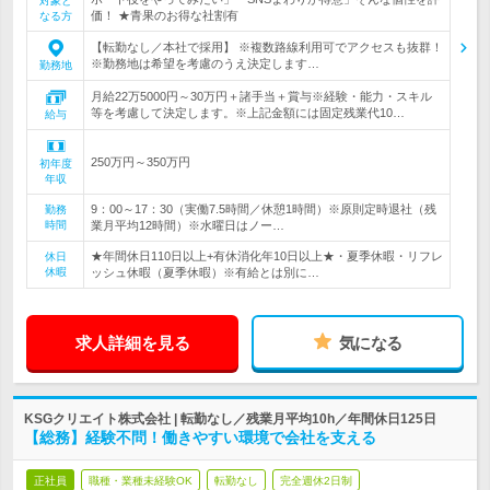
対象と
価！ ★青果のお得な社割有
なる方
【転勤なし／本社で採用】 ※複数路線利用可でアクセスも抜群！
※勤務地は希望を考慮のうえ決定します…
勤務地
月給22万5000円～30万円＋諸手当＋賞与※経験・能力・スキル
等を考慮して決定します。※上記金額には固定残業代10…
給与
250万円～350万円
初年度
年収
9：00～17：30（実働7.5時間／休憩1時間）※原則定時退社（残
勤務
時間
業月平均12時間）※水曜日はノー…
★年間休日110日以上+有休消化年10日以上★・夏季休暇・リフレ
休日
休暇
ッシュ休暇（夏季休暇）※有給とは別に…
求人詳細を見る
気になる
KSGクリエイト株式会社 | 転勤なし／残業月平均10h／年間休日125日
【総務】経験不問！働きやすい環境で会社を支える
正社員
職種・業種未経験OK
転勤なし
完全週休2日制