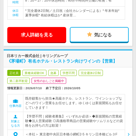
8：20～17：20※休憩時間：60分※時間外労働の有無：有
時間
* 完全週休2日制／土日祝（会社カレンダーによる）* 年末年始*
休日
休暇
夏季休暇* 有給休暇ほか* 産休育…
求人詳細を見る
気になる
日本リカー株式会社 | キリングループ
《茅場町》有名ホテル・レストラン向けワインの【営業】
正社員
業種未経験OK
急募
学歴不問
完全週休2日制
第二新卒歓迎
女性のおしごと掲載中
情報更新日：2026/07/10
終了予定日：
2026/10/05
既存顧客から担当★高級ホテル、レストラン、ワインショップな
どへのワイン営業をお任せします。ゆくゆくは新規開拓もお任せ
仕事内容
していきます！
【学歴不問｜経験者募集】＜いずれか必須＞◆新規開拓の営業経
験◆法人営業経験 ◎高価格帯商品の営業経験やソムリエなどの資
対象と
格をお持ちの方は歓迎！
なる方
＜本社＞ 東京都中央区日本橋小網町2-5 キリン日本橋ビル３F