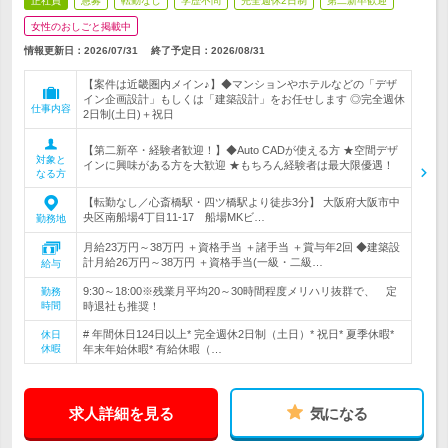
正社員
急募
転勤なし
学歴不問
完全週休2日制
第二新卒歓迎
女性のおしごと掲載中
情報更新日：2026/07/31
終了予定日：
2026/08/31
【案件は近畿圏内メイン♪】◆マンションやホテルなどの「デザ
イン企画設計」もしくは「建築設計」をお任せします ◎完全週休
仕事内容
2日制(土日)＋祝日
【第二新卒・経験者歓迎！】◆Auto CADが使える方 ★空間デザ
対象と
インに興味がある方を大歓迎 ★もちろん経験者は最大限優遇！
なる方
【転勤なし／心斎橋駅・四ツ橋駅より徒歩3分】 大阪府大阪市中
央区南船場4丁目11-17 船場MKビ…
勤務地
月給23万円～38万円 ＋資格手当 ＋諸手当 ＋賞与年2回 ◆建築設
計月給26万円～38万円 ＋資格手当(一級・二級…
給与
9:30～18:00※残業月平均20～30時間程度メリハリ抜群で、 定
勤務
時間
時退社も推奨！
# 年間休日124日以上* 完全週休2日制（土日）* 祝日* 夏季休暇*
休日
休暇
年末年始休暇* 有給休暇（…
求人詳細を見る
気になる