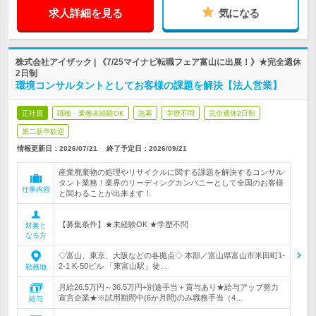
求人詳細を見る
気になる
株式会社アイザック | 《7/25マイナビ転職フェア富山に出展！》★完全週休
2日制
環境コンサルタントとしてお客様の課題を解決【法人営業】
正社員
職種・業種未経験OK
急募
学歴不問
完全週休2日制
第二新卒歓迎
情報更新日：2026/07/21
終了予定日：
2026/09/21
産業廃棄物の処理やリサイクルに関する課題を解決するコンサル
タント業務！業界のリーディングカンパニーとして全国のお客様
仕事内容
と関わることが出来ます！
【募集条件】★未経験OK ★学歴不問
対象と
なる方
◇富山、東京、大阪などの各拠点◇ 本部／富山県富山市米田町1-
2-1 K-50ビル 「東富山駅」徒…
勤務地
月給26.5万円～36.5万円+別途手当＋賞与あり★給与アップ努力
宣言企業★※試用期間中(6か月間)のみ職務手当（4…
給与