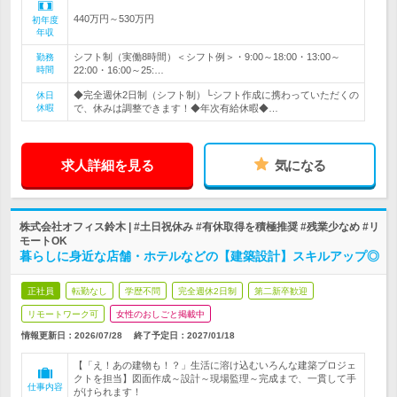
440万円～530万円
初年度
年収
シフト制（実働8時間）＜シフト例＞・9:00～18:00・13:00～
勤務
時間
22:00・16:00～25:…
◆完全週休2日制（シフト制）└シフト作成に携わっていただくの
休日
休暇
で、休みは調整できます！◆年次有給休暇◆…
求人詳細を見る
気になる
株式会社オフィス鈴木 | #土日祝休み #有休取得を積極推奨 #残業少なめ #リ
モートOK
暮らしに身近な店舗・ホテルなどの【建築設計】スキルアップ◎
正社員
転勤なし
学歴不問
完全週休2日制
第二新卒歓迎
リモートワーク可
女性のおしごと掲載中
情報更新日：2026/07/28
終了予定日：
2027/01/18
【「え！あの建物も！？」生活に溶け込むいろんな建築プロジェ
クトを担当】図面作成～設計～現場監理～完成まで、一貫して手
仕事内容
がけられます！