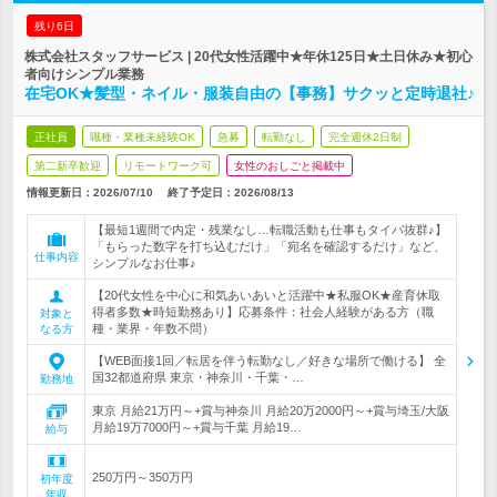
残り6日
株式会社スタッフサービス | 20代女性活躍中★年休125日★土日休み★初心
者向けシンプル業務
在宅OK★髪型・ネイル・服装自由の【事務】サクッと定時退社♪
正社員
職種・業種未経験OK
急募
転勤なし
完全週休2日制
第二新卒歓迎
リモートワーク可
女性のおしごと掲載中
情報更新日：2026/07/10
終了予定日：
2026/08/13
【最短1週間で内定・残業なし…転職活動も仕事もタイパ抜群♪】
「もらった数字を打ち込むだけ」「宛名を確認するだけ」など、
仕事内容
シンプルなお仕事♪
【20代女性を中心に和気あいあいと活躍中★私服OK★産育休取
得者多数★時短勤務あり】応募条件：社会人経験がある方（職
対象と
種・業界・年数不問）
なる方
【WEB面接1回／転居を伴う転勤なし／好きな場所で働ける】 全
国32都道府県 東京・神奈川・千葉・…
勤務地
東京 月給21万円～+賞与神奈川 月給20万2000円～+賞与埼玉/大阪
月給19万7000円～+賞与千葉 月給19…
給与
250万円～350万円
初年度
年収