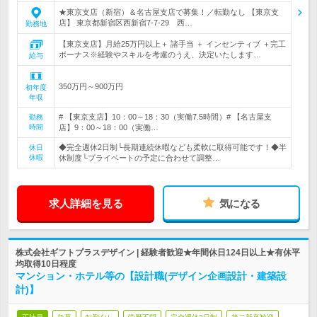
★東京支店（新宿）＆名古屋支店で募集！／転勤なし 【東京支
店】 東京都新宿区西新宿7-7-29 西…
勤務地
【東京支店】月給25万円以上＋ 諸手当 ＋ インセンティブ ＋完工
ボーナス※経験やスキルを考慮のうえ、決定いたします…
給与
350万円～900万円
初年度
年収
# 【東京支店】10：00～18：30（実働7.5時間）# 【名古屋支
勤務
時間
店】9：00～18：00（実働…
◆完全週休2日制└長期連続休暇なども柔軟に取得可能です！◆半
休日
休暇
休制度└プライベートの予定に合わせて調整…
求人詳細を見る
気になる
株式会社ギフトプラスデザイン | 経験者歓迎★年間休日124日以上★有休平
均取得10日程度
マンション・ホテル等の【設計職(デザイン企画設計・建築設
計)】