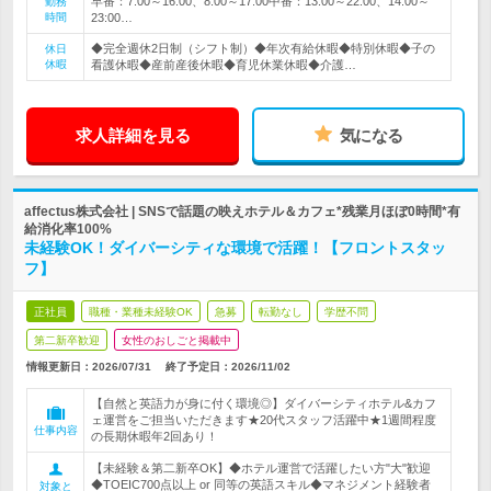
早番：7:00～16:00、8:00～17:00中番：13:00～22:00、14:00～
勤務
時間
23:00…
◆完全週休2日制（シフト制）◆年次有給休暇◆特別休暇◆子の
休日
休暇
看護休暇◆産前産後休暇◆育児休業休暇◆介護…
求人詳細を見る
気になる
affectus株式会社 | SNSで話題の映えホテル＆カフェ*残業月ほぼ0時間*有
給消化率100%
未経験OK！ダイバーシティな環境で活躍！【フロントスタッ
フ】
正社員
職種・業種未経験OK
急募
転勤なし
学歴不問
第二新卒歓迎
女性のおしごと掲載中
情報更新日：2026/07/31
終了予定日：
2026/11/02
【自然と英語力が身に付く環境◎】ダイバーシティホテル&カフ
ェ運営をご担当いただきます★20代スタッフ活躍中★1週間程度
仕事内容
の長期休暇年2回あり！
【未経験＆第二新卒OK】◆ホテル運営で活躍したい方"大"歓迎
◆TOEIC700点以上 or 同等の英語スキル◆マネジメント経験者
対象と