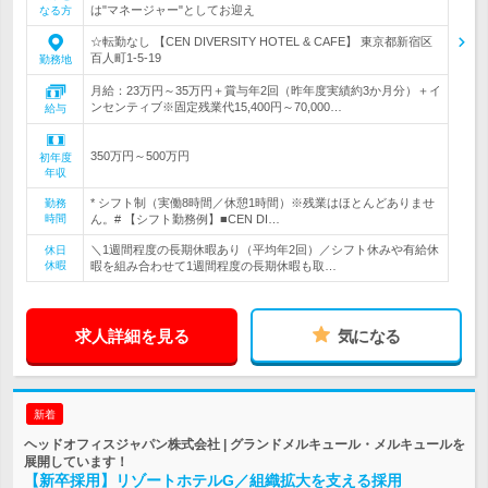
は"マネージャー"としてお迎え
なる方
☆転勤なし 【CEN DIVERSITY HOTEL & CAFE】 東京都新宿区
百人町1-5-19
勤務地
月給：23万円～35万円＋賞与年2回（昨年度実績約3か月分）＋イ
ンセンティブ※固定残業代15,400円～70,000…
給与
350万円～500万円
初年度
年収
* シフト制（実働8時間／休憩1時間）※残業はほとんどありませ
勤務
時間
ん。# 【シフト勤務例】■CEN DI…
＼1週間程度の長期休暇あり（平均年2回）／シフト休みや有給休
休日
休暇
暇を組み合わせて1週間程度の長期休暇も取…
求人詳細を見る
気になる
新着
ヘッドオフィスジャパン株式会社 | グランドメルキュール・メルキュールを
展開しています！
【新卒採用】リゾートホテルG／組織拡大を支える採用