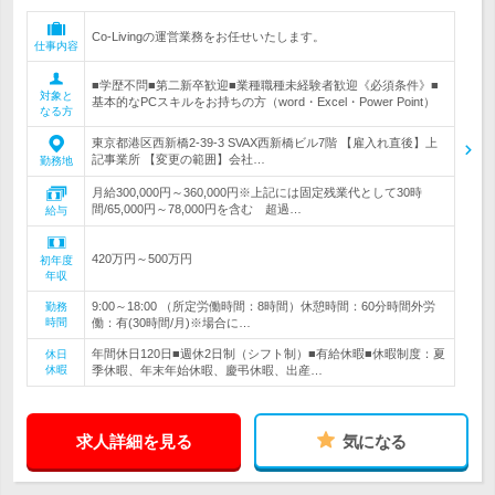
Co-Livingの運営業務をお任せいたします。
仕事内容
■学歴不問■第二新卒歓迎■業種職種未経験者歓迎《必須条件》■
対象と
基本的なPCスキルをお持ちの方（word・Excel・Power Point）
なる方
東京都港区西新橋2-39-3 SVAX西新橋ビル7階 【雇入れ直後】上
記事業所 【変更の範囲】会社…
勤務地
月給300,000円～360,000円※上記には固定残業代として30時
間/65,000円～78,000円を含む 超過…
給与
420万円～500万円
初年度
年収
9:00～18:00 （所定労働時間：8時間）休憩時間：60分時間外労
勤務
時間
働：有(30時間/月)※場合に…
年間休日120日■週休2日制（シフト制）■有給休暇■休暇制度：夏
休日
休暇
季休暇、年末年始休暇、慶弔休暇、出産…
求人詳細を見る
気になる