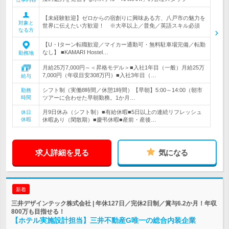
【未経験歓迎】ゼロからの宿創りに興味ある方、八戸市の魅力を
対象と
世界に伝えたい方歓迎！ ※大卒以上／普免／英語スキル必須
なる方
【U・Iターン転職歓迎／マイカー通勤可・無料駐車場完備／転勤
なし】 ■KAMARI Hostel…
勤務地
月給25万7,000円～＜昇格モデル＞■入社1年目（一般）月給25万
7,000円（年収目安308万円）■入社3年目（…
給与
シフト制（実働8時間／休憩1時間）【早朝】5:00～14:00（朝市
勤務
時間
ツアーに合わせた早朝勤務。1か月…
月9日休み（シフト制）■有給休暇■5日以上の連続リフレッシュ
休日
休暇
休暇あり（閑散期）■慶弔休暇■産前・産後…
求人詳細を見る
気になる
新着
三井デザインテック株式会社 | 年休127日／完休2日制／賞与6.2か月！年収
800万も目指せる！
【ホテル実施設計担当】三井不動産G唯一の総合内装企業