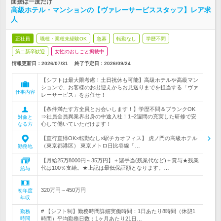
面接は一度だけ
高級ホテル・マンションの【ヴァレーサービススタッフ】レア求
人
正社員
職種・業種未経験OK
急募
転勤なし
学歴不問
第二新卒歓迎
女性のおしごと掲載中
情報更新日：2026/07/31
終了予定日：
2026/09/24
【シフトは最大限考慮！土日祝休も可能】高級ホテルや高級マン
ションで、お客様のお出迎えからお見送りまでを担当する「ヴァ
仕事内容
レーサービス」をお任せ！
【条件満たす方全員とお会いします！】学歴不問＆ブランクOK
⇒社員全員異業界出身の中途入社！1~2週間の充実した研修で安
対象と
心して働いていただけます！
なる方
【直行直帰OK×転勤なし×駅チカオフィス】 虎ノ門の高級ホテル
（東京都港区） 東京メトロ日比谷線「…
勤務地
【月給25万8000円～35万円】＋諸手当(残業代など)＋賞与★残業
代は100％支給。★上記は最低保証額となります。…
給与
320万円～450万円
初年度
年収
# 【シフト制】勤務時間詳細実働時間：1日あたり8時間（休憩1
勤務
時間
時間）平均勤務日数：1ヶ月あたり21日…