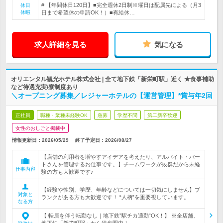
# 【年間休日120日】■完全週休2日制※曜日は配属先による（月3
休日
休暇
日まで希望休の申請OK！）■有給休…
求人詳細を見る
気になる
オリエンタル観光ホテル株式会社 | 全て地下鉄「新栄町駅」近く ★食事補助
など待遇充実/寮制度あり
＼オープニング募集／レジャーホテルの【運営管理】*賞与年2回
正社員
職種・業種未経験OK
急募
学歴不問
第二新卒歓迎
女性のおしごと掲載中
情報更新日：2026/05/29
終了予定日：
2026/08/27
【店舗の利用者を増やすアイデアを考えたり、アルバイト・パー
トさんを管理するお仕事です。】チームワークが抜群だから未経
仕事内容
験の方も大歓迎です♪
【経験や性別、学歴、年齢などについては一切気にしません】ブ
対象と
ランクがある方も大歓迎です！ “人柄”を重要視しています。
なる方
【 転居を伴う転勤なし｜地下鉄”駅チカ通勤”OK！】 ※全店舗、