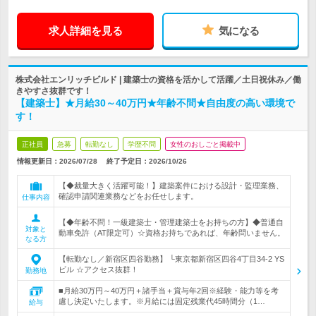
求人詳細を見る
気になる
株式会社エンリッチビルド | 建築士の資格を活かして活躍／土日祝休み／働
きやすさ抜群です！
【建築士】★月給30～40万円★年齢不問★自由度の高い環境で
す！
正社員
急募
転勤なし
学歴不問
女性のおしごと掲載中
情報更新日：2026/07/28
終了予定日：
2026/10/26
【◆裁量大きく活躍可能！】建築案件における設計・監理業務、
確認申請関連業務などをお任せします。
仕事内容
【◆年齢不問！一級建築士・管理建築士をお持ちの方】◆普通自
対象と
動車免許（AT限定可）☆資格お持ちであれば、年齢問いません。
なる方
【転勤なし／新宿区四谷勤務】 └東京都新宿区四谷4丁目34-2 YS
ビル ☆アクセス抜群！
勤務地
■月給30万円～40万円＋諸手当＋賞与年2回※経験・能力等を考
慮し決定いたします。※月給には固定残業代45時間分（1…
給与