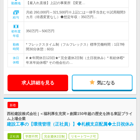
【雇入れ直後】上記の事業所 【変更…
勤務地
月給 260,000円～321,500円※上記には一律手当含む※試用期間3
カ月（待遇変更なし）◆想定年収：350万円…
給与
350万円～500万円
初年度
年収
* フレックスタイム制（フルフレックス）標準労働時間：1日7時
勤務
時間
間30分休憩：60分
# ★年間休日123日★* 完全週休2日制（土日祝休み）* 有給休暇*
休日
休暇
年末年始休暇* その他会社の…
求人詳細を見る
気になる
新着
西松建設株式会社 | ＜福利厚生充実＞創業150年超の歴史を誇る東証プライ
ム上場企業
建設工事の【環境管理（正社員）】◆札幌支店配属◆土日祝休み
正社員
学歴不問
完全週休2日制
リモートワーク可