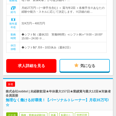
地下鉄「新栄町駅」から徒歩圏内！…
勤務地
月給27万円～(一律手当含む) ＋ 賞与年2回 ＋各種手当※あなたの
経験や能力・スキルに応じて決定します。※詳細の給…
給与
324万円～400万円
初年度
年収
◆シフト制（週休2日 実働8時間）≪シフト例≫* 9:00～18:00*
勤務
時間
15:00～24:00 ※…
休日
◆シフト制* 月8～10日休み（週休2日）
休暇
求人詳細を見る
気になる
新着
株式会社nobitel | 未経験歓迎★年休最大157日★業績賞与最大12回★対象者
全員面接
無理なく働ける好環境！【パーソナルトレーナー】月収35万可/
☆
正社員
職種・業種未経験OK
急募
転勤なし
学歴不問