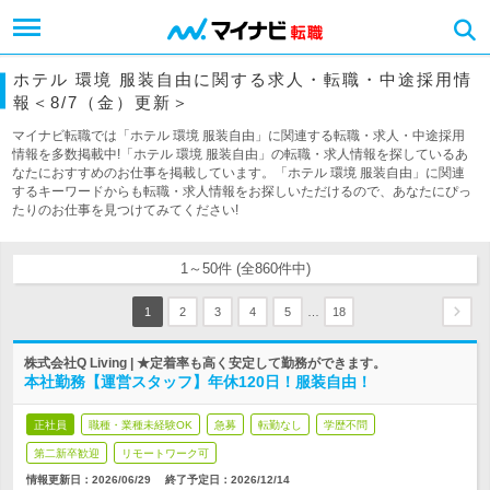
ホテル 環境 服装自由に関する求人・転職・中途採用情
報＜8/7（金）更新＞
マイナビ転職では「ホテル 環境 服装自由」に関連する転職・求人・中途採用
情報を多数掲載中!「ホテル 環境 服装自由」の転職・求人情報を探しているあ
なたにおすすめのお仕事を掲載しています。「ホテル 環境 服装自由」に関連
するキーワードからも転職・求人情報をお探しいただけるので、あなたにぴっ
たりのお仕事を見つけてみてください!
1～50件 (全860件中)
…
1
2
3
4
5
18
株式会社Q Living | ★定着率も高く安定して勤務ができます。
本社勤務【運営スタッフ】年休120日！服装自由！
正社員
職種・業種未経験OK
急募
転勤なし
学歴不問
第二新卒歓迎
リモートワーク可
情報更新日：2026/06/29
終了予定日：
2026/12/14