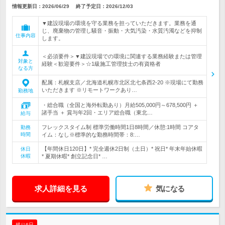
情報更新日：2026/06/29
終了予定日：
2026/12/03
▼建設現場の環境を守る業務を担っていただきます。業務を通
じ、廃棄物の管理し騒音・振動・大気汚染・水質汚濁などを抑制
仕事内容
します。
＜必須要件＞▼建設現場での環境に関連する業務経験または管理
対象と
経験＜歓迎要件＞☆1級施工管理技士の有資格者
なる方
配属：札幌支店／北海道札幌市北区北七条西2-20 ※現場にて勤務
いただきます ※リモートワークあり…
勤務地
・総合職（全国と海外転勤あり）月給505,000円～678,500円 ＋
諸手当 ＋ 賞与年2回・エリア総合職（東北…
給与
フレックスタイム制 標準労働時間1日8時間／休憩:1時間 コアタ
勤務
時間
イム：なし※標準的な勤務時間帯：8:…
【年間休日120日】* 完全週休2日制（土日）* 祝日* 年末年始休暇
休日
休暇
* 夏期休暇* 創立記念日* …
求人詳細を見る
気になる
残り6日