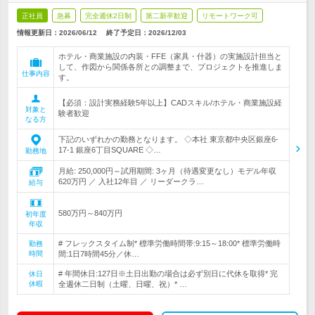
正社員
急募
完全週休2日制
第二新卒歓迎
リモートワーク可
情報更新日：2026/06/12
終了予定日：
2026/12/03
ホテル・商業施設の内装・FFE（家具・什器）の実施設計担当と
して、作図から関係各所との調整まで、プロジェクトを推進しま
仕事内容
す。
【必須：設計実務経験5年以上】CADスキル/ホテル・商業施設経
対象と
験者歓迎
なる方
下記のいずれかの勤務となります。 ◇本社 東京都中央区銀座6-
17-1 銀座6丁目SQUARE ◇…
勤務地
月給: 250,000円～試用期間: 3ヶ月（待遇変更なし）モデル年収
620万円 ／ 入社12年目 ／ リーダークラ…
給与
580万円～840万円
初年度
年収
# フレックスタイム制* 標準労働時間帯:9:15～18:00* 標準労働時
勤務
時間
間:1日7時間45分／休…
# 年間休日:127日※土日出勤の場合は必ず別日に代休を取得* 完
休日
休暇
全週休二日制（土曜、日曜、祝）* …