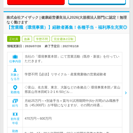
株式会社アイザック | 健康経営優良法人2026(大規模法人部門)に認定！無理
なく働けます
【営業職（環境事業）】経験者募集！各種手当・福利厚生充実◎
正社員
急募
学歴不問
完全週休2日制
情報更新日：2026/07/28
終了予定日：
2027/01/18
当社の「環境事業本部」にて営業活動（既存・新規）を行ってい
ただきます。
仕事内容
学歴不問【必須】リサイクル・産業廃棄物の営業経験者
対象と
なる方
◇富山、名古屋、東京、大阪などの各拠点◇ 環境事業本部／富山
県富山市米田町1-2-1 K-50ビル…
勤務地
月給25万円～+別途手当＋賞与※試用期間中(6か月間)のみ職務手
当（45,000円）が半額になりますが、その間の待遇…
給与
470万円～600万円
初年度
年収
勤務