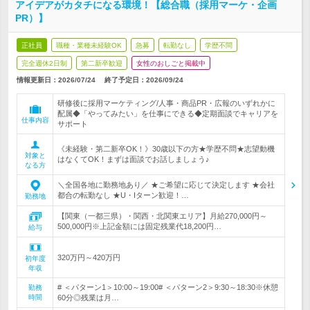
アイデアがカタチになる環境！【総合職（採用マーケ・企画
PR）】
正社員
職種・業種未経験OK
急募
転勤なし
学歴不問
完全週休2日制
第二新卒歓迎
女性のおしごと掲載中
情報更新日：2026/07/24
終了予定日：
2026/09/24
研修後に採用マーケティング/人事・商品PR・広報のいずれかに
配属◆「やってみたい」を仕事にできる◆定期面談でキャリアを
仕事内容
サポート
《未経験・第二新卒OK！》30歳以下の方★学歴不問★志望動機
対象と
はなくてOK！まずは面談でお話しましょう♪
なる方
＼全国各地に勤務地あり／ ★ご希望に応じて決定します ★会社
都合の転勤なし ★U・Iターン歓迎！…
勤務地
【関東（一都三県）・関西・北関東エリア】月給270,000円～
500,000円※上記金額には固定残業代18,200円…
給与
320万円～420万円
初年度
年収
# ＜パターン1＞10:00～19:00# ＜パターン2＞9:30～18:30※休憩
勤務
時間
60分◎残業は月…