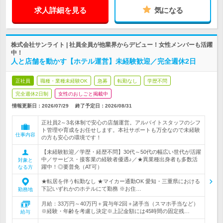
求人詳細を見る
気になる
株式会社サンライト | 社員全員が他業界からデビュー！女性メンバーも活躍
中！
人と店舗を動かす【ホテル運営】未経験歓迎／完全週休2日
正社員
職種・業種未経験OK
急募
転勤なし
学歴不問
完全週休2日制
女性のおしごと掲載中
情報更新日：2026/07/29
終了予定日：
2026/08/31
正社員2～3名体制で安心の店舗運営。アルバイトスタッフのシフ
ト管理や育成をお任せします。本社サポートも万全なので未経験
仕事内容
の方も安心の環境です！
【未経験歓迎／学歴・経歴不問】30代～50代の幅広い世代が活躍
中／サービス・接客業の経験者優遇♪／★異業種出身者も多数活
対象と
躍中！◎要普免（AT可）
なる方
★転居を伴う転勤なし ★マイカー通勤OK 愛知・三重県における
下記いずれかのホテルにて勤務 ※お住…
勤務地
月給：33万円～40万円＋賞与年2回＋諸手当（スマホ手当など）
※経験・年齢を考慮し決定※上記金額には45時間の固定残…
給与