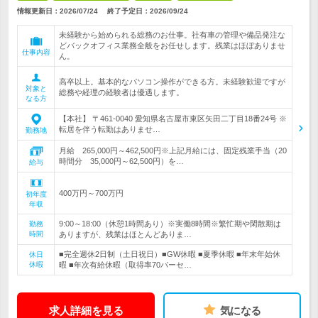
情報更新日：2026/07/24
終了予定日：
2026/09/24
未経験から始められる総務のお仕事。社有車の管理や備品発注な
どバックオフィス業務全般をお任せします。残業はほぼありませ
仕事内容
ん。
高卒以上。基本的なパソコン操作ができる方。未経験歓迎ですが
対象と
総務や経理の経験者は優遇します。
なる方
【本社】 〒461-0040 愛知県名古屋市東区矢田二丁目18番24号 ※
転居を伴う転勤はありませ…
勤務地
月給 265,000円～462,500円※上記月給には、固定残業手当（20
時間分 35,000円～62,500円）を…
給与
400万円～700万円
初年度
年収
9:00～18:00（休憩1時間あり）※実働8時間※繁忙期や閑散期は
勤務
時間
ありますが、残業はほとんどありま…
■完全週休2日制（土日祝日）■GW休暇 ■夏季休暇 ■年末年始休
休日
休暇
暇 ■年次有給休暇（取得率70パーセ…
求人詳細を見る
気になる