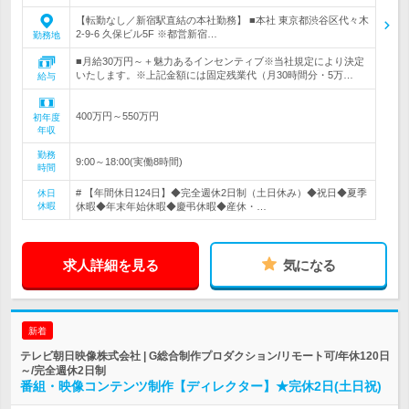
【転勤なし／新宿駅直結の本社勤務】 ■本社 東京都渋谷区代々木
2-9-6 久保ビル5F ※都営新宿…
勤務地
■月給30万円～＋魅力あるインセンティブ※当社規定により決定
いたします。※上記金額には固定残業代（月30時間分・5万…
給与
400万円～550万円
初年度
年収
勤務
9:00～18:00(実働8時間)
時間
# 【年間休日124日】◆完全週休2日制（土日休み）◆祝日◆夏季
休日
休暇
休暇◆年末年始休暇◆慶弔休暇◆産休・…
求人詳細を見る
気になる
新着
テレビ朝日映像株式会社 | G総合制作プロダクション/リモート可/年休120日
～/完全週休2日制
番組・映像コンテンツ制作【ディレクター】★完休2日(土日祝)