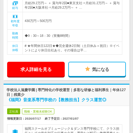
月給29.2万円～ ＋ 賞与年2回■東京支社⇒月給31.2万円～ ＋ 賞与
年2回■大阪本社⇒月給29.2万円～ ＋ …
給与
430万円～500万円
初年度
年収
勤務
◆9：30～18：30（実働8時間）
時間
# ★年間休日122日★◆完全週休2日制（土日休み＋祝日）※イベ
休日
休暇
ントにより休日出社あり。その場合は平…
求人詳細を見る
気になる
学校法人滋慶学園 | 専門特化の学校運営｜多彩な研修と福利厚生｜年休127
日｜残業少
《福岡》音楽系専門学校の【教務担当】クラス運営◎
正社員
職種・業種未経験OK
情報更新日：2026/07/17
終了予定日：
2027/01/07
福岡スクールオブミュージック＆ダンス専門学校にて、クラス担