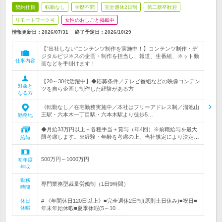
契約社員
転勤なし
学歴不問
完全週休2日制
第二新卒歓迎
リモートワーク可
女性のおしごと掲載中
情報更新日：2026/07/31
終了予定日：
2026/10/29
【”出社しない"コンテンツ制作を実施中！】コンテンツ制作・デ
ジタルビジネスの企画・制作を担当し、報道、生番組、ネット動
仕事内容
画などを手掛けます！
【20～30代活躍中】◆応募条件／テレビ番組などの映像コンテン
対象と
ツを自ら企画し制作した経験がある方
なる方
《転勤なし／在宅勤務実施中／本社はフリーアドレス制／溜池山
王駅・六本木一丁目駅・六本木駅より徒歩5…
勤務地
◆月給33万円以上＋各種手当＋賞与（年4回）※前職給与を最大
限考慮します。※経験・年齢を考慮の上、当社規定により決定…
給与
500万円～1000万円
初年度
年収
勤務
専門業務型裁量労働制（1日9時間）
時間
# 《年間休日120日以上》■完全週休2日制(原則土日休み)■祝日■
休日
休暇
年末年始休暇■夏季休暇(5～10…