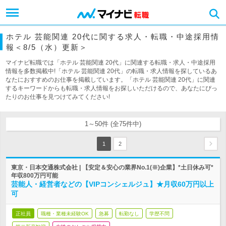
ホテル 芸能関連 20代に関する求人・転職・中途採用情
報＜8/5（水）更新＞
マイナビ転職では「ホテル 芸能関連 20代」に関連する転職・求人・中途採用
情報を多数掲載中!「ホテル 芸能関連 20代」の転職・求人情報を探しているあ
なたにおすすめのお仕事を掲載しています。「ホテル 芸能関連 20代」に関連
するキーワードからも転職・求人情報をお探しいただけるので、あなたにぴっ
たりのお仕事を見つけてみてください!
1～50件 (全75件中)
1
2
東京・日本交通株式会社 | 【安定＆安心の業界No.1(※)企業】*土日休み可*
年収800万円可能
芸能人・経営者などの【VIPコンシェルジュ】★月収60万円以上
可
正社員
職種・業種未経験OK
急募
転勤なし
学歴不問