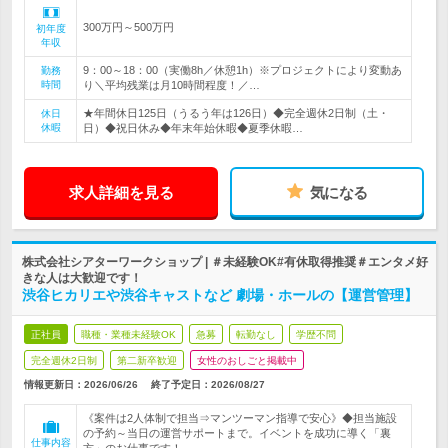
300万円～500万円
初年度
年収
9：00～18：00（実働8h／休憩1h）※プロジェクトにより変動あ
勤務
時間
り＼平均残業は月10時間程度！／…
★年間休日125日（うるう年は126日）◆完全週休2日制（土・
休日
休暇
日）◆祝日休み◆年末年始休暇◆夏季休暇…
求人詳細を見る
気になる
株式会社シアターワークショップ | ＃未経験OK#有休取得推奨＃エンタメ好
きな人は大歓迎です！
渋谷ヒカリエや渋谷キャストなど 劇場・ホールの【運営管理】
正社員
職種・業種未経験OK
急募
転勤なし
学歴不問
完全週休2日制
第二新卒歓迎
女性のおしごと掲載中
情報更新日：2026/06/26
終了予定日：
2026/08/27
《案件は2人体制で担当⇒マンツーマン指導で安心》◆担当施設
の予約～当日の運営サポートまで。イベントを成功に導く「裏
仕事内容