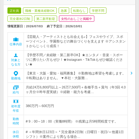
正社員
職種・業種未経験OK
急募
転勤なし
学歴不問
完全週休2日制
第二新卒歓迎
女性のおしごと掲載中
情報更新日：2026/07/03
終了予定日：
2026/10/01
【芸能人・アーティストとも出会える♪】フェスやライブ、スポ
ーツイベント、学園祭などの舞台づくりを支えます ※アシスタン
仕事内容
トからじっくり成長！
【学歴不問／未経験・第二新卒OK】★エンタメ・音楽・スポー
ツに携りたい方もぜひ！★Instagram・TikTokもぜひ確認くださ
対象と
い★
なる方
【東京・大阪・愛知・福岡募集】 ※勤務地は希望を考慮します。
※転勤はありません。 ▼本社・大阪難…
勤務地
月給24万6,800円以上～26万7,500円＋各種手当＋賞与（年3回 4.0
ヶ月分※昨年度実績）※経験・能力を考慮…
給与
380万円～600万円
初年度
年収
勤務
# 9：00～18：00（実働8時間） ※残業は月5時間程度です。
時間
# ＜年間休日123日＞ * 完全週休2日制（日曜日・祝日/＋他週1日
休日
休暇
シフト）※案件により異なる場合…