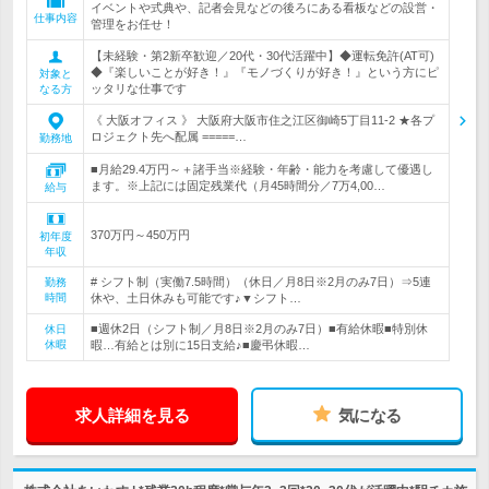
イベントや式典や、記者会見などの後ろにある看板などの設営・
仕事内容
管理をお任せ！
【未経験・第2新卒歓迎／20代・30代活躍中】◆運転免許(AT可)
◆『楽しいことが好き！』『モノづくりが好き！』という方にピ
対象と
ッタリな仕事です
なる方
《 大阪オフィス 》 大阪府大阪市住之江区御崎5丁目11-2 ★各プ
ロジェクト先へ配属 =====…
勤務地
■月給29.4万円～＋諸手当※経験・年齢・能力を考慮して優遇し
ます。※上記には固定残業代（月45時間分／7万4,00…
給与
370万円～450万円
初年度
年収
# シフト制（実働7.5時間）（休日／月8日※2月のみ7日）⇒5連
勤務
時間
休や、土日休みも可能です♪▼シフト…
■週休2日（シフト制／月8日※2月のみ7日）■有給休暇■特別休
休日
休暇
暇…有給とは別に15日支給♪■慶弔休暇…
求人詳細を見る
気になる