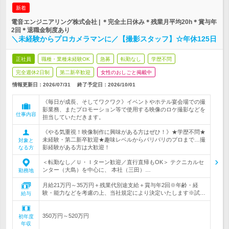
新着
電音エンジニアリング株式会社 | ＊完全土日休み＊残業月平均20h＊賞与年
2回＊退職金制度あり
＼未経験からプロカメラマンに／【撮影スタッフ】☆年休125日
正社員
職種・業種未経験OK
急募
転勤なし
学歴不問
完全週休2日制
第二新卒歓迎
女性のおしごと掲載中
情報更新日：2026/07/31
終了予定日：
2026/10/01
《毎日が成長、そしてワクワク》イベントやホテル宴会場での撮
影業務、またプロモーション等で使用する映像のロケ撮影などを
仕事内容
担当していただきます。
《やる気重視！映像制作に興味がある方はぜひ！》★学歴不問★
未経験・第二新卒歓迎★趣味レベルからバリバリのプロまで…撮
対象と
影経験がある方は大歓迎！
なる方
＜転勤なし／Ｕ・Ｉターン歓迎／直行直帰もOK＞ テクニカルセ
ンター（大島）を中心に、 本社（三田）…
勤務地
月給21万円～35万円＋残業代別途支給＋賞与年2回※年齢・経
験・能力などを考慮の上、当社規定により決定いたします※試…
給与
350万円～520万円
初年度
年収