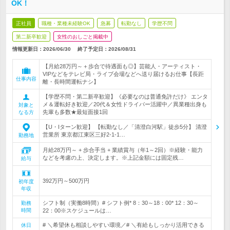
OK！
正社員
職種・業種未経験OK
急募
転勤なし
学歴不問
第二新卒歓迎
女性のおしごと掲載中
情報更新日：2026/06/30
終了予定日：
2026/08/31
【月給28万円～＋歩合で待遇面も◎】芸能人・アーティスト・
VIPなどをテレビ局・ライブ会場などへ送り届けるお仕事【長距
仕事内容
離・長時間運転ナシ】
【学歴不問・第二新卒歓迎】《必要なのは普通免許だけ》 エンタ
メ＆運転好き歓迎／20代＆女性ドライバー活躍中／異業種出身も
対象と
先輩も多数★最短面接1回
なる方
【U・Iターン歓迎】 【転勤なし／「清澄白河駅」徒歩5分】 清澄
営業所 東京都江東区三好2-1-1…
勤務地
月給28万円～ + 歩合手当 + 業績賞与（年1～2回）※経験・能力
などを考慮の上、決定します。※上記金額には固定残…
給与
392万円～500万円
初年度
年収
シフト制（実働8時間）# シフト例* 8：30～18：00* 12：30～
勤務
時間
22：00※スケジュールは…
# ＼希望休も相談しやすい環境／# ＼有給もしっかり活用できる
休日