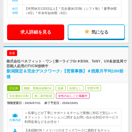
時間
【年間休日120日以上】* 完全週休2日制（シフト制）* 夏季休暇
休日
休暇
（4日）* 年末年始休暇（6日）
求人詳細を見る
気になる
新着
株式会社ベネフィット・ワン | 第一ライフGr＃BSN、TeNY、UX各放送局で
芸能人起用のTVCM放映中
新潟限定＆完全デスクワーク♪【営業事務】＃残業月平均10H前
後
正社員
職種・業種未経験OK
急募
転勤なし
学歴不問
完全週休2日制
第二新卒歓迎
女性のおしごと掲載中
情報更新日：2026/07/31
終了予定日：
2026/10/01
＜先輩などが丁寧にサポート＆チームで業務に対応で安心♪＞ベ
ネフィット・ステーションに関するお問い合わせ対応やサービス
仕事内容
利用促進などをお任せ！
【未経験OK！メリハリのオフィスワークに挑戦するチャン