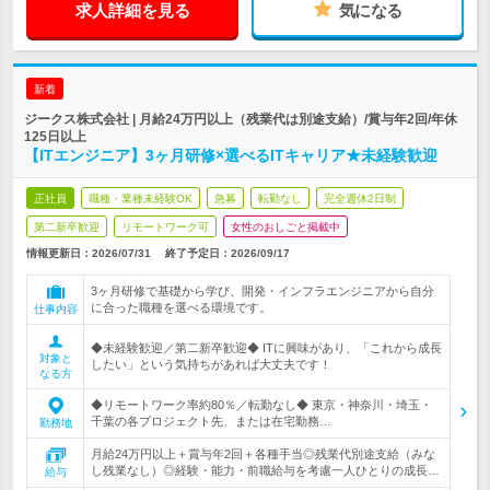
求人詳細を見る
気になる
新着
ジークス株式会社 | 月給24万円以上（残業代は別途支給）/賞与年2回/年休
125日以上
【ITエンジニア】3ヶ月研修×選べるITキャリア★未経験歓迎
正社員
職種・業種未経験OK
急募
転勤なし
完全週休2日制
第二新卒歓迎
リモートワーク可
女性のおしごと掲載中
情報更新日：2026/07/31
終了予定日：
2026/09/17
3ヶ月研修で基礎から学び、開発・インフラエンジニアから自分
に合った職種を選べる環境です。
仕事内容
◆未経験歓迎／第二新卒歓迎◆ ITに興味があり、「これから成長
対象と
したい」という気持ちがあれば大丈夫です！
なる方
◆リモートワーク率約80％／転勤なし◆ 東京・神奈川・埼玉・
千葉の各プロジェクト先、または在宅勤務…
勤務地
月給24万円以上＋賞与年2回＋各種手当◎残業代別途支給（みな
し残業なし）◎経験・能力・前職給与を考慮一人ひとりの成長…
給与