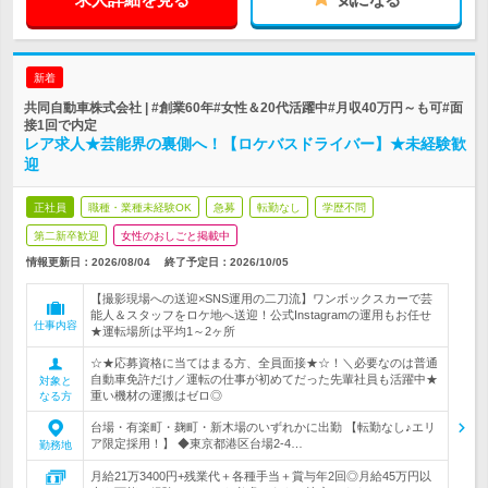
新着
共同自動車株式会社 | #創業60年#女性＆20代活躍中#月収40万円～も可#面
接1回で内定
レア求人★芸能界の裏側へ！【ロケバスドライバー】★未経験歓
迎
正社員
職種・業種未経験OK
急募
転勤なし
学歴不問
第二新卒歓迎
女性のおしごと掲載中
情報更新日：2026/08/04
終了予定日：
2026/10/05
【撮影現場への送迎×SNS運用の二刀流】ワンボックスカーで芸
能人＆スタッフをロケ地へ送迎！公式Instagramの運用もお任せ
仕事内容
★運転場所は平均1～2ヶ所
☆★応募資格に当てはまる方、全員面接★☆！＼必要なのは普通
自動車免許だけ／運転の仕事が初めてだった先輩社員も活躍中★
対象と
重い機材の運搬はゼロ◎
なる方
台場・有楽町・麹町・新木場のいずれかに出勤 【転勤なし♪エリ
ア限定採用！】 ◆東京都港区台場2-4…
勤務地
月給21万3400円+残業代＋各種手当＋賞与年2回◎月給45万円以