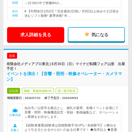
時間
～22:00の中で実働8Hの…
# 【年間休日125日】* 完全週休2日制／月8日以上休み※土日祝を
休日
休暇
含むシフト勤務* 夏季休暇* 年…
求人詳細を見る
気になる
新着
有限会社メディアプロ東北 | 8月30日（日）マイナビ転職フェア山形 出展
予定！
イベントを演出！【音響・照明・映像オペレーター・カメラマ
ン】
正社員
職種・業種未経験OK
第二新卒歓迎
情報更新日：2026/07/31
終了予定日：
2026/09/03
仙台市／山形市を拠点とし、婚礼や宴席、各種イベント会場にて
音響・照明・映像機器設営・収録・動画編集など、オペレーショ
仕事内容
ン業務をお任せします。
【経験者優遇(経験者は技能勤務手当UP!)／未経験可】☆舞台を
より引き立たせるやりがいのある仕事です！ ◆高卒以上 ◆普通
対象と