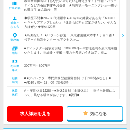
希望番組担当◎【あなたのやりたいを叶えます！】情報・バラエ
ティなどの番組制作をお任せ！★羽鳥慎一モーニングショー/徹子
仕事内容
の部屋/じゅん散歩 等
◆学歴不問◆20～30代活躍中★ADかDの経験がある方『AD⇒D
へキャリアアップしたい』『休みも給料も安定させたい』そんな
対象と
方はぜひ ★年休122日
なる方
★転勤なし！ ★UIターン歓迎！ 東京都港区六本木１丁目１番１
号アーク放送センター ≪アクセス≫…
勤務地
■ディレクター経験者月給：300,000円～※前職給与を最大限考慮
いたします。※経験・年齢・能力を考慮のうえ決定。※…
給与
300万円～600万円
初年度
年収
# ■ディレクター専門業務型裁量労働制（1日9時間みなし）#
勤務
時間
■AD10：00～19：00（実働8時…
# ～年間休日122日～■週休2日制（土日休み） ※担当番組によ
休日
休暇
って、異なる場合があります。■祝日■…
求人詳細を見る
気になる