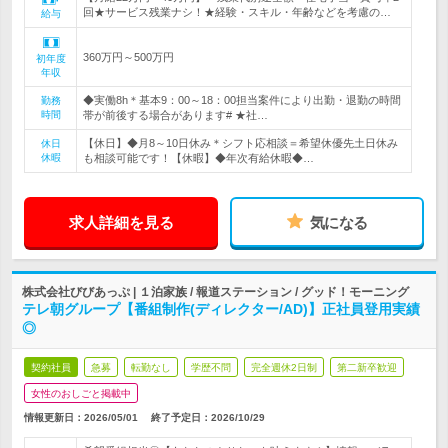
回★サービス残業ナシ！★経験・スキル・年齢などを考慮の…
給与
360万円～500万円
初年度
年収
◆実働8h＊基本9：00～18：00担当案件により出勤・退勤の時間
勤務
時間
帯が前後する場合があります# ★社…
【休日】◆月8～10日休み＊シフト応相談＝希望休優先土日休み
休日
休暇
も相談可能です！【休暇】◆年次有給休暇◆…
求人詳細を見る
気になる
株式会社びびあっぷ | １泊家族 / 報道ステーション / グッド！モーニング
テレ朝グループ【番組制作(ディレクター/AD)】正社員登用実績
◎
契約社員
急募
転勤なし
学歴不問
完全週休2日制
第二新卒歓迎
女性のおしごと掲載中
情報更新日：2026/05/01
終了予定日：
2026/10/29