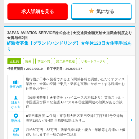
求人詳細を見る
気になる
JAPAN AVIATION SERVICE株式会社 | ★交通費全額支給★退職金制度あり
★賞与年2回
経験者募集【グランドハンドリング】★年休123日★住宅手当あ
り
正社員
急募
学歴不問
第二新卒歓迎
リモートワーク可
情報更新日：2026/06/10
終了予定日：
2026/08/27
飛行機が日本へ発着できるよう関係各所と調整いただくオフィス
業務や、全国の空港で乗員・乗客を実際にサポートする現場のお
仕事内容
仕事をお任せ！
【経験者募集】★要普免（ハイエースの運転あり）英語スキル・
中国語及び様々な言語★PCスキル◎空港関連の知識がある方歓
対象と
迎
なる方
■羽田事務所 →住所：東京都大田区羽田空港1丁目7番1号空港施
設第2綜合ビル4階 ※原則転勤はあり…
勤務地
月給30万円～38万円＋残業代※経験・能力・年齢等を考慮の上優
遇いたします※一律の諸手当込み
給与