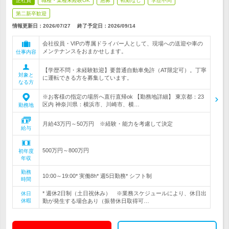
正社員
職種・業種未経験OK
急募
転勤なし
学歴不問
第二新卒歓迎
情報更新日：2026/07/27
終了予定日：
2026/09/14
会社役員・VIPの専属ドライバー人として、現場への送迎や車の
メンテナンスをおまかせします。
仕事内容
【学歴不問・未経験歓迎】要普通自動車免許（AT限定可）。丁寧
対象と
に運転できる方を募集しています。
なる方
※お客様の指定の場所へ直行直帰ok 【勤務地詳細】 東京都：23
区内 神奈川県：横浜市、川崎市、横…
勤務地
月給43万円～50万円 ※経験・能力を考慮して決定
給与
500万円～800万円
初年度
年収
勤務
10:00～19:00* 実働8h* 週5日勤務* シフト制
時間
* 週休2日制（土日祝休み） ※業務スケジュールにより、休日出
休日
休暇
勤が発生する場合あり（振替休日取得可…