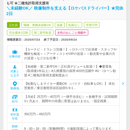
も可 ★二種免許取得支援有
＼未経験OK／ 映像制作を支える【ロケバスドライバー】★完休
2日
正社員
職種・業種未経験OK
急募
転勤なし
学歴不問
完全週休2日制
第二新卒歓迎
女性のおしごと掲載中
情報更新日：2026/07/24
終了予定日：
2026/09/24
【カーナビ・ドラレコ完備！】＜ロケバスで出演者・スタッフや
機材を輸送＞＜アーティストやVIPの送迎＞＜観光客や企業の方
仕事内容
の送迎＞などがお仕事！
【未経験・第二新卒OK！正社員デビューも歓迎！】◆要普免
（取得後1年以上）#人柄重視の採用 #20代活躍中 #U・Iターン歓
対象と
迎 #二種免許取得支援制度あり
なる方
【転勤なし＆マイカー通勤OK （バイク・自転車もOK）】 本社
営業所／東京都世田谷区給田5-9-1…
勤務地
【月給】25万円～40万円（一律手当含む）＋各種手当・試用期間
3ヶ月あり、期間中の待遇に変更はありません ・固定残業…
給与
350万円～450万円
初年度
年収
勤務
9：00～18：00（実働8時間）※撮影現場によって異なります。