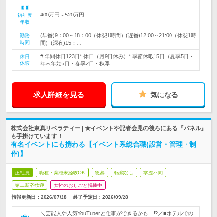
400万円～520万円
初年度
年収
(早番)9：00～18：00（休憩1時間）(遅番)12:00～21:00（休憩1時
勤務
時間
間）(深夜)15：…
# 年間休日123日* 休日（月9日休み）* 季節休暇15日（夏季5日・
休日
休暇
年末年始6日・春季2日・秋季…
求人詳細を見る
気になる
株式会社東真リベラティー | ★イベントや記者会見の後ろにある『パネル』
も手掛けています！
有名イベントにも携わる【イベント系総合職(設営・管理・制
作)】
正社員
職種・業種未経験OK
急募
転勤なし
学歴不問
第二新卒歓迎
女性のおしごと掲載中
情報更新日：2026/07/28
終了予定日：
2026/09/28
＼芸能人や人気YouTuberと仕事ができるかも…!?／■ホテルでの