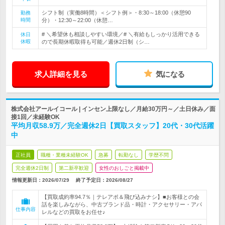
シフト制（実働8時間）＜シフト例＞・8:30～18:00（休憩90
勤務
時間
分）・12:30～22:00（休憩…
# ＼希望休も相談しやすい環境／# ＼有給もしっかり活用できる
休日
休暇
ので長期休暇取得も可能／週休2日制（シ…
求人詳細を見る
気になる
株式会社アールイコール | インセン上限なし／月給30万円～／土日休み／面
接1回／未経験OK
平均月収58.9万／完全週休2日【買取スタッフ】20代・30代活躍
中
正社員
職種・業種未経験OK
急募
転勤なし
学歴不問
完全週休2日制
第二新卒歓迎
女性のおしごと掲載中
情報更新日：2026/07/29
終了予定日：
2026/08/27
【買取成約率94.7％｜テレアポ＆飛び込みナシ】■お客様との会
話を楽しみながら、中古ブランド品・時計・アクセサリー・アパ
仕事内容
レルなどの買取をお任せ♪