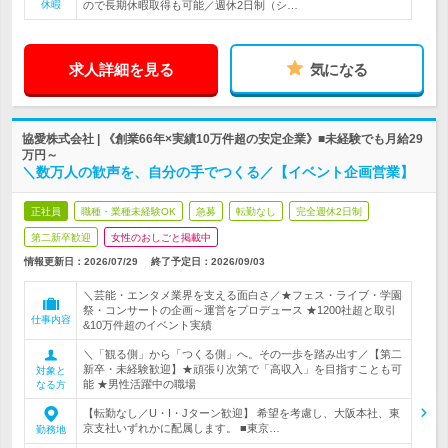
休暇
ので長期休暇取得も可能／週休2日制（シ…
求人詳細を見る
気になる
協愛株式会社 | 《創業66年×実績10万件超の安定企業》■未経験でも月給29
万円～
＼数万人の歓声を、自分の手でつくる／【イベント企画営業】
正社員
職種・業種未経験OK
急募
転勤なし
完全週休2日制
第二新卒歓迎
女性のおしごと掲載中
情報更新日：2026/07/29
終了予定日：
2026/09/03
＼芸能・エンタメ業界を支える面白さ／★フェス・ライブ・学園
祭・コンサートの企画～運営をプロデュース ★1200社超と取引
仕事内容
&10万件超のイベント実績
＼「観る側」から「つくる側」へ。その一歩を踏み出す／【第二
新卒・未経験歓迎】★頑張り次第で「高収入」を目指すことも可
対象と
能 ★男性活躍中の職場
なる方
【転勤なし／U・I・Jターン歓迎】 希望を考慮し、大阪本社、東
京支社いずれかに配属します。 ■東京…
勤務地