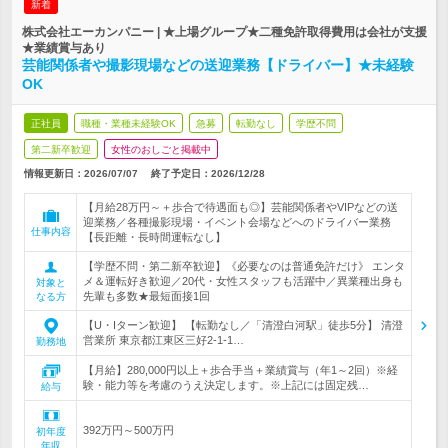
新着
株式会社エーカンパニー | ★上場グループ★二種免許取得費用は会社が支援
★業績賞与あり
芸能関係者や撮影現場などの送迎業務【ドライバー】★未経験
OK
正社員
職種・業種未経験OK
急募
転勤なし
学歴不問
第二新卒歓迎
女性のおしごと掲載中
情報更新日：2026/07/07
終了予定日：
2026/12/28
【月給28万円～＋歩合で待遇面も◎】芸能関係者やVIPなどの送
迎業務／各種撮影現場・イベント会場などへのドライバー業務
仕事内容
【長距離・長時間運転なし】
【学歴不問・第二新卒歓迎】《必要なのは普通免許だけ》 エンタ
メ＆運転好き歓迎／20代・女性スタッフも活躍中／異業種出身も
対象と
先輩も多数★最短面接1回
なる方
【U・Iターン歓迎】 【転勤なし／「清澄白河駅」徒歩5分】 清澄
営業所 東京都江東区三好2-1-1…
勤務地
【月給】280,000円以上＋歩合手当＋業績賞与（年1～2回）※経
験・能力等を考慮のうえ決定します。※上記には固定残…
給与
392万円～500万円
初年度
年収