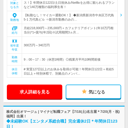
ス！】年間休日122日/土日祝休み/Netflixをお得に観られるプラン
対象と
など140万種類の福利厚生有！
なる方
【転勤なし！マイカー通勤OK！】 ◆新潟県新潟市中央区万代島
5-1 万代島ビル ⇒新潟市勤務のみの…
勤務地
月給218,000円～235,000円＋カフェテリアポイント(年10万円相
当分)*1+賞与(年2回)※試用期間3ヵ月…
給与
300万円～340万円
初年度
年収
勤務
9：00～17：30（休憩1時間）◎残業月平均10時間前後
時間
# 実質127日以上のお休みを取得が可能！年間休日122日＋有給5
休日
休暇
日以上＋特別休暇で、別拠点のメンバ…
求人詳細を見る
気になる
株式会社オマージュ | マイナビ転職フェア【7/18(土)名古屋＊7/20(月・祝)
福岡】出展！
◆未経験OK【エンタメ系総合職】完全週休2日＊年間休日123
日！