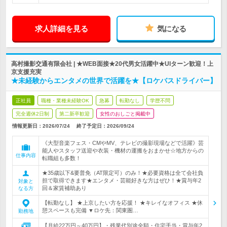
求人詳細を見る
気になる
高村撮影交通有限会社 | ★WEB面接★20代男女活躍中★UIターン歓迎！上
京支援充実
★未経験からエンタメの世界で活躍を★【ロケバスドライバー】
正社員
職種・業種未経験OK
急募
転勤なし
学歴不問
完全週休2日制
第二新卒歓迎
女性のおしごと掲載中
情報更新日：2026/07/24
終了予定日：
2026/09/24
《大型音楽フェス・CMやMV、テレビの撮影現場などで活躍》芸
能人やスタッフ送迎や衣装・機材の運搬をおまかせ☆地方からの
仕事内容
転職組も多数！
★35歳以下&要普免（AT限定可）のみ！★必要資格は全て会社負
担で取得できます★エンタメ・芸能好きな方はぜひ！★賞与年2
対象と
回＆家賃補助あり
なる方
【転勤なし】 ★上京したい方を応援！ ★キレイなオフィス ★休
憩スペースも完備 ▼ロケ先：関東圏…
勤務地
【月給22万円～40万円】・残業代別途全額・住宅手当・賞与年2