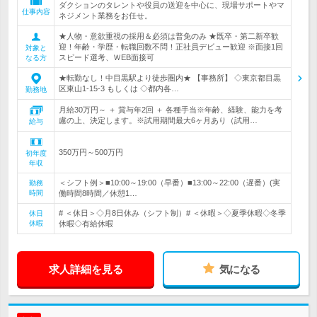
ダクションのタレントや役員の送迎を中心に、現場サポートやマ
仕事内容
ネジメント業務をお任せ。
★人物・意欲重視の採用＆必須は普免のみ ★既卒・第二新卒歓
迎！年齢・学歴・転職回数不問！正社員デビュー歓迎 ※面接1回
対象と
スピード選考、ＷEB面接可
なる方
★転勤なし！中目黒駅より徒歩圏内★ 【事務所】 ◇東京都目黒
区東山1-15-3 もしくは ◇都内各…
勤務地
月給30万円～ ＋ 賞与年2回 ＋ 各種手当※年齢、経験、能力を考
慮の上、決定します。※試用期間最大6ヶ月あり（試用…
給与
350万円～500万円
初年度
年収
＜シフト例＞■10:00～19:00（早番）■13:00～22:00（遅番）(実
勤務
時間
働時間8時間／休憩1…
# ＜休日＞◇月8日休み（シフト制）# ＜休暇＞◇夏季休暇◇冬季
休日
休暇
休暇◇有給休暇
求人詳細を見る
気になる