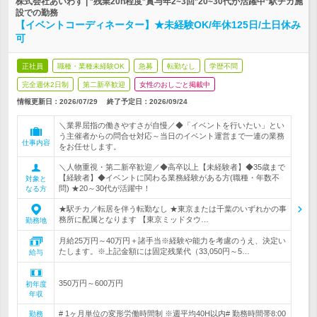
株式会社あいわす | *残業20h程度*賞与年2~3回*20~30代が活躍中*駅チカ施
設での勤務
【イベントコーディネーター】★未経験OK/年休125日/土日休み
可
正社員
職種・業種未経験OK
急募
転勤なし
学歴不問
完全週休2日制
第二新卒歓迎
女性のおしごと掲載中
情報更新日：2026/07/29
終了予定日：
2026/09/24
＼業界屈指の働きやすさが自慢／◆「イベントを行いたい」とい
う主催者からの問合せ対応～当日のイベント運営まで一連の業務
仕事内容
をお任せします。
＼人物重視・第二新卒歓迎／◆高卒以上【未経験者】◆35歳まで
【経験者】◆イベントに関わる業務経験がある方(職種・年数不
対象と
問) ★20～30代が活躍中！
なる方
★駅チカ／転居を伴う転勤なし ★東京または千葉のいずれかの事
務所に配属となります 【東京ミッドタウ…
勤務地
月給25万円～40万円＋諸手当※経験や能力を考慮のうえ、決定い
たします。※上記金額には固定残業代（33,050円～5…
給与
350万円～600万円
初年度
年収
# 1ヶ月単位の変形労働時間制 ※週平均40H以内# 勤務時間帯8:00
勤務