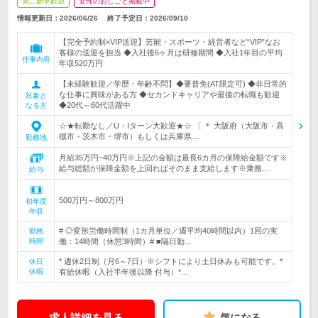
第二新卒歓迎
女性のおしごと掲載中
情報更新日：2026/06/26
終了予定日：
2026/09/10
【完全予約制×VIP送迎】芸能・スポーツ・経営者など“VIP”なお
客様の送迎を担当 ◆入社後6ヶ月は研修期間 ◆入社1年目の平均
仕事内容
年収520万円
【未経験歓迎／学歴・年齢不問】◆要普免(AT限定可) ◆非日常的
な仕事に興味がある方 ◆セカンドキャリアや最後の転職も歓迎
対象と
◆20代～60代活躍中
なる方
☆★転勤なし／U・Iターン大歓迎★☆ 〔 ＊ 大阪府（大阪市・高
槻市・茨木市・堺市）もしくは兵庫県…
勤務地
月給35万円~40万円※上記の金額は最長6カ月の保障給金額です※
給与総額が保障金額を上回ればそのまま支給します※乗務…
給与
500万円～800万円
初年度
年収
# ◎変形労働時間制（1カ月単位／週平均40時間以内）1回の実
勤務
時間
働：14時間（休憩3時間）# ■隔日勤…
* 週休2日制（月6～7日）※シフトにより土日休みも可能です。*
休日
休暇
有給休暇（入社半年後以降 付与）*…
求人詳細を見る
気になる