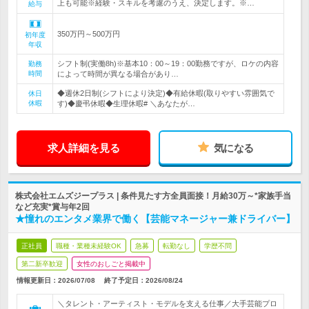
上も可能※経験・スキルを考慮のうえ、決定します。※…
給与
350万円～500万円
初年度
年収
シフト制(実働8h)※基本10：00～19：00勤務ですが、ロケの内容
勤務
時間
によって時間が異なる場合があり…
◆週休2日制(シフトにより決定)◆有給休暇(取りやすい雰囲気で
休日
休暇
す)◆慶弔休暇◆生理休暇# ＼あなたが…
求人詳細を見る
気になる
株式会社エムズジープラス | 条件見たす方全員面接！月給30万～*家族手当
など充実*賞与年2回
★憧れのエンタメ業界で働く【芸能マネージャー兼ドライバー】
正社員
職種・業種未経験OK
急募
転勤なし
学歴不問
第二新卒歓迎
女性のおしごと掲載中
情報更新日：2026/07/08
終了予定日：
2026/08/24
＼タレント・アーティスト・モデルを支える仕事／大手芸能プロ