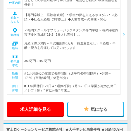
任としての学生対応や行事の企画・運営など幅広い教務業務をお
仕事内容
任せ！
【専門卒以上｜経験者歓迎】＊学生の夢を支えるやりがい＊＜必
対象と
須＞◆社会人経験（3年以上）◆人材育成への興味・関心
なる方
＜福岡スクールオブミュージック＆ダンス専門学校＞ 福岡県福岡
市博多区石城町21-2 【雇入れ直後】…
勤務地
月給 210,000円～※試用期間6カ月（待遇変更なし）※経験・年
齢・能力を考慮して決定いたします
給与
350万円～450万円
初年度
年収
# 1カ月単位の変形労働時間制（週平均40時間以内）■8:50～
勤務
時間
17:50（実働8時間／休憩60分）…
# ★年間休日127日★* 週休2日制（月8～9日＋学園が定めた休日
休日
休暇
／シフト制）* 有給休暇* 年末…
求人詳細を見る
気になる
富士ロケーションサービス株式会社 | ★大手テレビ局案件有 ★月給40万円