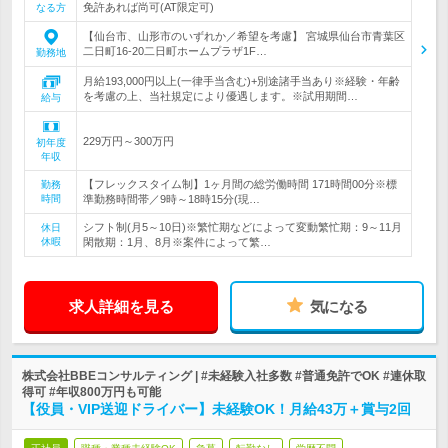
免許あれば尚可(AT限定可)
なる方
【仙台市、山形市のいずれか／希望を考慮】 宮城県仙台市青葉区
二日町16-20二日町ホームプラザ1F…
勤務地
月給193,000円以上(一律手当含む)+別途諸手当あり※経験・年齢
を考慮の上、当社規定により優遇します。※試用期間…
給与
229万円～300万円
初年度
年収
【フレックスタイム制】1ヶ月間の総労働時間 171時間00分※標
勤務
時間
準勤務時間帯／9時～18時15分(現…
シフト制(月5～10日)※繁忙期などによって変動繁忙期：9～11月
休日
休暇
閑散期：1月、8月※案件によって繁…
求人詳細を見る
気になる
株式会社BBEコンサルティング | #未経験入社多数 #普通免許でOK #連休取
得可 #年収800万円も可能
【役員・VIP送迎ドライバー】未経験OK！月給43万＋賞与2回