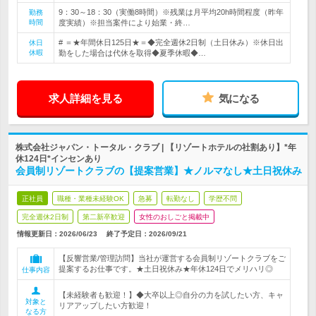
9：30～18：30（実働8時間）※残業は月平均20h時間程度（昨年
勤務
時間
度実績）※担当案件により始業・終…
# ＝★年間休日125日★＝◆完全週休2日制（土日休み）※休日出
休日
休暇
勤をした場合は代休を取得◆夏季休暇◆…
求人詳細を見る
気になる
株式会社ジャパン・トータル・クラブ | 【リゾートホテルの社割あり】*年
休124日*インセンあり
会員制リゾートクラブの【提案営業】★ノルマなし★土日祝休み
正社員
職種・業種未経験OK
急募
転勤なし
学歴不問
完全週休2日制
第二新卒歓迎
女性のおしごと掲載中
情報更新日：2026/06/23
終了予定日：
2026/09/21
【反響営業/管理訪問】当社が運営する会員制リゾートクラブをご
提案するお仕事です。★土日祝休み★年休124日でメリハリ◎
仕事内容
【未経験者も歓迎！】◆大卒以上◎自分の力を試したい方、キャ
対象と
リアアップしたい方歓迎！
なる方