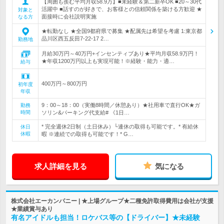
【周囲も羨む平均月収58.9万】■未経験＆第二新卒OK ■20～30代
活躍中 ■話すのが好きで、お客様との信頼関係を築ける方歓迎 ★
対象と
面接時に会社説明実施
なる方
★転勤なし ★全国9都府県で募集 ★配属先は希望を考慮 1:東京都
品川区西五反田7-22-17 2…
勤務地
月給30万円～40万円+インセンティブあり★平均月収58.9万円！
★年収1200万円以上も実現可能！※経験・能力・適…
給与
400万円～800万円
初年度
年収
9：00～18：00（実働8時間／休憩あり）★社用車で直行OK★ガ
勤務
時間
ソリン&パーキング代支給# 《1日…
* 完全週休2日制（土日休み）└連休の取得も可能です。* 有給休
休日
休暇
暇 ※連続での取得も可能です！* G…
求人詳細を見る
気になる
株式会社エーカンパニー | ★上場グループ★二種免許取得費用は会社が支援
★業績賞与あり
有名アイドルも担当！ロケバス等の【ドライバー】★未経験