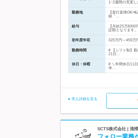
1~2週間の充実
勤務地
【直行直帰OK×
線「…
給与
【月給25万800
証額となります。
初年度年収
320万円～450万
勤務時間
# 【シフト制】
21日…
休日・休暇
# ＼年間休日1
休…
求人詳細を見る
SCTS株式会社 |
フォロー業務