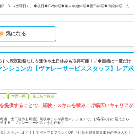
第2・3・4土曜日）。◆祝日◆GW休暇◆年末年始休暇◆慶弔休暇◆有給休暇 入
気になる
ENTS | ＼深夜勤務なし＆連休や土日休みも取得可能！／◆面接は一度だけ
マンションの【ヴァレーサービススタッフ】レア求
なし
学歴不問
第二新卒歓迎
を提供することで、経験・スキルを積み上げ幅広いキャリアが
考慮！土日祝休も可能】高級ホテルや高級マンションで、お客様のお出迎えから
当する「ヴァレーサービス」をお任せ！
員とお会いします！】学歴不問＆ブランクOK ⇒社員全員異業界出身の中途入社！