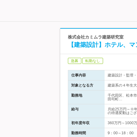
株式会社カミムラ建築研究室
【建築設計】ホテル、マ
急募
転勤なし
仕事内容
建築設計・監理・
対象となる方
建築系の４年生大
勤務地
千代田区、松本市
田司町…
給与
月給25万円～※
の待遇変動はござ
初年度年収
360万円～1000
勤務時間
9：00～18：0