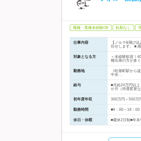
職種・業種未経験OK
転勤なし
仕事内容
【ノルマ&飛び込
任せします。★感
対象となる方
＜未経験歓迎！4
種出身の方が多く
勤務地
《松屋町駅から徒
中央…
給与
■月給24万円以
か月（待遇変更な
初年度年収
300万円～500万
勤務時間
■9：00～18：
休日・休暇
■週休2日制■年