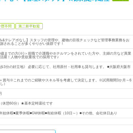
学歴不問
第二新卒歓迎
み&テレアポなし】スタッフの管理や、建物の目視チェックなど管理事務業務をお
謝されることが多くやりがい抜群です！
0歳までの方(※)＞前職で介護職やホテルマンをされていた方や、主婦の方など異業
活躍！人物や意欲重視での採用です♪
歩3分の好立地》 必要に応じて、社用原付・社用車も貸与します。 ■大阪府大阪市
上＋賞与※これまでのご経験やスキル等を考慮して決定します。※試用期間3か月～6
し）
円
00（休憩60分）★基本定時退社です
末年始休暇■夏季休暇■GW休暇■有給休暇（10日～）■その他、会社休日あり