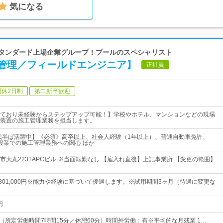
気になる
証スタンダード上場企業グループ！プールのスペシャリスト
管理／フィールドエンジニア】
正社員
週休2日制
第二新卒歓迎
ており未経験からステップアップ可能！】学校やホテル、マンションなどの現場
装置の施工管理業務を担当します。
0代半ば活躍中】《必須》高卒以上、社会人経験（1年以上）、普通自動車免許、
、建設業での施工管理業務への関心 ほか
市大丸2231APCビル ※当面転勤なし 【雇入れ直後】上記事業所 【変更の範囲】
円～301,000円※能力や経験に基づいて優遇します。※試用期間3ヶ月（待遇に変更な
円
：30 （所定労働時間7時間15分／休憩60分）時間外労働：有※平均的な月残業 1…