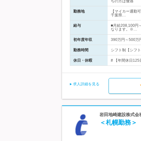
ちの方は優遇
勤務地
【マイカー通勤可
千葉県…
給与
■月給208,10
なります。※…
初年度年収
390万円～500万
勤務時間
シフト制【シフト例】１
休日・休暇
# 【年間休日12
求人詳細を見る
岩田地崎建設株式会
＜札幌勤務＞