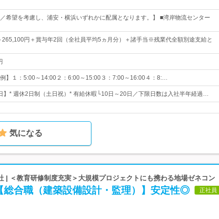
／希望を考慮し、浦安・横浜いずれかに配属となります。】 ■湾岸物流センター
0円～265,100円＋賞与年2回（全社員平均5ヵ月分）＋諸手当※残業代全額別途支給と
円
：5:00～14:00２：6:00～15:00３：7:00～16:00４：8:…
5日】* 週休2日制（土日祝）* 有給休暇└10日～20日／下限日数は入社半年経過…
気になる
社 | ＜教育研修制度充実＞大規模プロジェクトにも携わる地場ゼネコン
【総合職（建築設備設計・監理）】安定性◎
正社員