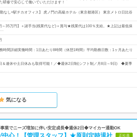
した研修で安心して働いていただけます！
転勤なし×駅チカオフィス】 虎ノ門の高級ホテル（東京都港区） 東京メトロ日比谷
0円～35万円】＋諸手当(残業代など)＋賞与★残業代は100％支給。★上記は最低保
…
円
勤務時間詳細実働時間：1日あたり8時間（休憩1時間）平均勤務日数：1ヶ月あたり
13日＆連休や土日休みも取得可能！／◆週休2日制(シフト制／月8日～9日) ◆夏季
気になる
 清掃事業でニーズ増加に伴い安定成長◆週休2日◆マイカー通勤OK
が中心！【管理スタッフ】★原則定時退社
正社員