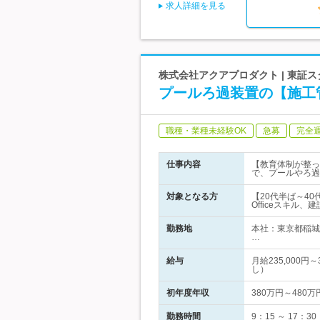
求人詳細を見る
株式会社アクアプロダクト | 東
プールろ過装置の【施工
職種・業種未経験OK
急募
完全
仕事内容
【教育体制が整っ
で、プールやろ過
対象となる方
【20代半ば～4
Officeスキル
勤務地
本社：東京都稲城
…
給与
月給235,000
し）
初年度年収
380万円～480万
勤務時間
9：15 ～ 17