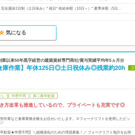
日* 完全週休2日制（土日休み）* 祝日* 有給休暇（10日～）* 夏季休暇（5日…
気になる
 創業以来50年黒字経営の建築資材専門商社/賞与実績平均年5ヵ月分
庫作業】年休125日◎土日祝休み◎残業約20h
正
なし
学歴不問
第二新卒歓迎
き方改革も推進しているので、プライベートも充実です◎
管作業など倉庫業務全般をお任せいたします。※フォークリフトを使用したピッ
ン
卒歓迎★学歴不問】＼組織強化のための増員募集！／ フォークリフト免許をお持