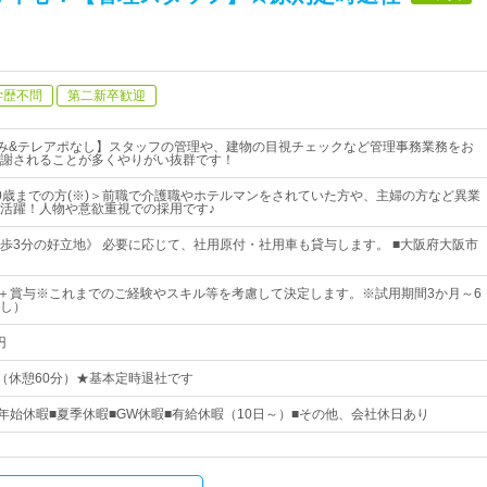
学歴不問
第二新卒歓迎
み&テレアポなし】スタッフの管理や、建物の目視チェックなど管理事務業務をお
謝されることが多くやりがい抜群です！
0歳までの方(※)＞前職で介護職やホテルマンをされていた方や、主婦の方など異業
活躍！人物や意欲重視での採用です♪
歩3分の好立地》 必要に応じて、社用原付・社用車も貸与します。 ■大阪府大阪市
上＋賞与※これまでのご経験やスキル等を考慮して決定します。※試用期間3か月～6
し）
円
00（休憩60分）★基本定時退社です
末年始休暇■夏季休暇■GW休暇■有給休暇（10日～）■その他、会社休日あり