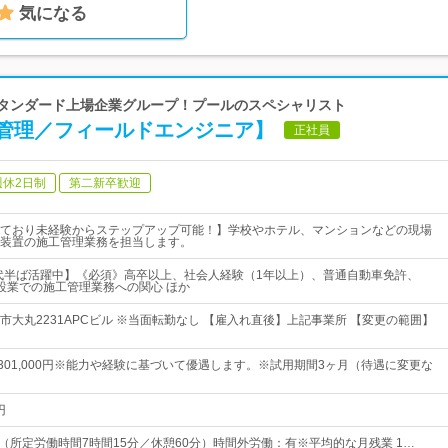
気になる
証スタンダード上場企業グループ！プールのスペシャリスト
管理／フィールドエンジニア】
正社員
週休2日制
第二新卒歓迎
ており未経験からステップアップ可能！】学校やホテル、マンションなどの現場
装置の施工管理業務を担当します。
0代半ば活躍中】《必須》高卒以上、社会人経験（1年以上）、普通自動車免許、
、建設業での施工管理業務への関心 ほか
市大丸2231APCビル ※当面転勤なし 【雇入れ直後】上記事業所 【変更の範囲】
円～301,000円※能力や経験に基づいて優遇します。※試用期間3ヶ月（待遇に変更な
円
：30 （所定労働時間7時間15分／休憩60分）時間外労働：有※平均的な月残業 1…