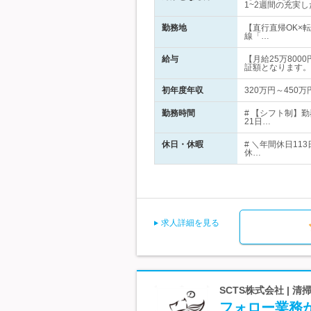
1~2週間の充実
勤務地
【直行直帰OK×
線「…
給与
【月給25万800
証額となります。
初年度年収
320万円～450万
勤務時間
# 【シフト制】
21日…
休日・休暇
# ＼年間休日1
休…
求人詳細を見る
SCTS株式会社 |
フォロー業務