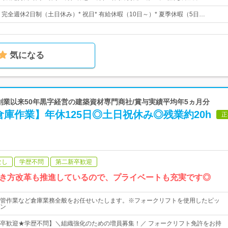
日* 完全週休2日制（土日休み）* 祝日* 有給休暇（10日～）* 夏季休暇（5日…
気になる
 創業以来50年黒字経営の建築資材専門商社/賞与実績平均年5ヵ月分
庫作業】年休125日◎土日祝休み◎残業約20h
正
なし
学歴不問
第二新卒歓迎
き方改革も推進しているので、プライベートも充実です◎
管作業など倉庫業務全般をお任せいたします。※フォークリフトを使用したピッ
ン
卒歓迎★学歴不問】＼組織強化のための増員募集！／ フォークリフト免許をお持