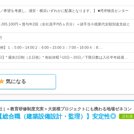
／希望を考慮し、浦安・横浜いずれかに配属となります。】 ■湾岸物流センター
0円～265,100円＋賞与年2回（全社員平均5ヵ月分）＋諸手当※残業代全額別途支給と
円
：5:00～14:00２：6:00～15:00３：7:00～16:00４：8:…
5日】* 週休2日制（土日祝）* 有給休暇└10日～20日／下限日数は入社半年経過…
気になる
社 | ＜教育研修制度充実＞大規模プロジェクトにも携わる地場ゼネコン
【総合職（建築設備設計・監理）】安定性◎
正社員