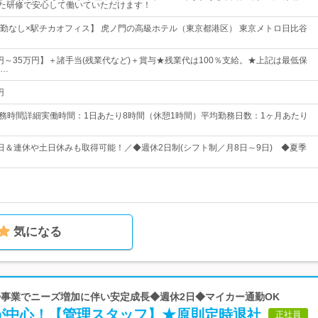
した研修で安心して働いていただけます！
転勤なし×駅チカオフィス】 虎ノ門の高級ホテル（東京都港区） 東京メトロ日比谷
0円～35万円】＋諸手当(残業代など)＋賞与★残業代は100％支給。★上記は最低保
…
円
勤務時間詳細実働時間：1日あたり8時間（休憩1時間）平均勤務日数：1ヶ月あたり
13日＆連休や土日休みも取得可能！／◆週休2日制(シフト制／月8日～9日) ◆夏季
気になる
 清掃事業でニーズ増加に伴い安定成長◆週休2日◆マイカー通勤OK
が中心！【管理スタッフ】★原則定時退社
正社員