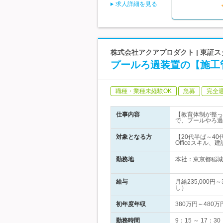
求人詳細を見る
株式会社アクアプロダクト | 東
プールろ過装置の【施工
職種・業種未経験OK
急募
完全
仕事内容
【教育体制が整っ
で、プールやろ過
対象となる方
【20代半ば～4
Officeスキル
勤務地
本社：東京都稲城
…
給与
月給235,000
し）
初年度年収
380万円～480万
勤務時間
9：15 ～ 17