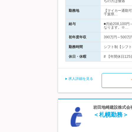
ちの方は優遇
勤務地
【マイカー通勤可
千葉県…
給与
■月給208,10
なります。※…
初年度年収
390万円～500万
勤務時間
シフト制【シフト例】１
休日・休暇
# 【年間休日12
求人詳細を見る
岩田地崎建設株式会
＜札幌勤務＞