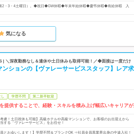
第2・3・4土曜日）。◆祝日◆GW休暇◆年末年始休暇◆慶弔休暇◆有給休暇 入
気になる
ENTS | ＼深夜勤務なし＆連休や土日休みも取得可能！／◆面接は一度だけ
マンションの【ヴァレーサービススタッフ】レア求
なし
学歴不問
第二新卒歓迎
を提供することで、経験・スキルを積み上げ幅広いキャリアが
考慮！土日祝休も可能】高級ホテルや高級マンションで、お客様のお出迎えから
当する「ヴァレーサービス」をお任せ！
員とお会いします！】学歴不問＆ブランクOK ⇒社員全員異業界出身の中途入社！