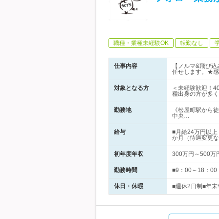
職種・業種未経験OK
転勤なし
仕事内容
【ノルマ&飛び込
任せします。★感
対象となる方
＜未経験歓迎！4
種出身の方が多く
勤務地
《松屋町駅から徒
中央…
給与
■月給24万円以
か月（待遇変更な
初年度年収
300万円～500万
勤務時間
■9：00～18：
休日・休暇
■週休2日制■年