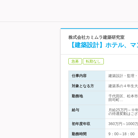
株式会社カミムラ建築研究室
【建築設計】ホテル、マ
急募
転勤なし
仕事内容
建築設計・監理・
対象となる方
建築系の４年生大
勤務地
千代田区、松本市
田司町…
給与
月給25万円～※
の待遇変動はござ
初年度年収
360万円～1000
勤務時間
9：00～18：0