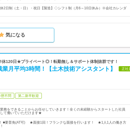
休2日制（土・日）・祝日【製造】◇シフト制（月6～10日休み）※会社カレンダ
気になる
 年休120日★プライベート◎！転勤無し＆サポート体制抜群です！
残業月平均3時間！【土木技術アシスタント】
正社
学歴不問
第二新卒歓迎
業務をできることからお任せしていきます！全くの未経験からスタートした社員
して働いていただけます★
！ ■要普免(AT可) ★面接1回！フランクな面接を行います！ ★1人1人の働き方
！