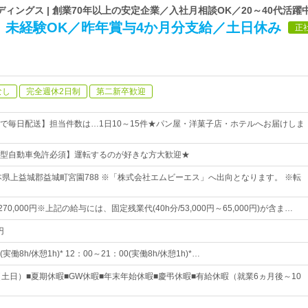
ィングス | 創業70年以上の安定企業／入社月相談OK／20～40代活躍
】未経験OK／昨年賞与4か月分支給／土日休み
正
なし
完全週休2日制
第二新卒歓迎
で毎日配送】担当件数は…1日10～15件★パン屋・洋菓子店・ホテルへお届けしま
型自動車免許必須】運転するのが好きな方大歓迎★
本県上益城郡益城町宮園788 ※「株式会社エムビーエス」へ出向となります。 ※転
～270,000円※上記の給与には、固定残業代(40h分/53,000円～65,000円)が含ま…
円
 (実働8h/休憩1h)* 12：00～21：00(実働8h/休憩1h)*…
（土日）■夏期休暇■GW休暇■年末年始休暇■慶弔休暇■有給休暇（就業6ヵ月後～10