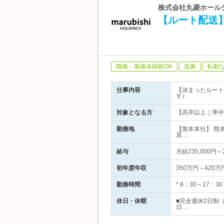
株式会社丸菱ホールデ
【ルート配送
職種・業種未経験OK
急募
転勤
仕事内容
【決まったルート
す♪
対象となる方
【高卒以上｜準中
勤務地
【熊本本社】 熊
居…
給与
月給235,000円
初年度年収
350万円～420万
勤務時間
* 8：30～17：30
休日・休暇
■完全週休2日制
日…