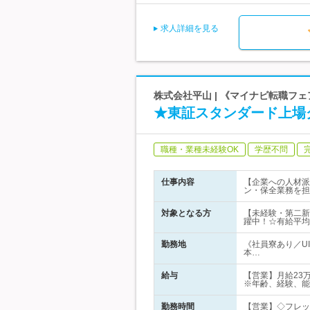
求人詳細を見る
株式会社平山 | 《マイナビ転職フェ
★東証スタンダード上場
職種・業種未経験OK
学歴不問
仕事内容
【企業への人材派
ン・保全業務を担
対象となる方
【未経験・第二新
躍中！☆有給平均
勤務地
《社員寮あり／U
本…
給与
【営業】月給23
※年齢、経験、能
勤務時間
【営業】◇フレック