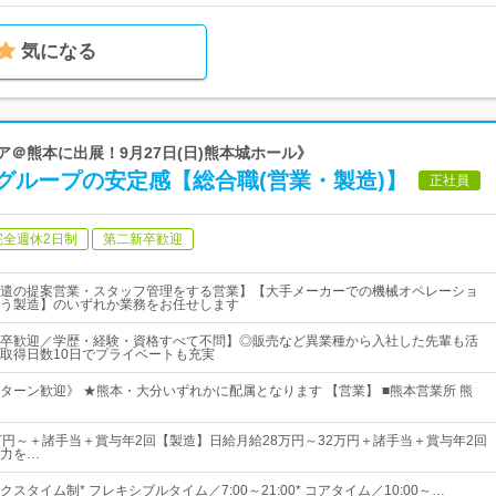
気になる
ア＠熊本に出展！9月27日(日)熊本城ホール》
グループの安定感【総合職(営業・製造)】
正社員
完全週休2日制
第二新卒歓迎
遣の提案営業・スタッフ管理をする営業】【大手メーカーでの機械オペレーショ
う製造】のいずれか業務をお任せします
卒歓迎／学歴・経験・資格すべて不問】◎販売など異業種から入社した先輩も活
取得日数10日でプライベートも充実
Iターン歓迎》 ★熊本・大分いずれかに配属となります 【営業】 ■熊本営業所 熊
万円～＋諸手当＋賞与年2回【製造】日給月給28万円～32万円＋諸手当＋賞与年2回
力を…
スタイム制* フレキシブルタイム／7:00～21:00* コアタイム／10:00～…