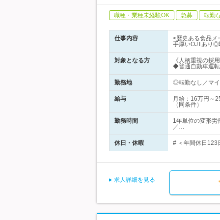
職種・業種未経験OK
急募
転勤
仕事内容
<歴史ある食品メ
手厚いOJTあり
対象となる方
《人柄重視の採用
◆普通自動車運転
勤務地
◎転勤なし／マイ
給与
月給：16万円～
（同条件）
勤務時間
1年単位の変形労
／…
休日・休暇
# ＜年間休日12
求人詳細を見る