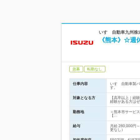
いすゞ自動車九州株
《熊本》☆週
急募
転勤なし
仕事内容
いすゞ自動車製バ
す。
対象となる方
【高卒以上｜経験
経験がある方はぜ
勤務地
＜熊本市サービス
【…
給与
月給 280,0
更なし）