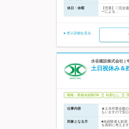
休日・休暇
【営業】◇完全週
ーによる…
求人詳細を見る
水谷建設株式会社 |
土日祝休み＆
職種・業種未経験OK
転勤なし
仕事内容
★土木作業全般の
もいますので安心
対象となる方
■未経験者も歓迎
を真剣に考えます