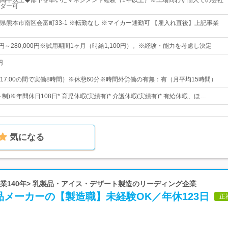
高卒以上◆部下を率いたマネジメント経験（1年以上）※工場問わず個人での会社
ダー可
県熊本市南区会富町33-1 ※転勤なし ※マイカー通勤可 【雇入れ直後】上記事業
00円～280,000円※試用期間1ヶ月（時給1,100円）。※経験・能力を考慮し決定
円
～17:00の間で実働8時間）※休憩60分※時間外労働の有無：有（月平均15時間）
制)※年間休日108日* 育児休暇(実績有)* 介護休暇(実績有)* 有給休暇、ほ…
気になる
<創業140年> 乳製品・アイス・デザート製造のリーディング企業
メーカーの【製造職】未経験OK／年休123日
正