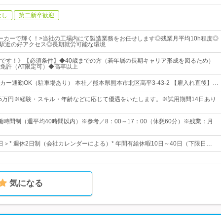
なし
第二新卒歓迎
ーカーで輝く！>当社の工場内にて製造業務をお任せします◎残業月平均10h程度◎
◎駅近の好アクセス◎長期就労可能な環境
です！》【必須条件】◆40歳までの方（若年層の長期キャリア形成を図るため）
免許（AT限定可）◆高卒以上
カー通勤OK（駐車場あり） 本社／熊本県熊本市北区高平3-43-2 【雇入れ直後】…
25万円※経験・スキル・年齢などに応じて優遇をいたします。※試用期間14日あり
働時間制（週平均40時間以内）※参考／8：00～17：00（休憩60分）※残業：月
3日＞* 週休2日制（会社カレンダーによる）* 年間有給休暇10日～40日（下限日…
気になる