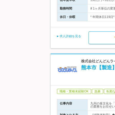
初年度年収
550万円～615万
勤務時間
# 1ヶ月単位の変
休日・休暇
* 年間休日119
求人詳細を見る
株式会社どんどんラ
熊本市【製造
職種・業種未経験OK
急募
転勤
仕事内容
九州の食文化を「
の業務をお任せい