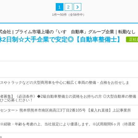
1
2
1件〜50件（全58件中）
式会社 | プライム市場上場の「いすゞ自動車」グループ企業｜転勤なし
休2日制☆大手企業で安定◎【自動車整備士】
正社
スやトラックなどの大型商用車を中心に幅広く車両の整備・点検をお任せしま
者募集】《必須条件》◆2級自動車整備士の資格をお持ちの方 ◎大型自動車の整備
ひご応募ください！
センター＞ 熊本県熊本市南区南高江3丁目2番105号 【雇入れ直後】上記事業所
00円～※経験・年齢を考慮の上、当社規定により優遇します。※試用期間6ヶ月（待遇変