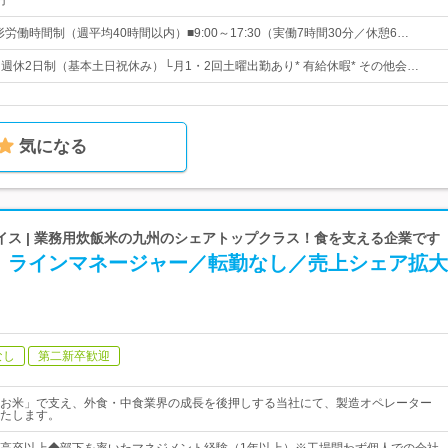
円
形労働時間制（週平均40時間以内）■9:00～17:30（実働7時間30分／休憩6…
日* 週休2日制（基本土日祝休み）└月1・2回土曜出勤あり* 有給休暇* その他会…
気になる
イス | 業務用炊飯米の九州のシェアトップクラス！食を支える企業です
】ラインマネージャー／転勤なし／売上シェア拡大
なし
第二新卒歓迎
お米」で支え、外食・中食業界の成長を後押しする当社にて、製造オペレーター
たします。