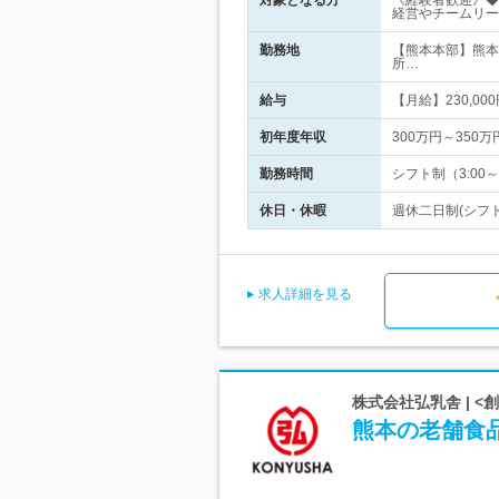
対象となる方
《経験者歓迎》◆
経営やチームリー
勤務地
【熊本本部】熊本
所…
給与
【月給】230,0
初年度年収
300万円～350万
勤務時間
シフト制（3:00
休日・休暇
週休二日制(シフト
求人詳細を見る
株式会社弘乳舎 | 
熊本の老舗食品