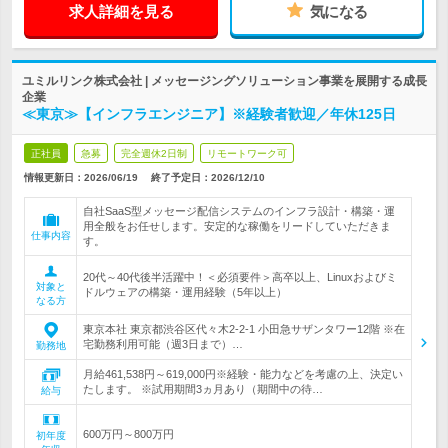
求人詳細を見る
気になる
ユミルリンク株式会社 | メッセージングソリューション事業を展開する成長
企業
≪東京≫【インフラエンジニア】※経験者歓迎／年休125日
正社員
急募
完全週休2日制
リモートワーク可
情報更新日：2026/06/19
終了予定日：
2026/12/10
自社SaaS型メッセージ配信システムのインフラ設計・構築・運
用全般をお任せします。安定的な稼働をリードしていただきま
仕事内容
す。
20代～40代後半活躍中！＜必須要件＞高卒以上、Linuxおよびミ
対象と
ドルウェアの構築・運用経験（5年以上）
なる方
東京本社 東京都渋谷区代々木2-2-1 小田急サザンタワー12階 ※在
宅勤務利用可能（週3日まで）…
勤務地
月給461,538円～619,000円※経験・能力などを考慮の上、決定い
たします。 ※試用期間3ヵ月あり（期間中の待…
給与
600万円～800万円
初年度