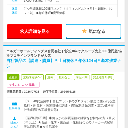
時間
17:00（休憩1h）* 遅 …
# ＼年間休日120日以上／# 《オフィスビル》■月8～10日休（シ
休日
休暇
フト制）■有給休暇■慶弔休暇
求人詳細を見る
気になる
エルガーホールディングス合同会社 | *設立8年でグループ売上300億円超*自
社プロテインブランドが人気
自社製品の【調達・購買】＊土日祝休＊年休124日＊基本残業ナ
シ
正社員
業種未経験OK
急募
転勤なし
学歴不問
完全週休2日制
女性のおしごと掲載中
情報更新日：2026/07/28
終了予定日：
2026/09/28
【30・40代活躍中】自社ブランドのプロテイン製造に使われる主
原料・副資材・包装資材の調達・購買(調達先調査・選定/価格交
仕事内容
渉/納期調整/工場監査等)
【業界経験不問】◆何らかの購買業務の経験をお持ちの方（目安
3年以上）★食品・化学・医薬品・化粧品などのメーカーの経験
対象と
者は尚歓迎★女性活躍中
なる方