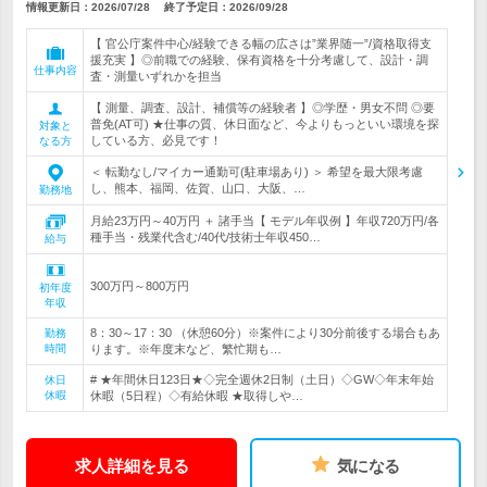
情報更新日：2026/07/28
終了予定日：
2026/09/28
【 官公庁案件中心/経験できる幅の広さは”業界随一”/資格取得支
援充実 】◎前職での経験、保有資格を十分考慮して、設計・調
仕事内容
査・測量いずれかを担当
【 測量、調査、設計、補償等の経験者 】◎学歴・男女不問 ◎要
普免(AT可) ★仕事の質、休日面など、今よりもっといい環境を探
対象と
している方、必見です！
なる方
＜ 転勤なし/マイカー通勤可(駐車場あり) ＞ 希望を最大限考慮
し、熊本、福岡、佐賀、山口、大阪、…
勤務地
月給23万円～40万円 ＋ 諸手当【 モデル年収例 】年収720万円/各
種手当・残業代含む/40代/技術士年収450…
給与
300万円～800万円
初年度
年収
8：30～17：30 （休憩60分）※案件により30分前後する場合もあ
勤務
時間
ります。※年度末など、繁忙期も…
# ★年間休日123日★◇完全週休2日制（土日）◇GW◇年末年始
休日
休暇
休暇（5日程）◇有給休暇 ★取得しや…
求人詳細を見る
気になる