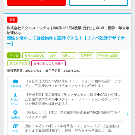
新着
株式会社アクロス・シティ | #年休122日#残業ほぼなし#GW・夏季・年末年
始連休も
感性を活かして自社物件を設計できる！【リノベ設計デザイナ
ー】
正社員
業種未経験OK
急募
転勤なし
学歴不問
完全週休2日制
第二新卒歓迎
女性のおしごと掲載中
情報更新日：2026/07/31
終了予定日：
2026/10/01
《自社で仕入れた中古物件をリノベーション》物件の設計・デザ
イン、完工後の仕上がりチェックなどをお任せします！
仕事内容
【学歴不問】第二新卒&ブランクがある方も歓迎◆CADを使用し
た図面作成のスキル◆リフォーム・リノベーションのプランニン
対象と
グや施工管理の経験がある方
なる方
《転勤なし！》 [ 本店 ] 東京都新宿区西新宿7-5-25 西新宿プライ
ムスクエア7階
勤務地
月給：37万5,000円～＋各種手当＋インセンティブ※上記金額は
あくまで最低保証額です。経験・能力を十分考慮の上、決…
給与