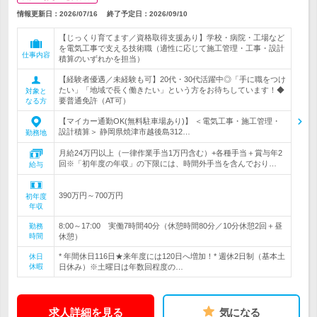
情報更新日：2026/07/16
終了予定日：
2026/09/10
【じっくり育てます／資格取得支援あり】学校・病院・工場など
を電気工事で支える技術職（適性に応じて施工管理・工事・設計
仕事内容
積算のいずれかを担当）
【経験者優遇／未経験も可】20代・30代活躍中◎「手に職をつけ
たい」「地域で長く働きたい」という方をお待ちしています！◆
対象と
要普通免許（AT可）
なる方
【マイカー通勤OK(無料駐車場あり)】 ＜電気工事・施工管理・
設計積算＞ 静岡県焼津市越後島312…
勤務地
月給24万円以上（一律作業手当1万円含む）+各種手当＋賞与年2
回※「初年度の年収」の下限には、時間外手当を含んでおり…
給与
390万円～700万円
初年度
年収
8:00～17:00 実働7時間40分（休憩時間80分／10分休憩2回＋昼
勤務
時間
休憩）
* 年間休日116日★来年度には120日へ増加！* 週休2日制（基本土
休日
休暇
日休み）※土曜日は年数回程度の…
求人詳細を見る
気になる