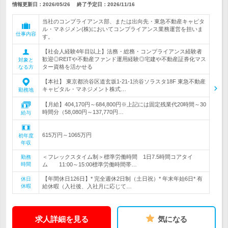
情報更新日：2026/05/26
終了予定日：
2026/11/16
当社のコンプライアンス部、または出向先・東急不動産キャピタ
ル・マネジメン(株)においてコンプライアンス業務運営を担いま
仕事内容
す。
【社会人経験4年目以上】法務・総務・コンプライアンス経験者
歓迎◎REITや不動産ファンド運用経験◎宅建や不動産証券化マス
対象と
ター資格を活かせる
なる方
【本社】 東京都渋谷区道玄坂1-21-1渋谷ソラスタ18F 東急不動産
キャピタル・マネジメント株式…
勤務地
【月給】404,170円～684,800円※上記には固定残業代20時間～30
時間分（58,080円～137,770円…
給与
615万円～1065万円
初年度
年収
＜フレックスタイム制＞標準労働時間 1日7.5時間コアタイ
勤務
時間
ム 11:00～15:00標準労働時間帯…
【年間休日126日】* 完全週休2日制（土日祝）* 年末年始6日* 有
休日
休暇
給休暇（入社後、入社月に応じて…
求人詳細を見る
気になる