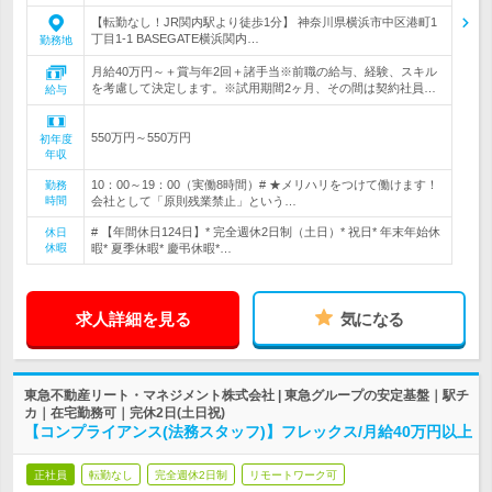
【転勤なし！JR関内駅より徒歩1分】 神奈川県横浜市中区港町1
丁目1-1 BASEGATE横浜関内…
勤務地
月給40万円～＋賞与年2回＋諸手当※前職の給与、経験、スキル
を考慮して決定します。※試用期間2ヶ月、その間は契約社員…
給与
550万円～550万円
初年度
年収
10：00～19：00（実働8時間）# ★メリハリをつけて働けます！
勤務
時間
会社として「原則残業禁止」という…
# 【年間休日124日】* 完全週休2日制（土日）* 祝日* 年末年始休
休日
休暇
暇* 夏季休暇* 慶弔休暇*…
求人詳細を見る
気になる
東急不動産リート・マネジメント株式会社 | 東急グループの安定基盤｜駅チ
カ｜在宅勤務可｜完休2日(土日祝)
【コンプライアンス(法務スタッフ)】フレックス/月給40万円以上
正社員
転勤なし
完全週休2日制
リモートワーク可