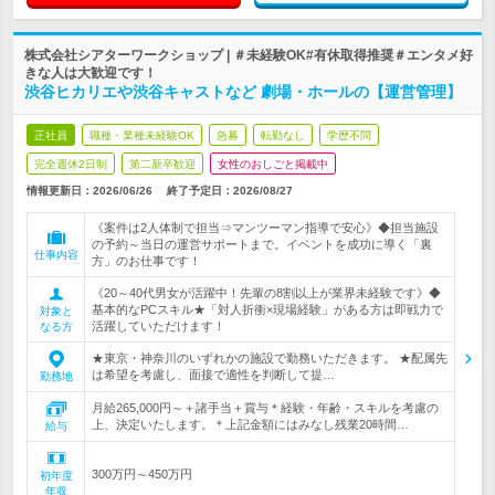
株式会社シアターワークショップ | ＃未経験OK#有休取得推奨＃エンタメ好
きな人は大歓迎です！
渋谷ヒカリエや渋谷キャストなど 劇場・ホールの【運営管理】
正社員
職種・業種未経験OK
急募
転勤なし
学歴不問
完全週休2日制
第二新卒歓迎
女性のおしごと掲載中
情報更新日：2026/06/26
終了予定日：
2026/08/27
《案件は2人体制で担当⇒マンツーマン指導で安心》◆担当施設
の予約～当日の運営サポートまで。イベントを成功に導く「裏
仕事内容
方」のお仕事です！
《20～40代男女が活躍中！先輩の8割以上が業界未経験です》◆
基本的なPCスキル★「対人折衝×現場経験」がある方は即戦力で
対象と
活躍していただけます！
なる方
★東京・神奈川のいずれかの施設で勤務いただきます。 ★配属先
は希望を考慮し、面接で適性を判断して提…
勤務地
月給265,000円～＋諸手当＋賞与＊経験・年齢・スキルを考慮の
上、決定いたします。＊上記金額にはみなし残業20時間…
給与
300万円～450万円
初年度
年収