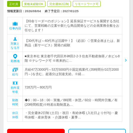
正社員
業種未経験OK
完全週休2日制
リモートワーク可
情報更新日：2026/08/04
終了予定日：
2027/01/25
【特命リーダーのポジション】延長保証サービスを展開する当社
にて、営業戦略の立案や新たな商品開発などの企画業務全般をお
仕事内容
任せします！
【30代半ば～40代半ば活躍中！】《必須》◇営業企画または、新
対象と
商品（新サービス）開発の経験
なる方
■東京本社 東京都千代田区外神田2-2-3 住友不動産御茶ノ水ビル8
階 ※テレワーク可 ※将来的に…
勤務地
月給47万3000円～53万5000円※固定残業代 (35時間分/10万2000
円～)を含む。超過分は別途支給。※経…
給与
728万円～800万円
初年度
年収
◆9：00～18：00・実働／8時間・休憩／60分・時間外労働／有
勤務
時間
(20時間程度)※時差出勤制度あ…
・完全週休2日制 (土日)・祝日・有給休暇 (入社日より付与)・慶
休日
休暇
弔休暇・産休育休 ・介護休暇・夏季…