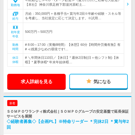
≪転勤なし≫≪U・Iターン歓迎≫《遠方の方のご応募も大歓迎》
【本社】 神奈川県足柄下郡湯河原町土…
勤務地
月給：350,000円 + 各種手当+ 賞与年2回※年齢や経験・スキル等
を考慮し、当社規定に応じて決定します。※試用…
給与
500万円～500万円
初年度
年収
# 8:00～17:00（実働8時間）【休憩】60分【時間外労働有無】有
勤務
時間
# ≪残業少なめの環境です!…
# ＼年間休日110日／【休日】* 週休2日制(日＋他シフト制)【休
休日
休暇
暇】* 夏季休暇* 年末年始休暇…
求人詳細を見る
気になる
新着
ＳＯＭＰＯワランティ株式会社 | ＳＯＭＰＯグループの安定基盤で延長保証
サービスを展開
◇経験者募集◇【企画PL】※特命リーダー ＊完休2日 ＊賞与年2
回