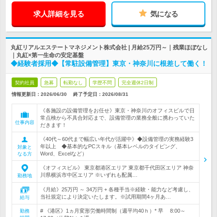
求人詳細を見る
気になる
丸紅リアルエステートマネジメント株式会社 | 月給25万円～｜残業ほぼなし
｜丸紅×第一生命の安定基盤
◆経験者採用◆【常駐設備管理】東京・神奈川に根差して働く！
契約社員
急募
転勤なし
学歴不問
完全週休2日制
情報更新日：2026/06/30
終了予定日：
2026/08/31
《各施設の設備管理をお任せ》東京・神奈川のオフィスビルで日
常点検から不具合対応まで、設備管理の業務全般に携わっていた
仕事内容
だきます！
《40代～60代まで幅広い年代が活躍中》◆設備管理の実務経験3
年以上 ◆基本的なPCスキル（基本レベルのタイピング、
対象と
Word、Excelなど）
なる方
《オフィスビル》 東京都港区エリア 東京都千代田区エリア 神奈
川県横浜市中区エリア ※いずれも配属…
勤務地
《月給》25万円 ～ 34万円 + 各種手当※経験・能力など考慮し、
当社規定により決定いたします。※試用期間4ヶ月あ…
給与
# 《港区》1ヵ月変形労働時間制（週平均40ｈ）* 早 8:00～
勤務