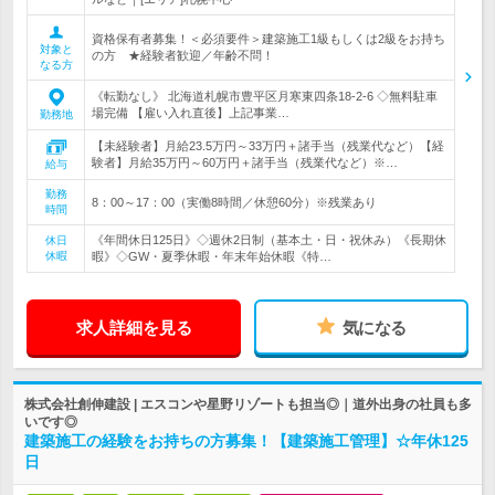
資格保有者募集！＜必須要件＞建築施工1級もしくは2級をお持ち
対象と
の方 ★経験者歓迎／年齢不問！
なる方
《転勤なし》 北海道札幌市豊平区月寒東四条18-2-6 ◇無料駐車
場完備 【雇い入れ直後】上記事業…
勤務地
【未経験者】月給23.5万円～33万円＋諸手当（残業代など）【経
験者】月給35万円～60万円＋諸手当（残業代など）※…
給与
勤務
8：00～17：00（実働8時間／休憩60分）※残業あり
時間
《年間休日125日》◇週休2日制（基本土・日・祝休み）《長期休
休日
休暇
暇》◇GW・夏季休暇・年末年始休暇《特…
求人詳細を見る
気になる
株式会社創伸建設 | エスコンや星野リゾートも担当◎｜道外出身の社員も多
いです◎
建築施工の経験をお持ちの方募集！【建築施工管理】☆年休125
日