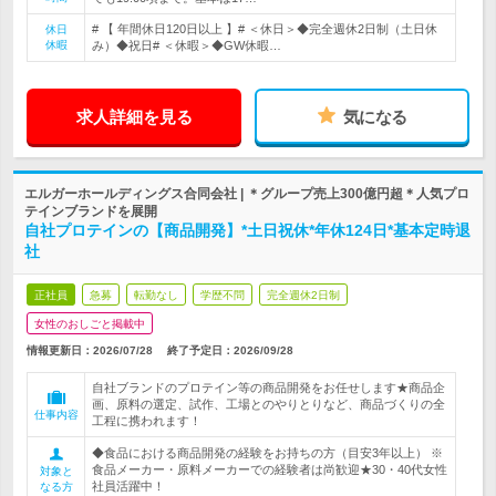
# 【 年間休日120日以上 】# ＜休日＞◆完全週休2日制（土日休
休日
休暇
み）◆祝日# ＜休暇＞◆GW休暇…
求人詳細を見る
気になる
エルガーホールディングス合同会社 | ＊グループ売上300億円超＊人気プロ
テインブランドを展開
自社プロテインの【商品開発】*土日祝休*年休124日*基本定時退
社
正社員
急募
転勤なし
学歴不問
完全週休2日制
女性のおしごと掲載中
情報更新日：2026/07/28
終了予定日：
2026/09/28
自社ブランドのプロテイン等の商品開発をお任せします★商品企
画、原料の選定、試作、工場とのやりとりなど、商品づくりの全
仕事内容
工程に携われます！
◆食品における商品開発の経験をお持ちの方（目安3年以上） ※
食品メーカー・原料メーカーでの経験者は尚歓迎★30・40代女性
対象と
社員活躍中！
なる方