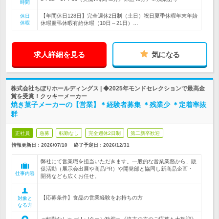
時間
【年間休日128日】完全週休2日制（土日）祝日夏季休暇年末年始
休日
休暇
休暇慶弔休暇有給休暇（10日～21日）…
求人詳細を見る
気になる
株式会社ちぼりホールディングス | ◆2025年モンドセレクションで最高金
賞を受賞！クッキーメーカー
焼き菓子メーカーの【営業】＊経験者募集 ＊残業少 ＊定着率抜
群
正社員
急募
転勤なし
完全週休2日制
第二新卒歓迎
情報更新日：2026/07/10
終了予定日：
2026/12/31
弊社にて営業職を担当いただきます。一般的な営業業務から、販
促活動（展示会出展や商品PR）や開発部と協同し新商品企画・
仕事内容
開発なども広くお任せ。
【応募条件】食品の営業経験をお持ちの方
対象と
なる方