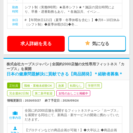
シフト制（実働8時間）★基本シフト★＊施設の貸出時間によ
勤務
時間
り、早番・遅番勤務もあり。＊各施設共、イベン…
# 【年間休日121日（夏季・冬季休暇を含む）】◆月8～10日休み
休日
休暇
（シフト制）◆夏季休暇(5日)◆冬…
求人詳細を見る
気になる
株式会社カーブスジャパン | 全国約2000店舗の女性専用フィットネス「カ
ーブス」を展開
日本の健康問題解決に貢献できる【商品開発】＊経験者募集＊
正社員
職種・業種未経験OK
急募
転勤なし
学歴不問
完全週休2日制
第二新卒歓迎
女性のおしごと掲載中
情報更新日：2026/03/27
終了予定日：
2026/09/24
全国に約2000店舗を展開するフィットネスチェーン「カーブス」
を展開する同社にて、新商品・新サービスの開発に携わっていた
仕事内容
だきます。
【プロテインなどの商品企画が可能！】◆大卒以上 ◆商品企画
対象と