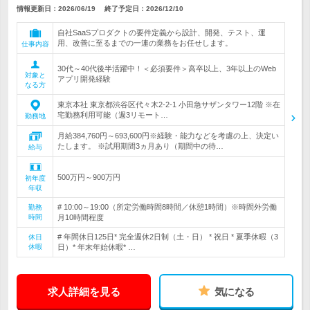
情報更新日：2026/06/19
終了予定日：
2026/12/10
自社SaaSプロダクトの要件定義から設計、開発、テスト、運
用、改善に至るまでの一連の業務をお任せします。
仕事内容
30代～40代後半活躍中！＜必須要件＞高卒以上、3年以上のWeb
対象と
アプリ開発経験
なる方
東京本社 東京都渋谷区代々木2-2-1 小田急サザンタワー12階 ※在
宅勤務利用可能（週3リモート…
勤務地
月給384,760円～693,600円※経験・能力などを考慮の上、決定い
たします。 ※試用期間3ヵ月あり（期間中の待…
給与
500万円～900万円
初年度
年収
# 10:00～19:00（所定労働時間8時間／休憩1時間）※時間外労働
勤務
時間
月10時間程度
# 年間休日125日* 完全週休2日制（土・日） * 祝日 * 夏季休暇（3
休日
休暇
日）* 年末年始休暇* …
求人詳細を見る
気になる