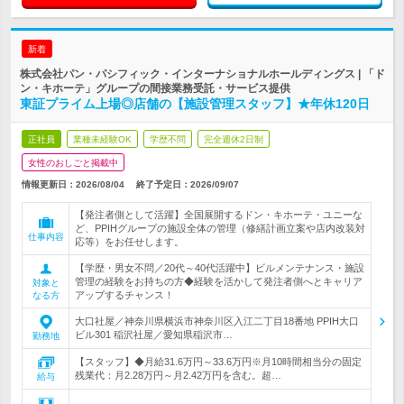
新着
株式会社パン・パシフィック・インターナショナルホールディングス | 「ド
ン・キホーテ」グループの間接業務受託・サービス提供
東証プライム上場◎店舗の【施設管理スタッフ】★年休120日
正社員
業種未経験OK
学歴不問
完全週休2日制
女性のおしごと掲載中
情報更新日：2026/08/04
終了予定日：
2026/09/07
【発注者側として活躍】全国展開するドン・キホーテ・ユニーな
ど、PPIHグループの施設全体の管理（修繕計画立案や店内改装対
仕事内容
応等）をお任せします。
【学歴・男女不問／20代～40代活躍中】ビルメンテナンス・施設
管理の経験をお持ちの方◆経験を活かして発注者側へとキャリア
対象と
アップするチャンス！
なる方
大口社屋／神奈川県横浜市神奈川区入江二丁目18番地 PPIH大口
ビル301 稲沢社屋／愛知県稲沢市…
勤務地
【スタッフ】◆月給31.6万円～33.6万円※月10時間相当分の固定
残業代：月2.28万円～月2.42万円を含む。超…
給与