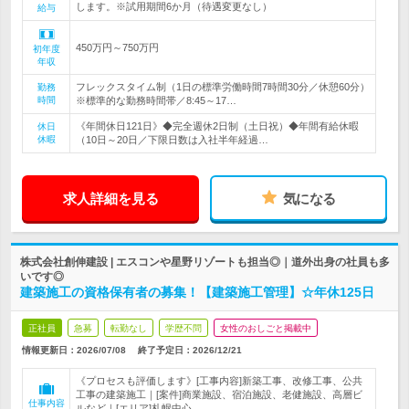
します。※試用期間6か月（待遇変更なし）
給与
450万円～750万円
初年度
年収
フレックスタイム制（1日の標準労働時間7時間30分／休憩60分）
勤務
時間
※標準的な勤務時間帯／8:45～17…
《年間休日121日》◆完全週休2日制（土日祝）◆年間有給休暇
休日
休暇
（10日～20日／下限日数は入社半年経過…
求人詳細を見る
気になる
株式会社創伸建設 | エスコンや星野リゾートも担当◎｜道外出身の社員も多
いです◎
建築施工の資格保有者の募集！【建築施工管理】☆年休125日
正社員
急募
転勤なし
学歴不問
女性のおしごと掲載中
情報更新日：2026/07/08
終了予定日：
2026/12/21
《プロセスも評価します》[工事内容]新築工事、改修工事、公共
工事の建築施工｜[案件]商業施設、宿泊施設、老健施設、高層ビ
仕事内容
ルなど｜[エリア]札幌中心