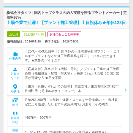
株式会社タクマ | 国内トップクラスの納入実績を誇るプラントメーカー｜定
着率97%
上場企業で活躍！【プラント施工管理】土日祝休み★年休128日
正社員
完全週休2日制
女性のおしごと掲載中
情報更新日：2026/07/28
終了予定日：
2026/08/31
【20代～40代活躍中！】国内外の一般廃棄物処理プラント・エネ
ルギープラントなどの施工管理業務を幅広くご担当いただきま
仕事内容
す。★業界のパイオニア
【応募条件】高卒以上（機械・電気）／プラント工事の施工管理
経験（機械設置・配管・耐火物）／長期にわたり現場（全国）出
対象と
張が可能な方 ★男女不問
なる方
【東京・兵庫いずれかでの勤務】 東京支社／東京都港区芝浦3丁
目9番1号（芝浦ルネサイトタワー） 本…
勤務地
月給261,360円～※年齢・経験・スキルを十分考慮の上、当社規
定により優遇いたします※試用期間3ヵ月あり（その間の…
給与
460万円～900万円
初年度
年収
勤務
8：30～17：00（実働7時間45分／休憩45分）※残業あり