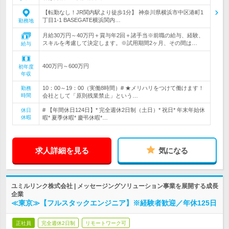
【転勤なし！JR関内駅より徒歩1分】 神奈川県横浜市中区港町1
丁目1-1 BASEGATE横浜関内…
勤務地
月給30万円～40万円＋賞与年2回＋諸手当※前職の給与、経験、
スキルを考慮して決定します。※試用期間2ヶ月、その間は…
給与
400万円～600万円
初年度
年収
10：00～19：00（実働8時間）# ★メリハリをつけて働けます！
勤務
時間
会社として「原則残業禁止」という…
# 【年間休日124日】* 完全週休2日制（土日）* 祝日* 年末年始休
休日
休暇
暇* 夏季休暇* 慶弔休暇*…
求人詳細を見る
気になる
ユミルリンク株式会社 | メッセージングソリューション事業を展開する成長
企業
≪東京≫【フルスタックエンジニア】※経験者歓迎／年休125日
正社員
完全週休2日制
リモートワーク可