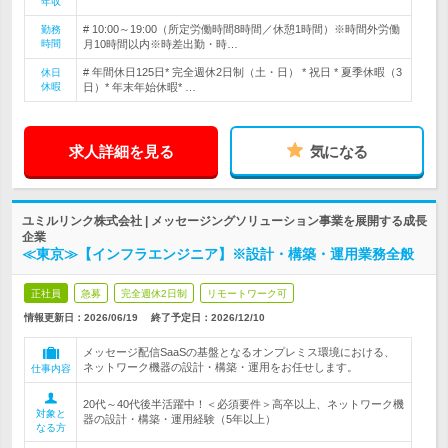
年収
# 10:00～19:00（所定労働時間8時間／休憩1時間）※時間外労働
勤務
時間
月10時間以内※時差出勤・時…
# 年間休日125日* 完全週休2日制（土・日） * 祝日 * 夏季休暇（3
休日
休暇
日）* 年末年始休暇* …
求人詳細を見る
気になる
ユミルリンク株式会社 | メッセージングソリューション事業を展開する成長
企業
≪東京≫【インフラエンジニア】※設計・構築・運用業務全般
正社員
急募
完全週休2日制
リモートワーク可
情報更新日：2026/06/19
終了予定日：
2026/12/10
メッセージ配信SaaSの基盤となるオンプレミス環境における、
ネットワーク機器の設計・構築・運用をお任せします。
仕事内容
20代～40代後半活躍中！＜必須要件＞高卒以上、ネットワーク機
対象と
器の設計・構築・運用経験（5年以上）
なる方