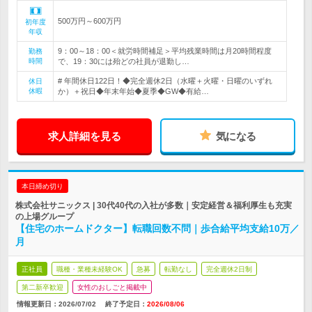
500万円～600万円
初年度
年収
9：00～18：00＜就労時間補足＞平均残業時間は月20時間程度
勤務
時間
で、19：30には殆どの社員が退勤し…
# 年間休日122日！◆完全週休2日（水曜＋火曜・日曜のいずれ
休日
休暇
か）＋祝日◆年末年始◆夏季◆GW◆有給…
求人詳細を見る
気になる
本日締め切り
株式会社サニックス | 30代40代の入社が多数｜安定経営＆福利厚生も充実
の上場グループ
【住宅のホームドクター】転職回数不問｜歩合給平均支給10万／
月
正社員
職種・業種未経験OK
急募
転勤なし
完全週休2日制
第二新卒歓迎
女性のおしごと掲載中
情報更新日：2026/07/02
終了予定日：
2026/08/06