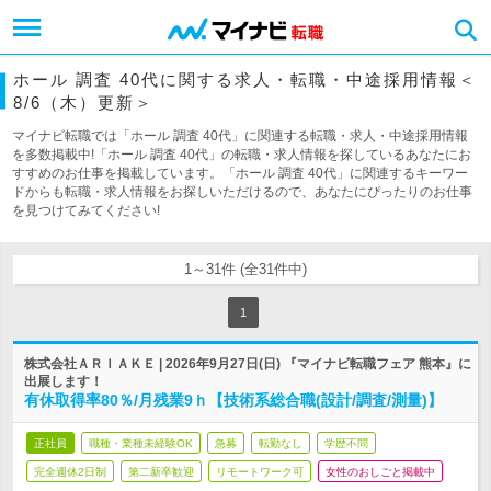
ホール 調査 40代に関する求人・転職・中途採用情報＜
8/6（木）更新＞
マイナビ転職では「ホール 調査 40代」に関連する転職・求人・中途採用情報
を多数掲載中!「ホール 調査 40代」の転職・求人情報を探しているあなたにお
すすめのお仕事を掲載しています。「ホール 調査 40代」に関連するキーワー
ドからも転職・求人情報をお探しいただけるので、あなたにぴったりのお仕事
を見つけてみてください!
1～31件 (全31件中)
1
株式会社ＡＲＩＡＫＥ | 2026年9月27日(日) 『マイナビ転職フェア 熊本』に
出展します！
有休取得率80％/月残業9ｈ【技術系総合職(設計/調査/測量)】
正社員
職種・業種未経験OK
急募
転勤なし
学歴不問
完全週休2日制
第二新卒歓迎
リモートワーク可
女性のおしごと掲載中