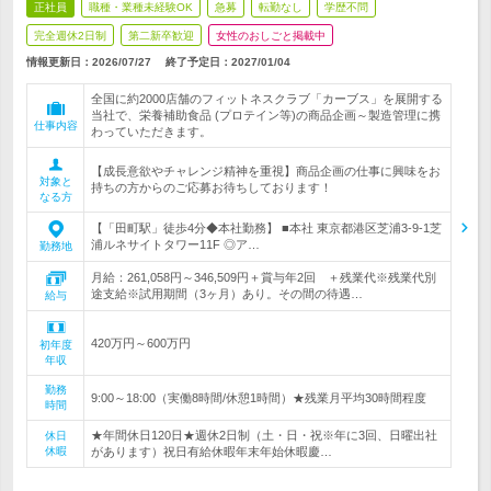
正社員
職種・業種未経験OK
急募
転勤なし
学歴不問
完全週休2日制
第二新卒歓迎
女性のおしごと掲載中
情報更新日：2026/07/27
終了予定日：
2027/01/04
全国に約2000店舗のフィットネスクラブ「カーブス」を展開する
当社で、栄養補助食品 (プロテイン等)の商品企画～製造管理に携
仕事内容
わっていただきます。
【成長意欲やチャレンジ精神を重視】商品企画の仕事に興味をお
対象と
持ちの方からのご応募お待ちしております！
なる方
【「田町駅」徒歩4分◆本社勤務】 ■本社 東京都港区芝浦3-9-1芝
浦ルネサイトタワー11F ◎ア…
勤務地
月給：261,058円～346,509円＋賞与年2回 ＋残業代※残業代別
途支給※試用期間（3ヶ月）あり。その間の待遇…
給与
420万円～600万円
初年度
年収
勤務
9:00～18:00（実働8時間/休憩1時間）★残業月平均30時間程度
時間
★年間休日120日★週休2日制（土・日・祝※年に3回、日曜出社
休日
休暇
があります）祝日有給休暇年末年始休暇慶…