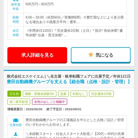
505万円～824万円
初年度
年収
9:00～18:00（休憩60分／実働8時間）※繁忙期などにより多少異
勤務
時間
なる場合あり※残業月平均：通常…
《年間休日120日》* 完全週休2日制（土日）* 祝日* 有給休暇* 慶
休日
休暇
弔休暇* 出産・育児休暇* …
求人詳細を見る
気になる
株式会社エスケイエム | ＼名古屋・岐阜転職フェアに出展予定／年休121日
豊田自動織機グループを支える【総合職（点検・設計・管理）】
正社員
職種・業種未経験OK
急募
転勤なし
完全週休2日制
第二新卒歓迎
女性のおしごと掲載中
情報更新日：2026/06/30
終了予定日：
2026/08/31
豊田自動織機グループの工場施設を中心とした点検／設計／管理
のいずれかからお任せします。
仕事内容
＼未経験スタート・社会人スタート大歓迎／【20代～40代の先輩