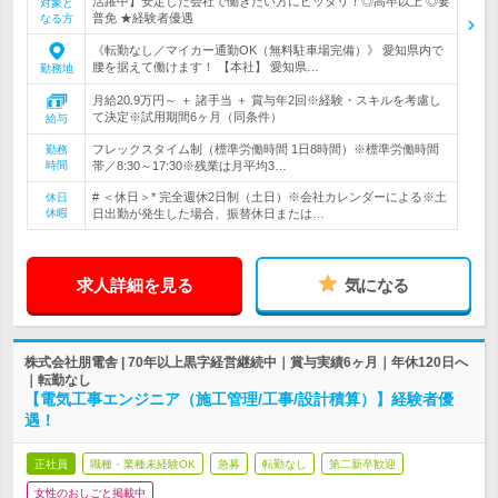
活躍中】安定した会社で働きたい方にピッタリ！◎高卒以上 ◎要
対象と
普免 ★経験者優遇
なる方
《転勤なし／マイカー通勤OK（無料駐車場完備）》 愛知県内で
腰を据えて働けます！ 【本社】 愛知県…
勤務地
月給20.9万円～ ＋ 諸手当 ＋ 賞与年2回※経験・スキルを考慮し
て決定※試用期間6ヶ月（同条件）
給与
フレックスタイム制（標準労働時間 1日8時間）※標準労働時間
勤務
時間
帯／8:30～17:30※残業は月平均3…
# ＜休日＞* 完全週休2日制（土日）※会社カレンダーによる※土
休日
休暇
日出勤が発生した場合、振替休日または…
求人詳細を見る
気になる
株式会社朋電舎 | 70年以上黒字経営継続中｜賞与実績6ヶ月｜年休120日へ
｜転勤なし
【電気工事エンジニア（施工管理/工事/設計積算）】経験者優
遇！
正社員
職種・業種未経験OK
急募
転勤なし
第二新卒歓迎
女性のおしごと掲載中