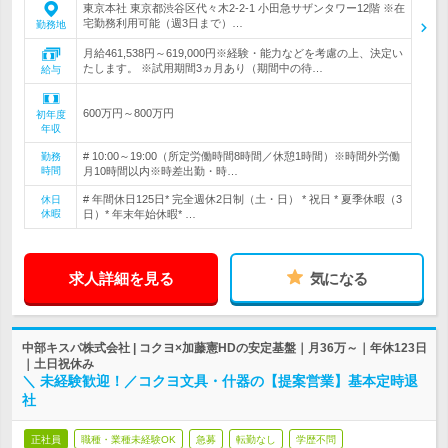
東京本社 東京都渋谷区代々木2-2-1 小田急サザンタワー12階 ※在
宅勤務利用可能（週3日まで）…
勤務地
月給461,538円～619,000円※経験・能力などを考慮の上、決定い
たします。 ※試用期間3ヵ月あり（期間中の待…
給与
600万円～800万円
初年度
年収
# 10:00～19:00（所定労働時間8時間／休憩1時間）※時間外労働
勤務
時間
月10時間以内※時差出勤・時…
# 年間休日125日* 完全週休2日制（土・日） * 祝日 * 夏季休暇（3
休日
休暇
日）* 年末年始休暇* …
求人詳細を見る
気になる
中部キスパ株式会社 | コクヨ×加藤憲HDの安定基盤｜月36万～｜年休123日
｜土日祝休み
＼ 未経験歓迎！／コクヨ文具・什器の【提案営業】基本定時退
社
正社員
職種・業種未経験OK
急募
転勤なし
学歴不問