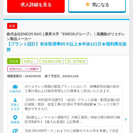
求人詳細を見る
気になる
新着
株式会社ENEOS NUC | 業界大手「ENEOSグループ」｜高機能ポリエチレ
ン製品メーカー
【プラント設計】有休取得率85％以上★年休121日★福利厚生抜
群
正社員
転勤なし
完全週休2日制
第二新卒歓迎
女性のおしごと掲載中
情報更新日：2026/06/05
終了予定日：
2026/11/26
ポリエチレン樹脂の製造プラントにおいて、静機器等設備の保全
工事計画および維持管理などの業務をご担当いただきます。
仕事内容
【20代～40代前半活躍中】《必須》プラント設備・配管設備の設
計経験／新設・改造工事の計画や予算作成経験★フレックス制で
対象と
働きやすさも◎
なる方
【転勤なし／マイカー通勤可】 川崎工業所／神奈川県川崎市川崎
区浮島町8-1 【雇入れ直後】上記事業…
勤務地
月給:250,000円～※これまでのご経験やスキル等を考慮して決定