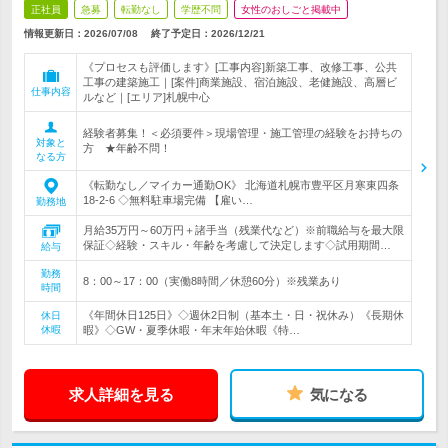
正社員
急募
転勤なし
学歴不問
女性のおしごと掲載中
情報更新日：2026/07/08
終了予定日：
2026/12/21
《プロセスも評価します》[工事内容]新築工事、改修工事、公共
工事の建築施工｜[案件]商業施設、宿泊施設、老健施設、高層ビ
仕事内容
ルなど｜[エリア]札幌中心
経験者募集！＜必須要件＞現場管理・施工管理の経験をお持ちの
対象と
方 ★年齢不問！
なる方
《転勤なし／マイカー通勤OK》 北海道札幌市豊平区月寒東四条
18-2-6 ◇無料駐車場完備 【雇い…
勤務地
月給35万円～60万円＋諸手当（残業代など）※前職給与を最大限
保証◇経験・スキル・年齢を考慮して決定します◇試用期間…
給与
勤務
8：00～17：00（実働8時間／休憩60分）※残業あり
時間
《年間休日125日》◇週休2日制（基本土・日・祝休み）《長期休
休日
休暇
暇》◇GW・夏季休暇・年末年始休暇《特…
求人詳細を見る
気になる