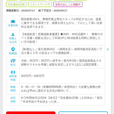
完全週休2日制
リモートワーク可
女性のおしごと掲載中
情報更新日：2026/07/17
終了予定日：
2026/09/17
既存顧客100％。事務作業は専任スタッフが対応するため、提案
に集中できる環境です。残業を抑えながら、プロとして高い生産
仕事内容
性を追求できます。
【未経歓迎！営業経験者優遇】◆30代・40代活躍中！ 事務サポ
ート完備！経験を活かして年収UPとWLB改善を同時に実現した
対象と
い方大歓迎！
なる方
【転勤なし／直行直帰OK】 ＜静岡支店＞ 静岡市駿河区高松一丁
目５番２３号 ※担当エリアや業務効率…
勤務地
月給：36万円～38万円＋諸手当＋賞与年2回＋報奨金制度あり※
経験やスキルを考慮し金額を決定します※上記には固定残業…
給与
504万円～600万円
初年度
年収
8：45～17：30（実働時間8時間／休憩45分）※必要な業務が終
勤務
時間
われば早めに退社する文化が根付いて…
# ◎年間休日123日# 【休日】* 完全週休2日制（土日休み）* 祝日
休日
休暇
* 年末年始※予め決まった休…