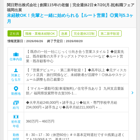
関日野出株式会社 | 創業115年の老舗｜完全週休2日★7/20(月.祝)転職フェア
福岡出展
未経験OK！先輩と一緒に始められる【ルート営業】◎賞与5.3ヶ
月
正社員
職種・業種未経験OK
急募
完全週休2日制
第二新卒歓迎
情報更新日：2026/06/26
終了予定日：
2026/08/20
【 既存の一社一社にじっくり向き合う営業スタイル 】◆提案先
は、既存顧客の大手ドラッグストアやスーパーなど ◆ルート営
仕事内容
業・既存顧客中心
【『営業デビュー』・第二新卒歓迎！】◆高卒以上 ◆元ディスカ
ウント店員・旅行関係など、未経験者が活躍中！◎休みやスケジ
対象と
ュール調整も自己裁量◎
なる方
【 マイカー通勤可(駐車場無料)／住宅手当あり 】 九州支店量販
部／ 福岡県筑紫野市古賀335-1…
勤務地
◆大卒月給248,000円＋諸手当より◆短大・専門学校卒月給
234,000円＋諸手当より◆高卒月給211,000円＋…
給与
360万円～460万円
初年度
年収
8：30～17：30（休憩60分）# ※基本定時退社です※残業は遅く
勤務
時間
ても19:00頃まで。基本は17…