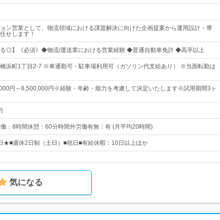
ョン営業として、物流領域における課題解決に向けた企画提案から運用設計・導
任せします！
る◎】《必須》◆物流/運送業における営業経験 ◆普通自動車免許 ◆高卒以上
橋浜町1丁目2-7 ※車通勤可・駐車場利用可（ガソリン代支給あり） ※当面転勤は
0,000円～8,500,000円※経験・年齢・能力を考慮して決定いたします※試用期間3ヶ
円
0実働：8時間休憩：60分時間外労働有無：有 (月平均20時間)
0日★■週休2日制（土日）■祝日■有給休暇：10日以上ほか
気になる