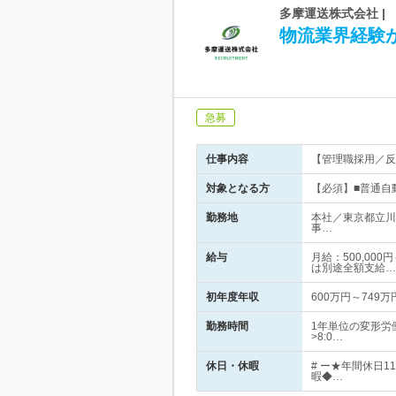
多摩運送株式会社 |
物流業界経験
急募
仕事内容
【管理職採用／反
対象となる方
【必須】■普通自
勤務地
本社／東京都立川
事…
給与
月給：500,00
は別途全額支給…
初年度年収
600万円～749万
勤務時間
1年単位の変形労
>8:0…
休日・休暇
# ー★年間休日
暇◆…