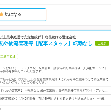
気になる
0年以上黒字経営で安定性抜群】成長続ける運送会社
配や物流管理等【配車スタッフ】転勤なし
正社員
第二新卒歓迎
ターン歓迎！】トラック手配・配車計画・請求等の配車業務や、人員配置・シフト
業務等を担当していただきます。
二新卒歓迎】◎大卒以上 ◎普通自動車免許 ★これから手に職をつけて物流業界で
いきたい方も、ぜひご応募ください！
れかの営業所】 ※転勤なし 袋井営業所： 静岡県袋井市高尾2735-1 ＜アクセ…
0円※固定残業代（月40時間分、78,440円）含む※超過分は別途支給します※年齢、
円