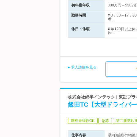
初年度年収
300万円～550万
勤務時間
# 8：30～1
考…
休日・休暇
# 年120日以
休…
求人詳細を見る
株式会社綿半インテック | 東証
飯田TC【大型ドライバ
職種未経験OK
急募
第二新卒歓
仕事内容
県内3箇所の物流