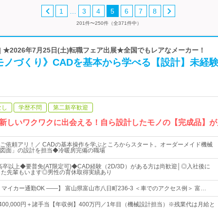
…
1
3
4
5
6
7
8
201件〜250件（全371件中）
| ★2026年7月25日(土)転職フェア出展★全国でもレアなメーカー！
モノづくり》CADを基本から学べる【設計】未経験
なし
学歴不問
第二新卒歓迎
新しいワクワクに出会える！自ら設計したモノの【完成品】が
ご依頼アリ！／ CADの基本操作を学ぶところからスタート。オーダーメイド機械
図面」の設計を担当◆冷暖房完備の職場
卒以上◆要普免(AT限定可)◆CAD経験（2D/3D）がある方は尚歓迎│◎入社後に
した先輩もいます◎男性の育休取得実績あり
マイカー通勤OK ――】 富山県富山市八日町236-3 ＜車でのアクセス例＞ 富…
円～400,000円＋諸手当【年収例】400万円／1年目（機械設計担当）※残業代は月給と