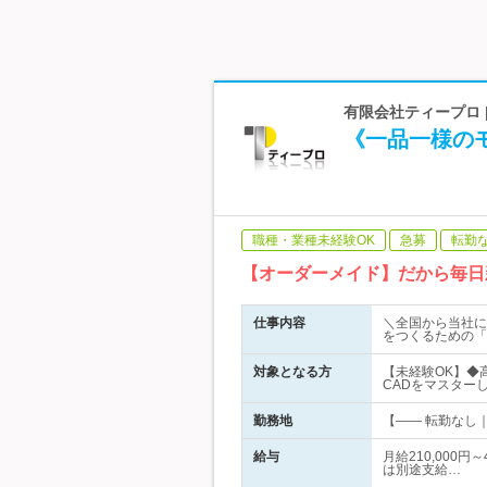
有限会社ティープロ 
《一品一様の
職種・業種未経験OK
急募
転勤
【オーダーメイド】だから毎日
仕事内容
＼全国から当社に
をつくるための「
対象となる方
【未経験OK】◆高
CADをマスター
勤務地
【―― 転勤なし｜
給与
月給210,000
は別途支給…