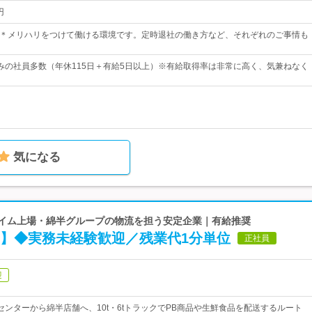
円
7：30＊メリハリをつけて働ける環境です。定時退社の働き方など、それぞれのご事情も
上休みの社員多数（年休115日＋有給5日以上）※有給取得率は非常に高く、気兼ねなく
気になる
プライム上場・綿半グループの物流を担う安定企業｜有給推奨
ー】◆実務未経験歓迎／残業代1分単位
正社員
迎
センターから綿半店舗へ、10t・6tトラックでPB商品や生鮮食品を配送するルート