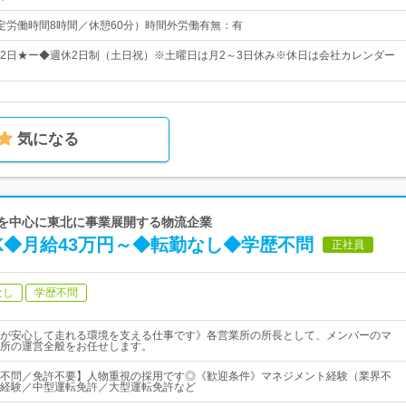
0（所定労働時間8時間／休憩60分）時間外労働有無：有
112日★ー◆週休2日制（土日祝）※土曜日は月2～3日休み※休日は会社カレンダー
気になる
県を中心に東北に事業展開する物流企業
K◆月給43万円～◆転勤なし◆学歴不問
正社員
なし
学歴不問
が安心して走れる環境を支える仕事です》各営業所の所長として、メンバーのマ
所の運営全般をお任せします。
不問／免許不要】人物重視の採用です◎《歓迎条件》マネジメント経験（業界不
経験／中型運転免許／大型運転免許など