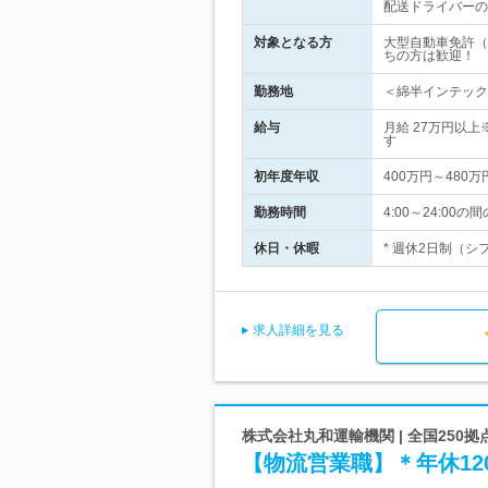
配送ドライバーの
対象となる方
大型自動車免許（
ちの方は歓迎！
勤務地
＜綿半インテック
給与
月給 27万円以
す
初年度年収
400万円～480万
勤務時間
4:00～24:0
休日・休暇
* 週休2日制（シ
求人詳細を見る
株式会社丸和運輸機関 | 全国250
【物流営業職】＊年休12