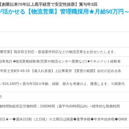
 【創業以来70年以上黒字経営で安定性抜群】賞与年3回
が活かせる【物流営業】管理職採用★月給50万円
響営業】既存荷主対応・新規案件対応などの物流営業をお任せいたします。
動車免許 ■物流業務経験者(営業や物流センター業務など) ■マネジメント経験者
市富士見町6-49-18 【雇入れ直後】上記事業所 【変更の範囲】会社の定める各
0円～624,166円＋賞与年3回※年齢、経験、能力を考慮の上、優遇します。※残業代
円
働時間制総所定労働時間：2080時間（週平均40時間以内）<標準的な勤務時間
110日★ー◆週休2日制（土日祝）※土曜日は隔週◆夏季休暇◆年末年始休暇◆GW休