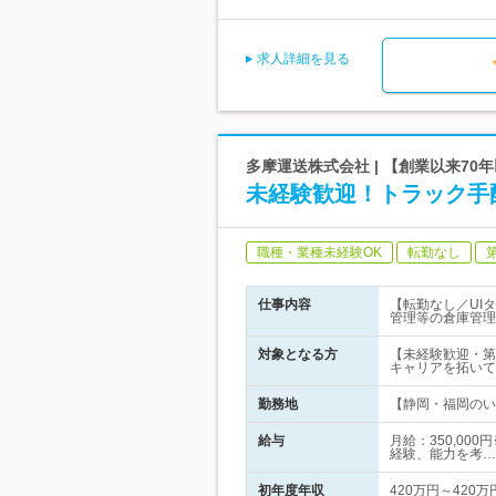
求人詳細を見る
多摩運送株式会社 | 【創業以来7
未経験歓迎！トラック手
職種・業種未経験OK
転勤なし
仕事内容
【転勤なし／UI
管理等の倉庫管理
対象となる方
【未経験歓迎・第
キャリアを拓いて
勤務地
【静岡・福岡のいず
給与
月給：350,00
経験、能力を考…
初年度年収
420万円～420万