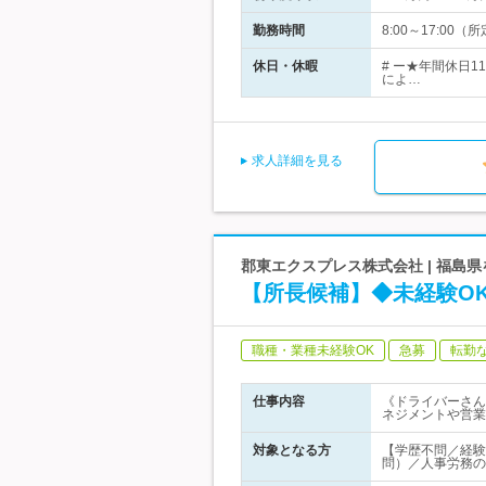
勤務時間
8:00～17:0
休日・休暇
# ー★年間休日
によ…
求人詳細を見る
郡東エクスプレス株式会社 | 福島
【所長候補】◆未経験O
職種・業種未経験OK
急募
転勤
仕事内容
《ドライバーさん
ネジメントや営業
対象となる方
【学歴不問／経験
問）／人事労務の