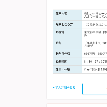
仕事内容
当社のソリューシ
入まで一貫してお
対象となる方
【ご経験を活かせ
勤務地
東京都中央区日本
あ…
給与
【年俸制】6,36
月(待遇…
初年度年収
636万円～850万
勤務時間
8：30～17：3
休日・休暇
# ★年間休日12
求人詳細を見る