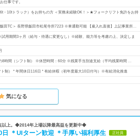
お仕事です。
6t・10tトラック）をお持ちの方 ＜実務未経験OK！＞★フォークリフト免許をお持
飯田TC＞ 長野県飯田市松尾寺所7223 ※車通勤可能 【雇入れ直後】上記事業所…
上※試用期間3ヶ月（給与・待遇に変更なし）※経験、能力等を考慮の上、決定しま
円
0の間の8時間（シフト制） ※休憩時間：60分 ※残業手当別途支給（平均残業時間 …
フト制） * 年間休日116日 * 有給休暇（初年度最大10日付与）※有給消化推進
気になる
拠点以上。◆2014年上場以降最高益を更新中◆
0日 ＊UIターン歓迎 ＊手厚い福利厚生
正社員