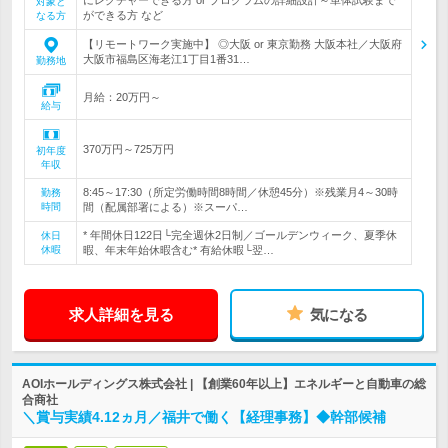
対象と
ができる方 など
なる方
【リモートワーク実施中】 ◎大阪 or 東京勤務 大阪本社／大阪府
大阪市福島区海老江1丁目1番31…
勤務地
月給：20万円～
給与
370万円～725万円
初年度
年収
8:45～17:30（所定労働時間8時間／休憩45分）※残業月4～30時
勤務
時間
間（配属部署による）※スーパ…
* 年間休日122日└完全週休2日制／ゴールデンウィーク、夏季休
休日
休暇
暇、年末年始休暇含む* 有給休暇└翌…
求人詳細を見る
気になる
AOIホールディングス株式会社 | 【創業60年以上】エネルギーと自動車の総
合商社
＼賞与実績4.12ヵ月／福井で働く【経理事務】◆幹部候補