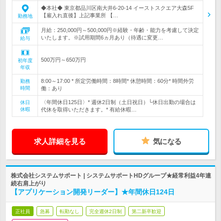
◆本社◆ 東京都品川区南大井6-20-14 イーストスクエア大森5F
【雇入れ直後】上記事業所 【…
勤務地
月給：250,000円～500,000円※経験・年齢・能力を考慮して決定
いたします。※試用期間6ヵ月あり（待遇に変更…
給与
500万円～650万円
初年度
年収
8:00～17:00 * 所定労働時間：8時間* 休憩時間：60分* 時間外労
勤務
時間
働：あり
〈年間休日125日〉* 週休2日制（土日祝日）└休日出勤の場合は
休日
休暇
代休を取得いただきます。* 有給休暇…
求人詳細を見る
気になる
株式会社システムサポート | システムサポートHDグループ★経常利益4年連
続右肩上がり
【アプリケーション開発リーダー】★年間休日124日
正社員
急募
転勤なし
完全週休2日制
第二新卒歓迎