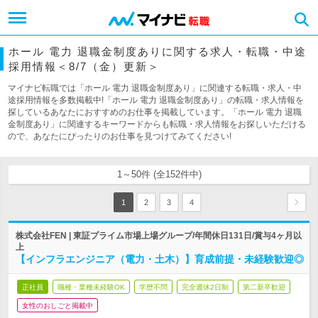
ホール 電力 退職金制度ありに関する求人・転職・中途
採用情報＜8/7（金）更新＞
マイナビ転職では「ホール 電力 退職金制度あり」に関連する転職・求人・中
途採用情報を多数掲載中!「ホール 電力 退職金制度あり」の転職・求人情報を
探しているあなたにおすすめのお仕事を掲載しています。「ホール 電力 退職
金制度あり」に関連するキーワードからも転職・求人情報をお探しいただける
ので、あなたにぴったりのお仕事を見つけてみてください!
1～50件 (全152件中)
1
2
3
4
株式会社FEN | 東証プライム市場上場グループ/年間休日131日/賞与4ヶ月以
上
【インフラエンジニア（電力・土木）】育成前提・未経験歓迎◎
正社員
職種・業種未経験OK
学歴不問
完全週休2日制
第二新卒歓迎
女性のおしごと掲載中