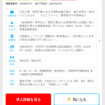
情報更新日：2026/07/17
終了予定日：
2027/01/07
公共工事・民間工事における電気設備工事の、施工管理をご担当
いただきます。 ※ユニフォーム・携帯貸与※社用車あり
仕事内容
《必須条件》高卒以上／電気工事または現場代理人の経験／第二
種電気工事士の資格保有者／PCスキル（Word・Excel・CAD）／
対象と
普通自動車免許
なる方
◎転勤なし／マイカー通勤OK（駐車場あり） 埼玉県さいたま市
大宮区大成町2-277-1KCビル ＜…
勤務地
月給30万円～70万円※月40時間の固定残業代（7万円～16.5万
円）を含む。超過分は別途支給。※これまでのご経験や…
給与
360万円～950万円
初年度
年収
8：00～17：30（実働8時間／休憩90分）【時間外労働有無】有
勤務
時間
※残業月30時間程度
週休2日制（土日祝）※会社カレンダーによる└第1・第3・第5土
休日
休暇
曜日は出勤となります。└現場によって変…
求人詳細を見る
気になる