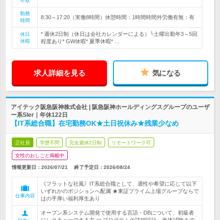
年収
勤務
8:30～17:20（実働8時間）休憩時間：1時間時間外労働有無：有
時間
* 週休2日制（休日は会社カレンダーによる）└土曜出勤年3～5回
休日
休暇
程度あり* GW休暇* 夏季休暇* …
求人詳細を見る
気になる
アイテック阪急阪神株式会社 | 阪急阪神ホールディングスグループのユーザ
ー系SIer｜年休122日
【IT系総合職】在宅勤務OK★土日祝休み★残業少なめ
正社員
学歴不問
完全週休2日制
リモートワーク可
女性のおしごと掲載中
情報更新日：2026/07/21
終了予定日：
2026/08/24
《フラットな社風》IT系総合職として、適性や希望に応じて以下
いずれかのポジションへ配属 ★東証プライム上場グループならで
仕事内容
はの手厚い福利厚生あり
オープン系システム開発で使用する言語・DBについて、初級者
にレクチャーできる方 or プログラムの詳細設計～単体試験まで