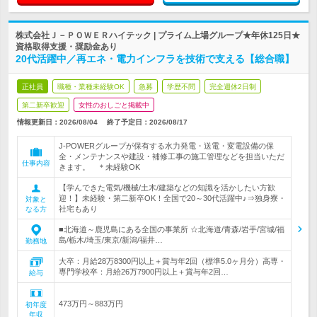
株式会社Ｊ－ＰＯＷＥＲハイテック | プライム上場グループ★年休125日★
資格取得支援・奨励金あり
20代活躍中／再エネ・電力インフラを技術で支える【総合職】
正社員
職種・業種未経験OK
急募
学歴不問
完全週休2日制
第二新卒歓迎
女性のおしごと掲載中
情報更新日：2026/08/04
終了予定日：
2026/08/17
J-POWERグループが保有する水力発電・送電・変電設備の保
全・メンテナンスや建設・補修工事の施工管理などを担当いただ
仕事内容
きます。 ＊未経験OK
【学んできた電気/機械/土木/建築などの知識を活かしたい方歓
迎！】未経験・第二新卒OK！全国で20～30代活躍中♪⇒独身寮・
対象と
社宅もあり
なる方
■北海道～鹿児島にある全国の事業所 ☆北海道/青森/岩手/宮城/福
島/栃木/埼玉/東京/新潟/福井…
勤務地
大卒：月給28万8300円以上＋賞与年2回（標準5.0ヶ月分）高専・
専門学校卒：月給26万7900円以上＋賞与年2回…
給与
473万円～883万円
初年度
年収