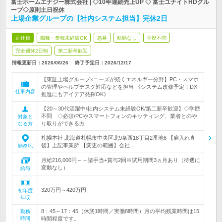
富士ホームエナジー株式会社 | ◇10年連続売上UP ◇ 富士ユナイトHDグル
ープ◇原則土日祝休
上場企業グループの【社内システム担当】完休2日
正社員
職種・業種未経験OK
急募
転勤なし
学歴不問
完全週休2日制
第二新卒歓迎
情報更新日：2026/06/26
終了予定日：
2026/12/17
【東証上場グループ×ニーズが続くエネルギー分野】PC・スマホ
の管理やヘルプデスク対応などを担当 《システム改修予定！DX
仕事内容
推進にもアイデア発揮OK》
【20～30代活躍中/社内システム未経験OK/第二新卒歓迎】◇学歴
不問 ◇必須/PCやスマートフォンのキッティング、業者とのや
対象と
り取りができる方
なる方
札幌本社 北海道札幌市中央区北9条西18丁目2番地6 【雇入れ直
後】上記事業所 【変更の範囲】会社…
勤務地
月給216,000円～＋諸手当+賞与2回※試用期間3ヵ月あり（待遇に
変動なし）
給与
320万円～420万円
初年度
年収
8：45～17：45（休憩1時間／実働8時間）月の平均残業時間は15
勤務
時間
時間程度です。