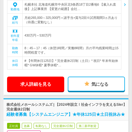
札幌本社 北海道札幌市中央区北9条西18丁目2番地6 【雇入れ直
後】上記事業所 【変更の範囲】会社…
勤務地
月給265,000～325,000円＋諸手当+賞与2回※試用期間3ヵ月あり
（待遇に変動なし）
給与
430万円～530万円
初年度
年収
8：45～17：45（休憩1時間／実働8時間）月の平均残業時間は15
勤務
時間
時間程度です。
# 【年間休日125日】* 完全週休2日制（土日）* 祝日* 年末年始休
休日
休暇
暇* GW休暇* 夏季休暇*…
求人詳細を見る
気になる
株式会社メホールシステムズ | 【2024年設立！社会インフラを支えるSIer】
完全週休2日制
経験者募集【システムエンジニア】★年休125日★土日祝休み★
正社員
急募
転勤なし
完全週休2日制
第二新卒歓迎