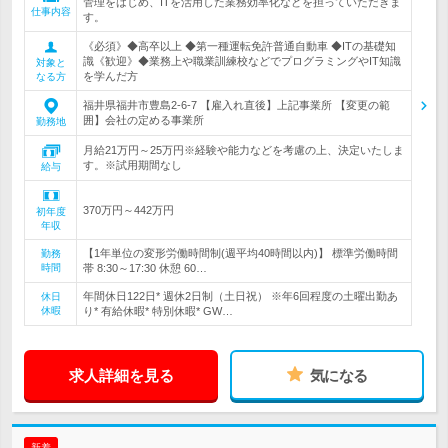
管理をはじめ、ITを活用した業務効率化などを担っていただきま
仕事内容
す。
《必須》◆高卒以上 ◆第一種運転免許普通自動車 ◆ITの基礎知
識《歓迎》◆業務上や職業訓練校などでプログラミングやIT知識
対象と
を学んだ方
なる方
福井県福井市豊島2-6-7 【雇入れ直後】上記事業所 【変更の範
囲】会社の定める事業所
勤務地
月給21万円～25万円※経験や能力などを考慮の上、決定いたしま
す。※試用期間なし
給与
370万円～442万円
初年度
年収
【1年単位の変形労働時間制(週平均40時間以内)】 標準労働時間
勤務
時間
帯 8:30～17:30 休憩 60…
年間休日122日* 週休2日制（土日祝） ※年6回程度の土曜出勤あ
休日
休暇
り* 有給休暇* 特別休暇* GW…
求人詳細を見る
気になる
新着