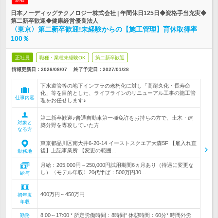
日本ノーディッグテクノロジー株式会社 | 年間休日125日◆資格手当充実◆
第二新卒歓迎◆健康経営優良法人
〈東京〉第二新卒歓迎!未経験からの【施工管理】育休取得率
100％
正社員
職種・業種未経験OK
第二新卒歓迎
情報更新日：2026/08/07
終了予定日：
2027/01/28
下水道管等の地下インフラの老朽化に対し「高耐久化・長寿命
化」等を目的とした、ライフラインのリニューアル工事の施工管
仕事内容
理をお任せします♪
第二新卒歓迎♪普通自動車第一種免許をお持ちの方で、土木・建
対象と
築分野を専攻していた方
なる方
東京都品川区南大井6-20-14 イーストスクエア大森5F 【雇入れ直
後】上記事業所 【変更の範囲…
勤務地
月給：205,000円～250,000円試用期間6ヵ月あり（待遇に変更な
し）〈モデル年収〉20代半ば：500万円30…
給与
400万円～450万円
初年度
年収
8:00～17:00 * 所定労働時間：8時間* 休憩時間：60分* 時間外労
勤務