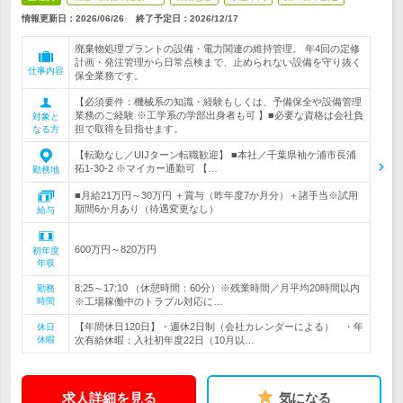
情報更新日：2026/06/26
終了予定日：
2026/12/17
廃棄物処理プラントの設備・電力関連の維持管理。 年4回の定修
計画・発注管理から日常点検まで、止められない設備を守り抜く
仕事内容
保全業務です。
【必須要件：機械系の知識・経験もしくは、予備保全や設備管理
業務のご経験 ※工学系の学部出身者も可 】■必要な資格は会社負
対象と
担で取得を目指せます。
なる方
【転勤なし／UIJターン転職歓迎】 ■本社／千葉県袖ケ浦市長浦
拓1-30-2 ※マイカー通勤可 【…
勤務地
■月給21万円～30万円 ＋賞与（昨年度7か月分）＋諸手当※試用
期間6か月あり（待遇変更なし）
給与
600万円～820万円
初年度
年収
8:25～17:10 （休憩時間：60分）※残業時間／月平均20時間以内
勤務
時間
※工場稼働中のトラブル対応に…
【年間休日120日】・週休2日制（会社カレンダーによる） ・年
休日
休暇
次有給休暇：入社初年度22日（10月以…
求人詳細を見る
気になる