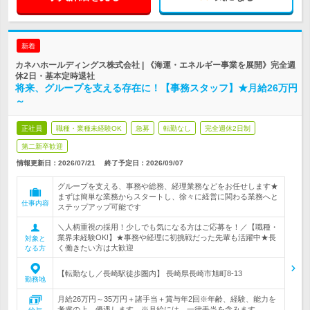
新着
カネハホールディングス株式会社 | 《海運・エネルギー事業を展開》完全週
休2日・基本定時退社
将来、グループを支える存在に！【事務スタッフ】★月給26万円
～
正社員
職種・業種未経験OK
急募
転勤なし
完全週休2日制
第二新卒歓迎
情報更新日：2026/07/21
終了予定日：
2026/09/07
グループを支える、事務や総務、経理業務などをお任せします★
まずは簡単な業務からスタートし、徐々に経営に関わる業務へと
仕事内容
ステップアップ可能です
＼人柄重視の採用！少しでも気になる方はご応募を！／【職種・
業界未経験OK!】★事務や経理に初挑戦だった先輩も活躍中★長
対象と
く働きたい方は大歓迎
なる方
【転勤なし／長崎駅徒歩圏内】 長崎県長崎市旭町8-13
勤務地
月給26万円～35万円＋諸手当＋賞与年2回※年齢、経験、能力を
考慮の上、優遇します。※月給には、一律手当を含みます。…