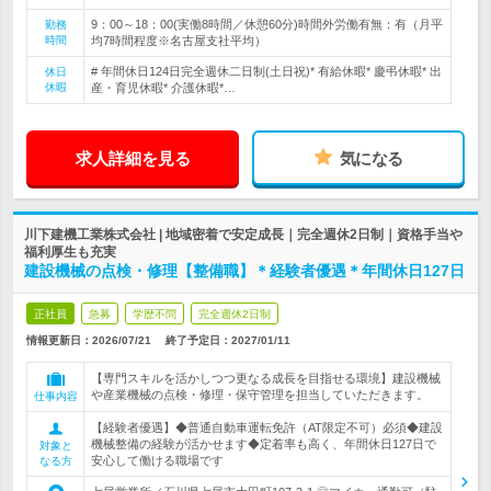
9：00～18：00(実働8時間／休憩60分)時間外労働有無：有（月平
勤務
時間
均7時間程度※名古屋支社平均）
# 年間休日124日完全週休二日制(土日祝)* 有給休暇* 慶弔休暇* 出
休日
休暇
産・育児休暇* 介護休暇*…
求人詳細を見る
気になる
川下建機工業株式会社 | 地域密着で安定成長｜完全週休2日制｜資格手当や
福利厚生も充実
建設機械の点検・修理【整備職】＊経験者優遇＊年間休日127日
正社員
急募
学歴不問
完全週休2日制
情報更新日：2026/07/21
終了予定日：
2027/01/11
【専門スキルを活かしつつ更なる成長を目指せる環境】建設機械
や産業機械の点検・修理・保守管理を担当していただきます。
仕事内容
【経験者優遇】◆普通自動車運転免許（AT限定不可）必須◆建設
機械整備の経験が活かせます◆定着率も高く、年間休日127日で
対象と
安心して働ける職場です
なる方