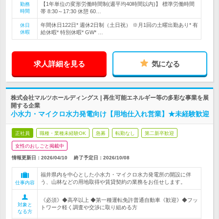
【1年単位の変形労働時間制(週平均40時間以内)】 標準労働時間
勤務
時間
帯 8:30～17:30 休憩 60…
年間休日122日* 週休2日制（土日祝） ※月1回の土曜出勤あり* 有
休日
休暇
給休暇* 特別休暇* GW* …
求人詳細を見る
気になる
株式会社マルツホールディングス | 再生可能エネルギー等の多彩な事業を展
開する企業
小水力・マイクロ水力発電向け【用地仕入れ営業】★未経験歓迎
正社員
職種・業種未経験OK
急募
転勤なし
第二新卒歓迎
女性のおしごと掲載中
情報更新日：2026/04/10
終了予定日：
2026/10/08
福井県内を中心とした小水力・マイクロ水力発電所の開設に伴
う、山林などの用地取得や賃貸契約の業務をお任せします。
仕事内容
《必須》◆高卒以上 ◆第一種運転免許普通自動車《歓迎》◆フッ
対象と
トワーク軽く調査や交渉に取り組める方
なる方