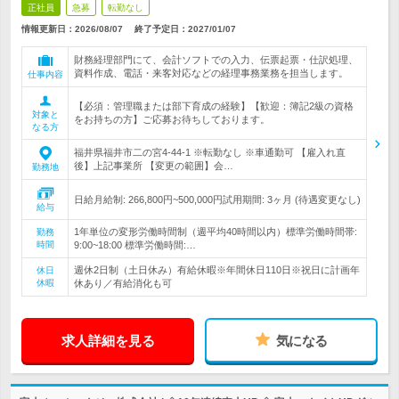
正社員
急募
転勤なし
情報更新日：2026/08/07
終了予定日：
2027/01/07
財務経理部門にて、会計ソフトでの入力、伝票起票・仕訳処理、
資料作成、電話・来客対応などの経理事務業務を担当します。
仕事内容
【必須：管理職または部下育成の経験】【歓迎：簿記2級の資格
対象と
をお持ちの方】ご応募お待ちしております。
なる方
福井県福井市二の宮4-44-1 ※転勤なし ※車通勤可 【雇入れ直
後】上記事業所 【変更の範囲】会…
勤務地
日給月給制: 266,800円~500,000円試用期間: 3ヶ月 (待遇変更なし)
給与
1年単位の変形労働時間制（週平均40時間以内）標準労働時間帯:
勤務
時間
9:00~18:00 標準労働時間:…
週休2日制（土日休み）有給休暇※年間休日110日※祝日に計画年
休日
休暇
休あり／有給消化も可
求人詳細を見る
気になる