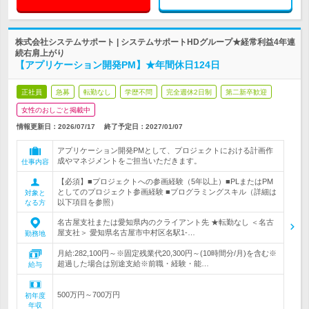
株式会社システムサポート | システムサポートHDグループ★経常利益4年連
続右肩上がり
【アプリケーション開発PM】★年間休日124日
正社員
急募
転勤なし
学歴不問
完全週休2日制
第二新卒歓迎
女性のおしごと掲載中
情報更新日：2026/07/17
終了予定日：
2027/01/07
アプリケーション開発PMとして、プロジェクトにおける計画作
成やマネジメントをご担当いただきます。
仕事内容
【必須】■プロジェクトへの参画経験（5年以上）■PLまたはPM
としてのプロジェクト参画経験 ■プログラミングスキル（詳細は
対象と
以下項目を参照）
なる方
名古屋支社または愛知県内のクライアント先 ★転勤なし ＜名古
屋支社＞ 愛知県名古屋市中村区名駅1-…
勤務地
月給:282,100円～※固定残業代20,300円～(10時間分/月)を含む※
超過した場合は別途支給※前職・経験・能…
給与
500万円～700万円
初年度
年収