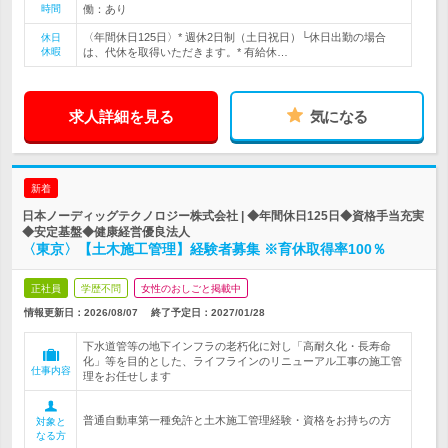
時間
働：あり
〈年間休日125日〉* 週休2日制（土日祝日）└休日出勤の場合
休日
休暇
は、代休を取得いただきます。* 有給休…
求人詳細を見る
気になる
新着
日本ノーディッグテクノロジー株式会社 | ◆年間休日125日◆資格手当充実
◆安定基盤◆健康経営優良法人
〈東京〉【土木施工管理】経験者募集 ※育休取得率100％
正社員
学歴不問
女性のおしごと掲載中
情報更新日：2026/08/07
終了予定日：
2027/01/28
下水道管等の地下インフラの老朽化に対し「高耐久化・長寿命
化」等を目的とした、ライフラインのリニューアル工事の施工管
仕事内容
理をお任せします
普通自動車第一種免許と土木施工管理経験・資格をお持ちの方
対象と
なる方