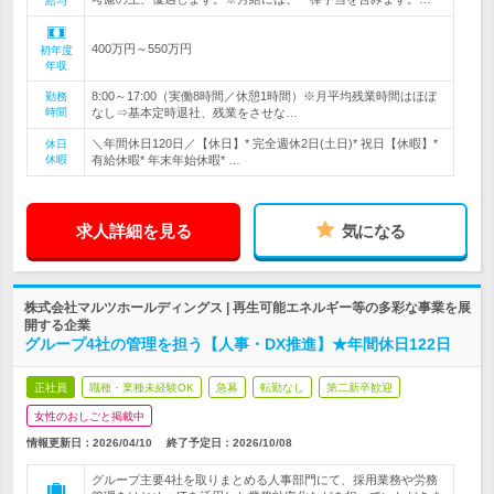
給与
400万円～550万円
初年度
年収
8:00～17:00（実働8時間／休憩1時間）※月平均残業時間はほぼ
勤務
時間
なし⇒基本定時退社、残業をさせな…
＼年間休日120日／【休日】* 完全週休2日(土日)* 祝日【休暇】*
休日
休暇
有給休暇* 年末年始休暇* …
求人詳細を見る
気になる
株式会社マルツホールディングス | 再生可能エネルギー等の多彩な事業を展
開する企業
グループ4社の管理を担う【人事・DX推進】★年間休日122日
正社員
職種・業種未経験OK
急募
転勤なし
第二新卒歓迎
女性のおしごと掲載中
情報更新日：2026/04/10
終了予定日：
2026/10/08
グループ主要4社を取りまとめる人事部門にて、採用業務や労務