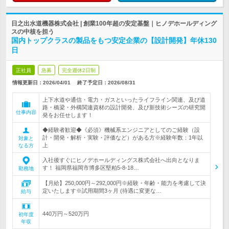
日之出水道機器株式会社 | 創業100年超の安定基盤｜ヒノデホールディング
スの中核を担う
国内トップクラスの製品をもつ安定企業の【設計開発】年休130
日
正社員
急募
完全週休2日制
情報更新日：2026/04/01
終了予定日：
2026/08/31
上下水道や通信・電力・ガスといったライフライン関連、及び道
路・橋梁・外構関連資材の設計開発、及び新技術シーズの研究開
仕事内容
発をお任せします！
◆経験者歓迎◆《必須》機械系エンジニアとしてのご経験（設
計・開発・解析・実験・評価など）がある方※経験年数：1年以
対象と
上
なる方
入社後すぐにヒノデホールディングス株式会社へ出向となりま
す！ 福岡県福岡市博多区堅粕5‐8‐18…
勤務地
【月給】250,000円～292,000円※経験・年齢・能力を考慮して決
定いたします※試用期間3ヶ月 (待遇に変更な…
給与
440万円～520万円
初年度
年収