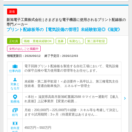
新着
新旭電子工業株式会社 | さまざまな電子機器に使用されるプリント配線板の
専門メーカー
プリント配線板等の【電気設備の管理】未経験歓迎◎《滋賀》
正社員
職種・業種未経験OK
急募
転勤なし
第二新卒歓迎
女性のおしごと掲載中
情報更新日：2026/06/12
終了予定日：
2026/12/03
電子回路プリント配線板を製造する自社工場において、電気設備
の保守点検や電力使用量の管理等をお任せします。
仕事内容
未経験・第二新卒歓迎！＜必須要件＞高卒以上、第三種電気主任
対象と
技術者、普通自動車免許、 エネルギー管理士
なる方
＜本社＞ 滋賀県高島市新旭町藁園2588 ※マイカー通勤可 【雇入
れ直後】上記事業所 【変更の範囲…
勤務地
月給：200,000円～225,000円※経験・スキル等を考慮して決定し
ます※試用期間：3ヶ月（待遇変更はありません…
給与
450万円～550万円
初年度