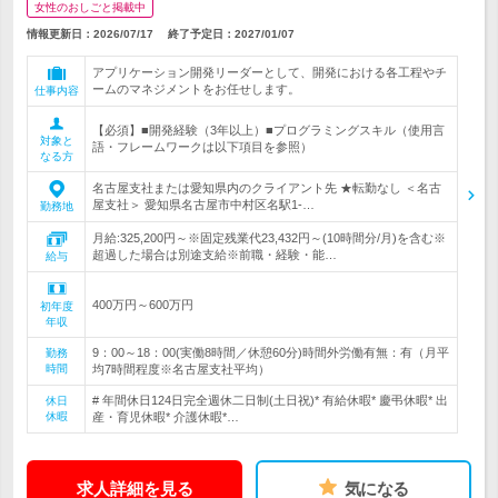
女性のおしごと掲載中
情報更新日：2026/07/17
終了予定日：
2027/01/07
アプリケーション開発リーダーとして、開発における各工程やチ
ームのマネジメントをお任せします。
仕事内容
【必須】■開発経験（3年以上）■プログラミングスキル（使用言
対象と
語・フレームワークは以下項目を参照）
なる方
名古屋支社または愛知県内のクライアント先 ★転勤なし ＜名古
屋支社＞ 愛知県名古屋市中村区名駅1-…
勤務地
月給:325,200円～※固定残業代23,432円～(10時間分/月)を含む※
超過した場合は別途支給※前職・経験・能…
給与
400万円～600万円
初年度
年収
9：00～18：00(実働8時間／休憩60分)時間外労働有無：有（月平
勤務
時間
均7時間程度※名古屋支社平均）
# 年間休日124日完全週休二日制(土日祝)* 有給休暇* 慶弔休暇* 出
休日
休暇
産・育児休暇* 介護休暇*…
求人詳細を見る
気になる