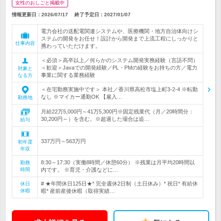
女性のおしごと掲載中
情報更新日：2026/07/17
終了予定日：
2027/01/07
電力会社の送配電関連システムや、医療機関・地方自治体向けシ
ステムの開発をお任せ！設計から開発まで上流工程にしっかりと
仕事内容
携わっていただけます。
＜必須＞高卒以上／何らかのシステム開発実務経験（言語不問）
＜歓迎＞Javaでの開発経験／PL・PMの経験をお持ちの方／電力
対象と
事業に関する業務経験
なる方
＜在宅勤務実施中です＞ 本社／香川県高松市塩上町3-2-4 ※転勤
なし ※マイカー通勤OK 【雇入…
勤務地
月給22万5,000円～41万5,300円※固定残業代（月／20時間分：
30,200円～）を含む。※超過した場合は追…
給与
337万円～563万円
初年度
年収
8:30～17:30（実働8時間／休憩60分） ※残業は月平均20時間以
勤務
時間
内です。 ※育児・介護などに…
# ★年間休日125日★* 完全週休2日制（土日休み）* 祝日* 有給休
休日
休暇
暇* 産前産後休暇（取得実績…