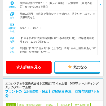
福井県福井市豊島2-6-7 【雇入れ直後】上記事業所 【変更の範
囲】会社の定める事業所
勤務地
月給22万円～※経験や能力などを考慮の上、決定いたします。※
試用期間なし
給与
420万円～600万円
初年度
年収
【1年単位の変形労働時間制(週平均40時間以内)】 標準労働時間
勤務
時間
帯 8:30～17:30 休憩 60…
年間休日122日* 週休2日制（土日祝） ※月1回の土曜出勤あり* 有
休日
休暇
給休暇* 特別休暇* GW* …
求人詳細を見る
気になる
エコシステム千葉株式会社 | ◎東証プライム上場「DOWAホールディング
ス」のグループ企業
プラントの【設備管理・保全】◎経験者募集 ◎賞与実績7ヶ月
分
正社員
職種・業種未経験OK
転勤なし
学歴不問
第二新卒歓迎