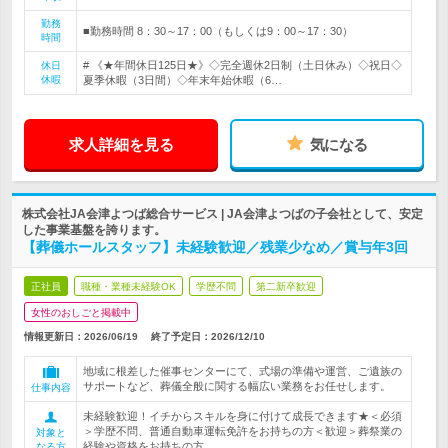
勤務
■勤務時間 8：30～17：00（もしくは9：00～17：30）
時間
# 《★年間休日125日★》◇完全週休2日制（土日休み）◇祝日◇
休日
休暇
夏季休暇（3日間）◇年末年始休暇（6…
求人詳細を見る
気になる
株式会社JA会津よつば総合サービス | JA会津よつばの子会社として、安定
した事業基盤を誇ります。
【葬儀ホールスタッフ】未経験歓迎／残業少なめ／賞与年3回
正社員
職種・業種未経験OK
学歴不問
第二新卒歓迎
女性のおしごと掲載中
情報更新日：2026/06/19
終了予定日：
2026/12/10
地域に根差した催事センターにて、式場の準備や運営、ご遺族の
サポートなど、葬儀全般に関する幅広い業務をお任せします。
仕事内容
未経験歓迎！イチからスキルを身に付けて成長できます★＜必須
＞学歴不問、普通自動車運転免許をお持ちの方＜歓迎＞葬祭業の
対象と
経験や資格をお持ちの方
なる方