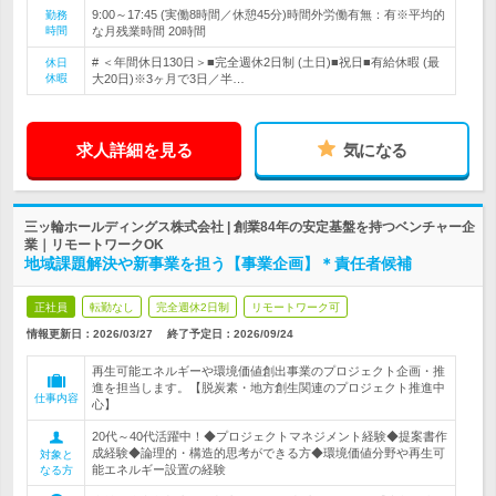
9:00～17:45 (実働8時間／休憩45分)時間外労働有無：有※平均的
勤務
時間
な月残業時間 20時間
# ＜年間休日130日＞■完全週休2日制 (土日)■祝日■有給休暇 (最
休日
休暇
大20日)※3ヶ月で3日／半…
求人詳細を見る
気になる
三ッ輪ホールディングス株式会社 | 創業84年の安定基盤を持つベンチャー企
業｜リモートワークOK
地域課題解決や新事業を担う【事業企画】＊責任者候補
正社員
転勤なし
完全週休2日制
リモートワーク可
情報更新日：2026/03/27
終了予定日：
2026/09/24
再生可能エネルギーや環境価値創出事業のプロジェクト企画・推
進を担当します。【脱炭素・地方創生関連のプロジェクト推進中
仕事内容
心】
20代～40代活躍中！◆プロジェクトマネジメント経験◆提案書作
成経験◆論理的・構造的思考ができる方◆環境価値分野や再生可
対象と
能エネルギー設置の経験
なる方