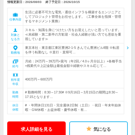
情報更新日：2026/08/03
終了予定日：
2026/10/15
生活に必要不可欠な電気・通信インフラを構築するエンジニアと
してプロジェクト管理をお任せします。（工事全体を指揮・管理
仕事内容
するマネジメント業務）
スキル・知識を身につけたい方をお迎えしたいと思っています。
≪未経験・第二新卒の方歓迎・社会人経験が浅い方でも意欲を重
対象と
視しています≫
なる方
東京本社：東京都江東区豊洲2-1-5 きんでん豊洲ビル8階 ※転居
を伴う転勤なし ※直行・直帰可…
勤務地
月給：24万円～39万円+賞与（年2回／4.0ヶ月分以上）+各種手当
+残業代※上記金額は最低金額※経験やスキル応じて…
給与
400万円～600万円
初年度
年収
# 勤務時間：8:30～17:30# ※9月16日～3月15日の期間は8:30～
勤務
時間
17:15となります…
# ・年間休日131日・完全週休2日制（土日）・祝日・年末年始休
休日
休暇
暇・GW休暇・お盆休暇・慶弔休暇・有…
求人詳細を見る
気になる