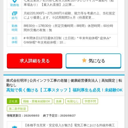
七尾営業所／石川県七尾市大田町107-3-1 ◎マイカー通勤可（駐
車場あり） 【雇入れ直後】上記事…
勤務地
月給220,000円～275,000円※経験、能力等を考慮の上、当社規定
により優遇します。※試用期間3ヵ月（待遇変更…
給与
8時30分～17時30分（所定労働時間：8時間）休憩時間：60分時
勤務
時間
間外労働の有無：無
# 年間休日127日週休2日制（土日祝）* 年末年始休暇* 盆休み*
休日
休暇
GW休暇* 年次有給休暇：10…
求人詳細を見る
気になる
株式会社明洋 | 公共インフラ工事の老舗｜健康経営優良法人｜高知限定｜転
勤なし
高知で長く働ける【 工事スタッフ 】福利厚生も必見！未経験OK
正社員
職種・業種未経験OK
急募
転勤なし
学歴不問
第二新卒歓迎
情報更新日：2026/08/03
終了予定日：
2026/08/27
【各種手当充実・安定収入が魅力】電気工事における外線外構工