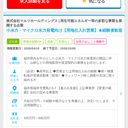
求人詳細を見る
気になる
株式会社マルツホールディングス | 再生可能エネルギー等の多彩な事業を展
開する企業
小水力・マイクロ水力発電向け【用地仕入れ営業】★経験者歓迎
正社員
業種未経験OK
急募
転勤なし
女性のおしごと掲載中
情報更新日：2026/04/10
終了予定日：
2026/10/08
福井県内を中心とした小水力・マイクロ水力発電所の開設に伴
う、山林などの用地取得や賃貸契約の業務をお任せします。
仕事内容
《必須》◆高卒以上 ◆営業または用地仕入れの経験 ◆第一種運
転免許普通自動車《歓迎》◆フットワーク軽く調査や交渉に取り
対象と
組める方
なる方
福井県福井市豊島2-6-7 【雇入れ直後】上記事業所 【変更の範
囲】会社の定める事業所
勤務地
月給22万円～※経験や能力などを考慮の上、決定いたします。※
試用期間なし
給与
420万円～600万円
初年度
年収