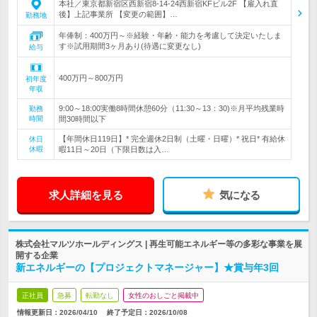
本社／東京都新宿区西新宿8-14-24西新宿KFビル2F 【雇入れ直
後】上記事業所 【変更の範囲】…
勤務地
年俸制：400万円～※経験・年齢・能力を考慮して決定いたしま
す※試用期間3ヶ月あり(待遇に変更なし)
給与
400万円～800万円
初年度
年収
9:00～18:00実働8時間休憩60分（11:30～13：30)※月平均残業時
勤務
時間
間30時間以下
【年間休日119日】* 完全週休2日制（土曜・日曜）* 祝日* 有給休
休日
休暇
暇11日～20日（下限日数は入…
求人詳細を見る
気になる
株式会社マルツホールディングス | 再生可能エネルギー等の多彩な事業を展
開する企業
新エネルギーの【プロジェクトマネージャー】★賞与年3回
正社員
急募
転勤なし
女性のおしごと掲載中
情報更新日：2026/04/10
終了予定日：
2026/10/08