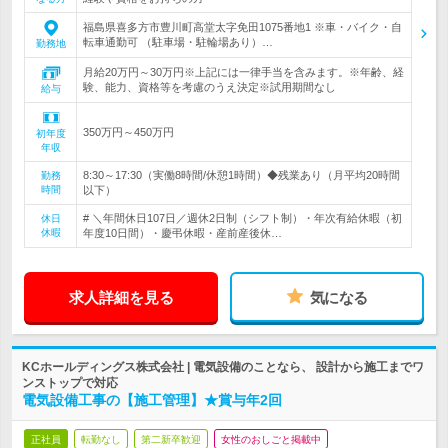
福島県喜多方市豊川町高堂太字免田1075番地1 ※車・バイク・自
転車通勤可 （駐車場・駐輪場あり）…
勤務地
月給20万円～30万円※上記には一律手当を含みます。※年齢、経
験、能力、資格等を考慮のうえ決定※試用期間なし
給与
350万円～450万円
初年度
年収
8:30～17:30（実働8時間/休憩1時間）◆残業あり（月平均20時間
勤務
時間
以下）
# ＼年間休日107日／週休2日制（シフト制）・年次有給休暇（初
休日
休暇
年度10日間）・慶弔休暇・産前産後休…
求人詳細を見る
気になる
KCホールディングス株式会社 | 電気設備のことなら、 設計から施工までワ
ンストップで対応
電気設備工事の【施工管理】★賞与年2回
正社員
転勤なし
第二新卒歓迎
女性のおしごと掲載中