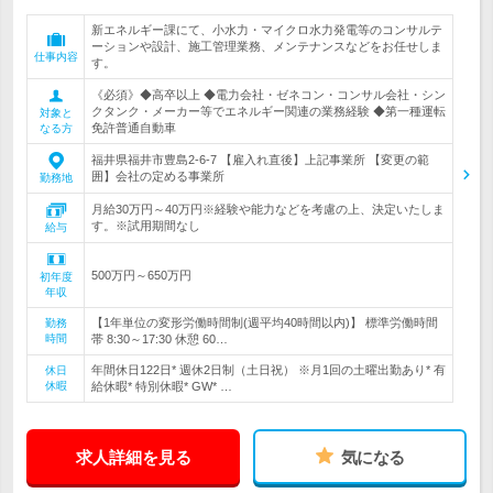
新エネルギー課にて、小水力・マイクロ水力発電等のコンサルテ
ーションや設計、施工管理業務、メンテナンスなどをお任せしま
仕事内容
す。
《必須》◆高卒以上 ◆電力会社・ゼネコン・コンサル会社・シン
クタンク・メーカー等でエネルギー関連の業務経験 ◆第一種運転
対象と
免許普通自動車
なる方
福井県福井市豊島2-6-7 【雇入れ直後】上記事業所 【変更の範
囲】会社の定める事業所
勤務地
月給30万円～40万円※経験や能力などを考慮の上、決定いたしま
す。※試用期間なし
給与
500万円～650万円
初年度
年収
【1年単位の変形労働時間制(週平均40時間以内)】 標準労働時間
勤務
時間
帯 8:30～17:30 休憩 60…
年間休日122日* 週休2日制（土日祝） ※月1回の土曜出勤あり* 有
休日
休暇
給休暇* 特別休暇* GW* …
求人詳細を見る
気になる