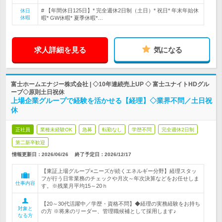
# 【年間休日125日】* 完全週休2日制（土日）* 祝日* 年末年始休
休日
休暇
暇* GW休暇* 夏季休暇*…
求人詳細を見る
気になる
富士ホームエナジー株式会社 | ◇10年連続売上UP ◇ 富士ユナイトHDグル
ープ◇原則土日祝休
上場企業グループで経験を活かせる【経理】◇業界不問／土日祝
休
正社員
業種未経験OK
急募
転勤なし
学歴不問
完全週休2日制
第二新卒歓迎
情報更新日：2026/06/26
終了予定日：
2026/12/17
【東証上場グループ×ニーズが続くエネルギー分野】経理スタッ
フが行う日常業務のチェックや月次～年次決算などをお任せしま
仕事内容
す。※残業月平均15～20ｈ
【20～30代活躍中／学歴・資格不問】◆経理の実務経験をお持ち
対象と
の方 ※将来のリーダー、管理職候補として採用します♪
なる方