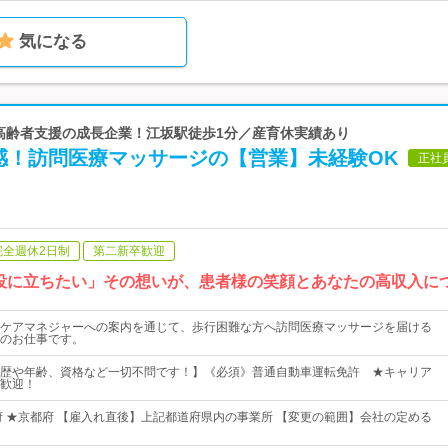
気になる
 高齢者支援の成長企業！江坂駅徒歩1分／産育休実績あり
感！訪問医療マッサージの【営業】未経験OK
正社
完全週休2日制
第二新卒歓迎
役に立ちたい」その想いが、患者様の笑顔とあなたの高収入に
ケアマネジャーへの案内を通じて、歩行困難な方へ訪問医療マッサージを届ける
のお仕事です。
歴や年齢、資格など一切不問です！】《必須》普通自動車運転免許 ★キャリア
歓迎！
府 ★京都府 【雇入れ直後】上記都道府県内の事業所 【変更の範囲】会社の定める