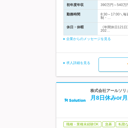
初年度年収
390万円～540万
勤務時間
8:30～17:
制・…
休日・休暇
《年間休日121
202…
企業からのメッセージを見る
求人詳細を見る
株式会社アールソリュ
月8日休みor
職種・業種未経験OK
急募
転勤