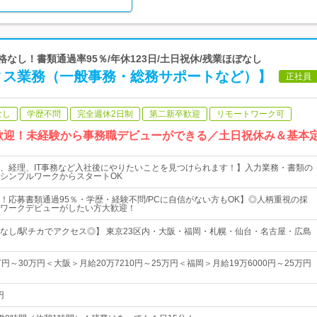
格なし！書類通過率95％/年休123日/土日祝休/残業ほぼなし
ィス業務（一般事務・総務サポートなど）】
正社員
なし
学歴不問
完全週休2日制
第二新卒歓迎
リモートワーク可
歓迎！未経験から事務職デビューができる／土日祝休み＆基本
、経理、IT事務など入社後にやりたいことを見つけられます！】入力業務・書類の
シンプルワークからスタートOK
！応募書類通過95％・学歴・経験不問/PCに自信がない方もOK】◎人柄重視の採
ワークデビューがしたい方大歓迎！
なし/駅チカでアクセス◎】 東京23区内・大阪・福岡・札幌・仙台・名古屋・広島
円～30万円＜大阪＞月給20万7210円～25万円＜福岡＞月給19万6000円～25万円
円