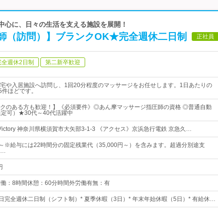
を中心に、日々の生活を支える施設を展開！
師（訪問）】ブランクOK★完全週休二日制
正社員
完全週休2日制
第二新卒歓迎
宅や入居施設へ訪問し、1回20分程度のマッサージをお任せします。1日あたりの
15件ほどです。
クのある方も歓迎！】《必須要件》◎あん摩マッサージ指圧師の資格 ◎普通自動
限定可）★30代～40代活躍中
ictory 神奈川県横須賀市大矢部3-1-3 《アクセス》京浜急行電鉄 京急久…
0円～※給与には22時間分の固定残業代（35,000円～）を含みます。超過分別途支
…
円
0実働：8時間休憩：60分時間外労働有無：有
日完全週休二日制（シフト制）* 夏季休暇（3日）* 年末年始休暇（5日）* 有給休…