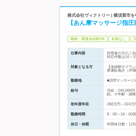
株式会社ヴィクトリー | 横須賀市
【あん摩マッサージ指圧
職種・業種未経験OK
転勤なし
仕事内容
利用者の方のご自
対応件数は10～
対象となる方
【未経験やブラン
車運転免許（AT
勤務地
■訪問マッサージV
給与
月給：240,00
給。※年齢・経験
初年度年収
288万円～324万
勤務時間
9：00～18：0
休日・休暇
年間休日数：125