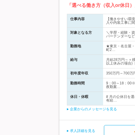
「選べる働き方（収入or休日）
仕事内容
【働きやすい環境
入や内装工事に関
対象となる方
＼学歴・経験・資
バーテンダーなど
勤務地
★東京・名古屋・
町2…
給与
月給28万円～＋
以上休みの場合)
初年度年収
350万円～700万
勤務時間
9：00～18：
夜勤案…
休日・休暇
# 月の公休日を
有給…
企業からのメッセージを見る
求人詳細を見る