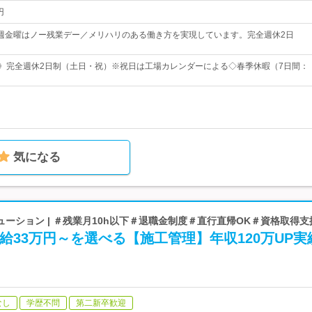
円
00＼毎週金曜はノー残業デー／メリハリのある働き方を実現しています。完全週休2日
日》完全週休2日制（土日・祝）※祝日は工場カレンダーによる◇春季休暇（7日間：
気になる
ーション | ＃残業月10h以下＃退職金制度＃直行直帰OK＃資格取得支
月給33万円～を選べる【施工管理】年収120万UP実
なし
学歴不問
第二新卒歓迎