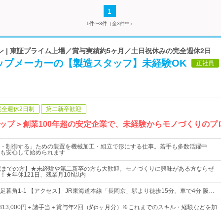
1
1件〜3件（全3件中）
 | 東証プライム上場／賞与実績約5ヶ月／土日祝休みの完全週休2日
ップメーカーの【製造スタッフ】未経験OK
正社員
完全週休2日制
第二新卒歓迎
ップ＞創業100年超の安定企業で、未経験からモノづくりのプ
・制御する」ための装置を機械加工・組立で形にする仕事。若手も多数活躍中
も安心して始められます
歳までの方】★未経験や第二新卒の方も大歓迎。モノづくりに興味がある方ならぜ
！★年休121日、残業月10h以内
暮角1-1 【アクセス】 JR東海道本線「長岡京」駅より徒歩15分、車で4分 阪…
円～313,000円＋諸手当＋賞与年2回（約5ヶ月分）※これまでのスキル・経験などを加