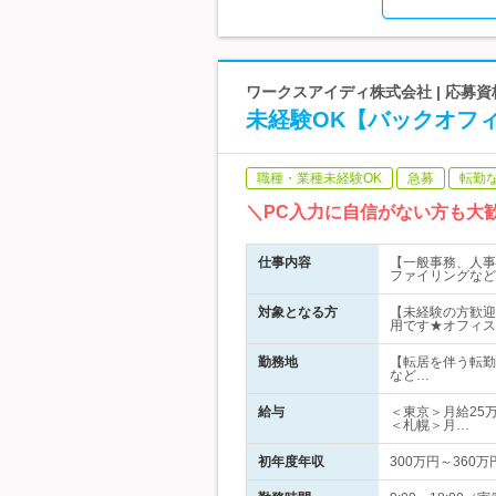
ワークスアイディ株式会社 | 応募資
未経験OK【バックオフ
職種・業種未経験OK
急募
転勤
＼PC入力に自信がない方も大
仕事内容
【一般事務、人事
ファイリングなど
対象となる方
【未経験の方歓迎
用です★オフィス
勤務地
【転居を伴う転勤
など…
給与
＜東京＞月給25万
＜札幌＞月…
初年度年収
300万円～360万