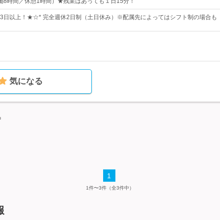
0（実働8時間／休憩1時間）★残業はあっても１日15分！
123日以上！★☆* 完全週休2日制（土日休み）※配属先によってはシフト制の場合も
気になる
中
1
1件〜3件（全3件中）
報