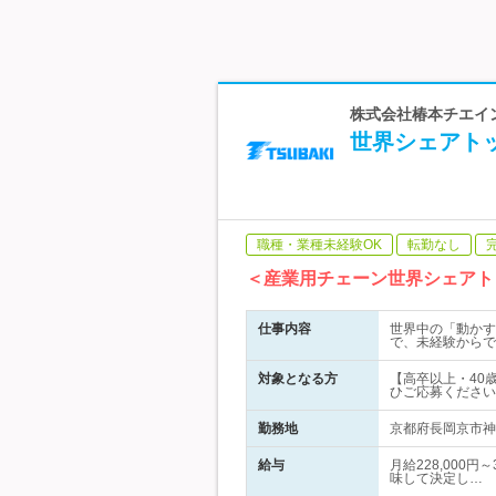
株式会社椿本チエイン
世界シェアト
職種・業種未経験OK
転勤なし
＜産業用チェーン世界シェアト
仕事内容
世界中の「動かす
で、未経験からで
対象となる方
【高卒以上・40
ひご応募ください
勤務地
京都府長岡京市神足
給与
月給228,000
味して決定し…