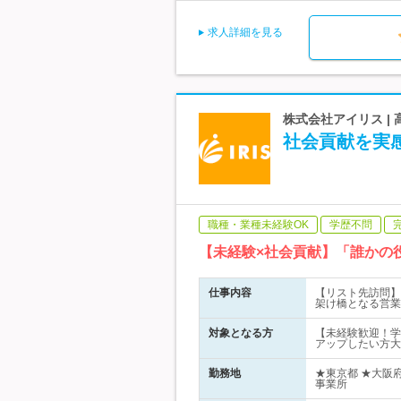
求人詳細を見る
株式会社アイリス |
社会貢献を実
職種・業種未経験OK
学歴不問
【未経験×社会貢献】「誰かの
仕事内容
【リスト先訪問】
架け橋となる営業
対象となる方
【未経験歓迎！学
アップしたい方大
勤務地
★東京都 ★大阪
事業所