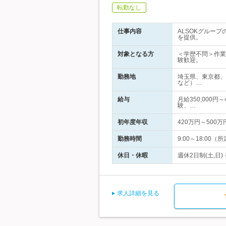
転勤なし
仕事内容
ALSOKグルー
を提供。
対象となる方
＜学歴不問＞作業
験歓迎。
勤務地
埼玉県、東京都、
など）…
給与
月給350,000円
験、…
初年度年収
420万円～500万
勤務時間
9:00～18:0
休日・休暇
週休2日制(土,日
求人詳細を見る