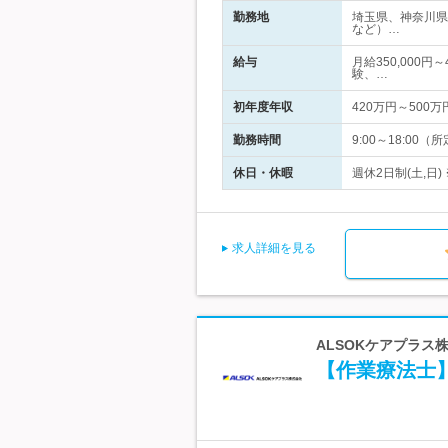
勤務地
埼玉県、神奈川県
など）…
給与
月給350,000円
験、…
初年度年収
420万円～500万
勤務時間
9:00～18:0
休日・休暇
週休2日制(土,日
求人詳細を見る
ALSOKケアプラス株
【作業療法士