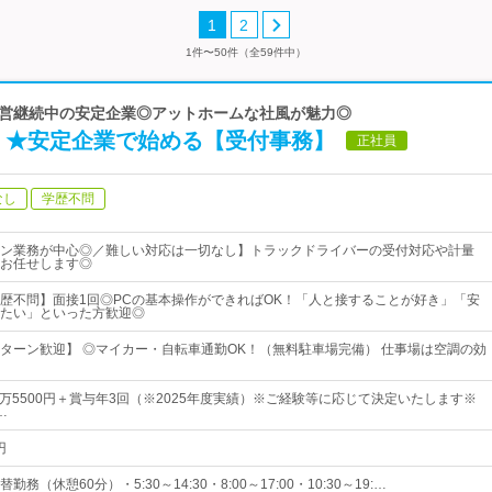
1
2
1件〜50件（全59件中）
字経営継続中の安定企業◎アットホームな社風が魅力◎
）★安定企業で始める【受付事務】
正社員
なし
学歴不問
ン業務が中心◎／難しい対応は一切なし】トラックドライバーの受付対応や計量
お任せします◎
歴不問】面接1回◎PCの基本操作ができればOK！「人と接することが好き」「安
たい」といった方歓迎◎
Iターン歓迎】 ◎マイカー・自転車通勤OK！（無料駐車場完備） 仕事場は空調の効
5万5500円＋賞与年3回（※2025年度実績）※ご経験等に応じて決定いたします※
…
円
務（休憩60分）・5:30～14:30・8:00～17:00・10:30～19:…