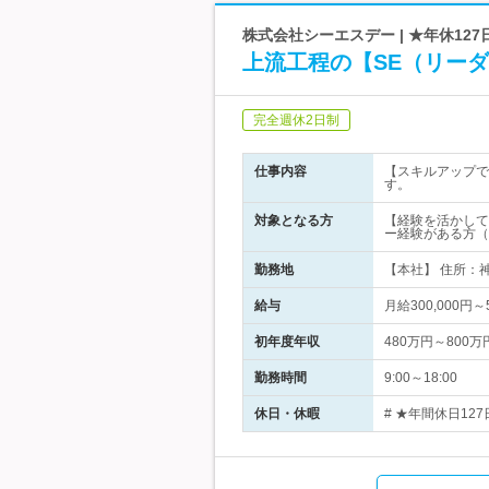
株式会社シーエスデー | ★年休1
上流工程の【SE（リー
完全週休2日制
仕事内容
【スキルアップで
す。
対象となる方
【経験を活かして
ー経験がある方（
勤務地
【本社】 住所：
給与
月給300,000
初年度年収
480万円～800万
勤務時間
9:00～18:00
休日・休暇
# ★年間休日1