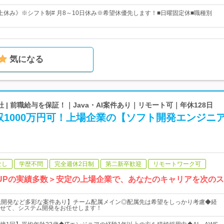
以上休み》※シフト制# 月8～10日休み※希望休優先します！■日曜固定休■職種別
気になる
 | 前職給与を保証！｜Java・AI案件あり｜リモート可｜年休128日
収1000万円可！上場企業の【ソフト開発エンジニ
なし
学歴不問
完全週休2日制
第二新卒歓迎
リモートワーク可
上UPの実績多数＞安定の上場企業で、あなたのキャリアを次の
受託開発など多彩な案件あり】チーム配属メイン◎配属先は希望をしっかり考慮◆経
せて、システム開発をお任せします！