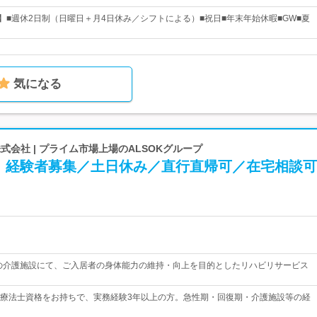
日】■週休2日制（日曜日＋月4日休み／シフトによる）■祝日■年末年始休暇■GW■夏
気になる
式会社 | プライム市場上場のALSOKグループ
】経験者募集／土日休み／直行直帰可／在宅相談可
プの介護施設にて、ご入居者の身体能力の維持・向上を目的としたリハビリサービス
療法士資格をお持ちで、実務経験3年以上の方。急性期・回復期・介護施設等の経