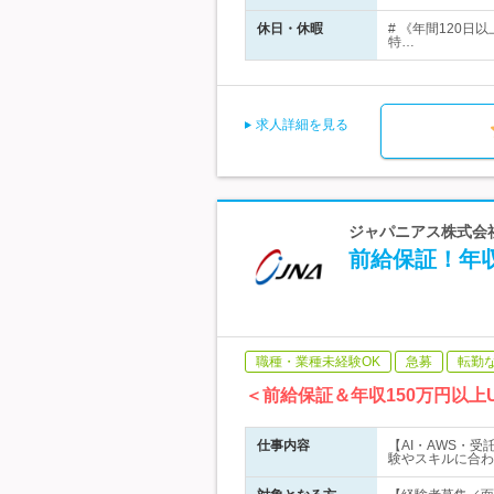
休日・休暇
# 《年間120日
特…
求人詳細を見る
ジャパニアス株式会社
前給保証！年
職種・業種未経験OK
急募
転勤
＜前給保証＆年収150万円以
仕事内容
【AI・AWS・
験やスキルに合わ