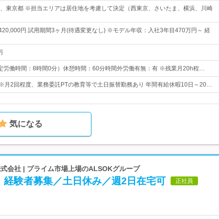
、東京都 ※担当エリアは居住地を考慮して決定（西東京、さいたま、横浜、川崎
～420,000円 試用期間3ヶ月(待遇変更なし) ※モデル年収：入社3年目470万円～ 経
円
0（所定労働時間：8時間0分）休憩時間：60分時間外労働有無：有 ※残業月20h程…
) ※月2回程度、業務委託PTの教育等で土日振替勤務あり 年間有給休暇10日～20…
気になる
式会社 | プライム市場上場のALSOKグループ
】経験者募集／土日休み／週2日在宅可
正社員