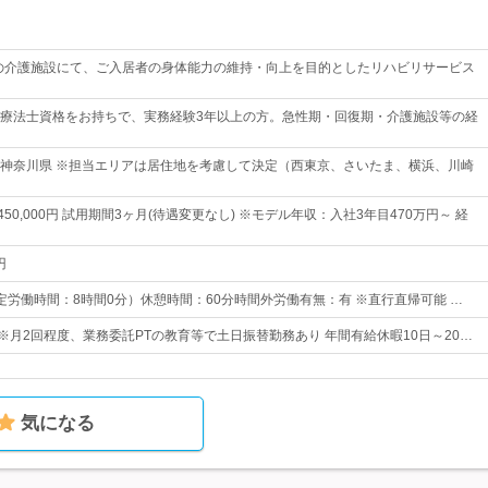
プの介護施設にて、ご入居者の身体能力の維持・向上を目的としたリハビリサービス
療法士資格をお持ちで、実務経験3年以上の方。急性期・回復期・介護施設等の経
神奈川県 ※担当エリアは居住地を考慮して決定（西東京、さいたま、横浜、川崎
～450,000円 試用期間3ヶ月(待遇変更なし) ※モデル年収：入社3年目470万円～ 経
円
0（所定労働時間：8時間0分）休憩時間：60分時間外労働有無：有 ※直行直帰可能 …
) ※月2回程度、業務委託PTの教育等で土日振替勤務あり 年間有給休暇10日～20…
気になる