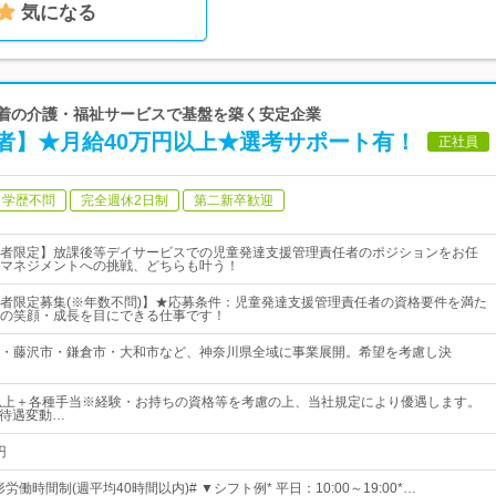
気になる
密着の介護・福祉サービスで基盤を築く安定企業
者】★月給40万円以上★選考サポート有！
正社員
学歴不問
完全週休2日制
第二新卒歓迎
者限定】放課後等デイサービスでの児童発達支援管理責任者のポジションをお任
マネジメントへの挑戦、どちらも叶う！
者限定募集(※年数不問)】★応募条件：児童発達支援管理責任者の資格要件を満た
の笑顔・成長を目にできる仕事です！
・藤沢市・鎌倉市・大和市など、神奈川県全域に事業展開。希望を考慮し決
以上＋各種手当※経験・お持ちの資格等を考慮の上、当社規定により優遇します。
(待遇変動…
円
労働時間制(週平均40時間以内)# ▼シフト例* 平日：10:00～19:00*…