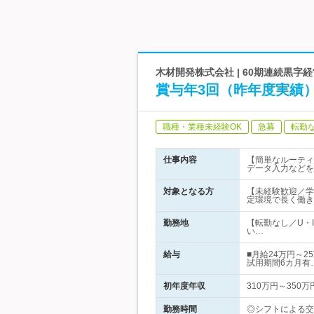
木材開発株式会社 | 60期連続黒
賞与年3回（昨年度実績
職種・業種未経験OK
急募
転勤
仕事内容
【簡単なルーティ
データ入力などを
対象となる方
【未経験歓迎／学
定環境で長く働き
勤務地
【転勤なし／U・
い…
給与
■月給24万円～2
試用期間6カ月有
初年度年収
310万円～350万
勤務時間
◎シフトによる交替勤