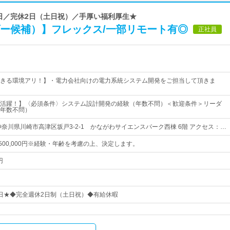
27日／完休2日（土日祝）／手厚い福利厚生★
ダー候補）】フレックス/一部リモート有◎
正社員
きる環境アリ！】・電力会社向けの電力系統システム開発をご担当して頂きま
活躍！】〈必須条件〉システム設計開発の経験（年数不問）＜歓迎条件＞リーダ
年数不問）
神奈川県川崎市高津区坂戸3-2-1 かながわサイエンスパーク西棟 6階 アクセス：…
円～500,000円※経験・年齢を考慮の上、決定します。
円
27日★◆完全週休2日制（土日祝）◆有給休暇