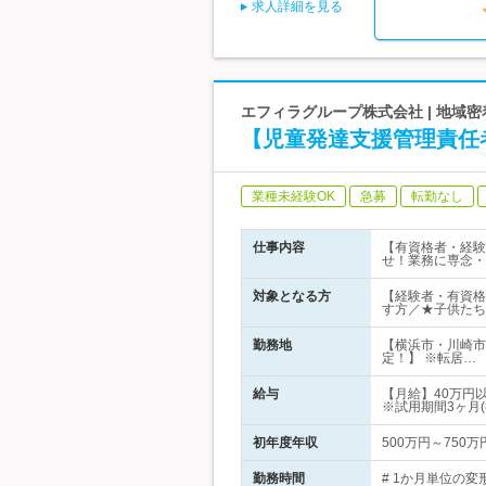
求人詳細を見る
エフィラグループ株式会社 | 地域
【児童発達支援管理責任
業種未経験OK
急募
転勤なし
仕事内容
【有資格者・経験
せ！業務に専念・
対象となる方
【経験者・有資格
す方／★子供たち
勤務地
【横浜市・川崎市
定！】 ※転居…
給与
【月給】40万円
※試用期間3ヶ月
初年度年収
500万円～750万
勤務時間
# 1か月単位の変形