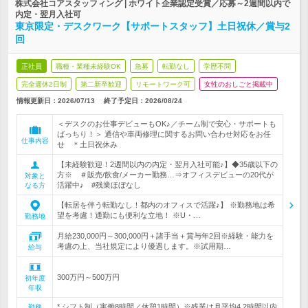
株式会社コアスタッフィング | ホワイト企業認定受賞／応募～2週間以内で
内定・翌月入社可
東京限定・デスクワーク【サポートスタッフ】土日祝休／賞与2
回
正社員
職種・業種未経験OK
急募
転勤なし
学歴不問
完全週休2日制
第二新卒歓迎
リモートワーク可
女性のおしごと掲載中
情報更新日：2026/07/13
終了予定日：
2026/08/24
＜デスクのお仕事デビューもOK♪／チーム制で安心・サポートも
ばっちり！＞ 通信や車両修理に関するお問い合わせ対応をお任
仕事内容
せ ＊土日祝休み
【未経験歓迎！2週間以内の内定・翌月入社可能♪】◆35歳以下の
方※ ＃販売/飲食/メーカー勤務…⇒オフィスデビューの20代が
対象と
活躍中♪ #残業ほぼなし
なる方
【転居を伴う転勤なし！都内のオフィスで活躍♪】 ※勤務地は希
望を考慮！通勤にも便利な立地！ ※U・…
勤務地
月給230,000円～300,000円＋諸手当＋賞与年2回※経験・能力を
考慮の上、当社規定により優遇します。※試用期…
給与
300万円～500万円
初年度
年収
* シフト制（実働8時間／休憩1時間）※残業は月平均4.2時間以内
勤務