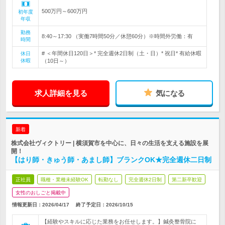
500万円～600万円
初年度
年収
勤務
8:40～17:30 （実働7時間50分／休憩60分）※時間外労働：有
時間
# ＜年間休日120日＞* 完全週休2日制（土・日）* 祝日* 有給休暇
休日
休暇
（10日～）
求人詳細を見る
気になる
新着
株式会社ヴィクトリー | 横須賀市を中心に、日々の生活を支える施設を展
開！
【はり師・きゅう師・あまし師】ブランクOK★完全週休二日制
正社員
職種・業種未経験OK
転勤なし
完全週休2日制
第二新卒歓迎
女性のおしごと掲載中
情報更新日：2026/04/17
終了予定日：
2026/10/15
【経験やスキルに応じた業務をお任せします。】鍼灸整骨院に