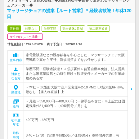
ファミリーイナダ株式会社 | ◆創業1962年◆世界で愛されるマッサージチ
ェアメーカー◆
マッサージチェアの提案【ルート営業】＊経験者歓迎！年休120
日
正社員
転勤なし
学歴不問
完全週休2日制
第二新卒歓迎
女性のおしごと掲載中
情報更新日：2026/05/26
終了予定日：
2026/11/16
家電量販店などの既存顧客を中心とした、マッサージチェアの販
売戦略立案から実行、新規開拓までをお任せします。
仕事内容
学歴不問・経験者歓迎！＜必須要件＞普通自動車免許、法人営業
または家電量販店との取引経験＜歓迎要件＞メーカーでの営業経
対象と
験のある方
なる方
＜本社＞ 大阪府大阪市淀川区宮原4-2-10 PMO EX新大阪6F ※転
勤なし 【雇入れ直後】上…
勤務地
＜月給＞350,000円～400,000円（一律手当を含む）※上記には固
定残業代81,400円～（40時間分／月）を…
給与
420万円～480万円
初年度
年収
勤務
8:40～17:30 （実働7時間50分／休憩60分）※時間外労働：有
時間