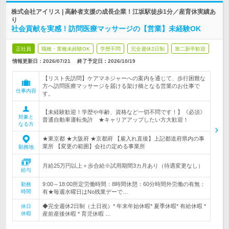
株式会社アイリス | 高齢者支援の成長企業！江坂駅徒歩1分／産育休実績あ
り
社会貢献を実感！訪問医療マッサージの【営業】未経験OK
正社員
職種・業種未経験OK
学歴不問
完全週休2日制
第二新卒歓迎
情報更新日：2026/07/21
終了予定日：
2026/10/19
【リスト先訪問】ケアマネジャーへの案内を通じて、歩行困難な
方へ訪問医療マッサージを届ける架け橋となる営業のお仕事で
仕事内容
す。
【未経験歓迎！学歴や年齢、資格など一切不問です！】《必須》
対象と
普通自動車運転免許 ★キャリアアップしたい方大歓迎！
なる方
★東京都 ★大阪府 ★京都府 【雇入れ直後】上記都道府県内の事
業所 【変更の範囲】会社の定める事業所
勤務地
月給25万円以上＋歩合給※試用期間3カ月あり（待遇変更なし）
給与
9:00～18:00所定労働時間：8時間休憩：60分時間外労働の有無：
勤務
時間
有★毎週水曜日はNo残業デーで…
◆完全週休2日制（土日祝）* 年末年始休暇* 夏季休暇* 有給休暇 *
休日
休暇
産前産後休暇 * 育児休暇 …