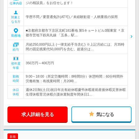
ジの相談員」をお任せします！
仕事内容
学歴不問／要普通免許(AT可)／未経験歓迎・人柄重視の採用
対象と
なる方
■京都府京都市下京区北町181番地 第5キョートビル3階東室 ＊京
都市営地下鉄烏丸線 「五条」駅…
勤務地
月給250,000円以上 (一律支給手当含む) ※上記月給には、月35時
間の固定残業代50,000円を含む。超過分は…
給与
350万円～400万円
初年度
年収
9:00～18:00（所定労働時間：8時間0分）休憩時間：60分時間外
勤務
時間
労働有無：有残業時間：月20時…
週休2日制(土日)祝日年次有給休暇慶弔休暇産前産後休暇災害休暇
休日
休暇
生理休暇育児休暇介護休業制度年間休日1…
求人詳細を見る
気になる
新着