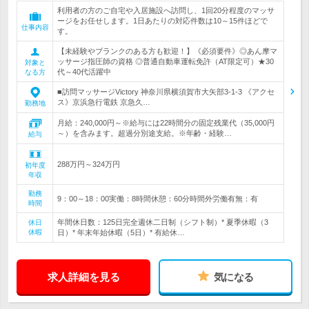
利用者の方のご自宅や入居施設へ訪問し、1回20分程度のマッサ
ージをお任せします。1日あたりの対応件数は10～15件ほどで
仕事内容
す。
【未経験やブランクのある方も歓迎！】《必須要件》◎あん摩マ
ッサージ指圧師の資格 ◎普通自動車運転免許（AT限定可）★30
対象と
代～40代活躍中
なる方
■訪問マッサージVictory 神奈川県横須賀市大矢部3-1-3 《アクセ
ス》京浜急行電鉄 京急久…
勤務地
月給：240,000円～※給与には22時間分の固定残業代（35,000円
～）を含みます。超過分別途支給。※年齢・経験…
給与
288万円～324万円
初年度
年収
勤務
9：00～18：00実働：8時間休憩：60分時間外労働有無：有
時間
年間休日数：125日完全週休二日制（シフト制）* 夏季休暇（3
休日
休暇
日）* 年末年始休暇（5日）* 有給休…
求人詳細を見る
気になる