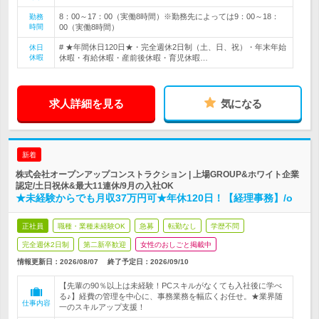
8：00～17：00（実働8時間）※勤務先によっては9：00～18：
勤務
時間
00（実働8時間）
# ★年間休日120日★・完全週休2日制（土、日、祝）・年末年始
休日
休暇
休暇・有給休暇・産前後休暇・育児休暇…
求人詳細を見る
気になる
新着
株式会社オープンアップコンストラクション | 上場GROUP&ホワイト企業
認定/土日祝休&最大11連休/9月の入社OK
★未経験からでも月収37万円可★年休120日！【経理事務】/o
正社員
職種・業種未経験OK
急募
転勤なし
学歴不問
完全週休2日制
第二新卒歓迎
女性のおしごと掲載中
情報更新日：2026/08/07
終了予定日：
2026/09/10
【先輩の90％以上は未経験！PCスキルがなくても入社後に学べ
る♪】経費の管理を中心に、事務業務を幅広くお任せ。★業界随
仕事内容
一のスキルアップ支援！