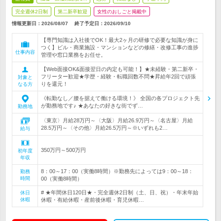
完全週休2日制
第二新卒歓迎
女性のおしごと掲載中
情報更新日：2026/08/07
終了予定日：
2026/09/10
【専門知識は入社後でOK！最大2ヶ月の研修で必要な知識が身に
つく】ビル・商業施設・マンションなどの修繕・改修工事の進捗
仕事内容
管理や窓口業務をお任せ。
【Web面接OK&面接翌日の内定も可能！】★未経験・第二新卒・
フリーター歓迎★学歴・経験・転職回数不問★昇給年2回で頑張
対象と
りを還元！
なる方
《転勤なし／腰を据えて働ける環境！》 全国の各プロジェクト先
が勤務地です♪ ★あなたの好きな街でず…
勤務地
〈東京〉月給28万円～〈大阪〉月給26.9万円～〈名古屋〉月給
28.5万円～〈その他〉月給26.5万円～※いずれも2…
給与
350万円～500万円
初年度
年収
8：00～17：00（実働8時間）※勤務先によっては9：00～18：
勤務
時間
00（実働8時間）
# ★年間休日120日★・完全週休2日制（土、日、祝）・年末年始
休日
休暇
休暇・有給休暇・産前後休暇・育児休暇…