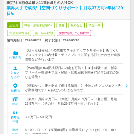
認定/土日祝休&最大11連休/9月の入社OK
業界大手で成長!【空間づくりサポート】月収37万可×年休120
日/o
正社員
職種・業種未経験OK
急募
転勤なし
学歴不問
完全週休2日制
第二新卒歓迎
女性のおしごと掲載中
情報更新日：2026/08/07
終了予定日：
2026/09/10
【様々な研修&日々の業務でスキルアップをサポート】街づくり
プロジェクトの内外装・ディスプレイに関する打ち合わせや進捗
仕事内容
管理などを行います！
【Web面接OK&面接翌日の内定も可能！】★未経験・第二新卒・
フリーター歓迎★学歴・経験・転職回数不問★昇給年2回で頑張
対象と
りを還元！
なる方
《転勤なし／腰を据えて働ける環境！》 全国の各プロジェクト先
が勤務地です♪ ★あなたの好きな街でず…
勤務地
〈東京〉月給28万円～〈大阪〉月給26.9万円～〈名古屋〉月給
28.5万円～〈その他〉月給26.5万円～※いずれも2…
給与
350万円～500万円
初年度
年収
8：00～17：00（実働8時間）※勤務先によっては9：00～18：
勤務