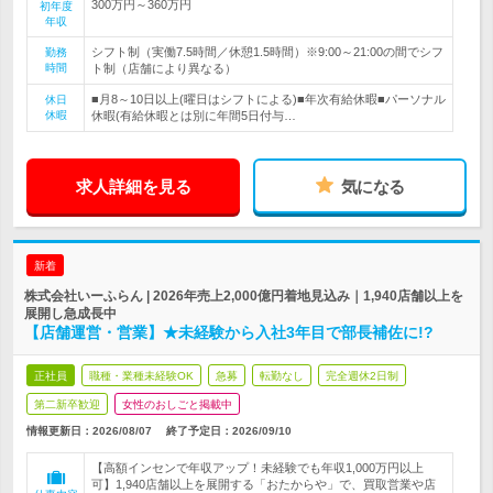
300万円～360万円
初年度
年収
シフト制（実働7.5時間／休憩1.5時間）※9:00～21:00の間でシフ
勤務
時間
ト制（店舗により異なる）
■月8～10日以上(曜日はシフトによる)■年次有給休暇■パーソナル
休日
休暇
休暇(有給休暇とは別に年間5日付与…
求人詳細を見る
気になる
新着
株式会社いーふらん | 2026年売上2,000億円着地見込み｜1,940店舗以上を
展開し急成長中
【店舗運営・営業】★未経験から入社3年目で部長補佐に!?
正社員
職種・業種未経験OK
急募
転勤なし
完全週休2日制
第二新卒歓迎
女性のおしごと掲載中
情報更新日：2026/08/07
終了予定日：
2026/09/10
【高額インセンで年収アップ！未経験でも年収1,000万円以上
可】1,940店舗以上を展開する「おたからや」で、買取営業や店