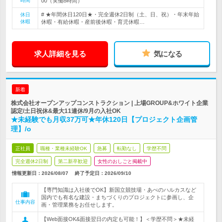
時間
00（実働8時間）
# ★年間休日120日★・完全週休2日制（土、日、祝）・年末年始
休日
休暇
休暇・有給休暇・産前後休暇・育児休暇…
求人詳細を見る
気になる
新着
株式会社オープンアップコンストラクション | 上場GROUP&ホワイト企業
認定/土日祝休&最大11連休/9月の入社OK
★未経験でも月収37万可★年休120日【プロジェクト企画管
理】/o
正社員
職種・業種未経験OK
急募
転勤なし
学歴不問
完全週休2日制
第二新卒歓迎
女性のおしごと掲載中
情報更新日：2026/08/07
終了予定日：
2026/09/10
【専門知識は入社後でOK】新国立競技場・あべのハルカスなど
国内でも有名な建設・まちづくりのプロジェクトに参画し、企
仕事内容
画・管理業務をお任せします。
【Web面接OK&面接翌日の内定も可能！】＜学歴不問＞★未経