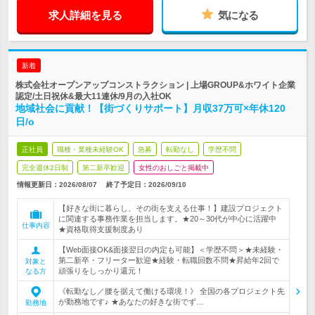
求人詳細を見る
気になる
新着
株式会社オープンアップコンストラクション | 上場GROUP&ホワイト企業
認定/土日祝休&最大11連休/9月の入社OK
地域社会に貢献！【街づくりサポート】月収37万可×年休120
日/o
正社員
職種・業種未経験OK
急募
転勤なし
学歴不問
完全週休2日制
第二新卒歓迎
女性のおしごと掲載中
情報更新日：2026/08/07
終了予定日：
2026/09/10
【好きな街に暮らし、その街を支える仕事！】建設プロジェクト
に関連する事務作業を担当します。★20～30代が中心に活躍中
仕事内容
★資格取得支援制度あり
【Web面接OK&面接翌日の内定も可能】＜学歴不問＞★未経験・
第二新卒・フリーター歓迎★経験・転職回数不問★昇給年2回で
対象と
頑張りをしっかり還元！
なる方
《転勤なし／腰を据えて働ける環境！》 全国の各プロジェクト先
が勤務地です♪ ★あなたの好きな街でず…
勤務地