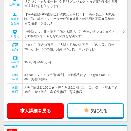
リアづくりをサポート◎】建設プロジェクト内で資料作成や各種
仕事内容
管理業務をお任せします。
【Web面接OK&面接翌日の内定も可能！】＜高卒以上＞★未経
験・第二新卒・フリーター歓迎★経験・転職回数不問★昇給年2
対象と
回で頑張りを還元！
なる方
《転勤なし／腰を据えて働ける環境！》 全国の各プロジェクト先
が勤務地です♪ ★あなたの好きな街でず…
勤務地
〈東京〉月給28万円～〈大阪〉月給26.9万円～〈名古屋〉月給
28.5万円～〈その他〉月給26.5万円～※いずれも2…
給与
350万円～500万円
初年度
年収
8：00～17：00（実働8時間）※勤務先によっては9：00～18：
勤務
時間
00（実働8時間）
# ★年間休日120日★・完全週休2日制（土、日、祝）・年末年始
休日
休暇
休暇・有給休暇・産前後休暇・育児休暇…
求人詳細を見る
気になる