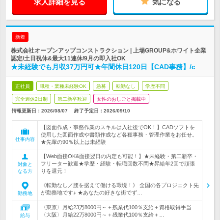
求人詳細を見る
気になる
新着
株式会社オープンアップコンストラクション | 上場GROUP&ホワイト企業
認定/土日祝休&最大11連休/9月の即入社OK
★未経験でも月収37万円可★年間休日120日【CAD事務】/c
正社員
職種・業種未経験OK
急募
転勤なし
学歴不問
完全週休2日制
第二新卒歓迎
女性のおしごと掲載中
情報更新日：2026/08/07
終了予定日：
2026/09/10
【図面作成・事務作業のスキルは入社後でOK！】CADソフトを
使用した図面作成や書類作成など各種事務・管理作業をお任せ。
仕事内容
★先輩の90％以上は未経験
【Web面接OK&面接翌日の内定も可能！】★未経験・第二新卒・
フリーター歓迎★学歴・経験・転職回数不問★昇給年2回で頑張
対象と
りを還元！
なる方
《転勤なし／腰を据えて働ける環境！》 全国の各プロジェクト先
が勤務地です♪ ★あなたの好きな街でず…
勤務地
〈東京〉月給23万8000円～＋残業代100％支給＋資格取得手当
〈大阪〉月給22万8000円～＋残業代100％支給＋…
給与