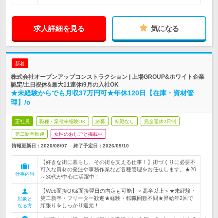
求人詳細を見る
気になる
新着
株式会社オープンアップコンストラクション | 上場GROUP&ホワイト企業
認定/土日祝休&最大11連休/9月の入社OK
★未経験からでも月収37万円可★年休120日【在庫・資材管
理】/o
正社員
職種・業種未経験OK
急募
転勤なし
完全週休2日制
第二新卒歓迎
女性のおしごと掲載中
情報更新日：2026/08/07
終了予定日：
2026/09/10
【好きな街に暮らし、その街を支える仕事！】街づくりに必要不
可欠な資材の発注や事務作業など各種管理をお任せします。★20
仕事内容
～30代が中心に活躍中！
【Web面接OK&面接翌日の内定も可能】＜高卒以上＞★未経験・
第二新卒・フリーター歓迎★経験・転職回数不問★昇給年2回で
対象と
頑張りをしっかり還元！
なる方