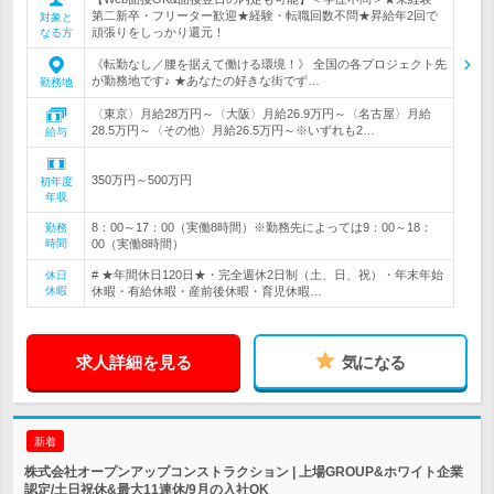
第二新卒・フリーター歓迎★経験・転職回数不問★昇給年2回で
対象と
頑張りをしっかり還元！
なる方
《転勤なし／腰を据えて働ける環境！》 全国の各プロジェクト先
が勤務地です♪ ★あなたの好きな街でず…
勤務地
〈東京〉月給28万円～〈大阪〉月給26.9万円～〈名古屋〉月給
28.5万円～〈その他〉月給26.5万円～※いずれも2…
給与
350万円～500万円
初年度
年収
8：00～17：00（実働8時間）※勤務先によっては9：00～18：
勤務
時間
00（実働8時間）
# ★年間休日120日★・完全週休2日制（土、日、祝）・年末年始
休日
休暇
休暇・有給休暇・産前後休暇・育児休暇…
求人詳細を見る
気になる
新着
株式会社オープンアップコンストラクション | 上場GROUP&ホワイト企業
認定/土日祝休&最大11連休/9月の入社OK