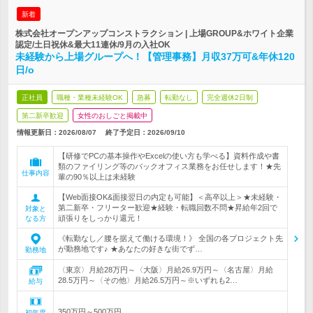
新着
株式会社オープンアップコンストラクション | 上場GROUP&ホワイト企業
認定/土日祝休&最大11連休/9月の入社OK
未経験から上場グループへ！【管理事務】月収37万可&年休120
日/o
正社員
職種・業種未経験OK
急募
転勤なし
完全週休2日制
第二新卒歓迎
女性のおしごと掲載中
情報更新日：2026/08/07
終了予定日：
2026/09/10
【研修でPCの基本操作やExcelの使い方も学べる】資料作成や書
類のファイリング等のバックオフィス業務をお任せします！★先
仕事内容
輩の90％以上は未経験
【Web面接OK&面接翌日の内定も可能】＜高卒以上＞★未経験・
第二新卒・フリーター歓迎★経験・転職回数不問★昇給年2回で
対象と
頑張りをしっかり還元！
なる方
《転勤なし／腰を据えて働ける環境！》 全国の各プロジェクト先
が勤務地です♪ ★あなたの好きな街でず…
勤務地
〈東京〉月給28万円～〈大阪〉月給26.9万円～〈名古屋〉月給
28.5万円～〈その他〉月給26.5万円～※いずれも2…
給与
350万円～500万円
初年度