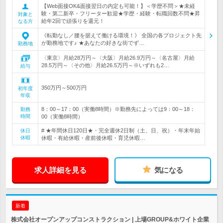
【Web面接OK&面接翌日の内定も可能！】＜学歴不問＞★未経
験・第二新卒・フリーター歓迎★学歴・経験・転職回数不問★昇
対象と
給年2回で頑張りを還元！
なる方
《転勤なし／腰を据えて働ける環境！》 全国の各プロジェクト先
が勤務地です♪ ★あなたの好きな街でず…
勤務地
〈東京〉月給28万円～〈大阪〉月給26.9万円～〈名古屋〉月給
28.5万円～〈その他〉月給26.5万円～※いずれも2…
給与
350万円～500万円
初年度
年収
8：00～17：00（実働8時間）※勤務先によっては9：00～18：
勤務
時間
00（実働8時間）
# ★年間休日120日★・完全週休2日制（土、日、祝）・年末年始
休日
休暇
休暇・有給休暇・産前後休暇・育児休暇…
求人詳細を見る
気になる
新着
株式会社オープンアップコンストラクション | 上場GROUP&ホワイト企業