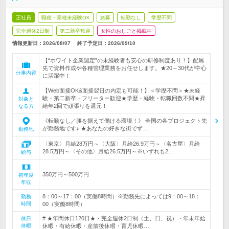
正社員
職種・業種未経験OK
急募
転勤なし
学歴不問
完全週休2日制
第二新卒歓迎
女性のおしごと掲載中
情報更新日：2026/08/07
終了予定日：
2026/09/10
【“ホワイト企業認定”の未経験者も安心の研修制度あり！】配属
先で資料作成や各種管理業務をお任せします。★20～30代が中心
仕事内容
に活躍中！
【Web面接OK&面接翌日の内定も可能！】＜学歴不問＞★未経
験・第二新卒・フリーター歓迎★学歴・経験・転職回数不問★昇
対象と
給年2回で頑張りを還元！
なる方
《転勤なし／腰を据えて働ける環境！》 全国の各プロジェクト先
が勤務地です♪ ★あなたの好きな街でず…
勤務地
〈東京〉月給28万円～〈大阪〉月給26.9万円～〈名古屋〉月給
28.5万円～〈その他〉月給26.5万円～※いずれも2…
給与
350万円～500万円
初年度
年収
8：00～17：00（実働8時間）※勤務先によっては9：00～18：
勤務
時間
00（実働8時間）
# ★年間休日120日★・完全週休2日制（土、日、祝）・年末年始
休日
休暇
休暇・有給休暇・産前後休暇・育児休暇…