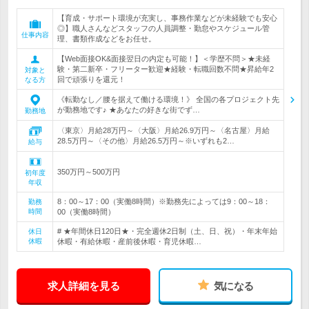
【育成・サポート環境が充実し、事務作業などが未経験でも安心
◎】職人さんなどスタッフの人員調整・勤怠やスケジュール管
仕事内容
理、書類作成などをお任せ。
【Web面接OK&面接翌日の内定も可能！】＜学歴不問＞★未経
験・第二新卒・フリーター歓迎★経験・転職回数不問★昇給年2
対象と
回で頑張りを還元！
なる方
《転勤なし／腰を据えて働ける環境！》 全国の各プロジェクト先
が勤務地です♪ ★あなたの好きな街でず…
勤務地
〈東京〉月給28万円～〈大阪〉月給26.9万円～〈名古屋〉月給
28.5万円～〈その他〉月給26.5万円～※いずれも2…
給与
350万円～500万円
初年度
年収
8：00～17：00（実働8時間）※勤務先によっては9：00～18：
勤務
時間
00（実働8時間）
# ★年間休日120日★・完全週休2日制（土、日、祝）・年末年始
休日
休暇
休暇・有給休暇・産前後休暇・育児休暇…
求人詳細を見る
気になる