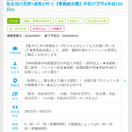
私生活の充実×成長が叶う【事務総合職】月収37万可&年休120
日/o
正社員
職種・業種未経験OK
急募
転勤なし
完全週休2日制
第二新卒歓迎
女性のおしごと掲載中
情報更新日：2026/08/07
終了予定日：
2026/09/10
【最大2ヶ月の研修あり⇒PCスキルがなくても入社後に学べる
♪】事務系総合職として、資料・書類作成やスケジュール管理な
仕事内容
ど幅広くお任せします。
【Web面接OK&面接翌日の内定も可能】＜高卒以上＞★未経験・
第二新卒・フリーター歓迎★経験・転職回数不問★昇給年2回で
対象と
頑張りをしっかり還元！
なる方
《転勤なし／腰を据えて働ける環境！》 全国の各プロジェクト先
が勤務地です♪ ★あなたの好きな街でず…
勤務地
〈東京〉月給28万円～〈大阪〉月給26.9万円～〈名古屋〉月給
28.5万円～〈その他〉月給26.5万円～※いずれも2…
給与
350万円～500万円
初年度
年収
8：00～17：00（実働8時間）※勤務先によっては9：00～18：
勤務
時間
00（実働8時間）