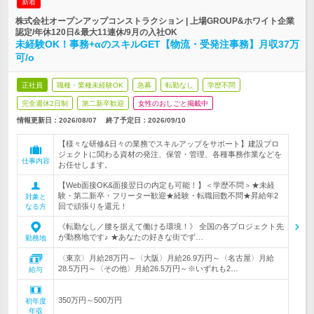
新着
株式会社オープンアップコンストラクション | 上場GROUP&ホワイト企業
認定/年休120日&最大11連休/9月の入社OK
未経験OK！事務+αのスキルGET【物流・受発注事務】月収37万
可/o
正社員
職種・業種未経験OK
急募
転勤なし
学歴不問
完全週休2日制
第二新卒歓迎
女性のおしごと掲載中
情報更新日：2026/08/07
終了予定日：
2026/09/10
【様々な研修&日々の業務でスキルアップをサポート】建設プロ
ジェクトに関わる資材の発注、保管・管理、各種事務作業などを
仕事内容
お任せします。
【Web面接OK&面接翌日の内定も可能！】＜学歴不問＞★未経
験・第二新卒・フリーター歓迎★経験・転職回数不問★昇給年2
対象と
回で頑張りを還元！
なる方
《転勤なし／腰を据えて働ける環境！》 全国の各プロジェクト先
が勤務地です♪ ★あなたの好きな街でず…
勤務地
〈東京〉月給28万円～〈大阪〉月給26.9万円～〈名古屋〉月給
28.5万円～〈その他〉月給26.5万円～※いずれも2…
給与
350万円～500万円
初年度
年収