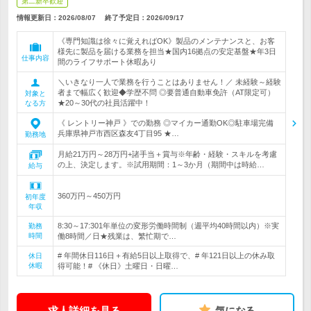
第二新卒歓迎
情報更新日：2026/08/07
終了予定日：
2026/09/17
《専門知識は徐々に覚えればOK》製品のメンテナンスと、お客
様先に製品を届ける業務を担当★国内16拠点の安定基盤★年3日
仕事内容
間のライフサポート休暇あり
＼いきなり一人で業務を行うことはありません！／ 未経験～経験
者まで幅広く歓迎◆学歴不問 ◎要普通自動車免許（AT限定可）
対象と
★20～30代の社員活躍中！
なる方
《 レントリー神戸 》での勤務 ◎マイカー通勤OK◎駐車場完備
兵庫県神戸市西区森友4丁目95 ★…
勤務地
月給21万円～28万円+諸手当＋賞与※年齢・経験・スキルを考慮
の上、決定します。※試用期間：1～3か月（期間中は時給…
給与
360万円～450万円
初年度
年収
8:30～17:301年単位の変形労働時間制（週平均40時間以内）※実
勤務
時間
働8時間／日★残業は、繁忙期で…
# 年間休日116日＋有給5日以上取得で、# 年121日以上の休み取
休日
休暇
得可能！# 《休日》土曜日・日曜…
求人詳細を見る
気になる