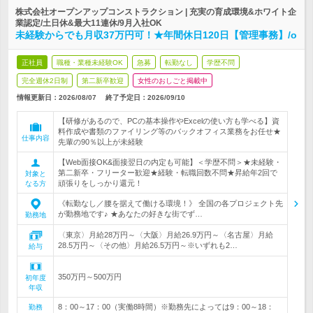
株式会社オープンアップコンストラクション | 充実の育成環境&ホワイト企
業認定/土日休&最大11連休/9月入社OK
未経験からでも月収37万円可！★年間休日120日【管理事務】/o
正社員
職種・業種未経験OK
急募
転勤なし
学歴不問
完全週休2日制
第二新卒歓迎
女性のおしごと掲載中
情報更新日：2026/08/07
終了予定日：
2026/09/10
【研修があるので、PCの基本操作やExcelの使い方も学べる】資
料作成や書類のファイリング等のバックオフィス業務をお任せ★
仕事内容
先輩の90％以上が未経験
【Web面接OK&面接翌日の内定も可能】＜学歴不問＞★未経験・
第二新卒・フリーター歓迎★経験・転職回数不問★昇給年2回で
対象と
頑張りをしっかり還元！
なる方
《転勤なし／腰を据えて働ける環境！》 全国の各プロジェクト先
が勤務地です♪ ★あなたの好きな街でず…
勤務地
〈東京〉月給28万円～〈大阪〉月給26.9万円～〈名古屋〉月給
28.5万円～〈その他〉月給26.5万円～※いずれも2…
給与
350万円～500万円
初年度
年収
8：00～17：00（実働8時間）※勤務先によっては9：00～18：
勤務