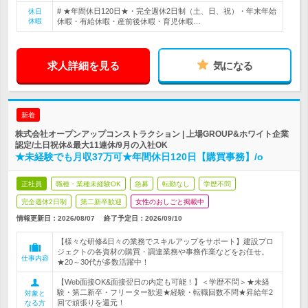
# ★年間休日120日★・完全週休2日制（土、日、祝）・年末年始
休日
休暇
休暇・有給休暇・産前後休暇・育児休暇…
求人詳細を見る
気になる
新着
株式会社オープンアップコンストラクション | 上場GROUP&ホワイト企業
認定/土日祝休&最大11連休/9月の入社OK
★未経験でも月収37万可★年間休日120日【購買事務】/o
正社員
職種・業種未経験OK
急募
転勤なし
学歴不問
完全週休2日制
第二新卒歓迎
女性のおしごと掲載中
情報更新日：2026/08/07
終了予定日：
2026/09/10
【様々な研修&日々の業務でスキルアップをサポート】建設プロ
ジェクトの各資材の購買・調達業務や事務作業などをお任せ。
仕事内容
★20～30代が多数活躍中！
【Web面接OK&面接翌日の内定も可能！】＜学歴不問＞★未経
験・第二新卒・フリーター歓迎★経験・転職回数不問★昇給年2
対象と
回で頑張りを還元！
なる方