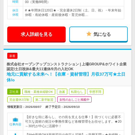
時間
00（実働8時間）
# ★年間休日120日★・完全週休2日制（土、日、祝）・年末年始
休日
休暇
休暇・有給休暇・産前後休暇・育児休暇…
求人詳細を見る
気になる
新着
株式会社オープンアップコンストラクション | 上場GROUP&ホワイト企業
認定/土日祝休&最大11連休/9月の入社OK
地元に貢献する未来へ！【在庫・資材管理】月収37万可★土日
休/o
正社員
職種・業種未経験OK
急募
転勤なし
学歴不問
完全週休2日制
第二新卒歓迎
女性のおしごと掲載中
情報更新日：2026/08/07
終了予定日：
2026/09/10
【好きな街に暮らし、その街を支える仕事！】街づくりに必要不
可欠な資材の発注や事務作業など各種管理をお任せします。★20
仕事内容
～30代が中心に活躍中！
【Web面接OK&面接翌日の内定も可能】＜学歴不問＞★未経験・