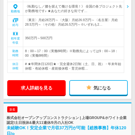
《転勤なし／腰を据えて働ける環境！》 全国の各プロジェクト先
が勤務地です♪ ★あなたの好きな街でず…
勤務地
〈東京〉月給28万円～〈大阪〉月給26.9万円～〈名古屋〉月給
28.5万円～〈その他〉月給26.5万円～※いずれも2…
給与
350万円～500万円
初年度
年収
8：00～17：00（実働8時間）※勤務先によっては9：00～18：
勤務
時間
00（実働8時間）
# ★年間休日120日★・完全週休2日制（土、日、祝）・年末年始
休日
休暇
休暇・有給休暇・産前後休暇・育児休暇…
求人詳細を見る
気になる
新着
株式会社オープンアップコンストラクション | 上場GROUP&ホワイト企業
認定/土日祝休&最大11連休/9月の入社OK
未経験OK！安定企業で月収37万円が可能【総務事務】年休120
日/o