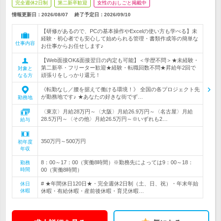
完全週休2日制
第二新卒歓迎
女性のおしごと掲載中
情報更新日：2026/08/07
終了予定日：
2026/09/10
【研修があるので、PCの基本操作やExcelの使い方も学べる】未
経験・初心者でも安心して始められる管理・書類作成等の簡単な
仕事内容
お仕事からお任せします♪
【Web面接OK&面接翌日の内定も可能】＜学歴不問＞★未経験・
第二新卒・フリーター歓迎★経験・転職回数不問★昇給年2回で
対象と
頑張りをしっかり還元！
なる方
《転勤なし／腰を据えて働ける環境！》 全国の各プロジェクト先
が勤務地です♪ ★あなたの好きな街でず…
勤務地
〈東京〉月給28万円～〈大阪〉月給26.9万円～〈名古屋〉月給
28.5万円～〈その他〉月給26.5万円～※いずれも2…
給与
350万円～500万円
初年度
年収
8：00～17：00（実働8時間）※勤務先によっては9：00～18：
勤務
時間
00（実働8時間）
# ★年間休日120日★・完全週休2日制（土、日、祝）・年末年始
休日
休暇
休暇・有給休暇・産前後休暇・育児休暇…