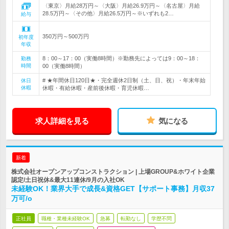
〈東京〉月給28万円～〈大阪〉月給26.9万円～〈名古屋〉月給
28.5万円～〈その他〉月給26.5万円～※いずれも2…
給与
350万円～500万円
初年度
年収
8：00～17：00（実働8時間）※勤務先によっては9：00～18：
勤務
時間
00（実働8時間）
# ★年間休日120日★・完全週休2日制（土、日、祝）・年末年始
休日
休暇
休暇・有給休暇・産前後休暇・育児休暇…
求人詳細を見る
気になる
新着
株式会社オープンアップコンストラクション | 上場GROUP&ホワイト企業
認定/土日祝休&最大11連休/9月の入社OK
未経験OK！業界大手で成長&資格GET【サポート事務】月収37
万可/o
正社員
職種・業種未経験OK
急募
転勤なし
学歴不問