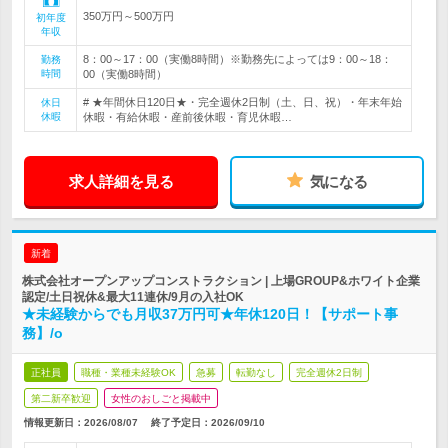
350万円～500万円
初年度
年収
8：00～17：00（実働8時間）※勤務先によっては9：00～18：
勤務
時間
00（実働8時間）
# ★年間休日120日★・完全週休2日制（土、日、祝）・年末年始
休日
休暇
休暇・有給休暇・産前後休暇・育児休暇…
求人詳細を見る
気になる
新着
株式会社オープンアップコンストラクション | 上場GROUP&ホワイト企業
認定/土日祝休&最大11連休/9月の入社OK
★未経験からでも月収37万円可★年休120日！【サポート事
務】/o
正社員
職種・業種未経験OK
急募
転勤なし
完全週休2日制
第二新卒歓迎
女性のおしごと掲載中
情報更新日：2026/08/07
終了予定日：
2026/09/10