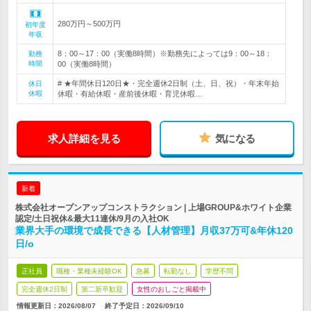
280万円～500万円
初年度
年収
8：00～17：00（実働8時間）※勤務先によっては9：00～18：
勤務
時間
00（実働8時間）
# ★年間休日120日★・完全週休2日制（土、日、祝）・年末年始
休日
休暇
休暇・有給休暇・産前後休暇・育児休暇…
求人詳細を見る
気になる
新着
株式会社オープンアップコンストラクション | 上場GROUP&ホワイト企業
認定/土日祝休&最大11連休/9月の入社OK
業界大手の環境で成長できる【人材管理】月収37万可&年休120
日/o
正社員
職種・業種未経験OK
急募
転勤なし
学歴不問
完全週休2日制
第二新卒歓迎
女性のおしごと掲載中
情報更新日：2026/08/07
終了予定日：
2026/09/10