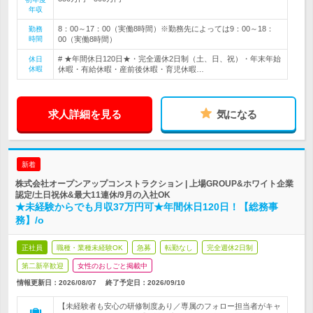
年収
8：00～17：00（実働8時間）※勤務先によっては9：00～18：
勤務
時間
00（実働8時間）
# ★年間休日120日★・完全週休2日制（土、日、祝）・年末年始
休日
休暇
休暇・有給休暇・産前後休暇・育児休暇…
求人詳細を見る
気になる
新着
株式会社オープンアップコンストラクション | 上場GROUP&ホワイト企業
認定/土日祝休&最大11連休/9月の入社OK
★未経験からでも月収37万円可★年間休日120日！【総務事
務】/o
正社員
職種・業種未経験OK
急募
転勤なし
完全週休2日制
第二新卒歓迎
女性のおしごと掲載中
情報更新日：2026/08/07
終了予定日：
2026/09/10
【未経験者も安心の研修制度あり／専属のフォロー担当者がキャ