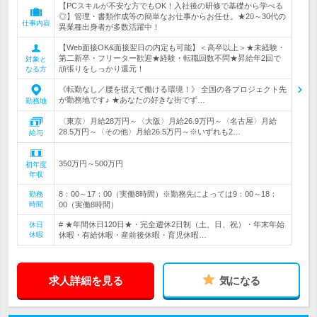
【PCスキルが不安な方でもOK！入社後の研修で基礎から学べる
◎】管理・書類作成等の簡単なお仕事からお任せ。★20～30代の
仕事内容
異業種出身者が多数活躍中！
【Web面接OK&面接翌日の内定も可能】＜高卒以上＞★未経験・
第二新卒・フリーター歓迎★経験・転職回数不問★昇給年2回で
対象と
頑張りをしっかり還元！
なる方
《転勤なし／腰を据えて働ける環境！》 全国の各プロジェクト先
が勤務地です♪ ★あなたの好きな街でず…
勤務地
〈東京〉月給28万円～〈大阪〉月給26.9万円～〈名古屋〉月給
28.5万円～〈その他〉月給26.5万円～※いずれも2…
給与
350万円～500万円
初年度
年収
8：00～17：00（実働8時間）※勤務先によっては9：00～18：
勤務
時間
00（実働8時間）
# ★年間休日120日★・完全週休2日制（土、日、祝）・年末年始
休日
休暇
休暇・有給休暇・産前後休暇・育児休暇…
求人詳細を見る
気になる