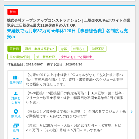
新着
株式会社オープンアップコンストラクション | 上場GROUP&ホワイト企業
認定/土日祝休&最大11連休/9月の入社OK
未経験でも月収37万可★年休120日【事務総合職】各制度も充
実/o
正社員
職種・業種未経験OK
急募
転勤なし
学歴不問
完全週休2日制
第二新卒歓迎
女性のおしごと掲載中
情報更新日：2026/08/07
終了予定日：
2026/09/10
【先輩の90％以上は未経験！PCスキルがなくても入社後に学べ
る♪】事務系総合職として、資料・書類作成やスケジュール管理
仕事内容
など幅広くお任せします。
【Web面接OK&面接翌日の内定も可能！】★未経験・第二新卒・
フリーター歓迎★学歴・経験・転職回数不問★昇給年2回で頑張
対象と
りを還元！
なる方
《転勤なし／腰を据えて働ける環境！》 全国の各プロジェクト先
が勤務地です♪ ★あなたの好きな街でず…
勤務地
〈東京〉月給28万円～〈大阪〉月給26.9万円～〈名古屋〉月給
28.5万円～〈その他〉月給26.5万円～※いずれも2…
給与