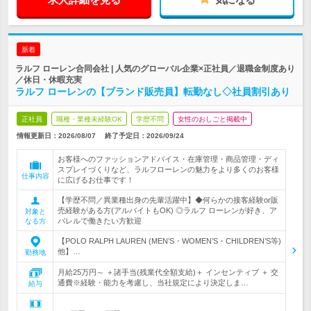
新着
ラルフ ローレン合同会社 | 人気のグローバル企業×正社員／退職金制度あり
／休日・休暇充実
ラルフ ローレンの【ブランド販売員】転勤なし◇社員割引あり
正社員
職種・業種未経験OK
学歴不問
女性のおしごと掲載中
情報更新日：2026/08/07
終了予定日：
2026/09/24
お客様へのファッションアドバイス・在庫管理・商品管理・ディ
スプレイづくりなど、ラルフローレンの魅力をより多くのお客様
仕事内容
に広げるお仕事です！
【学歴不問／異業種出身の先輩活躍中】◆何らかの接客経験or販
売経験がある方(アルバイトもOK) ◎ラルフ ローレンが好き、ア
対象と
パレルで働きたい方歓迎
なる方
【POLO RALPH LAUREN (MEN’S・WOMEN’S・CHILDREN’S等)
他】…
勤務地
月給25万円～ ＋諸手当(残業代全額支給)＋ インセンティブ ＋ 交
通費※経験・能力を考慮し、当社規定により決定しま…
給与