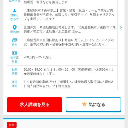
仕事内容
舗運営・管理などを担当します
【未経験OK！高卒以上】営業・接客・販売・サービス業など異
業種出身者が活躍中。前職よりも年収アップ、早期キャリアアッ
対象と
プを実現しています！
なる方
全国募集｜希望勤務地は考慮します。 北海道札幌市／函館市／旭
川市／帯広市／北見市／北広島市 ほか…
勤務地
【店舗営業※全国転勤あり】月給45万円以上+インセンティブ内
訳：基本給23万円＋秘密保持手当4万円＋遠方手当10万円…
給与
700万円～2500万円
初年度
年収
10:00～19:00 または 9：00～18：00（実働8時間／休憩60分）#
勤務
時間
★残業ほぼなし！平…
# ＼有給消化率85.7%！／5日以上の連続休暇も取得OK♪* 週休2
休日
休暇
日制┗自己申告のシフト制※完全…
求人詳細を見る
気になる
新着