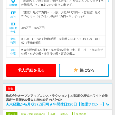
《転勤なし／腰を据えて働ける環境！》 全国の各プロジェクト先
が勤務地です♪ ★あなたの好きな街でず…
勤務地
〈東京〉月給28万円～〈大阪〉月給26.9万円～〈名古屋〉月給
28.5万円～〈その他〉月給26.5万円～※いずれも2…
給与
350万円～500万円
初年度
年収
8：00～17：00（実働8時間）※勤務先によっては9：00～18：
勤務
時間
00（実働8時間）
# ★年間休日120日★・完全週休2日制（土、日、祝）・年末年始
休日
休暇
休暇・有給休暇・産前後休暇・育児休暇…
求人詳細を見る
気になる
新着
株式会社オープンアップコンストラクション | 上場GROUP&ホワイト企業
認定/土日祝休&最大11連休/9月の入社OK
★未経験から月収37万円可★年間休日120日【管理フロント】/o
正社員
職種・業種未経験OK
急募
転勤なし
学歴不問