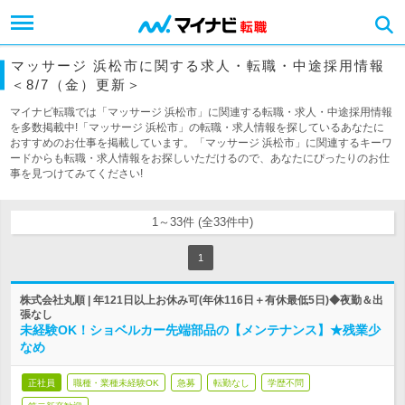
マッサージ 浜松市に関する求人・転職・中途採用情報
＜8/7（金）更新＞
マイナビ転職では「マッサージ 浜松市」に関連する転職・求人・中途採用情報
を多数掲載中!「マッサージ 浜松市」の転職・求人情報を探しているあなたに
おすすめのお仕事を掲載しています。「マッサージ 浜松市」に関連するキーワ
ードからも転職・求人情報をお探しいただけるので、あなたにぴったりのお仕
事を見つけてみてください!
1～33件 (全33件中)
1
株式会社丸順 | 年121日以上お休み可(年休116日＋有休最低5日)◆夜勤＆出
張なし
未経験OK！ショベルカー先端部品の【メンテナンス】★残業少
なめ
正社員
職種・業種未経験OK
急募
転勤なし
学歴不問