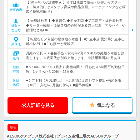
【 20～40代が活躍中★ 】まずは店舗で販売・接客からスター
ト！将来的にはスタッフ育成や商品企画、マーケティングなど幅
仕事内容
広く挑戦可能です！
【 未経験歓迎 】◆要普免 ◆学歴不問 ◆第二新卒・経験者歓迎
◆リーダー経験・後輩育成の経験がある方大歓迎（アルバイトや
対象と
部活などもOK）
なる方
【 転勤なし／希望の勤務地を考慮 】 ■知立本店 愛知県知立市山
町小林24-1 ■ららぽーと安城店…
勤務地
月給22万円～＋各種手当＋賞与年2回※スキルや経験を考慮し決
定します。※残業代は別途支給します。※試用期間3ヶ月あり…
給与
# 8：00～20：00（目安）実働時間：1日あたり8時間平均勤務日
勤務
時間
数：1ヶ月あたり20日～22日※…
■シフト制（月8日以上）┗２週間に１度シフト提出■有給休暇
休日
休暇
（10日／入社6ヶ月後に付与）■慶弔休暇■…
求人詳細を見る
気になる
新着
ALSOKケアプラス株式会社 | プライム市場上場のALSOKグループ