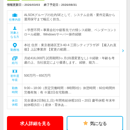
情報更新日：2026/03/03
終了予定日：
2026/08/31
ALSOKグループの社内SEとして、システム企画・要件定義から
運用保守まで幅広く担当。
仕事内容
＜学歴不問＞事業会社や顧客先での情シス経験、ベンダーコント
対象と
ロール経験、Windowsサーバー操作経験
なる方
本社 住所：東京都港区芝3-40-4 三田シティプラザ2F 【雇入れ直
後】上記事業所 【変更の範囲…
勤務地
月給416,000円 試用期間3ヶ月(待遇変更なし) ※経験・年齢を考
慮の上、当社規定により優遇します。 経験、能力…
給与
500万円～650万円
初年度
年収
9:00～18:00（所定労働時間：8時間0分）休憩時間：60分時間外
勤務
時間
労働有無：有 ※週2日在宅勤務…
完全週休2日制(土,日) 年間有給休暇10日～20日 慶弔休暇 年末年
休日
休暇
始休暇(5日～) 産休・育休あ…
求人詳細を見る
気になる