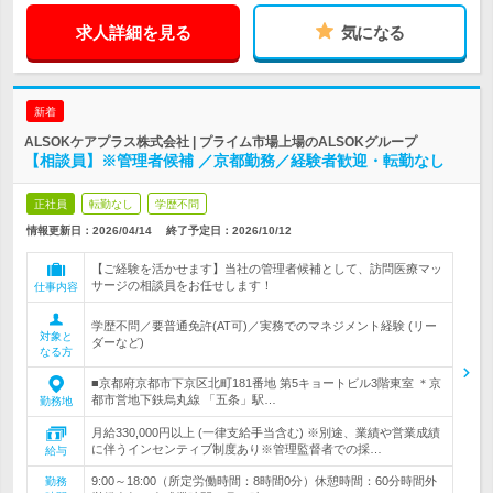
求人詳細を見る
気になる
新着
ALSOKケアプラス株式会社 | プライム市場上場のALSOKグループ
【相談員】※管理者候補 ／京都勤務／経験者歓迎・転勤なし
正社員
転勤なし
学歴不問
情報更新日：2026/04/14
終了予定日：
2026/10/12
【ご経験を活かせます】当社の管理者候補として、訪問医療マッ
サージの相談員をお任せします！
仕事内容
学歴不問／要普通免許(AT可)／実務でのマネジメント経験 (リー
対象と
ダーなど)
なる方
■京都府京都市下京区北町181番地 第5キョートビル3階東室 ＊京
都市営地下鉄烏丸線 「五条」駅…
勤務地
月給330,000円以上 (一律支給手当含む) ※別途、業績や営業成績
に伴うインセンティブ制度あり※管理監督者での採…
給与
9:00～18:00（所定労働時間：8時間0分）休憩時間：60分時間外
勤務