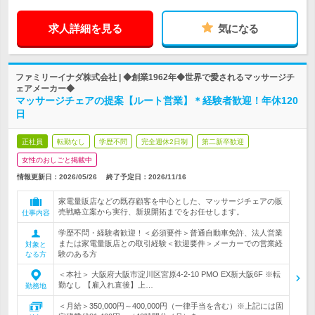
求人詳細を見る
気になる
ファミリーイナダ株式会社 | ◆創業1962年◆世界で愛されるマッサージチ
ェアメーカー◆
マッサージチェアの提案【ルート営業】＊経験者歓迎！年休120
日
正社員
転勤なし
学歴不問
完全週休2日制
第二新卒歓迎
女性のおしごと掲載中
情報更新日：2026/05/26
終了予定日：
2026/11/16
家電量販店などの既存顧客を中心とした、マッサージチェアの販
売戦略立案から実行、新規開拓までをお任せします。
仕事内容
学歴不問・経験者歓迎！＜必須要件＞普通自動車免許、法人営業
または家電量販店との取引経験＜歓迎要件＞メーカーでの営業経
対象と
験のある方
なる方
＜本社＞ 大阪府大阪市淀川区宮原4-2-10 PMO EX新大阪6F ※転
勤なし 【雇入れ直後】上…
勤務地
＜月給＞350,000円～400,000円（一律手当を含む）※上記には固