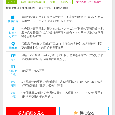
正社員
職種・業種未経験OK
急募
転勤なし
女性のおしごと掲載中
情報更新日：2026/05/26
終了予定日：
2026/11/16
最新の設備を整えた複合施設にて、お客様の状態に合わせた整体
施術やトレーニング指導をお任せします。
仕事内容
≪必須≫高卒以上／整体またはトレーニング指導の実務経験 ≪歓
迎≫柔道整復師などの資格保有者や鍼灸・マッサージ系の国家資
対象と
格をお持ちの方
なる方
兵庫県 尼崎市 大西町2丁目16-8 【雇入れ直後】上記事業所 【変
更の範囲】会社の定める各事業所
勤務地
月給：250,000円～450,000円※経験、能力を考慮の上決定します
※試用期間3ヶ月（待遇に変更なし）
給与
350万円～600万円
初年度
年収
1ヶ月単位の変形労働時間制（週40時間以内）10：00～21：00内
勤務
時間
で実働8時間（休憩：60分）時間…
* 年間休日105日* 完全週休2日制（水曜日+シフト）* GW* 夏季4
休日
休暇
日* 冬季休暇* 年末年始…
求人詳細を見る
気になる