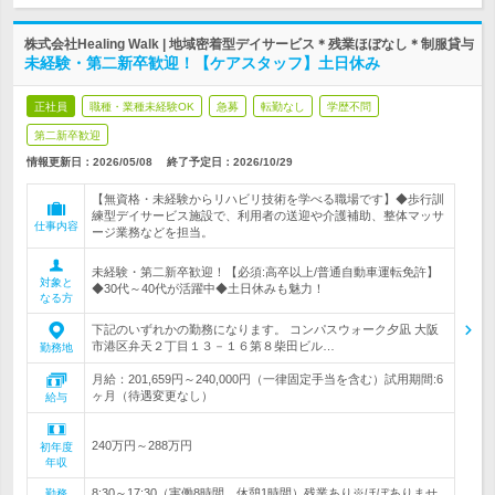
株式会社Healing Walk | 地域密着型デイサービス＊残業ほぼなし＊制服貸与
未経験・第二新卒歓迎！【ケアスタッフ】土日休み
正社員
職種・業種未経験OK
急募
転勤なし
学歴不問
第二新卒歓迎
情報更新日：2026/05/08
終了予定日：
2026/10/29
【無資格・未経験からリハビリ技術を学べる職場です】◆歩行訓
練型デイサービス施設で、利用者の送迎や介護補助、整体マッサ
仕事内容
ージ業務などを担当。
未経験・第二新卒歓迎！【必須:高卒以上/普通自動車運転免許】
対象と
◆30代～40代が活躍中◆土日休みも魅力！
なる方
下記のいずれかの勤務になります。 コンパスウォーク夕凪 大阪
市港区弁天２丁目１３－１６第８柴田ビル…
勤務地
月給：201,659円～240,000円（一律固定手当を含む）試用期間:6
ヶ月（待遇変更なし）
給与
240万円～288万円
初年度
年収
8:30～17:30（実働8時間、休憩1時間）残業あり※ほぼありませ
勤務