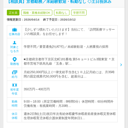
【相談員】京都勤務／未経験歓迎・転勤なし ◇土日祝休み
正社員
職種・業種未経験OK
転勤なし
学歴不問
情報更新日：2026/04/14
終了予定日：
2026/10/12
【少しずつ慣れていただけます】当社にて、「訪問医療マッサー
ジの相談員」をお任せします！
仕事内容
学歴不問／要普通免許(AT可)／未経験歓迎・人柄重視の採用
対象と
なる方
■京都府京都市下京区北町181番地 第5キョートビル3階東室 ＊京
都市営地下鉄烏丸線 「五条」駅…
勤務地
月給250,000円以上 (一律支給手当含む) ※上記月給には、月35時
間の固定残業代50,000円を含む。超過分は…
給与
350万円～400万円
初年度
年収
9:00～18:00（所定労働時間：8時間0分）休憩時間：60分時間外
勤務
時間
労働有無：有残業時間：月20時…
週休2日制(土日)祝日年次有給休暇慶弔休暇産前産後休暇災害休暇
休日
休暇
生理休暇育児休暇介護休業制度年間休日1…