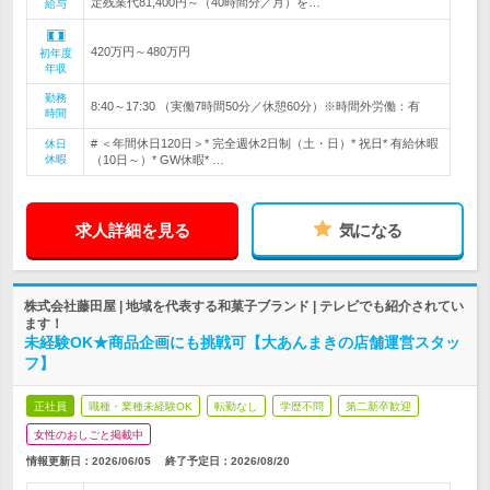
定残業代81,400円～（40時間分／月）を…
給与
420万円～480万円
初年度
年収
勤務
8:40～17:30 （実働7時間50分／休憩60分）※時間外労働：有
時間
# ＜年間休日120日＞* 完全週休2日制（土・日）* 祝日* 有給休暇
休日
休暇
（10日～）* GW休暇* …
求人詳細を見る
気になる
株式会社藤田屋 | 地域を代表する和菓子ブランド | テレビでも紹介されてい
ます！
未経験OK★商品企画にも挑戦可【大あんまきの店舗運営スタッ
フ】
正社員
職種・業種未経験OK
転勤なし
学歴不問
第二新卒歓迎
女性のおしごと掲載中
情報更新日：2026/06/05
終了予定日：
2026/08/20