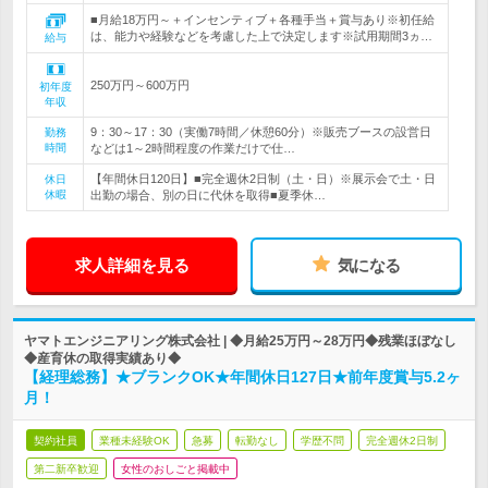
■月給18万円～＋インセンティブ＋各種手当＋賞与あり※初任給
は、能力や経験などを考慮した上で決定します※試用期間3ヵ…
給与
250万円～600万円
初年度
年収
9：30～17：30（実働7時間／休憩60分）※販売ブースの設営日
勤務
時間
などは1～2時間程度の作業だけで仕…
【年間休日120日】■完全週休2日制（土・日）※展示会で土・日
休日
休暇
出勤の場合、別の日に代休を取得■夏季休…
求人詳細を見る
気になる
ヤマトエンジニアリング株式会社 | ◆月給25万円～28万円◆残業ほぼなし
◆産育休の取得実績あり◆
【経理総務】★ブランクOK★年間休日127日★前年度賞与5.2ヶ
月！
契約社員
業種未経験OK
急募
転勤なし
学歴不問
完全週休2日制
第二新卒歓迎
女性のおしごと掲載中