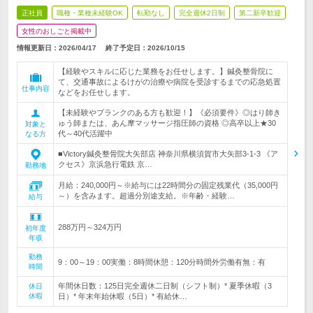
正社員
職種・業種未経験OK
転勤なし
完全週休2日制
第二新卒歓迎
女性のおしごと掲載中
情報更新日：2026/04/17
終了予定日：
2026/10/15
【経験やスキルに応じた業務をお任せします。】鍼灸整骨院に
て、交通事故によるけがの治療や病院を受診するまでの応急処置
仕事内容
などをお任せします。
【未経験やブランクのある方も歓迎！】《必須要件》◎はり師き
ゅう師または、あん摩マッサージ指圧師の資格 ◎高卒以上★30
対象と
代～40代活躍中
なる方
■Victory鍼灸整骨院大矢部店 神奈川県横須賀市大矢部3-1-3 《ア
クセス》京浜急行電鉄 京…
勤務地
月給：240,000円～※給与には22時間分の固定残業代（35,000円
～）を含みます。超過分別途支給。※年齢・経験…
給与
288万円～324万円
初年度
年収
勤務
9：00～19：00実働：8時間休憩：120分時間外労働有無：有
時間
年間休日数：125日完全週休二日制（シフト制）* 夏季休暇（3
休日
休暇
日）* 年末年始休暇（5日）* 有給休…