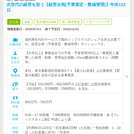
次世代の経営を担う【経営企画(予算策定・数値管理)】年休122
日
正社員
急募
完全週休2日制
第二新卒歓迎
リモートワーク可
情報更新日：2026/07/21
終了予定日：
2026/12/31
福利厚生代行サービスで国内トップクラスのシェアを誇る企業で
の、経営企画（予算策定・数値管理）ポジションです。
仕事内容
【大卒以上】事業会社での予算・予実管理2年以上／事業部と連
携した経理・財務・管理会計経験／Excel数値分析スキル（関数
対象と
等）
なる方
本社：東京都新宿区西新宿3-7-1 【雇入れ直後】上記事業所 【変
更の範囲】会社の定める各事業所…
勤務地
【月給】310,000円～400,000円※上記金額には固定残業代
（50,000円／月20時間～25時間分）を含み、…
給与
500万円～700万円
初年度
年収
9:00～17:30実働 7.5時間休憩 60分時間外労働有無：有【フレ
勤務
時間
ックスタイム制】申請により適…
【年間休日122日】* 完全週休2日制（土日祝）* 有給休暇：1～10
休日
休暇
日（入社直後に付与）* 年末年…