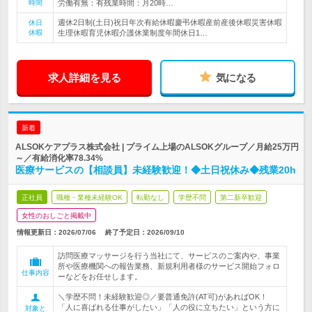
時間
労働有無：有残業時間：月20時…
週休2日制(土日)祝日年次有給休暇慶弔休暇産前産後休暇災害休暇
休日
休暇
生理休暇育児休暇介護休業制度年間休日1…
求人詳細を見る
気になる
新着
ALSOKケアプラス株式会社 | プライム上場のALSOKグループ／月給25万円
～／有給消化率78.34%
医療サービスの【相談員】未経験歓迎！◆土日祝休み◆残業20h
正社員
職種・業種未経験OK
転勤なし
学歴不問
第二新卒歓迎
女性のおしごと掲載中
情報更新日：2026/07/06
終了予定日：
2026/09/10
訪問医療マッサージを行う当社にて、サービスのご案内や、事業
所や医療機関への報告業務、新規利用者様のサービス開始フォロ
仕事内容
ーなどをお任せします。
＼学歴不問！未経験歓迎◎／要普通免許(AT可)があればOK！
「人に喜ばれる仕事がしたい」「人の役に立ちたい」という方に
対象と