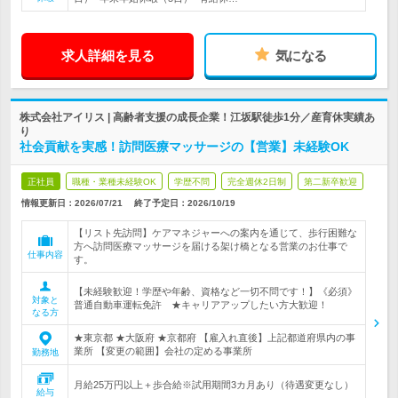
求人詳細を見る
気になる
株式会社アイリス | 高齢者支援の成長企業！江坂駅徒歩1分／産育休実績あ
り
社会貢献を実感！訪問医療マッサージの【営業】未経験OK
正社員
職種・業種未経験OK
学歴不問
完全週休2日制
第二新卒歓迎
情報更新日：2026/07/21
終了予定日：
2026/10/19
【リスト先訪問】ケアマネジャーへの案内を通じて、歩行困難な
方へ訪問医療マッサージを届ける架け橋となる営業のお仕事で
仕事内容
す。
【未経験歓迎！学歴や年齢、資格など一切不問です！】《必須》
対象と
普通自動車運転免許 ★キャリアアップしたい方大歓迎！
なる方
★東京都 ★大阪府 ★京都府 【雇入れ直後】上記都道府県内の事
業所 【変更の範囲】会社の定める事業所
勤務地
月給25万円以上＋歩合給※試用期間3カ月あり（待遇変更なし）
給与