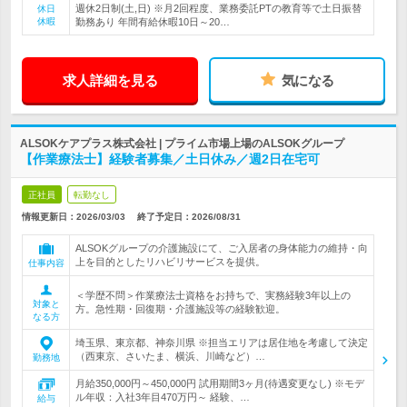
週休2日制(土,日) ※月2回程度、業務委託PTの教育等で土日振替
休日
休暇
勤務あり 年間有給休暇10日～20…
求人詳細を見る
気になる
ALSOKケアプラス株式会社 | プライム市場上場のALSOKグループ
【作業療法士】経験者募集／土日休み／週2日在宅可
正社員
転勤なし
情報更新日：2026/03/03
終了予定日：
2026/08/31
ALSOKグループの介護施設にて、ご入居者の身体能力の維持・向
上を目的としたリハビリサービスを提供。
仕事内容
＜学歴不問＞作業療法士資格をお持ちで、実務経験3年以上の
対象と
方。急性期・回復期・介護施設等の経験歓迎。
なる方
埼玉県、東京都、神奈川県 ※担当エリアは居住地を考慮して決定
（西東京、さいたま、横浜、川崎など）…
勤務地
月給350,000円～450,000円 試用期間3ヶ月(待遇変更なし) ※モデ
ル年収：入社3年目470万円～ 経験、…
給与