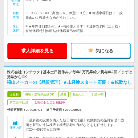
初年度
年収
9：00～18：00（実働８ｈ、休憩６０分）# 毎週水曜日はノー残
勤務
時間
業day♪# 残業少なめがうれしい…
# ★年間休日数120日★+有給使えます！# 週休2日制（土日祝）
休日
休暇
有給休暇特別休暇結婚休暇慶弔休暇振…
求人詳細を見る
気になる
株式会社ヨシテック | 基本土日祝休み／毎年1万円昇給／賞与年2回／まずは
見学からOK
福山メーカーの【品質管理】★未経験スタート応援！＆転勤なし
正社員
職種・業種未経験OK
急募
転勤なし
学歴不問
第二新卒歓迎
女性のおしごと掲載中
情報更新日：2026/07/21
終了予定日：
2026/09/21
【最新鋭の設備を備えた新工場で活躍】鉄鋼製品の品質管理！図
面と製品の寸法検査や検査記録の作成などをお任せします。
仕事内容
◎20～40代男女活躍中