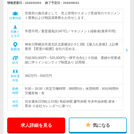
情報更新日：2026/03/03
終了予定日：
2026/08/31
営業所の責任者として、売上管理やスタッフ育成等のマネジメン
ト業務および相談員業務をお任せします。
仕事内容
学歴不問／要普通免許(AT可)／マネジメント経験者(業界不問)
対象と
なる方
神奈川県横浜市港北区北新横浜2-3-1 2階 【雇入れ直後】上記事
業所 【変更の範囲】会社の定める…
勤務地
月給300,000円～520,000円(一律手当含む) ※別途、業績や営業成
績に伴うインセンティブ制度あり 試用期…
給与
360万円～500万円
初年度
年収
9:00～18:00（所定労働時間：8時間0分）休憩時間：60分時間外
勤務
時間
労働有無：有
完全週休2日制(土日祝) 有給休暇 慶弔休暇 年末年始休暇 産休・
休日
休暇
育休 ※会社カレンダーに基づく
求人詳細を見る
気になる