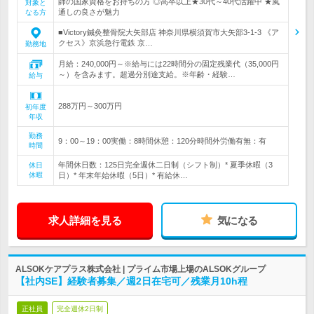
師の国家資格をお持ちの方 ◎高卒以上★30代～40代活躍中 ★風
対象と
通しの良さが魅力
なる方
■Victory鍼灸整骨院大矢部店 神奈川県横須賀市大矢部3-1-3 《ア
クセス》京浜急行電鉄 京…
勤務地
月給：240,000円～※給与には22時間分の固定残業代（35,000円
～）を含みます。超過分別途支給。※年齢・経験…
給与
288万円～300万円
初年度
年収
勤務
9：00～19：00実働：8時間休憩：120分時間外労働有無：有
時間
年間休日数：125日完全週休二日制（シフト制）* 夏季休暇（3
休日
休暇
日）* 年末年始休暇（5日）* 有給休…
求人詳細を見る
気になる
ALSOKケアプラス株式会社 | プライム市場上場のALSOKグループ
【社内SE】経験者募集／週2日在宅可／残業月10h程
正社員
完全週休2日制