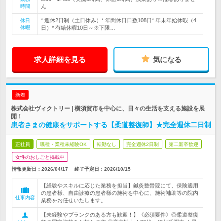
時間
ん
* 週休2日制（土日休み）* 年間休日日数108日* 年末年始休暇（4
休日
休暇
日）* 有給休暇10日～※下限…
求人詳細を見る
気になる
新着
株式会社ヴィクトリー | 横須賀市を中心に、日々の生活を支える施設を展
開！
患者さまの健康をサポートする【柔道整復師】★完全週休二日制
正社員
職種・業種未経験OK
転勤なし
完全週休2日制
第二新卒歓迎
女性のおしごと掲載中
情報更新日：2026/04/17
終了予定日：
2026/10/15
【経験やスキルに応じた業務を担当】鍼灸整骨院にて、保険適用
の患者様、自由診療の患者様の施術を中心に、施術補助等の院内
仕事内容
業務をお任せいたします。
【未経験やブランクのある方も歓迎！】《必須要件》◎柔道整復