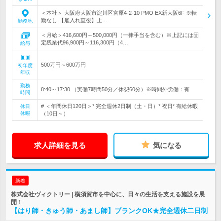
＜本社＞ 大阪府大阪市淀川区宮原4-2-10 PMO EX新大阪6F ※転
勤なし 【雇入れ直後】上…
勤務地
＜月給＞416,600円～500,000円（一律手当を含む）※上記には固
定残業代96,900円～116,300円（4…
給与
500万円～600万円
初年度
年収
勤務
8:40～17:30 （実働7時間50分／休憩60分）※時間外労働：有
時間
# ＜年間休日120日＞* 完全週休2日制（土・日）* 祝日* 有給休暇
休日
休暇
（10日～）
求人詳細を見る
気になる
新着
株式会社ヴィクトリー | 横須賀市を中心に、日々の生活を支える施設を展
開！
【はり師・きゅう師・あまし師】ブランクOK★完全週休二日制