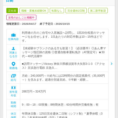
日制
正社員
職種・業種未経験OK
転勤なし
完全週休2日制
第二新卒歓迎
女性のおしごと掲載中
情報更新日：2026/04/17
終了予定日：
2026/10/15
利用者の方のご自宅や入居施設へ訪問し、1回20分程度のマッサ
ージをお任せします。1日あたりの対応件数は10～15件ほどで
仕事内容
す。
【未経験やブランクのある方も歓迎！】《必須要件》◎あん摩マ
ッサージ指圧師の資格 ◎普通自動車運転免許（AT限定可）★30
対象と
代～40代活躍中
なる方
■訪問マッサージVictory 神奈川県横須賀市大矢部3-1-3 《アクセ
ス》京浜急行電鉄 京急久…
勤務地
月給：240,000円～※給与には22時間分の固定残業代（35,000円
～）を含みます。超過分別途支給。※年齢・経験…
給与
288万円～324万円
初年度
年収
勤務
9：00～18：00実働：8時間休憩：60分時間外労働有無：有
時間
年間休日数：125日完全週休二日制（シフト制）* 夏季休暇（3
休日
休暇
日）* 年末年始休暇（5日）* 有給休…