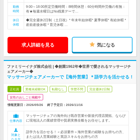
9:00～18:00所定労働時間：8時間休憩：60分時間外労働の有無：
勤務
時間
有★毎週水曜日はNo残業デーで…
◆完全週休2日制（土日祝）* 年末年始休暇* 夏季休暇* 有給休暇 *
休日
休暇
産前産後休暇 * 育児休暇 …
求人詳細を見る
気になる
ファミリーイナダ株式会社 | ◆創業1962年◆世界で愛されるマッサージチ
ェアメーカー◆
マッサージチェアメーカーで【海外営業】＊語学力を活かせる！
正社員
業種未経験OK
転勤なし
学歴不問
完全週休2日制
女性のおしごと掲載中
情報更新日：2026/05/26
終了予定日：
2026/11/16
マッサージチェアの海外向け既存営業や新規代理店開拓、ならび
に現地法人の業績管理や貿易実務全般をお任せします。
仕事内容
語学力を活かせる！＜必須要件＞海外営業の経験をお持ちの方、
対象と
または法人営業経験と英語スキルをお持ちの方
なる方