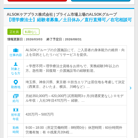
ALSOKケアプラス株式会社 | プライム市場上場のALSOKグループ
【理学療法士】経験者募集／土日休み／直行直帰可／在宅相談可
正社員
転勤なし
情報更新日：2026/03/03
終了予定日：
2026/08/31
ALSOKグループの介護施設にて、ご入居者の身体能力の維持・向
上を目的としたリハビリサービスを提供。
仕事内容
＜学歴不問＞理学療法士資格をお持ちで、実務経験3年以上の
対象と
方。急性期・回復期・介護施設等の経験歓迎。
なる方
埼玉県、神奈川県、東京都 ※担当エリアは居住地を考慮して決定
（西東京、さいたま、横浜、川崎など）…
勤務地
月給350,000円～420,000円 試用期間3ヶ月(待遇変更なし) ※モデ
ル年収：入社3年目470万円～ 経験、…
給与
420万円～500万円
初年度
年収
9:00～18:00（所定労働時間：8時間0分）休憩時間：60分時間外
勤務
時間
労働有無：有 ※残業月20h程…