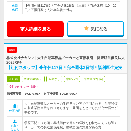
【年間休日117日】* 完全週休2日制（土日）* 有給休暇（10～20
休日
休暇
日／下限日数は入社半年後に付与…
求人詳細を見る
気になる
新着
株式会社ナカシマ | 大手自動車部品メーカーと直接取引｜健康経営優良法人
2026取得
【組付スタッフ】◆年休117日＊完全週休2日制＊福利厚生充実
正社員
業種未経験OK
転勤なし
学歴不問
完全週休2日制
女性のおしごと掲載中
情報更新日：2026/03/17
終了予定日：
2026/09/14
大手自動車部品メーカーの生産ライン等で使用される、生産設備
の製造業務全般をお任せします。図面をもとにした組付や調整が
仕事内容
中心です。
学歴不問！＜必須＞機械組付や保全の経験をお持ちの方＜歓迎＞
対象と
メーカーでの製造業務経験、機械図面の知見がある方
なる方