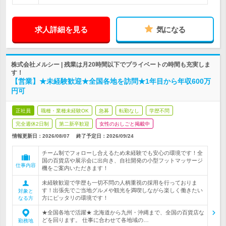
求人詳細を見る
気になる
株式会社メルシー | 残業は月20時間以下でプライベートの時間も充実しま
す！
【営業】★未経験歓迎★全国各地を訪問★1年目から年収600万
円可
正社員
職種・業種未経験OK
急募
転勤なし
学歴不問
完全週休2日制
第二新卒歓迎
女性のおしごと掲載中
情報更新日：2026/08/07
終了予定日：
2026/09/24
チーム制でフォローし合えるため未経験でも安心の環境です！全
国の百貨店や展示会に出向き、自社開発の小型フットマッサージ
仕事内容
機をご案内いただきます！
未経験歓迎で学歴も一切不問の人柄重視の採用を行っておりま
す！出張先でご当地グルメや観光を満喫しながら楽しく働きたい
対象と
方にピッタリの環境です！
なる方
★全国各地で活躍★ 北海道から九州・沖縄まで、全国の百貨店な
どを回ります。 仕事に合わせて各地域の…
勤務地