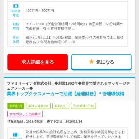
420万円～500万円
初年度
年収
9:00～18:00（所定労働時間：8時間0分）休憩時間：60分時間外
勤務
時間
労働有無：有 ※直行直帰可能 …
週休2日制(土,日) ※月2回程度、業務委託PTの教育等で土日振替
休日
休暇
勤務あり 年間有給休暇10日～20…
求人詳細を見る
気になる
ファミリーイナダ株式会社 | ◆創業1962年◆世界で愛されるマッサージチ
ェアメーカー◆
業界トップクラスメーカーで活躍【経理財務】＊管理職候補
契約社員
業種未経験OK
転勤なし
完全週休2日制
女性のおしごと掲載中
情報更新日：2026/05/26
終了予定日：
2026/11/16
決算や税務等の会計処理をはじめ、財務業務や経営分析などをお
任せします。管理職候補として幅広い業務を担っていただきま