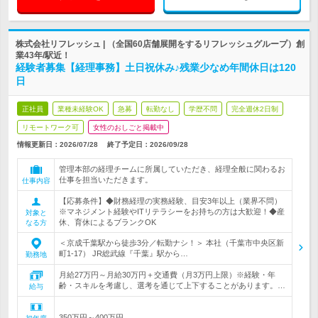
株式会社リフレッシュ | （全国60店舗展開をするリフレッシュグループ）創
業43年/駅近！
経験者募集【経理事務】土日祝休み♪残業少なめ年間休日は120
日
正社員
業種未経験OK
急募
転勤なし
学歴不問
完全週休2日制
リモートワーク可
女性のおしごと掲載中
情報更新日：2026/07/28
終了予定日：
2026/09/28
管理本部の経理チームに所属していただき、経理全般に関わるお
仕事を担当いただきます。
仕事内容
【応募条件】◆財務経理の実務経験、目安3年以上（業界不問）
※マネジメント経験やITリテラシーをお持ちの方は大歓迎！◆産
対象と
休、育休によるブランクOK
なる方
＜京成千葉駅から徒歩3分／転勤ナシ！＞ 本社（千葉市中央区新
町1-17） JR総武線『千葉』駅から…
勤務地
月給27万円～月給30万円＋交通費（月3万円上限）※経験・年
齢・スキルを考慮し、選考を通じて上下することがあります。…
給与
350万円～400万円