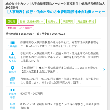
株式会社ナカシマ | 大手自動車部品メーカーと直接取引｜健康経営優良法人
2026取得
【人事総務】銀行・信金出身の方◆管理職候補◆自動機メーカー
正社員
職種・業種未経験OK
転勤なし
学歴不問
完全週休2日制
女性のおしごと掲載中
情報更新日：2026/03/17
終了予定日：
2026/09/14
採用活動や人事評価制度の運用を中心に、経理管理や労務管理な
ど、幅広いバックオフィス業務をお任せします。
仕事内容
学歴不問・人事経験不問！＜必須＞銀行・信用金庫での勤務経験
をお持ちの方＜歓迎＞マネジメント経験をお持ちの方、管理部門
対象と
に挑戦したい方
なる方
【 車通勤可 】 ◆本社 愛知県豊明市栄町新左山1-757 ※転勤なし
【雇入れ直後】上記の事業所…
勤務地
月給350,000円～450,000円※経験・年齢を考慮の上、当社規定に
より優遇します。※6ヶ月の試用期間あり。期間…
給与
500万円～700万円
初年度
年収
8:15～17:30 （実働8時間）※休憩75分※深夜業務なし時間外労働
勤務
時間
有無:有