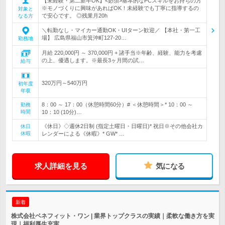
【未経験・第二新卒OK】<必須>基本的なPCスキルをお持ちの方
※モノづくりに興味があればOK！未経験でも丁寧に指導するの
対象と
で安心です。 ◎残業月20h
なる方
＼転勤なし・マイカー通勤OK・UIターン歓迎／ 【本社・第一工
場】 広島県福山市箕沖町127-20…
勤務地
月給 220,000円 ～ 370,000円 + 諸手当※年齢、経験、能力を考慮
の上、優遇します。※最長3ヶ月間の試…
給与
320万円～540万円
初年度
年収
8：00 ～ 17：00（休憩時間60分）# ＜休憩時間＞* 10：00 ～
勤務
時間
10：10 (10分)…
《休日》◇週休2日制 (指定土曜日・日曜日)* 祝日※その他会社カ
休日
休暇
レンダーによる《休暇》* GW* …
求人詳細を見る
気になる
新着
株式会社ベネフィット・ワン | 業界トップクラスの実績｜柔軟な働き方を実
現｜福利厚生充実