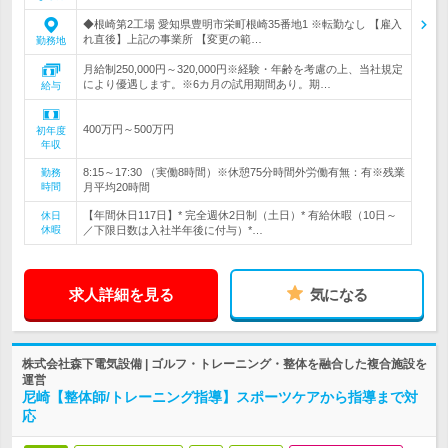
◆根崎第2工場 愛知県豊明市栄町根崎35番地1 ※転勤なし 【雇入
れ直後】上記の事業所 【変更の範…
勤務地
月給制250,000円～320,000円※経験・年齢を考慮の上、当社規定
により優遇します。※6カ月の試用期間あり。期…
給与
400万円～500万円
初年度
年収
8:15～17:30 （実働8時間）※休憩75分時間外労働有無：有※残業
勤務
時間
月平均20時間
【年間休日117日】* 完全週休2日制（土日）* 有給休暇（10日～
休日
休暇
／下限日数は入社半年後に付与）*…
求人詳細を見る
気になる
株式会社森下電気設備 | ゴルフ・トレーニング・整体を融合した複合施設を
運営
尼崎【整体師/トレーニング指導】スポーツケアから指導まで対
応