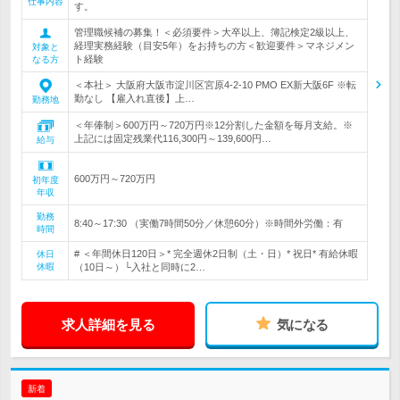
仕事内容
す。
管理職候補の募集！＜必須要件＞大卒以上、簿記検定2級以上、
経理実務経験（目安5年）をお持ちの方＜歓迎要件＞マネジメン
対象と
ト経験
なる方
＜本社＞ 大阪府大阪市淀川区宮原4-2-10 PMO EX新大阪6F ※転
勤なし 【雇入れ直後】上…
勤務地
＜年俸制＞600万円～720万円※12分割した金額を毎月支給。※
上記には固定残業代116,300円～139,600円…
給与
600万円～720万円
初年度
年収
勤務
8:40～17:30 （実働7時間50分／休憩60分）※時間外労働：有
時間
# ＜年間休日120日＞* 完全週休2日制（土・日）* 祝日* 有給休暇
休日
休暇
（10日～）└入社と同時に2…
求人詳細を見る
気になる
新着