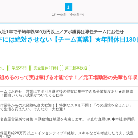
1
1件〜44件（全44件中）
★入社1年で平均年収800万円以上／アポ獲得は専任チームにお任せ
下には絶対させない【チーム営業】★年間休日130
なし
学歴不問
完全週休2日制
第二新卒歓迎
組めるのって実は稼げる才能です！／元工場勤務の先輩も年収1
ームにお任せ！営業はアポ引き継ぎ後の提案に集中できる分業制度あり★新規成
%！面白いくらい成果がついてくる仕事！
作業等からの未経験転身大歓迎！】特別なスキル不問！「今の環境を変えたい」
て生活を変えたい」そんな方、大歓迎！
名古屋営業所で募集 ※勤務地は希望を考慮します。 ※直行直帰OK ◆本社 静岡県
保証月給28万円以上＋インセンティブ※経験、スキルなどを考慮したうえ、決定
～/32…