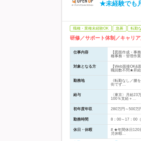
★未経験でも月
職種・業種未経験OK
急募
転勤
研修／サポート体制／キャリア
仕事内容
【図面作成・事務
種事務・管理作業
対象となる方
【Web面接OK
職回数不問★昇給
勤務地
《転勤なし／腰を
街でず…
給与
〈東京〉月給23万
100％支給＋…
初年度年収
280万円～500万
勤務時間
8：00～17：0
休日・休暇
# ★年間休日1
児休暇…