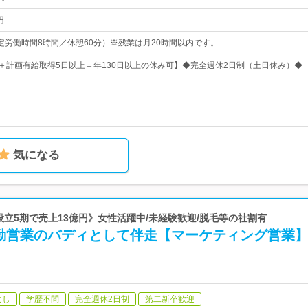
円
0（所定労働時間8時間／休憩60分）※残業は月20時間以内です。
日＋計画有給取得5日以上＝年130日以上の休み可】◆完全週休2日制（土日休み）◆
気になる
《設立5期で売上13億円》女性活躍中/未経験歓迎/脱毛等の社割有
外勤営業のバディとして伴走【マーケティング営業
なし
学歴不問
完全週休2日制
第二新卒歓迎