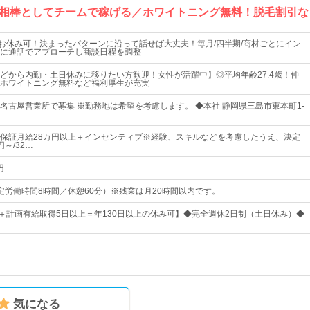
相棒としてチームで稼げる／ホワイトニング無料！脱毛割引な
のお休み可！決まったパターンに沿って話せば大丈夫！毎月/四半期/商材ごとにイン
に通話でアプローチし商談日程を調整
どから内勤・土日休みに移りたい方歓迎！女性が活躍中】◎平均年齢27.4歳！仲
ホワイトニング無料など福利厚生が充実
名古屋営業所で募集 ※勤務地は希望を考慮します。 ◆本社 静岡県三島市東本町1-
保証月給28万円以上＋インセンティブ※経験、スキルなどを考慮したうえ、決定
～/32…
円
0（所定労働時間8時間／休憩60分）※残業は月20時間以内です。
日＋計画有給取得5日以上＝年130日以上の休み可】◆完全週休2日制（土日休み）◆
気になる