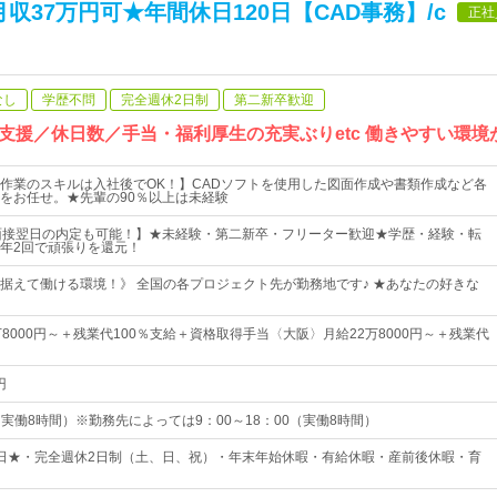
収37万円可★年間休日120日【CAD事務】/c
正社
なし
学歴不問
完全週休2日制
第二新卒歓迎
支援／休日数／手当・福利厚生の充実ぶりetc 働きやすい環境
作業のスキルは入社後でOK！】CADソフトを使用した図面作成や書類作成など各
をお任せ。★先輩の90％以上は未経験
&面接翌日の内定も可能！】★未経験・第二新卒・フリーター歓迎★学歴・経験・転
年2回で頑張りを還元！
据えて働ける環境！》 全国の各プロジェクト先が勤務地です♪ ★あなたの好きな
8000円～＋残業代100％支給＋資格取得手当〈大阪〉月給22万8000円～＋残業代
円
0（実働8時間）※勤務先によっては9：00～18：00（実働8時間）
20日★・完全週休2日制（土、日、祝）・年末年始休暇・有給休暇・産前後休暇・育