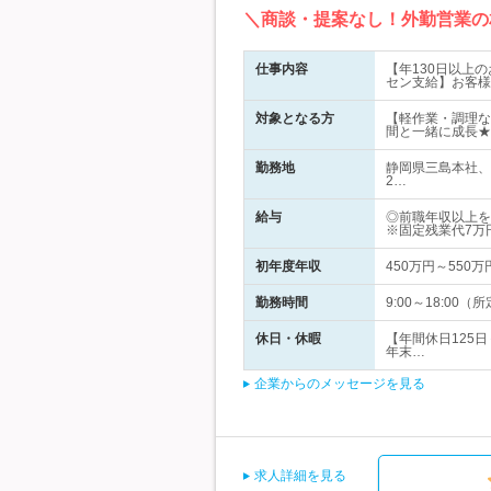
＼商談・提案なし！外勤営業の
仕事内容
【年130日以上
セン支給】お客様
対象となる方
【軽作業・調理な
間と一緒に成長★
勤務地
静岡県三島本社、
2…
給与
◎前職年収以上を
※固定残業代7万円
初年度年収
450万円～550万
勤務時間
9:00～18:0
休日・休暇
【年間休日125
年末…
企業からのメッセージを見る
求人詳細を見る