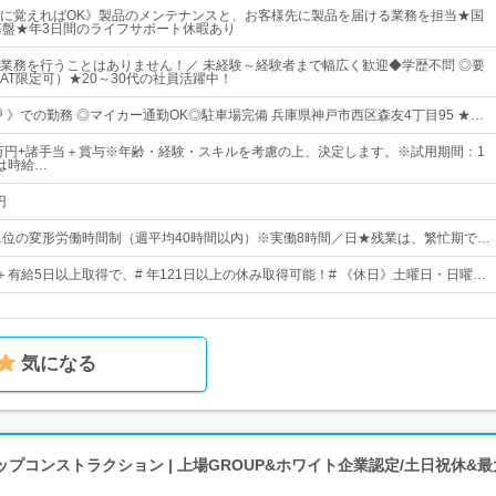
に覚えればOK》製品のメンテナンスと、お客様先に製品を届ける業務を担当★国
基盤★年3日間のライフサポート休暇あり
業務を行うことはありません！／ 未経験～経験者まで幅広く歓迎◆学歴不問 ◎要
AT限定可）★20～30代の社員活躍中！
 》での勤務 ◎マイカー通勤OK◎駐車場完備 兵庫県神戸市西区森友4丁目95 ★…
8万円+諸手当＋賞与※年齢・経験・スキルを考慮の上、決定します。※試用期間：1
は時給…
円
01年単位の変形労働時間制（週平均40時間以内）※実働8時間／日★残業は、繁忙期で…
日＋有給5日以上取得で、# 年121日以上の休み取得可能！# 《休日》土曜日・日曜…
気になる
プコンストラクション | 上場GROUP&ホワイト企業認定/土日祝休&最