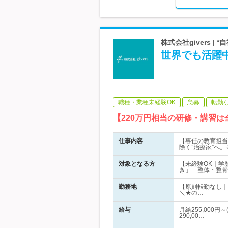
株式会社givers |
世界でも活躍
職種・業種未経験OK
急募
転勤
【220万円相当の研修・講習は
仕事内容
【専任の教育担当
除く”治療家”へ
対象となる方
【未経験OK｜学
き」「整体・整骨
勤務地
【原則転勤なし｜
＼★の…
給与
月給255,000円
290,00…