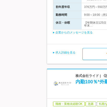
初年度年収
376万円～550万
勤務時間
9:00～18:0
休日・休暇
【年間休日125
年末…
企業からのメッセージを見る
求人詳細を見る
株式会社ライド | 
内勤100％*
職種・業種未経験OK
急募
転勤