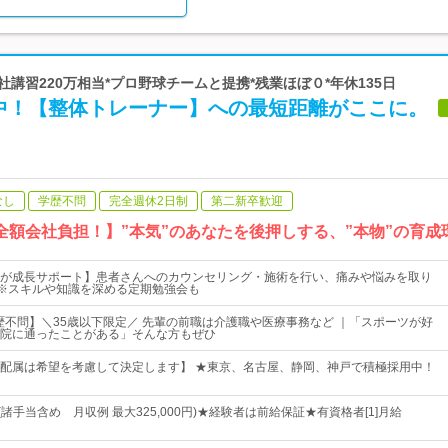
 *自社講習220万相当*プロ野球チームと提携*残業ほぼ０*年休135日
中！【整体トレーナー】への最短距離がここに。
なし
学歴不問
完全週休2日制
第二新卒歓迎
全額会社負担！】”本気”のあなたを後押しする、”本物”の育成
が成長サポート】患者さんへのカウンセリング・施術を行い、痛みや悩みを取り
。※スキルや知識を深める定期勉強会も
歴不問】＼35歳以下限定／ 先輩の前職は介護職や医療事務など ｜「スポーツが好
院に通ったことがある」そんな方もぜひ
配属は希望を考慮して決定します】 ★東京、名古屋、静岡、神戸で積極採用中！
～(諸手当含め 月収例 最大325,000円)★経験者は前給保証★有資格者[1]月給