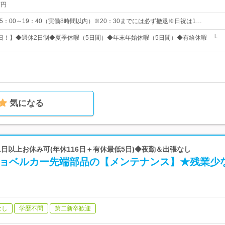
万円
0/15：00～19：40（実働8時間以内）※20：30までには必ず撤退※日祝は1…
35日！】◆週休2日制◆夏季休暇（5日間）◆年末年始休暇（5日間）◆有給休暇 └
気になる
21日以上お休み可(年休116日＋有休最低5日)◆夜勤＆出張なし
ショベルカー先端部品の【メンテナンス】★残業少
なし
学歴不問
第二新卒歓迎