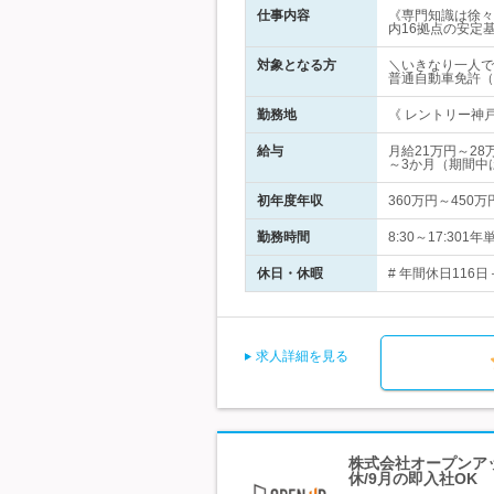
仕事内容
《専門知識は徐々
内16拠点の安定
対象となる方
＼いきなり一人で
普通自動車免許（
勤務地
《 レントリー神戸
給与
月給21万円～2
～3か月（期間中
初年度年収
360万円～450万
勤務時間
8:30～17:3
休日・休暇
# 年間休日116
求人詳細を見る
株式会社オープンアッ
休/9月の即入社OK