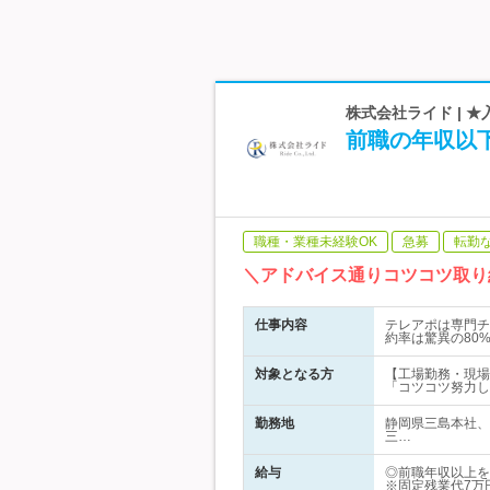
株式会社ライド | 
前職の年収以
職種・業種未経験OK
急募
転勤
＼アドバイス通りコツコツ取り
仕事内容
テレアポは専門チ
約率は驚異の80
対象となる方
【工場勤務・現場
「コツコツ努力し
勤務地
静岡県三島本社、
三…
給与
◎前職年収以上を
※固定残業代7万円